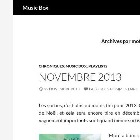
Recherche
Music Box
Aller
au
contenu
Archives par mot-
CHRONIQUES
,
MUSIC BOX
,
PLAYLISTS
NOVEMBRE 2013
29 NOVEMBRE 2013
LAISSER UN COMMENTAIRE
Les sorties, c’est plus ou moins fini pour 2013.
de Noël, et cela sera encore pire en décembr
vaguement importants sont quand même sortis e
Mon album d