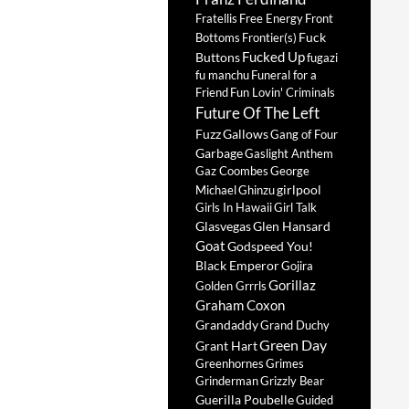
Fratellis
Free Energy
Front
Fuck
Bottoms
Frontier(s)
Fucked Up
Buttons
fugazi
fu manchu
Funeral for a
Friend
Fun Lovin' Criminals
Future Of The Left
Fuzz
Gallows
Gang of Four
Garbage
Gaslight Anthem
Gaz Coombes
George
girlpool
Michael
Ghinzu
Girls In Hawaii
Girl Talk
Glasvegas
Glen Hansard
Goat
Godspeed You!
Black Emperor
Gojira
Gorillaz
Golden Grrrls
Graham Coxon
Grandaddy
Grand Duchy
Green Day
Grant Hart
Greenhornes
Grimes
Grinderman
Grizzly Bear
Guerilla Poubelle
Guided