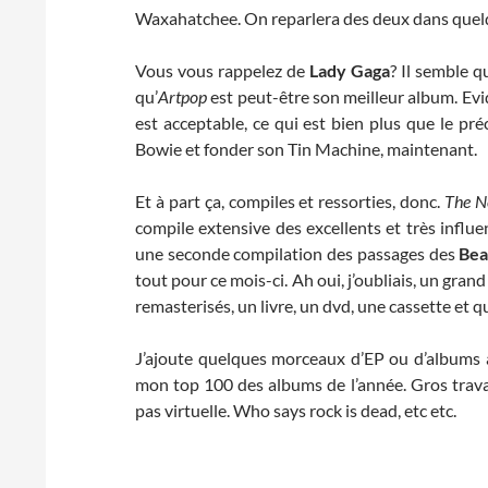
Waxahatchee. On reparlera des deux dans quel
Vous vous rappelez de
Lady Gaga
? Il semble q
qu’
Artpop
est peut-être son meilleur album. Evid
est acceptable, ce qui est bien plus que le pré
Bowie et fonder son Tin Machine, maintenant.
Et à part ça, compiles et ressorties, donc.
The N
compile extensive des excellents et très influ
une seconde compilation des passages des
Bea
tout pour ce mois-ci. Ah oui, j’oubliais, un gran
remasterisés, un livre, un dvd, une cassette et q
J’ajoute quelques morceaux d’EP ou d’albums à
mon top 100 des albums de l’année. Gros trava
pas virtuelle. Who says rock is dead, etc etc.