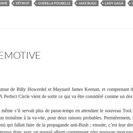
OWIE
DÉTROIT
GUERILLA POUBELLE
JAKE BUGG
LADY GAGA
 EMOTIVE
autour de Billy Howerdel et Maynard James Keenan, et comprenant 
Perfect Circle vient de sortir ce qui va être considéré comme un des
n, même s’il servait plus de passe-temps en attendant le nouveau Tool.
un troisième à la va-vite, pour deux raisons probables. Premièrement, 
) qui fallait faire de la propagande anti-Bush ; ensuite, c’est leur de
e retrouve donc avec un nouvel album comprenant zéro nouveau morceau