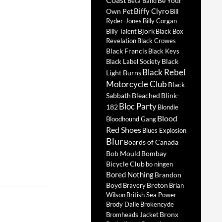
Be Your
Beta Band
Biffy Clyro
Own Pet
Bill
Ryder-Jones
Billy Corgan
Bjork
Billy Talent
Black Box
Revelation
Black Crowes
Black Francis
Black Keys
Black
Black Label Society
Black Rebel
Light Burns
Motorcycle Club
Black
Sabbath
Bleached
Blink-
Bloc Party
182
Blondie
Blood
Bloodhound Gang
Red Shoes
Blues Explosion
Blur
Boards of Canada
Bob Mould
Bombay
Bicycle Club
bo ningen
Bored Nothing
Brandon
Boyd
Breton
Bravery
Brian
Wilson
British Sea Power
Brody Dalle
Brokencyde
Bronx
Bromheads Jacket