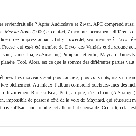
s reviendrait-elle ? Après Audioslave et Zwan, APC comprend aussi 
ms,
Mer de Noms
(2000) et celui-ci, 7 membres permanents différents ont 
 line-up est impressionnant : Billy Howerdel, seul membre à n’avoir é
sh Freese, qui est/a été membre de Devo, des Vandals et du groupe act
nson ; James Iha, ex-Smashing Pumpkins et enfin, Maynard James K
planète, Tool. Alors, est-ce que la somme des différentes parties vaut
liorer. Les morceaux sont plus concrets, plus construits, mais il man
 vivre pleinement. Au mieux, l’album comprend quelques-unes des mei
ro bizarrement Bronski Beat, Pet) ; au pire, c’est chiant (A Stranger)
, impossible de passer à côté de la voix de Maynard, qui réussirait 
 pas suffisant pour rendre cet album indispensable. Ceci dit, cela re