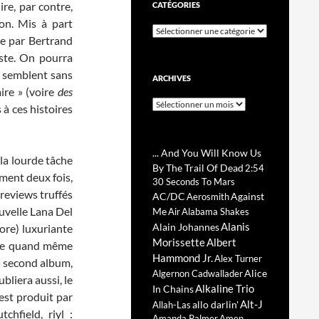
ire, par contre,
CATÉGORIES
ion. Mis à part
Catégories
ée par Bertrand
iste. On pourra
e semblent sans
ARCHIVES
ire » (voire
des
Archives
 à ces histoires
... And You Will Know Us
u la lourde tâche
By The Trail Of Dead
2:54
ment deux fois,
30 Seconds To Mars
 reviews truffés
AC/DC
Against
Aerosmith
ouvelle Lana Del
Me
Air
Alabama Shakes
Alanis
Alain Johannes
ore) luxuriante
Morissette
Albert
uve quand même
Hammond Jr.
Alex Turner
on second album,
Alice
Algernon Cadwallader
bliera aussi, le
Alkaline Trio
In Chains
 est produit par
Alt-J
allo darlin'
Allah-Las
hfield, riyl :
Amanda Palmer
Amen