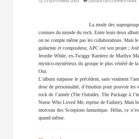
23 SEPTEMBRE 2003
LAISSER UN COMMENTAIRE
La mode des supergroupe
connues du monde du rock. Entre leurs deux albu
on ne compte même pas les collaborations. Mais le
guitariste et compositeur, APC est son projet ; Jo
Jeordie White, ex-Twiggy Ramirez de Marilyn Ma
mystico-mystérieux du groupe le plus vénéré de la 
Oui.
L’album surpasse le précédent, sans vraiment l’amé
dose de personnalité, d’émotion pour pouvoir les
rock de l’année (The Outsider, The Package à l’int
Nurse Who Loved Me, reprise de Failure). Mais bon
morceau des Scorpions fantastique. Hélas, ce n’est
quand même.