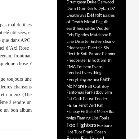
Drumgasm
Duke Garwood
Dum Dum Girls
Dylan
DZ
Détroit
Deathrays
Eagles
of Death Metal
Eagulls
pas mal de têtes
earthless
Eddie Vedder
été utilisées, et
Eels
Eighties Matchbox B-
té que dans APC,
Eisley
Line Disaster
Eleanor
Electric Six
uel d’Axl Rose ;
Friedberger
Electric Soft Parade
Eleonor
eenan, frontman
Elliott Smith
Friedberger
 quelque chose ?
EMA
Eminem
Evens
Everlast
Everything
que toujours une
Faith
ex-hex
Everything
No More
Fall Out Boy
lleures chansons
Fantomas
Far
Fatboy Slim
 et curieux (The
Fauve
Fat Goth
Feeder
même à rendre un
First Aid Kit
Fidlar
ste un bon album
Fishboy
Fistful of Mercy
fka
Foals
twigs
Flaming Lips
Foo Fighters
Foxboro
Hot Tubs
Frank Ocean
Franz Ferdinand