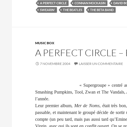
A PERFECT CIRCLE
CONNAN MOCKASIN
DAVID B
SWEARIN'
THE BEATLES
THE BETA BAND
MUSIC BOX
A PERFECT CIRCLE –
7 NOVEMBRE 2004
LAISSER UN COMMENTAIRE
« Supergroupe » centré 
Smashing Pumpkins, Tool, Zwan et The Vandals, A 
l’année.
Leur premier album,
Mer de Noms
, était très bo
passable, et maintenant le groupé décide de sortir 
compte (un peu tard, mais pas aussi tard qu’Eminem
Virgin, avec qui ils sont en conflit ouvert. On s