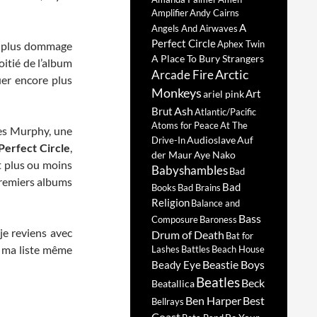
Amplifier
Andy Cairns
A
Angels And Airwaves
Perfect Circle
Aphex Twin
ant plus dommage
A Place To Bury Strangers
oitié de l’album
Arctic
Arcade Fire
ouer encore plus
Monkeys
Art
ariel pink
Ash
Brut
Atlantic/Pacific
Atoms for Peace
At The
es Murphy, une
Audioslave
Auf
Drive-In
Perfect Circle
,
der Maur
Aye Nako
t plus ou moins
Babyshambles
Bad
premiers albums
Bad
Books
Bad Brains
Religion
Balance and
Bass
Composure
Baroness
 je reviens avec
Drum of Death
Bat for
r ma liste même
Lashes
Battles
Beach House
Beastie Boys
Beady Eye
Beatles
Beck
Beatallica
Ben Harper
Best
Bellrays
Coast