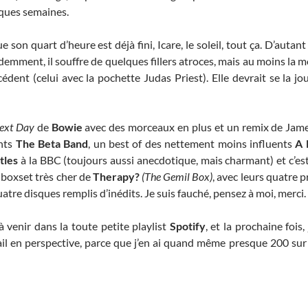
ques semaines.
ue son quart d’heure est déjà fini, Icare, le soleil, tout ça. D’aut
emment, il souffre de quelques fillers atroces, mais au moins la m
cédent (celui avec la pochette Judas Priest). Elle devrait se la j
ext Day
de
Bowie
avec des morceaux en plus et un remix de Jam
ents
The Beta Band
, un best of des nettement moins influents
A 
tles
à la BBC (toujours aussi anecdotique, mais charmant) et c’es
d boxset très cher de
Therapy?
(The Gemil Box)
, avec leurs quatre 
uatre disques remplis d’inédits. Je suis fauché, pensez à moi, merci.
 venir dans la toute petite playlist
Spotify
, et la prochaine fois,
il en perspective, parce que j’en ai quand même presque 200 su