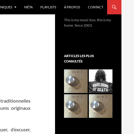
NIQUES
MÉTA
PLAYLISTS
À PROPOS
CONTACT
This is my music box, this is my
home. Since 2003.
ARTICLES LES PLUS
CONSULTÉS
 traditionnelles
bums originaux
er, d’excuser,