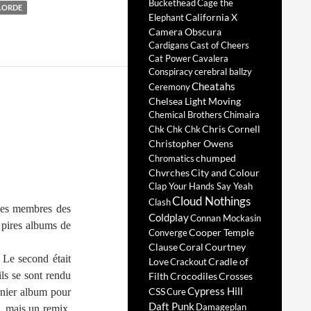
Buckethead
Cage the
LORDE
California X
Elephant
Camera Obscura
Cardigans
Cast of Cheers
Cat Power
Cavalera
Conspiracy
cerebral ballzy
Cheatahs
Ceremony
Chelsea Light Moving
Chemical Brothers
Chimaira
Chris Cornell
Chk Chk Chk
Christopher Owens
chumped
Chromatics
Chvrches
City and Colour
Clap Your Hands Say Yeah
Cloud Nothings
Clash
des membres des
Coldplay
Connan Mockasin
 pires albums de
Cooper Temple
Converge
Clause
Coral
Courtney
 Le second était
Love
Cradle of
Crackout
ils se sont rendu
Filth
Crocodiles
Crosses
Cypress Hill
CSS
rnier album pour
Cure
Daft Punk
Damageplan
, mais un remix,