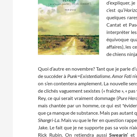
d’expliquer, je
c’est qu’
Horiz
quelques rares
Cantat et Pas
interpréter l
équivoque quan
affaires), les 
de chiens ninja
Quoi d’autre en novembre? Tant que je parle d’u
de succéder à
Punk=Existentialisme
.
Amor Fati
n’
on s’en contentera amplement. La nouvelle sen
de clichés vaguement sexistes (« fraîche », « pas 
Rey, ce qui serait vraiment dommage (
Pure Her
mais chantée par un homme, ce qui est *évide
que ça manque de substance. Mais pas autant 
Shangri-La
. Mais vu que le fer en question rappe
Jake. Le fait que je ne supporte pas sa voix n’ai
Rick Rubin. On retiendra aussi
Swearin’
e