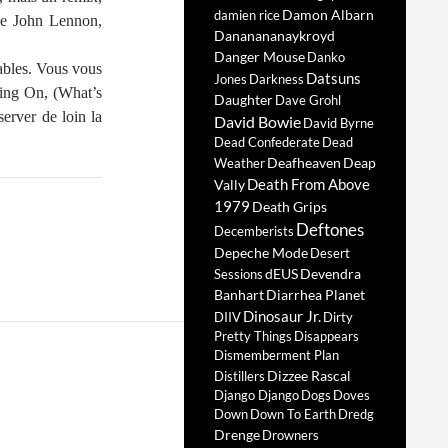
Damon Albarn
damien rice
 de John Lennon,
Dananananaykroyd
Danger Mouse
Danko
yables. Vous vous
Datsuns
Jones
Darkness
oing On, (What’s
Daughter
Dave Grohl
erver de loin la
David Bowie
David Byrne
Dead Confederate
Dead
Deafheaven
Deap
Weather
Death From Above
Vally
1979
Death Grips
Deftones
Decemberists
Depeche Mode
Desert
dEUS
Devendra
Sessions
Banhart
Diarrhea Planet
Dinosaur Jr.
DIIV
Dirty
Pretty Things
Disappears
Dismemberment Plan
Dizzee Rascal
Distillers
Django Django
Dogs
Doves
Down
Down To Earth
Dredg
Drenge
Drowners