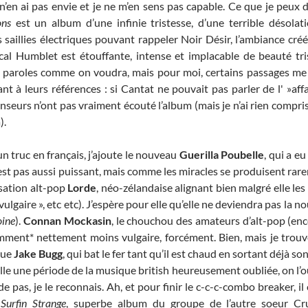
 n’en ai pas envie et je ne m’en sens pas capable. Ce que je peux d
ons
est un album d’une infinie tristesse, d’une terrible désolat
 saillies électriques pouvant rappeler Noir Désir, l’ambiance cré
cal Humblet est étouffante, intense et implacable de beauté tr
es paroles comme on voudra, mais pour moi, certains passages m
t à leurs références : si Cantat ne pouvait pas parler de l' »affa
censeurs n’ont pas vraiment écouté l’album (mais je n’ai rien compris
).
n truc en français, j’ajoute le nouveau
Guerilla Poubelle
, qui a e
est pas aussi puissant, mais comme les miracles se produisent rare
sation alt-pop
Lorde
, néo-zélandaise alignant bien malgré elle les
vulgaire », etc etc). J’espère pour elle qu’elle ne deviendra pas la n
oine
).
Connan Mockasin
, le chouchou des amateurs d’alt-pop (enc
mment* nettement moins vulgaire, forcément. Bien, mais je tro
que
Jake Bugg
, qui bat le fer tant qu’il est chaud en sortant déjà s
lle une période de la musique british heureusement oubliée, on l’ou
de pas, je le reconnais. Ah, et pour finir le c-c-c-combo breaker, il
t
Surfin Strange
, superbe album du groupe de l’autre soeur Crutc