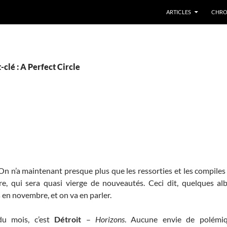
ARTICLES
CHRO
clé : A Perfect Circle
 On n’a maintenant presque plus que les ressorties et les compiles
e, qui sera quasi vierge de nouveautés. Ceci dit, quelques al
n novembre, et on va en parler.
u mois, c’est
Détroit
–
Horizons
. Aucune envie de polémiqu