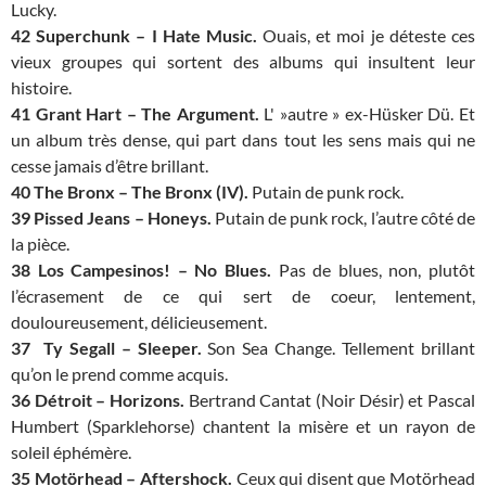
Lucky.
42 Superchunk – I Hate Music.
Ouais, et moi je déteste ces
vieux groupes qui sortent des albums qui insultent leur
histoire.
41 Grant Hart – The Argument.
L' »autre » ex-Hüsker Dü. Et
un album très dense, qui part dans tout les sens mais qui ne
cesse jamais d’être brillant.
40 The Bronx – The Bronx (IV).
Putain de punk rock.
39 Pissed Jeans – Honeys.
Putain de punk rock, l’autre côté de
la pièce.
38 Los Campesinos! – No Blues.
Pas de blues, non, plutôt
l’écrasement de ce qui sert de coeur, lentement,
douloureusement, délicieusement.
37 Ty Segall – Sleeper.
Son Sea Change. Tellement brillant
qu’on le prend comme acquis.
36 Détroit – Horizons.
Bertrand Cantat (Noir Désir) et Pascal
Humbert (Sparklehorse) chantent la misère et un rayon de
soleil éphémère.
35 Motörhead – Aftershock.
Ceux qui disent que Motörhead