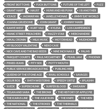
FRONT BOTTOMS
FUCK BUTTONS
FUTURE OF THE LEFT
FUZZ
GRANT HART
HAUST
HUNX AND HIS PUNX
I IS ANOTHER
ICEAGE
JAGWAR MA
JANELLE MONAE
JIMMY EAT WORLD
JOANNA GRUESOME
JOHN GRANT
JOHNNY MARR
KANYE WEST
KURT VILE
KYLESA
LOS CAMPESINOS
MANIC STREET PREACHERS
MAZZY STAR
MERCHANDISE
MIKAL CRONIN
MILK MUSIC
MOTÖRHEAD
MUDHONEY
MY BLOODY VALENTINE
NEKO CASE
NICK CAVE AND THE BAD SEEDS
NINE INCH NAILS
PALMS
PARQUET COURTS
PAUL MCCARTNEY
PEARL JAM
PHOENIX
PISSED JEANS
PITY SEX
POTTY MOUTH
PUBLIC SERVICE BROADCASTING
PURLING HISS
QUEENS OF THE STONE AGE
RIVAL SCHOOLS
SAVAGES
SIGUR ROS
SMITH WESTERNS
SPEEDY ORTIZ
SPLASHH
SUEDE
SUPERCHUNK
SURFER BLOOD
SWEARIN'
TEGAN AND SARA
THE BRONX
THE HISTORY OF APPLE PIE
THE ICARUS LINE
THE JULIE RUIN
THE KNIFE
THE MEN
THE NATIONAL
THE STROKES
THE THERMALS