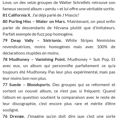
Love, un des seize groupes de Walter Schreifels retrouve son
fameux second album « perdu » et lui offre une véritable sortie.
81 California X.
J’ai déjà parlé de J Mascis?
80 Purling Hiss – Water on Mars.
Maintenant, on peut enfin
parler de descendants de Nirvana plutôt que d’imitateurs.
Parfait exemple de fuzz pop homogène.
79 Deap Vally – Sistrionix.
White Stripes féministes
revendicatrices, moins homogènes mais avec 100% de
déclarations stupides en moins.
78 Mudhoney – Vanishing Point.
Mudhoney = Sub Pop. Et
avec eux, un album qui personnifie parfaitement ce qu’a
toujours été Mudhoney. Pas leur plus expérimental, mais pas
leur moins bon non plus.
77 Suede – Bloodsports
. Des groupes qui se reforment et
sortent un nouvel album, ce n’est pas si fréquent. Quand
l’album en question soutient la comparaison avec le reste de
leur discographie, c’est encore plus rare et mérite d’être
souligné.
76 Drenge.
J’imagine qu’on doit dire que c’est une sorte