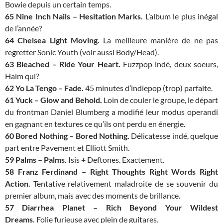
Bowie depuis un certain temps.
65 Nine Inch Nails – Hesitation Marks.
L’album le plus inégal
de l’année?
64 Chelsea Light Moving.
La meilleure manière de ne pas
regretter Sonic Youth (voir aussi Body/Head).
63 Bleached – Ride Your Heart.
Fuzzpop indé, deux soeurs,
Haim qui?
62 Yo La Tengo – Fade.
45 minutes d’indiepop (trop) parfaite.
61 Yuck – Glow and Behold.
Loin de couler le groupe, le départ
du frontman Daniel Blumberg a modifié leur modus operandi
en gagnant en textures ce qu’ils ont perdu en énergie.
60 Bored Nothing – Bored Nothing.
Délicatesse indé, quelque
part entre Pavement et Elliott Smith.
59 Palms – Palms.
Isis + Deftones. Exactement.
58 Franz Ferdinand – Right Thoughts Right Words Right
Action.
Tentative relativement maladroite de se souvenir du
premier album, mais avec des moments de brillance.
57 Diarrhea Planet – Rich Beyond Your Wildest
Dreams.
Folie furieuse avec plein de guitares.