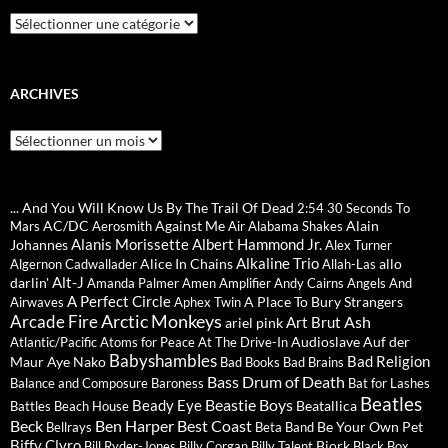
Catégories
ARCHIVES
Archives
... And You Will Know Us By The Trail Of Dead
2:54
30 Seconds To
AC/DC
Against Me
Alain
Mars
Aerosmith
Air
Alabama Shakes
Alanis Morissette
Albert Hammond Jr.
Johannes
Alex Turner
Alkaline Trio
Alice In Chains
allo
Algernon Cadwallader
Allah-Las
Alt-J
darlin'
Amanda Palmer
Amen
Amplifier
Andy Cairns
Angels And
A Perfect Circle
A Place To Bury Strangers
Airwaves
Aphex Twin
Arctic Monkeys
Arcade Fire
Ash
Art Brut
ariel pink
Audioslave
Auf der
Atlantic/Pacific
Atoms for Peace
At The Drive-In
Babyshambles
Bad Religion
Maur
Aye Nako
Bad Books
Bad Brains
Bass Drum of Death
Balance and Composure
Baroness
Bat for Lashes
Beatles
Beastie Boys
Beady Eye
Beatallica
Battles
Beach House
Beck
Ben Harper
Best Coast
Be Your Own Pet
Bellrays
Beta Band
Biffy Clyro
Bjork
Bill Ryder-Jones
Billy Corgan
Billy Talent
Black Box