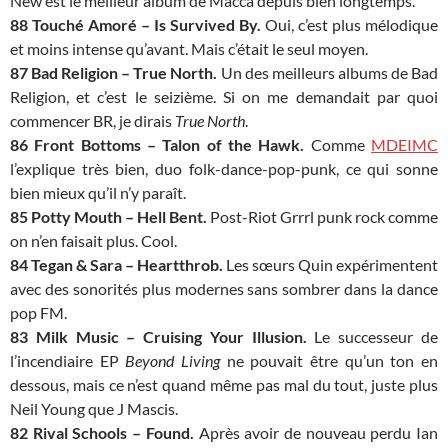
New est le meilleur album de Macca depuis bien longtemps.
88 Touché Amoré – Is Survived By.
Oui, c’est plus mélodique
et moins intense qu’avant. Mais c’était le seul moyen.
87 Bad Religion – True North.
Un des meilleurs albums de Bad
Religion, et c’est le seizième. Si on me demandait par quoi
commencer BR, je dirais
True North
.
86 Front Bottoms – Talon of the Hawk.
Comme
MDEIMC
l’explique très bien, duo folk-dance-pop-punk, ce qui sonne
bien mieux qu’il n’y paraît.
85 Potty Mouth – Hell Bent.
Post-Riot Grrrl punk rock comme
on n’en faisait plus. Cool.
84 Tegan & Sara – Heartthrob.
Les sœurs Quin expérimentent
avec des sonorités plus modernes sans sombrer dans la dance
pop FM.
83 Milk Music – Cruising Your Illusion.
Le successeur de
l’incendiaire EP
Beyond Living
ne pouvait être qu’un ton en
dessous, mais ce n’est quand même pas mal du tout, juste plus
Neil Young que J Mascis.
82 Rival Schools – Found.
Après avoir de nouveau perdu Ian