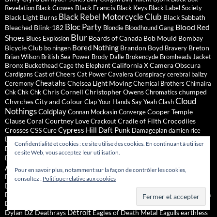
Black Francis
Revelation
Black Crowes
Black Keys
Black Label Society
Black Rebel Motorcycle Club
Black Light Burns
Black Sabbath
Bloc Party
Blood Red
Bleached
Blink-182
Blondie
Bloodhound Gang
Blur
Shoes
Boards of Canada
Bob Mould
Bombay
Blues Explosion
Bored Nothing
Bicycle Club
Brandon Boyd
Breton
bo ningen
Bravery
Brian Wilson
British Sea Power
Brody Dalle
Brokencyde
Bromheads Jacket
Bronx
California X
Camera Obscura
Buckethead
Cage the Elephant
Cardigans
Cast of Cheers
Cat Power
Cavalera Conspiracy
cerebral ballzy
Cheatahs
Chelsea Light Moving
Ceremony
Chemical Brothers
Chimaira
Chris Cornell
Christopher Owens
chumped
Chk Chk Chk
Chromatics
Cloud
Chvrches
City and Colour
Clap Your Hands Say Yeah
Clash
Nothings
Coldplay
Cooper Temple
Connan Mockasin
Converge
Clause
Coral
Courtney Love
Cradle of Filth
Crocodiles
Crackout
Cypress Hill
Daft Punk
Crosses
CSS
Cure
Damageplan
damien rice
Damon Albarn
Dananananaykroyd
Danger Mouse
Danko Jones
Confidentialité et cookies : ce site utilise des cookies. En continuant à utiliser
David Bowie
Datsuns
Daughter
Darkness
Dave Grohl
David Byrne
ce site Web, vous acceptez leur utilisation.
Death From
Deafheaven
Deap Vally
Dead Confederate
Dead Weather
Deftones
Above 1979
Death Grips
Depeche Mode
Decemberists
Pour en savoir plus, notamment sur la façon de contrôler les cookies,
dEUS
Devendra Banhart
Diarrhea Planet
Desert Sessions
DIIV
consultez :
Politique relative aux cookies
Dinosaur Jr.
Dirty Pretty Things
Disappears
Dismemberment Plan
Dizzee Rascal
Distillers
Django Django
Dogs
Doves
Down
Down To Earth
Drenge
Dum Dum Girls
Dredg
Drowners
Drumgasm
Duke Garwood
Détroit
Dylan
DZ Deathrays
Eagles of Death Metal
earthless
Eagulls