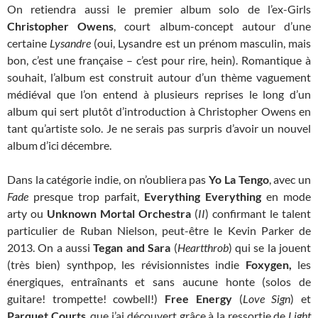
On retiendra aussi le premier album solo de l’ex-Girls
Christopher Owens
, court album-concept autour d’une
certaine
Lysandre
(oui, Lysandre est un prénom masculin, mais
bon, c’est une française – c’est pour rire, hein). Romantique à
souhait, l’album est construit autour d’un thème vaguement
médiéval que l’on entend à plusieurs reprises le long d’un
album qui sert plutôt d’introduction à Christopher Owens en
tant qu’artiste solo. Je ne serais pas surpris d’avoir un nouvel
album d’ici décembre.
Dans la catégorie indie, on n’oubliera pas
Yo La Tengo
, avec un
Fade
presque trop parfait,
Everything Everything
en mode
arty ou
Unknown Mortal Orchestra
(
II
) confirmant le talent
particulier de Ruban Nielson, peut-être le Kevin Parker de
2013. On a aussi
Tegan and Sara
(
Heartthrob
) qui se la jouent
(très bien) synthpop, les révisionnistes indie
Foxygen,
les
énergiques, entraînants et sans aucune honte (solos de
guitare! trompette! cowbell!)
Free Energy
(
Love Sign
) et
Parquet Courts
, que j’ai découvert grâce à la ressortie de
Light