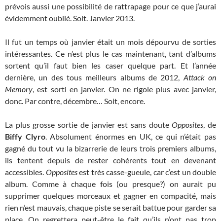
prévois aussi une possibilité de rattrapage pour ce que j’aurai
évidemment oublié. Soit. Janvier 2013.
Il fut un temps où janvier était un mois dépourvu de sorties
intéressantes. Ce n’est plus le cas maintenant, tant d’albums
sortent qu’il faut bien les caser quelque part. Et l’année
dernière, un des tous meilleurs albums de 2012,
Attack on
Memory
, est sorti en janvier. On ne rigole plus avec janvier,
donc. Par contre, décembre… Soit, encore.
La plus grosse sortie de janvier est sans doute
Opposites
, de
Biffy Clyro
. Absolument énormes en UK, ce qui n’était pas
gagné du tout vu la bizarrerie de leurs trois premiers albums,
ils tentent depuis de rester cohérents tout en devenant
accessibles.
Opposites
est très casse-gueule, car c’est un double
album. Comme à chaque fois (ou presque?) on aurait pu
supprimer quelques morceaux et gagner en compacité, mais
rien n’est mauvais, chaque piste se serait battue pour garder sa
place. On regrettera peut-être le fait qu’ils n’ont pas trop