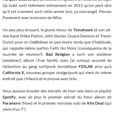
Up Gold
, sorti tellement intimement en 2012 qu’on peut dire
qu’il est vraiment sorti cette année (oui, ça m’arrange). Pensez
Pavement avec la tension de Wire.
Un peu plus bruyant, le grand retour de
Tomahawk
et son all-
star band (Mike Patton, John Stanier, Duane Denison et Trevor
Dunn) pour un
Oddfellows
un peu moins tordu que d’habitude,
qui rappelle même parfois Faith No More (conséquence de la
tournée de réunion?).
Bad Religion
a sorti son seizième
(seizième!) album (
True North
), mais j’ai surtout accordé de
l’attention au gang surf/punk bordélique
FIDLAR
ainsi qu’à
California X
, nouveau groupe sludge/punk qui vient du même
endroit que J Mascis et le prouve avec brio.
Vous pouvez écouter des extraits de tout cela dans ce playlist
Spotify
, avec en plus le premier extrait du futur album de
Paramore
(Now) et le premier morceau solo de
Kim Deal
(qui
vient d’un 7″).