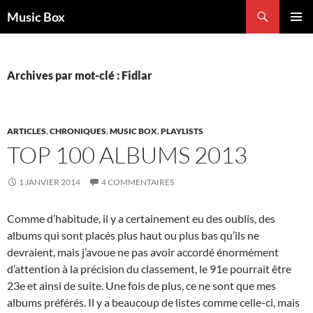
Aller
Recherche
Music Box
au
MENU
contenu
PRINCI
Archives par mot-clé : Fidlar
ARTICLES
,
CHRONIQUES
,
MUSIC BOX
,
PLAYLISTS
TOP 100 ALBUMS 2013
1 JANVIER 2014
4 COMMENTAIRES
Comme d’habitude, il y a certainement eu des oublis, des
albums qui sont placés plus haut ou plus bas qu’ils ne
devraient, mais j’avoue ne pas avoir accordé énormément
d’attention à la précision du classement, le 91e pourrait être
23e et ainsi de suite. Une fois de plus, ce ne sont que mes
albums préférés. Il y a beaucoup de listes comme celle-ci, mais