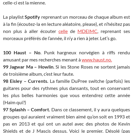
celle-ci est la mienne.
La playlist
Spotify
reprenant un morceau de chaque album est
à la fin (écoutez-la en lecture aléatoire, please), et n’hésitez pas
non plus à aller écouter
celle
de
MDEIMC
, reprenant ses
morceaux préférés de l’année, il n’y a rien à jeter. Let’s go.
100 Haust – No
. Punk hargneux norvégien à riffs rendu
amusant par mes recherches menant à
www.haust.no.
99 Jagwar Ma – Howlin
. Si les Stone Roses ne sortent jamais
de troisième album, c’est leur faute.
98 Eisley – Currents.
La famille DuPree switche (parfois) les
guitares pour des rythmes plus dansants, tout en conservant
les plus belles harmonies que vous entendrez cette année
(Haim qui?)
97 Splashh – Comfort.
Dans ce classement, il y aura quelques
groupes qui auraient vraiment bien aimé qu’on soit en 1993 et
pas en 2013 et qui ont un autel avec des photos de Kevin
Shields et de J Mascis dessus. Voici le premier. Désolé (pas