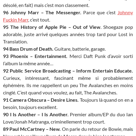
désolé, en fait) mais c’est mon classement.
96 Johnny Marr – The Messenger.
Parce que c’est
Johnny
Fuckin Marr
, c’est tout.
95 The History of Apple Pie – Out of View
. Shoegaze pop
adorable, juste arrivé quelques années trop tard pour Lost in
Translation.
94 Bass Drum of Death.
Guitare, batterie, garage.
93 Phoenix – Entertainment.
Merci Daft Punk d’avoir sorti
l’album la même année…
92 Public Service Broadcasting – Inform Entertain Educate.
Curieux, intéressant, fascinant même si probablement
éphémère. Ils me rappellent un peu The Avalanches en moins
cinglé. C’est quand vous voulez, au fait, The Avalanches.
91 Camera Obscura – Desire Lines.
Toujours là quand on en a
besoin, toujours excellent.
90 I Is Another – I Is Another.
Premier album/EP du duo Ian
Love/Jonah Matranga, criminellement trop court.
89 Paul McCartney – New.
On parle du retour de Bowie, mais