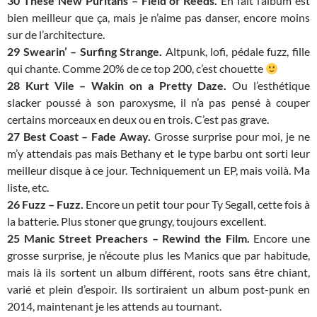
30 These New Puritans – Field of Reeds.
En fait l’album est
bien meilleur que ça, mais je n’aime pas danser, encore moins
sur de l’architecture.
29 Swearin’ – Surfing Strange.
Altpunk, lofi, pédale fuzz, fille
qui chante. Comme 20% de ce top 200, c’est chouette
28 Kurt Vile – Wakin on a Pretty Daze.
Ou l’esthétique
slacker poussé à son paroxysme, il n’a pas pensé à couper
certains morceaux en deux ou en trois. C’est pas grave.
27 Best Coast – Fade Away.
Grosse surprise pour moi, je ne
m’y attendais pas mais Bethany et le type barbu ont sorti leur
meilleur disque à ce jour. Techniquement un EP, mais voilà. Ma
liste, etc.
26 Fuzz – Fuzz.
Encore un petit tour pour Ty Segall, cette fois à
la batterie. Plus stoner que grungy, toujours excellent.
25 Manic Street Preachers – Rewind the Film.
Encore une
grosse surprise, je n’écoute plus les Manics que par habitude,
mais là ils sortent un album différent, roots sans être chiant,
varié et plein d’espoir. Ils sortiraient un album post-punk en
2014, maintenant je les attends au tournant.