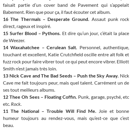
faisait partie d’un cover band de Pavement qui s’appelait
Babement. Rien que pour ça, il faut écouter cet album.
16 The Thermals – Desperate Ground.
Assaut punk rock
direct, rageux et inspiré.
15 Surfer Blood – Pythons.
Et dire qu’un jour, c’était la place
de Weezer.
14
Waxahatchee – Cerulean Salt.
Personnel, authentique,
touchant et excellent, Katie Crutchfield oscille entre alt folk et
fuzz rock pour faire vibrer tout ce qui peut encore vibrer. Elliott
Smith n’est jamais très loin.
13 Nick Cave and The Bad Seeds – Push the Sky Away.
Nick
Cave me fait toujours peur, mais quel talent. Carrément un de
ses tout meilleurs albums.
12 Thee Oh Sees – Floating Coffin.
Punk, garage, psyché, etc
etc.
Rock
.
11 The National – Trouble Will Find Me.
Joie et bonne
humeur toujours au rendez-vous, mais qu’est-ce que c’est
beau.