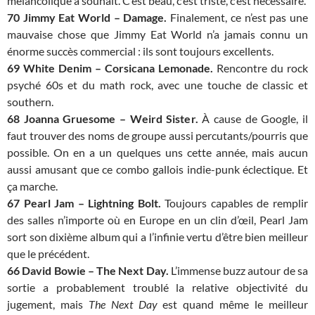
mélancolique à souhait. C’est beau, c’est triste, c’est nécessaire.
70 Jimmy Eat World – Damage.
Finalement, ce n’est pas une
mauvaise chose que Jimmy Eat World n’a jamais connu un
énorme succès commercial : ils sont toujours excellents.
69 White Denim – Corsicana Lemonade.
Rencontre du rock
psyché 60s et du math rock, avec une touche de classic et
southern.
68 Joanna Gruesome – Weird Sister.
À cause de Google, il
faut trouver des noms de groupe aussi percutants/pourris que
possible. On en a un quelques uns cette année, mais aucun
aussi amusant que ce combo gallois indie-punk éclectique. Et
ça marche.
67 Pearl Jam – Lightning Bolt.
Toujours capables de remplir
des salles n’importe où en Europe en un clin d’œil, Pearl Jam
sort son dixième album qui a l’infinie vertu d’être bien meilleur
que le précédent.
66 David Bowie – The Next Day.
L’immense buzz autour de sa
sortie a probablement troublé la relative objectivité du
jugement, mais
The Next Day
est quand même le meilleur