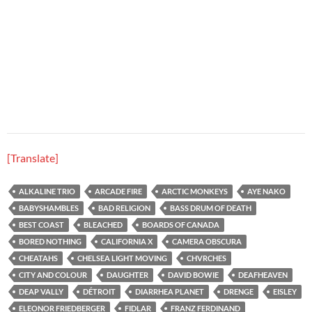
[Translate]
ALKALINE TRIO
ARCADE FIRE
ARCTIC MONKEYS
AYE NAKO
BABYSHAMBLES
BAD RELIGION
BASS DRUM OF DEATH
BEST COAST
BLEACHED
BOARDS OF CANADA
BORED NOTHING
CALIFORNIA X
CAMERA OBSCURA
CHEATAHS
CHELSEA LIGHT MOVING
CHVRCHES
CITY AND COLOUR
DAUGHTER
DAVID BOWIE
DEAFHEAVEN
DEAP VALLY
DÉTROIT
DIARRHEA PLANET
DRENGE
EISLEY
ELEONOR FRIEDBERGER
FIDLAR
FRANZ FERDINAND