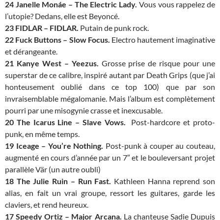
24 Janelle Monáe – The Electric Lady.
Vous vous rappelez de
l’utopie? Dedans, elle est Beyoncé.
23 FIDLAR – FIDLAR.
Putain de punk rock.
22 Fuck Buttons – Slow Focus.
Electro hautement imaginative
et dérangeante.
21 Kanye West – Yeezus.
Grosse prise de risque pour une
superstar de ce calibre, inspiré autant par Death Grips (que j’ai
honteusement oublié dans ce top 100) que par son
invraisemblable mégalomanie. Mais l’album est complètement
pourri par une misogynie crasse et inexcusable.
20 The Icarus Line – Slave Vows.
Post-hardcore et proto-
punk, en même temps.
19 Iceage – You’re Nothing.
Post-punk à couper au couteau,
augmenté en cours d’année par un 7″ et le bouleversant projet
parallèle Vär (un autre oubli)
18 The Julie Ruin – Run Fast.
Kathleen Hanna reprend son
alias, en fait un vrai groupe, ressort les guitares, garde les
claviers, et rend heureux.
17
Speedy Ortiz – Major Arcana.
La chanteuse Sadie Dupuis