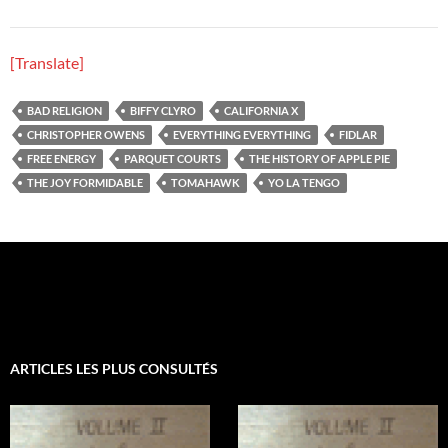
[Translate]
BAD RELIGION
BIFFY CLYRO
CALIFORNIA X
CHRISTOPHER OWENS
EVERYTHING EVERYTHING
FIDLAR
FREE ENERGY
PARQUET COURTS
THE HISTORY OF APPLE PIE
THE JOY FORMIDABLE
TOMAHAWK
YO LA TENGO
ARTICLES LES PLUS CONSULTÉS