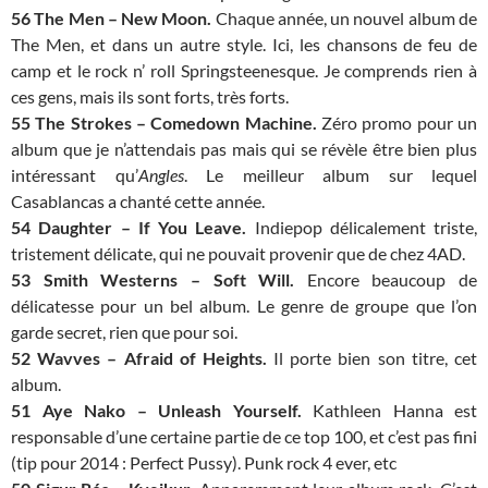
56 The Men – New Moon.
Chaque année, un nouvel album de
The Men, et dans un autre style. Ici, les chansons de feu de
camp et le rock n’ roll Springsteenesque. Je comprends rien à
ces gens, mais ils sont forts, très forts.
55 The Strokes – Comedown Machine.
Zéro promo pour un
album que je n’attendais pas mais qui se révèle être bien plus
intéressant qu’
Angles
. Le meilleur album sur lequel
Casablancas a chanté cette année.
54 Daughter – If You Leave.
Indiepop délicalement triste,
tristement délicate, qui ne pouvait provenir que de chez 4AD.
53 Smith Westerns – Soft Will.
Encore beaucoup de
délicatesse pour un bel album. Le genre de groupe que l’on
garde secret, rien que pour soi.
52 Wavves – Afraid of Heights.
Il porte bien son titre, cet
album.
51 Aye Nako – Unleash Yourself.
Kathleen Hanna est
responsable d’une certaine partie de ce top 100, et c’est pas fini
(tip pour 2014 : Perfect Pussy). Punk rock 4 ever, etc