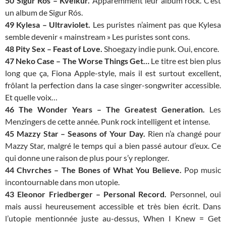
50 Sigur Rós – Kveikur.
Apparemment leur album rock. C’est
un album de Sigur Rós.
49 Kylesa – Ultraviolet.
Les puristes n’aiment pas que Kylesa
semble devenir « mainstream » Les puristes sont cons.
48 Pity Sex – Feast of Love.
Shoegazy indie punk. Oui, encore.
47 Neko Case – The Worse Things Get…
Le titre est bien plus
long que ça, Fiona Apple-style, mais il est surtout excellent,
frôlant la perfection dans la case singer-songwriter accessible.
Et quelle voix…
46 The Wonder Years – The Greatest Generation.
Les
Menzingers de cette année. Punk rock intelligent et intense.
45 Mazzy Star – Seasons of Your Day.
Rien n’a changé pour
Mazzy Star, malgré le temps qui a bien passé autour d’eux. Ce
qui donne une raison de plus pour s’y replonger.
44 Chvrches – The Bones of What You Believe.
Pop music
incontournable dans mon utopie.
43 Eleonor Friedberger – Personal Record.
Personnel, oui
mais aussi heureusement accessible et très bien écrit. Dans
l’utopie mentionnée juste au-dessus, When I Knew = Get