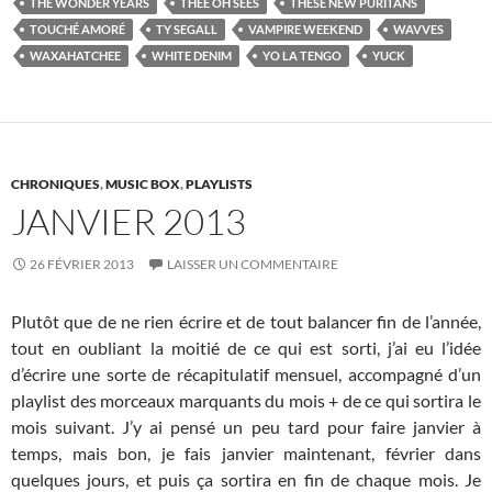
THE WONDER YEARS
THEE OH SEES
THESE NEW PURITANS
TOUCHÉ AMORÉ
TY SEGALL
VAMPIRE WEEKEND
WAVVES
WAXAHATCHEE
WHITE DENIM
YO LA TENGO
YUCK
CHRONIQUES
,
MUSIC BOX
,
PLAYLISTS
JANVIER 2013
26 FÉVRIER 2013
LAISSER UN COMMENTAIRE
Plutôt que de ne rien écrire et de tout balancer fin de l’année,
tout en oubliant la moitié de ce qui est sorti, j’ai eu l’idée
d’écrire une sorte de récapitulatif mensuel, accompagné d’un
playlist des morceaux marquants du mois + de ce qui sortira le
mois suivant. J’y ai pensé un peu tard pour faire janvier à
temps, mais bon, je fais janvier maintenant, février dans
quelques jours, et puis ça sortira en fin de chaque mois. Je