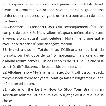
fait toujours la même chose n’ont jamais écouté Motörhead.
Ceux qui écoutent Motörhead savent, même si ça dépasse
l’entendement, que leur vingt-et-unième album est un de leurs
meilleurs.
34 Cheatahs – Extended Plays.
Oui, techniquement c’est une
compile de deux EPs. Mais l’album n’a quand même plus dix ans
à vivre, alors, autant tout célébrer. Notamment une autre
excellente tranche d’indie shoegaze machin.
33 Merchandise – Totale Nite.
D’ailleurs, en parlant de
formats, on fait quoi de ça? 5 morceaux, mais une durée
d’album (court, certes). Un des espoirs de 2013 qui a choisi la
voie très difficile, avec brio et suicide commercial.
32 Alkaline Trio – My Shame is True.
Don’t call it a comeback,
they’ve been there for years. Mais ça faisait longtemps quand
même, un tel album.
31 Future of the Left – How to Stop Your Brain in an
Accident.
leur meilleur album à ce jour, et ça veut dire quelque
chose.