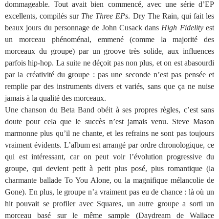
dommageable. Tout avait bien commencé, avec une série d’EP
excellents, compilés sur
The Three EPs
. Dry The Rain, qui fait les
beaux jours du personnage de John Cusack dans
High Fidelity
est
un morceau phénoménal, emmené (comme la majorité des
morceaux du groupe) par un groove très solide, aux influences
parfois hip-hop. La suite ne déçoit pas non plus, et on est abasourdi
par la créativité du groupe : pas une seconde n’est pas pensée et
remplie par des instruments divers et variés, sans que ça ne nuise
jamais à la qualité des morceaux.
Une chanson du Beta Band obéit à ses propres règles, c’est sans
doute pour cela que le succès n’est jamais venu. Steve Mason
marmonne plus qu’il ne chante, et les refrains ne sont pas toujours
vraiment évidents. L’album est arrangé par ordre chronologique, ce
qui est intéressant, car on peut voir l’évolution progressive du
groupe, qui devient petit à petit plus posé, plus romantique (la
charmante ballade To You Alone, ou la magnifique mélancolie de
Gone). En plus, le groupe n’a vraiment pas eu de chance : là où un
hit pouvait se profiler avec Squares, un autre groupe a sorti un
morceau basé sur le même sample (Daydream de Wallace