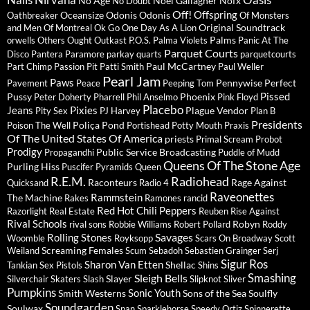
Nirvana
Oasis
No Age
Noel Gallagher
Nofx
No Doubt
Off!
Offspring
Oceansize
Odonis Odonis
Oathbreaker
Of Monsters
Original Soundtrack
and Men
Of Montreal
Ok Go
One Day As A Lion
Palms
orwells
Others
Ought
Outkast
P.O.S.
Palma Violets
Panic At The
Parquet Courts
Disco
Pantera
Paramore
parkay quarts
parquetcourts
Paul McCartney
Part Chimp
Passion Pit
Patti Smith
Paul Weller
Pearl Jam
Paws
Pennywise
Perfect
Pavement
Peace
Peeping Tom
Pissed
Pussy
Phoenix
Peter Doherty
Pharrell
Phil Anselmo
Pink Floyd
Placebo
Jeans
Pixies
Plague Vendor
Pity Sex
PJ Harvey
Plan B
Presidents
Poliça
Pond
Poison The Well
Portishead
Potty Mouth
Praxis
Of The United States Of America
priests
Primal Scream
Probot
Prodigy
Public Service Broadcasting
Propagandhi
Puddle of Mudd
Queens Of The Stone Age
Purling Hiss
Puscifer
Pyramids
Queen
R.E.M.
Radiohead
Raconteurs
Rage Against
Quicksand
Radio 4
Raveonettes
Rammstein
The Machine
Rakes
Ramones
rancid
Red Hot Chili Peppers
Razorlight
Real Estate
Reuben
Rise Against
Rival Schools
Robyn
rival sons
Robbie Williams
Robert Pollard
Roddy
Savages
Rolling Stones
Woomble
Royksopp
Scars On Broadway
Scott
Screaming Females
Weiland
Scum
Sebadoh
Sebastien Grainger
Serj
Sigur Ros
Sharon Van Etten
Shellac
Tankian
Sex Pistols
Shins
Sleigh Bells
Smashing
Slayer
Silverchair
Skaters
Slash
Slipknot
Sliver
Pumpkins
Sonic Youth
Smith Westerns
Sons of the Sea
Soulfly
Soundgarden
Soulwax
Span
Sparklehorse
Speedy Ortiz
Spinnerette