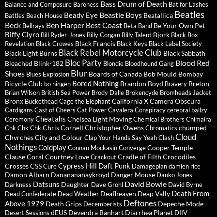
Bass Drum of Death
Balance and Composure
Baroness
Bat for Lashes
Beatles
Beastie Boys
Beady Eye
Beatallica
Battles
Beach House
Beck
Ben Harper
Best Coast
Be Your Own Pet
Bellrays
Beta Band
Biffy Clyro
Bjork
Bill Ryder-Jones
Billy Corgan
Billy Talent
Black Box
Black Francis
Revelation
Black Crowes
Black Keys
Black Label Society
Black Rebel Motorcycle Club
Black Light Burns
Black Sabbath
Bloc Party
Blood Red
Bleached
Blink-182
Blondie
Bloodhound Gang
Blur
Shoes
Boards of Canada
Bob Mould
Bombay
Blues Explosion
Bored Nothing
Bicycle Club
Brandon Boyd
Breton
bo ningen
Bravery
Brian Wilson
British Sea Power
Brody Dalle
Brokencyde
Bromheads Jacket
Bronx
California X
Camera Obscura
Buckethead
Cage the Elephant
Cardigans
Cast of Cheers
Cat Power
Cavalera Conspiracy
cerebral ballzy
Cheatahs
Chelsea Light Moving
Ceremony
Chemical Brothers
Chimaira
Chris Cornell
Christopher Owens
chumped
Chk Chk Chk
Chromatics
Cloud
Chvrches
City and Colour
Clap Your Hands Say Yeah
Clash
Nothings
Coldplay
Cooper Temple
Connan Mockasin
Converge
Clause
Coral
Courtney Love
Cradle of Filth
Crocodiles
Crackout
Cypress Hill
Daft Punk
Crosses
CSS
Cure
Damageplan
damien rice
Damon Albarn
Dananananaykroyd
Danger Mouse
Danko Jones
David Bowie
Datsuns
Daughter
Darkness
Dave Grohl
David Byrne
Death From
Deafheaven
Deap Vally
Dead Confederate
Dead Weather
Deftones
Above 1979
Death Grips
Depeche Mode
Decemberists
dEUS
Devendra Banhart
Diarrhea Planet
Desert Sessions
DIIV