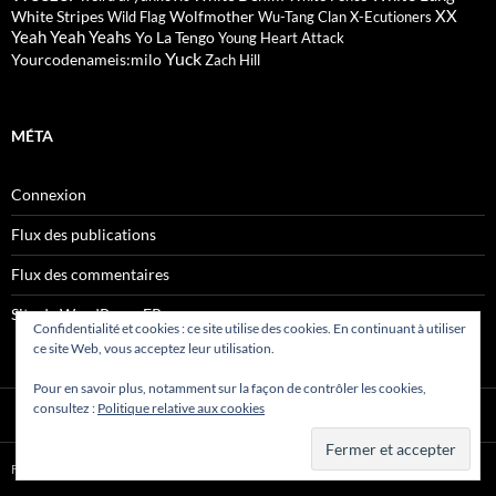
XX
White Stripes
Wolfmother
Wild Flag
Wu-Tang Clan
X-Ecutioners
Yeah Yeah Yeahs
Yo La Tengo
Young Heart Attack
Yuck
Yourcodenameis:milo
Zach Hill
MÉTA
Connexion
Flux des publications
Flux des commentaires
Site de WordPress-FR
Confidentialité et cookies : ce site utilise des cookies. En continuant à utiliser
ce site Web, vous acceptez leur utilisation.
Pour en savoir plus, notamment sur la façon de contrôler les cookies,
consultez :
Politique relative aux cookies
Fièrement propulsé par WordPress