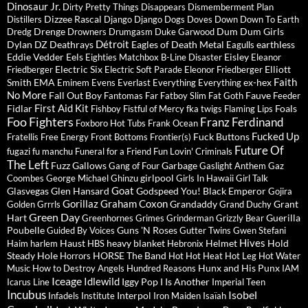
Dinosaur Jr.
Dirty Pretty Things
Disappears
Dismemberment Plan
Dizzee Rascal
Distillers
Django Django
Dogs
Doves
Down
Down To Earth
Drenge
Dum Dum Girls
Dredg
Drowners
Drumgasm
Duke Garwood
Détroit
Dylan
DZ Deathrays
Eagles of Death Metal
earthless
Eagulls
Eddie Vedder
Eels
Eisley
Eighties Matchbox B-Line Disaster
Eleanor
Electric Six
Elliott
Friedberger
Electric Soft Parade
Eleonor Friedberger
Faith
Smith
EMA
ex-hex
Eminem
Evens
Everlast
Everything Everything
No More
Fall Out Boy
Fauve
Fantomas
Far
Fatboy Slim
Fat Goth
Feeder
First Aid Kit
Fidlar
Foals
Fishboy
Fistful of Mercy
fka twigs
Flaming Lips
Foo Fighters
Franz Ferdinand
Foxboro Hot Tubs
Frank Ocean
Fucked Up
Fuck Buttons
Fratellis
Free Energy
Front Bottoms
Frontier(s)
Future Of
fugazi
fu manchu
Funeral for a Friend
Fun Lovin' Criminals
The Left
Fuzz
Gallows
Garbage
Gang of Four
Gaslight Anthem
Gaz
girlpool
Coombes
George Michael
Ghinzu
Girls In Hawaii
Girl Talk
Goat
Glasvegas
Glen Hansard
Godspeed You! Black Emperor
Gojira
Gorillaz
Graham Coxon
Grandaddy
Grant
Golden Grrrls
Grand Duchy
Green Day
Hart
Guerilla
Greenhornes
Grimes
Grinderman
Grizzly Bear
Poubelle
Guns 'N Roses
Guided By Voices
Gutter Twins
Gwen Stefani
Hives
Haust
heavy blanket
Helmet
Hold
Haim
harlem
HBS
Hebronix
Steady
Hole
HORSE The Band
Horrors
Hot Hot Heat
Hot Leg
Hot Water
Hunx and His Punx
Music
How to Destroy Angels
Hundred Reasons
IAM
Iceage
Idlewild
Iggy Pop
I Is Another
Icarus Line
Imperial Teen
Incubus
Isobel
Interpol
Infadels
Institute
Iron Maiden
Isaïah