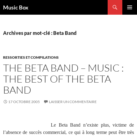
Aller
Recherche
Music Box
au
MENU
contenu
PRINCI
Archives par mot-clé : Beta Band
RESSORTIES ET COMPILATIONS
THE BETA BAND – MUSIC :
THE BEST OF THE BETA
BAND
17 OCTOBRE 2005
LAISSER UN COMMENTAIRE
Le Beta Band n’existe plus, victime de
l’absence de succès commercial, ce qui à long terme peut être très