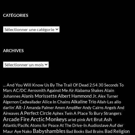
CATÉGORIES
Catégories
ARCHIVES
Archives
... And You Will Know Us By The Trail Of Dead
2:54
30 Seconds To
AC/DC
Against Me
Alain
Mars
Aerosmith
Air
Alabama Shakes
Alanis Morissette
Albert Hammond Jr.
Johannes
Alex Turner
Alkaline Trio
Alice In Chains
allo
Algernon Cadwallader
Allah-Las
Alt-J
darlin'
Amanda Palmer
Amen
Amplifier
Andy Cairns
Angels And
A Perfect Circle
A Place To Bury Strangers
Airwaves
Aphex Twin
Arctic Monkeys
Arcade Fire
Ash
Art Brut
ariel pink
Audioslave
Auf der
Atlantic/Pacific
Atoms for Peace
At The Drive-In
Babyshambles
Bad Religion
Maur
Aye Nako
Bad Books
Bad Brains