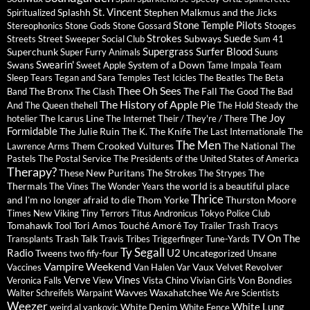
St. Vincent
Splashh
Stephen Malkmus and the Jicks
Spiritualized
Stone Temple Pilots
Stereophonics
Stone Gods
Stone Gossard
Stooges
Strokes
Suede
Subways
Streets
Street Sweeper Social Club
Sum 41
Supergrass
Surfer Blood
Superchunk
Super Furry Animals
Suuns
Swearin'
Swans
System of a Down
Sweet Apple
Tame Impala
Team
Sleep
Tears
Tegan and Sara
Temples
Test Icicles
The Beatles
The Beta
Thee Oh Sees
The Bronx
The Fall
Band
The Clash
The Good The Bad
The History of Apple Pie
And The Queen
thehell
The Hold Steady
the
The Joy
The Icarus Line
hotelier
The Internet
Their / They're / There
Formidable
The Julie Ruin
The Knife
The K.
The Last Internationale
The
The Men
Them Crooked Vultures
The National
Lawrence Arms
The
Pastels
The Postal Service
The Presidents of the United States of America
Therapy?
These New Puritans
The Strokes
The
The Strypes
Thermals
the world is a beautiful place
The Vines
The Wonder Years
Thrice
and I'm no longer afraid to die
Thom Yorke
Thurston Moore
Times New Viking
Tiny Terrors
Titus Andronicus
Tokyo Police Club
Tomahawk
Tori Amos
Touché Amoré
Tool
Toy
Trailer Trash Tracys
TV On The
Trash Talk
Transplants
Travis
Tribes
Triggerfinger
Tune-Yards
Ty Segall
Radio
U2
Tweens
Uncategorized
two fify-four
Unsane
Vampire Weekend
Vaux
Velvet Revolver
Vaccines
Van Halen
Var
Verve
Vines
Von Bondies
Veronica Falls
View
Vista Chino
Vivian Girls
Wavves
Waxahatchee
Walter Schreifels
Warpaint
We Are Scientists
Weezer
White Lung
White Denim
weird al yankovic
White Fence