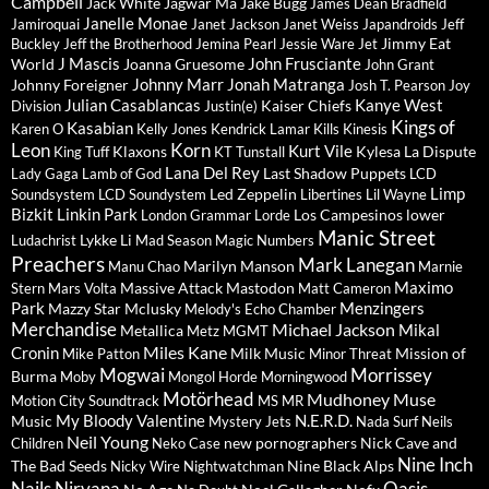
Campbell
Jack White
Jagwar Ma
Jake Bugg
James Dean Bradfield
Janelle Monae
Jamiroquai
Janet Jackson
Janet Weiss
Japandroids
Jeff
Jimmy Eat
Buckley
Jeff the Brotherhood
Jemina Pearl
Jessie Ware
Jet
J Mascis
John Frusciante
World
Joanna Gruesome
John Grant
Johnny Marr
Jonah Matranga
Johnny Foreigner
Josh T. Pearson
Joy
Julian Casablancas
Kanye West
Kaiser Chiefs
Division
Justin(e)
Kings of
Kasabian
Karen O
Kelly Jones
Kendrick Lamar
Kills
Kinesis
Leon
Korn
Kurt Vile
Klaxons
Kylesa
La Dispute
King Tuff
KT Tunstall
Lana Del Rey
Last Shadow Puppets
Lady Gaga
Lamb of God
LCD
Limp
Led Zeppelin
Soundsystem
LCD Soundystem
Libertines
Lil Wayne
Bizkit
Linkin Park
Los Campesinos
lower
London Grammar
Lorde
Manic Street
Lykke Li
Ludachrist
Mad Season
Magic Numbers
Preachers
Mark Lanegan
Marilyn Manson
Manu Chao
Marnie
Maximo
Massive Attack
Mastodon
Stern
Mars Volta
Matt Cameron
Park
Menzingers
Mazzy Star
Mclusky
Melody's Echo Chamber
Merchandise
Michael Jackson
Mikal
Metallica
Metz
MGMT
Miles Kane
Cronin
Milk Music
Mission of
Mike Patton
Minor Threat
Mogwai
Morrissey
Burma
Moby
Mongol Horde
Morningwood
Motörhead
Mudhoney
Muse
Motion City Soundtrack
MS MR
My Bloody Valentine
N.E.R.D.
Music
Mystery Jets
Nada Surf
Neils
Neil Young
new pornographers
Nick Cave and
Children
Neko Case
Nine Inch
The Bad Seeds
Nine Black Alps
Nicky Wire
Nightwatchman
Nails