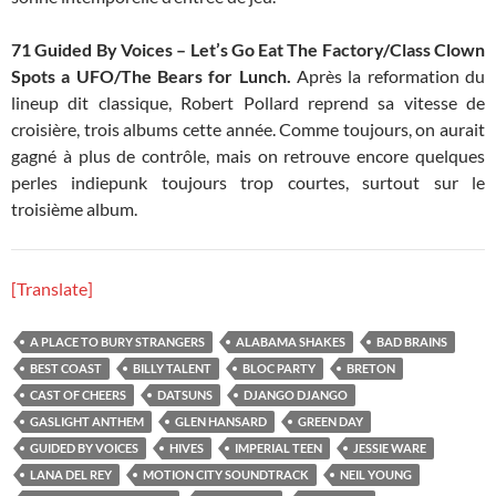
71 Guided By Voices – Let’s Go Eat The Factory/Class Clown
Spots a UFO/The Bears for Lunch.
Après la reformation du
lineup dit classique, Robert Pollard reprend sa vitesse de
croisière, trois albums cette année. Comme toujours, on aurait
gagné à plus de contrôle, mais on retrouve encore quelques
perles indiepunk toujours trop courtes, surtout sur le
troisième album.
[Translate]
A PLACE TO BURY STRANGERS
ALABAMA SHAKES
BAD BRAINS
BEST COAST
BILLY TALENT
BLOC PARTY
BRETON
CAST OF CHEERS
DATSUNS
DJANGO DJANGO
GASLIGHT ANTHEM
GLEN HANSARD
GREEN DAY
GUIDED BY VOICES
HIVES
IMPERIAL TEEN
JESSIE WARE
LANA DEL REY
MOTION CITY SOUNDTRACK
NEIL YOUNG