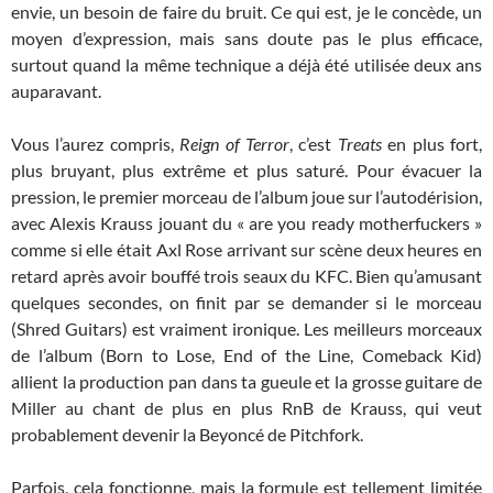
envie, un besoin de faire du bruit. Ce qui est, je le concède, un
moyen d’expression, mais sans doute pas le plus efficace,
surtout quand la même technique a déjà été utilisée deux ans
auparavant.
Vous l’aurez compris,
Reign of Terror
, c’est
Treats
en plus fort,
plus bruyant, plus extrême et plus saturé. Pour évacuer la
pression, le premier morceau de l’album joue sur l’autodérision,
avec Alexis Krauss jouant du « are you ready motherfuckers »
comme si elle était Axl Rose arrivant sur scène deux heures en
retard après avoir bouffé trois seaux du KFC. Bien qu’amusant
quelques secondes, on finit par se demander si le morceau
(Shred Guitars) est vraiment ironique. Les meilleurs morceaux
de l’album (Born to Lose, End of the Line, Comeback Kid)
allient la production pan dans ta gueule et la grosse guitare de
Miller au chant de plus en plus RnB de Krauss, qui veut
probablement devenir la Beyoncé de Pitchfork.
Parfois, cela fonctionne, mais la formule est tellement limitée