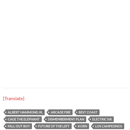
[Translate]
ALBERT HAMMOND JR.
ARCADE FIRE
BEST COAST
CAGE THE ELEPHANT
DISMEMBERMENT PLAN
ELECTRIC SIX
FALL OUT BOY
FUTURE OF THE LEFT
KORN
LOS CAMPESINOS