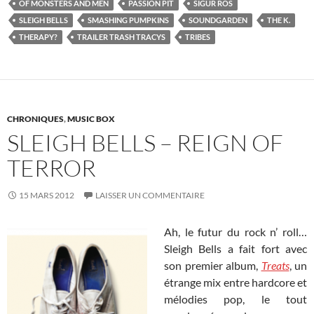
OF MONSTERS AND MEN
PASSION PIT
SIGUR ROS
SLEIGH BELLS
SMASHING PUMPKINS
SOUNDGARDEN
THE K.
THERAPY?
TRAILER TRASH TRACYS
TRIBES
CHRONIQUES
,
MUSIC BOX
SLEIGH BELLS – REIGN OF
TERROR
15 MARS 2012
LAISSER UN COMMENTAIRE
Ah, le futur du rock n’ roll…
Sleigh Bells a fait fort avec
son premier album,
Treats
, un
étrange mix entre hardcore et
mélodies pop, le tout