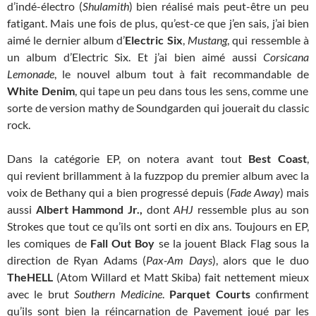
d’indé-électro (
Shulamith
) bien réalisé mais peut-être un peu
fatigant. Mais une fois de plus, qu’est-ce que j’en sais, j’ai bien
aimé le dernier album d’
Electric Six
,
Mustang
, qui ressemble à
un album d’Electric Six. Et j’ai bien aimé aussi
Corsicana
Lemonade
, le nouvel album tout à fait recommandable de
White Denim
, qui tape un peu dans tous les sens, comme une
sorte de version mathy de Soundgarden qui jouerait du classic
rock.
Dans la catégorie EP, on notera avant tout
Best Coast
,
qui revient brillamment à la fuzzpop du premier album avec la
voix de Bethany qui a bien progressé depuis (
Fade Away
) mais
aussi
Albert Hammond Jr.,
dont
AHJ
ressemble plus au son
Strokes que tout ce qu’ils ont sorti en dix ans.
Toujours en EP,
les comiques de
Fall Out Boy
se la jouent Black Flag sous la
direction de Ryan Adams (
Pax-Am Days
), alors que le duo
TheHELL
(Atom Willard et Matt Skiba) fait nettement mieux
avec le brut
Southern Medicine
.
Parquet Courts
confirment
qu’ils sont bien la réincarnation de Pavement joué par les