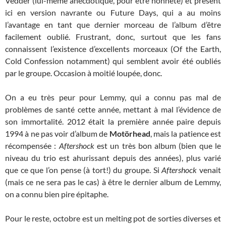
Vedder (lui-même anecdotique, pour être honnête) et présent
ici en version navrante ou Future Days, qui a au moins
l’avantage en tant que dernier morceau de l’album d’être
facilement oublié. Frustrant, donc, surtout que les fans
connaissent l’existence d’excellents morceaux (Of the Earth,
Cold Confession notamment) qui semblent avoir été oubliés
par le groupe. Occasion à moitié loupée, donc.
On a eu très peur pour Lemmy, qui a connu pas mal de
problèmes de santé cette année, mettant à mal l’évidence de
son immortalité. 2012 était la première année paire depuis
1994 à ne pas voir d’album de
Motörhead
, mais la patience est
récompensée :
Aftershock
est un très bon album (bien que le
niveau du trio est ahurissant depuis des années), plus varié
que ce que l’on pense (à tort!) du groupe. Si
Aftershock
venait
(mais ce ne sera pas le cas) à être le dernier album de Lemmy,
on a connu bien pire épitaphe.
Pour le reste, octobre est un melting pot de sorties diverses et