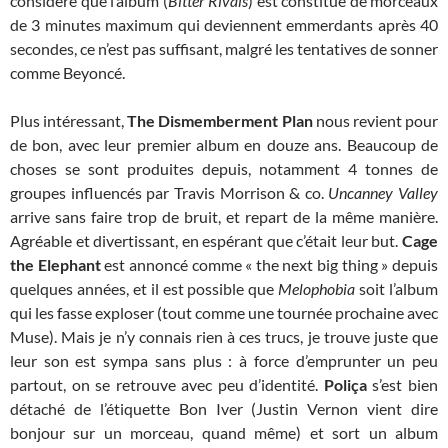
considère que l’album (
Bitter Rivals
) est constitué de morceaux
de 3 minutes maximum qui deviennent emmerdants après 40
secondes, ce n’est pas suffisant, malgré les tentatives de sonner
comme Beyoncé.
Plus intéressant,
The Dismemberment Plan
nous revient pour
de bon, avec leur premier album en douze ans. Beaucoup de
choses se sont produites depuis, notamment 4 tonnes de
groupes influencés par Travis Morrison & co.
Uncanney Valley
arrive sans faire trop de bruit, et repart de la même manière.
Agréable et divertissant, en espérant que c’était leur but.
Cage
the Elephant
est annoncé comme « the next big thing » depuis
quelques années, et il est possible que
Melophobia
soit l’album
qui les fasse exploser (tout comme une tournée prochaine avec
Muse). Mais je n’y connais rien à ces trucs, je trouve juste que
leur son est sympa sans plus : à force d’emprunter un peu
partout, on se retrouve avec peu d’identité.
Poliça
s’est bien
détaché de l’étiquette Bon Iver (Justin Vernon vient dire
bonjour sur un morceau, quand même) et sort un album