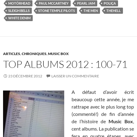
MOTÖRHEAD
PAUL MCCARTNEY
PEARL JAM
POLIÇA
SLEIGH BELLS
STONE TEMPLE PILOTS
THE MEN
THEHELL
WHITE DENIM
ARTICLES
,
CHRONIQUES
,
MUSIC BOX
TOP ALBUMS 2012 : 100-71
23 DÉCEMBRE 2012
LAISSER UN COMMENTAIRE
A défaut d’avoir écrit
beaucoup cette année, je me
rattrape avec le plus long top
(commenté!) de fin d’année
de l’histoire de
Music Box
,
cent albums. La publication se
fera en quatre étapes, avec