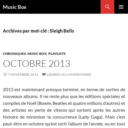
Aller
Recherche
Music Box
au
MENU
contenu
PRINCI
Archives par mot-clé : Sleigh Bells
CHRONIQUES
,
MUSIC BOX
,
PLAYLISTS
OCTOBRE 2013
7 NOVEMBRE 2013
LAISSER UN COMMENTAIRE
2013 est maintenant presque terminé, en terme de sorties de
nouveaux albums. Il ne reste plus que les éditions spéciales et
compiles de Noël (Bowie, Beatles et quatre millions d’autres) et
des artistes en perte de vitesse qui sortent après les autres
histoire de minimiser la concurrence (Lady Gaga). Mais c’est
peut-être en octobre qu’est sorti l’album de l’année, ou en tout