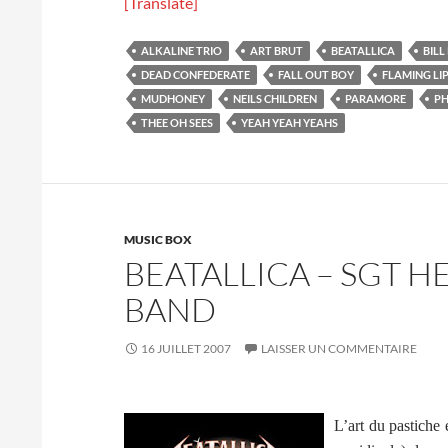
[Translate]
ALKALINE TRIO
ART BRUT
BEATALLICA
BILL
DEAD CONFEDERATE
FALL OUT BOY
FLAMING LI
MUDHONEY
NEILS CHILDREN
PARAMORE
PH
THEE OH SEES
YEAH YEAH YEAHS
MUSIC BOX
BEATALLICA – SGT 
BAND
16 JUILLET 2007
LAISSER UN COMMENTAIRE
L’art du pastiche 