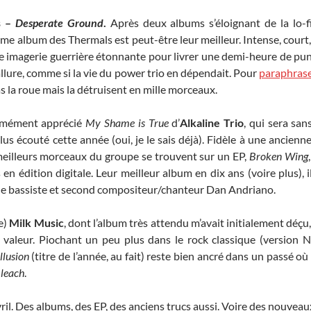
s –
Desperate Ground
.
Après deux albums s’éloignant de la lo-f
ème album des Thermals est peut-être leur meilleur. Intense, court, 
e imagerie guerrière étonnante pour livrer une demi-heure de punk 
allure, comme si la vie du power trio en dépendait. Pour
paraphras
s la roue mais la détruisent en mille morceaux.
ormément apprécié
My Shame is True
d’
Alkaline Trio
, qui sera san
plus écouté cette année (oui, je le sais déjà). Fidèle à une ancienn
 meilleurs morceaux du groupe se trouvent sur un EP,
Broken Wing
n édition digitale. Leur meilleur album en dix ans (voire plus), i
 le bassiste et second compositeur/chanteur Dan Andriano.
e)
Milk Music
, dont l’album très attendu m’avait initialement déçu
e valeur. Piochant un peu plus dans le rock classique (version 
llusion
(titre de l’année, au fait) reste bien ancré dans un passé où
leach
.
vril. Des albums, des EP, des anciens trucs aussi. Voire des nouveau