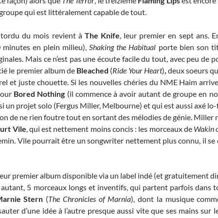
te façon) alors que
The Terror
, le treizième
Flaming Lips
est encore 
groupe qui est littéralement capable de tout.
t tordu du mois revient à
The Knife
, leur premier en sept ans.
 minutes en plein milieu),
Shaking the Habitual
porte bien son tit
inales. Mais ce n’est pas une écoute facile du tout, avec peu de p
cié le premier album de
Bleached
(
Ride Your Heart
)
,
deux soeurs qui
rel et juste chouette. Si les nouvelles chéries du NME Haim arrive
pour
Bored Nothing
(il commence à avoir autant de groupe en not
si un projet solo (Fergus Miller, Melbourne) et qui est aussi axé lo
sion de ne rien foutre tout en sortant des mélodies de génie. Miller 
urt Vile
, qui est nettement moins concis : les morceaux de
Wakin o
min. Vile pourrait être un songwriter nettement plus connu, il se 
 leur premier album disponible via un label indé (et gratuitement 
utant, 5 morceaux longs et inventifs, qui partent parfois dans to
arnie Stern
(
The Chronicles of Marnia
), dont la musique comm
auter d’une idée à l’autre presque aussi vite que ses mains sur 