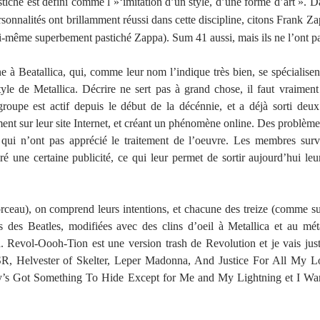
astiche est défini comme
l »‘imitation d’un style, d’une forme d’art ».
sonnalités ont brillamment réussi dans cette discipline, citons Frank 
i-même superbement pastiché Zappa). Sum 41 aussi, mais ils ne l’ont pas
 à Beatallica, qui, comme leur nom l’indique très bien, se spécialisent
tyle de Metallica. Décrire ne sert pas à grand chose, il faut vraiment
oupe est actif depuis le début de la décénnie, et a déjà sorti deux
ent sur leur site Internet, et créant un phénomène online. Des problème
 qui n’ont pas apprécié le traitement de l’oeuvre. Les membres sur
é une certaine publicité, ce qui leur permet de sortir aujourd’hui le
morceau), on comprend leurs intentions, et chacune des treize (comme su
s des Beatles, modifiées avec des clins d’oeil à Metallica et au mét
. Revol-Oooh-Tion est une version trash de Revolution et je vais just
USSR, Helvester of Skelter, Leper Madonna, And Justice For All My 
y’s Got Something To Hide Except for Me and My Lightning et I W