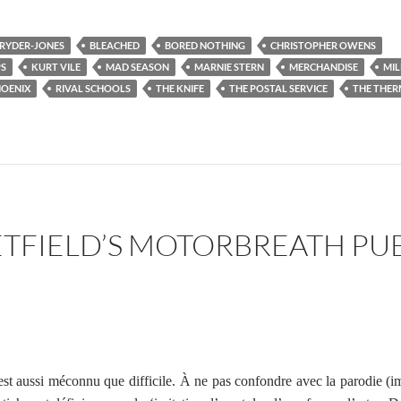
 RYDER-JONES
BLEACHED
BORED NOTHING
CHRISTOPHER OWENS
PS
KURT VILE
MAD SEASON
MARNIE STERN
MERCHANDISE
MIL
OENIX
RIVAL SCHOOLS
THE KNIFE
THE POSTAL SERVICE
THE THER
HETFIELD’S MOTORBREATH PU
est aussi méconnu que difficile. À ne pas confondre avec la parodie (
i