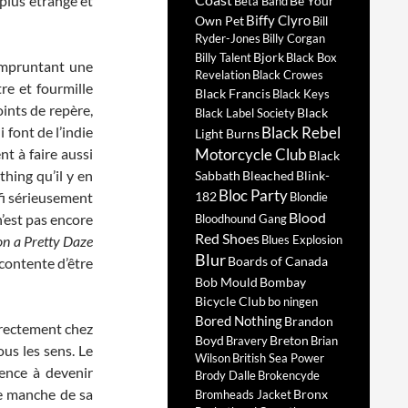
plus étrange et
Be Your
Beta Band
Biffy Clyro
Own Pet
Bill
Ryder-Jones
Billy Corgan
Bjork
Billy Talent
Black Box
 Empruntant une
Revelation
Black Crowes
re et fourmille
Black Francis
Black Keys
oints de repère,
Black
Black Label Society
 font de l’indie
Black Rebel
Light Burns
nt à faire aussi
Motorcycle Club
Black
hing qu’il y en
Sabbath
Bleached
Blink-
Bloc Party
-fi sérieusement
182
Blondie
Blood
n’est pas encore
Bloodhound Gang
Red Shoes
n a Pretty Daze
Blues Explosion
Blur
Boards of Canada
contente d’être
Bob Mould
Bombay
Bicycle Club
bo ningen
Bored Nothing
Brandon
directement chez
Boyd
Breton
Bravery
Brian
us les sens. Le
Wilson
British Sea Power
ence à devenir
Brody Dalle
Brokencyde
le manche de sa
Bronx
Bromheads Jacket