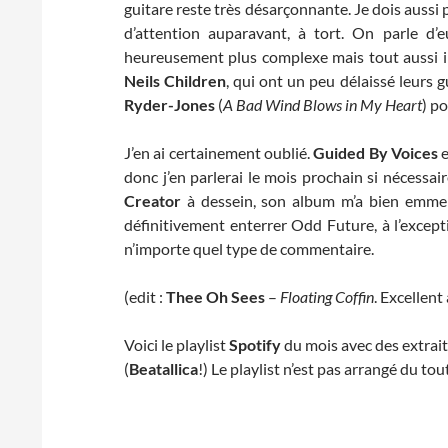
guitare reste très désarçonnante. Je dois aussi 
d’attention auparavant, à tort. On parle d
heureusement plus complexe mais tout aussi int
Neils Children
, qui ont un peu délaissé leurs 
Ryder-Jones
(
A Bad Wind Blows in My Heart
) p
J’en ai certainement oublié.
Guided By Voices
donc j’en parlerai le mois prochain si nécessaire
Creator
à dessein, son album m’a bien emmerd
définitivement enterrer Odd Future, à l’except
n’importe quel type de commentaire.
(edit :
Thee Oh Sees
–
Floating Coffin
. Excellent
Voici le playlist
Spotify
du mois avec des extrait
(
Beatallica
!) Le playlist n’est pas arrangé du 