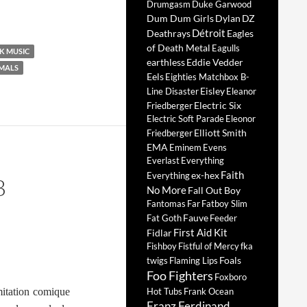
Drumgasm
Duke Garwood
Dum Dum Girls
Dylan
DZ
Détroit
Deathrays
Eagles
of Death Metal
Eagulls
K MUSIC
earthless
Eddie Vedder
MALS
Eels
Eighties Matchbox B-
Eisley
Line Disaster
Eleanor
Electric Six
Friedberger
Electric Soft Parade
Eleonor
Elliott Smith
Friedberger
EMA
Eminem
Evens
Everlast
Everything
Faith
ex-hex
Everything
B
No More
Fall Out Boy
Fantomas
Far
Fatboy Slim
Fauve
Fat Goth
Feeder
First Aid Kit
Fidlar
Fishboy
Fistful of Mercy
fka
Foals
twigs
Flaming Lips
Foo Fighters
Foxboro
mitation comique
Hot Tubs
Frank Ocean
Franz Ferdinand