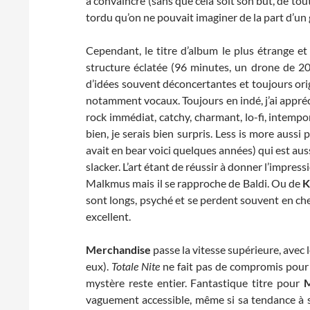
à convaincre (sans que cela soit son but, de tou
tordu qu’on ne pouvait imaginer de la part d’un 
Cependant, le titre d’album le plus étrange e
structure éclatée (96 minutes, un drone de 20
d’idées souvent déconcertantes et toujours orig
notamment vocaux. Toujours en indé, j’ai appré
rock immédiat, catchy, charmant, lo-fi, intempo
bien, je serais bien surpris. Less is more aussi 
avait en bear voici quelques années) qui est aus
slacker. L’art étant de réussir à donner l’impres
Malkmus mais il se rapproche de Baldi. Ou de
K
sont longs, psyché et se perdent souvent en che
excellent.
Merchandise
passe la vitesse supérieure, avec
eux).
Totale Nite
ne fait pas de compromis pour a
mystère reste entier. Fantastique titre pour
M
vaguement accessible, même si sa tendance à s