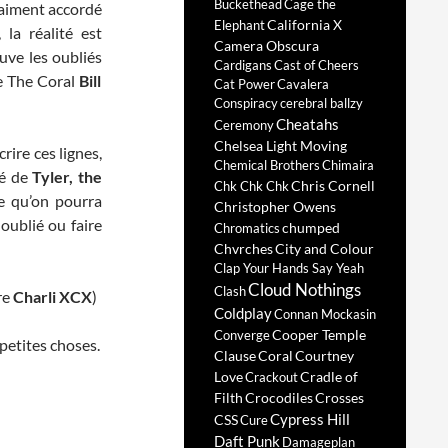
Buckethead
Cage the
vraiment accordé
California X
Elephant
la réalité est
Camera Obscura
uve les oubliés
Cardigans
Cast of Cheers
 de The Coral
Bill
Cat Power
Cavalera
Conspiracy
cerebral ballzy
Cheatahs
Ceremony
Chelsea Light Moving
rire ces lignes,
Chemical Brothers
Chimaira
lé de
Tyler, the
Chris Cornell
Chk Chk Chk
e qu’on pourra
Christopher Owens
oublié ou faire
chumped
Chromatics
Chvrches
City and Colour
Clap Your Hands Say Yeah
Cloud Nothings
Clash
re
Charli XCX
)
Coldplay
Connan Mockasin
Cooper Temple
Converge
petites choses.
Clause
Coral
Courtney
Love
Cradle of
Crackout
Filth
Crocodiles
Crosses
Cypress Hill
CSS
Cure
Daft Punk
Damageplan