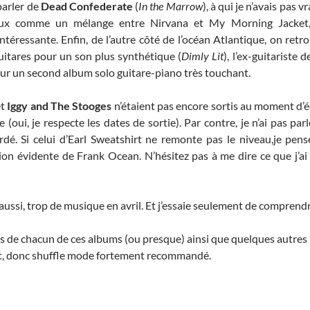
parler de
Dead Confederate
(
In the Marrow
), à qui je n’avais pas 
’eux comme un mélange entre Nirvana et My Morning Jacket, 
éressante. Enfin, de l’autre côté de l’océan Atlantique, on retro
guitares pour un son plus synthétique (
Dimly Lit
), l’ex-guitariste
our un second album solo guitare-piano très touchant.
et
Iggy and The Stooges
n’étaient pas encore sortis au moment d’éc
 (oui, je respecte les dates de sortie). Par contre, je n’ai pas par
é. Si celui d’Earl Sweatshirt ne remonte pas le niveau,je pens
ion évidente de Frank Ocean. N’hésitez pas à me dire ce que j’ai 
 aussi, trop de musique en avril. Et j’essaie seulement de comprend
s de chacun de ces albums (ou presque) ainsi que quelques autres 
tout, donc shuffle mode fortement recommandé.