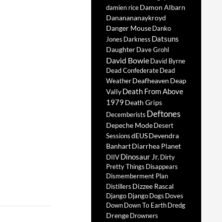
Damon Albarn
damien rice
Dananananaykroyd
Danger Mouse
Danko
Datsuns
Jones
Darkness
Daughter
Dave Grohl
David Bowie
David Byrne
Dead Confederate
Dead
Deafheaven
Deap
Weather
Death From Above
Vally
1979
Death Grips
Deftones
Decemberists
Depeche Mode
Desert
dEUS
Devendra
Sessions
Banhart
Diarrhea Planet
Dinosaur Jr.
DIIV
Dirty
Pretty Things
Disappears
Dismemberment Plan
Dizzee Rascal
Distillers
Django Django
Dogs
Doves
Down
Down To Earth
Dredg
Drenge
Drowners