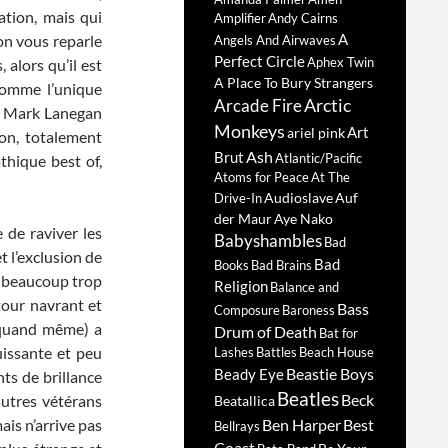
ation, mais qui
Amplifier
Andy Cairns
A
on vous reparle
Angels And Airwaves
Perfect Circle
Aphex Twin
alors qu’il est
A Place To Bury Strangers
comme l’unique
Arctic
Arcade Fire
 Mark Lanegan
Monkeys
Art
ariel pink
on, totalement
Ash
Brut
Atlantic/Pacific
thique best of,
Atoms for Peace
At The
Audioslave
Auf
Drive-In
der Maur
Aye Nako
 de raviver les
Babyshambles
Bad
et l’exclusion de
Bad
Books
Bad Brains
s beaucoup trop
Religion
Balance and
tour navrant et
Bass
Composure
Baroness
 quand même) a
Drum of Death
Bat for
uissante et peu
Lashes
Battles
Beach House
Beastie Boys
Beady Eye
s de brillance
Beatles
Beck
autres vétérans
Beatallica
ais n’arrive pas
Ben Harper
Best
Bellrays
Coast