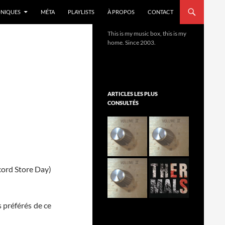
NIQUES
MÉTA
PLAYLISTS
À PROPOS
CONTACT
This is my music box, this is my
home. Since 2003.
ARTICLES LES PLUS
CONSULTÉS
ecord Store Day)
s préférés de ce