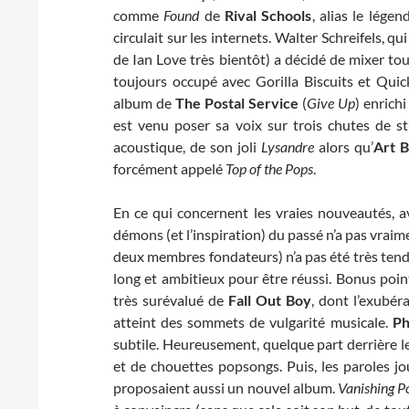
comme
Found
de
Rival Schools
, alias le lége
circulait sur les internets. Walter Schreifels,
de Ian Love très bientôt) a décidé de mixer tou
toujours occupé avec Gorilla Biscuits et Qui
album de
The Postal Service
(
Give Up
) enrich
est venu poser sa voix sur trois chutes de s
acoustique, de son joli
Lysandre
alors qu’
Art B
forcément appelé
Top of the Pops
.
En ce qui concernent les vraies nouveautés, avr
démons (et l’inspiration) du passé n’a pas vraim
deux membres fondateurs) n’a pas été très ten
long et ambitieux pour être réussi. Bonus point
très surévalué de
Fall Out Boy
, dont l’exubé
atteint des sommets de vulgarité musicale.
Ph
subtile. Heureusement, quelque part derrière le
et de chouettes popsongs. Puis, les paroles j
proposaient aussi un nouvel album.
Vanishing P