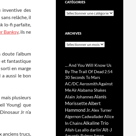
CATÉGORIES
i inventive des
Catégories
sans relâche, il
lo-fi parfaite,
er Banksy
, ils ne
ARCHIVES
Archives
s doute l’album
e et fantastique
... And You Will Know Us
, sorti en marge
By The Trail Of Dead
2:54
l a aussi le bon
30 Seconds To Mars
AC/DC
Against
Aerosmith
Me
Air
Alabama Shakes
Alanis
Alain Johannes
, mais plusieurs
Morissette
Albert
Neil Young) que
Hammond Jr.
Alex Turner
 Dinosaur Jr n’a
Alice
Algernon Cadwallader
Alkaline Trio
In Chains
Alt-J
allo darlin'
Allah-Las
x anciens trucs,
Amanda Palmer
Amen