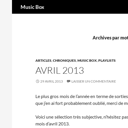
Recherche
Music Box
Aller
au
contenu
Archives par mot-
ARTICLES
,
CHRONIQUES
,
MUSIC BOX
,
PLAYLISTS
AVRIL 2013
29 AVRIL 2013
LAISSER UN COMMENTAIRE
Le plus gros mois de l’année en terme de sortie
que j’en ai fort probablement oublié, merci de 
Voici une sélection très subjective, n’hésitez p
mois d’avril 2013.