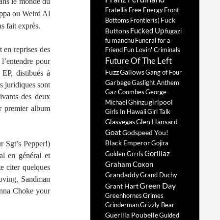
 Dans le monde du
Fratellis
Free Energy
Front
Zappa ou Weird Al
Fuck
Bottoms
Frontier(s)
 fait exprès.
Fucked Up
Buttons
fugazi
fu manchu
Funeral for a
 en reprises des
Friend
Fun Lovin' Criminals
Future Of The Left
 l’entendre pour
Fuzz
Gallows
Gang of Four
 EP, distibués à
Garbage
Gaslight Anthem
s juridiques sont
Gaz Coombes
George
vivants des deux
girlpool
Michael
Ghinzu
ur premier album
Girls In Hawaii
Girl Talk
Glasvegas
Glen Hansard
Goat
Godspeed You!
Black Emperor
Gojira
r Sgt’s Pepper!)
Gorillaz
Golden Grrrls
al en général et
Graham Coxon
e citer quelques
Grandaddy
Grand Duchy
Loving, Sandman
Green Day
Grant Hart
anna Choke your
Greenhornes
Grimes
Grinderman
Grizzly Bear
Guerilla Poubelle
Guided