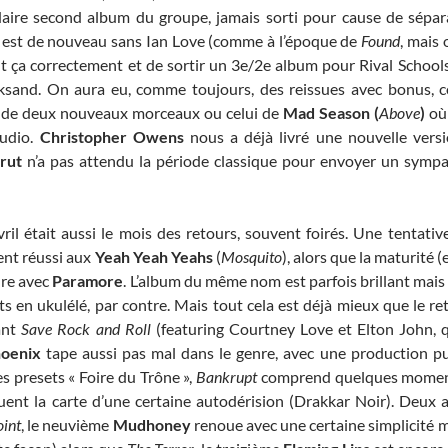
ndaire second album du groupe, jamais sorti pour cause de sépar
 qui est de nouveau sans Ian Love (comme à l’époque de
Found
, mais 
t ça correctement et de sortir un 3e/2e album pour Rival Schools, 
cksand. On aura eu, comme toujours, des reissues avec bonus, 
i de deux nouveaux morceaux ou celui de
Mad Season (
Above
)
où
tudio.
Christopher Owens
nous a déjà livré une nouvelle versi
rut
n’a pas attendu la période classique pour envoyer un sympa
il était aussi le mois des retours, souvent foirés. Une tentative
ent réussi aux
Yeah Yeah Yeahs
(
Mosquito
), alors que la maturité (
dre avec
Paramore
. L’album du même nom est parfois brillant mai
s en ukulélé, par contre. Mais tout cela est déjà mieux que le re
rant
Save Rock and Roll
(featuring Courtney Love et Elton John,
oenix
tape aussi pas mal dans le genre, avec une production p
s presets « Foire du Trône »,
Bankrupt
comprend quelques moment
ouent la carte d’une certaine autodérision (Drakkar Noir). Deux 
oint
, le neuvième
Mudhoney
renoue avec une certaine simplicité m