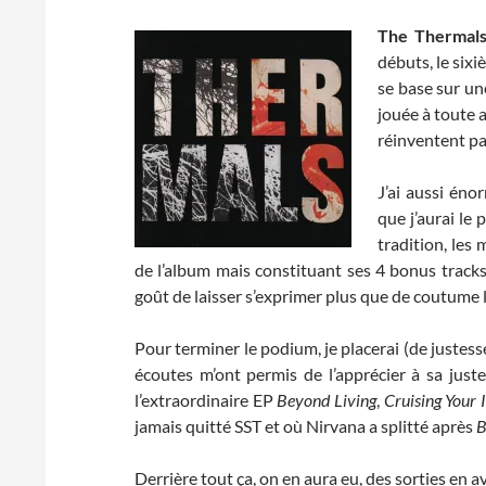
The Thermal
débuts, le sixi
se base sur un
jouée à toute 
réinventent pa
J’ai aussi én
que j’aurai le 
tradition, les
de l’album mais constituant ses 4 bonus tracks e
goût de laisser s’exprimer plus que de coutume
Pour terminer le podium, je placerai (de justess
écoutes m’ont permis de l’apprécier à sa just
l’extraordinaire EP
Beyond Living
,
Cruising Your I
jamais quitté SST et où Nirvana a splitté après
B
Derrière tout ça, on en aura eu, des sorties en a