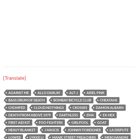
[Translate]
AGAINST ME
ALLO DARLIN'
ALT-J
ARIEL PINK
BASS DRUM OF DEATH
BOMBAY BICYCLE CLUB
CHEATAHS
CHUMPED
CLOUD NOTHINGS
CROSSES
DAMON ALBARN
DEATH FROM ABOVE 1979
EARTHLESS
EMA
EX-HEX
FIRST AID KIT
FOO FIGHTERS
GIRLPOOL
GOAT
HEAVY BLANKET
J MASCIS
JOHNNY FOREIGNER
LA DISPUTE
LOWER
LYKKE LI
MANIC STREET PREACHERS
MERCHANDISE