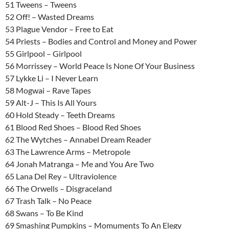
51 Tweens – Tweens
52 Off! – Wasted Dreams
53 Plague Vendor – Free to Eat
54 Priests – Bodies and Control and Money and Power
55 Girlpool – Girlpool
56 Morrissey – World Peace Is None Of Your Business
57 Lykke Li – I Never Learn
58 Mogwai – Rave Tapes
59 Alt-J – This Is All Yours
60 Hold Steady – Teeth Dreams
61 Blood Red Shoes – Blood Red Shoes
62 The Wytches – Annabel Dream Reader
63 The Lawrence Arms – Metropole
64 Jonah Matranga – Me and You Are Two
65 Lana Del Rey – Ultraviolence
66 The Orwells – Disgraceland
67 Trash Talk – No Peace
68 Swans – To Be Kind
69 Smashing Pumpkins – Momuments To An Elegy