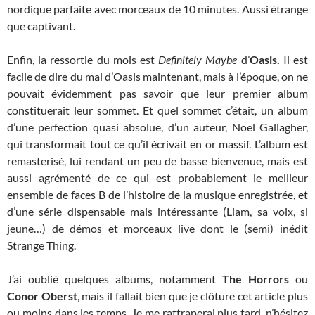
nordique parfaite avec morceaux de 10 minutes. Aussi étrange
que captivant.
Enfin, la ressortie du mois est
Definitely Maybe
d’
Oasis.
Il est
facile de dire du mal d’Oasis maintenant, mais à l’époque, on ne
pouvait évidemment pas savoir que leur premier album
constituerait leur sommet. Et quel sommet c’était, un album
d’une perfection quasi absolue, d’un auteur, Noel Gallagher,
qui transformait tout ce qu’il écrivait en or massif. L’album est
remasterisé, lui rendant un peu de basse bienvenue, mais est
aussi agrémenté de ce qui est probablement le meilleur
ensemble de faces B de l’histoire de la musique enregistrée, et
d’une série dispensable mais intéressante (Liam, sa voix, si
jeune…) de démos et morceaux live dont le (semi) inédit
Strange Thing.
J’ai oublié quelques albums, notamment
The Horrors
ou
Conor Oberst
, mais il fallait bien que je clôture cet article plus
ou moins dans les temps. Je me rattraperai plus tard, n’hésitez