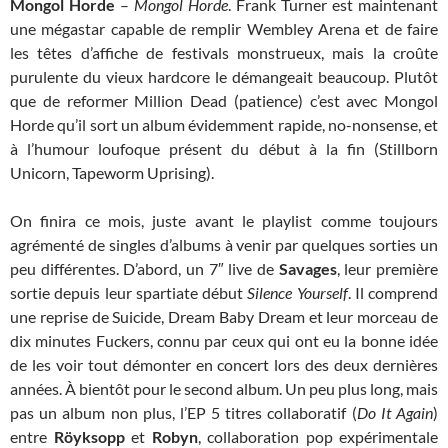
Mongol Horde
–
Mongol Horde
. Frank Turner est maintenant
une mégastar capable de remplir Wembley Arena et de faire
les têtes d’affiche de festivals monstrueux, mais la croûte
purulente du vieux hardcore le démangeait beaucoup. Plutôt
que de reformer Million Dead (patience) c’est avec Mongol
Horde qu’il sort un album évidemment rapide, no-nonsense, et
à l’humour loufoque présent du début à la fin (Stillborn
Unicorn, Tapeworm Uprising).
On finira ce mois, juste avant le playlist comme toujours
agrémenté de singles d’albums à venir par quelques sorties un
peu différentes. D’abord, un 7″ live de
Savages
, leur première
sortie depuis leur spartiate début
Silence Yourself
. Il comprend
une reprise de Suicide, Dream Baby Dream et leur morceau de
dix minutes Fuckers, connu par ceux qui ont eu la bonne idée
de les voir tout démonter en concert lors des deux dernières
années. À bientôt pour le second album. Un peu plus long, mais
pas un album non plus, l’EP 5 titres collaboratif (
Do It Again
)
entre
Röyksopp
et
Robyn
, collaboration pop expérimentale