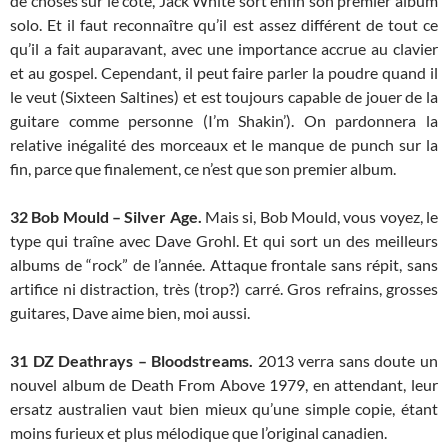
de choses sur le côté, Jack White sort enfin son premier album
solo. Et il faut reconnaître qu’il est assez différent de tout ce
qu’il a fait auparavant, avec une importance accrue au clavier
et au gospel. Cependant, il peut faire parler la poudre quand il
le veut (Sixteen Saltines) et est toujours capable de jouer de la
guitare comme personne (I’m Shakin’). On pardonnera la
relative inégalité des morceaux et le manque de punch sur la
fin, parce que finalement, ce n’est que son premier album.
32
Bob Mould – Silver Age.
Mais si, Bob Mould, vous voyez, le
type qui traîne avec Dave Grohl. Et qui sort un des meilleurs
albums de “rock” de l’année. Attaque frontale sans répit, sans
artifice ni distraction, très (trop?) carré. Gros refrains, grosses
guitares, Dave aime bien, moi aussi.
31
DZ Deathrays – Bloodstreams.
2013 verra sans doute un
nouvel album de Death From Above 1979, en attendant, leur
ersatz australien vaut bien mieux qu’une simple copie, étant
moins furieux et plus mélodique que l’original canadien.