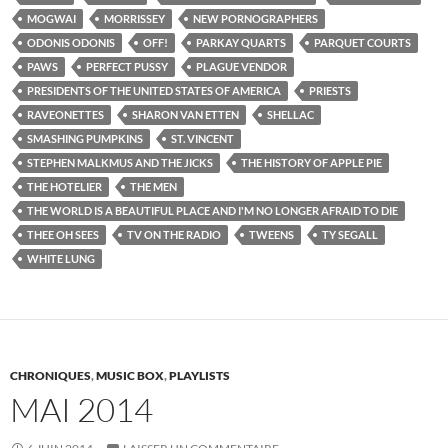
MOGWAI
MORRISSEY
NEW PORNOGRAPHERS
ODONIS ODONIS
OFF!
PARKAY QUARTS
PARQUET COURTS
PAWS
PERFECT PUSSY
PLAGUE VENDOR
PRESIDENTS OF THE UNITED STATES OF AMERICA
PRIESTS
RAVEONETTES
SHARON VAN ETTEN
SHELLAC
SMASHING PUMPKINS
ST. VINCENT
STEPHEN MALKMUS AND THE JICKS
THE HISTORY OF APPLE PIE
THE HOTELIER
THE MEN
THE WORLD IS A BEAUTIFUL PLACE AND I'M NO LONGER AFRAID TO DIE
THEE OH SEES
TV ON THE RADIO
TWEENS
TY SEGALL
WHITE LUNG
CHRONIQUES
,
MUSIC BOX
,
PLAYLISTS
MAI 2014