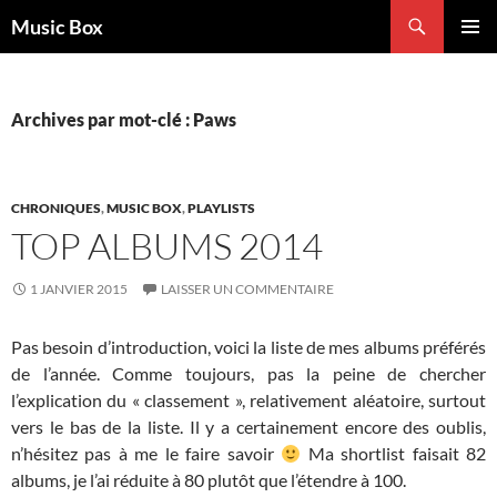
Aller
Recherche
Music Box
au
MENU
contenu
PRINCI
Archives par mot-clé : Paws
CHRONIQUES
,
MUSIC BOX
,
PLAYLISTS
TOP ALBUMS 2014
1 JANVIER 2015
LAISSER UN COMMENTAIRE
Pas besoin d’introduction, voici la liste de mes albums préférés
de l’année. Comme toujours, pas la peine de chercher
l’explication du « classement », relativement aléatoire, surtout
vers le bas de la liste. Il y a certainement encore des oublis,
n’hésitez pas à me le faire savoir
Ma shortlist faisait 82
albums, je l’ai réduite à 80 plutôt que l’étendre à 100.