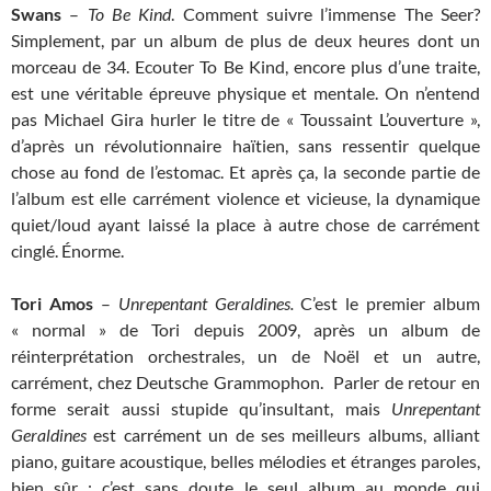
Swans
–
To Be Kind
. Comment suivre l’immense The Seer?
Simplement, par un album de plus de deux heures dont un
morceau de 34. Ecouter To Be Kind, encore plus d’une traite,
est une véritable épreuve physique et mentale. On n’entend
pas Michael Gira hurler le titre de « Toussaint L’ouverture »,
d’après un révolutionnaire haïtien, sans ressentir quelque
chose au fond de l’estomac. Et après ça, la seconde partie de
l’album est elle carrément violence et vicieuse, la dynamique
quiet/loud ayant laissé la place à autre chose de carrément
cinglé. Énorme.
Tori Amos
–
Unrepentant Geraldines.
C’est le premier album
« normal » de Tori depuis 2009, après un album de
réinterprétation orchestrales, un de Noël et un autre,
carrément, chez Deutsche Grammophon. Parler de retour en
forme serait aussi stupide qu’insultant, mais
Unrepentant
Geraldines
est carrément un de ses meilleurs albums, alliant
piano, guitare acoustique, belles mélodies et étranges paroles,
bien sûr : c’est sans doute le seul album au monde qui