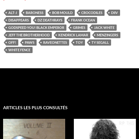
ALT-J
BARONESS
BOB MOULD
CROCODILES
DIIV
DISAPPEARS
DZ DEATHRAYS
FRANK OCEAN
GODSPEED YOU! BLACK EMPEROR
GRIMES
JACK WHITE
JEFF THE BROTHERHOOD
KENDRICK LAMAR
MENZINGERS
OFF!
PAWS
RAVEONETTES
TOY
TY SEGALL
WHITE FENCE
ARTICLES LES PLUS CONSULTÉS