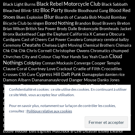
Black Rebel Motorcycle Club
Black Light Burns
Black Sabbath
Bloc Party
Blood Red
Bleached
Blink-182
Blondie
Bloodhound Gang
Blur
Shoes
Boards of Canada
Bob Mould
Bombay
Blues Explosion
Bored Nothing
Bicycle Club
Brandon Boyd
Breton
bo ningen
Bravery
Brian Wilson
British Sea Power
Brody Dalle
Brokencyde
Bromheads Jacket
Bronx
California X
Camera Obscura
Buckethead
Cage the Elephant
Cardigans
Cast of Cheers
Cat Power
Cavalera Conspiracy
cerebral ballzy
Cheatahs
Chelsea Light Moving
Ceremony
Chemical Brothers
Chimaira
Chris Cornell
Christopher Owens
chumped
Chk Chk Chk
Chromatics
Cloud
Chvrches
City and Colour
Clap Your Hands Say Yeah
Clash
Nothings
Coldplay
Cooper Temple
Connan Mockasin
Converge
Clause
Coral
Courtney Love
Cradle of Filth
Crocodiles
Crackout
Cypress Hill
Daft Punk
Crosses
CSS
Cure
Damageplan
damien rice
Damon Albarn
Dananananaykroyd
Danger Mouse
Danko Jones
David Bowie
Datsuns
Daughter
Darkness
Dave Grohl
David Byrne
Confidentialité et cookies : ce site utilise des cookies. En continuant à utiliser
Death From
Deafheaven
Deap Vally
Dead Confederate
Dead Weather
ce site Web, vous acceptez leur utilisation.
Deftones
Above 1979
Death Grips
Depeche Mode
Decemberists
dEUS
Devendra Banhart
Diarrhea Planet
Desert Sessions
DIIV
Pour en savoir plus, notamment sur la façon de contrôler les cookies,
Dinosaur Jr.
Dirty Pretty Things
Disappears
Dismemberment Plan
consultez :
Politique relative aux cookies
Dizzee Rascal
Distillers
Django Django
Dogs
Doves
Down
Down To Earth
Drenge
Dum Dum Girls
Dredg
Drowners
Drumgasm
Duke Garwood
Détroit
Dylan
DZ Deathrays
Eagles of Death Metal
earthless
Eagulls
Eddie Vedder
Eels
Eisley
Eighties Matchbox B-Line Disaster
Eleanor