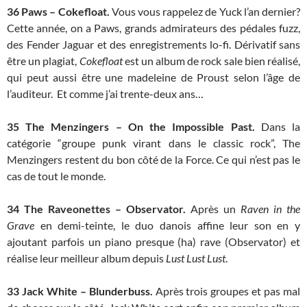
36
Paws – Cokefloat.
Vous vous rappelez de Yuck l’an dernier?
Cette année, on a Paws, grands admirateurs des pédales fuzz,
des Fender Jaguar et des enregistrements lo-fi. Dérivatif sans
être un plagiat,
Cokefloat
est un album de rock sale bien réalisé,
qui peut aussi être une madeleine de Proust selon l’âge de
l’auditeur. Et comme j’ai trente-deux ans…
35
The Menzingers – On the Impossible Past.
Dans la
catégorie “groupe punk virant dans le classic rock”, The
Menzingers restent du bon côté de la Force. Ce qui n’est pas le
cas de tout le monde.
34 The
Raveonettes – Observator.
Après un
Raven in the
Grave
en demi-teinte, le duo danois affine leur son en y
ajoutant parfois un piano presque (ha) rave (Observator) et
réalise leur meilleur album depuis
Lust Lust Lust
.
33
Jack White – Blunderbuss.
Après trois groupes et pas mal