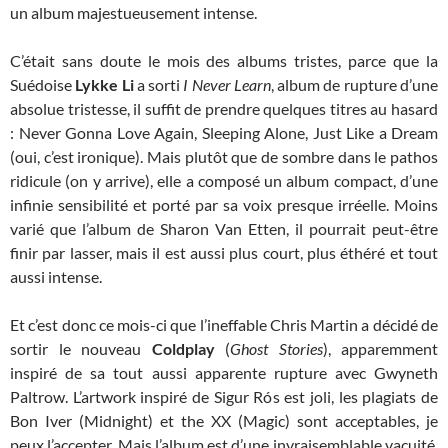
un album majestueusement intense.
C’était sans doute le mois des albums tristes, parce que la
Suédoise
Lykke Li
a sorti
I Never Learn
, album de rupture d’une
absolue tristesse, il suffit de prendre quelques titres au hasard
: Never Gonna Love Again, Sleeping Alone, Just Like a Dream
(oui, c’est ironique). Mais plutôt que de sombre dans le pathos
ridicule (on y arrive), elle a composé un album compact, d’une
infinie sensibilité et porté par sa voix presque irréelle. Moins
varié que l’album de Sharon Van Etten, il pourrait peut-être
finir par lasser, mais il est aussi plus court, plus éthéré et tout
aussi intense.
Et c’est donc ce mois-ci que l’ineffable Chris Martin a décidé de
sortir le nouveau
Coldplay
(
Ghost Stories
), apparemment
inspiré de sa tout aussi apparente rupture avec Gwyneth
Paltrow. L’artwork inspiré de Sigur Rós est joli, les plagiats de
Bon Iver (Midnight) et the XX (Magic) sont acceptables, je
peux l’accepter. Mais l’album est d’une invraisemblable vacuité,