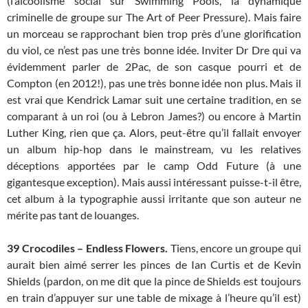
(l’alcoolisme social sur Swimming Pools, la dynamique
criminelle de groupe sur The Art of Peer Pressure). Mais faire
un morceau se rapprochant bien trop près d’une glorification
du viol, ce n’est pas une très bonne idée. Inviter Dr Dre qui va
évidemment parler de 2Pac, de son casque pourri et de
Compton (en 2012!), pas une très bonne idée non plus. Mais il
est vrai que Kendrick Lamar suit une certaine tradition, en se
comparant à un roi (ou à Lebron James?) ou encore à Martin
Luther King, rien que ça. Alors, peut-être qu’il fallait envoyer
un album hip-hop dans le mainstream, vu les relatives
déceptions apportées par le camp Odd Future (à une
gigantesque exception). Mais aussi intéressant puisse-t-il être,
cet album à la typographie aussi irritante que son auteur ne
mérite pas tant de louanges.
39 Crocodiles – Endless Flowers.
Tiens, encore un groupe qui
aurait bien aimé serrer les pinces de Ian Curtis et de Kevin
Shields (pardon, on me dit que la pince de Shields est toujours
en train d’appuyer sur une table de mixage à l’heure qu’il est)