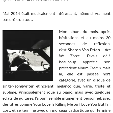
6 JUIN 2014
LAISSER UN COMMENTAIRE
Mai 2014 était musicalement intéressant, même si vraiment
pas drôle du tout.
Mon album du mois, après
hésitations et au moins 30
secondes de réflexion,
c’est
Sharon Van Etten
–
Are
We There.
J’avais déjà
beaucoup apprécié son
précédent album
Tramp
, mais
là, elle est passée hors
catégorie, avec un disque de
singer-songwriter étincelant, mélancolique, varié, triste et
sublime. Principalement joué au piano, mais avec quelques
éclats de guitares, l’album semble intimement personnel, avec
des titres comme Your Love Is Killing Me ou I Love You But I’m
Lost, et se termine avec un morceau cathartique qui termine