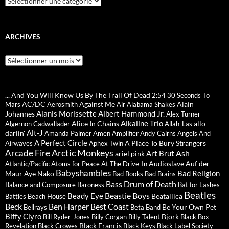
ARCHIVES
Archives
... And You Will Know Us By The Trail Of Dead
2:54
30 Seconds To
AC/DC
Against Me
Alain
Mars
Aerosmith
Air
Alabama Shakes
Alanis Morissette
Albert Hammond Jr.
Johannes
Alex Turner
Alkaline Trio
Alice In Chains
allo
Algernon Cadwallader
Allah-Las
Alt-J
darlin'
Amanda Palmer
Amen
Amplifier
Andy Cairns
Angels And
A Perfect Circle
A Place To Bury Strangers
Airwaves
Aphex Twin
Arctic Monkeys
Arcade Fire
Ash
Art Brut
ariel pink
Audioslave
Auf der
Atlantic/Pacific
Atoms for Peace
At The Drive-In
Babyshambles
Bad Religion
Maur
Aye Nako
Bad Books
Bad Brains
Bass Drum of Death
Balance and Composure
Baroness
Bat for Lashes
Beatles
Beastie Boys
Beady Eye
Beatallica
Battles
Beach House
Beck
Ben Harper
Best Coast
Be Your Own Pet
Bellrays
Beta Band
Biffy Clyro
Bjork
Bill Ryder-Jones
Billy Corgan
Billy Talent
Black Box
Black Francis
Revelation
Black Crowes
Black Keys
Black Label Society