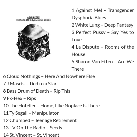
1 Against Me! – Transgender
Dysphoria Blues
2 White Lung – Deep Fantasy
3 Perfect Pussy – Say Yes to
Love
4 La Dispute – Rooms of the
House
5 Sharon Van Etten – Are We
There
6 Cloud Nothings – Here And Nowhere Else
7 J Mascis – Tied to a Star
8 Bass Drum of Death – Rip This
9 Ex-Hex – Rips
10 The Hotelier – Home, Like Noplace Is There
11 Ty Segall – Manipulator
12 Chumped – Teenage Retirement
13 TV On The Radio – Seeds
14 St. Vincent – St. Vincent