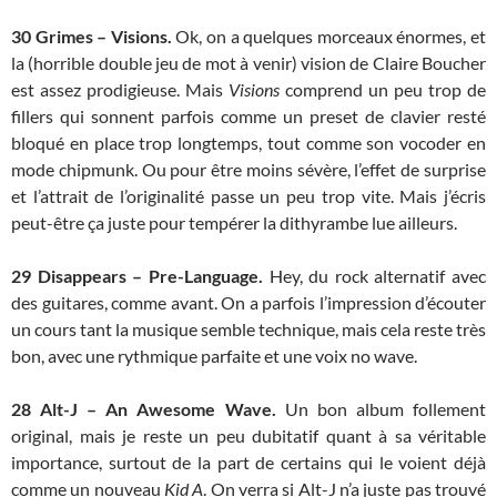
30
Grimes – Visions.
Ok, on a quelques morceaux énormes, et
la (horrible double jeu de mot à venir) vision de Claire Boucher
est assez prodigieuse. Mais
Visions
comprend un peu trop de
fillers qui sonnent parfois comme un preset de clavier resté
bloqué en place trop longtemps, tout comme son vocoder en
mode chipmunk. Ou pour être moins sévère, l’effet de surprise
et l’attrait de l’originalité passe un peu trop vite. Mais j’écris
peut-être ça juste pour tempérer la dithyrambe lue ailleurs.
29 Disappears – Pre-Language.
Hey, du rock alternatif avec
des guitares, comme avant. On a parfois l’impression d’écouter
un cours tant la musique semble technique, mais cela reste très
bon, avec une rythmique parfaite et une voix no wave.
28
Alt-J – An Awesome Wave.
Un bon album follement
original, mais je reste un peu dubitatif quant à sa véritable
importance, surtout de la part de certains qui le voient déjà
comme un nouveau
Kid A
. On verra si Alt-J n’a juste pas trouvé