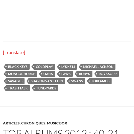
[Translate]
BLACK KEYS
COLDPLAY
LYKKE LI
MICHAEL JACKSON
MONGOL HORDE
OASIS
PAWS
ROBYN
ROYKSOPP
SAVAGES
SHARON VAN ETTEN
SWANS
TORI AMOS
TRASH TALK
TUNE-YARDS
ARTICLES
,
CHRONIQUES
,
MUSIC BOX
TOP ALBUMS 2012 : 40-21