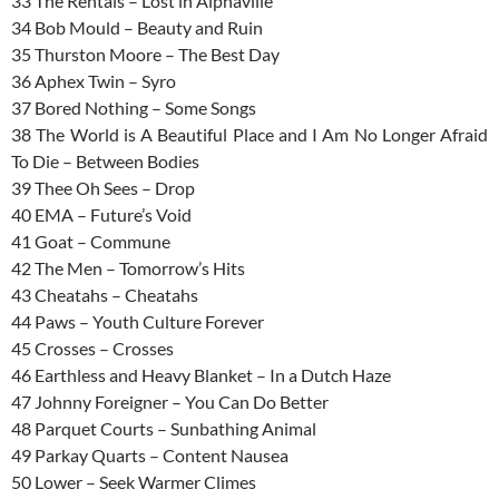
33 The Rentals – Lost in Alphaville
34 Bob Mould – Beauty and Ruin
35 Thurston Moore – The Best Day
36 Aphex Twin – Syro
37 Bored Nothing – Some Songs
38 The World is A Beautiful Place and I Am No Longer Afraid
To Die – Between Bodies
39 Thee Oh Sees – Drop
40 EMA – Future’s Void
41 Goat – Commune
42 The Men – Tomorrow’s Hits
43 Cheatahs – Cheatahs
44 Paws – Youth Culture Forever
45 Crosses – Crosses
46 Earthless and Heavy Blanket – In a Dutch Haze
47 Johnny Foreigner – You Can Do Better
48 Parquet Courts – Sunbathing Animal
49 Parkay Quarts – Content Nausea
50 Lower – Seek Warmer Climes