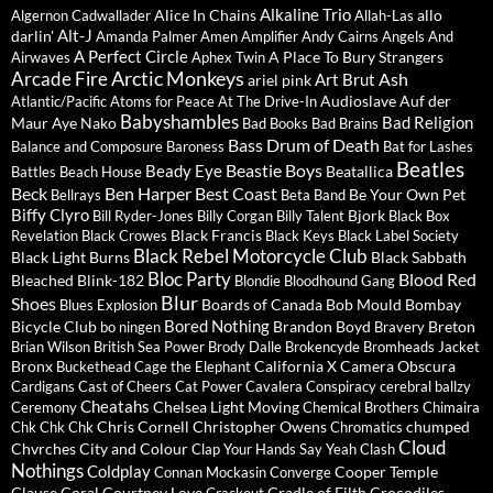
Alkaline Trio
Alice In Chains
allo
Algernon Cadwallader
Allah-Las
Alt-J
darlin'
Amanda Palmer
Amen
Amplifier
Andy Cairns
Angels And
A Perfect Circle
A Place To Bury Strangers
Airwaves
Aphex Twin
Arctic Monkeys
Arcade Fire
Ash
Art Brut
ariel pink
Audioslave
Auf der
Atlantic/Pacific
Atoms for Peace
At The Drive-In
Babyshambles
Bad Religion
Maur
Aye Nako
Bad Books
Bad Brains
Bass Drum of Death
Balance and Composure
Baroness
Bat for Lashes
Beatles
Beastie Boys
Beady Eye
Beatallica
Battles
Beach House
Beck
Ben Harper
Best Coast
Be Your Own Pet
Bellrays
Beta Band
Biffy Clyro
Bjork
Bill Ryder-Jones
Billy Corgan
Billy Talent
Black Box
Black Francis
Revelation
Black Crowes
Black Keys
Black Label Society
Black Rebel Motorcycle Club
Black Light Burns
Black Sabbath
Bloc Party
Blood Red
Bleached
Blink-182
Blondie
Bloodhound Gang
Blur
Shoes
Boards of Canada
Bob Mould
Bombay
Blues Explosion
Bored Nothing
Bicycle Club
Brandon Boyd
Breton
bo ningen
Bravery
Brian Wilson
British Sea Power
Brody Dalle
Brokencyde
Bromheads Jacket
Bronx
California X
Camera Obscura
Buckethead
Cage the Elephant
Cardigans
Cast of Cheers
Cat Power
Cavalera Conspiracy
cerebral ballzy
Cheatahs
Chelsea Light Moving
Ceremony
Chemical Brothers
Chimaira
Chris Cornell
Christopher Owens
chumped
Chk Chk Chk
Chromatics
Cloud
Chvrches
City and Colour
Clap Your Hands Say Yeah
Clash
Nothings
Coldplay
Cooper Temple
Connan Mockasin
Converge
Clause
Coral
Courtney Love
Cradle of Filth
Crocodiles