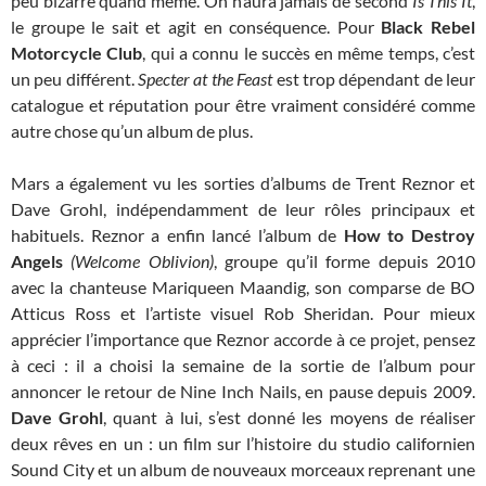
peu bizarre quand même. On n’aura jamais de second
Is This It
,
le groupe le sait et agit en conséquence. Pour
Black Rebel
Motorcycle Club
, qui a connu le succès en même temps, c’est
un peu différent.
Specter at the Feast
est trop dépendant de leur
catalogue et réputation pour être vraiment considéré comme
autre chose qu’un album de plus.
Mars a également vu les sorties d’albums de Trent Reznor et
Dave Grohl, indépendamment de leur rôles principaux et
habituels. Reznor a enfin lancé l’album de
How to Destroy
Angels
(Welcome Oblivion)
, groupe qu’il forme depuis 2010
avec la chanteuse Mariqueen Maandig, son comparse de BO
Atticus Ross et l’artiste visuel Rob Sheridan. Pour mieux
apprécier l’importance que Reznor accorde à ce projet, pensez
à ceci : il a choisi la semaine de la sortie de l’album pour
annoncer le retour de Nine Inch Nails, en pause depuis 2009.
Dave Grohl
, quant à lui, s’est donné les moyens de réaliser
deux rêves en un : un film sur l’histoire du studio californien
Sound City et un album de nouveaux morceaux reprenant une