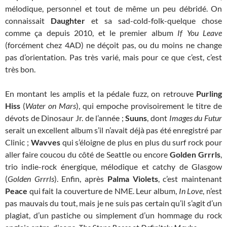
mélodique, personnel et tout de même un peu débridé. On
connaissait
Daughter
et sa sad-cold-folk-quelque chose
comme ça depuis 2010, et le premier album
If You Leave
(forcément chez 4AD) ne déçoit pas, ou du moins ne change
pas d’orientation. Pas très varié, mais pour ce que c’est, c’est
très bon.
En montant les amplis et la pédale fuzz, on retrouve
Purling
Hiss
(
Water on Mars
), qui empoche provisoirement le titre de
dévots de Dinosaur Jr. de l’année ;
Suuns
, dont
Images du Futur
serait un excellent album s’il n’avait déjà pas été enregistré par
Clinic ;
Wavves
qui s’éloigne de plus en plus du surf rock pour
aller faire coucou du côté de Seattle ou encore
Golden Grrrls
,
trio indie-rock énergique, mélodique et catchy de Glasgow
(
Golden Grrrls
). Enfin, après
Palma Violets
, c’est maintenant
Peace
qui fait la couverture de NME. Leur album,
In Love
, n’est
pas mauvais du tout, mais je ne suis pas certain qu’il s’agit d’un
plagiat, d’un pastiche ou simplement d’un hommage du rock