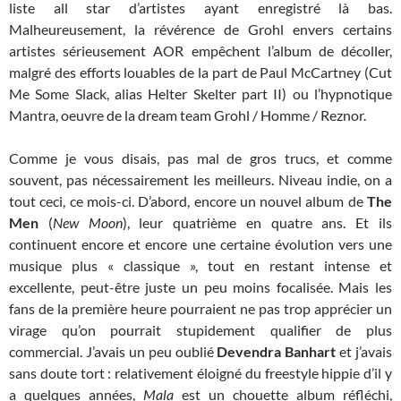
liste all star d’artistes ayant enregistré là bas.
Malheureusement, la révérence de Grohl envers certains
artistes sérieusement AOR empêchent l’album de décoller,
malgré des efforts louables de la part de Paul McCartney (Cut
Me Some Slack, alias Helter Skelter part II) ou l’hypnotique
Mantra, oeuvre de la dream team Grohl / Homme / Reznor.
Comme je vous disais, pas mal de gros trucs, et comme
souvent, pas nécessairement les meilleurs. Niveau indie, on a
tout ceci, ce mois-ci. D’abord, encore un nouvel album de
The
Men
(
New Moon
), leur quatrième en quatre ans. Et ils
continuent encore et encore une certaine évolution vers une
musique plus « classique », tout en restant intense et
excellente, peut-être juste un peu moins focalisée. Mais les
fans de la première heure pourraient ne pas trop apprécier un
virage qu’on pourrait stupidement qualifier de plus
commercial. J’avais un peu oublié
Devendra Banhart
et j’avais
sans doute tort : relativement éloigné du freestyle hippie d’il y
a quelques années,
Mala
est un chouette album réfléchi,