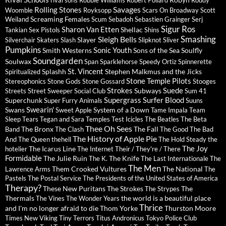
rival sons
Robbie Williams
Robert Pollard
Roddy
Savages
Rolling Stones
Woomble
Royksopp
Scars On Broadway
Scott
Screaming Females
Weiland
Scum
Sebadoh
Sebastien Grainger
Serj
Sigur Ros
Sharon Van Etten
Shellac
Tankian
Sex Pistols
Shins
Sleigh Bells
Smashing
Slayer
Silverchair
Skaters
Slash
Slipknot
Sliver
Pumpkins
Sonic Youth
Smith Westerns
Sons of the Sea
Soulfly
Soundgarden
Soulwax
Span
Sparklehorse
Speedy Ortiz
Spinnerette
St. Vincent
Splashh
Stephen Malkmus and the Jicks
Spiritualized
Stone Temple Pilots
Stereophonics
Stone Gods
Stone Gossard
Stooges
Strokes
Suede
Subways
Streets
Street Sweeper Social Club
Sum 41
Supergrass
Surfer Blood
Superchunk
Super Furry Animals
Suuns
Swearin'
Swans
System of a Down
Sweet Apple
Tame Impala
Team
Sleep
Tears
Tegan and Sara
Temples
Test Icicles
The Beatles
The Beta
Thee Oh Sees
The Bronx
The Fall
Band
The Clash
The Good The Bad
The History of Apple Pie
And The Queen
thehell
The Hold Steady
the
The Joy
The Icarus Line
hotelier
The Internet
Their / They're / There
Formidable
The Julie Ruin
The Knife
The K.
The Last Internationale
The
The Men
Them Crooked Vultures
The National
Lawrence Arms
The
Pastels
The Postal Service
The Presidents of the United States of America
Therapy?
These New Puritans
The Strokes
The
The Strypes
Thermals
the world is a beautiful place
The Vines
The Wonder Years
Thrice
and I'm no longer afraid to die
Thom Yorke
Thurston Moore
Times New Viking
Tiny Terrors
Titus Andronicus
Tokyo Police Club