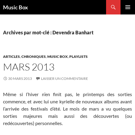
Aller
Recherche
Music Box
au
MENU
contenu
PRINCI
Archives par mot-clé : Devendra Banhart
ARTICLES
,
CHRONIQUES
,
MUSIC BOX
,
PLAYLISTS
MARS 2013
30 MARS 2013
LAISSER UN COMMENTAIRE
Même si l’hiver n’en finit pas, le printemps des sorties
commence, et avec lui une kyrielle de nouveaux albums avant
l’arrivée des festivals d’été. Le mois de mars a vu quelques
sorties majeures mais aussi des découvertes (ou
redécouvertes) personnelles.