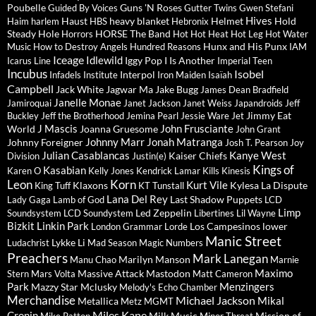
Poubelle
Guns 'N Roses
Guided By Voices
Gutter Twins
Gwen Stefani
Hives
Haust
heavy blanket
Helmet
Hold
Haim
harlem
HBS
Hebronix
Steady
Hole
HORSE The Band
Horrors
Hot Hot Heat
Hot Leg
Hot Water
Hunx and His Punx
Music
How to Destroy Angels
Hundred Reasons
IAM
Iceage
Idlewild
Iggy Pop
I Is Another
Icarus Line
Imperial Teen
Incubus
Isobel
Interpol
Infadels
Institute
Iron Maiden
Isaïah
Campbell
Jack White
Jagwar Ma
Jake Bugg
James Dean Bradfield
Janelle Monae
Jamiroquai
Janet Jackson
Janet Weiss
Japandroids
Jeff
Jimmy Eat
Buckley
Jeff the Brotherhood
Jemina Pearl
Jessie Ware
Jet
J Mascis
John Frusciante
World
Joanna Gruesome
John Grant
Johnny Marr
Jonah Matranga
Johnny Foreigner
Josh T. Pearson
Joy
Julian Casablancas
Kanye West
Kaiser Chiefs
Division
Justin(e)
Kings of
Kasabian
Karen O
Kelly Jones
Kendrick Lamar
Kills
Kinesis
Leon
Korn
Kurt Vile
Klaxons
Kylesa
La Dispute
King Tuff
KT Tunstall
Lana Del Rey
Last Shadow Puppets
Lady Gaga
Lamb of God
LCD
Limp
Led Zeppelin
Soundsystem
LCD Soundystem
Libertines
Lil Wayne
Bizkit
Linkin Park
Los Campesinos
lower
London Grammar
Lorde
Manic Street
Lykke Li
Ludachrist
Mad Season
Magic Numbers
Preachers
Mark Lanegan
Marilyn Manson
Manu Chao
Marnie
Maximo
Massive Attack
Mastodon
Stern
Mars Volta
Matt Cameron
Park
Menzingers
Mazzy Star
Mclusky
Melody's Echo Chamber
Merchandise
Michael Jackson
Mikal
Metallica
Metz
MGMT
Miles Kane
Cronin
Milk Music
Mission of