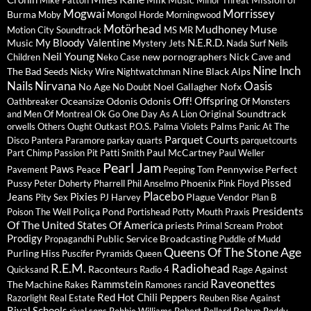
Mike Patton
Minor Threat
Mogwai
Morrissey
Burma
Moby
Mongol Horde
Morningwood
Motörhead
Mudhoney
Muse
Motion City Soundtrack
MS MR
My Bloody Valentine
N.E.R.D.
Music
Mystery Jets
Nada Surf
Neils
Neil Young
new pornographers
Nick Cave and
Children
Neko Case
Nine Inch
The Bad Seeds
Nine Black Alps
Nicky Wire
Nightwatchman
Nails
Nirvana
Oasis
No Age
Noel Gallagher
Nofx
No Doubt
Off!
Offspring
Oceansize
Odonis Odonis
Oathbreaker
Of Monsters
Original Soundtrack
and Men
Of Montreal
Ok Go
One Day As A Lion
Palms
orwells
Others
Ought
Outkast
P.O.S.
Palma Violets
Panic At The
Parquet Courts
Disco
Pantera
Paramore
parkay quarts
parquetcourts
Paul McCartney
Part Chimp
Passion Pit
Patti Smith
Paul Weller
Pearl Jam
Paws
Pennywise
Perfect
Pavement
Peace
Peeping Tom
Pissed
Pussy
Phoenix
Peter Doherty
Pharrell
Phil Anselmo
Pink Floyd
Placebo
Jeans
Pixies
Plague Vendor
Pity Sex
PJ Harvey
Plan B
Presidents
Poliça
Pond
Poison The Well
Portishead
Potty Mouth
Praxis
Of The United States Of America
priests
Primal Scream
Probot
Prodigy
Public Service Broadcasting
Propagandhi
Puddle of Mudd
Queens Of The Stone Age
Purling Hiss
Puscifer
Pyramids
Queen
R.E.M.
Radiohead
Raconteurs
Rage Against
Quicksand
Radio 4
Raveonettes
Rammstein
The Machine
Rakes
Ramones
rancid
Red Hot Chili Peppers
Razorlight
Real Estate
Reuben
Rise Against
Rival Schools
Robyn