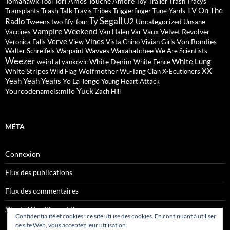
Tomahawk
Tori Amos
Touché Amoré
Tool
Toy
Trailer Trash Tracys
TV On The
Trash Talk
Transplants
Travis
Tribes
Triggerfinger
Tune-Yards
Ty Segall
Radio
U2
Tweens
Uncategorized
two fify-four
Unsane
Vampire Weekend
Vaux
Velvet Revolver
Vaccines
Van Halen
Var
Verve
Vines
Von Bondies
Veronica Falls
View
Vista Chino
Vivian Girls
Wavves
Waxahatchee
Walter Schreifels
Warpaint
We Are Scientists
Weezer
White Lung
White Denim
weird al yankovic
White Fence
XX
White Stripes
Wolfmother
Wild Flag
Wu-Tang Clan
X-Ecutioners
Yeah Yeah Yeahs
Yo La Tengo
Young Heart Attack
Yuck
Yourcodenameis:milo
Zach Hill
MÉTA
Connexion
Flux des publications
Flux des commentaires
Site de WordPress-FR
Confidentialité et cookies : ce site utilise des cookies. En continuant à utiliser
ce site Web, vous acceptez leur utilisation.