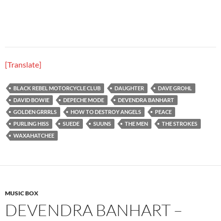
[Translate]
BLACK REBEL MOTORCYCLE CLUB
DAUGHTER
DAVE GROHL
DAVID BOWIE
DEPECHE MODE
DEVENDRA BANHART
GOLDEN GRRRLS
HOW TO DESTROY ANGELS
PEACE
PURLING HISS
SUEDE
SUUNS
THE MEN
THE STROKES
WAXAHATCHEE
MUSIC BOX
DEVENDRA BANHART –