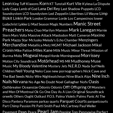
Leon
Korn
Kurt Vile
Klaxons
Kylesa
La Dispute
King Tuff
KT Tunstall
Lana Del Rey
Last Shadow Puppets
Lady Gaga
Lamb of God
LCD
Limp
Led Zeppelin
Soundsystem
LCD Soundystem
Libertines
Lil Wayne
Bizkit
Linkin Park
Los Campesinos
lower
London Grammar
Lorde
Manic Street
Lykke Li
Ludachrist
Mad Season
Magic Numbers
Preachers
Mark Lanegan
Marilyn Manson
Manu Chao
Marnie
Maximo
Massive Attack
Mastodon
Stern
Mars Volta
Matt Cameron
Park
Menzingers
Mazzy Star
Mclusky
Melody's Echo Chamber
Merchandise
Michael Jackson
Mikal
Metallica
Metz
MGMT
Miles Kane
Cronin
Milk Music
Mission of
Mike Patton
Minor Threat
Mogwai
Morrissey
Burma
Moby
Mongol Horde
Morningwood
Motörhead
Mudhoney
Muse
Motion City Soundtrack
MS MR
My Bloody Valentine
N.E.R.D.
Music
Mystery Jets
Nada Surf
Neils
Neil Young
new pornographers
Nick Cave and
Children
Neko Case
Nine Inch
The Bad Seeds
Nine Black Alps
Nicky Wire
Nightwatchman
Nails
Nirvana
Oasis
No Age
Noel Gallagher
Nofx
No Doubt
Off!
Offspring
Oceansize
Odonis Odonis
Oathbreaker
Of Monsters
Original Soundtrack
and Men
Of Montreal
Ok Go
One Day As A Lion
Palms
orwells
Others
Ought
Outkast
P.O.S.
Palma Violets
Panic At The
Parquet Courts
Disco
Pantera
Paramore
parkay quarts
parquetcourts
Paul McCartney
Part Chimp
Passion Pit
Patti Smith
Paul Weller
Pearl Jam
Paws
Pennywise
Perfect
Pavement
Peace
Peeping Tom