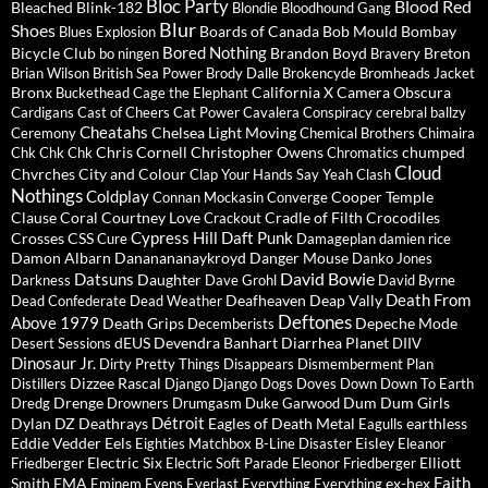
Bloc Party
Blood Red
Bleached
Blink-182
Blondie
Bloodhound Gang
Blur
Shoes
Boards of Canada
Bob Mould
Bombay
Blues Explosion
Bored Nothing
Bicycle Club
Brandon Boyd
Breton
bo ningen
Bravery
Brian Wilson
British Sea Power
Brody Dalle
Brokencyde
Bromheads Jacket
Bronx
California X
Camera Obscura
Buckethead
Cage the Elephant
Cardigans
Cast of Cheers
Cat Power
Cavalera Conspiracy
cerebral ballzy
Cheatahs
Chelsea Light Moving
Ceremony
Chemical Brothers
Chimaira
Chris Cornell
Christopher Owens
chumped
Chk Chk Chk
Chromatics
Cloud
Chvrches
City and Colour
Clap Your Hands Say Yeah
Clash
Nothings
Coldplay
Cooper Temple
Connan Mockasin
Converge
Clause
Coral
Courtney Love
Cradle of Filth
Crocodiles
Crackout
Cypress Hill
Daft Punk
Crosses
CSS
Cure
Damageplan
damien rice
Damon Albarn
Dananananaykroyd
Danger Mouse
Danko Jones
David Bowie
Datsuns
Daughter
Darkness
Dave Grohl
David Byrne
Death From
Deafheaven
Deap Vally
Dead Confederate
Dead Weather
Deftones
Above 1979
Death Grips
Depeche Mode
Decemberists
dEUS
Devendra Banhart
Diarrhea Planet
Desert Sessions
DIIV
Dinosaur Jr.
Dirty Pretty Things
Disappears
Dismemberment Plan
Dizzee Rascal
Distillers
Django Django
Dogs
Doves
Down
Down To Earth
Drenge
Dum Dum Girls
Dredg
Drowners
Drumgasm
Duke Garwood
Détroit
Dylan
DZ Deathrays
Eagles of Death Metal
earthless
Eagulls
Eddie Vedder
Eels
Eisley
Eighties Matchbox B-Line Disaster
Eleanor
Electric Six
Elliott
Friedberger
Electric Soft Parade
Eleonor Friedberger
Faith
Smith
EMA
ex-hex
Eminem
Evens
Everlast
Everything Everything