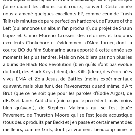
j’aime quand les albums sont courts, souvent. Cette année
nous a amené quelques excellents EP, comme ceux de Trash
Talk (six minutes de pure perfection hardcore), de Future of the
Left (qui annonce un album l’an prochain), du projet de Shaun
Lopez et Chino Moreno Crosses, des reformés et toujours
excellents Chokebore et évidemment d’Alex Turner, dont la
courte BO du film Submarine aura apporté à cette année ses
moments les plus tendres. Mais on n’oubliera pas non plus les
albums de Black Box Revolution (bien qu’ils n’ont pas évolué
du tout), des Black Keys (idem), des Kills (idem), des écorchées
vives EMA et Zola Jesus, de Battles (moins expérimentaux
qu’avant, mais plus fun), des Raveonettes quand même, d’Art
Brut (que ce ne soit que pour les paroles d’Eddie Argos), de
dEUS et Jane’s Addiction (mieux que le précédent, mais moins
bien qu’avant), de Stephen Malkmus qui se l’est jouée
Pavement, de Thurston Moore qui se l’est jouée acoustique
(tous deux produits par Beck) et j’en passe et certainement des
meilleurs, comme Girls, dont j’ai vraiment beaucoup aimé le