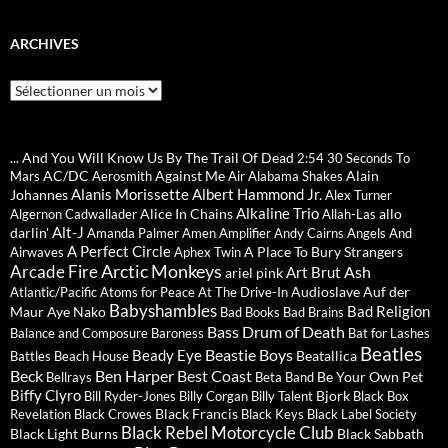
ARCHIVES
Archives
... And You Will Know Us By The Trail Of Dead
2:54
30 Seconds To
AC/DC
Against Me
Alain
Mars
Aerosmith
Air
Alabama Shakes
Alanis Morissette
Albert Hammond Jr.
Johannes
Alex Turner
Alkaline Trio
Alice In Chains
allo
Algernon Cadwallader
Allah-Las
Alt-J
darlin'
Amanda Palmer
Amen
Amplifier
Andy Cairns
Angels And
A Perfect Circle
A Place To Bury Strangers
Airwaves
Aphex Twin
Arctic Monkeys
Arcade Fire
Ash
Art Brut
ariel pink
Audioslave
Auf der
Atlantic/Pacific
Atoms for Peace
At The Drive-In
Babyshambles
Bad Religion
Maur
Aye Nako
Bad Books
Bad Brains
Bass Drum of Death
Balance and Composure
Baroness
Bat for Lashes
Beatles
Beastie Boys
Beady Eye
Beatallica
Battles
Beach House
Beck
Ben Harper
Best Coast
Be Your Own Pet
Bellrays
Beta Band
Biffy Clyro
Bjork
Bill Ryder-Jones
Billy Corgan
Billy Talent
Black Box
Black Francis
Revelation
Black Crowes
Black Keys
Black Label Society
Black Rebel Motorcycle Club
Black Light Burns
Black Sabbath