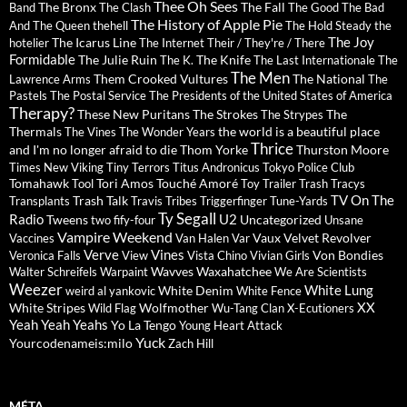
Thee Oh Sees
The Bronx
The Fall
Band
The Clash
The Good The Bad
The History of Apple Pie
And The Queen
thehell
The Hold Steady
the
The Joy
The Icarus Line
hotelier
The Internet
Their / They're / There
Formidable
The Julie Ruin
The Knife
The K.
The Last Internationale
The
The Men
Them Crooked Vultures
The National
Lawrence Arms
The
Pastels
The Postal Service
The Presidents of the United States of America
Therapy?
These New Puritans
The Strokes
The
The Strypes
Thermals
the world is a beautiful place
The Vines
The Wonder Years
Thrice
and I'm no longer afraid to die
Thom Yorke
Thurston Moore
Times New Viking
Tiny Terrors
Titus Andronicus
Tokyo Police Club
Tomahawk
Tori Amos
Touché Amoré
Tool
Toy
Trailer Trash Tracys
TV On The
Trash Talk
Transplants
Travis
Tribes
Triggerfinger
Tune-Yards
Ty Segall
Radio
U2
Tweens
Uncategorized
two fify-four
Unsane
Vampire Weekend
Vaux
Velvet Revolver
Vaccines
Van Halen
Var
Verve
Vines
Von Bondies
Veronica Falls
View
Vista Chino
Vivian Girls
Wavves
Waxahatchee
Walter Schreifels
Warpaint
We Are Scientists
Weezer
White Lung
White Denim
weird al yankovic
White Fence
XX
White Stripes
Wolfmother
Wild Flag
Wu-Tang Clan
X-Ecutioners
Yeah Yeah Yeahs
Yo La Tengo
Young Heart Attack
Yuck
Yourcodenameis:milo
Zach Hill
MÉTA