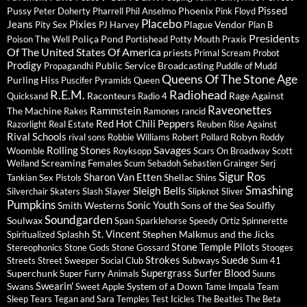
Pissed
Pussy
Phoenix
Peter Doherty
Pharrell
Phil Anselmo
Pink Floyd
Placebo
Jeans
Pixies
Plague Vendor
Pity Sex
PJ Harvey
Plan B
Presidents
Poliça
Pond
Poison The Well
Portishead
Potty Mouth
Praxis
Of The United States Of America
priests
Primal Scream
Probot
Prodigy
Public Service Broadcasting
Propagandhi
Puddle of Mudd
Queens Of The Stone Age
Purling Hiss
Puscifer
Pyramids
Queen
R.E.M.
Radiohead
Raconteurs
Rage Against
Quicksand
Radio 4
Raveonettes
Rammstein
The Machine
Rakes
Ramones
rancid
Red Hot Chili Peppers
Razorlight
Real Estate
Reuben
Rise Against
Rival Schools
Robyn
rival sons
Robbie Williams
Robert Pollard
Roddy
Savages
Rolling Stones
Woomble
Royksopp
Scars On Broadway
Scott
Screaming Females
Weiland
Scum
Sebadoh
Sebastien Grainger
Serj
Sigur Ros
Sharon Van Etten
Shellac
Tankian
Sex Pistols
Shins
Sleigh Bells
Smashing
Slayer
Silverchair
Skaters
Slash
Slipknot
Sliver
Pumpkins
Sonic Youth
Smith Westerns
Sons of the Sea
Soulfly
Soundgarden
Soulwax
Span
Sparklehorse
Speedy Ortiz
Spinnerette
St. Vincent
Splashh
Stephen Malkmus and the Jicks
Spiritualized
Stone Temple Pilots
Stereophonics
Stone Gods
Stone Gossard
Stooges
Strokes
Suede
Subways
Streets
Street Sweeper Social Club
Sum 41
Supergrass
Surfer Blood
Superchunk
Super Furry Animals
Suuns
Swearin'
Swans
System of a Down
Sweet Apple
Tame Impala
Team
Sleep
Tears
Tegan and Sara
Temples
Test Icicles
The Beatles
The Beta