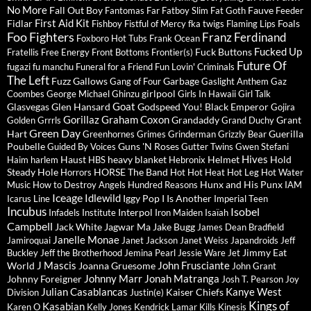
No More
Fall Out Boy
Fauve
Fantomas
Far
Fatboy Slim
Fat Goth
Feeder
First Aid Kit
Fidlar
Foals
Fishboy
Fistful of Mercy
fka twigs
Flaming Lips
Foo Fighters
Franz Ferdinand
Foxboro Hot Tubs
Frank Ocean
Fucked Up
Fuck Buttons
Fratellis
Free Energy
Front Bottoms
Frontier(s)
Future Of
fugazi
fu manchu
Funeral for a Friend
Fun Lovin' Criminals
The Left
Fuzz
Gallows
Garbage
Gang of Four
Gaslight Anthem
Gaz
girlpool
Coombes
George Michael
Ghinzu
Girls In Hawaii
Girl Talk
Goat
Glasvegas
Glen Hansard
Godspeed You! Black Emperor
Gojira
Gorillaz
Graham Coxon
Grandaddy
Grant
Golden Grrrls
Grand Duchy
Green Day
Hart
Guerilla
Greenhornes
Grimes
Grinderman
Grizzly Bear
Poubelle
Guns 'N Roses
Guided By Voices
Gutter Twins
Gwen Stefani
Hives
Haust
heavy blanket
Helmet
Hold
Haim
harlem
HBS
Hebronix
Steady
Hole
HORSE The Band
Horrors
Hot Hot Heat
Hot Leg
Hot Water
Hunx and His Punx
Music
How to Destroy Angels
Hundred Reasons
IAM
Iceage
Idlewild
Iggy Pop
I Is Another
Icarus Line
Imperial Teen
Incubus
Isobel
Interpol
Infadels
Institute
Iron Maiden
Isaïah
Campbell
Jack White
Jagwar Ma
Jake Bugg
James Dean Bradfield
Janelle Monae
Jamiroquai
Janet Jackson
Janet Weiss
Japandroids
Jeff
Jimmy Eat
Buckley
Jeff the Brotherhood
Jemina Pearl
Jessie Ware
Jet
J Mascis
John Frusciante
World
Joanna Gruesome
John Grant
Johnny Marr
Jonah Matranga
Johnny Foreigner
Josh T. Pearson
Joy
Julian Casablancas
Kanye West
Kaiser Chiefs
Division
Justin(e)
Kings of
Kasabian
Karen O
Kelly Jones
Kendrick Lamar
Kills
Kinesis