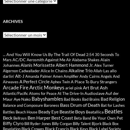
Catégories
ARCHIVES
Archives
... And You Will Know Us By The Trail Of Dead
2:54
30 Seconds To
AC/DC
Against Me
Alain
Mars
Aerosmith
Air
Alabama Shakes
Alanis Morissette
Albert Hammond Jr.
Johannes
Alex Turner
Alkaline Trio
Alice In Chains
allo
Algernon Cadwallader
Allah-Las
Alt-J
darlin'
Amanda Palmer
Amen
Amplifier
Andy Cairns
Angels And
A Perfect Circle
A Place To Bury Strangers
Airwaves
Aphex Twin
Arctic Monkeys
Arcade Fire
Ash
Art Brut
ariel pink
Audioslave
Auf der
Atlantic/Pacific
Atoms for Peace
At The Drive-In
Babyshambles
Bad Religion
Maur
Aye Nako
Bad Books
Bad Brains
Bass Drum of Death
Balance and Composure
Baroness
Bat for Lashes
Beatles
Beastie Boys
Beady Eye
Beatallica
Battles
Beach House
Beck
Ben Harper
Best Coast
Be Your Own Pet
Bellrays
Beta Band
Biffy Clyro
Bjork
Bill Ryder-Jones
Billy Corgan
Billy Talent
Black Box
Black Francis
Revelation
Black Crowes
Black Keys
Black Label Society