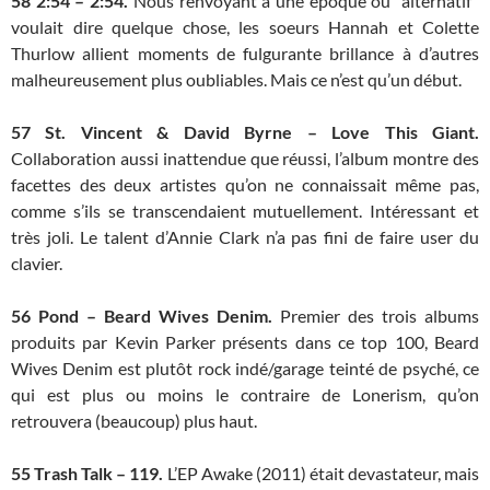
58
2:54 – 2:54.
Nous renvoyant à une époque où “alternatif”
voulait dire quelque chose, les soeurs Hannah et Colette
Thurlow allient moments de fulgurante brillance à d’autres
malheureusement plus oubliables. Mais ce n’est qu’un début.
57
St. Vincent & David Byrne – Love This Giant.
Collaboration aussi inattendue que réussi, l’album montre des
facettes des deux artistes qu’on ne connaissait même pas,
comme s’ils se transcendaient mutuellement. Intéressant et
très joli. Le talent d’Annie Clark n’a pas fini de faire user du
clavier.
56
Pond – Beard Wives Denim.
Premier des trois albums
produits par Kevin Parker présents dans ce top 100, Beard
Wives Denim est plutôt rock indé/garage teinté de psyché, ce
qui est plus ou moins le contraire de Lonerism, qu’on
retrouvera (beaucoup) plus haut.
55
Trash Talk – 119.
L’EP Awake (2011) était devastateur, mais