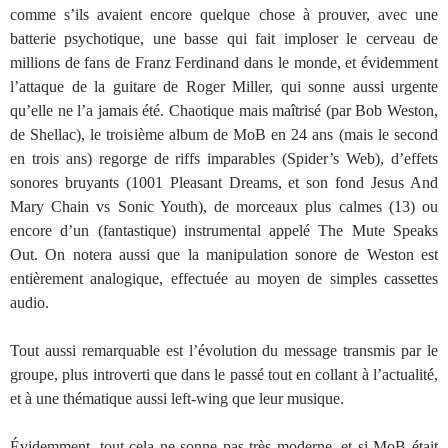
comme s’ils avaient encore quelque chose à prouver, avec une
batterie psychotique, une basse qui fait imploser le cerveau de
millions de fans de Franz Ferdinand dans le monde, et évidemment
l’attaque de la guitare de Roger Miller, qui sonne aussi urgente
qu’elle ne l’a jamais été. Chaotique mais maîtrisé (par Bob Weston,
de Shellac), le troisième album de MoB en 24 ans (mais le second
en trois ans) regorge de riffs imparables (Spider’s Web), d’effets
sonores bruyants (1001 Pleasant Dreams, et son fond Jesus And
Mary Chain vs Sonic Youth), de morceaux plus calmes (13) ou
encore d’un (fantastique) instrumental appelé The Mute Speaks
Out. On notera aussi que la manipulation sonore de Weston est
entièrement analogique, effectuée au moyen de simples cassettes
audio.
Tout aussi remarquable est l’évolution du message transmis par le
groupe, plus introverti que dans le passé tout en collant à l’actualité,
et à une thématique aussi left-wing que leur musique.
Évidemment, tout cela ne sonne pas très moderne, et si MoB était