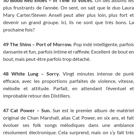
50
Blood Red Shoes – In Time To Voices.
Un des albums les
plus frustrants de l’année. On sent, on sait que le duo Laura
Mary Carter/Steven Ansell peut aller plus loin, plus fort et
devenir un grand groupe. Ici, ils ne sont que très bons. La
prochaine fois?
49
The Shins – Port of Morrow.
Pop indé intelligente, parfois
dansante et fun, parfois intime et raffinée. Excellent de bout en
bout, mais peut-être parfois trop détaché.
48
White Lung – Sorry.
Vingt minutes intense de punk
efficace, avec les proportions parfaites de violence, vitesse,
mélodie et attitude. Parfait, en attendant l’éventuel et
improbable retour des Distillers.
47
Cat Power – Sun.
Sun
est le premier album de matériel
original de Chan Marshall, alias Cat Power, en six ans, et fait
évoluer ses folk songs mélodiques dans une ambiance
résolument électronique. Cela surprend, mais on s’y fait très