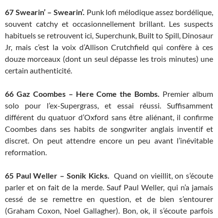
67
Swearin’ – Swearin’.
Punk lofi mélodique assez bordélique,
souvent catchy et occasionnellement brillant. Les suspects
habituels se retrouvent ici, Superchunk, Built to Spill, Dinosaur
Jr, mais c’est la voix d’Allison Crutchfield qui confère à ces
douze morceaux (dont un seul dépasse les trois minutes) une
certain authenticité.
66
Gaz Coombes – Here Come the Bombs.
Premier album
solo pour l’ex-Supergrass, et essai réussi. Suffisamment
différent du quatuor d’Oxford sans être aliénant, il confirme
Coombes dans ses habits de songwriter anglais inventif et
discret. On peut attendre encore un peu avant l’inévitable
reformation.
65
Paul Weller – Sonik Kicks.
Quand on vieillit, on s’écoute
parler et on fait de la merde. Sauf Paul Weller, qui n’a jamais
cessé de se remettre en question, et de bien s’entourer
(Graham Coxon, Noel Gallagher). Bon, ok, il s’écoute parfois