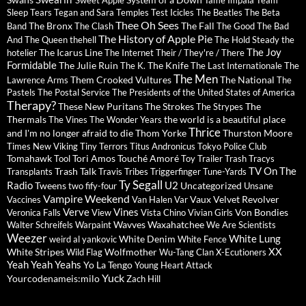
Sweet Apple
Tame Impala
Team
Sleep
Tears
Tegan and Sara
Temples
Test Icicles
The Beatles
The Beta
Thee Oh Sees
The Bronx
The Fall
Band
The Clash
The Good The Bad
The History of Apple Pie
And The Queen
thehell
The Hold Steady
the
The Joy
The Icarus Line
hotelier
The Internet
Their / They're / There
Formidable
The Julie Ruin
The Knife
The K.
The Last Internationale
The
The Men
Them Crooked Vultures
The National
Lawrence Arms
The
Pastels
The Postal Service
The Presidents of the United States of America
Therapy?
These New Puritans
The Strokes
The
The Strypes
Thermals
the world is a beautiful place
The Vines
The Wonder Years
Thrice
and I'm no longer afraid to die
Thom Yorke
Thurston Moore
Times New Viking
Tiny Terrors
Titus Andronicus
Tokyo Police Club
Tomahawk
Tori Amos
Touché Amoré
Tool
Toy
Trailer Trash Tracys
TV On The
Trash Talk
Transplants
Travis
Tribes
Triggerfinger
Tune-Yards
Ty Segall
Radio
U2
Tweens
Uncategorized
two fify-four
Unsane
Vampire Weekend
Vaux
Velvet Revolver
Vaccines
Van Halen
Var
Verve
Vines
Von Bondies
Veronica Falls
View
Vista Chino
Vivian Girls
Wavves
Waxahatchee
Walter Schreifels
Warpaint
We Are Scientists
Weezer
White Lung
White Denim
weird al yankovic
White Fence
XX
White Stripes
Wolfmother
Wild Flag
Wu-Tang Clan
X-Ecutioners
Yeah Yeah Yeahs
Yo La Tengo
Young Heart Attack
Yuck
Yourcodenameis:milo
Zach Hill