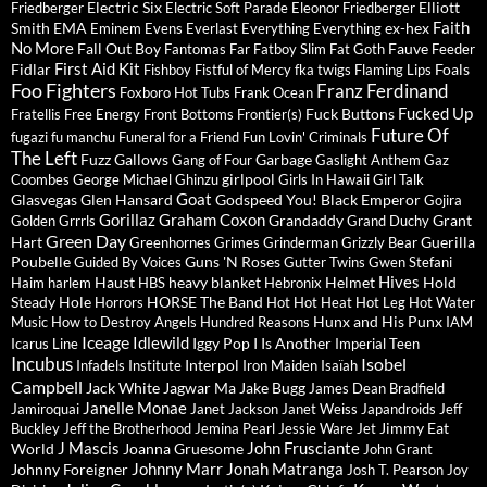
Electric Six
Elliott
Friedberger
Electric Soft Parade
Eleonor Friedberger
Faith
Smith
EMA
ex-hex
Eminem
Evens
Everlast
Everything Everything
No More
Fall Out Boy
Fauve
Fantomas
Far
Fatboy Slim
Fat Goth
Feeder
First Aid Kit
Fidlar
Foals
Fishboy
Fistful of Mercy
fka twigs
Flaming Lips
Foo Fighters
Franz Ferdinand
Foxboro Hot Tubs
Frank Ocean
Fucked Up
Fuck Buttons
Fratellis
Free Energy
Front Bottoms
Frontier(s)
Future Of
fugazi
fu manchu
Funeral for a Friend
Fun Lovin' Criminals
The Left
Fuzz
Gallows
Garbage
Gang of Four
Gaslight Anthem
Gaz
girlpool
Coombes
George Michael
Ghinzu
Girls In Hawaii
Girl Talk
Goat
Glasvegas
Glen Hansard
Godspeed You! Black Emperor
Gojira
Gorillaz
Graham Coxon
Grandaddy
Grant
Golden Grrrls
Grand Duchy
Green Day
Hart
Guerilla
Greenhornes
Grimes
Grinderman
Grizzly Bear
Poubelle
Guns 'N Roses
Guided By Voices
Gutter Twins
Gwen Stefani
Hives
Haust
heavy blanket
Helmet
Hold
Haim
harlem
HBS
Hebronix
Steady
Hole
HORSE The Band
Horrors
Hot Hot Heat
Hot Leg
Hot Water
Hunx and His Punx
Music
How to Destroy Angels
Hundred Reasons
IAM
Iceage
Idlewild
Iggy Pop
I Is Another
Icarus Line
Imperial Teen
Incubus
Isobel
Interpol
Infadels
Institute
Iron Maiden
Isaïah
Campbell
Jack White
Jagwar Ma
Jake Bugg
James Dean Bradfield
Janelle Monae
Jamiroquai
Janet Jackson
Janet Weiss
Japandroids
Jeff
Jimmy Eat
Buckley
Jeff the Brotherhood
Jemina Pearl
Jessie Ware
Jet
J Mascis
John Frusciante
World
Joanna Gruesome
John Grant
Johnny Marr
Jonah Matranga
Johnny Foreigner
Josh T. Pearson
Joy