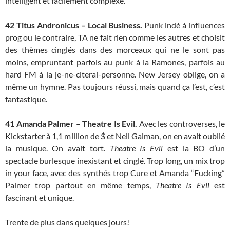
intelligent et facilement complexe.
42
Titus Andronicus – Local Business.
Punk indé à influences
prog ou le contraire, TA ne fait rien comme les autres et choisit
des thèmes cinglés dans des morceaux qui ne le sont pas
moins, empruntant parfois au punk à la Ramones, parfois au
hard FM à la je-ne-citerai-personne. New Jersey oblige, on a
même un hymne. Pas toujours réussi, mais quand ça l’est, c’est
fantastique.
41
Amanda Palmer – Theatre Is Evil.
Avec les controverses, le
Kickstarter à 1,1 million de $ et Neil Gaiman, on en avait oublié
la musique. On avait tort.
Theatre Is Evil
est la BO d’un
spectacle burlesque inexistant et cinglé. Trop long, un mix trop
in your face, avec des synthés trop Cure et Amanda “Fucking”
Palmer trop partout en même temps,
Theatre Is Evil
est
fascinant et unique.
Trente de plus dans quelques jours!