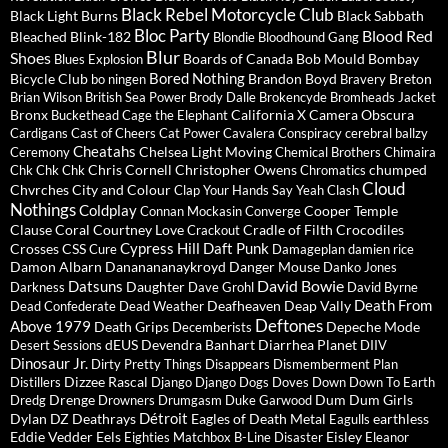
Black Rebel Motorcycle Club
Black Light Burns
Black Sabbath
Bloc Party
Blood Red
Bleached
Blink-182
Blondie
Bloodhound Gang
Blur
Shoes
Boards of Canada
Bob Mould
Bombay
Blues Explosion
Bored Nothing
Bicycle Club
Brandon Boyd
Breton
bo ningen
Bravery
Brian Wilson
British Sea Power
Brody Dalle
Brokencyde
Bromheads Jacket
Bronx
California X
Camera Obscura
Buckethead
Cage the Elephant
Cardigans
Cast of Cheers
Cat Power
Cavalera Conspiracy
cerebral ballzy
Cheatahs
Chelsea Light Moving
Ceremony
Chemical Brothers
Chimaira
Chris Cornell
Christopher Owens
chumped
Chk Chk Chk
Chromatics
Cloud
Chvrches
City and Colour
Clap Your Hands Say Yeah
Clash
Nothings
Coldplay
Cooper Temple
Connan Mockasin
Converge
Clause
Coral
Courtney Love
Cradle of Filth
Crocodiles
Crackout
Cypress Hill
Daft Punk
Crosses
CSS
Cure
Damageplan
damien rice
Damon Albarn
Dananananaykroyd
Danger Mouse
Danko Jones
David Bowie
Datsuns
Daughter
Darkness
Dave Grohl
David Byrne
Death From
Deafheaven
Deap Vally
Dead Confederate
Dead Weather
Deftones
Above 1979
Death Grips
Depeche Mode
Decemberists
dEUS
Devendra Banhart
Diarrhea Planet
Desert Sessions
DIIV
Dinosaur Jr.
Dirty Pretty Things
Disappears
Dismemberment Plan
Dizzee Rascal
Distillers
Django Django
Dogs
Doves
Down
Down To Earth
Drenge
Dum Dum Girls
Dredg
Drowners
Drumgasm
Duke Garwood
Détroit
Dylan
DZ Deathrays
Eagles of Death Metal
earthless
Eagulls
Eddie Vedder
Eels
Eisley
Eighties Matchbox B-Line Disaster
Eleanor