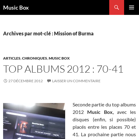
Aller
Recherche
Music Box
au
MENU
contenu
PRINCI
Archives par mot-clé : Mission of Burma
ARTICLES
,
CHRONIQUES
,
MUSIC BOX
TOP ALBUMS 2012 : 70-41
27 DÉCEMBRE 2012
LAISSER UN COMMENTAIRE
Seconde partie du top albums
2012
Music Box,
avec les
disques (enfin, si possible)
placés entre les places 70 et
41. La prochaine partie nous