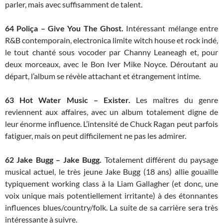
parler, mais avec suffisamment de talent.
64 Poliça – Give You The Ghost.
Intéressant mélange entre
R&B contemporain, electronica limite witch house et rock indé,
le tout chanté sous vocoder par Channy Leaneagh et, pour
deux morceaux, avec le Bon Iver Mike Noyce. Déroutant au
départ, l’album se révèle attachant et étrangement intime.
63
Hot Water Music – Exister.
Les maîtres du genre
reviennent aux affaires, avec un album totalement digne de
leur énorme influence. L’intensité de Chuck Ragan peut parfois
fatiguer, mais on peut difficilement ne pas les admirer.
62
Jake Bugg – Jake Bugg.
Totalement différent du paysage
musical actuel, le très jeune Jake Bugg (18 ans) allie gouaille
typiquement working class à la Liam Gallagher (et donc, une
voix unique mais potentiellement irritante) à des étonnantes
influences blues/country/folk. La suite de sa carrière sera très
intéressante à suivre.