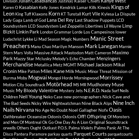
Julian Casablancas
Kanye West
Kaiser Chiefs
Division
Justin(e)
Kings of
Kasabian
Karen O
Kelly Jones
Kendrick Lamar
Kills
Kinesis
Leon
Korn
Kurt Vile
Klaxons
Kylesa
La Dispute
King Tuff
KT Tunstall
Lana Del Rey
Last Shadow Puppets
Lady Gaga
Lamb of God
LCD
Limp
Led Zeppelin
Soundsystem
LCD Soundystem
Libertines
Lil Wayne
Bizkit
Linkin Park
Los Campesinos
lower
London Grammar
Lorde
Manic Street
Lykke Li
Ludachrist
Mad Season
Magic Numbers
Preachers
Mark Lanegan
Marilyn Manson
Manu Chao
Marnie
Maximo
Massive Attack
Mastodon
Stern
Mars Volta
Matt Cameron
Park
Menzingers
Mazzy Star
Mclusky
Melody's Echo Chamber
Merchandise
Michael Jackson
Mikal
Metallica
Metz
MGMT
Miles Kane
Cronin
Milk Music
Mission of
Mike Patton
Minor Threat
Mogwai
Morrissey
Burma
Moby
Mongol Horde
Morningwood
Motörhead
Mudhoney
Muse
Motion City Soundtrack
MS MR
My Bloody Valentine
N.E.R.D.
Music
Mystery Jets
Nada Surf
Neils
Neil Young
new pornographers
Nick Cave and
Children
Neko Case
Nine Inch
The Bad Seeds
Nine Black Alps
Nicky Wire
Nightwatchman
Nails
Nirvana
Oasis
No Age
Noel Gallagher
Nofx
No Doubt
Off!
Offspring
Oceansize
Odonis Odonis
Oathbreaker
Of Monsters
Original Soundtrack
and Men
Of Montreal
Ok Go
One Day As A Lion
Palms
orwells
Others
Ought
Outkast
P.O.S.
Palma Violets
Panic At The
Parquet Courts
Disco
Pantera
Paramore
parkay quarts
parquetcourts