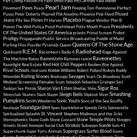
Paul McCartney
Part Chimp
Passion Pit
Patti Smith
Paul Weller
Pearl Jam
Paws
Pennywise
Perfect
Pavement
Peace
Peeping Tom
Pissed
Pussy
Phoenix
Peter Doherty
Pharrell
Phil Anselmo
Pink Floyd
Placebo
Jeans
Pixies
Plague Vendor
Pity Sex
PJ Harvey
Plan B
Presidents
Poliça
Pond
Poison The Well
Portishead
Potty Mouth
Praxis
Of The United States Of America
priests
Primal Scream
Probot
Prodigy
Public Service Broadcasting
Propagandhi
Puddle of Mudd
Queens Of The Stone Age
Purling Hiss
Puscifer
Pyramids
Queen
R.E.M.
Radiohead
Raconteurs
Rage Against
Quicksand
Radio 4
Raveonettes
Rammstein
The Machine
Rakes
Ramones
rancid
Red Hot Chili Peppers
Razorlight
Real Estate
Reuben
Rise Against
Rival Schools
Robyn
rival sons
Robbie Williams
Robert Pollard
Roddy
Savages
Rolling Stones
Woomble
Royksopp
Scars On Broadway
Scott
Screaming Females
Weiland
Scum
Sebadoh
Sebastien Grainger
Serj
Sigur Ros
Sharon Van Etten
Shellac
Tankian
Sex Pistols
Shins
Sleigh Bells
Smashing
Slayer
Silverchair
Skaters
Slash
Slipknot
Sliver
Pumpkins
Sonic Youth
Smith Westerns
Sons of the Sea
Soulfly
Soundgarden
Soulwax
Span
Sparklehorse
Speedy Ortiz
Spinnerette
St. Vincent
Splashh
Stephen Malkmus and the Jicks
Spiritualized
Stone Temple Pilots
Stereophonics
Stone Gods
Stone Gossard
Stooges
Strokes
Suede
Subways
Streets
Street Sweeper Social Club
Sum 41
Supergrass
Surfer Blood
Superchunk
Super Furry Animals
Suuns
Swearin'
Swans
System of a Down