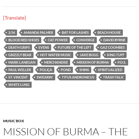
[Translate]
2:54
AMANDA PALMER
BAT FOR LASHES
BEACH HOUSE
BLOOD RED SHOES
CAT POWER
CONVERGE
DAVID BYRNE
DEATH GRIPS
EVENS
FUTURE OF THE LEFT
GAZ COOMBES
GRIZZLY BEAR
HOT WATER MUSIC
JAKE BUGG
KING TUFF
MARK LANEGAN
MERCHANDISE
MISSION OF BURMA
P.O.S.
PAUL WELLER
POLIÇA
POND
SHINS
SPIRITUALIZED
ST. VINCENT
SWEARIN'
TITUS ANDRONICUS
TRASH TALK
WHITE LUNG
MUSIC BOX
MISSION OF BURMA – THE