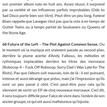
son premier album solo en huit ans. Assez réussi, il surprend
par sa variété et ses influences parfois improbables (Ode to
Sad Disco porte bien son titre). Peut-être un peu long,
Funeral
Blues
rappelle que Lanegan n’est pas que la voix à mi-temps de
Gutter Twins ou à temps partiel de Soulsavers ou Queens of
the Stone Age.
68
Future of the Left – The Plot Against Common Sense.
Ou
le moment où la musique est vraiment passée au second plan,
derrière la plume acerbe d’Andy Falkous, les mélodies et
rythmiques implacables derrière les titres des morceaux
(Robocop 4 – Fuck Off Robocop, Sorry Dad I Was Late for The
Riots). Pas que l’album soit mauvais, loin de là : il est puissant,
intense et aussi dérangé que prévu, mais j’ai l’impression qu’ils
sont un peu passé à côté. C’est peut-être pour cela qu’ils
viennent de sortir un EP de cinq nouveaux morceaux. Ceci dit,
il sera toujours difficile pour Falco de vivre dans l’ombre de son
ancien groupe, ce qui est aussi malheureux qu’injuste.