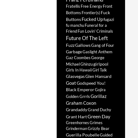
Fratellis
Free Energy
Front
Fuck
Bottoms
Frontier(s)
Fucked Up
Buttons
fugazi
fu manchu
Funeral for a
Friend
Fun Lovin' Criminals
Future Of The Left
Fuzz
Gallows
Gang of Four
Garbage
Gaslight Anthem
Gaz Coombes
George
girlpool
Michael
Ghinzu
Girls In Hawaii
Girl Talk
Glasvegas
Glen Hansard
Goat
Godspeed You!
Black Emperor
Gojira
Gorillaz
Golden Grrrls
Graham Coxon
Grandaddy
Grand Duchy
Green Day
Grant Hart
Greenhornes
Grimes
Grinderman
Grizzly Bear
Guerilla Poubelle
Guided