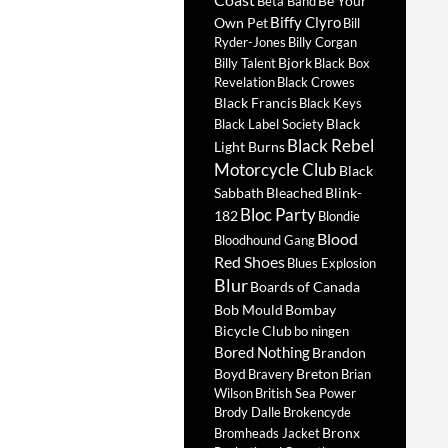
Be Your
Beta Band
Biffy Clyro
Own Pet
Bill
Ryder-Jones
Billy Corgan
Bjork
Billy Talent
Black Box
Revelation
Black Crowes
Black Francis
Black Keys
Black
Black Label Society
Black Rebel
Light Burns
Motorcycle Club
Black
Sabbath
Bleached
Blink-
Bloc Party
182
Blondie
Blood
Bloodhound Gang
Red Shoes
Blues Explosion
Blur
Boards of Canada
Bob Mould
Bombay
Bicycle Club
bo ningen
Bored Nothing
Brandon
Boyd
Breton
Bravery
Brian
Wilson
British Sea Power
Brody Dalle
Brokencyde
Bronx
Bromheads Jacket