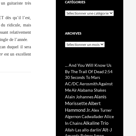
CATÉGORIES
n guitariste très
Catégories
T dès qu’il l’est,
 du ridicule, mais
issant relativement
ARCHIVES
single de l’année.
Archives
can duquel il sera
der
est un excellent
... And You Will Know Us
By The Trail Of Dead
2:54
30 Seconds To Mars
AC/DC
Against
Aerosmith
Me
Air
Alabama Shakes
Alanis
Alain Johannes
Morissette
Albert
Hammond Jr.
Alex Turner
Alice
Algernon Cadwallader
Alkaline Trio
In Chains
Alt-J
allo darlin'
Allah-Las
Amanda Palmer
Amen