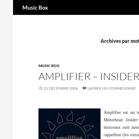
Recherche
Music Box
Aller
au
contenu
Archives par mot
MUSIC BOX
AMPLIFIER – INSIDE
21 DÉCEMBRE 2006
LAISSER UN COMMENTAIRE
Amplifier est un t
Mötorhead.
Inside
morceaux sont aussi
rappellent (les ext