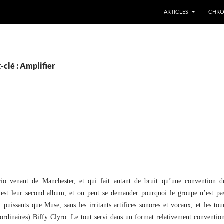
ARTICLES
CHRO
-clé : Amplifier
R
rio venant de Manchester, et qui fait autant de bruit qu’une convention 
r
est leur second album, et on peut se demander pourquoi le groupe n’est pa
 puissants que Muse, sans les irritants artifices sonores et vocaux, et les to
raordinaires) Biffy Clyro. Le tout servi dans un format relativement conventi