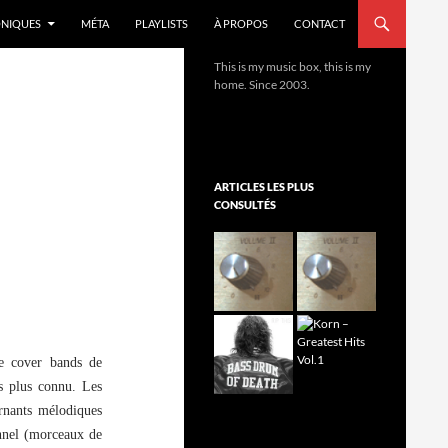
NIQUES
MÉTA
PLAYLISTS
À PROPOS
CONTACT
This is my music box, this is my
home. Since 2003.
ARTICLES LES PLUS
CONSULTÉS
de cover bands de
s plus connu. Les
urnants mélodiques
onnel (morceaux de