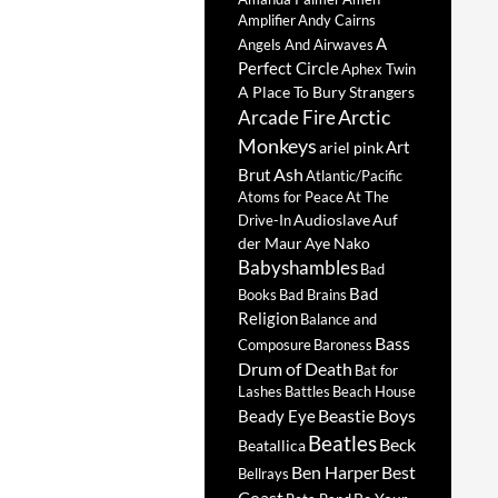
Amplifier
Andy Cairns
A
Angels And Airwaves
Perfect Circle
Aphex Twin
A Place To Bury Strangers
Arctic
Arcade Fire
Monkeys
Art
ariel pink
Ash
Brut
Atlantic/Pacific
Atoms for Peace
At The
Audioslave
Auf
Drive-In
der Maur
Aye Nako
Babyshambles
Bad
Bad
Books
Bad Brains
Religion
Balance and
Bass
Composure
Baroness
Drum of Death
Bat for
Lashes
Battles
Beach House
Beastie Boys
Beady Eye
Beatles
Beck
Beatallica
Ben Harper
Best
Bellrays
Coast