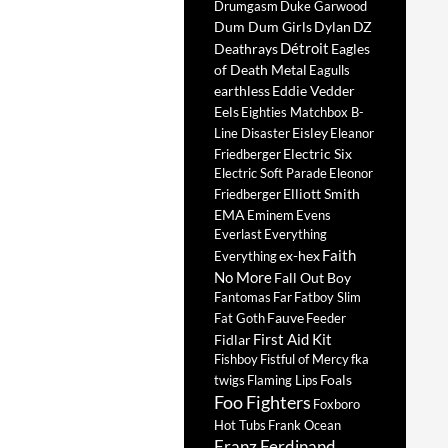
Drumgasm
Duke Garwood
Dum Dum Girls
Dylan
DZ
Détroit
Deathrays
Eagles
of Death Metal
Eagulls
earthless
Eddie Vedder
Eels
Eighties Matchbox B-
Eisley
Line Disaster
Eleanor
Electric Six
Friedberger
Electric Soft Parade
Eleonor
Elliott Smith
Friedberger
EMA
Eminem
Evens
Everlast
Everything
Faith
ex-hex
Everything
No More
Fall Out Boy
Fantomas
Far
Fatboy Slim
Fauve
Fat Goth
Feeder
First Aid Kit
Fidlar
Fishboy
Fistful of Mercy
fka
Foals
twigs
Flaming Lips
Foo Fighters
Foxboro
Hot Tubs
Frank Ocean
Franz Ferdinand