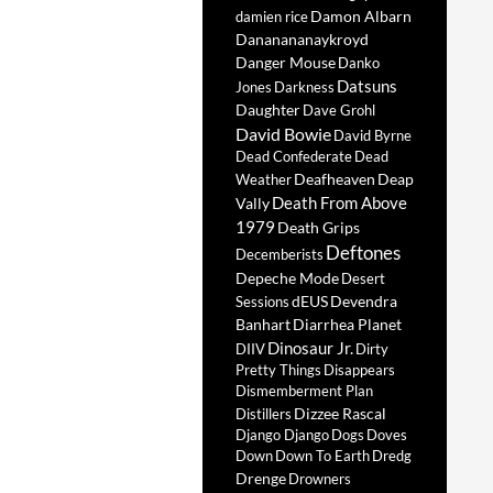
Damon Albarn
damien rice
Dananananaykroyd
Danger Mouse
Danko
Datsuns
Jones
Darkness
Daughter
Dave Grohl
David Bowie
David Byrne
Dead Confederate
Dead
Deafheaven
Deap
Weather
Death From Above
Vally
1979
Death Grips
Deftones
Decemberists
Depeche Mode
Desert
dEUS
Devendra
Sessions
Banhart
Diarrhea Planet
Dinosaur Jr.
DIIV
Dirty
Pretty Things
Disappears
Dismemberment Plan
Dizzee Rascal
Distillers
Django Django
Dogs
Doves
Down
Down To Earth
Dredg
Drenge
Drowners