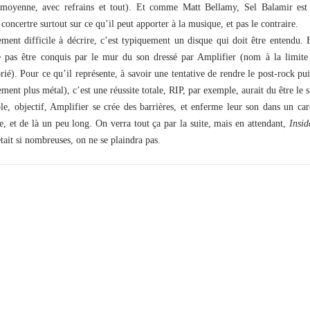
moyenne, avec refrains et tout). Et comme Matt Bellamy, Sel Balamir est u
 concertre surtout sur ce qu’il peut apporter à la musique, et pas le contraire.
ement difficile à décrire, c’est typiquement un disque qui doit être entendu. E
ne pas être conquis par le mur du son dressé par Amplifier (nom à la limite
ié). Pour ce qu’il représente, à savoir une tentative de rendre le post-rock pu
ement plus métal), c’est une réussite totale, RIP, par exemple, aurait du être le 
le, objectif, Amplifier se crée des barrières, et enferme leur son dans un car
e, et de là un peu long. On verra tout ça par la suite, mais en attendant,
Insi
était si nombreuses, on ne se plaindra pas.