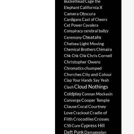
Buckethead
Cage the
California X
Elephant
Camera Obscura
Cardigans
Cast of Cheers
Cat Power
Cavalera
Conspiracy
cerebral ballzy
Cheatahs
Ceremony
Chelsea Light Moving
Chemical Brothers
Chimaira
Chris Cornell
Chk Chk Chk
Christopher Owens
chumped
Chromatics
Chvrches
City and Colour
Clap Your Hands Say Yeah
Cloud Nothings
Clash
Coldplay
Connan Mockasin
Cooper Temple
Converge
Clause
Coral
Courtney
Love
Cradle of
Crackout
Filth
Crocodiles
Crosses
Cypress Hill
CSS
Cure
Daft Punk
Damageplan