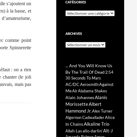
CATÉGORIES
le s’ajoutent un
) à la basse, et
Catégories
s d’amateurisme,
ARCHIVES
vec comme point
Archives
porte Spinnerette
... And You Will Know Us
éfaut : on a rien
By The Trail Of Dead
2:54
chanter (le joli
30 Seconds To Mars
auvais, mais pas
AC/DC
Against
Aerosmith
Me
Air
Alabama Shakes
Alanis
Alain Johannes
Morissette
Albert
Hammond Jr.
Alex Turner
Alice
Algernon Cadwallader
Alkaline Trio
In Chains
Alt-J
allo darlin'
Allah-Las
Amanda Palmer
Amen