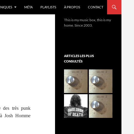
NIQUES
MÉTA
PLAYLISTS
À PROPOS
CONTACT
This is my music box, this is my
home. Since 2003.
ARTICLES LES PLUS
CONSULTÉS
e des très punk
ée à Josh Homme