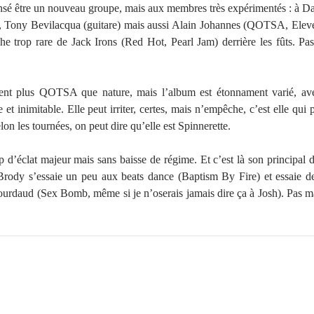
ensé être un nouveau groupe, mais aux membres très expérimentés : à Dal
rs, Tony Bevilacqua (guitare) mais aussi Alain Johannes (QOTSA, Eleven
nche trop rare de Jack Irons (Red Hot, Pearl Jam) derrière les fûts. Pa
ment plus QOTSA que nature, mais l’album est étonnament varié, a
inimitable. Elle peut irriter, certes, mais n’empêche, c’est elle qui 
lon les tournées, on peut dire qu’elle est Spinnerette.
 d’éclat majeur mais sans baisse de régime. Et c’est là son principal d
 Brody s’essaie un peu aux beats dance (Baptism By Fire) et essaie de 
ourdaud (Sex Bomb, même si je n’oserais jamais dire ça à Josh). Pas m