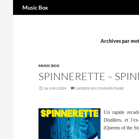
Recherche
Music Box
Aller
au
contenu
Archives par mot
MUSIC BOX
SPINNERETTE – SPI
26 JUIN 2009
LAISSER UN COMMENTAIRE
Un rapide recadr
Distillers, et 
(Queens of the Sto