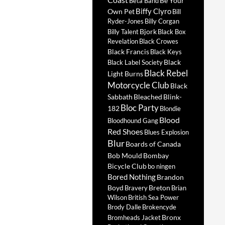
Be Your
Beta Band
Biffy Clyro
Own Pet
Bill
Ryder-Jones
Billy Corgan
Bjork
Billy Talent
Black Box
Revelation
Black Crowes
Black Francis
Black Keys
Black
Black Label Society
Black Rebel
Light Burns
Motorcycle Club
Black
Sabbath
Bleached
Blink-
Bloc Party
182
Blondie
Blood
Bloodhound Gang
Red Shoes
Blues Explosion
Blur
Boards of Canada
Bob Mould
Bombay
Bicycle Club
bo ningen
Bored Nothing
Brandon
Boyd
Breton
Bravery
Brian
Wilson
British Sea Power
Brody Dalle
Brokencyde
Bronx
Bromheads Jacket