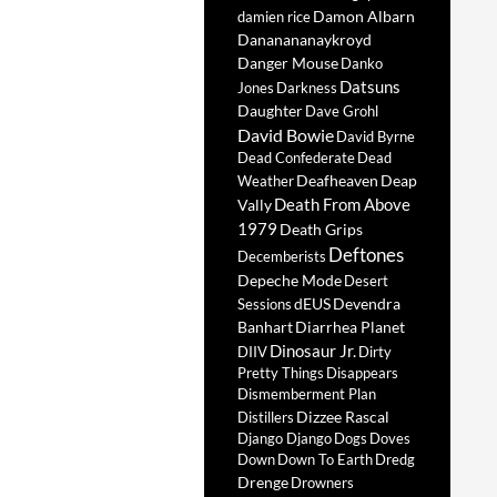
Damon Albarn
damien rice
Dananananaykroyd
Danger Mouse
Danko
Datsuns
Jones
Darkness
Daughter
Dave Grohl
David Bowie
David Byrne
Dead Confederate
Dead
Deafheaven
Deap
Weather
Death From Above
Vally
1979
Death Grips
Deftones
Decemberists
Depeche Mode
Desert
dEUS
Devendra
Sessions
Banhart
Diarrhea Planet
Dinosaur Jr.
DIIV
Dirty
Pretty Things
Disappears
Dismemberment Plan
Dizzee Rascal
Distillers
Django Django
Dogs
Doves
Down
Down To Earth
Dredg
Drenge
Drowners