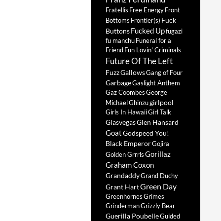
Fratellis
Free Energy
Front
Fuck
Bottoms
Frontier(s)
Fucked Up
Buttons
fugazi
fu manchu
Funeral for a
Friend
Fun Lovin' Criminals
Future Of The Left
Fuzz
Gallows
Gang of Four
Garbage
Gaslight Anthem
Gaz Coombes
George
girlpool
Michael
Ghinzu
Girls In Hawaii
Girl Talk
Glasvegas
Glen Hansard
Goat
Godspeed You!
Black Emperor
Gojira
Gorillaz
Golden Grrrls
Graham Coxon
Grandaddy
Grand Duchy
Green Day
Grant Hart
Greenhornes
Grimes
Grinderman
Grizzly Bear
Guerilla Poubelle
Guided