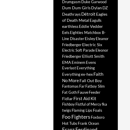
Drumgasm
Duke Garwood
Dum Dum Girls
Dylan
DZ
Détroit
Deathrays
Eagles
of Death Metal
Eagulls
earthless
Eddie Vedder
Eels
Eighties Matchbox B-
Eisley
Line Disaster
Eleanor
Electric Six
Friedberger
Electric Soft Parade
Eleonor
Elliott Smith
Friedberger
EMA
Eminem
Evens
Everlast
Everything
Faith
ex-hex
Everything
No More
Fall Out Boy
Fantomas
Far
Fatboy Slim
Fauve
Fat Goth
Feeder
First Aid Kit
Fidlar
Fishboy
Fistful of Mercy
fka
Foals
twigs
Flaming Lips
Foo Fighters
Foxboro
Hot Tubs
Frank Ocean
Franz Ferdinand