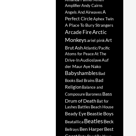
Amplifier
Andy Cairns
A
Angels And Airwaves
Perfect Circle
Aphex Twin
A Place To Bury Strangers
Arctic
Arcade Fire
Monkeys
Art
ariel pink
Ash
Brut
Atlantic/Pacific
Atoms for Peace
At The
Audioslave
Auf
Drive-In
der Maur
Aye Nako
Babyshambles
Bad
Bad
Books
Bad Brains
Religion
Balance and
Bass
Composure
Baroness
Drum of Death
Bat for
Lashes
Battles
Beach House
Beastie Boys
Beady Eye
Beatles
Beck
Beatallica
Ben Harper
Best
Bellrays
Coast