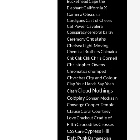
Buckethead
Cage the
California X
Elephant
Camera Obscura
Cardigans
Cast of Cheers
Cat Power
Cavalera
Conspiracy
cerebral ballzy
Cheatahs
Ceremony
Chelsea Light Moving
Chemical Brothers
Chimaira
Chris Cornell
Chk Chk Chk
Christopher Owens
chumped
Chromatics
Chvrches
City and Colour
Clap Your Hands Say Yeah
Cloud Nothings
Clash
Coldplay
Connan Mockasin
Cooper Temple
Converge
Clause
Coral
Courtney
Love
Cradle of
Crackout
Filth
Crocodiles
Crosses
Cypress Hill
CSS
Cure
Daft Punk
Damageplan