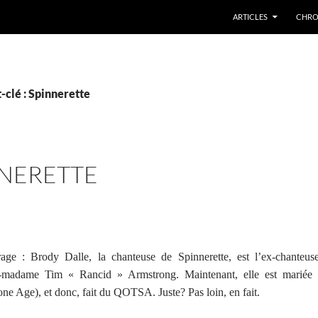
ARTICLES
CHRO
-clé : Spinnerette
NNERETTE
age : Brody Dalle, la chanteuse de Spinnerette, est l’ex-chanteus
l’ex-madame Tim « Rancid » Armstrong. Maintenant, elle est mari
ne Age), et donc, fait du QOTSA. Juste? Pas loin, en fait.