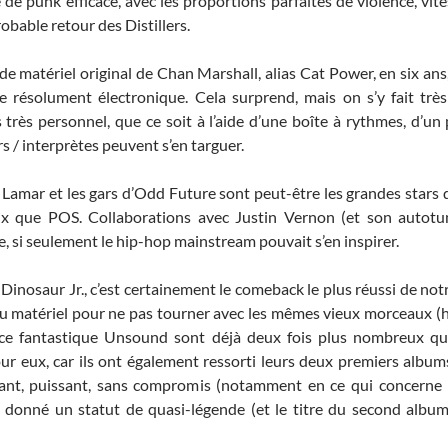
de punk efficace, avec les proportions parfaites de violence, vite
robable retour des Distillers.
de matériel original de Chan Marshall, alias Cat Power, en six ans,
résolument électronique. Cela surprend, mais on s’y fait très
 très personnel, que ce soit à l’aide d’une boîte à rythmes, d’un
s / interprètes peuvent s’en targuer.
Lamar et les gars d’Odd Future sont peut-être les grandes stars d
ux que POS. Collaborations avec Justin Vernon (et son autotun
, si seulement le hip-hop mainstream pouvait s’en inspirer.
 Dinosaur Jr., c’est certainement le comeback le plus réussi de no
 matériel pour ne pas tourner avec les mêmes vieux morceaux (hi,
 ce fantastique Unsound sont déjà deux fois plus nombreux qu
r eux, car ils ont également ressorti leurs deux premiers albums 
ant, puissant, sans compromis (notamment en ce qui concerne l
a donné un statut de quasi-légende (et le titre du second albu