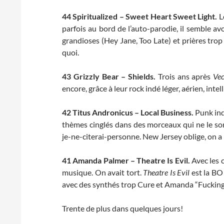
44 Spiritualized – Sweet Heart Sweet Light.
L
parfois au bord de l’auto-parodie, il semble av
grandioses (Hey Jane, Too Late) et prières trop
quoi.
43
Grizzly Bear – Shields.
Trois ans après
Vec
encore, grâce à leur rock indé léger, aérien, inte
42
Titus Andronicus – Local Business.
Punk ind
thèmes cinglés dans des morceaux qui ne le so
je-ne-citerai-personne. New Jersey oblige, on a 
41
Amanda Palmer – Theatre Is Evil.
Avec les 
musique. On avait tort.
Theatre Is Evil
est la BO 
avec des synthés trop Cure et Amanda “Fuckin
Trente de plus dans quelques jours!