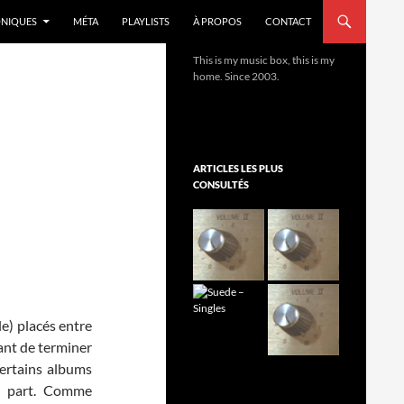
NIQUES
MÉTA
PLAYLISTS
À PROPOS
CONTACT
This is my music box, this is my
home. Since 2003.
ARTICLES LES PLUS
CONSULTÉS
le) placés entre
ant de terminer
certains albums
ue part. Comme