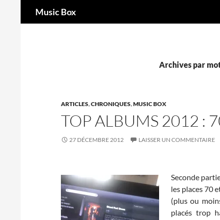
Recherche
Music Box
Aller
au
contenu
Archives par mot-
ARTICLES
,
CHRONIQUES
,
MUSIC BOX
TOP ALBUMS 2012 : 7
27 DÉCEMBRE 2012
LAISSER UN COMMENTAIRE
Seconde parti
les places 70 
(plus ou moins
placés trop h