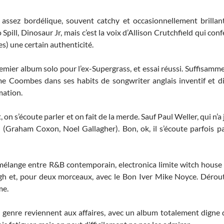
assez bordélique, souvent catchy et occasionnellement brillan
 Spill, Dinosaur Jr, mais c’est la voix d’Allison Crutchfield qui con
s) une certain authenticité.
emier album solo pour l’ex-Supergrass, et essai réussi. Suffisamme
rme Coombes dans ses habits de songwriter anglais inventif et d
mation.
, on s’écoute parler et on fait de la merde. Sauf Paul Weller, qui n’a
 (Graham Coxon, Noel Gallagher). Bon, ok, il s’écoute parfois pa
mélange entre R&B contemporain, electronica limite witch house e
h et, pour deux morceaux, avec le Bon Iver Mike Noyce. Dérout
me.
 genre reviennent aux affaires, avec un album totalement digne