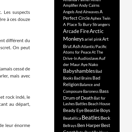
Amplifier
Andy Cairns
A
t. Les suspects
Angels And Airwaves
Perfect Circle
Aphex Twin
fère à ces douze
A Place To Bury Strangers
Arctic
Arcade Fire
Monkeys
Art
ariel pink
nt différent du
Ash
Brut
Atlantic/Pacific
iscret. On peut
Atoms for Peace
At The
Audioslave
Auf
Drive-In
der Maur
Aye Nako
 jamais cessé de
Babyshambles
Bad
rler, mais avec
Bad
Books
Bad Brains
Religion
Balance and
Bass
Composure
Baroness
t rock indé, le
Drum of Death
Bat for
ant au départ,
Lashes
Battles
Beach House
Beastie Boys
Beady Eye
Beatles
Beck
Beatallica
 de leur énorme
Ben Harper
Best
Bellrays
Coast