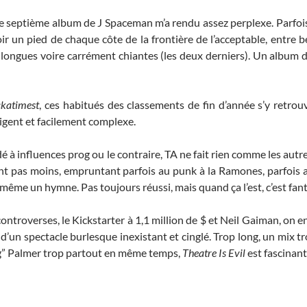
e septième album de J Spaceman m’a rendu assez perplexe. Parfoi
oir un pied de chaque côte de la frontière de l’acceptable, entre
 longues voire carrément chiantes (les deux derniers). Un album de
katimest
, ces habitués des classements de fin d’année s’y retro
lligent et facilement complexe.
é à influences prog ou le contraire, TA ne fait rien comme les autre
nt pas moins, empruntant parfois au punk à la Ramones, parfois 
même un hymne. Pas toujours réussi, mais quand ça l’est, c’est fan
controverses, le Kickstarter à 1,1 million de $ et Neil Gaiman, on en
d’un spectacle burlesque inexistant et cinglé. Trop long, un mix tr
g” Palmer trop partout en même temps,
Theatre Is Evil
est fascinant