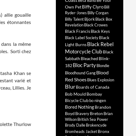
Be Your
Beta Band
Biffy Clyro
Own Pet
Bill
Ryder-Jones
Billy Corgan
 allie gouaille
Bjork
Billy Talent
Black Box
 des étonnantes
Revelation
Black Crowes
Black Francis
Black Keys
Black
Black Label Society
er dans la même
Black Rebel
Light Burns
ples. Sorti chez
Motorcycle Club
Black
Sabbath
Bleached
Blink-
Bloc Party
182
Blondie
Blood
atasha Khan se
Bloodhound Gang
Red Shoes
estant varié et
Blues Explosion
Blur
Boards of Canada
au, Lillies. Je
Bob Mould
Bombay
Bicycle Club
bo ningen
Bored Nothing
Brandon
Boyd
Breton
Bravery
Brian
Wilson
British Sea Power
Colette Thurlow
Brody Dalle
Brokencyde
Bronx
Bromheads Jacket