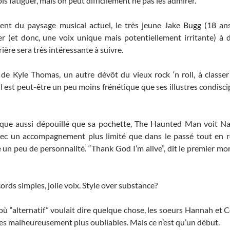
s fatiguer, mais on peut difficilement ne pas les admirer.
ent du paysage musical actuel, le très jeune Jake Bugg (18 ans)
r (et donc, une voix unique mais potentiellement irritante) à
rière sera très intéressante à suivre.
as de Kyle Thomas, un autre dévôt du vieux rock ‘n roll, à class
l est peut-être un peu moins frénétique que ses illustres condisci
que aussi dépouillé que sa pochette, The Haunted Man voit N
avec un accompagnement plus limité que dans le passé tout en r
n peu de personnalité. “Thank God I’m alive”, dit le premier morce
rds simples, jolie voix. Style over substance?
 “alternatif” voulait dire quelque chose, les soeurs Hannah et 
res malheureusement plus oubliables. Mais ce n’est qu’un début.