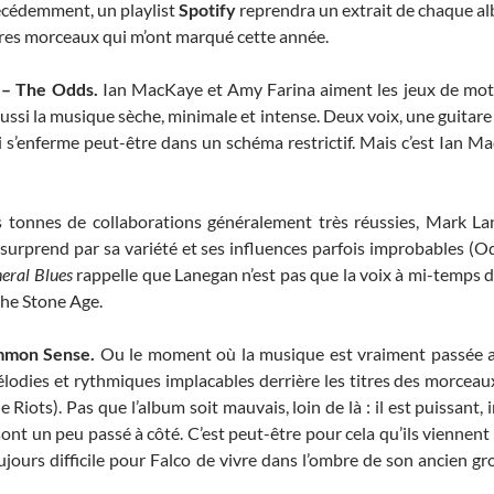
cédemment, un playlist
Spotify
reprendra un extrait de chaque a
tres morceaux qui m’ont marqué cette année.
 – The Odds.
Ian MacKaye et Amy Farina aiment les jeux de mot
ussi la musique sèche, minimale et intense. Deux voix, une guitare
i s’enferme peut-être dans un schéma restrictif. Mais c’est Ian Mac
 tonnes de collaborations généralement très réussies, Mark La
l surprend par sa variété et ses influences parfois improbables (O
eral Blues
rappelle que Lanegan n’est pas que la voix à mi-temps 
the Stone Age.
ommon Sense.
Ou le moment où la musique est vraiment passée a
élodies et rythmiques implacables derrière les titres des morcea
iots). Pas que l’album soit mauvais, loin de là : il est puissant, 
 sont un peu passé à côté. C’est peut-être pour cela qu’ils viennent
ujours difficile pour Falco de vivre dans l’ombre de son ancien gr