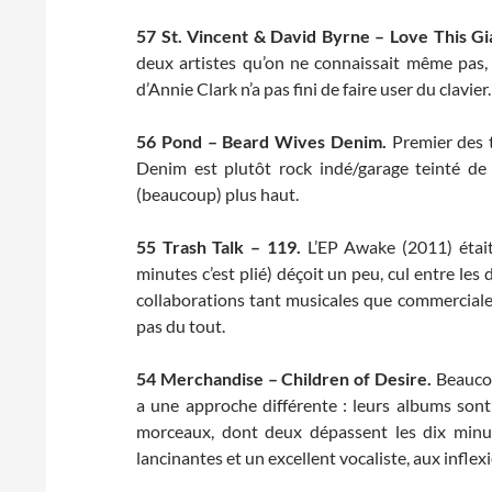
57
St. Vincent & David Byrne – Love This Gi
deux artistes qu’on ne connaissait même pas, 
d’Annie Clark n’a pas fini de faire user du clavier.
56
Pond – Beard Wives Denim.
Premier des 
Denim est plutôt rock indé/garage teinté de 
(beaucoup) plus haut.
55
Trash Talk – 119.
L’EP Awake (2011) était
minutes c’est plié) déçoit un peu, cul entre les 
collaborations tant musicales que commercial
pas du tout.
54 Merchandise – Children of Desire.
Beaucou
a une approche différente : leurs albums sont
morceaux, dont deux dépassent les dix minut
lancinantes et un excellent vocaliste, aux infle