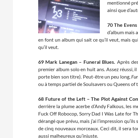
mentionné pré
ainsi que d’au
70 The Evens
d’album mais a
en font un album qui sait ce qu’il veut, mais qu
qu’il veut.
69
Mark Lanegan – Funeral Blues.
Après des
premier album solo en huit ans. Assez réussi, i
porte bien son titre). Peut-être un peu long,
Fun
ou à temps partiel de Soulsavers ou Queens of 
68
Future of the Left – The Plot Against C
derrière la plume acerbe d’Andy Falkous, les m
Fuck Off Robocop, Sorry Dad I Was Late for The R
dérangé que prévu, mais j’ai l’impression qu’ils
de cinq nouveaux morceaux. Ceci dit, il sera to
aussi malheureux qu’injuste.