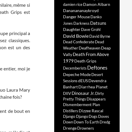
Damon Albarn
ilaire, même si
damien rice
Dananananaykroyd
eath Grips est
Danger Mouse
Danko
Datsuns
Jones
Darkness
Daughter
Dave Grohl
pe principal a
David Bowie
David Byrne
ez classiques.
Dead Confederate
Dead
oxon est un des
Deafheaven
Deap
Weather
Death From Above
Vally
1979
Death Grips
Deftones
 entier, moi je
Decemberists
Depeche Mode
Desert
dEUS
Devendra
Sessions
Banhart
Diarrhea Planet
 duo Laura Mary
Dinosaur Jr.
DIIV
Dirty
chaine fois?
Pretty Things
Disappears
Dismemberment Plan
llent de bout en
Dizzee Rascal
Distillers
Django Django
Dogs
Doves
Down
Down To Earth
Dredg
Drenge
Drowners