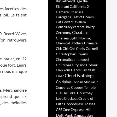
Buckethead
Cage the
California X
Elephant
es facettes des
Camera Obscura
joli. Le talent
Cardigans
Cast of Cheers
Cat Power
Cavalera
Conspiracy
cerebral ballzy
Cheatahs
Ceremony
0, Beard Wives
Chelsea Light Moving
’on retrouvera
Chemical Brothers
Chimaira
Chris Cornell
Chk Chk Chk
Christopher Owens
e parler, en 22
chumped
Chromatics
joue fort. Leurs
Chvrches
City and Colour
Clap Your Hands Say Yeah
 ne nous manque
Cloud Nothings
Clash
Coldplay
Connan Mockasin
Cooper Temple
Converge
e. Merchandise
Clause
Coral
Courtney
prend que six
Love
Cradle of
Crackout
, des mélodies
Filth
Crocodiles
Crosses
Cypress Hill
CSS
Cure
Daft Punk
Damageplan