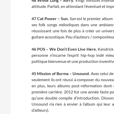
48
White Lung – Sorry.
Vingt minutes intense 
attitude. Parfait, en attendant l’éventuel et imp
47
Cat Power – Sun.
Sun
est le premier album 
ses folk songs mélodiques dans une ambiance 
réussissant une fois de plus à créer un univers
guitare acoustique. Peu d’auteurs / compositeur
46
POS – We Don’t Even Live Here.
Kendrick 
personne n’incarne l’esprit hip-hop indé mie
politique bienvenue et une production inventive
45
Mission of Burma – Unsound.
Avec celui de
seulement ils ont réussi à composer du nouveau
en plus, leurs albums post-reformation dont
première carrière. 2012 fut une année faste pou
qu’une double compile d’introduction. Disson
Unsound n’a rien à envier à l’album qui leur 
d’ailleurs).