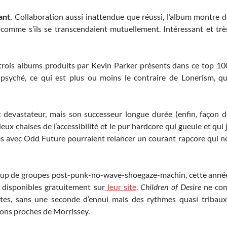
ant.
Collaboration aussi inattendue que réussi, l’album montre d
comme s’ils se transcendaient mutuellement. Intéressant et très 
trois albums produits par Kevin Parker présents dans ce top 10
psyché, ce qui est plus ou moins le contraire de Lonerism, qu
 devastateur, mais son successeur longue durée (enfin, façon d
deux chaises de l’accessibilité et le pur hardcore qui gueule et qui 
es avec Odd Future pourraient relancer un courant rapcore qui
p de groupes post-punk-no-wave-shoegaze-machin, cette anné
 disponibles gratuitement sur
leur site
.
Children of Desire
ne com
es, sans une seconde d’ennui mais des rythmes quasi tribaux
xions proches de Morrissey.