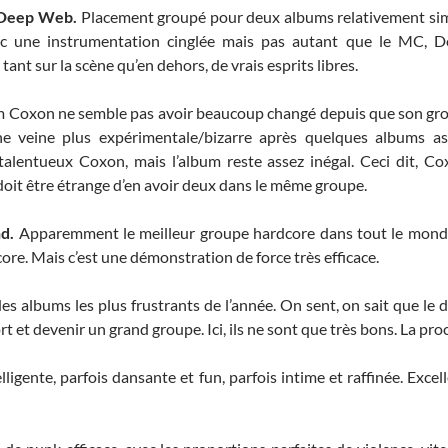
 Deep Web.
Placement groupé pour deux albums relativement sim
ec une instrumentation cinglée mais pas autant que le MC, D
ant sur la scène qu’en dehors, de vrais esprits libres.
Coxon ne semble pas avoir beaucoup changé depuis que son grou
e veine plus expérimentale/bizarre après quelques albums ass
alentueux Coxon, mais l’album reste assez inégal. Ceci dit, C
 doit être étrange d’en avoir deux dans le même groupe.
nd.
Apparemment le meilleur groupe hardcore dans tout le monde
core. Mais c’est une démonstration de force très efficace.
es albums les plus frustrants de l’année. On sent, on sait que le
rt et devenir un grand groupe. Ici, ils ne sont que très bons. La pro
lligente, parfois dansante et fun, parfois intime et raffinée. Exce