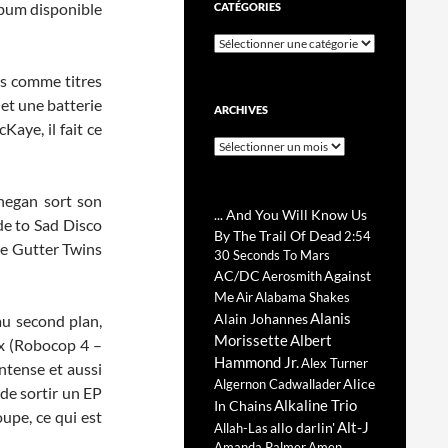
lbum disponible
CATÉGORIES
Catégories
s comme titres
 et une batterie
ARCHIVES
Kaye, il fait ce
Archives
negan sort son
... And You Will Know Us
de to Sad Disco
By The Trail Of Dead
2:54
de Gutter Twins
30 Seconds To Mars
AC/DC
Against
Aerosmith
Me
Air
Alabama Shakes
Alanis
Alain Johannes
u second plan,
Morissette
Albert
ux (Robocop 4 –
Hammond Jr.
Alex Turner
intense et aussi
Alice
Algernon Cadwallader
 de sortir un EP
Alkaline Trio
In Chains
oupe, ce qui est
Alt-J
allo darlin'
Allah-Las
Amanda Palmer
Amen