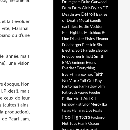
sse, mélodie et
Drumgasm
Duke Garwood
Dum Dum Girls
Dylan
DZ
Détroit
Deathrays
Eagles
of Death Metal
Eagulls
 et fait évoluer
earthless
Eddie Vedder
 vite, Marshall
Eels
Eighties Matchbox B-
 piano ou d’une
Eisley
Line Disaster
Eleanor
Electric Six
Friedberger
Electric Soft Parade
Eleonor
e l’année, mais
Elliott Smith
Friedberger
EMA
e), une vision
Eminem
Evens
Everlast
Everything
Faith
ex-hex
Everything
No More
Fall Out Boy
tre époque. Non
Fantomas
Far
Fatboy Slim
 Pixies!), mais
Fauve
Fat Goth
Feeder
e ceux de leur
First Aid Kit
Fidlar
(cultes!) ainsi
Fishboy
Fistful of Mercy
fka
Foals
twigs
Flaming Lips
a production),
Foo Fighters
Foxboro
m de Pearl Jam,
Hot Tubs
Frank Ocean
Franz Ferdinand