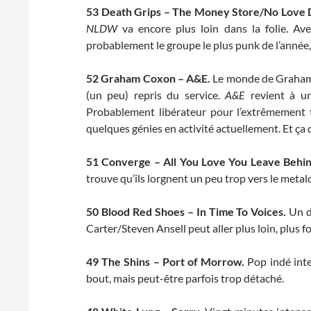
53
Death Grips – The Money Store/No Love
NLDW
va encore plus loin dans la folie. Av
probablement le groupe le plus punk de l’année, t
52
Graham Coxon – A&E.
Le monde de Graham 
(un peu) repris du service.
A&E
revient à un
Probablement libérateur pour l’extrêmement t
quelques génies en activité actuellement. Et ça
51
Converge – All You Love You Leave Behi
trouve qu’ils lorgnent un peu trop vers le metal
50
Blood Red Shoes – In Time To Voices.
Un d
Carter/Steven Ansell peut aller plus loin, plus fo
49
The Shins – Port of Morrow.
Pop indé inte
bout, mais peut-être parfois trop détaché.