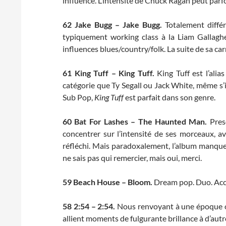
influence. L’intensité de Chuck Ragan peut parfoi
62
Jake Bugg – Jake Bugg.
Totalement différ
typiquement working class à la Liam Gallaghe
influences blues/country/folk. La suite de sa car
61
King Tuff – King Tuff.
King Tuff est l’ali
catégorie que Ty Segall ou Jack White, même s’i
Sub Pop,
King Tuff
est parfait dans son genre.
60 Bat For Lashes – The Haunted Man.
Pres
concentrer sur l’intensité de ses morceaux, 
réfléchi. Mais paradoxalement, l’album manque u
ne sais pas qui remercier, mais oui, merci.
59
Beach House – Bloom.
Dream pop. Duo. Acco
58
2:54 – 2:54.
Nous renvoyant à une époque où
allient moments de fulgurante brillance à d’aut