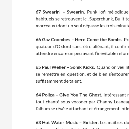
67
Swearin’ – Swearin’.
Punk lofi mélodique 
habituels se retrouvent ici, Superchunk, Built to
morceaux (dont un seul dépasse les trois minute
66
Gaz Coombes – Here Come the Bombs.
Pr
quatuor d’Oxford sans être aliénant, il confi
attendre encore un peu avant l’inévitable refor
65
Paul Weller – Sonik Kicks.
Quand on vieillit
se remettre en question, et de bien s’entourer
suffisamment de talent.
64 Poliça – Give You The Ghost.
Intéressant 
tout chanté sous vocoder par Channy Leaneag
l’album se révèle attachant et étrangement inti
63
Hot Water Music – Exister.
Les maîtres du