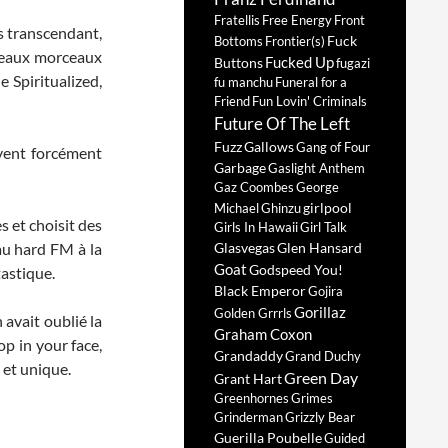
Fratellis
Free Energy
Front
s transcendant,
Fuck
Bottoms
Frontier(s)
 beaux morceaux
Fucked Up
Buttons
fugazi
 Spiritualized,
fu manchu
Funeral for a
Friend
Fun Lovin' Criminals
Future Of The Left
Fuzz
Gallows
Gang of Four
uvent forcément
Garbage
Gaslight Anthem
Gaz Coombes
George
girlpool
Michael
Ghinzu
s et choisit des
Girls In Hawaii
Girl Talk
au hard FM à la
Glasvegas
Glen Hansard
Goat
Godspeed You!
tastique.
Black Emperor
Gojira
Gorillaz
Golden Grrrls
 avait oublié la
Graham Coxon
op in your face,
Grandaddy
Grand Duchy
 et unique.
Green Day
Grant Hart
Greenhornes
Grimes
Grinderman
Grizzly Bear
Guerilla Poubelle
Guided