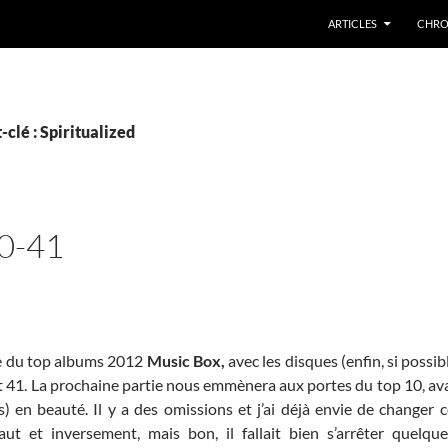
ARTICLES
CHRO
clé : Spiritualized
0-41
e du top albums 2012
Music Box,
avec les disques (enfin, si possib
et 41. La prochaine partie nous emmènera aux portes du top 10, av
) en beauté. Il y a des omissions et j’ai déjà envie de changer 
aut et inversement, mais bon, il fallait bien s’arrêter quelq