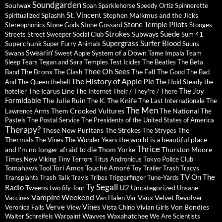
Soundgarden
Soulwax
Span
Sparklehorse
Speedy Ortiz
Spinnerette
St. Vincent
Splashh
Stephen Malkmus and the Jicks
Spiritualized
Stone Temple Pilots
Stereophonics
Stone Gods
Stone Gossard
Stooges
Strokes
Suede
Subways
Streets
Street Sweeper Social Club
Sum 41
Supergrass
Surfer Blood
Superchunk
Super Furry Animals
Suuns
Swearin'
Swans
System of a Down
Sweet Apple
Tame Impala
Team
Sleep
Tears
Tegan and Sara
Temples
Test Icicles
The Beatles
The Beta
Thee Oh Sees
The Bronx
The Fall
Band
The Clash
The Good The Bad
The History of Apple Pie
And The Queen
thehell
The Hold Steady
the
The Joy
The Icarus Line
hotelier
The Internet
Their / They're / There
Formidable
The Julie Ruin
The Knife
The K.
The Last Internationale
The
The Men
Them Crooked Vultures
The National
Lawrence Arms
The
Pastels
The Postal Service
The Presidents of the United States of America
Therapy?
These New Puritans
The Strokes
The
The Strypes
Thermals
the world is a beautiful place
The Vines
The Wonder Years
Thrice
and I'm no longer afraid to die
Thom Yorke
Thurston Moore
Times New Viking
Tiny Terrors
Titus Andronicus
Tokyo Police Club
Tomahawk
Tori Amos
Touché Amoré
Tool
Toy
Trailer Trash Tracys
TV On The
Trash Talk
Transplants
Travis
Tribes
Triggerfinger
Tune-Yards
Ty Segall
Radio
U2
Tweens
Uncategorized
two fify-four
Unsane
Vampire Weekend
Vaux
Velvet Revolver
Vaccines
Van Halen
Var
Verve
Vines
Von Bondies
Veronica Falls
View
Vista Chino
Vivian Girls
Wavves
Waxahatchee
Walter Schreifels
Warpaint
We Are Scientists