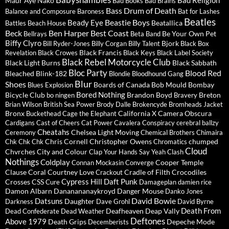
Babyshambles
Bad Religion
Maur
Aye Nako
Bad Books
Bad Brains
Bass Drum of Death
Balance and Composure
Baroness
Bat for Lashes
Beatles
Beastie Boys
Beady Eye
Beatallica
Battles
Beach House
Beck
Ben Harper
Best Coast
Be Your Own Pet
Bellrays
Beta Band
Biffy Clyro
Bjork
Bill Ryder-Jones
Billy Corgan
Billy Talent
Black Box
Black Francis
Revelation
Black Crowes
Black Keys
Black Label Society
Black Rebel Motorcycle Club
Black Light Burns
Black Sabbath
Bloc Party
Blood Red
Bleached
Blink-182
Blondie
Bloodhound Gang
Blur
Shoes
Boards of Canada
Bob Mould
Bombay
Blues Explosion
Bored Nothing
Bicycle Club
Brandon Boyd
Breton
bo ningen
Bravery
Brian Wilson
British Sea Power
Brody Dalle
Brokencyde
Bromheads Jacket
Bronx
California X
Camera Obscura
Buckethead
Cage the Elephant
Cardigans
Cast of Cheers
Cat Power
Cavalera Conspiracy
cerebral ballzy
Cheatahs
Chelsea Light Moving
Ceremony
Chemical Brothers
Chimaira
Chris Cornell
Christopher Owens
chumped
Chk Chk Chk
Chromatics
Cloud
Chvrches
City and Colour
Clap Your Hands Say Yeah
Clash
Nothings
Coldplay
Cooper Temple
Connan Mockasin
Converge
Clause
Coral
Courtney Love
Cradle of Filth
Crocodiles
Crackout
Cypress Hill
Daft Punk
Crosses
CSS
Cure
Damageplan
damien rice
Damon Albarn
Dananananaykroyd
Danger Mouse
Danko Jones
David Bowie
Datsuns
Daughter
Darkness
Dave Grohl
David Byrne
Death From
Deafheaven
Deap Vally
Dead Confederate
Dead Weather
Deftones
Above 1979
Death Grips
Depeche Mode
Decemberists