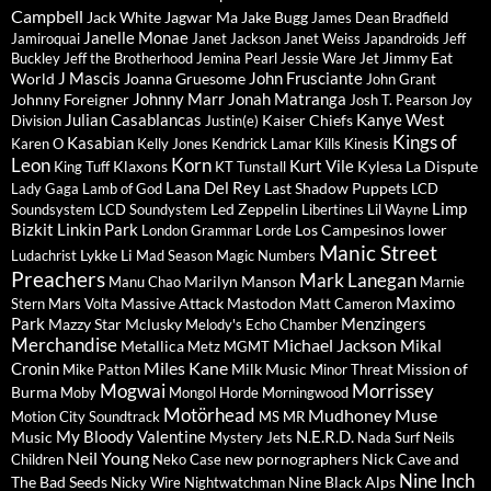
Campbell
Jack White
Jagwar Ma
Jake Bugg
James Dean Bradfield
Janelle Monae
Jamiroquai
Janet Jackson
Janet Weiss
Japandroids
Jeff
Jimmy Eat
Buckley
Jeff the Brotherhood
Jemina Pearl
Jessie Ware
Jet
J Mascis
John Frusciante
World
Joanna Gruesome
John Grant
Johnny Marr
Jonah Matranga
Johnny Foreigner
Josh T. Pearson
Joy
Julian Casablancas
Kanye West
Kaiser Chiefs
Division
Justin(e)
Kings of
Kasabian
Karen O
Kelly Jones
Kendrick Lamar
Kills
Kinesis
Leon
Korn
Kurt Vile
Klaxons
Kylesa
La Dispute
King Tuff
KT Tunstall
Lana Del Rey
Last Shadow Puppets
Lady Gaga
Lamb of God
LCD
Limp
Led Zeppelin
Soundsystem
LCD Soundystem
Libertines
Lil Wayne
Bizkit
Linkin Park
Los Campesinos
lower
London Grammar
Lorde
Manic Street
Lykke Li
Ludachrist
Mad Season
Magic Numbers
Preachers
Mark Lanegan
Marilyn Manson
Manu Chao
Marnie
Maximo
Massive Attack
Mastodon
Stern
Mars Volta
Matt Cameron
Park
Menzingers
Mazzy Star
Mclusky
Melody's Echo Chamber
Merchandise
Michael Jackson
Mikal
Metallica
Metz
MGMT
Miles Kane
Cronin
Milk Music
Mission of
Mike Patton
Minor Threat
Mogwai
Morrissey
Burma
Moby
Mongol Horde
Morningwood
Motörhead
Mudhoney
Muse
Motion City Soundtrack
MS MR
My Bloody Valentine
N.E.R.D.
Music
Mystery Jets
Nada Surf
Neils
Neil Young
new pornographers
Nick Cave and
Children
Neko Case
Nine Inch
The Bad Seeds
Nine Black Alps
Nicky Wire
Nightwatchman