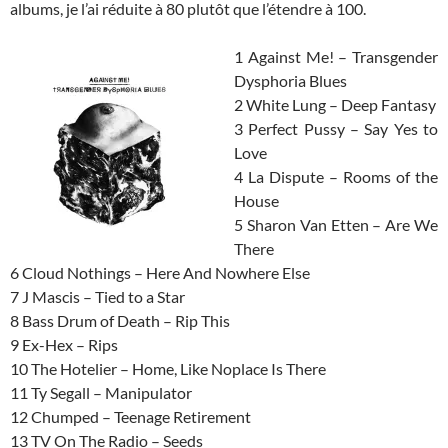
albums, je l’ai réduite à 80 plutôt que l’étendre à 100.
1 Against Me! – Transgender
Dysphoria Blues
2 White Lung – Deep Fantasy
3 Perfect Pussy – Say Yes to
Love
4 La Dispute – Rooms of the
House
5 Sharon Van Etten – Are We
There
6 Cloud Nothings – Here And Nowhere Else
7 J Mascis – Tied to a Star
8 Bass Drum of Death – Rip This
9 Ex-Hex – Rips
10 The Hotelier – Home, Like Noplace Is There
11 Ty Segall – Manipulator
12 Chumped – Teenage Retirement
13 TV On The Radio – Seeds