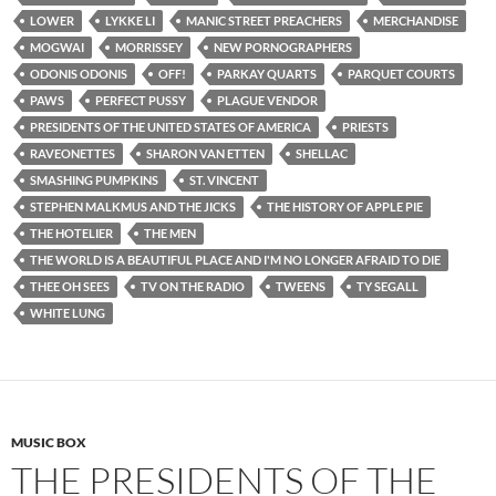
LOWER
LYKKE LI
MANIC STREET PREACHERS
MERCHANDISE
MOGWAI
MORRISSEY
NEW PORNOGRAPHERS
ODONIS ODONIS
OFF!
PARKAY QUARTS
PARQUET COURTS
PAWS
PERFECT PUSSY
PLAGUE VENDOR
PRESIDENTS OF THE UNITED STATES OF AMERICA
PRIESTS
RAVEONETTES
SHARON VAN ETTEN
SHELLAC
SMASHING PUMPKINS
ST. VINCENT
STEPHEN MALKMUS AND THE JICKS
THE HISTORY OF APPLE PIE
THE HOTELIER
THE MEN
THE WORLD IS A BEAUTIFUL PLACE AND I'M NO LONGER AFRAID TO DIE
THEE OH SEES
TV ON THE RADIO
TWEENS
TY SEGALL
WHITE LUNG
MUSIC BOX
THE PRESIDENTS OF THE