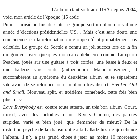
L’album étant sorti aux USA depuis 2004,
voici mon article de l’époque (15 août)
Pour la troisième fois de suite, le groupe sort un album lors d’une
année d’élections présidentielles US… Mais c’est sans doute une
coïncidence, car la reformation du groupe n’était probablement pas
calculée. Le groupe de Seattle a connu un joli succès lors de la fin
du grunge, avec quelques morceaux délicieux comme Lump ou
Peaches, joués sur une guitare à trois cordes, une basse à deux et
une batterie sans corde (authentique). Malheureusement, il
succombèrent au syndrome du deuxième album, et se séparèrent
vite avant de se reformer pour un album très discret,
Freaked Out
and Small
. Nouveau split, et troisième comeback, cette fois bien
plus réussi.
Love Everybody
est, contre toute attente, un très bon album. Court,
incisif, avec des mélodies à tuer Rivers Cuomo, des paroles
stupides, varié et bien joué, que demander de mieux? De la
distortion psyché de la chanson-titre à la ballade bizarre qui clôture
l’album, il n’y a pas grand chose à jeter, au moins 10 morceaux