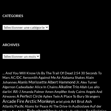
CATÉGORIES
Catégories
ARCHIVES
Archives
... And You Will Know Us By The Trail Of Dead
2:54
30 Seconds To
AC/DC
Against Me
Alain
Mars
Aerosmith
Air
Alabama Shakes
Alanis Morissette
Albert Hammond Jr.
Johannes
Alex Turner
Alkaline Trio
Alice In Chains
allo
Algernon Cadwallader
Allah-Las
Alt-J
darlin'
Amanda Palmer
Amen
Amplifier
Andy Cairns
Angels And
A Perfect Circle
A Place To Bury Strangers
Airwaves
Aphex Twin
Arctic Monkeys
Arcade Fire
Ash
Art Brut
ariel pink
Audioslave
Auf der
Atlantic/Pacific
Atoms for Peace
At The Drive-In