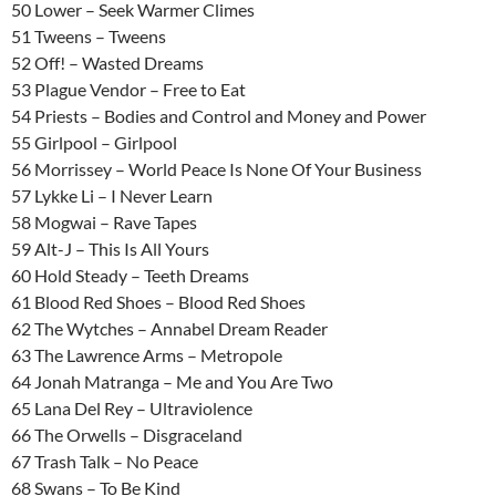
50 Lower – Seek Warmer Climes
51 Tweens – Tweens
52 Off! – Wasted Dreams
53 Plague Vendor – Free to Eat
54 Priests – Bodies and Control and Money and Power
55 Girlpool – Girlpool
56 Morrissey – World Peace Is None Of Your Business
57 Lykke Li – I Never Learn
58 Mogwai – Rave Tapes
59 Alt-J – This Is All Yours
60 Hold Steady – Teeth Dreams
61 Blood Red Shoes – Blood Red Shoes
62 The Wytches – Annabel Dream Reader
63 The Lawrence Arms – Metropole
64 Jonah Matranga – Me and You Are Two
65 Lana Del Rey – Ultraviolence
66 The Orwells – Disgraceland
67 Trash Talk – No Peace
68 Swans – To Be Kind