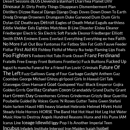
dEUS
Devendra Banhart
Diarrhea Planet
Desert Sessions
DIIV
Dinosaur Jr.
Dirty Pretty Things
Disappears
Dismemberment Plan
Dizzee Rascal
Distillers
Django Django
Dogs
Doves
Down
Down To Earth
Drenge
Dum Dum Girls
Dredg
Drowners
Drumgasm
Duke Garwood
Détroit
Dylan
DZ Deathrays
Eagles of Death Metal
earthless
Eagulls
Eddie Vedder
Eels
Eisley
Eighties Matchbox B-Line Disaster
Eleanor
Electric Six
Elliott
Friedberger
Electric Soft Parade
Eleonor Friedberger
Faith
Smith
EMA
ex-hex
Eminem
Evens
Everlast
Everything Everything
No More
Fall Out Boy
Fauve
Fantomas
Far
Fatboy Slim
Fat Goth
Feeder
First Aid Kit
Fidlar
Foals
Fishboy
Fistful of Mercy
fka twigs
Flaming Lips
Foo Fighters
Franz Ferdinand
Foxboro Hot Tubs
Frank Ocean
Fucked Up
Fuck Buttons
Fratellis
Free Energy
Front Bottoms
Frontier(s)
Future Of
fugazi
fu manchu
Funeral for a Friend
Fun Lovin' Criminals
The Left
Fuzz
Gallows
Garbage
Gang of Four
Gaslight Anthem
Gaz
girlpool
Coombes
George Michael
Ghinzu
Girls In Hawaii
Girl Talk
Goat
Glasvegas
Glen Hansard
Godspeed You! Black Emperor
Gojira
Gorillaz
Graham Coxon
Grandaddy
Grant
Golden Grrrls
Grand Duchy
Green Day
Hart
Guerilla
Greenhornes
Grimes
Grinderman
Grizzly Bear
Poubelle
Guns 'N Roses
Guided By Voices
Gutter Twins
Gwen Stefani
Hives
Haust
heavy blanket
Helmet
Hold
Haim
harlem
HBS
Hebronix
Steady
Hole
HORSE The Band
Horrors
Hot Hot Heat
Hot Leg
Hot Water
Hunx and His Punx
Music
How to Destroy Angels
Hundred Reasons
IAM
Iceage
Idlewild
Iggy Pop
I Is Another
Icarus Line
Imperial Teen
Incubus
Isobel
Interpol
Infadels
Institute
Iron Maiden
Isaïah