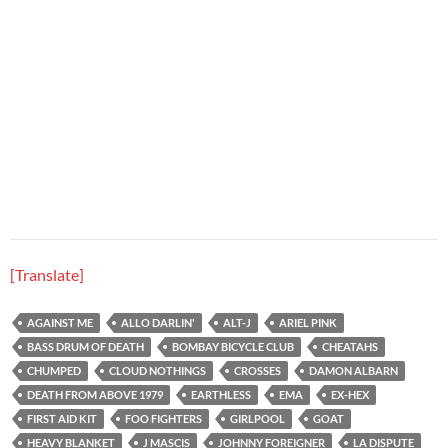
[Translate]
AGAINST ME
ALLO DARLIN'
ALT-J
ARIEL PINK
BASS DRUM OF DEATH
BOMBAY BICYCLE CLUB
CHEATAHS
CHUMPED
CLOUD NOTHINGS
CROSSES
DAMON ALBARN
DEATH FROM ABOVE 1979
EARTHLESS
EMA
EX-HEX
FIRST AID KIT
FOO FIGHTERS
GIRLPOOL
GOAT
HEAVY BLANKET
J MASCIS
JOHNNY FOREIGNER
LA DISPUTE