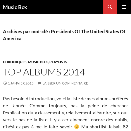
Aller
Recherche
Music Box
au
MENU
contenu
PRINCI
Archives par mot-clé : Presidents Of The United States Of
America
CHRONIQUES
,
MUSIC BOX
,
PLAYLISTS
TOP ALBUMS 2014
1 JANVIER 2015
LAISSER UN COMMENTAIRE
Pas besoin d’introduction, voici la liste de mes albums préférés
de l’année. Comme toujours, pas la peine de chercher
l’explication du « classement », relativement aléatoire, surtout
vers le bas de la liste. Il y a certainement encore des oublis,
n’hésitez pas à me le faire savoir
Ma shortlist faisait 82