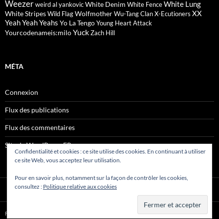
Weezer
White Lung
White Denim
weird al yankovic
White Fence
XX
White Stripes
Wolfmother
Wild Flag
Wu-Tang Clan
X-Ecutioners
Yeah Yeah Yeahs
Yo La Tengo
Young Heart Attack
Yuck
Yourcodenameis:milo
Zach Hill
MÉTA
Connexion
Flux des publications
Flux des commentaires
Site de WordPress-FR
Confidentialité et cookies : ce site utilise des cookies. En continuant à utiliser
ce site Web, vous acceptez leur utilisation.
Pour en savoir plus, notamment sur la façon de contrôler les cookies,
consultez :
Politique relative aux cookies
Fièrement propulsé par WordPress