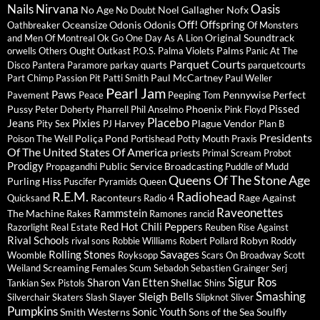
Nails
Nirvana
Oasis
No Age
Noel Gallagher
Nofx
No Doubt
Off!
Offspring
Oceansize
Odonis Odonis
Oathbreaker
Of Monsters
Original Soundtrack
and Men
Of Montreal
Ok Go
One Day As A Lion
Palms
orwells
Others
Ought
Outkast
P.O.S.
Palma Violets
Panic At The
Parquet Courts
Disco
Pantera
Paramore
parkay quarts
parquetcourts
Paul McCartney
Part Chimp
Passion Pit
Patti Smith
Paul Weller
Pearl Jam
Paws
Pennywise
Perfect
Pavement
Peace
Peeping Tom
Pissed
Pussy
Phoenix
Peter Doherty
Pharrell
Phil Anselmo
Pink Floyd
Placebo
Jeans
Pixies
Plague Vendor
Pity Sex
PJ Harvey
Plan B
Presidents
Poliça
Pond
Poison The Well
Portishead
Potty Mouth
Praxis
Of The United States Of America
priests
Primal Scream
Probot
Prodigy
Public Service Broadcasting
Propagandhi
Puddle of Mudd
Queens Of The Stone Age
Purling Hiss
Puscifer
Pyramids
Queen
R.E.M.
Radiohead
Raconteurs
Rage Against
Quicksand
Radio 4
Raveonettes
Rammstein
The Machine
Rakes
Ramones
rancid
Red Hot Chili Peppers
Razorlight
Real Estate
Reuben
Rise Against
Rival Schools
Robyn
rival sons
Robbie Williams
Robert Pollard
Roddy
Savages
Rolling Stones
Woomble
Royksopp
Scars On Broadway
Scott
Screaming Females
Weiland
Scum
Sebadoh
Sebastien Grainger
Serj
Sigur Ros
Sharon Van Etten
Shellac
Tankian
Sex Pistols
Shins
Sleigh Bells
Smashing
Slayer
Silverchair
Skaters
Slash
Slipknot
Sliver
Pumpkins
Sonic Youth
Smith Westerns
Sons of the Sea
Soulfly