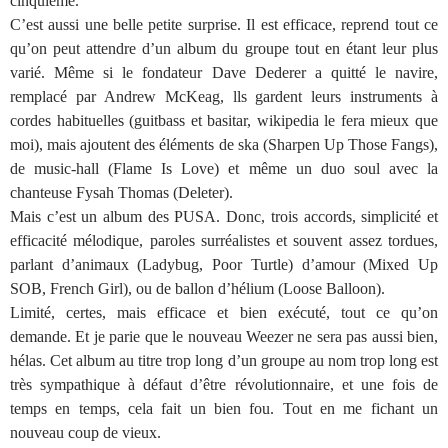
cinquième.
C’est aussi une belle petite surprise. Il est efficace, reprend tout ce
qu’on peut attendre d’un album du groupe tout en étant leur plus
varié. Même si le fondateur Dave Dederer a quitté le navire,
remplacé par Andrew McKeag, lls gardent leurs instruments à
cordes habituelles (guitbass et basitar, wikipedia le fera mieux que
moi), mais ajoutent des éléments de ska (Sharpen Up Those Fangs),
de music-hall (Flame Is Love) et même un duo soul avec la
chanteuse Fysah Thomas (Deleter).
Mais c’est un album des PUSA. Donc, trois accords, simplicité et
efficacité mélodique, paroles surréalistes et souvent assez tordues,
parlant d’animaux (Ladybug, Poor Turtle) d’amour (Mixed Up
SOB, French Girl), ou de ballon d’hélium (Loose Balloon).
Limité, certes, mais efficace et bien exécuté, tout ce qu’on
demande. Et je parie que le nouveau Weezer ne sera pas aussi bien,
hélas. Cet album au titre trop long d’un groupe au nom trop long est
très sympathique à défaut d’être révolutionnaire, et une fois de
temps en temps, cela fait un bien fou. Tout en me fichant un
nouveau coup de vieux.