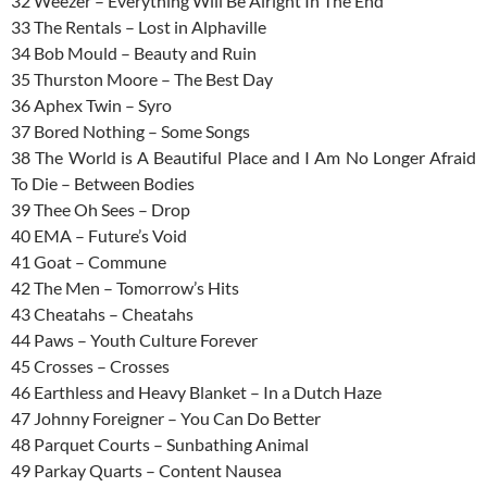
32 Weezer – Everything Will Be Alright In The End
33 The Rentals – Lost in Alphaville
34 Bob Mould – Beauty and Ruin
35 Thurston Moore – The Best Day
36 Aphex Twin – Syro
37 Bored Nothing – Some Songs
38 The World is A Beautiful Place and I Am No Longer Afraid
To Die – Between Bodies
39 Thee Oh Sees – Drop
40 EMA – Future’s Void
41 Goat – Commune
42 The Men – Tomorrow’s Hits
43 Cheatahs – Cheatahs
44 Paws – Youth Culture Forever
45 Crosses – Crosses
46 Earthless and Heavy Blanket – In a Dutch Haze
47 Johnny Foreigner – You Can Do Better
48 Parquet Courts – Sunbathing Animal
49 Parkay Quarts – Content Nausea