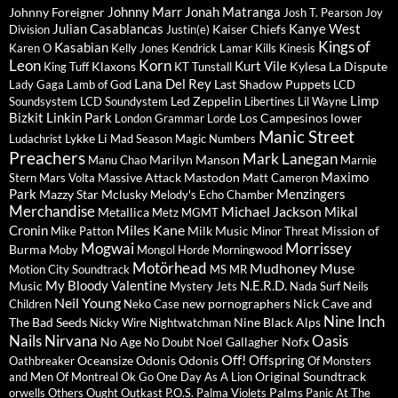
Johnny Marr
Jonah Matranga
Johnny Foreigner
Josh T. Pearson
Joy
Julian Casablancas
Kanye West
Kaiser Chiefs
Division
Justin(e)
Kings of
Kasabian
Karen O
Kelly Jones
Kendrick Lamar
Kills
Kinesis
Leon
Korn
Kurt Vile
Klaxons
Kylesa
La Dispute
King Tuff
KT Tunstall
Lana Del Rey
Last Shadow Puppets
Lady Gaga
Lamb of God
LCD
Limp
Led Zeppelin
Soundsystem
LCD Soundystem
Libertines
Lil Wayne
Bizkit
Linkin Park
Los Campesinos
lower
London Grammar
Lorde
Manic Street
Lykke Li
Ludachrist
Mad Season
Magic Numbers
Preachers
Mark Lanegan
Marilyn Manson
Manu Chao
Marnie
Maximo
Massive Attack
Mastodon
Stern
Mars Volta
Matt Cameron
Park
Menzingers
Mazzy Star
Mclusky
Melody's Echo Chamber
Merchandise
Michael Jackson
Mikal
Metallica
Metz
MGMT
Miles Kane
Cronin
Milk Music
Mission of
Mike Patton
Minor Threat
Mogwai
Morrissey
Burma
Moby
Mongol Horde
Morningwood
Motörhead
Mudhoney
Muse
Motion City Soundtrack
MS MR
My Bloody Valentine
N.E.R.D.
Music
Mystery Jets
Nada Surf
Neils
Neil Young
new pornographers
Nick Cave and
Children
Neko Case
Nine Inch
The Bad Seeds
Nine Black Alps
Nicky Wire
Nightwatchman
Nails
Nirvana
Oasis
No Age
Noel Gallagher
Nofx
No Doubt
Off!
Offspring
Oceansize
Odonis Odonis
Oathbreaker
Of Monsters
Original Soundtrack
and Men
Of Montreal
Ok Go
One Day As A Lion
Palms
orwells
Others
Ought
Outkast
P.O.S.
Palma Violets
Panic At The