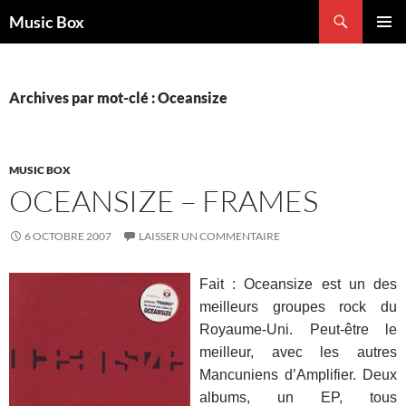
Aller
Recherche
Music Box
au
MENU
contenu
PRINCI
Archives par mot-clé : Oceansize
MUSIC BOX
OCEANSIZE – FRAMES
6 OCTOBRE 2007
LAISSER UN COMMENTAIRE
Fait : Oceansize est un des
meilleurs groupes rock du
Royaume-Uni. Peut-être le
meilleur, avec les autres
Mancuniens d’Amplifier. Deux
albums, un EP, tous