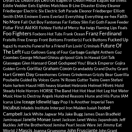
Détroit
Dylan
DZ Deathrays
Eagles of Death Metal
earthless
Eagulls
Eddie Vedder
Eels
Eisley
Eighties Matchbox B-Line Disaster
Eleanor
Electric Six
Elliott
Friedberger
Electric Soft Parade
Eleonor Friedberger
Faith
Smith
EMA
ex-hex
Eminem
Evens
Everlast
Everything Everything
No More
Fall Out Boy
Fauve
Fantomas
Far
Fatboy Slim
Fat Goth
Feeder
First Aid Kit
Fidlar
Foals
Fishboy
Fistful of Mercy
fka twigs
Flaming Lips
Foo Fighters
Franz Ferdinand
Foxboro Hot Tubs
Frank Ocean
Fucked Up
Fuck Buttons
Fratellis
Free Energy
Front Bottoms
Frontier(s)
Future Of
fugazi
fu manchu
Funeral for a Friend
Fun Lovin' Criminals
The Left
Fuzz
Gallows
Garbage
Gang of Four
Gaslight Anthem
Gaz
girlpool
Coombes
George Michael
Ghinzu
Girls In Hawaii
Girl Talk
Goat
Glasvegas
Glen Hansard
Godspeed You! Black Emperor
Gojira
Gorillaz
Graham Coxon
Grandaddy
Grant
Golden Grrrls
Grand Duchy
Green Day
Hart
Guerilla
Greenhornes
Grimes
Grinderman
Grizzly Bear
Poubelle
Guns 'N Roses
Guided By Voices
Gutter Twins
Gwen Stefani
Hives
Haust
heavy blanket
Helmet
Hold
Haim
harlem
HBS
Hebronix
Steady
Hole
HORSE The Band
Horrors
Hot Hot Heat
Hot Leg
Hot Water
Hunx and His Punx
Music
How to Destroy Angels
Hundred Reasons
IAM
Iceage
Idlewild
Iggy Pop
I Is Another
Icarus Line
Imperial Teen
Incubus
Isobel
Interpol
Infadels
Institute
Iron Maiden
Isaïah
Campbell
Jack White
Jagwar Ma
Jake Bugg
James Dean Bradfield
Janelle Monae
Jamiroquai
Janet Jackson
Janet Weiss
Japandroids
Jeff
Jimmy Eat
Buckley
Jeff the Brotherhood
Jemina Pearl
Jessie Ware
Jet
J Mascis
John Frusciante
World
Joanna Gruesome
John Grant