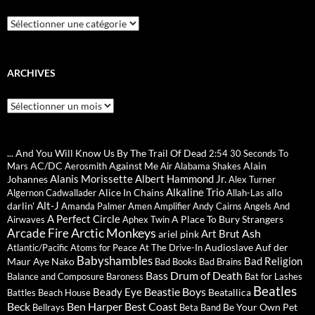
Catégories
ARCHIVES
Archives
... And You Will Know Us By The Trail Of Dead
2:54
30 Seconds To
AC/DC
Against Me
Alain
Mars
Aerosmith
Air
Alabama Shakes
Alanis Morissette
Albert Hammond Jr.
Johannes
Alex Turner
Alkaline Trio
Alice In Chains
allo
Algernon Cadwallader
Allah-Las
Alt-J
darlin'
Amanda Palmer
Amen
Amplifier
Andy Cairns
Angels And
A Perfect Circle
A Place To Bury Strangers
Airwaves
Aphex Twin
Arctic Monkeys
Arcade Fire
Ash
Art Brut
ariel pink
Audioslave
Auf der
Atlantic/Pacific
Atoms for Peace
At The Drive-In
Babyshambles
Bad Religion
Maur
Aye Nako
Bad Books
Bad Brains
Bass Drum of Death
Balance and Composure
Baroness
Bat for Lashes
Beatles
Beastie Boys
Beady Eye
Beatallica
Battles
Beach House
Beck
Ben Harper
Best Coast
Be Your Own Pet
Bellrays
Beta Band