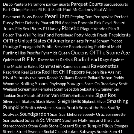
Parquet Courts
Disco
Pantera
Paramore
parkay quarts
parquetcourts
Paul McCartney
Part Chimp
Passion Pit
Patti Smith
Paul Weller
Pearl Jam
Paws
Pennywise
Perfect
Pavement
Peace
Peeping Tom
Pissed
Pussy
Phoenix
Peter Doherty
Pharrell
Phil Anselmo
Pink Floyd
Placebo
Jeans
Pixies
Plague Vendor
Pity Sex
PJ Harvey
Plan B
Presidents
Poliça
Pond
Poison The Well
Portishead
Potty Mouth
Praxis
Of The United States Of America
priests
Primal Scream
Probot
Prodigy
Public Service Broadcasting
Propagandhi
Puddle of Mudd
Queens Of The Stone Age
Purling Hiss
Puscifer
Pyramids
Queen
R.E.M.
Radiohead
Raconteurs
Rage Against
Quicksand
Radio 4
Raveonettes
Rammstein
The Machine
Rakes
Ramones
rancid
Red Hot Chili Peppers
Razorlight
Real Estate
Reuben
Rise Against
Rival Schools
Robyn
rival sons
Robbie Williams
Robert Pollard
Roddy
Savages
Rolling Stones
Woomble
Royksopp
Scars On Broadway
Scott
Screaming Females
Weiland
Scum
Sebadoh
Sebastien Grainger
Serj
Sigur Ros
Sharon Van Etten
Shellac
Tankian
Sex Pistols
Shins
Sleigh Bells
Smashing
Slayer
Silverchair
Skaters
Slash
Slipknot
Sliver
Pumpkins
Sonic Youth
Smith Westerns
Sons of the Sea
Soulfly
Soundgarden
Soulwax
Span
Sparklehorse
Speedy Ortiz
Spinnerette
St. Vincent
Splashh
Stephen Malkmus and the Jicks
Spiritualized
Stone Temple Pilots
Stereophonics
Stone Gods
Stone Gossard
Stooges
Strokes
Suede
Subways
Streets
Street Sweeper Social Club
Sum 41