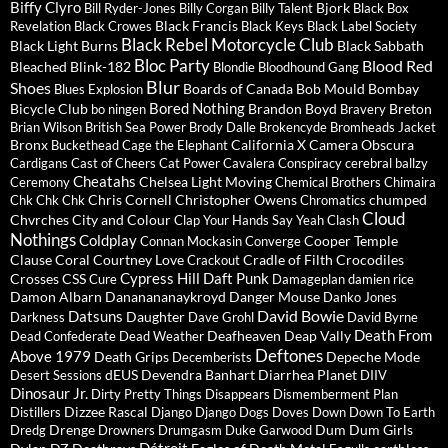
Biffy Clyro
Bjork
Bill Ryder-Jones
Billy Corgan
Billy Talent
Black Box
Black Francis
Revelation
Black Crowes
Black Keys
Black Label Society
Black Rebel Motorcycle Club
Black Light Burns
Black Sabbath
Bloc Party
Blood Red
Bleached
Blink-182
Blondie
Bloodhound Gang
Blur
Shoes
Boards of Canada
Bob Mould
Bombay
Blues Explosion
Bored Nothing
Bicycle Club
Brandon Boyd
Breton
bo ningen
Bravery
Brian Wilson
British Sea Power
Brody Dalle
Brokencyde
Bromheads Jacket
Bronx
California X
Camera Obscura
Buckethead
Cage the Elephant
Cardigans
Cast of Cheers
Cat Power
Cavalera Conspiracy
cerebral ballzy
Cheatahs
Chelsea Light Moving
Ceremony
Chemical Brothers
Chimaira
Chris Cornell
Christopher Owens
chumped
Chk Chk Chk
Chromatics
Cloud
Chvrches
City and Colour
Clap Your Hands Say Yeah
Clash
Nothings
Coldplay
Cooper Temple
Connan Mockasin
Converge
Clause
Coral
Courtney Love
Cradle of Filth
Crocodiles
Crackout
Cypress Hill
Daft Punk
Crosses
CSS
Cure
Damageplan
damien rice
Damon Albarn
Dananananaykroyd
Danger Mouse
Danko Jones
David Bowie
Datsuns
Daughter
Darkness
Dave Grohl
David Byrne
Death From
Deafheaven
Deap Vally
Dead Confederate
Dead Weather
Deftones
Above 1979
Death Grips
Depeche Mode
Decemberists
dEUS
Devendra Banhart
Diarrhea Planet
Desert Sessions
DIIV
Dinosaur Jr.
Dirty Pretty Things
Disappears
Dismemberment Plan
Dizzee Rascal
Distillers
Django Django
Dogs
Doves
Down
Down To Earth
Drenge
Dum Dum Girls
Dredg
Drowners
Drumgasm
Duke Garwood