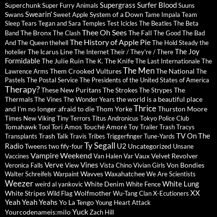
Supergrass
Surfer Blood
Superchunk
Super Furry Animals
Suuns
Swearin'
Swans
System of a Down
Sweet Apple
Tame Impala
Team
Sleep
Tears
Tegan and Sara
Temples
Test Icicles
The Beatles
The Beta
Thee Oh Sees
The Bronx
The Fall
Band
The Clash
The Good The Bad
The History of Apple Pie
And The Queen
thehell
The Hold Steady
the
The Joy
The Icarus Line
hotelier
The Internet
Their / They're / There
Formidable
The Julie Ruin
The Knife
The K.
The Last Internationale
The
The Men
Them Crooked Vultures
The National
Lawrence Arms
The
Pastels
The Postal Service
The Presidents of the United States of America
Therapy?
These New Puritans
The Strokes
The
The Strypes
Thermals
the world is a beautiful place
The Vines
The Wonder Years
Thrice
and I'm no longer afraid to die
Thom Yorke
Thurston Moore
Times New Viking
Tiny Terrors
Titus Andronicus
Tokyo Police Club
Tomahawk
Tori Amos
Touché Amoré
Tool
Toy
Trailer Trash Tracys
TV On The
Trash Talk
Transplants
Travis
Tribes
Triggerfinger
Tune-Yards
Ty Segall
Radio
U2
Tweens
Uncategorized
two fify-four
Unsane
Vampire Weekend
Vaux
Velvet Revolver
Vaccines
Van Halen
Var
Verve
Vines
Von Bondies
Veronica Falls
View
Vista Chino
Vivian Girls
Wavves
Waxahatchee
Walter Schreifels
Warpaint
We Are Scientists
Weezer
White Lung
White Denim
weird al yankovic
White Fence
XX
White Stripes
Wolfmother
Wild Flag
Wu-Tang Clan
X-Ecutioners
Yeah Yeah Yeahs
Yo La Tengo
Young Heart Attack
Yuck
Yourcodenameis:milo
Zach Hill