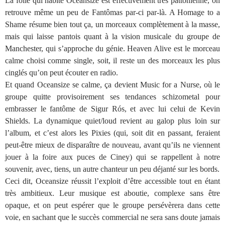
La folie qui habite Oceansize est effectivement très pattonienne, on
retrouve même un peu de Fantômas par-ci par-là. A Homage to a
Shame résume bien tout ça, un morceaux complètement à la masse,
mais qui laisse pantois quant à la vision musicale du groupe de
Manchester, qui s’approche du génie. Heaven Alive est le morceau
calme choisi comme single, soit, il reste un des morceaux les plus
cinglés qu’on peut écouter en radio.
Et quand Oceansize se calme, ça devient Music for a Nurse, où le
groupe quitte provisoirement ses tendances schizometal pour
embrasser le fantôme de Sigur Rós, et avec lui celui de Kevin
Shields. La dynamique quiet/loud revient au galop plus loin sur
l’album, et c’est alors les Pixies (qui, soit dit en passant, feraient
peut-être mieux de disparaître de nouveau, avant qu’ils ne viennent
jouer à la foire aux puces de Ciney) qui se rappellent à notre
souvenir, avec, tiens, un autre chanteur un peu déjanté sur les bords.
Ceci dit, Oceansize réussit l’exploit d’être accessible tout en étant
très ambitieux. Leur musique est aboutie, complexe sans être
opaque, et on peut espérer que le groupe persévèrera dans cette
voie, en sachant que le succès commercial ne sera sans doute jamais