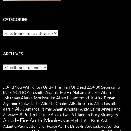
CATÉGORIES
Catégories
ARCHIVES
Archives
... And You Will Know Us By The Trail Of Dead
2:54
30 Seconds To
AC/DC
Against Me
Alain
Mars
Aerosmith
Air
Alabama Shakes
Alanis Morissette
Albert Hammond Jr.
Johannes
Alex Turner
Alkaline Trio
Alice In Chains
allo
Algernon Cadwallader
Allah-Las
Alt-J
darlin'
Amanda Palmer
Amen
Amplifier
Andy Cairns
Angels And
A Perfect Circle
A Place To Bury Strangers
Airwaves
Aphex Twin
Arctic Monkeys
Arcade Fire
Ash
Art Brut
ariel pink
Audioslave
Auf der
Atlantic/Pacific
Atoms for Peace
At The Drive-In