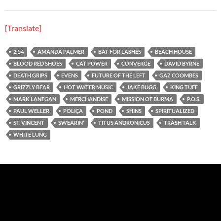
[Translate]
2:54
AMANDA PALMER
BAT FOR LASHES
BEACH HOUSE
BLOOD RED SHOES
CAT POWER
CONVERGE
DAVID BYRNE
DEATH GRIPS
EVENS
FUTURE OF THE LEFT
GAZ COOMBES
GRIZZLY BEAR
HOT WATER MUSIC
JAKE BUGG
KING TUFF
MARK LANEGAN
MERCHANDISE
MISSION OF BURMA
P.O.S.
PAUL WELLER
POLIÇA
POND
SHINS
SPIRITUALIZED
ST. VINCENT
SWEARIN'
TITUS ANDRONICUS
TRASH TALK
WHITE LUNG