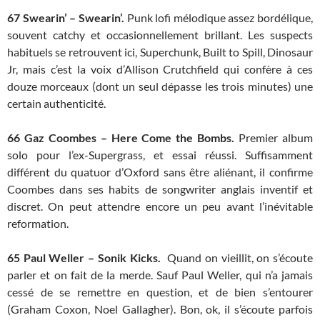
67
Swearin’ – Swearin’.
Punk lofi mélodique assez bordélique,
souvent catchy et occasionnellement brillant. Les suspects
habituels se retrouvent ici, Superchunk, Built to Spill, Dinosaur
Jr, mais c’est la voix d’Allison Crutchfield qui confère à ces
douze morceaux (dont un seul dépasse les trois minutes) une
certain authenticité.
66
Gaz Coombes – Here Come the Bombs.
Premier album
solo pour l’ex-Supergrass, et essai réussi. Suffisamment
différent du quatuor d’Oxford sans être aliénant, il confirme
Coombes dans ses habits de songwriter anglais inventif et
discret. On peut attendre encore un peu avant l’inévitable
reformation.
65
Paul Weller – Sonik Kicks.
Quand on vieillit, on s’écoute
parler et on fait de la merde. Sauf Paul Weller, qui n’a jamais
cessé de se remettre en question, et de bien s’entourer
(Graham Coxon, Noel Gallagher). Bon, ok, il s’écoute parfois