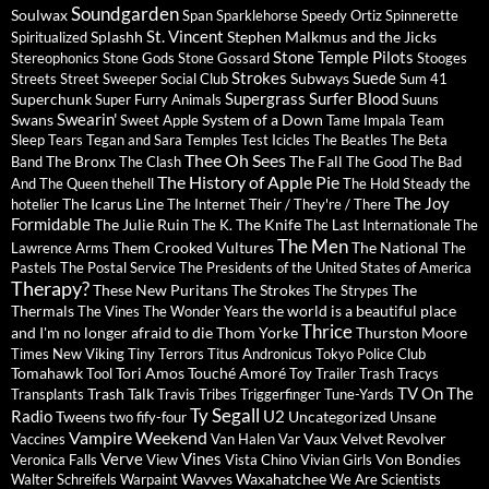
Soundgarden
Soulwax
Span
Sparklehorse
Speedy Ortiz
Spinnerette
St. Vincent
Splashh
Stephen Malkmus and the Jicks
Spiritualized
Stone Temple Pilots
Stereophonics
Stone Gods
Stone Gossard
Stooges
Strokes
Suede
Subways
Streets
Street Sweeper Social Club
Sum 41
Supergrass
Surfer Blood
Superchunk
Super Furry Animals
Suuns
Swearin'
Swans
System of a Down
Sweet Apple
Tame Impala
Team
Sleep
Tears
Tegan and Sara
Temples
Test Icicles
The Beatles
The Beta
Thee Oh Sees
The Bronx
The Fall
Band
The Clash
The Good The Bad
The History of Apple Pie
And The Queen
thehell
The Hold Steady
the
The Joy
The Icarus Line
hotelier
The Internet
Their / They're / There
Formidable
The Julie Ruin
The Knife
The K.
The Last Internationale
The
The Men
Them Crooked Vultures
The National
Lawrence Arms
The
Pastels
The Postal Service
The Presidents of the United States of America
Therapy?
These New Puritans
The Strokes
The
The Strypes
Thermals
the world is a beautiful place
The Vines
The Wonder Years
Thrice
and I'm no longer afraid to die
Thom Yorke
Thurston Moore
Times New Viking
Tiny Terrors
Titus Andronicus
Tokyo Police Club
Tomahawk
Tori Amos
Touché Amoré
Tool
Toy
Trailer Trash Tracys
TV On The
Trash Talk
Transplants
Travis
Tribes
Triggerfinger
Tune-Yards
Ty Segall
Radio
U2
Tweens
Uncategorized
two fify-four
Unsane
Vampire Weekend
Vaux
Velvet Revolver
Vaccines
Van Halen
Var
Verve
Vines
Von Bondies
Veronica Falls
View
Vista Chino
Vivian Girls
Wavves
Waxahatchee
Walter Schreifels
Warpaint
We Are Scientists