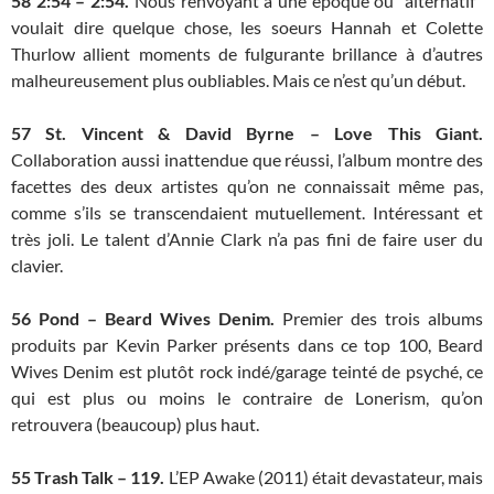
58
2:54 – 2:54.
Nous renvoyant à une époque où “alternatif”
voulait dire quelque chose, les soeurs Hannah et Colette
Thurlow allient moments de fulgurante brillance à d’autres
malheureusement plus oubliables. Mais ce n’est qu’un début.
57
St. Vincent & David Byrne – Love This Giant.
Collaboration aussi inattendue que réussi, l’album montre des
facettes des deux artistes qu’on ne connaissait même pas,
comme s’ils se transcendaient mutuellement. Intéressant et
très joli. Le talent d’Annie Clark n’a pas fini de faire user du
clavier.
56
Pond – Beard Wives Denim.
Premier des trois albums
produits par Kevin Parker présents dans ce top 100, Beard
Wives Denim est plutôt rock indé/garage teinté de psyché, ce
qui est plus ou moins le contraire de Lonerism, qu’on
retrouvera (beaucoup) plus haut.
55
Trash Talk – 119.
L’EP Awake (2011) était devastateur, mais