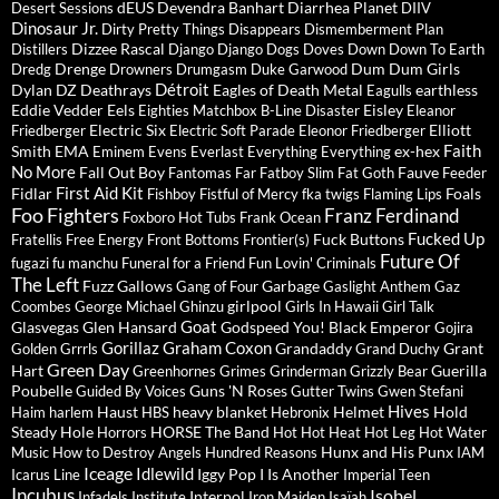
dEUS
Devendra Banhart
Diarrhea Planet
Desert Sessions
DIIV
Dinosaur Jr.
Dirty Pretty Things
Disappears
Dismemberment Plan
Dizzee Rascal
Distillers
Django Django
Dogs
Doves
Down
Down To Earth
Drenge
Dum Dum Girls
Dredg
Drowners
Drumgasm
Duke Garwood
Détroit
Dylan
DZ Deathrays
Eagles of Death Metal
earthless
Eagulls
Eddie Vedder
Eels
Eisley
Eighties Matchbox B-Line Disaster
Eleanor
Electric Six
Elliott
Friedberger
Electric Soft Parade
Eleonor Friedberger
Faith
Smith
EMA
ex-hex
Eminem
Evens
Everlast
Everything Everything
No More
Fall Out Boy
Fauve
Fantomas
Far
Fatboy Slim
Fat Goth
Feeder
First Aid Kit
Fidlar
Foals
Fishboy
Fistful of Mercy
fka twigs
Flaming Lips
Foo Fighters
Franz Ferdinand
Foxboro Hot Tubs
Frank Ocean
Fucked Up
Fuck Buttons
Fratellis
Free Energy
Front Bottoms
Frontier(s)
Future Of
fugazi
fu manchu
Funeral for a Friend
Fun Lovin' Criminals
The Left
Fuzz
Gallows
Garbage
Gang of Four
Gaslight Anthem
Gaz
girlpool
Coombes
George Michael
Ghinzu
Girls In Hawaii
Girl Talk
Goat
Glasvegas
Glen Hansard
Godspeed You! Black Emperor
Gojira
Gorillaz
Graham Coxon
Grandaddy
Grant
Golden Grrrls
Grand Duchy
Green Day
Hart
Guerilla
Greenhornes
Grimes
Grinderman
Grizzly Bear
Poubelle
Guns 'N Roses
Guided By Voices
Gutter Twins
Gwen Stefani
Hives
Haust
heavy blanket
Helmet
Hold
Haim
harlem
HBS
Hebronix
Steady
Hole
HORSE The Band
Horrors
Hot Hot Heat
Hot Leg
Hot Water
Hunx and His Punx
Music
How to Destroy Angels
Hundred Reasons
IAM
Iceage
Idlewild
Iggy Pop
I Is Another
Icarus Line
Imperial Teen
Incubus
Isobel
Interpol
Infadels
Institute
Iron Maiden
Isaïah