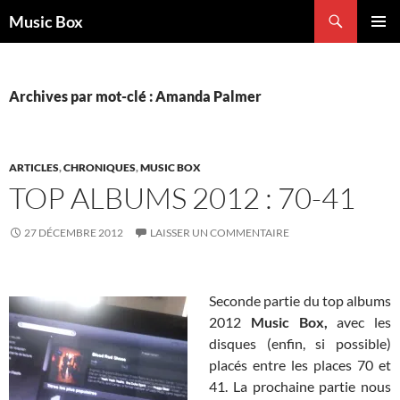
Aller
Recherche
Music Box
au
MENU
contenu
PRINCI
Archives par mot-clé : Amanda Palmer
ARTICLES
,
CHRONIQUES
,
MUSIC BOX
TOP ALBUMS 2012 : 70-41
27 DÉCEMBRE 2012
LAISSER UN COMMENTAIRE
Seconde partie du top albums
2012
Music Box,
avec les
disques (enfin, si possible)
placés entre les places 70 et
41. La prochaine partie nous