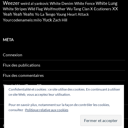
Weezer
White Lung
White Denim
weird al yankovic
White Fence
XX
White Stripes
Wolfmother
Wild Flag
Wu-Tang Clan
X-Ecutioners
Yeah Yeah Yeahs
Yo La Tengo
Young Heart Attack
Yuck
Yourcodenameis:milo
Zach Hill
MÉTA
Connexion
Flux des publications
Flux des commentaires
Site de WordPress-FR
Confidentialité et cookies : ce site utilise des cookies. En continuant à utiliser
ce site Web, vous acceptez leur utilisation.
Pour en savoir plus, notamment sur la façon de contrôler les cookies,
consultez :
Politique relative aux cookies
Fièrement propulsé par WordPress