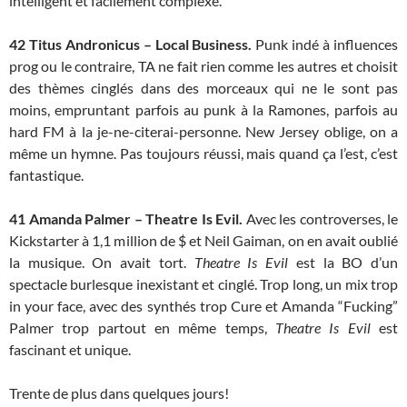
intelligent et facilement complexe.
42
Titus Andronicus – Local Business.
Punk indé à influences
prog ou le contraire, TA ne fait rien comme les autres et choisit
des thèmes cinglés dans des morceaux qui ne le sont pas
moins, empruntant parfois au punk à la Ramones, parfois au
hard FM à la je-ne-citerai-personne. New Jersey oblige, on a
même un hymne. Pas toujours réussi, mais quand ça l’est, c’est
fantastique.
41
Amanda Palmer – Theatre Is Evil.
Avec les controverses, le
Kickstarter à 1,1 million de $ et Neil Gaiman, on en avait oublié
la musique. On avait tort.
Theatre Is Evil
est la BO d’un
spectacle burlesque inexistant et cinglé. Trop long, un mix trop
in your face, avec des synthés trop Cure et Amanda “Fucking”
Palmer trop partout en même temps,
Theatre Is Evil
est
fascinant et unique.
Trente de plus dans quelques jours!