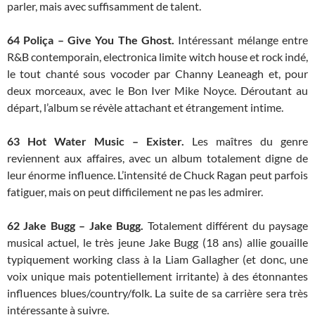
parler, mais avec suffisamment de talent.
64 Poliça – Give You The Ghost.
Intéressant mélange entre
R&B contemporain, electronica limite witch house et rock indé,
le tout chanté sous vocoder par Channy Leaneagh et, pour
deux morceaux, avec le Bon Iver Mike Noyce. Déroutant au
départ, l’album se révèle attachant et étrangement intime.
63
Hot Water Music – Exister.
Les maîtres du genre
reviennent aux affaires, avec un album totalement digne de
leur énorme influence. L’intensité de Chuck Ragan peut parfois
fatiguer, mais on peut difficilement ne pas les admirer.
62
Jake Bugg – Jake Bugg.
Totalement différent du paysage
musical actuel, le très jeune Jake Bugg (18 ans) allie gouaille
typiquement working class à la Liam Gallagher (et donc, une
voix unique mais potentiellement irritante) à des étonnantes
influences blues/country/folk. La suite de sa carrière sera très
intéressante à suivre.