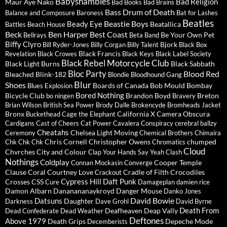
Babyshambles
Bad Religion
Maur
Aye Nako
Bad Books
Bad Brains
Bass Drum of Death
Balance and Composure
Baroness
Bat for Lashes
Beatles
Beastie Boys
Beady Eye
Beatallica
Battles
Beach House
Beck
Ben Harper
Best Coast
Be Your Own Pet
Bellrays
Beta Band
Biffy Clyro
Bjork
Bill Ryder-Jones
Billy Corgan
Billy Talent
Black Box
Black Francis
Revelation
Black Crowes
Black Keys
Black Label Society
Black Rebel Motorcycle Club
Black Light Burns
Black Sabbath
Bloc Party
Blood Red
Bleached
Blink-182
Blondie
Bloodhound Gang
Blur
Shoes
Boards of Canada
Bob Mould
Bombay
Blues Explosion
Bored Nothing
Bicycle Club
Brandon Boyd
Breton
bo ningen
Bravery
Brian Wilson
British Sea Power
Brody Dalle
Brokencyde
Bromheads Jacket
Bronx
California X
Camera Obscura
Buckethead
Cage the Elephant
Cardigans
Cast of Cheers
Cat Power
Cavalera Conspiracy
cerebral ballzy
Cheatahs
Chelsea Light Moving
Ceremony
Chemical Brothers
Chimaira
Chris Cornell
Christopher Owens
chumped
Chk Chk Chk
Chromatics
Cloud
Chvrches
City and Colour
Clap Your Hands Say Yeah
Clash
Nothings
Coldplay
Cooper Temple
Connan Mockasin
Converge
Clause
Coral
Courtney Love
Cradle of Filth
Crocodiles
Crackout
Cypress Hill
Daft Punk
Crosses
CSS
Cure
Damageplan
damien rice
Damon Albarn
Dananananaykroyd
Danger Mouse
Danko Jones
David Bowie
Datsuns
Daughter
Darkness
Dave Grohl
David Byrne
Death From
Deafheaven
Deap Vally
Dead Confederate
Dead Weather
Deftones
Above 1979
Death Grips
Depeche Mode
Decemberists