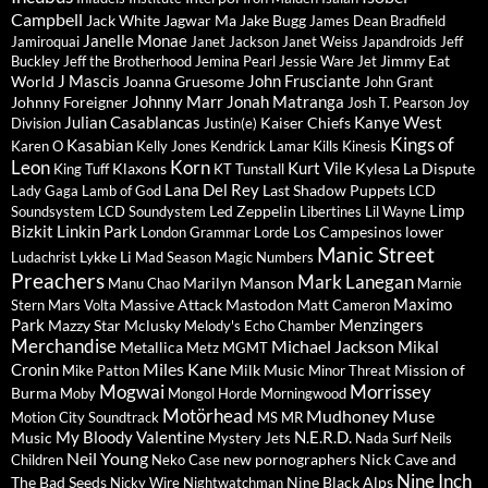
Campbell
Jack White
Jagwar Ma
Jake Bugg
James Dean Bradfield
Janelle Monae
Jamiroquai
Janet Jackson
Janet Weiss
Japandroids
Jeff
Jimmy Eat
Buckley
Jeff the Brotherhood
Jemina Pearl
Jessie Ware
Jet
J Mascis
John Frusciante
World
Joanna Gruesome
John Grant
Johnny Marr
Jonah Matranga
Johnny Foreigner
Josh T. Pearson
Joy
Julian Casablancas
Kanye West
Kaiser Chiefs
Division
Justin(e)
Kings of
Kasabian
Karen O
Kelly Jones
Kendrick Lamar
Kills
Kinesis
Leon
Korn
Kurt Vile
Klaxons
Kylesa
La Dispute
King Tuff
KT Tunstall
Lana Del Rey
Last Shadow Puppets
Lady Gaga
Lamb of God
LCD
Limp
Led Zeppelin
Soundsystem
LCD Soundystem
Libertines
Lil Wayne
Bizkit
Linkin Park
Los Campesinos
lower
London Grammar
Lorde
Manic Street
Lykke Li
Ludachrist
Mad Season
Magic Numbers
Preachers
Mark Lanegan
Marilyn Manson
Manu Chao
Marnie
Maximo
Massive Attack
Mastodon
Stern
Mars Volta
Matt Cameron
Park
Menzingers
Mazzy Star
Mclusky
Melody's Echo Chamber
Merchandise
Michael Jackson
Mikal
Metallica
Metz
MGMT
Miles Kane
Cronin
Milk Music
Mission of
Mike Patton
Minor Threat
Mogwai
Morrissey
Burma
Moby
Mongol Horde
Morningwood
Motörhead
Mudhoney
Muse
Motion City Soundtrack
MS MR
My Bloody Valentine
N.E.R.D.
Music
Mystery Jets
Nada Surf
Neils
Neil Young
new pornographers
Nick Cave and
Children
Neko Case
Nine Inch
The Bad Seeds
Nine Black Alps
Nicky Wire
Nightwatchman