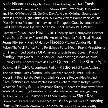
Nails
Nirvana
Oasis
No Age
Noel Gallagher
Nofx
No Doubt
Off!
Offspring
Oceansize
Odonis Odonis
Oathbreaker
Of Monsters
Original Soundtrack
and Men
Of Montreal
Ok Go
One Day As A Lion
Palms
orwells
Others
Ought
Outkast
P.O.S.
Palma Violets
Panic At The
Parquet Courts
Disco
Pantera
Paramore
parkay quarts
parquetcourts
Paul McCartney
Part Chimp
Passion Pit
Patti Smith
Paul Weller
Pearl Jam
Paws
Pennywise
Perfect
Pavement
Peace
Peeping Tom
Pissed
Pussy
Phoenix
Peter Doherty
Pharrell
Phil Anselmo
Pink Floyd
Placebo
Jeans
Pixies
Plague Vendor
Pity Sex
PJ Harvey
Plan B
Presidents
Poliça
Pond
Poison The Well
Portishead
Potty Mouth
Praxis
Of The United States Of America
priests
Primal Scream
Probot
Prodigy
Public Service Broadcasting
Propagandhi
Puddle of Mudd
Queens Of The Stone Age
Purling Hiss
Puscifer
Pyramids
Queen
R.E.M.
Radiohead
Raconteurs
Rage Against
Quicksand
Radio 4
Raveonettes
Rammstein
The Machine
Rakes
Ramones
rancid
Red Hot Chili Peppers
Razorlight
Real Estate
Reuben
Rise Against
Rival Schools
Robyn
rival sons
Robbie Williams
Robert Pollard
Roddy
Savages
Rolling Stones
Woomble
Royksopp
Scars On Broadway
Scott
Screaming Females
Weiland
Scum
Sebadoh
Sebastien Grainger
Serj
Sigur Ros
Sharon Van Etten
Shellac
Tankian
Sex Pistols
Shins
Sleigh Bells
Smashing
Slayer
Silverchair
Skaters
Slash
Slipknot
Sliver
Pumpkins
Sonic Youth
Smith Westerns
Sons of the Sea
Soulfly