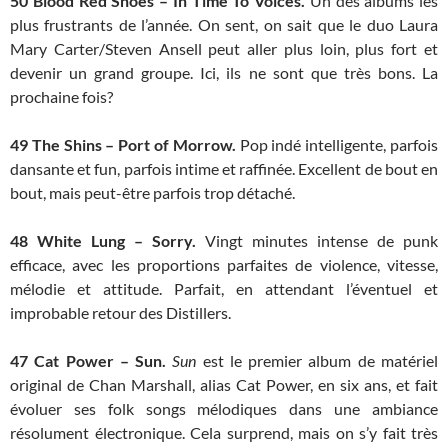
50
Blood Red Shoes – In Time To Voices.
Un des albums les
plus frustrants de l’année. On sent, on sait que le duo Laura
Mary Carter/Steven Ansell peut aller plus loin, plus fort et
devenir un grand groupe. Ici, ils ne sont que très bons. La
prochaine fois?
49
The Shins – Port of Morrow.
Pop indé intelligente, parfois
dansante et fun, parfois intime et raffinée. Excellent de bout en
bout, mais peut-être parfois trop détaché.
48
White Lung – Sorry.
Vingt minutes intense de punk
efficace, avec les proportions parfaites de violence, vitesse,
mélodie et attitude. Parfait, en attendant l’éventuel et
improbable retour des Distillers.
47
Cat Power – Sun.
Sun
est le premier album de matériel
original de Chan Marshall, alias Cat Power, en six ans, et fait
évoluer ses folk songs mélodiques dans une ambiance
résolument électronique. Cela surprend, mais on s’y fait très