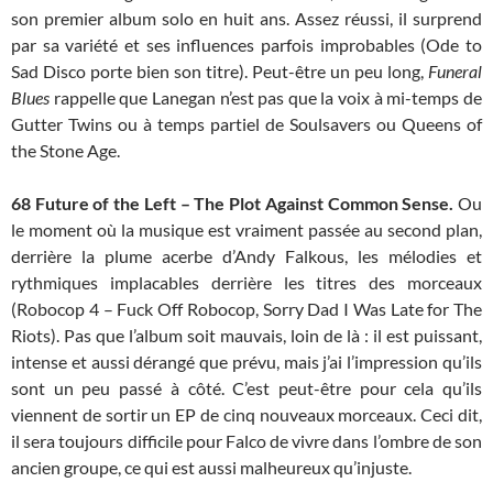
son premier album solo en huit ans. Assez réussi, il surprend
par sa variété et ses influences parfois improbables (Ode to
Sad Disco porte bien son titre). Peut-être un peu long,
Funeral
Blues
rappelle que Lanegan n’est pas que la voix à mi-temps de
Gutter Twins ou à temps partiel de Soulsavers ou Queens of
the Stone Age.
68
Future of the Left – The Plot Against Common Sense.
Ou
le moment où la musique est vraiment passée au second plan,
derrière la plume acerbe d’Andy Falkous, les mélodies et
rythmiques implacables derrière les titres des morceaux
(Robocop 4 – Fuck Off Robocop, Sorry Dad I Was Late for The
Riots). Pas que l’album soit mauvais, loin de là : il est puissant,
intense et aussi dérangé que prévu, mais j’ai l’impression qu’ils
sont un peu passé à côté. C’est peut-être pour cela qu’ils
viennent de sortir un EP de cinq nouveaux morceaux. Ceci dit,
il sera toujours difficile pour Falco de vivre dans l’ombre de son
ancien groupe, ce qui est aussi malheureux qu’injuste.