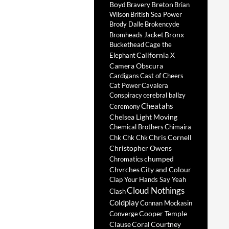
Boyd
Breton
Bravery
Brian
Wilson
British Sea Power
Brody Dalle
Brokencyde
Bronx
Bromheads Jacket
Buckethead
Cage the
California X
Elephant
Camera Obscura
Cardigans
Cast of Cheers
Cat Power
Cavalera
Conspiracy
cerebral ballzy
Cheatahs
Ceremony
Chelsea Light Moving
Chemical Brothers
Chimaira
Chris Cornell
Chk Chk Chk
Christopher Owens
chumped
Chromatics
Chvrches
City and Colour
Clap Your Hands Say Yeah
Cloud Nothings
Clash
Coldplay
Connan Mockasin
Cooper Temple
Converge
Clause
Coral
Courtney