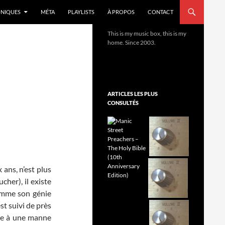
NIQUES
MÉTA
PLAYLISTS
À PROPOS
CONTACT
This is my music box, this is my
home. Since 2003.
ARTICLES LES PLUS
CONSULTÉS
 ans, n’est plus
cher), il existe
comme son génie
est suivi de près
iée à une manne