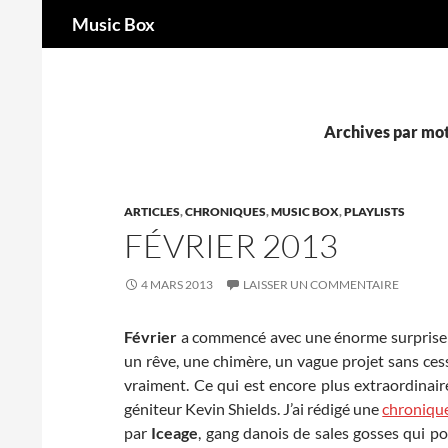
Recherche
Music Box
Aller
au
contenu
Archives par mot-
ARTICLES
,
CHRONIQUES
,
MUSIC BOX
,
PLAYLISTS
FÉVRIER 2013
4 MARS 2013
LAISSER UN COMMENTAIRE
Février
a commencé avec une énorme surprise
un rêve, une chimère, un vague projet sans cess
vraiment. Ce qui est encore plus extraordinair
géniteur Kevin Shields. J’ai rédigé une
chroniqu
par
Iceage
, gang danois de sales gosses qui po