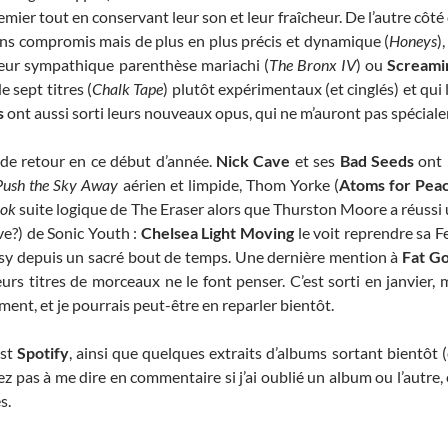
emier tout en conservant leur son et leur fraîcheur. De l’autre côté 
ans compromis mais de plus en plus précis et dynamique (
Honeys
)
leur sympathique parenthèse mariachi (
The Bronx IV
) ou
Screami
 sept titres (
Chalk Tape
) plutôt expérimentaux (et cinglés) et qui 
s
ont aussi sorti leurs nouveaux opus, qui ne m’auront pas spécia
 de retour en ce début d’année.
Nick Cave
et ses
Bad Seeds
ont 
Push the Sky Away
aérien et limpide, Thom Yorke (
Atoms for Pea
ok
suite logique de The Eraser alors que Thurston Moore a réussi u
ve?) de Sonic Youth :
Chelsea Light Moving
le voit reprendre sa F
oisy depuis un sacré bout de temps. Une dernière mention à
Fat G
s titres de morceaux ne le font penser. C’est sorti en janvier, m
ment, et je pourrais peut-être en reparler bientôt.
ist
Spotify
, ainsi que quelques extraits d’albums sortant bientôt 
itez pas à me dire en commentaire si j’ai oublié un album ou l’autre
s.