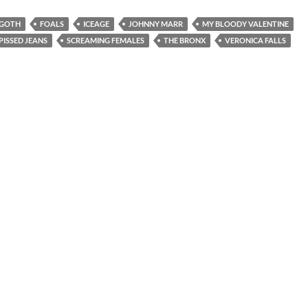
 GOTH
FOALS
ICEAGE
JOHNNY MARR
MY BLOODY VALENTINE
PISSED JEANS
SCREAMING FEMALES
THE BRONX
VERONICA FALLS