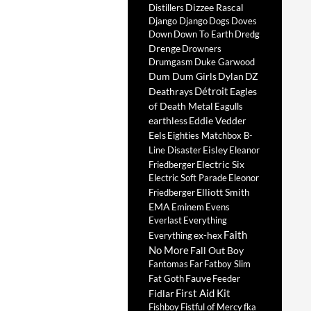
Dizzee Rascal
Distillers
Django Django
Dogs
Doves
Down
Down To Earth
Dredg
Drenge
Drowners
Drumgasm
Duke Garwood
Dum Dum Girls
Dylan
DZ
Détroit
Deathrays
Eagles
of Death Metal
Eagulls
earthless
Eddie Vedder
Eels
Eighties Matchbox B-
Eisley
Line Disaster
Eleanor
Electric Six
Friedberger
Electric Soft Parade
Eleonor
Elliott Smith
Friedberger
EMA
Eminem
Evens
Everlast
Everything
Faith
ex-hex
Everything
No More
Fall Out Boy
Fantomas
Far
Fatboy Slim
Fauve
Fat Goth
Feeder
First Aid Kit
Fidlar
Fishboy
Fistful of Mercy
fka