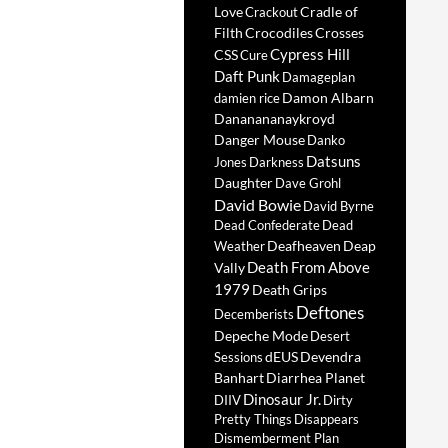
Love
Cradle of
Crackout
Filth
Crocodiles
Crosses
Cypress Hill
CSS
Cure
Daft Punk
Damageplan
Damon Albarn
damien rice
Dananananaykroyd
Danger Mouse
Danko
Datsuns
Jones
Darkness
Daughter
Dave Grohl
David Bowie
David Byrne
Dead Confederate
Dead
Deafheaven
Deap
Weather
Death From Above
Vally
1979
Death Grips
Deftones
Decemberists
Depeche Mode
Desert
dEUS
Devendra
Sessions
Banhart
Diarrhea Planet
Dinosaur Jr.
DIIV
Dirty
Pretty Things
Disappears
Dismemberment Plan