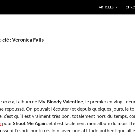
ARTICLES
CHRO
clé : Veronica Falls
 :
m b v
, l’album de
My Bloody Valentine
, le premier en vingt-deux
e repoussé. On pouvait l’écouter (et depuis quelques jours, le tou
e, c’est qu’il est vraiment très bon, totalement hors du temps, 
e
pour
Shoot Me Again
, et il est facilement mon album du mois. Il 
ussent l’esprit punk très loin, avec une attitude authentique all