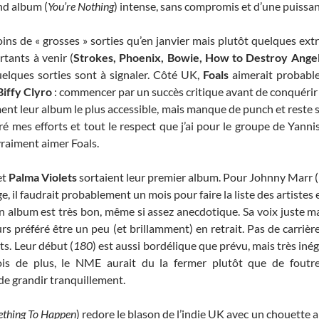
nd album (
You’re Nothing
) intense, sans compromis et d’une puissan
ns de « grosses » sorties qu’en janvier mais plutôt quelques extr
tants à venir (
Strokes, Phoenix, Bowie, How to Destroy Ange
elques sorties sont à signaler. Côté UK,
Foals
aimerait probable
Biffy Clyro
: commencer par un succès critique avant de conquérir 
ment leur album le plus accessible, mais manque de punch et reste 
ré mes efforts et tout le respect que j’ai pour le groupe de Yannis
vraiment aimer Foals.
et
Palma Violets
sortaient leur premier album. Pour Johnny Marr (
e, il faudrait probablement un mois pour faire la liste des artistes
 album est très bon, même si assez anecdotique. Sa voix juste m
rs préféré être un peu (et brillamment) en retrait. Pas de carrièr
s. Leur début (
180
) est aussi bordélique que prévu, mais très inég
is de plus, le NME aurait du la fermer plutôt que de foutr
de grandir tranquillement.
ething To Happen
) redore le blason de l’indie UK avec un chouette 