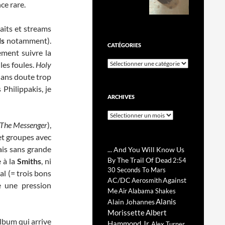
ce rare.
aits et streams
ls
notamment).
CATÉGORIES
ment suivre la
Catégories
les foules.
Holy
sans doute trop
 Philippakis, je
ARCHIVES
Archives
The Messenger
),
 et groupes avec
ais sans grande
... And You Will Know Us
By The Trail Of Dead
e à la
Smiths
, ni
2:54
30 Seconds To Mars
al (= trois bons
AC/DC
Against
Aerosmith
e une pression
Me
Air
Alabama Shakes
Alanis
Alain Johannes
Morissette
Albert
album qui arrive
Hammond Jr.
Alex Turner