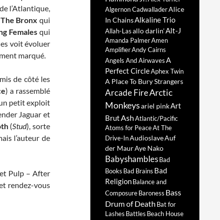
de l’Atlantique,
Alice
Algernon Cadwallader
,
The Bronx
qui
Alkaline Trio
In Chains
Alt-J
allo darlin'
ng Females
qui
Allah-Las
Amanda Palmer
Amen
les voit évoluer
Amplifier
Andy Cairns
lement marqué.
A
Angels And Airwaves
Perfect Circle
Aphex Twin
mis de côté les
A Place To Bury Strangers
ce
) a rassemblé
Arctic
Arcade Fire
n petit exploit
Monkeys
Art
ariel pink
ender Jaguar et
Ash
Brut
Atlantic/Pacific
oth
(
Stud
), sorte
Atoms for Peace
At The
ais l’auteur de
Audioslave
Auf
Drive-In
der Maur
Aye Nako
Babyshambles
Bad
Bad
Books
Bad Brains
(et Pulp – After
Religion
Balance and
, et rendez-vous
Bass
Composure
Baroness
Drum of Death
Bat for
Lashes
Battles
Beach House