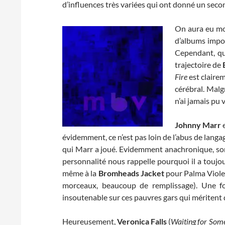
d’influences très variées qui ont donné un seco
On aura eu moi
d’albums impor
Cependant, qu
trajectoire de
Fire
est claire
cérébral. Malg
n’ai jamais pu 
Johnny Marr
évidemment, ce n’est pas loin de l’abus de langag
qui Marr a joué. Evidemment anachronique, son
personnalité nous rappelle pourquoi il a toujou
même à la
Bromheads Jacket
pour Palma Violet
morceaux, beaucoup de remplissage). Une fo
insoutenable sur ces pauvres gars qui méritent 
Heureusement,
Veronica Falls
(
Waiting for Som