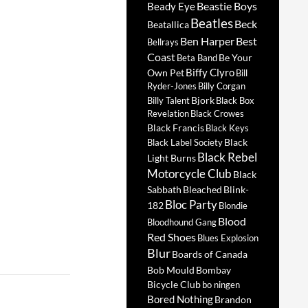
Beastie Boys
Beady Eye
Beatles
Beck
Beatallica
Ben Harper
Best
Bellrays
Coast
Be Your
Beta Band
Biffy Clyro
Own Pet
Bill
Ryder-Jones
Billy Corgan
Bjork
Billy Talent
Black Box
Revelation
Black Crowes
Black Francis
Black Keys
Black
Black Label Society
Black Rebel
Light Burns
Motorcycle Club
Black
Sabbath
Bleached
Blink-
Bloc Party
182
Blondie
Blood
Bloodhound Gang
Red Shoes
Blues Explosion
Blur
Boards of Canada
Bob Mould
Bombay
Bicycle Club
bo ningen
Bored Nothing
Brandon