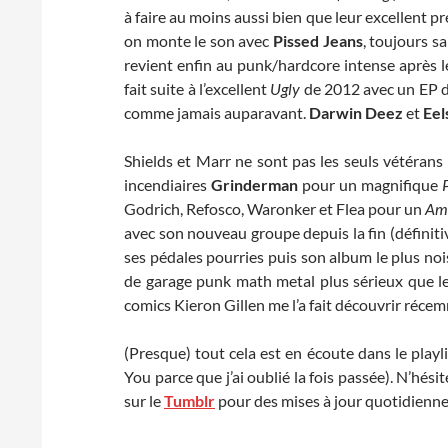
à faire au moins aussi bien que leur excellent pr
on monte le son avec
Pissed Jeans
, toujours s
revient enfin au punk/hardcore intense après 
fait suite à l’excellent
Ugly
de 2012 avec un EP de
comme jamais auparavant.
Darwin Deez
et
Eel
Shields et Marr ne sont pas les seuls vétérans
incendiaires
Grinderman
pour un magnifique
Godrich, Refosco, Waronker et Flea pour un
Am
avec son nouveau groupe depuis la fin (définiti
ses pédales pourries puis son album le plus n
de garage punk math metal plus sérieux que leur
comics Kieron Gillen me l’a fait découvrir récem
(Presque) tout cela est en écoute dans le playl
You parce que j’ai oublié la fois passée). N’hés
sur le
Tumblr
pour des mises à jour quotidienne