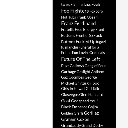
Foals
twigs
Flaming Lips
Foo Fighters
Foxboro
Hot Tubs
Frank Ocean
Franz Ferdinand
Fratellis
Free Energy
Front
Fuck
Bottoms
Frontier(s)
Fucked Up
Buttons
fugazi
fu manchu
Funeral for a
Friend
Fun Lovin' Criminals
Future Of The Left
Fuzz
Gallows
Gang of Four
Garbage
Gaslight Anthem
Gaz Coombes
George
girlpool
Michael
Ghinzu
Girls In Hawaii
Girl Talk
Glasvegas
Glen Hansard
Goat
Godspeed You!
Black Emperor
Gojira
Gorillaz
Golden Grrrls
Graham Coxon
Grandaddy
Grand Duchy