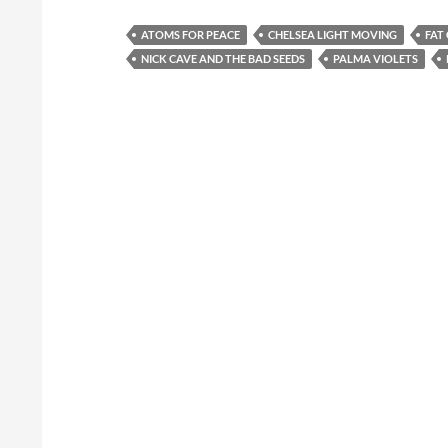
ATOMS FOR PEACE
CHELSEA LIGHT MOVING
FAT
NICK CAVE AND THE BAD SEEDS
PALMA VIOLETS