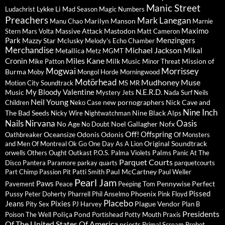
Manic Street
Lykke Li
Ludachrist
Mad Season
Magic Numbers
Preachers
Mark Lanegan
Marilyn Manson
Manu Chao
Marnie
Maximo
Massive Attack
Mastodon
Stern
Mars Volta
Matt Cameron
Park
Menzingers
Mazzy Star
Mclusky
Melody's Echo Chamber
Merchandise
Michael Jackson
Mikal
Metallica
Metz
MGMT
Miles Kane
Cronin
Milk Music
Mission of
Mike Patton
Minor Threat
Mogwai
Morrissey
Burma
Moby
Mongol Horde
Morningwood
Motörhead
Mudhoney
Muse
Motion City Soundtrack
MS MR
My Bloody Valentine
N.E.R.D.
Music
Mystery Jets
Nada Surf
Neils
Neil Young
new pornographers
Nick Cave and
Children
Neko Case
Nine Inch
The Bad Seeds
Nine Black Alps
Nicky Wire
Nightwatchman
Nails
Nirvana
Oasis
No Age
Noel Gallagher
Nofx
No Doubt
Off!
Offspring
Oceansize
Odonis Odonis
Oathbreaker
Of Monsters
Original Soundtrack
and Men
Of Montreal
Ok Go
One Day As A Lion
Palms
orwells
Others
Ought
Outkast
P.O.S.
Palma Violets
Panic At The
Parquet Courts
Disco
Pantera
Paramore
parkay quarts
parquetcourts
Paul McCartney
Part Chimp
Passion Pit
Patti Smith
Paul Weller
Pearl Jam
Paws
Pennywise
Perfect
Pavement
Peace
Peeping Tom
Pissed
Pussy
Phoenix
Peter Doherty
Pharrell
Phil Anselmo
Pink Floyd
Placebo
Jeans
Pixies
Plague Vendor
Pity Sex
PJ Harvey
Plan B
Presidents
Poliça
Pond
Poison The Well
Portishead
Potty Mouth
Praxis
Of The United States Of America
priests
Primal Scream
Probot