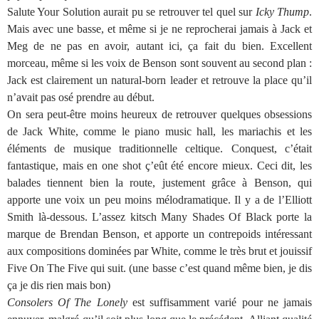
Salute Your Solution aurait pu se retrouver tel quel sur
Icky Thump
.
Mais avec une basse, et même si je ne reprocherai jamais à Jack et
Meg de ne pas en avoir, autant ici, ça fait du bien. Excellent
morceau, même si les voix de Benson sont souvent au second plan :
Jack est clairement un natural-born leader et retrouve la place qu’il
n’avait pas osé prendre au début.
On sera peut-être moins heureux de retrouver quelques obsessions
de Jack White, comme le piano music hall, les mariachis et les
éléments de musique traditionnelle celtique. Conquest, c’était
fantastique, mais en one shot ç’eût été encore mieux. Ceci dit, les
balades tiennent bien la route, justement grâce à Benson, qui
apporte une voix un peu moins mélodramatique. Il y a de l’Elliott
Smith là-dessous. L’assez kitsch Many Shades Of Black porte la
marque de Brendan Benson, et apporte un contrepoids intéressant
aux compositions dominées par White, comme le très brut et jouissif
Five On The Five qui suit. (une basse c’est quand même bien, je dis
ça je dis rien mais bon)
Consolers Of The Lonely
est suffisamment varié pour ne jamais