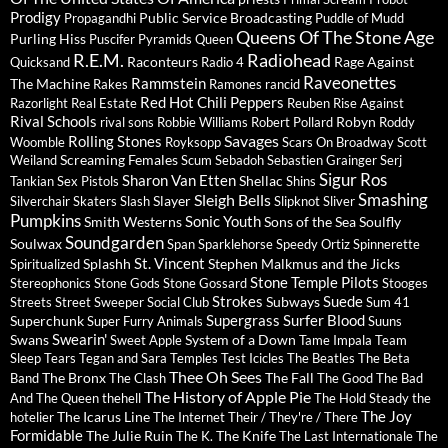
Prodigy
Public Service Broadcasting
Propagandhi
Puddle of Mudd
Queens Of The Stone Age
Purling Hiss
Puscifer
Pyramids
Queen
R.E.M.
Radiohead
Raconteurs
Rage Against
Quicksand
Radio 4
Raveonettes
Rammstein
The Machine
Rakes
Ramones
rancid
Red Hot Chili Peppers
Razorlight
Real Estate
Reuben
Rise Against
Rival Schools
Robyn
rival sons
Robbie Williams
Robert Pollard
Roddy
Savages
Rolling Stones
Woomble
Royksopp
Scars On Broadway
Scott
Screaming Females
Weiland
Scum
Sebadoh
Sebastien Grainger
Serj
Sigur Ros
Sharon Van Etten
Shellac
Tankian
Sex Pistols
Shins
Sleigh Bells
Smashing
Slayer
Silverchair
Skaters
Slash
Slipknot
Sliver
Pumpkins
Sonic Youth
Smith Westerns
Sons of the Sea
Soulfly
Soundgarden
Soulwax
Span
Sparklehorse
Speedy Ortiz
Spinnerette
St. Vincent
Splashh
Stephen Malkmus and the Jicks
Spiritualized
Stone Temple Pilots
Stereophonics
Stone Gods
Stone Gossard
Stooges
Strokes
Suede
Subways
Streets
Street Sweeper Social Club
Sum 41
Supergrass
Surfer Blood
Superchunk
Super Furry Animals
Suuns
Swearin'
Swans
System of a Down
Sweet Apple
Tame Impala
Team
Sleep
Tears
Tegan and Sara
Temples
Test Icicles
The Beatles
The Beta
Thee Oh Sees
The Bronx
The Fall
Band
The Clash
The Good The Bad
The History of Apple Pie
And The Queen
thehell
The Hold Steady
the
The Joy
The Icarus Line
hotelier
The Internet
Their / They're / There
Formidable
The Julie Ruin
The Knife
The K.
The Last Internationale
The