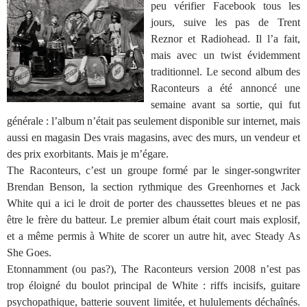
peu vérifier Facebook tous les
jours, suive les pas de Trent
Reznor et Radiohead. Il l’a fait,
mais avec un twist évidemment
traditionnel. Le second album des
Raconteurs a été annoncé une
semaine avant sa sortie, qui fut
générale : l’album n’était pas seulement disponible sur internet, mais
aussi en magasin Des vrais magasins, avec des murs, un vendeur et
des prix exorbitants. Mais je m’égare.
The Raconteurs, c’est un groupe formé par le singer-songwriter
Brendan Benson, la section rythmique des Greenhornes et Jack
White qui a ici le droit de porter des chaussettes bleues et ne pas
être le frère du batteur. Le premier album était court mais explosif,
et a même permis à White de scorer un autre hit, avec Steady As
She Goes.
Etonnamment (ou pas?), The Raconteurs version 2008 n’est pas
trop éloigné du boulot principal de White : riffs incisifs, guitare
psychopathique, batterie souvent limitée, et hululements déchaînés.