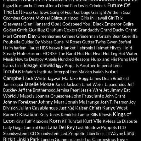
Future Of
fugazi
fu manchu
Funeral for a Friend
Fun Lovin' Criminals
The Left
Fuzz
Gallows
Garbage
Gang of Four
Gaslight Anthem
Gaz
girlpool
Coombes
George Michael
Ghinzu
Girls In Hawaii
Girl Talk
Goat
Glasvegas
Glen Hansard
Godspeed You! Black Emperor
Gojira
Gorillaz
Graham Coxon
Grandaddy
Grant
Golden Grrrls
Grand Duchy
Green Day
Hart
Guerilla
Greenhornes
Grimes
Grinderman
Grizzly Bear
Poubelle
Guns 'N Roses
Guided By Voices
Gutter Twins
Gwen Stefani
Hives
Haust
heavy blanket
Helmet
Hold
Haim
harlem
HBS
Hebronix
Steady
Hole
HORSE The Band
Horrors
Hot Hot Heat
Hot Leg
Hot Water
Hunx and His Punx
Music
How to Destroy Angels
Hundred Reasons
IAM
Iceage
Idlewild
Iggy Pop
I Is Another
Icarus Line
Imperial Teen
Incubus
Isobel
Interpol
Infadels
Institute
Iron Maiden
Isaïah
Campbell
Jack White
Jagwar Ma
Jake Bugg
James Dean Bradfield
Janelle Monae
Jamiroquai
Janet Jackson
Janet Weiss
Japandroids
Jeff
Jimmy Eat
Buckley
Jeff the Brotherhood
Jemina Pearl
Jessie Ware
Jet
J Mascis
John Frusciante
World
Joanna Gruesome
John Grant
Johnny Marr
Jonah Matranga
Johnny Foreigner
Josh T. Pearson
Joy
Julian Casablancas
Kanye West
Kaiser Chiefs
Division
Justin(e)
Kings of
Kasabian
Karen O
Kelly Jones
Kendrick Lamar
Kills
Kinesis
Leon
Korn
Kurt Vile
Klaxons
Kylesa
La Dispute
King Tuff
KT Tunstall
Lana Del Rey
Last Shadow Puppets
Lady Gaga
Lamb of God
LCD
Limp
Led Zeppelin
Soundsystem
LCD Soundystem
Libertines
Lil Wayne
Bizkit
Linkin Park
Los Campesinos
lower
London Grammar
Lorde