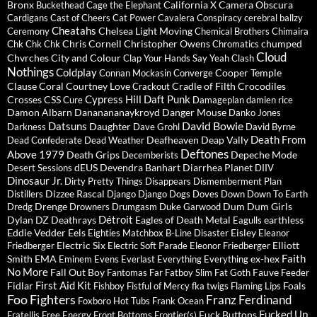
Bronx
California X
Camera Obscura
Buckethead
Cage the Elephant
Cardigans
Cast of Cheers
Cat Power
Cavalera Conspiracy
cerebral ballzy
Cheatahs
Chelsea Light Moving
Ceremony
Chemical Brothers
Chimaira
Chris Cornell
Christopher Owens
chumped
Chk Chk Chk
Chromatics
Cloud
Chvrches
City and Colour
Clap Your Hands Say Yeah
Clash
Nothings
Coldplay
Cooper Temple
Connan Mockasin
Converge
Clause
Coral
Courtney Love
Cradle of Filth
Crocodiles
Crackout
Cypress Hill
Daft Punk
Crosses
CSS
Cure
Damageplan
damien rice
Damon Albarn
Dananananaykroyd
Danger Mouse
Danko Jones
David Bowie
Datsuns
Daughter
Darkness
Dave Grohl
David Byrne
Death From
Deafheaven
Deap Vally
Dead Confederate
Dead Weather
Deftones
Above 1979
Death Grips
Depeche Mode
Decemberists
dEUS
Devendra Banhart
Diarrhea Planet
Desert Sessions
DIIV
Dinosaur Jr.
Dirty Pretty Things
Disappears
Dismemberment Plan
Dizzee Rascal
Distillers
Django Django
Dogs
Doves
Down
Down To Earth
Drenge
Dum Dum Girls
Dredg
Drowners
Drumgasm
Duke Garwood
Détroit
Dylan
DZ Deathrays
Eagles of Death Metal
earthless
Eagulls
Eddie Vedder
Eels
Eisley
Eighties Matchbox B-Line Disaster
Eleanor
Electric Six
Elliott
Friedberger
Electric Soft Parade
Eleonor Friedberger
Faith
Smith
EMA
ex-hex
Eminem
Evens
Everlast
Everything Everything
No More
Fall Out Boy
Fauve
Fantomas
Far
Fatboy Slim
Fat Goth
Feeder
First Aid Kit
Fidlar
Foals
Fishboy
Fistful of Mercy
fka twigs
Flaming Lips
Foo Fighters
Franz Ferdinand
Foxboro Hot Tubs
Frank Ocean
Fucked Up
Fuck Buttons
Fratellis
Free Energy
Front Bottoms
Frontier(s)