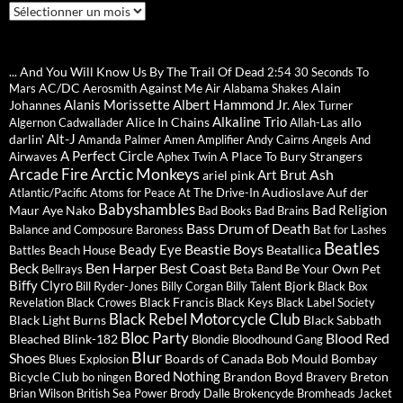
Archives
... And You Will Know Us By The Trail Of Dead
2:54
30 Seconds To
AC/DC
Against Me
Alain
Mars
Aerosmith
Air
Alabama Shakes
Alanis Morissette
Albert Hammond Jr.
Johannes
Alex Turner
Alkaline Trio
Alice In Chains
allo
Algernon Cadwallader
Allah-Las
Alt-J
darlin'
Amanda Palmer
Amen
Amplifier
Andy Cairns
Angels And
A Perfect Circle
A Place To Bury Strangers
Airwaves
Aphex Twin
Arctic Monkeys
Arcade Fire
Ash
Art Brut
ariel pink
Audioslave
Auf der
Atlantic/Pacific
Atoms for Peace
At The Drive-In
Babyshambles
Bad Religion
Maur
Aye Nako
Bad Books
Bad Brains
Bass Drum of Death
Balance and Composure
Baroness
Bat for Lashes
Beatles
Beastie Boys
Beady Eye
Beatallica
Battles
Beach House
Beck
Ben Harper
Best Coast
Be Your Own Pet
Bellrays
Beta Band
Biffy Clyro
Bjork
Bill Ryder-Jones
Billy Corgan
Billy Talent
Black Box
Black Francis
Revelation
Black Crowes
Black Keys
Black Label Society
Black Rebel Motorcycle Club
Black Light Burns
Black Sabbath
Bloc Party
Blood Red
Bleached
Blink-182
Blondie
Bloodhound Gang
Blur
Shoes
Boards of Canada
Bob Mould
Bombay
Blues Explosion
Bored Nothing
Bicycle Club
Brandon Boyd
Breton
bo ningen
Bravery
Brian Wilson
British Sea Power
Brody Dalle
Brokencyde
Bromheads Jacket