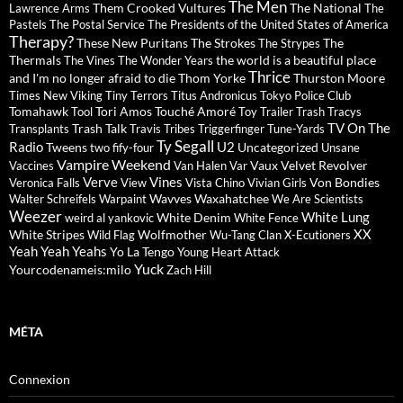
The Men
Them Crooked Vultures
The National
Lawrence Arms
The
Pastels
The Postal Service
The Presidents of the United States of America
Therapy?
These New Puritans
The Strokes
The
The Strypes
Thermals
the world is a beautiful place
The Vines
The Wonder Years
Thrice
and I'm no longer afraid to die
Thom Yorke
Thurston Moore
Times New Viking
Tiny Terrors
Titus Andronicus
Tokyo Police Club
Tomahawk
Tori Amos
Touché Amoré
Tool
Toy
Trailer Trash Tracys
TV On The
Trash Talk
Transplants
Travis
Tribes
Triggerfinger
Tune-Yards
Ty Segall
Radio
U2
Tweens
Uncategorized
two fify-four
Unsane
Vampire Weekend
Vaux
Velvet Revolver
Vaccines
Van Halen
Var
Verve
Vines
Von Bondies
Veronica Falls
View
Vista Chino
Vivian Girls
Wavves
Waxahatchee
Walter Schreifels
Warpaint
We Are Scientists
Weezer
White Lung
White Denim
weird al yankovic
White Fence
XX
White Stripes
Wolfmother
Wild Flag
Wu-Tang Clan
X-Ecutioners
Yeah Yeah Yeahs
Yo La Tengo
Young Heart Attack
Yuck
Yourcodenameis:milo
Zach Hill
MÉTA
Connexion