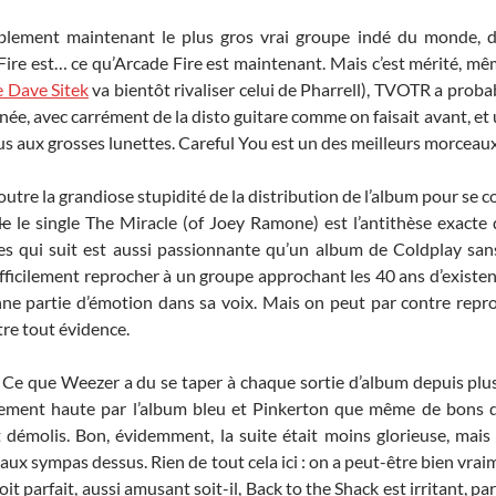
blement maintenant le plus gros vrai groupe indé du monde, 
Fire est… ce qu’Arcade Fire est maintenant. Mais c’est mérité, mê
 Dave Sitek
va bientôt rivaliser celui de Pharrell), TVOTR a proba
ée, avec carrément de la disto guitare comme on faisait avant, et 
us aux grosses lunettes. Careful You est un des meilleurs morceau
outre la grandiose stupidité de la distribution de l’album pour se c
le
le single The Miracle (of Joey Ramone) est l’antithèse exacte
ades qui suit est aussi passionnante qu’un album de Coldplay san
ficilement reprocher à un groupe approchant les 40 ans d’exist
nne partie d’émotion dans sa voix. Mais on peut par contre repr
tre tout évidence.
. Ce que Weezer a du se taper à chaque sortie d’album depuis plus
 tellement haute par l’album bleu et Pinkerton que même de bon
 démolis. Bon, évidemment, la suite était moins glorieuse, mais 
x sympas dessus. Rien de tout cela ici : on a peut-être bien vrai
it parfait, aussi amusant soit-il, Back to the Shack est irritant, p