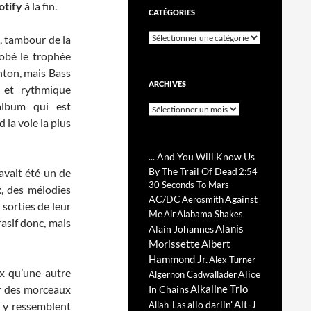
otify
à la fin.
CATÉGORIES
Catégories
, tambour de la
robé le trophée
ghton, mais Bass
ARCHIVES
t et rythmique
album qui est
Archives
la voie la plus
... And You Will Know Us
By The Trail Of Dead
avait été un de
2:54
30 Seconds To Mars
, des mélodies
AC/DC
Against
Aerosmith
sorties de leur
Me
Air
Alabama Shakes
rasif donc, mais
Alanis
Alain Johannes
Morissette
Albert
Hammond Jr.
Alex Turner
ix qu’une autre
Alice
Algernon Cadwallader
er des morceaux
Alkaline Trio
In Chains
Alt-J
allo darlin'
 y ressemblent
Allah-Las