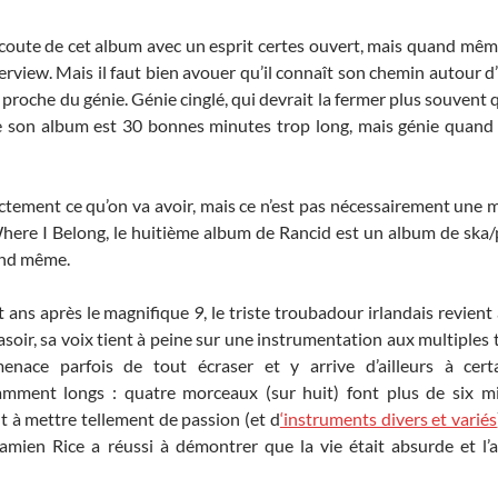
’écoute de cet album avec un esprit certes ouvert, mais quand mêm
terview. Mais il faut bien avouer qu’il connaît son chemin autour 
roche du génie. Génie cinglé, qui devrait la fermer plus souvent q
que son album est 30 bonnes minutes trop long, mais génie qua
xactement ce qu’on va avoir, mais ce n’est pas nécessairement une 
Where I Belong, le huitième album de Rancid est un album de ska/
uand même.
it ans après le magnifique
9
, le triste troubadour irlandais revien
 rasoir, sa voix tient à peine sur une instrumentation aux multiple
enace parfois de tout écraser et y arrive d’ailleurs à cer
ment longs : quatre morceaux (sur huit) font plus de six m
t à mettre tellement de passion (et d
‘instruments divers et variés
Damien Rice a réussi à démontrer que la vie était absurde et l