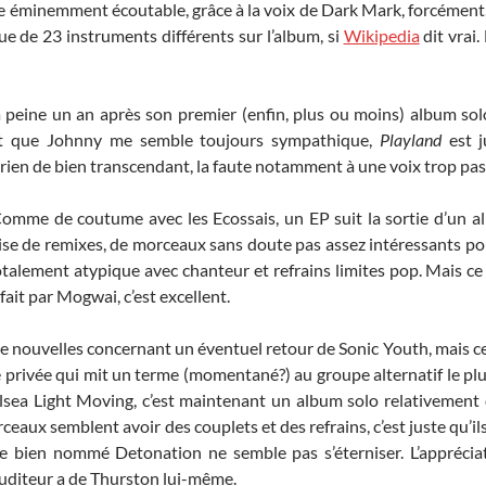
e éminemment écoutable, grâce à la voix de Dark Mark, forcément, 
e de 23 instruments différents sur l’album, si
Wikipedia
dit vrai.
, à peine un an après son premier (enfin, plus ou moins) album sol
e et que Johnny me semble toujours sympathique,
Playland
est j
ien de bien transcendant, la faute notamment à une voix trop pas
Comme de coutume avec les Ecossais, un EP suit la sortie d’un al
rise de remixes, de morceaux sans doute pas assez intéressants po
talement atypique avec chanteur et refrains limites pop. Mais ce 
 fait par Mogwai, c’est excellent.
de nouvelles concernant un éventuel retour de Sonic Youth, mais c
 privée qui mit un terme (momentané?) au groupe alternatif le pl
elsea Light Moving, c’est maintenant un album solo relativement 
rceaux semblent avoir des couplets et des refrains, c’est juste qu’il
l le bien nommé Detonation ne semble pas s’éterniser. L’apprécia
auditeur a de Thurston lui-même.