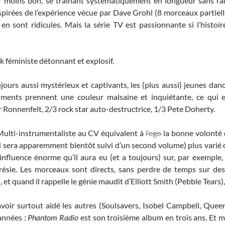
eur moins bon, se traînant systématiquement en longueur sans rai
spirées de l’expérience vécue par Dave Grohl (8 morceaux partiell
 en sont ridicules. Mais la série TV est passionnante si l’histoi
 féministe détonnant et explosif.
jours aussi mystérieux et captivants, les (plus aussi) jeunes da
uments prennent une couleur malsaine et inquiétante, ce qui 
r Ronnenfelt, 2/3 rock star auto-destructrice, 1/3 Pete Doherty.
Multi-instrumentaliste au CV équivalent à
l’ego
la bonne volonté 
 sera apparemment bientôt suivi d’un second volume) plus varié
influence énorme qu’il aura eu (et a toujours) sur, par exemple
érésie. Les morceaux sont directs, sans perdre de temps sur d
), et quand il rappelle le génie maudit d’Elliott Smith (Pebble Tears)
avoir surtout aidé les autres (Soulsavers, Isobel Campbell, Quee
 années :
Phantom Radio
est son troisième album en trois ans. Et m