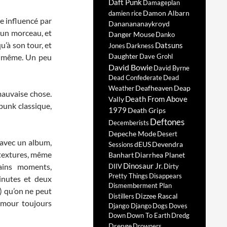
Daft Punk
Damageplan
Damon Albarn
damien rice
e influencé par
Dananananaykroyd
d’un morceau, et
Danger Mouse
Danko
u’à son tour, et
Datsuns
Jones
Darkness
Daughter
nd même. Un peu
Dave Grohl
David Bowie
David Byrne
Dead Confederate
Dead
Deafheaven
Deap
Weather
mauvaise chose.
Death From Above
Vally
punk classique,
1979
Death Grips
Deftones
Decemberists
Depeche Mode
Desert
t avec un album,
dEUS
Devendra
Sessions
s textures, même
Banhart
Diarrhea Planet
Dinosaur Jr.
tains moments,
DIIV
Dirty
Pretty Things
Disappears
inutes et deux
Dismemberment Plan
) qu’on ne peut
Dizzee Rascal
Distillers
’amour toujours
Django Django
Dogs
Doves
Down
Down To Earth
Dredg
Drenge
Drowners