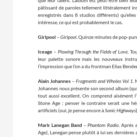
que leur talent. L’album est peut-être bien l
pâtissant de paroles tellement littéralement in
enregistrés dans 8 studios différents) qu’elles
intéresse, ce qui est probablement le cas.
Girlpool
–
Girlpool
. Quinze minutes de pop-punk
Iceage
–
Plowing Through the Fields of Love
.
Tou
leur palette sonore mais les nouveaux instr
l’impression que l’on a du frontman Elias Bende
Alain Johannes
–
Fragments and Wholes Vol 1
. 
Johannes nous présente son second album (qui
tout aussi excellent. On comprend aisément l’
Stone Age : penser le contraire serait une h
artificiels (oui, je pense encore à
Sonic Highways
Mark Lanegan Band
–
Phantom Radio
. Après 
Age), Lanegan pense plutôt à lui ses dernières