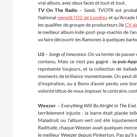
vrai album, avec deux faces et tout et tout.
TV On The Radio
–
Seeds
. TVOTR est proba
National
remplit l’O2 de Londres
et qu’Arcade 
les qualifier de groupe de producteurs (le
CV de
le meilleur album indé-post-pop-machin de l’ann
va faire découvrir les Ramones à quelques barb
U2
–
Songs of Innocence
. On va tenter de passer 
contenu. Mais ce n’est pas gagné :
la pub App
représente toujours, et la collection de ball
moments de brillance momentanée. On peut dif
d’inspiration, ou à Bono d’avoir perdu une bo
volonté têtue de nous imposer le contraire, con
Weezer
–
Everything Will Be Alright In The End
terriblement injuste : la barre était placée
Maladroit ou l’album vert ont été injustement
Raditude, chaque Weezer avait quelques morceau
le meilleur Weezer depuis Pinkerton. Pas qu’il so