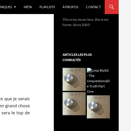
NIQUES
MÉTA
PLAYLISTS
À PROPOS
CONTACT
This is my music box, this is my
home. Since 2003.
ARTICLES LES PLUS
CONSULTÉS
e que je serais
ien grand chose
 sera le top de