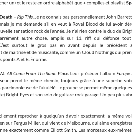
cher un) et le reste en ordre alphabétique + compiles et playlist
Sp
 Death
–
Rip This
. Je ne connais pas personnellement John Barrett
 mais je me demande s’il en veut à Royal Blood de lui avoir dé
uvelle sensation rock de l’année. Je n’ai rien contre le duo de Bri
carrément autre chose, amplis sur 11, riff qui défonce tou
 C’est surtout le gros pas en avant depuis le précédent 
 de maîtrise et de musicalité, comme un Cloud Nothings qui prend 
s points A et B. Énorme.
We All Come From The Same Place
. Leur précédent album
Europe
sseur prend le même chemin, toujours grâce à une superbe voix
s parcimonieuse de l’ukulélé. Le groupe se permet même quelques 
te) Bright Eyes et son solo de guitare rock garage. Un peu plus ab
icilement reprocher à quelqu’un d’avoir exactement la même vo
ien sur Fergus Miller, qui vient de Melbourne, qui aime enregistr
sonne exactement comme Elliott Smith. Les morceaux eux-mêmes