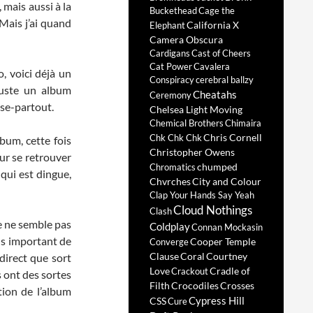
mais aussi à la
Buckethead
Cage the
 Mais j’ai quand
California X
Elephant
Camera Obscura
Cardigans
Cast of Cheers
Cat Power
Cavalera
o, voici déjà un
Conspiracy
cerebral ballzy
uste un album
Cheatahs
Ceremony
se-partout.
Chelsea Light Moving
Chemical Brothers
Chimaira
Chris Cornell
Chk Chk Chk
bum, cette fois
Christopher Owens
ur se retrouver
chumped
Chromatics
qui est dingue,
Chvrches
City and Colour
Clap Your Hands Say Yeah
Cloud Nothings
Clash
e ne semble pas
Coldplay
Connan Mockasin
us important de
Cooper Temple
Converge
Clause
Coral
Courtney
direct que sort
Love
Cradle of
Crackout
s ont des sortes
Filth
Crocodiles
Crosses
tion de l’album
Cypress Hill
CSS
Cure