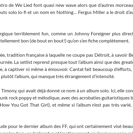
l’intro de We Lied font quasi new wave alors que d’autres morcea
uts solo lo-fi et un nom en Nothing… Fergus Miller a le droit d’a
rgique terriblement fun, comme un Johnny Foreigner plus direct
 tellement bon (de bout en bout!) qu’on s’en fiche complètement.
née, tradition française à laquelle ne coupe pas Détroit, à savoir 
rnée. La setlist reprend presque tout l’album ainsi que des greate
ue, à captiver ni même à émouvoir. Cantat fait beaucoup d’effort
 plutôt l’album, qui manque très étrangement d’intensité.
 Timony, qui avait déjà donné ce nom à un album solo. Ici, elle con
u punk rock poppy et mélodique, avec des acrobaties guitaristiques 
w You Got That Girl), et même si l’album n’est pas très varié, ce
t rude pour le dernier album des FF, qui ont certainement visé bea