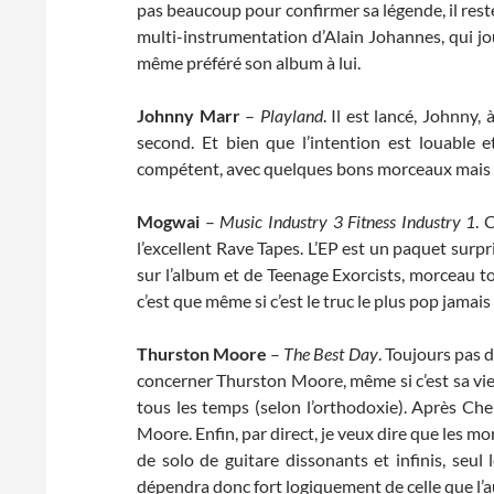
pas beaucoup pour confirmer sa légende, il rest
multi-instrumentation d’Alain Johannes, qui jou
même préféré son album à lui.
Johnny Marr
–
Playland
. Il est lancé, Johnny
second. Et bien que l’intention est louabl
compétent, avec quelques bons morceaux mais r
Mogwai
–
Music Industry 3 Fitness Industry 1
. 
l’excellent Rave Tapes. L’EP est un paquet surp
sur l’album et de Teenage Exorcists, morceau to
c’est que même si c’est le truc le plus pop jamais
Thurston Moore
–
The Best Day
. Toujours pas 
concerner Thurston Moore, même si c’est sa vie
tous les temps (selon l’orthodoxie). Après Ch
Moore. Enfin, par direct, je veux dire que les mo
de solo de guitare dissonants et infinis, seu
dépendra donc fort logiquement de celle que l’