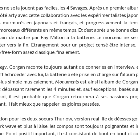
les ne se la jouent pas faciles, les 4 Savages. Après un premier alb
 côté arty avec cette collaboration avec les expérimentalistes jap
urmurés en japonais et français, et progressivement la ten
 morceaux différents en même temps. Et c’est après une bonne diz
 main de maître par Fay Milton à la batterie. Le morceau ne se
er vers la fin. Etrangement pour un project censé être intense, 
 free-form assez classique, finalement.
legy
. Corgan raconte toujours autant de conneries en interview, 
eff Schroeder avec lui, la batterie a été prise en charge sur l’albu
 plus simple musicalement.
Monuments
est ainsi l’album de Corgan 
dépassant rarement les 4 minutes et, sauf exceptions, basés su
ant, il est probable que Corgan retournera à ses passions pro
, il fait mieux que rappeler les gloires passées.
tion pour les deux soeurs Thurlow, version real life de déesses go
rk wave et plus à l’aise, les compos sont toujours poignantes et i
èche. Point positif important, il est consistant de bout en bout e