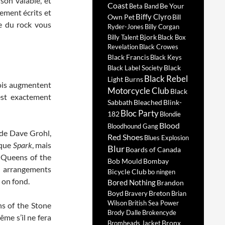
son valable, et
Coast
Be Your
Beta Band
ement écrits et
Biffy Clyro
Own Pet
Bill
re du rock vous
Ryder-Jones
Billy Corgan
Bjork
Billy Talent
Black Box
Revelation
Black Crowes
Black Francis
Black Keys
Black
Black Label Society
Black Rebel
Light Burns
nois augmentent
Motorcycle Club
Black
est exactement
Sabbath
Bleached
Blink-
Bloc Party
182
Blondie
Blood
Bloodhound Gang
de Dave Grohl,
Red Shoes
Blues Explosion
 que
Spark
, mais
Blur
Boards of Canada
, Queens of the
Bob Mould
Bombay
es arrangements
Bicycle Club
bo ningen
, on fond.
Bored Nothing
Brandon
Boyd
Breton
Bravery
Brian
Wilson
British Sea Power
ns of the Stone
Brody Dalle
Brokencyde
ême s’il ne fera
Bronx
Bromheads Jacket