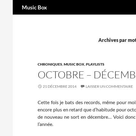
Recherche
Music Box
Aller
au
contenu
Archives par mot
CHRONIQUES
,
MUSIC BOX
,
PLAYLISTS
OCTOBRE – DÉCEMB
21 DÉCEMBRE 2014
LAISSER UN COMMENTAIRE
Cette fois je bats des records, même pour moi,
encore plus en retard que d’habitude pour octo
de nouveau ne sort en décembre… Voici donc le 
l’année.