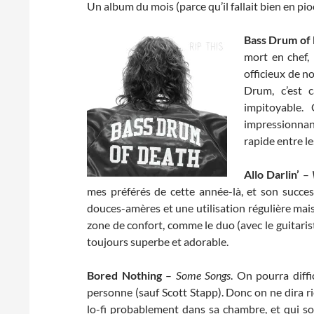
Un album du mois (parce qu’il fallait bien en pio
Bass Drum of
mort en chef,
officieux de no
Drum, c’est 
impitoyable.
impressionnant
rapide entre le
Allo Darlin’
–
mes préférés de cette année-là, et son succe
douces-amères et une utilisation régulière mai
zone de confort, comme le duo (avec le guitaris
toujours superbe et adorable.
Bored Nothing
–
Some Songs
. On pourra diff
personne (sauf Scott Stapp). Donc on ne dira r
lo-fi probablement dans sa chambre, et qui 