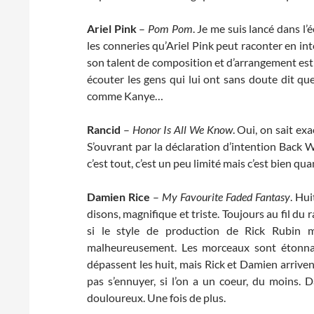
Ariel Pink
–
Pom Pom
. Je me suis lancé dans l
les conneries qu’Ariel Pink peut raconter en in
son talent de composition et d’arrangement est p
écouter les gens qui lui ont sans doute dit 
comme Kanye…
Rancid
–
Honor Is All We Know
. Oui, on sait e
S’ouvrant par la déclaration d’intention Back 
c’est tout, c’est un peu limité mais c’est bien q
Damien Rice
–
My Favourite Faded Fantasy
. Hu
disons, magnifique et triste. Toujours au fil du
si le style de production de Rick Rubin m
malheureusement. Les morceaux sont étonnam
dépassent les huit, mais Rick et Damien arriven
pas s’ennuyer, si l’on a un coeur, du moins. 
douloureux. Une fois de plus.