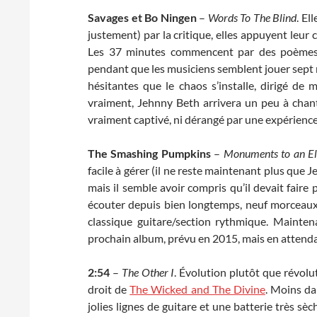
Savages et Bo Ningen
–
Words To The Blind
. El
justement) par la critique, elles appuyent leur
Les 37 minutes commencent par des poèmes m
pendant que les musiciens semblent jouer sept
hésitantes que le chaos s’installe, dirigé de
vraiment, Jehnny Beth arrivera un peu à chant
vraiment captivé, ni dérangé par une expérience
The Smashing Pumpkins
–
Monuments to an E
facile à gérer (il ne reste maintenant plus que J
mais il semble avoir compris qu’il devait faire
écouter depuis bien longtemps, neuf morceaux 
classique guitare/section rythmique. Mainten
prochain album, prévu en 2015, mais en attendant
2:54
–
The Other I
. Évolution plutôt que révolu
droit de
The Wicked and The Divine
. Moins da
jolies lignes de guitare et une batterie très s