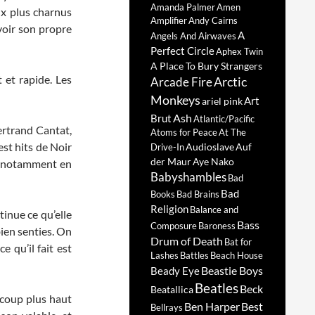
Amanda Palmer
Amen
ux plus charnus
Amplifier
Andy Cairns
voir son propre
A
Angels And Airwaves
Perfect Circle
Aphex Twin
A Place To Bury Strangers
 et rapide. Les
Arctic
Arcade Fire
Monkeys
Art
ariel pink
Ash
Brut
Atlantic/Pacific
Bertrand Cantat,
Atoms for Peace
At The
st hits de Noir
Audioslave
Auf
Drive-In
der Maur
Aye Nako
s, notamment en
Babyshambles
Bad
Bad
Books
Bad Brains
Religion
Balance and
tinue ce qu’elle
Bass
Composure
Baroness
bien senties. On
Drum of Death
Bat for
 qu’il fait est
Lashes
Battles
Beach House
Beastie Boys
Beady Eye
Beatles
Beck
Beatallica
ucoup plus haut
Ben Harper
Best
Bellrays