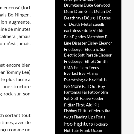
Drumgasm
Duke Garwood
um encensé (fort
Dum Dum Girls
Dylan
DZ
onais Bo Ningen.
Détroit
Deathrays
Eagles
sion augmente,
of Death Metal
Eagulls
aine de minutes
earthless
Eddie Vedder
 calmera jamais
Eels
Eighties Matchbox B-
on n’est jamais
Eisley
Line Disaster
Eleanor
Electric Six
Friedberger
Electric Soft Parade
Eleonor
Elliott Smith
Friedberger
est encore bien
EMA
Eminem
Evens
m par Tommy Lee)
Everlast
Everything
le plus facile à
Faith
ex-hex
Everything
r une structure
No More
Fall Out Boy
Fantomas
Far
Fatboy Slim
g-rock sur son
Fauve
Fat Goth
Feeder
First Aid Kit
Fidlar
Fishboy
Fistful of Mercy
fka
th sortant tout
Foals
twigs
Flaming Lips
ntimes, avec de
Foo Fighters
Foxboro
t conçu comme un
Hot Tubs
Frank Ocean