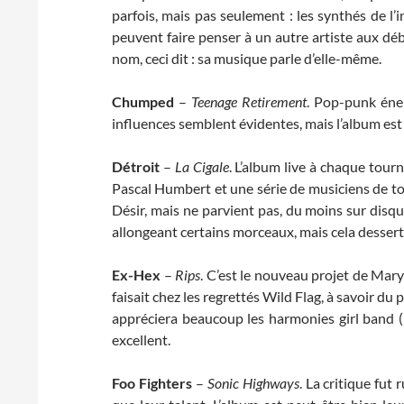
parfois, mais pas seulement : les synthés de 
peuvent faire penser à un autre artiste aux déb
nom, ceci dit : sa musique parle d’elle-même.
Chumped
–
Teenage Retirement
. Pop-punk éne
influences semblent évidentes, mais l’album est
Détroit
–
La Cigale
. L’album live à chaque tour
Pascal Humbert et une série de musiciens de tou
Désir, mais ne parvient pas, du moins sur disq
allongeant certains morceaux, mais cela dessert
Ex-Hex
–
Rips
. C’est le nouveau projet de Mary
faisait chez les regrettés Wild Flag, à savoir d
appréciera beaucoup les harmonies girl band (Ho
excellent.
Foo Fighters
–
Sonic Highways
. La critique fu