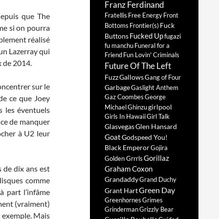
Franz Ferdinand
depuis que The
Fratellis
Free Energy
Front
Fuck
Bottoms
Frontier(s)
me si on pourra
Fucked Up
Buttons
fugazi
blement réalisé
fu manchu
Funeral for a
un Lazerray qui
Friend
Fun Lovin' Criminals
x de 2014.
Future Of The Left
Fuzz
Gallows
Gang of Four
oncentrer sur le
Garbage
Gaslight Anthem
Gaz Coombes
George
 de ce que Joey
girlpool
Michael
Ghinzu
s les éventuels
Girls In Hawaii
Girl Talk
ence de manquer
Glasvegas
Glen Hansard
ocher à U2 leur
Goat
Godspeed You!
Black Emperor
Gojira
Gorillaz
Golden Grrrls
 de dix ans est
Graham Coxon
Grandaddy
s disques comme
Grand Duchy
Green Day
Grant Hart
à part l’infâme
Greenhornes
Grimes
ment (vraiment)
Grinderman
Grizzly Bear
ar exemple. Mais