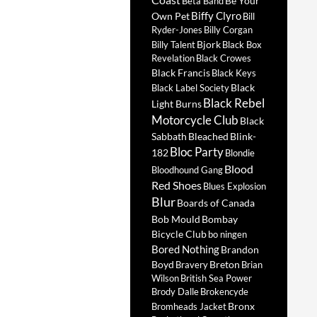
Be Your
Beta Band
Biffy Clyro
Own Pet
Bill
Ryder-Jones
Billy Corgan
Bjork
Billy Talent
Black Box
Revelation
Black Crowes
Black Francis
Black Keys
Black
Black Label Society
Black Rebel
Light Burns
Motorcycle Club
Black
Sabbath
Bleached
Blink-
Bloc Party
182
Blondie
Blood
Bloodhound Gang
Red Shoes
Blues Explosion
Blur
Boards of Canada
Bob Mould
Bombay
Bicycle Club
bo ningen
Bored Nothing
Brandon
Boyd
Breton
Bravery
Brian
Wilson
British Sea Power
Brody Dalle
Brokencyde
Bronx
Bromheads Jacket