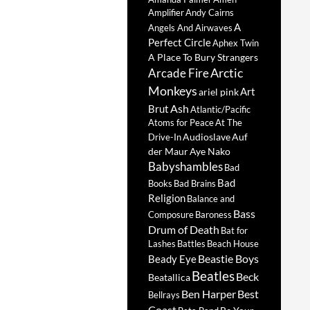
Amplifier
Andy Cairns
A
Angels And Airwaves
Perfect Circle
Aphex Twin
A Place To Bury Strangers
Arctic
Arcade Fire
Monkeys
Art
ariel pink
Ash
Brut
Atlantic/Pacific
Atoms for Peace
At The
Audioslave
Auf
Drive-In
der Maur
Aye Nako
Babyshambles
Bad
Bad
Books
Bad Brains
Religion
Balance and
Bass
Composure
Baroness
Drum of Death
Bat for
Lashes
Battles
Beach House
Beastie Boys
Beady Eye
Beatles
Beck
Beatallica
Ben Harper
Best
Bellrays
Coast