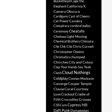
Buckethead
Cage the
California X
Elephant
Camera Obscura
Cardigans
Cast of Cheers
Cat Power
Cavalera
Conspiracy
cerebral ballzy
Cheatahs
Ceremony
Chelsea Light Moving
Chemical Brothers
Chimaira
Chris Cornell
Chk Chk Chk
Christopher Owens
chumped
Chromatics
Chvrches
City and Colour
Clap Your Hands Say Yeah
Cloud Nothings
Clash
Coldplay
Connan Mockasin
Cooper Temple
Converge
Clause
Coral
Courtney
Love
Cradle of
Crackout
Filth
Crocodiles
Crosses
Cypress Hill
CSS
Cure
Daft Punk
Damageplan