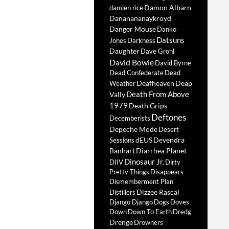
Damon Albarn
damien rice
Dananananaykroyd
Danger Mouse
Danko
Datsuns
Jones
Darkness
Daughter
Dave Grohl
David Bowie
David Byrne
Dead Confederate
Dead
Deafheaven
Deap
Weather
Death From Above
Vally
1979
Death Grips
Deftones
Decemberists
Depeche Mode
Desert
dEUS
Devendra
Sessions
Banhart
Diarrhea Planet
Dinosaur Jr.
DIIV
Dirty
Pretty Things
Disappears
Dismemberment Plan
Dizzee Rascal
Distillers
Django Django
Dogs
Doves
Down
Down To Earth
Dredg
Drenge
Drowners