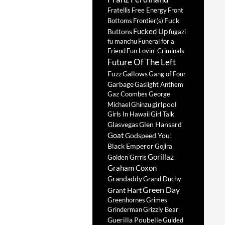
Fratellis
Free Energy
Front
Fuck
Bottoms
Frontier(s)
Fucked Up
Buttons
fugazi
fu manchu
Funeral for a
Friend
Fun Lovin' Criminals
Future Of The Left
Fuzz
Gallows
Gang of Four
Garbage
Gaslight Anthem
Gaz Coombes
George
girlpool
Michael
Ghinzu
Girls In Hawaii
Girl Talk
Glasvegas
Glen Hansard
Goat
Godspeed You!
Black Emperor
Gojira
Gorillaz
Golden Grrrls
Graham Coxon
Grandaddy
Grand Duchy
Green Day
Grant Hart
Greenhornes
Grimes
Grinderman
Grizzly Bear
Guerilla Poubelle
Guided