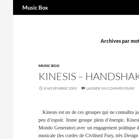
Recherche
Music Box
Aller
au
contenu
Archives par mot-
MUSIC BOX
KINESIS – HANDSHA
8 NOVEMBRE 2003
LAISSER UN COMMENTAIRE
Kinesis est un de ces groupes qui ne connaîtra j
peu d’espoir. Jeune groupe plein d’énergie, Kines
Mondo Generator) avec un engagement politique des
musicale (les cordes de Civilised Fury, très Design