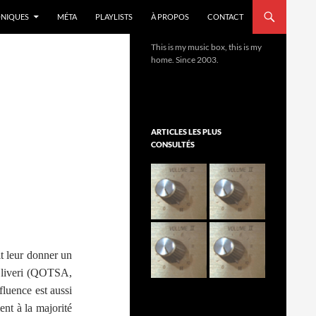
NIQUES
MÉTA
PLAYLISTS
À PROPOS
CONTACT
This is my music box, this is my
home. Since 2003.
ARTICLES LES PLUS
CONSULTÉS
t leur donner un
 Oliveri (QOTSA,
luence est aussi
ent à la majorité