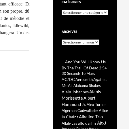
CATÉGORIES
tant efficace. Et
un son propre, dû
Catégories
it de mélodie et
anics, Idlewild,
ARCHIVES
changera. Un des
Archives
... And You Will Know Us
By The Trail Of Dead
2:54
30 Seconds To Mars
AC/DC
Against
Aerosmith
Me
Air
Alabama Shakes
Alanis
Alain Johannes
Morissette
Albert
Hammond Jr.
Alex Turner
Alice
Algernon Cadwallader
Alkaline Trio
In Chains
Alt-J
allo darlin'
Allah-Las
Amanda Palmer
Amen