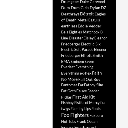
Drumgasm
Duke Garwood
Dum Dum Girls
Dylan
DZ
Détroit
Deathrays
Eagles
of Death Metal
Eagulls
earthless
Eddie Vedder
Eels
Eighties Matchbox B-
Eisley
Line Disaster
Eleanor
Electric Six
Friedberger
Electric Soft Parade
Eleonor
Elliott Smith
Friedberger
EMA
Eminem
Evens
Everlast
Everything
Faith
ex-hex
Everything
No More
Fall Out Boy
Fantomas
Far
Fatboy Slim
Fauve
Fat Goth
Feeder
First Aid Kit
Fidlar
Fishboy
Fistful of Mercy
fka
Foals
twigs
Flaming Lips
Foo Fighters
Foxboro
Hot Tubs
Frank Ocean
Franz Ferdinand