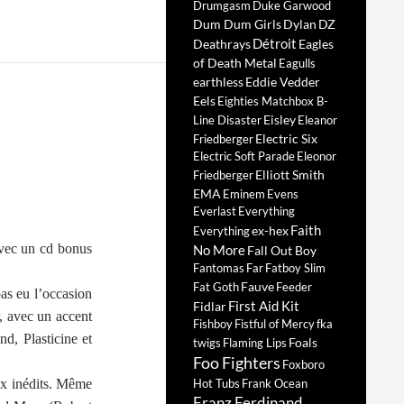
Drumgasm
Duke Garwood
Dum Dum Girls
Dylan
DZ
Détroit
Deathrays
Eagles
of Death Metal
Eagulls
earthless
Eddie Vedder
Eels
Eighties Matchbox B-
Eisley
Line Disaster
Eleanor
Electric Six
Friedberger
Electric Soft Parade
Eleonor
Elliott Smith
Friedberger
EMA
Eminem
Evens
Everlast
Everything
Faith
ex-hex
Everything
ec un cd bonus
No More
Fall Out Boy
Fantomas
Far
Fatboy Slim
Fauve
Fat Goth
Feeder
pas eu l’occasion
First Aid Kit
Fidlar
, avec un accent
Fishboy
Fistful of Mercy
fka
nd, Plasticine et
Foals
twigs
Flaming Lips
Foo Fighters
Foxboro
eux inédits. Même
Hot Tubs
Frank Ocean
Franz Ferdinand