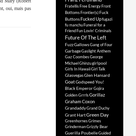
and Mary (Robert
Fratellis
Free Energy
Front
t, oui, mais pas
Fuck
Bottoms
Frontier(s)
Fucked Up
Buttons
fugazi
fu manchu
Funeral for a
Friend
Fun Lovin' Criminals
Future Of The Left
Fuzz
Gallows
Gang of Four
Garbage
Gaslight Anthem
Gaz Coombes
George
girlpool
Michael
Ghinzu
Girls In Hawaii
Girl Talk
Glasvegas
Glen Hansard
Goat
Godspeed You!
Black Emperor
Gojira
Gorillaz
Golden Grrrls
Graham Coxon
Grandaddy
Grand Duchy
Green Day
Grant Hart
Greenhornes
Grimes
Grinderman
Grizzly Bear
Guerilla Poubelle
Guided