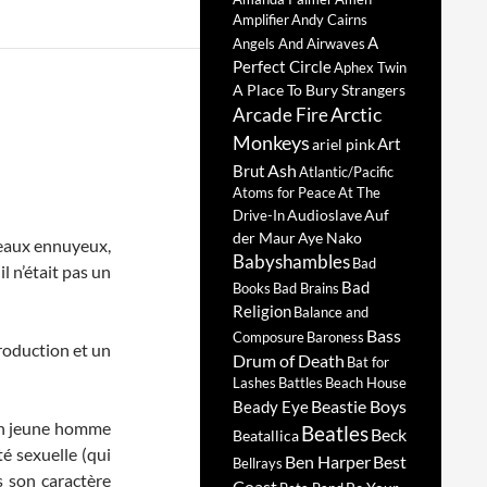
Amplifier
Andy Cairns
A
Angels And Airwaves
Perfect Circle
Aphex Twin
A Place To Bury Strangers
Arctic
Arcade Fire
Monkeys
Art
ariel pink
Ash
Brut
Atlantic/Pacific
Atoms for Peace
At The
Audioslave
Auf
Drive-In
der Maur
Aye Nako
rceaux ennuyeux,
Babyshambles
Bad
l n’était pas un
Bad
Books
Bad Brains
Religion
Balance and
Bass
Composure
Baroness
roduction et un
Drum of Death
Bat for
Lashes
Battles
Beach House
Beastie Boys
Beady Eye
 un jeune homme
Beatles
Beck
Beatallica
é sexuelle (qui
Ben Harper
Best
Bellrays
s son caractère
Coast