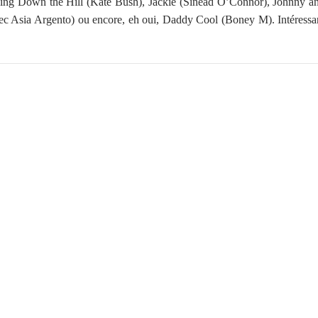
Running Down the Hill (Kate Bush), Jackie (Sinéad O’Connor), Johnny 
c Asia Argento) ou encore, eh oui, Daddy Cool (Boney M). Intéressan