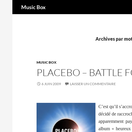
Recherche
Music Box
Aller
au
contenu
Archives par mot
MUSIC BOX
PLACEBO – BATTLE 
6 JUIN 2009
LAISSER UN COMMENTAIRE
C’est qu’il s’accro
décidé de raccroch
apparemment payé
album « heureux »