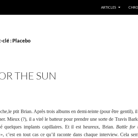
ARTICLES
CHRO
-clé : Placebo
FOR THE SUN
che,le ptit Brian. Après trois albums en demi-teinte (pour être gentil), i
er. Mieux (?), il a viré le batteur pour prendre une sorte de Travis Barke
 quelques implants capillaires. Et il est heureux, Brian.
Battle for
, c’est en tout cas ce qu’il raconte dans chaque interview. Cela sem