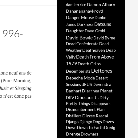
Damon Albarn
damien rice
Dananananaykroyd
Danger Mouse
Danko
Datsuns
Jones
Darkness
1996-
Daughter
Dave Grohl
David Bowie
David Byrne
Dead Confederate
Dead
Deafheaven
Deap
Weather
Death From Above
Vally
1979
Death Grips
Deftones
Decemberists
 donc neuf ans de
Depeche Mode
Desert
l (Pure Morning,
dEUS
Devendra
Sessions
usic
et
Sleeping
Banhart
Diarrhea Planet
bo n’est donc pas
Dinosaur Jr.
DIIV
Dirty
Pretty Things
Disappears
Dismemberment Plan
Dizzee Rascal
Distillers
Django Django
Dogs
Doves
Down
Down To Earth
Dredg
Drenge
Drowners