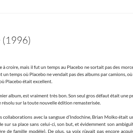
(1996)
ile à croire, mais il fut un temps au Placebo ne sortait pas des mo
ut un temps où Placebo ne vendait pas des albums par camions, où i
où Placebo était excellent.
er album, est vraiment très bon. Son seul gros défaut était une p
 résolu sur la toute nouvelle édition remasterisée.
es collaborations avec la sangsue d’Indochine, Brian Molko était
sur sa place sans celui-ci, son but, et évidemment son ambiguït
ère de famille modèle). De plus, sa voix n’avait pas encore acqui