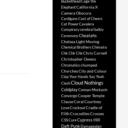
Buckethead
Cage the
California X
Elephant
Camera Obscura
Cardigans
Cast of Cheers
Cat Power
Cavalera
Conspiracy
cerebral ballzy
Cheatahs
Ceremony
Chelsea Light Moving
Chemical Brothers
Chimaira
Chris Cornell
Chk Chk Chk
Christopher Owens
chumped
Chromatics
Chvrches
City and Colour
Clap Your Hands Say Yeah
Cloud Nothings
Clash
Coldplay
Connan Mockasin
Cooper Temple
Converge
Clause
Coral
Courtney
Love
Cradle of
Crackout
Filth
Crocodiles
Crosses
Cypress Hill
CSS
Cure
Daft Punk
Damageplan