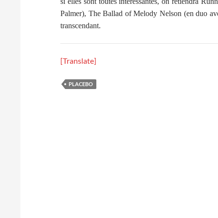
si elles sont toutes intéressantes, on retiendra 
Palmer), The Ballad of Melody Nelson (en duo ave
transcendant.
[Translate]
PLACEBO