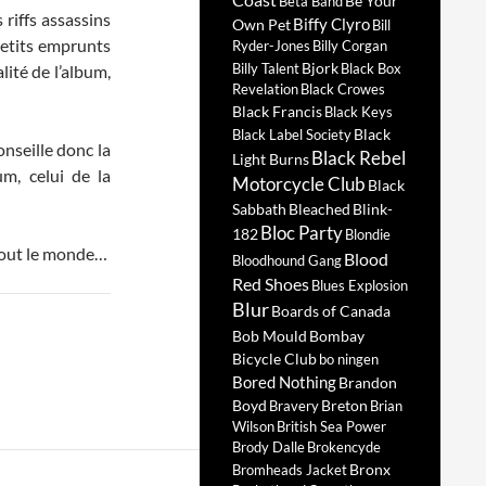
Be Your
Beta Band
riffs assassins
Biffy Clyro
Own Pet
Bill
petits emprunts
Ryder-Jones
Billy Corgan
Bjork
Billy Talent
Black Box
ité de l’album,
Revelation
Black Crowes
Black Francis
Black Keys
Black
Black Label Society
onseille donc la
Black Rebel
Light Burns
m, celui de la
Motorcycle Club
Black
Sabbath
Bleached
Blink-
Bloc Party
182
Blondie
 tout le monde…
Blood
Bloodhound Gang
Red Shoes
Blues Explosion
Blur
Boards of Canada
Bob Mould
Bombay
Bicycle Club
bo ningen
Bored Nothing
Brandon
Boyd
Breton
Bravery
Brian
Wilson
British Sea Power
Brody Dalle
Brokencyde
Bronx
Bromheads Jacket