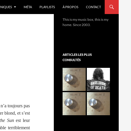
NIQUES
MÉTA
PLAYLISTS
À PROPOS
CONTACT
This is my music box, this is my
home. Since 2003.
ARTICLES LES PLUS
CONSULTÉS
l n’a toujours pas
r blond, et s’est
 the Sun
est leur
ble terriblement