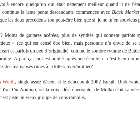
voilà encore quelqu’un qui était nettement meilleur quand il ne l’éta
n
continue la lente pente descendante commencée avec
Black Marke
que les deux précédents (ou peut-être bien que si, je ne m’en souviens p
 Moins de guitares acérées, plus de synthés qui sonnent parfois 
tieux » (ce qui est censé être bien, mais personne n’a envie de se 
art et parfois un peu d’originalité, comme le sombre rythme de Battle 
orning. A part ça, tout est oublié après une écoute, et c’est bien dom
 des mauvaises rimes à la killer/lover/brother?
s Worth
, single assez décent et le dancepunk 2002 Breath Underwater
t You I’m Nothing
, où la voix, déjà énervante, de Molko était sauvé
c’est juste un vieux groupe de cons ramollis.