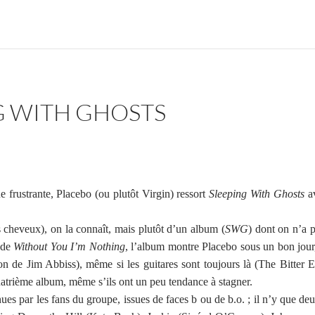
G WITH GHOSTS
 frustrante, Placebo (ou plutôt Virgin) ressort
Sleeping With Ghosts
av
 cheveux), on la connaît, mais plutôt d’un album (
SWG
) dont on n’a 
u de
Without You I’m Nothing
, l’album montre Placebo sous un bon jour
ion de Jim Abbiss), même si les guitares sont toujours là (The Bitter E
uatrième album, même s’ils ont un peu tendance à stagner.
nues par les fans du groupe, issues de faces b ou de b.o. ; il n’y que d