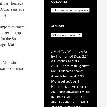
CATÉGORIES
it pas, heureux.
t Music
sans être
Catégories
lus).
ARCHIVES
sympathiquement
choper la grippe
Archives
for the Sun, qui
mage. Mais qui a
... And You Will Know Us
By The Trail Of Dead
2:54
30 Seconds To Mars
. Mais sinon, le
AC/DC
Against
Aerosmith
e par des compos
Me
Air
Alabama Shakes
Alanis
Alain Johannes
Morissette
Albert
Hammond Jr.
Alex Turner
Alice
Algernon Cadwallader
Alkaline Trio
In Chains
Alt-J
allo darlin'
Allah-Las
Amanda Palmer
Amen