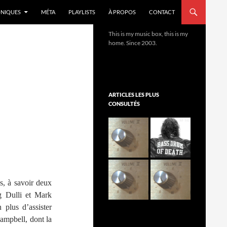
NIQUES
MÉTA
PLAYLISTS
À PROPOS
CONTACT
This is my music box, this is my
home. Since 2003.
ARTICLES LES PLUS
CONSULTÉS
s, à savoir deux
g Dulli et Mark
 plus d’assister
ampbell, dont la