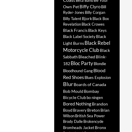
Be Your
Beta Band
Biffy Clyro
Own Pet
Bill
Ryder-Jones
Billy Corgan
Bjork
Billy Talent
Black Box
Revelation
Black Crowes
Black Francis
Black Keys
Black
Black Label Society
Black Rebel
Light Burns
Motorcycle Club
Black
Sabbath
Bleached
Blink-
Bloc Party
182
Blondie
Blood
Bloodhound Gang
Red Shoes
Blues Explosion
Blur
Boards of Canada
Bob Mould
Bombay
Bicycle Club
bo ningen
Bored Nothing
Brandon
Boyd
Breton
Bravery
Brian
Wilson
British Sea Power
Brody Dalle
Brokencyde
Bronx
Bromheads Jacket