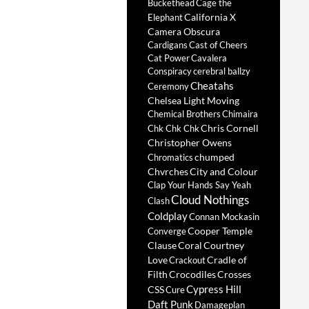
Buckethead
Cage the
California X
Elephant
Camera Obscura
Cardigans
Cast of Cheers
Cat Power
Cavalera
Conspiracy
cerebral ballzy
Cheatahs
Ceremony
Chelsea Light Moving
Chemical Brothers
Chimaira
Chris Cornell
Chk Chk Chk
Christopher Owens
chumped
Chromatics
Chvrches
City and Colour
Clap Your Hands Say Yeah
Cloud Nothings
Clash
Coldplay
Connan Mockasin
Cooper Temple
Converge
Clause
Coral
Courtney
Love
Cradle of
Crackout
Filth
Crocodiles
Crosses
Cypress Hill
CSS
Cure
Daft Punk
Damageplan