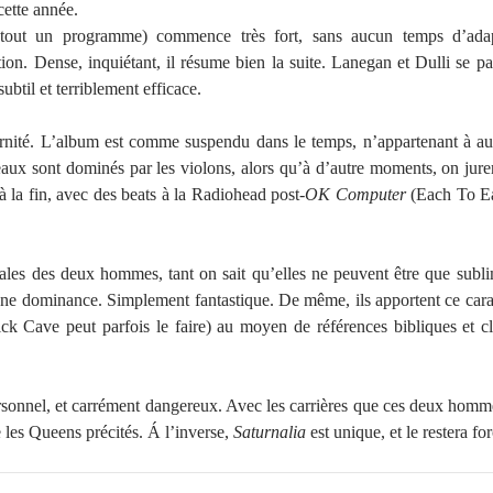
cette année.
tout un programme) commence très fort, sans aucun temps d’adap
ion. Dense, inquiétant, il résume bien la suite. Lanegan et Dulli se pa
ubtil et terriblement efficace.
ernité. L’album est comme suspendu dans le temps, n’appartenant à au
ceaux sont dominés par les violons, alors qu’à d’autre moments, on jurer
la fin, avec des beats à la Radiohead post-
OK Computer
(Each To E
cales des deux hommes, tant on sait qu’elles ne peuvent être que subl
cune dominance. Simplement fantastique. De même, ils apportent ce cara
k Cave peut parfois le faire) au moyen de références bibliques et c
sonnel, et carrément dangereux. Avec les carrières que ces deux homme
e les Queens précités. Á l’inverse,
Saturnalia
est unique, et le restera fo