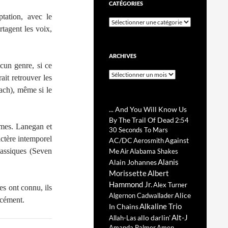
CATÉGORIES
tation, avec le
Catégories
rtagent les voix,
ARCHIVES
cun genre, si ce
Archives
ait retrouver les
ach)
, même si le
... And You Will Know Us
By The Trail Of Dead
2:54
imes. Lanegan et
30 Seconds To Mars
ctère intemporel
AC/DC
Against
Aerosmith
lassiques (Seven
Me
Air
Alabama Shakes
Alanis
Alain Johannes
Morissette
Albert
Hammond Jr.
Alex Turner
s ont connu, ils
Alice
Algernon Cadwallader
rcément.
Alkaline Trio
In Chains
Alt-J
allo darlin'
Allah-Las
Amanda Palmer
Amen