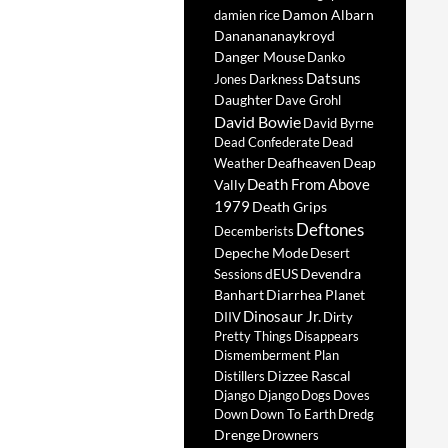
Damon Albarn
damien rice
Dananananaykroyd
Danger Mouse
Danko
Datsuns
Jones
Darkness
Daughter
Dave Grohl
David Bowie
David Byrne
Dead Confederate
Dead
Deafheaven
Deap
Weather
Death From Above
Vally
1979
Death Grips
Deftones
Decemberists
Depeche Mode
Desert
dEUS
Devendra
Sessions
Banhart
Diarrhea Planet
Dinosaur Jr.
DIIV
Dirty
Pretty Things
Disappears
Dismemberment Plan
Dizzee Rascal
Distillers
Django Django
Dogs
Doves
Down
Down To Earth
Dredg
Drenge
Drowners