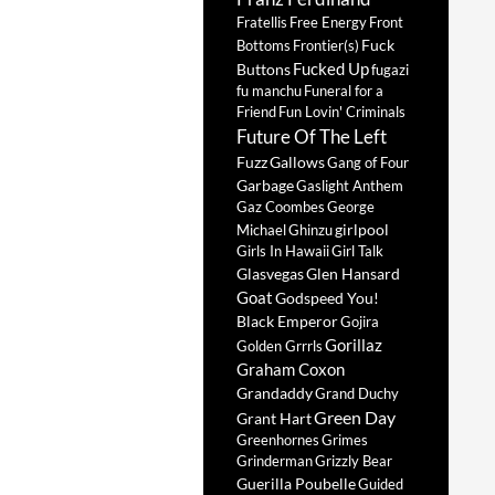
Fratellis
Free Energy
Front
Fuck
Bottoms
Frontier(s)
Fucked Up
Buttons
fugazi
fu manchu
Funeral for a
Friend
Fun Lovin' Criminals
Future Of The Left
Fuzz
Gallows
Gang of Four
Garbage
Gaslight Anthem
Gaz Coombes
George
girlpool
Michael
Ghinzu
Girls In Hawaii
Girl Talk
Glasvegas
Glen Hansard
Goat
Godspeed You!
Black Emperor
Gojira
Gorillaz
Golden Grrrls
Graham Coxon
Grandaddy
Grand Duchy
Green Day
Grant Hart
Greenhornes
Grimes
Grinderman
Grizzly Bear
Guerilla Poubelle
Guided