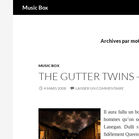
Recherche
Music Box
Aller
au
contenu
Archives par mot
MUSIC BOX
THE GUTTER TWINS 
4 MARS 2008
LAISSER UN COMMENTAIRE
Il aura fallu un 
hommes qu’on ne 
Lanegan. Dulli s’
fidèlement Queens