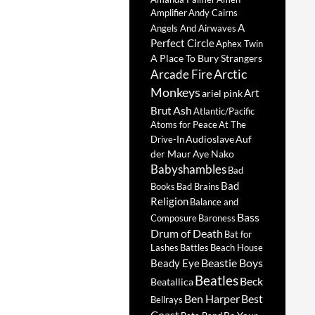
Amplifier
Andy Cairns
A
Angels And Airwaves
Perfect Circle
Aphex Twin
A Place To Bury Strangers
Arctic
Arcade Fire
Monkeys
Art
ariel pink
Ash
Brut
Atlantic/Pacific
Atoms for Peace
At The
Audioslave
Auf
Drive-In
der Maur
Aye Nako
Babyshambles
Bad
Bad
Books
Bad Brains
Religion
Balance and
Bass
Composure
Baroness
Drum of Death
Bat for
Lashes
Battles
Beach House
Beastie Boys
Beady Eye
Beatles
Beck
Beatallica
Ben Harper
Best
Bellrays
Coast