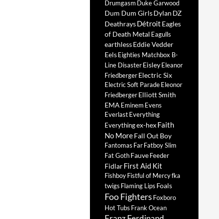
Drumgasm
Duke Garwood
Dum Dum Girls
Dylan
DZ
Détroit
Deathrays
Eagles
of Death Metal
Eagulls
earthless
Eddie Vedder
Eels
Eighties Matchbox B-
Eisley
Line Disaster
Eleanor
Electric Six
Friedberger
Electric Soft Parade
Eleonor
Elliott Smith
Friedberger
EMA
Eminem
Evens
Everlast
Everything
Faith
ex-hex
Everything
No More
Fall Out Boy
Fantomas
Far
Fatboy Slim
Fauve
Fat Goth
Feeder
First Aid Kit
Fidlar
Fishboy
Fistful of Mercy
fka
Foals
twigs
Flaming Lips
Foo Fighters
Foxboro
Hot Tubs
Frank Ocean
Franz Ferdinand