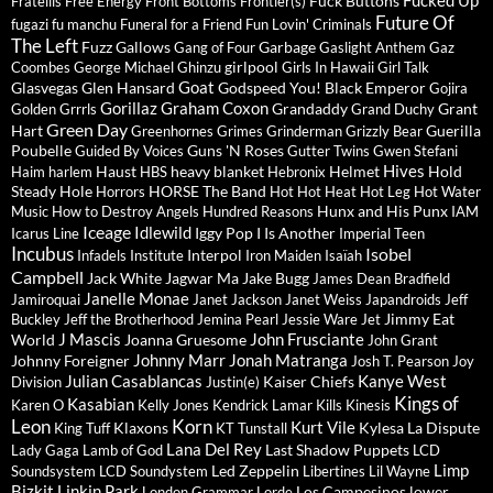
Fucked Up
Fuck Buttons
Fratellis
Free Energy
Front Bottoms
Frontier(s)
Future Of
fugazi
fu manchu
Funeral for a Friend
Fun Lovin' Criminals
The Left
Fuzz
Gallows
Garbage
Gang of Four
Gaslight Anthem
Gaz
girlpool
Coombes
George Michael
Ghinzu
Girls In Hawaii
Girl Talk
Goat
Glasvegas
Glen Hansard
Godspeed You! Black Emperor
Gojira
Gorillaz
Graham Coxon
Grandaddy
Grant
Golden Grrrls
Grand Duchy
Green Day
Hart
Guerilla
Greenhornes
Grimes
Grinderman
Grizzly Bear
Poubelle
Guns 'N Roses
Guided By Voices
Gutter Twins
Gwen Stefani
Hives
Haust
heavy blanket
Helmet
Hold
Haim
harlem
HBS
Hebronix
Steady
Hole
HORSE The Band
Horrors
Hot Hot Heat
Hot Leg
Hot Water
Hunx and His Punx
Music
How to Destroy Angels
Hundred Reasons
IAM
Iceage
Idlewild
Iggy Pop
I Is Another
Icarus Line
Imperial Teen
Incubus
Isobel
Interpol
Infadels
Institute
Iron Maiden
Isaïah
Campbell
Jack White
Jagwar Ma
Jake Bugg
James Dean Bradfield
Janelle Monae
Jamiroquai
Janet Jackson
Janet Weiss
Japandroids
Jeff
Jimmy Eat
Buckley
Jeff the Brotherhood
Jemina Pearl
Jessie Ware
Jet
J Mascis
John Frusciante
World
Joanna Gruesome
John Grant
Johnny Marr
Jonah Matranga
Johnny Foreigner
Josh T. Pearson
Joy
Julian Casablancas
Kanye West
Kaiser Chiefs
Division
Justin(e)
Kings of
Kasabian
Karen O
Kelly Jones
Kendrick Lamar
Kills
Kinesis
Leon
Korn
Kurt Vile
Klaxons
Kylesa
La Dispute
King Tuff
KT Tunstall
Lana Del Rey
Last Shadow Puppets
Lady Gaga
Lamb of God
LCD
Limp
Led Zeppelin
Soundsystem
LCD Soundystem
Libertines
Lil Wayne
Bizkit
Linkin Park
Los Campesinos
lower
London Grammar
Lorde