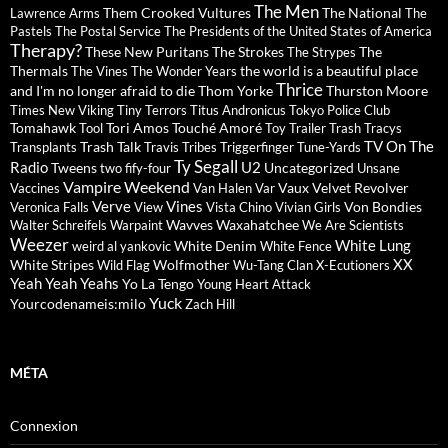
The Men
Them Crooked Vultures
The National
Lawrence Arms
The
Pastels
The Postal Service
The Presidents of the United States of America
Therapy?
These New Puritans
The Strokes
The
The Strypes
Thermals
the world is a beautiful place
The Vines
The Wonder Years
Thrice
and I'm no longer afraid to die
Thom Yorke
Thurston Moore
Times New Viking
Tiny Terrors
Titus Andronicus
Tokyo Police Club
Tomahawk
Tori Amos
Touché Amoré
Tool
Toy
Trailer Trash Tracys
TV On The
Trash Talk
Transplants
Travis
Tribes
Triggerfinger
Tune-Yards
Ty Segall
Radio
U2
Tweens
Uncategorized
two fify-four
Unsane
Vampire Weekend
Vaux
Velvet Revolver
Vaccines
Van Halen
Var
Verve
Vines
Von Bondies
Veronica Falls
View
Vista Chino
Vivian Girls
Wavves
Waxahatchee
Walter Schreifels
Warpaint
We Are Scientists
Weezer
White Lung
White Denim
weird al yankovic
White Fence
XX
White Stripes
Wolfmother
Wild Flag
Wu-Tang Clan
X-Ecutioners
Yeah Yeah Yeahs
Yo La Tengo
Young Heart Attack
Yuck
Yourcodenameis:milo
Zach Hill
MÉTA
Connexion