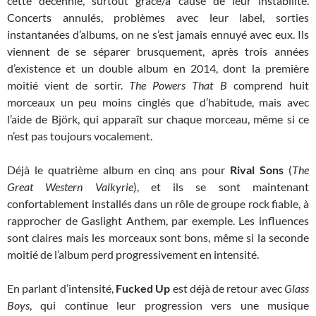
cette décennie, surtout grâce/à cause de leur instabilité.
Concerts annulés, problèmes avec leur label, sorties
instantanées d’albums, on ne s’est jamais ennuyé avec eux. Ils
viennent de se séparer brusquement, après trois années
d’existence et un double album en 2014, dont la première
moitié vient de sortir.
The Powers That B
comprend huit
morceaux un peu moins cinglés que d’habitude, mais avec
l’aide de Björk, qui apparaît sur chaque morceau, même si ce
n’est pas toujours vocalement.
Déjà le quatrième album en cinq ans pour
Rival Sons
(
The
Great Western Valkyrie
), et ils se sont maintenant
confortablement installés dans un rôle de groupe rock fiable, à
rapprocher de Gaslight Anthem, par exemple. Les influences
sont claires mais les morceaux sont bons, même si la seconde
moitié de l’album perd progressivement en intensité.
En parlant d’intensité,
Fucked Up
est déjà de retour avec
Glass
Boys
, qui continue leur progression vers une musique