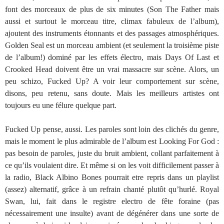
font des morceaux de plus de six minutes (Son The Father mais
aussi et surtout le morceau titre, climax fabuleux de l’album),
ajoutent des instruments étonnants et des passages atmosphériques.
Golden Seal est un morceau ambient (et seulement la troisième piste
de l’album!) dominé par les effets électro, mais Days Of Last et
Crooked Head doivent être un vrai massacre sur scène. Alors, un
peu schizo, Fucked Up? A voir leur comportement sur scène,
disons, peu retenu, sans doute. Mais les meilleurs artistes ont
toujours eu une félure quelque part.
Fucked Up pense, aussi. Les paroles sont loin des clichés du genre,
mais le moment le plus admirable de l’album est Looking For God :
pas besoin de paroles, juste du bruit ambient, collant parfaitement à
ce qu’ils voulaient dire. Et même si on les voit difficilement passer à
la radio, Black Albino Bones pourrait etre repris dans un playlist
(assez) alternatif, grâce à un refrain chanté plutôt qu’hurlé. Royal
Swan, lui, fait dans le registre electro de fête foraine (pas
nécessairement une insulte) avant de dégénérer dans une sorte de