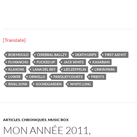
[Translate]
BOB MOULD
CEREBRAL BALLZY
DEATH GRIPS
FIRST AID KIT
FU MANCHU
FUCKED UP
JACK WHITE
KASABIAN
KLAXONS
LANA DEL REY
LED ZEPPELIN
LINKIN PARK
LOWER
ORWELLS
PARQUETCOURTS
PRIESTS
RIVAL SONS
SOUNDGARDEN
WHITE LUNG
ARTICLES
,
CHRONIQUES
,
MUSIC BOX
MON ANNÉE 2011,