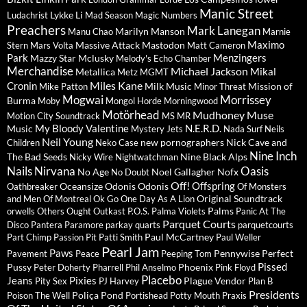
Manic Street
Lykke Li
Ludachrist
Mad Season
Magic Numbers
Preachers
Mark Lanegan
Marilyn Manson
Manu Chao
Marnie
Maximo
Massive Attack
Mastodon
Stern
Mars Volta
Matt Cameron
Park
Menzingers
Mazzy Star
Mclusky
Melody's Echo Chamber
Merchandise
Michael Jackson
Mikal
Metallica
Metz
MGMT
Miles Kane
Cronin
Milk Music
Mission of
Mike Patton
Minor Threat
Mogwai
Morrissey
Burma
Moby
Mongol Horde
Morningwood
Motörhead
Mudhoney
Muse
Motion City Soundtrack
MS MR
My Bloody Valentine
N.E.R.D.
Music
Mystery Jets
Nada Surf
Neils
Neil Young
new pornographers
Nick Cave and
Children
Neko Case
Nine Inch
The Bad Seeds
Nine Black Alps
Nicky Wire
Nightwatchman
Nails
Nirvana
Oasis
No Age
Noel Gallagher
Nofx
No Doubt
Off!
Offspring
Oceansize
Odonis Odonis
Oathbreaker
Of Monsters
Original Soundtrack
and Men
Of Montreal
Ok Go
One Day As A Lion
Palms
orwells
Others
Ought
Outkast
P.O.S.
Palma Violets
Panic At The
Parquet Courts
Disco
Pantera
Paramore
parkay quarts
parquetcourts
Paul McCartney
Part Chimp
Passion Pit
Patti Smith
Paul Weller
Pearl Jam
Paws
Pennywise
Perfect
Pavement
Peace
Peeping Tom
Pissed
Pussy
Phoenix
Peter Doherty
Pharrell
Phil Anselmo
Pink Floyd
Placebo
Jeans
Pixies
Plague Vendor
Pity Sex
PJ Harvey
Plan B
Presidents
Poliça
Pond
Poison The Well
Portishead
Potty Mouth
Praxis