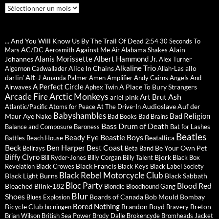
Archives
... And You Will Know Us By The Trail Of Dead
2:54
30 Seconds To
AC/DC
Against Me
Alain
Mars
Aerosmith
Air
Alabama Shakes
Alanis Morissette
Albert Hammond Jr.
Johannes
Alex Turner
Alkaline Trio
Alice In Chains
allo
Algernon Cadwallader
Allah-Las
Alt-J
darlin'
Amanda Palmer
Amen
Amplifier
Andy Cairns
Angels And
A Perfect Circle
A Place To Bury Strangers
Airwaves
Aphex Twin
Arctic Monkeys
Arcade Fire
Ash
Art Brut
ariel pink
Audioslave
Auf der
Atlantic/Pacific
Atoms for Peace
At The Drive-In
Babyshambles
Bad Religion
Maur
Aye Nako
Bad Books
Bad Brains
Bass Drum of Death
Balance and Composure
Baroness
Bat for Lashes
Beatles
Beastie Boys
Beady Eye
Beatallica
Battles
Beach House
Beck
Ben Harper
Best Coast
Be Your Own Pet
Bellrays
Beta Band
Biffy Clyro
Bjork
Bill Ryder-Jones
Billy Corgan
Billy Talent
Black Box
Black Francis
Revelation
Black Crowes
Black Keys
Black Label Society
Black Rebel Motorcycle Club
Black Light Burns
Black Sabbath
Bloc Party
Blood Red
Bleached
Blink-182
Blondie
Bloodhound Gang
Blur
Shoes
Boards of Canada
Bob Mould
Bombay
Blues Explosion
Bored Nothing
Bicycle Club
Brandon Boyd
Breton
bo ningen
Bravery
Brian Wilson
British Sea Power
Brody Dalle
Brokencyde
Bromheads Jacket