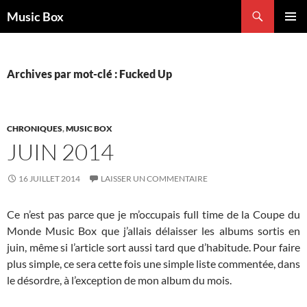
Aller
Recherche
Music Box
au
MENU
contenu
PRINCI
Archives par mot-clé : Fucked Up
CHRONIQUES
,
MUSIC BOX
JUIN 2014
16 JUILLET 2014
LAISSER UN COMMENTAIRE
Ce n’est pas parce que je m’occupais full time de la Coupe du
Monde Music Box que j’allais délaisser les albums sortis en
juin, même si l’article sort aussi tard que d’habitude. Pour faire
plus simple, ce sera cette fois une simple liste commentée, dans
le désordre, à l’exception de mon album du mois.