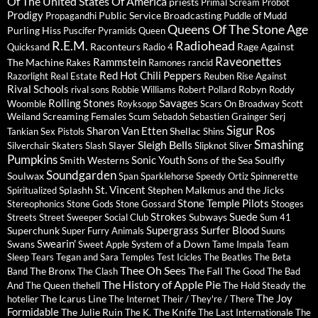
Of The United States Of America
priests
Primal Scream
Probot
Prodigy
Public Service Broadcasting
Propagandhi
Puddle of Mudd
Queens Of The Stone Age
Purling Hiss
Puscifer
Pyramids
Queen
R.E.M.
Radiohead
Raconteurs
Rage Against
Quicksand
Radio 4
Raveonettes
Rammstein
The Machine
Rakes
Ramones
rancid
Red Hot Chili Peppers
Razorlight
Real Estate
Reuben
Rise Against
Rival Schools
Robyn
rival sons
Robbie Williams
Robert Pollard
Roddy
Savages
Rolling Stones
Woomble
Royksopp
Scars On Broadway
Scott
Screaming Females
Weiland
Scum
Sebadoh
Sebastien Grainger
Serj
Sigur Ros
Sharon Van Etten
Shellac
Tankian
Sex Pistols
Shins
Sleigh Bells
Smashing
Slayer
Silverchair
Skaters
Slash
Slipknot
Sliver
Pumpkins
Sonic Youth
Smith Westerns
Sons of the Sea
Soulfly
Soundgarden
Soulwax
Span
Sparklehorse
Speedy Ortiz
Spinnerette
St. Vincent
Splashh
Stephen Malkmus and the Jicks
Spiritualized
Stone Temple Pilots
Stereophonics
Stone Gods
Stone Gossard
Stooges
Strokes
Suede
Subways
Streets
Street Sweeper Social Club
Sum 41
Supergrass
Surfer Blood
Superchunk
Super Furry Animals
Suuns
Swearin'
Swans
System of a Down
Sweet Apple
Tame Impala
Team
Sleep
Tears
Tegan and Sara
Temples
Test Icicles
The Beatles
The Beta
Thee Oh Sees
The Bronx
The Fall
Band
The Clash
The Good The Bad
The History of Apple Pie
And The Queen
thehell
The Hold Steady
the
The Joy
The Icarus Line
hotelier
The Internet
Their / They're / There
Formidable
The Julie Ruin
The Knife
The K.
The Last Internationale
The