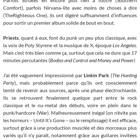
Parfois Strokes en encore plus rien à foutre (Southern
Comfort), parfois Nirvana-lite avec moins de choses à dire
(TheRighteous One), ils ont digéré suffisamment d’influences
pour sortir un premier album solide de bout en bout.
Priests
, quant à eux, font du punk un peu plus classique, avec
la voix de Poly Styrene et la musique de X, époque
Los Angeles
.
Mais c’est très bien comme ça, surtout que cela ne dure que 17
minutes percutantes (
Bodies and Control and Money and Power)
J’ai été vaguement impressionné par
Linkin Park
(
The Hunting
Party
), mais probablement parce qu’ils ont consciemment
tenté de revenir aux sources, après une phase électrochiante.
Ils se retrouvent finalement quelque part entre le rock
classique et le nu-metal des débuts, voire en plein dans le
punk/hardcore (War). Malheureusement inégal (on n’évite pas
les horreurs – Until It’s Gone – ou le remplissage) il est efficace,
surtout grâce à une production musclée et des morceaux plus
variés qu’il n’y paraît, notamment grâce aux guitares invitées