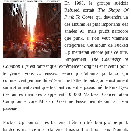
En 1998, le groupe suédois
Refused sortait
The Shape Of
Punk To Come
, qui deviendra un
des albums les plus importants des
années 90, mais plutôt hardcore
que punk, si l’on veut vraiment
catégoriser. Cet album de Fucked
Up mériterait encore plus ce titre.
Simplement,
The Chemistry of
Common Life
est fantastique, extrêmement original et inventif pour
le genre. Vous connaissez beaucoup d’albums punk/hxc qui
commencent par une flûte? Son The Father le fait, ajoute instrument
sur instrument avant que le chant violent et passionné de Pink Eyes
(les autres membres s’appellent 10 000 Marbles, Concentration
Camp ou encore Mustard Gas) ne laisse rien debout sur son
passage.
Fucked Up pourraît très facilement être un très bon groupe punk
hardcore, mais ce n’est clairement pas suffisant pour eux. Non, ils