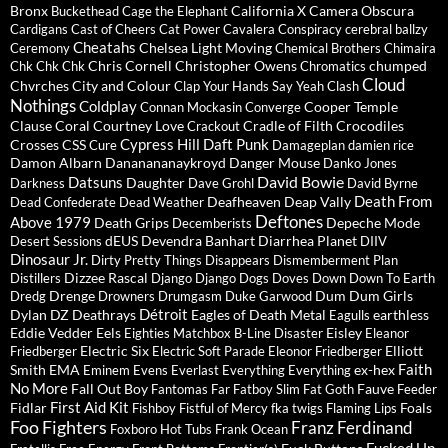
Bronx
California X
Camera Obscura
Buckethead
Cage the Elephant
Cardigans
Cast of Cheers
Cat Power
Cavalera Conspiracy
cerebral ballzy
Cheatahs
Chelsea Light Moving
Ceremony
Chemical Brothers
Chimaira
Chris Cornell
Christopher Owens
chumped
Chk Chk Chk
Chromatics
Cloud
Chvrches
City and Colour
Clap Your Hands Say Yeah
Clash
Nothings
Coldplay
Cooper Temple
Connan Mockasin
Converge
Clause
Coral
Courtney Love
Cradle of Filth
Crocodiles
Crackout
Cypress Hill
Daft Punk
Crosses
CSS
Cure
Damageplan
damien rice
Damon Albarn
Dananananaykroyd
Danger Mouse
Danko Jones
David Bowie
Datsuns
Daughter
Darkness
Dave Grohl
David Byrne
Death From
Deafheaven
Deap Vally
Dead Confederate
Dead Weather
Deftones
Above 1979
Death Grips
Depeche Mode
Decemberists
dEUS
Devendra Banhart
Diarrhea Planet
Desert Sessions
DIIV
Dinosaur Jr.
Dirty Pretty Things
Disappears
Dismemberment Plan
Dizzee Rascal
Distillers
Django Django
Dogs
Doves
Down
Down To Earth
Drenge
Dum Dum Girls
Dredg
Drowners
Drumgasm
Duke Garwood
Détroit
Dylan
DZ Deathrays
Eagles of Death Metal
earthless
Eagulls
Eddie Vedder
Eels
Eisley
Eighties Matchbox B-Line Disaster
Eleanor
Electric Six
Elliott
Friedberger
Electric Soft Parade
Eleonor Friedberger
Faith
Smith
EMA
ex-hex
Eminem
Evens
Everlast
Everything Everything
No More
Fall Out Boy
Fauve
Fantomas
Far
Fatboy Slim
Fat Goth
Feeder
First Aid Kit
Fidlar
Foals
Fishboy
Fistful of Mercy
fka twigs
Flaming Lips
Foo Fighters
Franz Ferdinand
Foxboro Hot Tubs
Frank Ocean