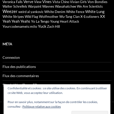
Verve
Vines
Von Bondies
Veronica Falls
View
Vista Chino
Vivian Girls
Wavves
Waxahatchee
Walter Schreifels
Warpaint
We Are Scientists
Weezer
White Lung
White Denim
weird al yankovic
White Fence
XX
White Stripes
Wolfmother
Wild Flag
Wu-Tang Clan
X-Ecutioners
Yeah Yeah Yeahs
Yo La Tengo
Young Heart Attack
Yuck
Yourcodenameis:milo
Zach Hill
MÉTA
Connexion
Flux des publications
Flux des commentaires
Site de WordPress-FR
Confidentialité et cookies : ce site utilise des cookies. En continuant à utiliser
ce site Web, vous acceptez leur utilisation.
Pour en savoir plus, notamment sur la façon de contrôler les cookies,
consultez :
Politique relative aux cookies