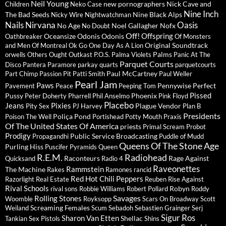
Neil Young
new pornographers
Nick Cave and
Children
Neko Case
Nine Inch
The Bad Seeds
Nine Black Alps
Nicky Wire
Nightwatchman
Nails
Nirvana
Oasis
No Age
Noel Gallagher
Nofx
No Doubt
Off!
Offspring
Oceansize
Odonis Odonis
Oathbreaker
Of Monsters
Original Soundtrack
and Men
Of Montreal
Ok Go
One Day As A Lion
Palms
orwells
Others
Ought
Outkast
P.O.S.
Palma Violets
Panic At The
Parquet Courts
Disco
Pantera
Paramore
parkay quarts
parquetcourts
Paul McCartney
Part Chimp
Passion Pit
Patti Smith
Paul Weller
Pearl Jam
Paws
Pennywise
Perfect
Pavement
Peace
Peeping Tom
Pissed
Pussy
Phoenix
Peter Doherty
Pharrell
Phil Anselmo
Pink Floyd
Placebo
Jeans
Pixies
Plague Vendor
Pity Sex
PJ Harvey
Plan B
Presidents
Poliça
Pond
Poison The Well
Portishead
Potty Mouth
Praxis
Of The United States Of America
priests
Primal Scream
Probot
Prodigy
Public Service Broadcasting
Propagandhi
Puddle of Mudd
Queens Of The Stone Age
Purling Hiss
Puscifer
Pyramids
Queen
R.E.M.
Radiohead
Raconteurs
Rage Against
Quicksand
Radio 4
Raveonettes
Rammstein
The Machine
Rakes
Ramones
rancid
Red Hot Chili Peppers
Razorlight
Real Estate
Reuben
Rise Against
Rival Schools
Robyn
rival sons
Robbie Williams
Robert Pollard
Roddy
Savages
Rolling Stones
Woomble
Royksopp
Scars On Broadway
Scott
Screaming Females
Weiland
Scum
Sebadoh
Sebastien Grainger
Serj
Sigur Ros
Sharon Van Etten
Shellac
Tankian
Sex Pistols
Shins