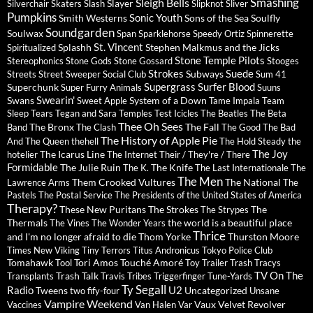
Sleigh Bells
Smashing
Slayer
Silverchair
Skaters
Slash
Slipknot
Sliver
Pumpkins
Sonic Youth
Smith Westerns
Sons of the Sea
Soulfly
Soundgarden
Soulwax
Span
Sparklehorse
Speedy Ortiz
Spinnerette
St. Vincent
Splashh
Stephen Malkmus and the Jicks
Spiritualized
Stone Temple Pilots
Stereophonics
Stone Gods
Stone Gossard
Stooges
Strokes
Suede
Subways
Streets
Street Sweeper Social Club
Sum 41
Supergrass
Surfer Blood
Superchunk
Super Furry Animals
Suuns
Swearin'
Swans
System of a Down
Sweet Apple
Tame Impala
Team
Sleep
Tears
Tegan and Sara
Temples
Test Icicles
The Beatles
The Beta
Thee Oh Sees
The Bronx
The Fall
Band
The Clash
The Good The Bad
The History of Apple Pie
And The Queen
thehell
The Hold Steady
the
The Joy
The Icarus Line
hotelier
The Internet
Their / They're / There
Formidable
The Julie Ruin
The Knife
The K.
The Last Internationale
The
The Men
Them Crooked Vultures
The National
Lawrence Arms
The
Pastels
The Postal Service
The Presidents of the United States of America
Therapy?
These New Puritans
The Strokes
The
The Strypes
Thermals
the world is a beautiful place
The Vines
The Wonder Years
Thrice
and I'm no longer afraid to die
Thom Yorke
Thurston Moore
Times New Viking
Tiny Terrors
Titus Andronicus
Tokyo Police Club
Tomahawk
Tori Amos
Touché Amoré
Tool
Toy
Trailer Trash Tracys
TV On The
Trash Talk
Transplants
Travis
Tribes
Triggerfinger
Tune-Yards
Ty Segall
Radio
U2
Tweens
Uncategorized
two fify-four
Unsane
Vampire Weekend
Vaux
Velvet Revolver
Vaccines
Van Halen
Var