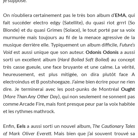
je suppose.
On n’oubliera certainement pas le très bon album d’
EMA
, qui
fait succéder electro edgy (Satellite), du quasi riot grrrl (So
Blonde) et du quasi Grimes (Solace), le tout porté par sa voix
murmurée mais toujours au fil de la menace agressive de la
musique derrière elle. Typiquement un album difficile,
Future’s
Void
est aussi unique que son auteur.
Odonis Odonis
a aussi
sorti un excellent album (
Hard Boiled Soft Boiled
) au concept
très casse gueule, une face bruyante et une calme. La vérité,
heureusement, est plus mitigée, on dira plutôt face A
electroindus et B postshoegaze. J’aime bien écrire pour ne rien
dire. Je terminerai avec les post-punks de Montréal
Ought
(
More Than Any Other Day
), qui non seulement ne sonnent pas
comme Arcade Fire, mais font presque peur par la voix habitée
et les rythmes mathrock.
Enfin,
Eels
a aussi sorti un nouvel album,
The Cautionary Tales
of Mark Oliver Everett
. Mais bien que j’ai souvent trouvé sa