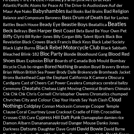
Audioslave
Auf der
Atlantic/Pacific
Atoms for Peace
At The Drive-In
Babyshambles
Bad Religion
Maur
Aye Nako
Bad Books
Bad Brains
Bass Drum of Death
Balance and Composure
Baroness
Bat for Lashes
Beatles
Beastie Boys
Beady Eye
Beatallica
Battles
Beach House
Beck
Ben Harper
Best Coast
Be Your Own Pet
Bellrays
Beta Band
Biffy Clyro
Bjork
Bill Ryder-Jones
Billy Corgan
Billy Talent
Black Box
Black Francis
Revelation
Black Crowes
Black Keys
Black Label Society
Black Rebel Motorcycle Club
Black Light Burns
Black Sabbath
Bloc Party
Blood Red
Bleached
Blink-182
Blondie
Bloodhound Gang
Blur
Shoes
Boards of Canada
Bob Mould
Bombay
Blues Explosion
Bored Nothing
Bicycle Club
Brandon Boyd
Breton
bo ningen
Bravery
Brian Wilson
British Sea Power
Brody Dalle
Brokencyde
Bromheads Jacket
Bronx
California X
Camera Obscura
Buckethead
Cage the Elephant
Cardigans
Cast of Cheers
Cat Power
Cavalera Conspiracy
cerebral ballzy
Cheatahs
Chelsea Light Moving
Ceremony
Chemical Brothers
Chimaira
Chris Cornell
Christopher Owens
chumped
Chk Chk Chk
Chromatics
Cloud
Chvrches
City and Colour
Clap Your Hands Say Yeah
Clash
Nothings
Coldplay
Cooper Temple
Connan Mockasin
Converge
Clause
Coral
Courtney Love
Cradle of Filth
Crocodiles
Crackout
Cypress Hill
Daft Punk
Crosses
CSS
Cure
Damageplan
damien rice
Damon Albarn
Dananananaykroyd
Danger Mouse
Danko Jones
David Bowie
Datsuns
Daughter
Darkness
Dave Grohl
David Byrne