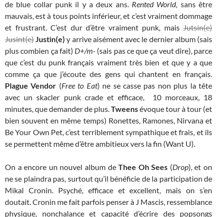
de blue collar punk il y a deux ans.
Rented World
, sans être
mauvais, est à tous points inférieur, et c’est vraiment dommage
et frustrant. C’est dur d’être vraiment punk, mais
Jutsin(e)
Jusint(e)
Justin(e)
y arrive aisément avec le dernier album (sais
plus combien ça fait)
D+/m-
(sais pas ce que ça veut dire), parce
que c’est du punk français vraiment très bien et que y a que
comme ça que j’écoute des gens qui chantent en français.
Plague Vendor
(
Free to Eat
) ne se casse pas non plus la tête
avec un skacler punk crade et efficace, 10 morceaux, 18
minutes, que demander de plus.
Tweens
évoque tour à tour (et
bien souvent en même temps) Ronettes, Ramones, Nirvana et
Be Your Own Pet, c’est terriblement sympathique et frais, et ils
se permettent même d’être ambitieux vers la fin (Want U).
On a encore un nouvel album de
Thee Oh Sees
(
Drop
), et on
ne se plaindra pas, surtout qu’il bénéficie de la participation de
Mikal Cronin. Psyché, efficace et excellent, mais on s’en
doutait. Cronin me fait parfois penser à J Mascis, ressemblance
physique, nonchalance et capacité d’écrire des popsongs