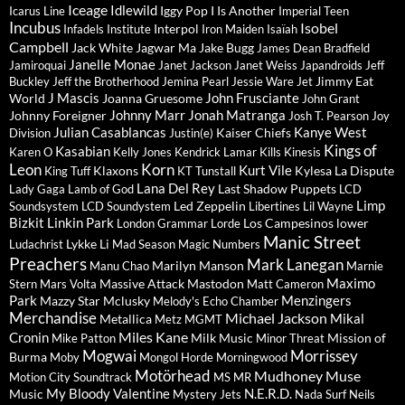
Iceage
Idlewild
Iggy Pop
I Is Another
Icarus Line
Imperial Teen
Incubus
Isobel
Interpol
Infadels
Institute
Iron Maiden
Isaïah
Campbell
Jack White
Jagwar Ma
Jake Bugg
James Dean Bradfield
Janelle Monae
Jamiroquai
Janet Jackson
Janet Weiss
Japandroids
Jeff
Jimmy Eat
Buckley
Jeff the Brotherhood
Jemina Pearl
Jessie Ware
Jet
J Mascis
John Frusciante
World
Joanna Gruesome
John Grant
Johnny Marr
Jonah Matranga
Johnny Foreigner
Josh T. Pearson
Joy
Julian Casablancas
Kanye West
Kaiser Chiefs
Division
Justin(e)
Kings of
Kasabian
Karen O
Kelly Jones
Kendrick Lamar
Kills
Kinesis
Leon
Korn
Kurt Vile
Klaxons
Kylesa
La Dispute
King Tuff
KT Tunstall
Lana Del Rey
Last Shadow Puppets
Lady Gaga
Lamb of God
LCD
Limp
Led Zeppelin
Soundsystem
LCD Soundystem
Libertines
Lil Wayne
Bizkit
Linkin Park
Los Campesinos
lower
London Grammar
Lorde
Manic Street
Lykke Li
Ludachrist
Mad Season
Magic Numbers
Preachers
Mark Lanegan
Marilyn Manson
Manu Chao
Marnie
Maximo
Massive Attack
Mastodon
Stern
Mars Volta
Matt Cameron
Park
Menzingers
Mazzy Star
Mclusky
Melody's Echo Chamber
Merchandise
Michael Jackson
Mikal
Metallica
Metz
MGMT
Miles Kane
Cronin
Milk Music
Mission of
Mike Patton
Minor Threat
Mogwai
Morrissey
Burma
Moby
Mongol Horde
Morningwood
Motörhead
Mudhoney
Muse
Motion City Soundtrack
MS MR
My Bloody Valentine
N.E.R.D.
Music
Mystery Jets
Nada Surf
Neils