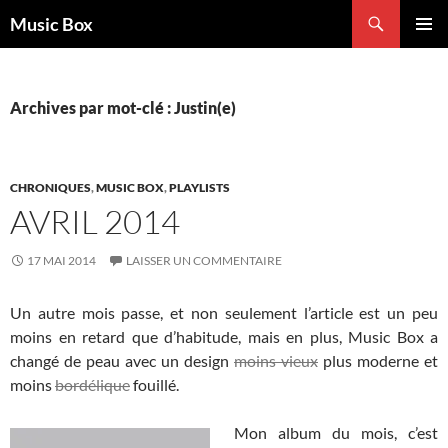
Aller
Recherche
Music Box
au
MENU
contenu
PRINCI
Archives par mot-clé : Justin(e)
CHRONIQUES
,
MUSIC BOX
,
PLAYLISTS
AVRIL 2014
17 MAI 2014
LAISSER UN COMMENTAIRE
Un autre mois passe, et non seulement l’article est un peu
moins en retard que d’habitude, mais en plus, Music Box a
changé de peau avec un design
moins vieux
plus moderne et
moins
bordélique
fouillé.
Mon album du mois, c’est