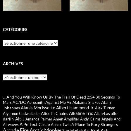
CATÉGORIES
Catégories
ARCHIVES
Archives
... And You Will Know Us By The Trail Of Dead
2:54
30 Seconds To
AC/DC
Against Me
Alain
Mars
Aerosmith
Air
Alabama Shakes
Alanis Morissette
Albert Hammond Jr.
Johannes
Alex Turner
Alkaline Trio
Alice In Chains
allo
Algernon Cadwallader
Allah-Las
Alt-J
darlin'
Amanda Palmer
Amen
Amplifier
Andy Cairns
Angels And
A Perfect Circle
A Place To Bury Strangers
Airwaves
Aphex Twin
Arctic Monkeys
Arcade Fire
Ash
Art Brut
ariel pink