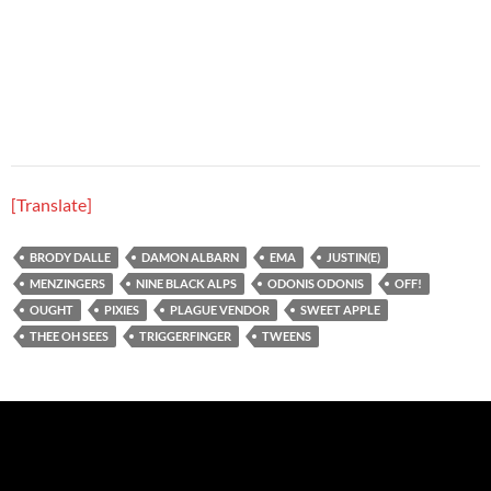
[Translate]
BRODY DALLE
DAMON ALBARN
EMA
JUSTIN(E)
MENZINGERS
NINE BLACK ALPS
ODONIS ODONIS
OFF!
OUGHT
PIXIES
PLAGUE VENDOR
SWEET APPLE
THEE OH SEES
TRIGGERFINGER
TWEENS