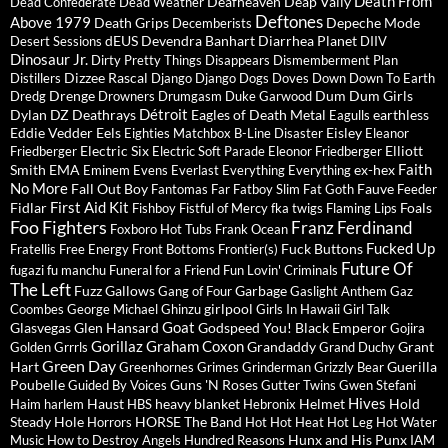
Death From
Deafheaven
Deap Vally
Dead Confederate
Dead Weather
Deftones
Above 1979
Death Grips
Depeche Mode
Decemberists
dEUS
Devendra Banhart
Diarrhea Planet
Desert Sessions
DIIV
Dinosaur Jr.
Dirty Pretty Things
Disappears
Dismemberment Plan
Dizzee Rascal
Distillers
Django Django
Dogs
Doves
Down
Down To Earth
Drenge
Dum Dum Girls
Dredg
Drowners
Drumgasm
Duke Garwood
Détroit
Dylan
DZ Deathrays
Eagles of Death Metal
earthless
Eagulls
Eddie Vedder
Eels
Eisley
Eighties Matchbox B-Line Disaster
Eleanor
Electric Six
Elliott
Friedberger
Electric Soft Parade
Eleonor Friedberger
Faith
Smith
EMA
ex-hex
Eminem
Evens
Everlast
Everything Everything
No More
Fall Out Boy
Fauve
Fantomas
Far
Fatboy Slim
Fat Goth
Feeder
First Aid Kit
Fidlar
Foals
Fishboy
Fistful of Mercy
fka twigs
Flaming Lips
Foo Fighters
Franz Ferdinand
Foxboro Hot Tubs
Frank Ocean
Fucked Up
Fuck Buttons
Fratellis
Free Energy
Front Bottoms
Frontier(s)
Future Of
fugazi
fu manchu
Funeral for a Friend
Fun Lovin' Criminals
The Left
Fuzz
Gallows
Garbage
Gang of Four
Gaslight Anthem
Gaz
girlpool
Coombes
George Michael
Ghinzu
Girls In Hawaii
Girl Talk
Goat
Glasvegas
Glen Hansard
Godspeed You! Black Emperor
Gojira
Gorillaz
Graham Coxon
Grandaddy
Grant
Golden Grrrls
Grand Duchy
Green Day
Hart
Guerilla
Greenhornes
Grimes
Grinderman
Grizzly Bear
Poubelle
Guns 'N Roses
Guided By Voices
Gutter Twins
Gwen Stefani
Hives
Haust
heavy blanket
Helmet
Hold
Haim
harlem
HBS
Hebronix
Steady
Hole
HORSE The Band
Horrors
Hot Hot Heat
Hot Leg
Hot Water
Hunx and His Punx
Music
How to Destroy Angels
Hundred Reasons
IAM