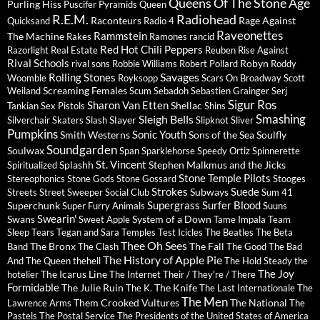
Queens Of The Stone Age
Purling Hiss
Puscifer
Pyramids
Queen
R.E.M.
Radiohead
Raconteurs
Rage Against
Quicksand
Radio 4
Raveonettes
Rammstein
The Machine
Rakes
Ramones
rancid
Red Hot Chili Peppers
Razorlight
Real Estate
Reuben
Rise Against
Rival Schools
Robyn
rival sons
Robbie Williams
Robert Pollard
Roddy
Savages
Rolling Stones
Woomble
Royksopp
Scars On Broadway
Scott
Screaming Females
Weiland
Scum
Sebadoh
Sebastien Grainger
Serj
Sigur Ros
Sharon Van Etten
Shellac
Tankian
Sex Pistols
Shins
Sleigh Bells
Smashing
Slayer
Silverchair
Skaters
Slash
Slipknot
Sliver
Pumpkins
Sonic Youth
Smith Westerns
Sons of the Sea
Soulfly
Soundgarden
Soulwax
Span
Sparklehorse
Speedy Ortiz
Spinnerette
St. Vincent
Splashh
Stephen Malkmus and the Jicks
Spiritualized
Stone Temple Pilots
Stereophonics
Stone Gods
Stone Gossard
Stooges
Strokes
Suede
Subways
Streets
Street Sweeper Social Club
Sum 41
Supergrass
Surfer Blood
Superchunk
Super Furry Animals
Suuns
Swearin'
Swans
System of a Down
Sweet Apple
Tame Impala
Team
Sleep
Tears
Tegan and Sara
Temples
Test Icicles
The Beatles
The Beta
Thee Oh Sees
The Bronx
The Fall
Band
The Clash
The Good The Bad
The History of Apple Pie
And The Queen
thehell
The Hold Steady
the
The Joy
The Icarus Line
hotelier
The Internet
Their / They're / There
Formidable
The Julie Ruin
The Knife
The K.
The Last Internationale
The
The Men
Them Crooked Vultures
The National
Lawrence Arms
The
Pastels
The Postal Service
The Presidents of the United States of America