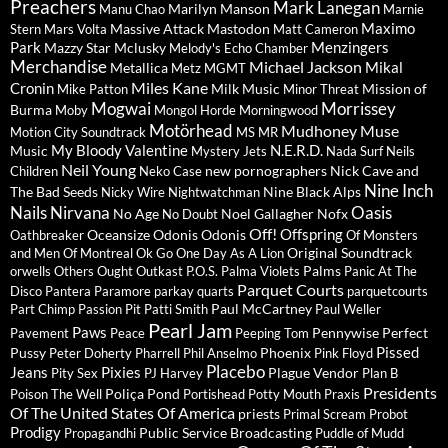
Preachers
Mark Lanegan
Marilyn Manson
Manu Chao
Marnie
Maximo
Massive Attack
Mastodon
Stern
Mars Volta
Matt Cameron
Park
Menzingers
Mazzy Star
Mclusky
Melody's Echo Chamber
Merchandise
Michael Jackson
Mikal
Metallica
Metz
MGMT
Miles Kane
Cronin
Milk Music
Mission of
Mike Patton
Minor Threat
Mogwai
Morrissey
Burma
Moby
Mongol Horde
Morningwood
Motörhead
Mudhoney
Muse
Motion City Soundtrack
MS MR
My Bloody Valentine
N.E.R.D.
Music
Mystery Jets
Nada Surf
Neils
Neil Young
new pornographers
Nick Cave and
Children
Neko Case
Nine Inch
The Bad Seeds
Nine Black Alps
Nicky Wire
Nightwatchman
Nails
Nirvana
Oasis
No Age
Noel Gallagher
Nofx
No Doubt
Off!
Offspring
Oceansize
Odonis Odonis
Oathbreaker
Of Monsters
Original Soundtrack
and Men
Of Montreal
Ok Go
One Day As A Lion
Palms
orwells
Others
Ought
Outkast
P.O.S.
Palma Violets
Panic At The
Parquet Courts
Disco
Pantera
Paramore
parkay quarts
parquetcourts
Paul McCartney
Part Chimp
Passion Pit
Patti Smith
Paul Weller
Pearl Jam
Paws
Pennywise
Perfect
Pavement
Peace
Peeping Tom
Pissed
Pussy
Phoenix
Peter Doherty
Pharrell
Phil Anselmo
Pink Floyd
Placebo
Jeans
Pixies
Plague Vendor
Pity Sex
PJ Harvey
Plan B
Presidents
Poliça
Pond
Poison The Well
Portishead
Potty Mouth
Praxis
Of The United States Of America
priests
Primal Scream
Probot
Prodigy
Public Service Broadcasting
Propagandhi
Puddle of Mudd