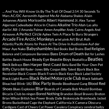
... And You Will Know Us By The Trail Of Dead
2:54
30 Seconds To
AC/DC
Against Me
Alain
Mars
Aerosmith
Air
Alabama Shakes
Alanis Morissette
Albert Hammond Jr.
Johannes
Alex Turner
Alkaline Trio
Alice In Chains
allo
Algernon Cadwallader
Allah-Las
Alt-J
darlin'
Amanda Palmer
Amen
Amplifier
Andy Cairns
Angels And
A Perfect Circle
A Place To Bury Strangers
Airwaves
Aphex Twin
Arctic Monkeys
Arcade Fire
Ash
Art Brut
ariel pink
Audioslave
Auf der
Atlantic/Pacific
Atoms for Peace
At The Drive-In
Babyshambles
Bad Religion
Maur
Aye Nako
Bad Books
Bad Brains
Bass Drum of Death
Balance and Composure
Baroness
Bat for Lashes
Beatles
Beastie Boys
Beady Eye
Beatallica
Battles
Beach House
Beck
Ben Harper
Best Coast
Be Your Own Pet
Bellrays
Beta Band
Biffy Clyro
Bjork
Bill Ryder-Jones
Billy Corgan
Billy Talent
Black Box
Black Francis
Revelation
Black Crowes
Black Keys
Black Label Society
Black Rebel Motorcycle Club
Black Light Burns
Black Sabbath
Bloc Party
Blood Red
Bleached
Blink-182
Blondie
Bloodhound Gang
Blur
Shoes
Boards of Canada
Bob Mould
Bombay
Blues Explosion
Bored Nothing
Bicycle Club
Brandon Boyd
Breton
bo ningen
Bravery
Brian Wilson
British Sea Power
Brody Dalle
Brokencyde
Bromheads Jacket
Bronx
California X
Camera Obscura
Buckethead
Cage the Elephant
Cardigans
Cast of Cheers
Cat Power
Cavalera Conspiracy
cerebral ballzy