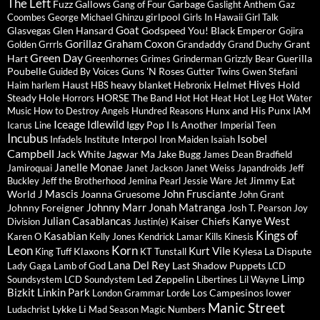
The Left
Fuzz
Gallows
Garbage
Gang of Four
Gaslight Anthem
Gaz
girlpool
Coombes
George Michael
Ghinzu
Girls In Hawaii
Girl Talk
Goat
Glasvegas
Glen Hansard
Godspeed You! Black Emperor
Gojira
Gorillaz
Graham Coxon
Grandaddy
Grant
Golden Grrrls
Grand Duchy
Green Day
Hart
Guerilla
Greenhornes
Grimes
Grinderman
Grizzly Bear
Poubelle
Guns 'N Roses
Guided By Voices
Gutter Twins
Gwen Stefani
Hives
Haust
heavy blanket
Helmet
Hold
Haim
harlem
HBS
Hebronix
Steady
Hole
HORSE The Band
Horrors
Hot Hot Heat
Hot Leg
Hot Water
Hunx and His Punx
Music
How to Destroy Angels
Hundred Reasons
IAM
Iceage
Idlewild
Iggy Pop
I Is Another
Icarus Line
Imperial Teen
Incubus
Isobel
Interpol
Infadels
Institute
Iron Maiden
Isaïah
Campbell
Jack White
Jagwar Ma
Jake Bugg
James Dean Bradfield
Janelle Monae
Jamiroquai
Janet Jackson
Janet Weiss
Japandroids
Jeff
Jimmy Eat
Buckley
Jeff the Brotherhood
Jemina Pearl
Jessie Ware
Jet
J Mascis
John Frusciante
World
Joanna Gruesome
John Grant
Johnny Marr
Jonah Matranga
Johnny Foreigner
Josh T. Pearson
Joy
Julian Casablancas
Kanye West
Kaiser Chiefs
Division
Justin(e)
Kings of
Kasabian
Karen O
Kelly Jones
Kendrick Lamar
Kills
Kinesis
Leon
Korn
Kurt Vile
Klaxons
Kylesa
La Dispute
King Tuff
KT Tunstall
Lana Del Rey
Last Shadow Puppets
Lady Gaga
Lamb of God
LCD
Limp
Led Zeppelin
Soundsystem
LCD Soundystem
Libertines
Lil Wayne
Bizkit
Linkin Park
Los Campesinos
lower
London Grammar
Lorde
Manic Street
Lykke Li
Ludachrist
Mad Season
Magic Numbers