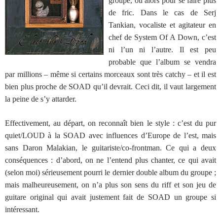
groupe, ou alors pour se faire plus
de fric. Dans le cas de Serj
Tankian, vocaliste et agitateur en
chef de System Of A Down, c’est
ni l’un ni l’autre. Il est peu
probable que l’album se vendra
par millions – même si certains morceaux sont très catchy – et il est
bien plus proche de SOAD qu’il devrait. Ceci dit, il vaut largement
la peine de s’y attarder.
Effectivement, au départ, on reconnaît bien le style : c’est du pur
quiet/LOUD à la SOAD avec influences d’Europe de l’est, mais
sans Daron Malakian, le guitariste/co-frontman. Ce qui a deux
conséquences : d’abord, on ne l’entend plus chanter, ce qui avait
(selon moi) sérieusement pourri le dernier double album du groupe ;
mais malheureusement, on n’a plus son sens du riff et son jeu de
guitare original qui avait justement fait de SOAD un groupe si
intéressant.