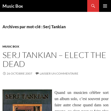
Aller
Recherche
Music Box
au
MENU
contenu
PRINCI
Archives par mot-clé : Serj Tankian
MUSIC BOX
SERJ TANKIAN – ELECT THE
DEAD
26 OCTOBRE 2007
LAISSER UN COMMENTAIRE
Quand un musicien célèbre sort
un album solo, c’est souvent pour
faire autre chose quand dans son