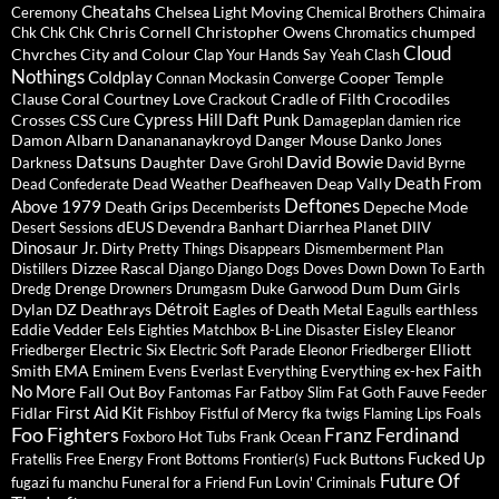
Cheatahs
Chelsea Light Moving
Ceremony
Chemical Brothers
Chimaira
Chris Cornell
Christopher Owens
chumped
Chk Chk Chk
Chromatics
Cloud
Chvrches
City and Colour
Clap Your Hands Say Yeah
Clash
Nothings
Coldplay
Cooper Temple
Connan Mockasin
Converge
Clause
Coral
Courtney Love
Cradle of Filth
Crocodiles
Crackout
Cypress Hill
Daft Punk
Crosses
CSS
Cure
Damageplan
damien rice
Damon Albarn
Dananananaykroyd
Danger Mouse
Danko Jones
David Bowie
Datsuns
Daughter
Darkness
Dave Grohl
David Byrne
Death From
Deafheaven
Deap Vally
Dead Confederate
Dead Weather
Deftones
Above 1979
Death Grips
Depeche Mode
Decemberists
dEUS
Devendra Banhart
Diarrhea Planet
Desert Sessions
DIIV
Dinosaur Jr.
Dirty Pretty Things
Disappears
Dismemberment Plan
Dizzee Rascal
Distillers
Django Django
Dogs
Doves
Down
Down To Earth
Drenge
Dum Dum Girls
Dredg
Drowners
Drumgasm
Duke Garwood
Détroit
Dylan
DZ Deathrays
Eagles of Death Metal
earthless
Eagulls
Eddie Vedder
Eels
Eisley
Eighties Matchbox B-Line Disaster
Eleanor
Electric Six
Elliott
Friedberger
Electric Soft Parade
Eleonor Friedberger
Faith
Smith
EMA
ex-hex
Eminem
Evens
Everlast
Everything Everything
No More
Fall Out Boy
Fauve
Fantomas
Far
Fatboy Slim
Fat Goth
Feeder
First Aid Kit
Fidlar
Foals
Fishboy
Fistful of Mercy
fka twigs
Flaming Lips
Foo Fighters
Franz Ferdinand
Foxboro Hot Tubs
Frank Ocean
Fucked Up
Fuck Buttons
Fratellis
Free Energy
Front Bottoms
Frontier(s)
Future Of
fugazi
fu manchu
Funeral for a Friend
Fun Lovin' Criminals