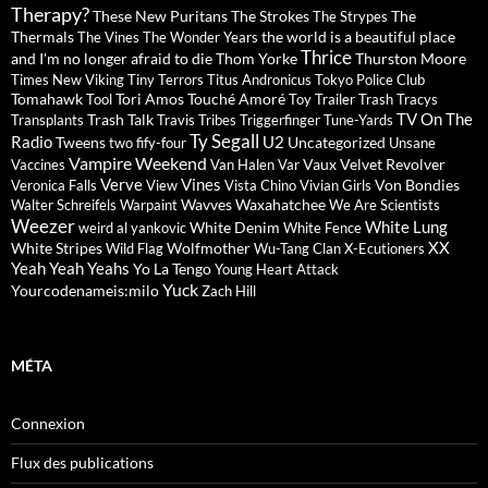
Therapy?
These New Puritans
The Strokes
The
The Strypes
Thermals
the world is a beautiful place
The Vines
The Wonder Years
Thrice
and I'm no longer afraid to die
Thom Yorke
Thurston Moore
Times New Viking
Tiny Terrors
Titus Andronicus
Tokyo Police Club
Tomahawk
Tori Amos
Touché Amoré
Tool
Toy
Trailer Trash Tracys
TV On The
Trash Talk
Transplants
Travis
Tribes
Triggerfinger
Tune-Yards
Ty Segall
Radio
U2
Tweens
Uncategorized
two fify-four
Unsane
Vampire Weekend
Vaux
Velvet Revolver
Vaccines
Van Halen
Var
Verve
Vines
Von Bondies
Veronica Falls
View
Vista Chino
Vivian Girls
Wavves
Waxahatchee
Walter Schreifels
Warpaint
We Are Scientists
Weezer
White Lung
White Denim
weird al yankovic
White Fence
XX
White Stripes
Wolfmother
Wild Flag
Wu-Tang Clan
X-Ecutioners
Yeah Yeah Yeahs
Yo La Tengo
Young Heart Attack
Yuck
Yourcodenameis:milo
Zach Hill
MÉTA
Connexion
Flux des publications