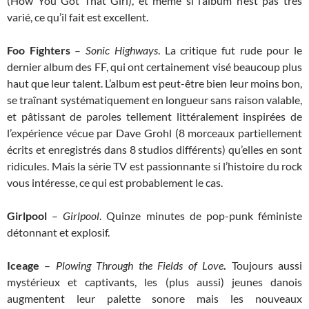
(How You Got That Girl), et même si l’album n’est pas très
varié, ce qu’il fait est excellent.
Foo Fighters
–
Sonic Highways
. La critique fut rude pour le
dernier album des FF, qui ont certainement visé beaucoup plus
haut que leur talent. L’album est peut-être bien leur moins bon,
se traînant systématiquement en longueur sans raison valable,
et pâtissant de paroles tellement littéralement inspirées de
l’expérience vécue par Dave Grohl (8 morceaux partiellement
écrits et enregistrés dans 8 studios différents) qu’elles en sont
ridicules. Mais la série TV est passionnante si l’histoire du rock
vous intéresse, ce qui est probablement le cas.
Girlpool
–
Girlpool
. Quinze minutes de pop-punk féministe
détonnant et explosif.
Iceage
–
Plowing Through the Fields of Love
.
Toujours aussi
mystérieux et captivants, les (plus aussi) jeunes danois
augmentent leur palette sonore mais les nouveaux