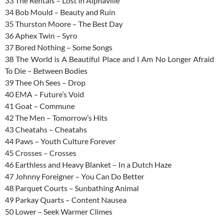
33 The Rentals – Lost in Alphaville
34 Bob Mould – Beauty and Ruin
35 Thurston Moore – The Best Day
36 Aphex Twin – Syro
37 Bored Nothing – Some Songs
38 The World is A Beautiful Place and I Am No Longer Afraid
To Die – Between Bodies
39 Thee Oh Sees – Drop
40 EMA – Future’s Void
41 Goat – Commune
42 The Men – Tomorrow’s Hits
43 Cheatahs – Cheatahs
44 Paws – Youth Culture Forever
45 Crosses – Crosses
46 Earthless and Heavy Blanket – In a Dutch Haze
47 Johnny Foreigner – You Can Do Better
48 Parquet Courts – Sunbathing Animal
49 Parkay Quarts – Content Nausea
50 Lower – Seek Warmer Climes