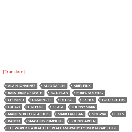
[Translate]
ALAIN JOHANNES
ALLO DARLIN'
ARIEL PINK
BASS DRUM OF DEATH
BO NINGEN
BORED NOTHING
CHUMPED
DAMIEN RICE
DÉTROIT
EX-HEX
FOO FIGHTERS
FUGAZI
GIRLPOOL
ICEAGE
JOHNNY MARR
MANIC STREET PREACHERS
MARK LANEGAN
MOGWAI
PIXIES
RANCID
SMASHING PUMPKINS
SOUNDGARDEN
THE WORLD IS A BEAUTIFUL PLACE AND I'M NO LONGER AFRAID TO DIE