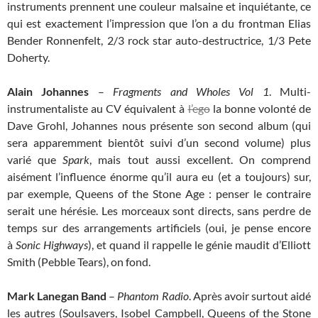
instruments prennent une couleur malsaine et inquiétante, ce
qui est exactement l’impression que l’on a du frontman Elias
Bender Ronnenfelt, 2/3 rock star auto-destructrice, 1/3 Pete
Doherty.
Alain Johannes
–
Fragments and Wholes Vol 1
. Multi-
instrumentaliste au CV équivalent à
l’ego
la bonne volonté de
Dave Grohl, Johannes nous présente son second album (qui
sera apparemment bientôt suivi d’un second volume) plus
varié que
Spark
, mais tout aussi excellent. On comprend
aisément l’influence énorme qu’il aura eu (et a toujours) sur,
par exemple, Queens of the Stone Age : penser le contraire
serait une hérésie. Les morceaux sont directs, sans perdre de
temps sur des arrangements artificiels (oui, je pense encore
à
Sonic Highways
), et quand il rappelle le génie maudit d’Elliott
Smith (Pebble Tears), on fond.
Mark Lanegan Band
–
Phantom Radio
. Après avoir surtout aidé
les autres (Soulsavers, Isobel Campbell, Queens of the Stone