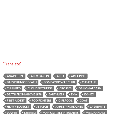
[Translate]
AGAINST ME
ALLO DARLIN'
ALT-J
ARIEL PINK
BASS DRUM OF DEATH
BOMBAY BICYCLE CLUB
CHEATAHS
CHUMPED
CLOUD NOTHINGS
CROSSES
DAMON ALBARN
DEATH FROM ABOVE 1979
EARTHLESS
EMA
EX-HEX
FIRST AID KIT
FOO FIGHTERS
GIRLPOOL
GOAT
HEAVY BLANKET
J MASCIS
JOHNNY FOREIGNER
LA DISPUTE
LOWER
LYKKE LI
MANIC STREET PREACHERS
MERCHANDISE