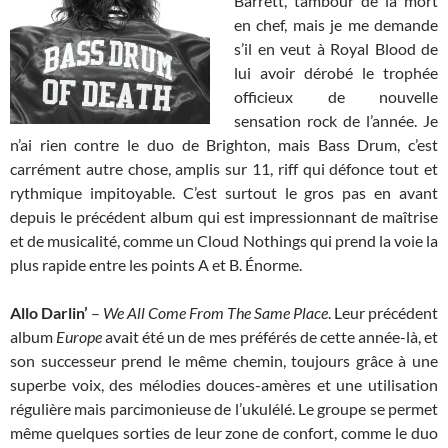
Barrett, tambour de la mort
en chef, mais je me demande
s’il en veut à Royal Blood de
lui avoir dérobé le trophée
officieux de nouvelle
sensation rock de l’année. Je
n’ai rien contre le duo de Brighton, mais Bass Drum, c’est
carrément autre chose, amplis sur 11, riff qui défonce tout et
rythmique impitoyable. C’est surtout le gros pas en avant
depuis le précédent album qui est impressionnant de maîtrise
et de musicalité, comme un Cloud Nothings qui prend la voie la
plus rapide entre les points A et B. Énorme.
Allo Darlin’
–
We All Come From The Same Place
. Leur précédent
album
Europe
avait été un de mes préférés de cette année-là, et
son successeur prend le même chemin, toujours grâce à une
superbe voix, des mélodies douces-amères et une utilisation
régulière mais parcimonieuse de l’ukulélé. Le groupe se permet
même quelques sorties de leur zone de confort, comme le duo