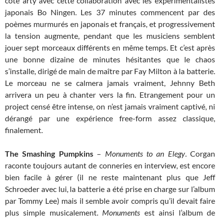
côté arty avec cette collaboration avec les expérimentalistes
japonais Bo Ningen. Les 37 minutes commencent par des
poèmes murmurés en japonais et français, et progressivement
la tension augmente, pendant que les musiciens semblent
jouer sept morceaux différents en même temps. Et c’est après
une bonne dizaine de minutes hésitantes que le chaos
s’installe, dirigé de main de maître par Fay Milton à la batterie.
Le morceau ne se calmera jamais vraiment, Jehnny Beth
arrivera un peu à chanter vers la fin. Etrangement pour un
project censé être intense, on n’est jamais vraiment captivé, ni
dérangé par une expérience free-form assez classique,
finalement.
The Smashing Pumpkins
–
Monuments to an Elegy
. Corgan
raconte toujours autant de conneries en interview, est encore
bien facile à gérer (il ne reste maintenant plus que Jeff
Schroeder avec lui, la batterie a été prise en charge sur l’album
par Tommy Lee) mais il semble avoir compris qu’il devait faire
plus simple musicalement.
Monuments
est ainsi l’album de