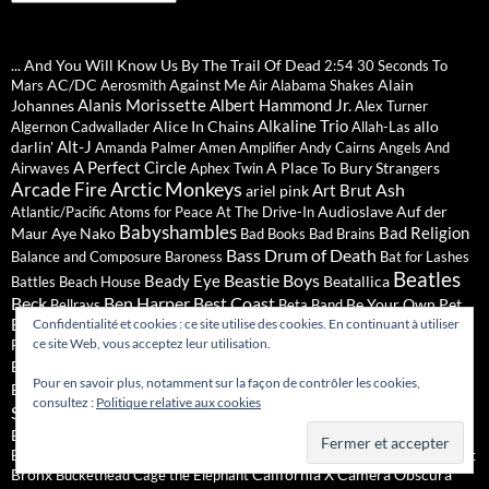
... And You Will Know Us By The Trail Of Dead
2:54
30 Seconds To
AC/DC
Against Me
Alain
Mars
Aerosmith
Air
Alabama Shakes
Alanis Morissette
Albert Hammond Jr.
Johannes
Alex Turner
Alkaline Trio
Alice In Chains
allo
Algernon Cadwallader
Allah-Las
Alt-J
darlin'
Amanda Palmer
Amen
Amplifier
Andy Cairns
Angels And
A Perfect Circle
A Place To Bury Strangers
Airwaves
Aphex Twin
Arctic Monkeys
Arcade Fire
Ash
Art Brut
ariel pink
Audioslave
Auf der
Atlantic/Pacific
Atoms for Peace
At The Drive-In
Babyshambles
Bad Religion
Maur
Aye Nako
Bad Books
Bad Brains
Bass Drum of Death
Balance and Composure
Baroness
Bat for Lashes
Beatles
Beastie Boys
Beady Eye
Beatallica
Battles
Beach House
Beck
Ben Harper
Best Coast
Be Your Own Pet
Bellrays
Beta Band
Biffy Clyro
Confidentialité et cookies : ce site utilise des cookies. En continuant à utiliser
Bjork
Bill Ryder-Jones
Billy Corgan
Billy Talent
Black Box
ce site Web, vous acceptez leur utilisation.
Black Francis
Revelation
Black Crowes
Black Keys
Black Label Society
Black Rebel Motorcycle Club
Black Light Burns
Black Sabbath
Pour en savoir plus, notamment sur la façon de contrôler les cookies,
Bloc Party
Blood Red
Bleached
Blink-182
Blondie
Bloodhound Gang
consultez :
Politique relative aux cookies
Blur
Shoes
Boards of Canada
Bob Mould
Bombay
Blues Explosion
Bored Nothing
Bicycle Club
Brandon Boyd
Breton
bo ningen
Bravery
Brian Wilson
British Sea Power
Brody Dalle
Brokencyde
Bromheads Jacket
Bronx
California X
Camera Obscura
Buckethead
Cage the Elephant