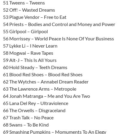
51 Tweens – Tweens
52 Off! – Wasted Dreams
53 Plague Vendor – Free to Eat
54 Priests – Bodies and Control and Money and Power
55 Girlpool – Girlpool
56 Morrissey – World Peace Is None Of Your Business
57 Lykke Li – I Never Learn
58 Mogwai – Rave Tapes
59 Alt-J – This Is All Yours
60 Hold Steady – Teeth Dreams
61 Blood Red Shoes – Blood Red Shoes
62 The Wytches – Annabel Dream Reader
63 The Lawrence Arms – Metropole
64 Jonah Matranga – Me and You Are Two
65 Lana Del Rey – Ultraviolence
66 The Orwells – Disgraceland
67 Trash Talk – No Peace
68 Swans – To Be Kind
69 Smashing Pumpkins – Momuments To An Elegy