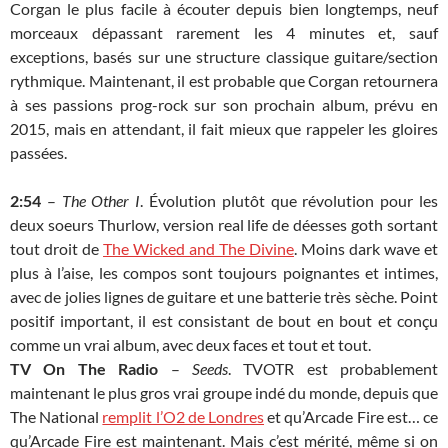
Corgan le plus facile à écouter depuis bien longtemps, neuf
morceaux dépassant rarement les 4 minutes et, sauf
exceptions, basés sur une structure classique guitare/section
rythmique. Maintenant, il est probable que Corgan retournera
à ses passions prog-rock sur son prochain album, prévu en
2015, mais en attendant, il fait mieux que rappeler les gloires
passées.
2:54
–
The Other I
. Évolution plutôt que révolution pour les
deux soeurs Thurlow, version real life de déesses goth sortant
tout droit de
The Wicked and The Divine
. Moins dark wave et
plus à l’aise, les compos sont toujours poignantes et intimes,
avec de jolies lignes de guitare et une batterie très sèche. Point
positif important, il est consistant de bout en bout et conçu
comme un vrai album, avec deux faces et tout et tout.
TV On The Radio
–
Seeds
. TVOTR est probablement
maintenant le plus gros vrai groupe indé du monde, depuis que
The National
remplit l’O2 de Londres
et qu’Arcade Fire est… ce
qu’Arcade Fire est maintenant. Mais c’est mérité, même si on