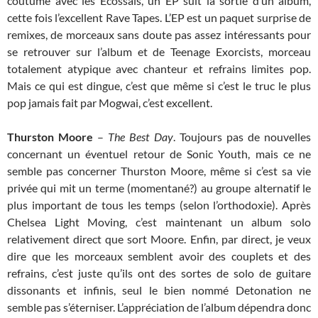
coutume avec les Ecossais, un EP suit la sortie d’un album,
cette fois l’excellent Rave Tapes. L’EP est un paquet surprise de
remixes, de morceaux sans doute pas assez intéressants pour
se retrouver sur l’album et de Teenage Exorcists, morceau
totalement atypique avec chanteur et refrains limites pop.
Mais ce qui est dingue, c’est que même si c’est le truc le plus
pop jamais fait par Mogwai, c’est excellent.
Thurston Moore
–
The Best Day
. Toujours pas de nouvelles
concernant un éventuel retour de Sonic Youth, mais ce ne
semble pas concerner Thurston Moore, même si c’est sa vie
privée qui mit un terme (momentané?) au groupe alternatif le
plus important de tous les temps (selon l’orthodoxie). Après
Chelsea Light Moving, c’est maintenant un album solo
relativement direct que sort Moore. Enfin, par direct, je veux
dire que les morceaux semblent avoir des couplets et des
refrains, c’est juste qu’ils ont des sortes de solo de guitare
dissonants et infinis, seul le bien nommé Detonation ne
semble pas s’éterniser. L’appréciation de l’album dépendra donc