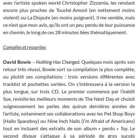
avec l’artiste spoken world Christopher Zizzamia, les rendant
encore plus proches de Touché Amoré (en nettement moins
violent) ou La Dispute (en moins poignant). Il me semble, mais
ce n’est que mon avis, qu’ils ont un peu perdu de leur puissance
en chemin, le long de ces 28 minutes liées thématiquement.
Compiles et ressorties
David Bowie
–
Nothing Has Changed
. Quelques mois après son
retour très réussi, Bowie sort sa compilation la plus complète,
ou plutôt ses compilations : trois versions différentes avec
tracklist et pochettes variées. On s’intéressera à la version la
plus longue, sur trois CD. Le premier commence par l’inédit
Sue, revisite les meilleurs moments de The Next Day et choisit
soigneusement les perles des quinze dernières années de
l’artiste, notamment ses collaborations avec les Pet Shop Boys
(Hallo Spaceboy) ou Nine Inch Nails (I’m Afraid of Americans)
tout en incluant des extraits de son album « perdu »
Toy
. Le
second disque s’attaque à sa période de gros succès