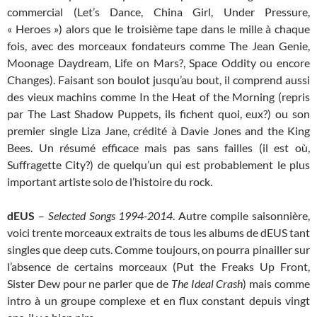
commercial (Let’s Dance, China Girl, Under Pressure,
« Heroes ») alors que le troisième tape dans le mille à chaque
fois, avec des morceaux fondateurs comme The Jean Genie,
Moonage Daydream, Life on Mars?, Space Oddity ou encore
Changes). Faisant son boulot jusqu’au bout, il comprend aussi
des vieux machins comme In the Heat of the Morning (repris
par The Last Shadow Puppets, ils fichent quoi, eux?) ou son
premier single Liza Jane, crédité à Davie Jones and the King
Bees. Un résumé efficace mais pas sans failles (il est où,
Suffragette City?) de quelqu’un qui est probablement le plus
important artiste solo de l’histoire du rock.
dEUS
–
Selected Songs 1994-2014
. Autre compile saisonnière,
voici trente morceaux extraits de tous les albums de dEUS tant
singles que deep cuts. Comme toujours, on pourra pinailler sur
l’absence de certains morceaux (Put the Freaks Up Front,
Sister Dew pour ne parler que de
The Ideal Crash
) mais comme
intro à un groupe complexe et en flux constant depuis vingt