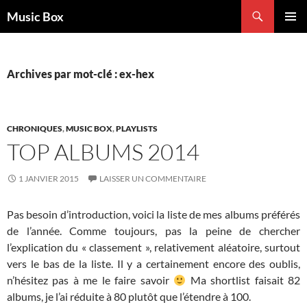
Aller
Recherche
Music Box
au
MENU
contenu
PRINCI
Archives par mot-clé : ex-hex
CHRONIQUES
,
MUSIC BOX
,
PLAYLISTS
TOP ALBUMS 2014
1 JANVIER 2015
LAISSER UN COMMENTAIRE
Pas besoin d’introduction, voici la liste de mes albums préférés
de l’année. Comme toujours, pas la peine de chercher
l’explication du « classement », relativement aléatoire, surtout
vers le bas de la liste. Il y a certainement encore des oublis,
n’hésitez pas à me le faire savoir
Ma shortlist faisait 82
albums, je l’ai réduite à 80 plutôt que l’étendre à 100.