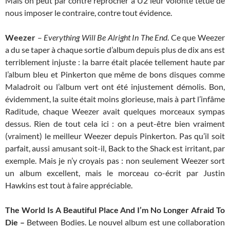
Mais on peut par contre reprocher à U2 leur volonté têtue de
nous imposer le contraire, contre tout évidence.
Weezer
–
Everything Will Be Alright In The End
. Ce que Weezer
a du se taper à chaque sortie d’album depuis plus de dix ans est
terriblement injuste : la barre était placée tellement haute par
l’album bleu et Pinkerton que même de bons disques comme
Maladroit ou l’album vert ont été injustement démolis. Bon,
évidemment, la suite était moins glorieuse, mais à part l’infâme
Raditude, chaque Weezer avait quelques morceaux sympas
dessus. Rien de tout cela ici : on a peut-être bien vraiment
(vraiment) le meilleur Weezer depuis Pinkerton. Pas qu’il soit
parfait, aussi amusant soit-il, Back to the Shack est irritant, par
exemple. Mais je n’y croyais pas : non seulement Weezer sort
un album excellent, mais le morceau co-écrit par Justin
Hawkins est tout à faire appréciable.
The World Is A Beautiful Place And I’m No Longer Afraid To
Die –
Between Bodies. Le nouvel album est une collaboration