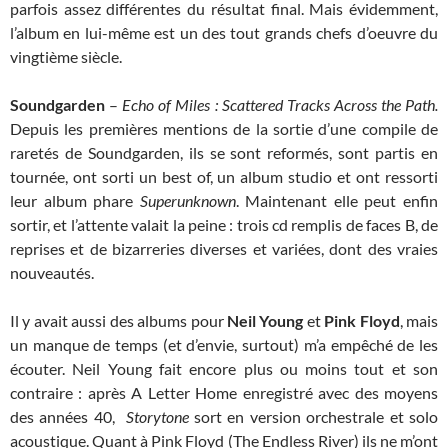
parfois assez différentes du résultat final. Mais évidemment,
l’album en lui-même est un des tout grands chefs d’oeuvre du
vingtième siècle.
Soundgarden
–
Echo of Miles : Scattered Tracks Across the Path.
Depuis les premières mentions de la sortie d’une compile de
raretés de Soundgarden, ils se sont reformés, sont partis en
tournée, ont sorti un best of, un album studio et ont ressorti
leur album phare
Superunknown
. Maintenant elle peut enfin
sortir, et l’attente valait la peine : trois cd remplis de faces B, de
reprises et de bizarreries diverses et variées, dont des vraies
nouveautés.
Il y avait aussi des albums pour
Neil Young
et
Pink Floyd
, mais
un manque de temps (et d’envie, surtout) m’a empêché de les
écouter. Neil Young fait encore plus ou moins tout et son
contraire : après A Letter Home enregistré avec des moyens
des années 40,
Storytone
sort en version orchestrale et solo
acoustique. Quant à Pink Floyd (The Endless River) ils ne m’ont