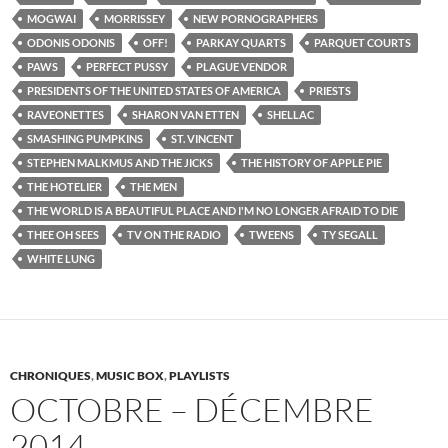
MOGWAI
MORRISSEY
NEW PORNOGRAPHERS
ODONIS ODONIS
OFF!
PARKAY QUARTS
PARQUET COURTS
PAWS
PERFECT PUSSY
PLAGUE VENDOR
PRESIDENTS OF THE UNITED STATES OF AMERICA
PRIESTS
RAVEONETTES
SHARON VAN ETTEN
SHELLAC
SMASHING PUMPKINS
ST. VINCENT
STEPHEN MALKMUS AND THE JICKS
THE HISTORY OF APPLE PIE
THE HOTELIER
THE MEN
THE WORLD IS A BEAUTIFUL PLACE AND I'M NO LONGER AFRAID TO DIE
THEE OH SEES
TV ON THE RADIO
TWEENS
TY SEGALL
WHITE LUNG
CHRONIQUES
,
MUSIC BOX
,
PLAYLISTS
OCTOBRE – DÉCEMBRE
2014