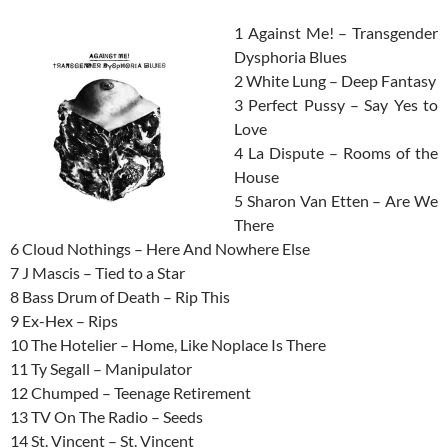
1 Against Me! – Transgender
Dysphoria Blues
2 White Lung – Deep Fantasy
3 Perfect Pussy – Say Yes to
Love
4 La Dispute – Rooms of the
House
5 Sharon Van Etten – Are We
There
6 Cloud Nothings – Here And Nowhere Else
7 J Mascis – Tied to a Star
8 Bass Drum of Death – Rip This
9 Ex-Hex – Rips
10 The Hotelier – Home, Like Noplace Is There
11 Ty Segall – Manipulator
12 Chumped – Teenage Retirement
13 TV On The Radio – Seeds
14 St. Vincent – St. Vincent