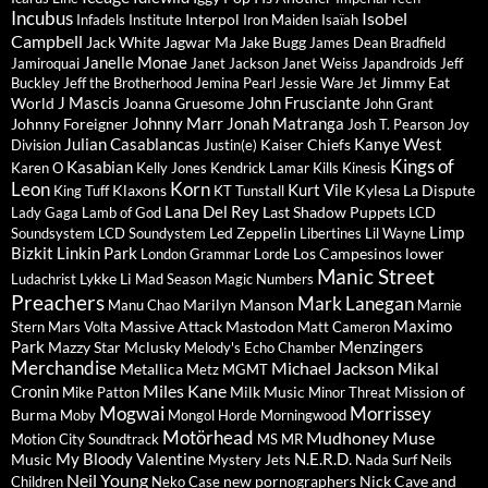
Incubus
Isobel
Interpol
Infadels
Institute
Iron Maiden
Isaïah
Campbell
Jack White
Jagwar Ma
Jake Bugg
James Dean Bradfield
Janelle Monae
Jamiroquai
Janet Jackson
Janet Weiss
Japandroids
Jeff
Jimmy Eat
Buckley
Jeff the Brotherhood
Jemina Pearl
Jessie Ware
Jet
J Mascis
John Frusciante
World
Joanna Gruesome
John Grant
Johnny Marr
Jonah Matranga
Johnny Foreigner
Josh T. Pearson
Joy
Julian Casablancas
Kanye West
Kaiser Chiefs
Division
Justin(e)
Kings of
Kasabian
Karen O
Kelly Jones
Kendrick Lamar
Kills
Kinesis
Leon
Korn
Kurt Vile
Klaxons
Kylesa
La Dispute
King Tuff
KT Tunstall
Lana Del Rey
Last Shadow Puppets
Lady Gaga
Lamb of God
LCD
Limp
Led Zeppelin
Soundsystem
LCD Soundystem
Libertines
Lil Wayne
Bizkit
Linkin Park
Los Campesinos
lower
London Grammar
Lorde
Manic Street
Lykke Li
Ludachrist
Mad Season
Magic Numbers
Preachers
Mark Lanegan
Marilyn Manson
Manu Chao
Marnie
Maximo
Massive Attack
Mastodon
Stern
Mars Volta
Matt Cameron
Park
Menzingers
Mazzy Star
Mclusky
Melody's Echo Chamber
Merchandise
Michael Jackson
Mikal
Metallica
Metz
MGMT
Miles Kane
Cronin
Milk Music
Mission of
Mike Patton
Minor Threat
Mogwai
Morrissey
Burma
Moby
Mongol Horde
Morningwood
Motörhead
Mudhoney
Muse
Motion City Soundtrack
MS MR
My Bloody Valentine
N.E.R.D.
Music
Mystery Jets
Nada Surf
Neils
Neil Young
new pornographers
Nick Cave and
Children
Neko Case