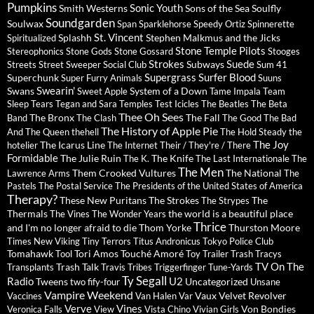
Pumpkins
Sonic Youth
Smith Westerns
Sons of the Sea
Soulfly
Soundgarden
Soulwax
Span
Sparklehorse
Speedy Ortiz
Spinnerette
St. Vincent
Splashh
Stephen Malkmus and the Jicks
Spiritualized
Stone Temple Pilots
Stereophonics
Stone Gods
Stone Gossard
Stooges
Strokes
Suede
Subways
Streets
Street Sweeper Social Club
Sum 41
Supergrass
Surfer Blood
Superchunk
Super Furry Animals
Suuns
Swearin'
Swans
System of a Down
Sweet Apple
Tame Impala
Team
Sleep
Tears
Tegan and Sara
Temples
Test Icicles
The Beatles
The Beta
Thee Oh Sees
The Bronx
The Fall
Band
The Clash
The Good The Bad
The History of Apple Pie
And The Queen
thehell
The Hold Steady
the
The Joy
The Icarus Line
hotelier
The Internet
Their / They're / There
Formidable
The Julie Ruin
The Knife
The K.
The Last Internationale
The
The Men
Them Crooked Vultures
The National
Lawrence Arms
The
Pastels
The Postal Service
The Presidents of the United States of America
Therapy?
These New Puritans
The Strokes
The
The Strypes
Thermals
the world is a beautiful place
The Vines
The Wonder Years
Thrice
and I'm no longer afraid to die
Thom Yorke
Thurston Moore
Times New Viking
Tiny Terrors
Titus Andronicus
Tokyo Police Club
Tomahawk
Tori Amos
Touché Amoré
Tool
Toy
Trailer Trash Tracys
TV On The
Trash Talk
Transplants
Travis
Tribes
Triggerfinger
Tune-Yards
Ty Segall
Radio
U2
Tweens
Uncategorized
two fify-four
Unsane
Vampire Weekend
Vaux
Velvet Revolver
Vaccines
Van Halen
Var
Verve
Vines
Von Bondies
Veronica Falls
View
Vista Chino
Vivian Girls