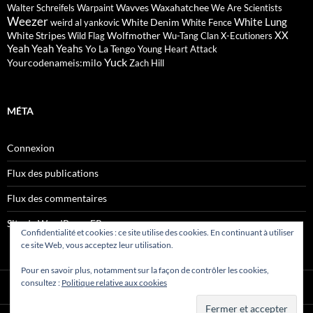
Wavves
Waxahatchee
Walter Schreifels
Warpaint
We Are Scientists
Weezer
White Lung
White Denim
weird al yankovic
White Fence
XX
White Stripes
Wolfmother
Wild Flag
Wu-Tang Clan
X-Ecutioners
Yeah Yeah Yeahs
Yo La Tengo
Young Heart Attack
Yuck
Yourcodenameis:milo
Zach Hill
MÉTA
Connexion
Flux des publications
Flux des commentaires
Site de WordPress-FR
Confidentialité et cookies : ce site utilise des cookies. En continuant à utiliser
ce site Web, vous acceptez leur utilisation.
Pour en savoir plus, notamment sur la façon de contrôler les cookies,
consultez :
Politique relative aux cookies