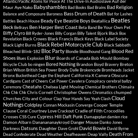
Audioslave
Auf der
Atlantic/Pacific
Atoms for Peace
At The Drive-In
Babyshambles
Bad Religion
Maur
Aye Nako
Bad Books
Bad Brains
Bass Drum of Death
Balance and Composure
Baroness
Bat for Lashes
Beatles
Beastie Boys
Beady Eye
Beatallica
Battles
Beach House
Beck
Ben Harper
Best Coast
Be Your Own Pet
Bellrays
Beta Band
Biffy Clyro
Bjork
Bill Ryder-Jones
Billy Corgan
Billy Talent
Black Box
Black Francis
Revelation
Black Crowes
Black Keys
Black Label Society
Black Rebel Motorcycle Club
Black Light Burns
Black Sabbath
Bloc Party
Blood Red
Bleached
Blink-182
Blondie
Bloodhound Gang
Blur
Shoes
Boards of Canada
Bob Mould
Bombay
Blues Explosion
Bored Nothing
Bicycle Club
Brandon Boyd
Breton
bo ningen
Bravery
Brian Wilson
British Sea Power
Brody Dalle
Brokencyde
Bromheads Jacket
Bronx
California X
Camera Obscura
Buckethead
Cage the Elephant
Cardigans
Cast of Cheers
Cat Power
Cavalera Conspiracy
cerebral ballzy
Cheatahs
Chelsea Light Moving
Ceremony
Chemical Brothers
Chimaira
Chris Cornell
Christopher Owens
chumped
Chk Chk Chk
Chromatics
Cloud
Chvrches
City and Colour
Clap Your Hands Say Yeah
Clash
Nothings
Coldplay
Cooper Temple
Connan Mockasin
Converge
Clause
Coral
Courtney Love
Cradle of Filth
Crocodiles
Crackout
Cypress Hill
Daft Punk
Crosses
CSS
Cure
Damageplan
damien rice
Damon Albarn
Dananananaykroyd
Danger Mouse
Danko Jones
David Bowie
Datsuns
Daughter
Darkness
Dave Grohl
David Byrne
Death From
Deafheaven
Deap Vally
Dead Confederate
Dead Weather