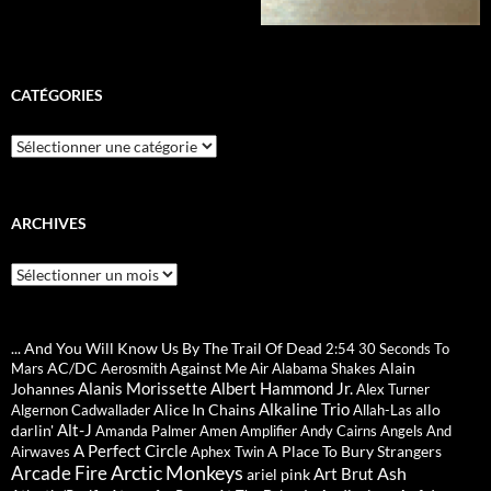
CATÉGORIES
Catégories
ARCHIVES
Archives
... And You Will Know Us By The Trail Of Dead
2:54
30 Seconds To
AC/DC
Against Me
Alain
Mars
Aerosmith
Air
Alabama Shakes
Alanis Morissette
Albert Hammond Jr.
Johannes
Alex Turner
Alkaline Trio
Alice In Chains
allo
Algernon Cadwallader
Allah-Las
Alt-J
darlin'
Amanda Palmer
Amen
Amplifier
Andy Cairns
Angels And
A Perfect Circle
A Place To Bury Strangers
Airwaves
Aphex Twin
Arctic Monkeys
Arcade Fire
Ash
Art Brut
ariel pink