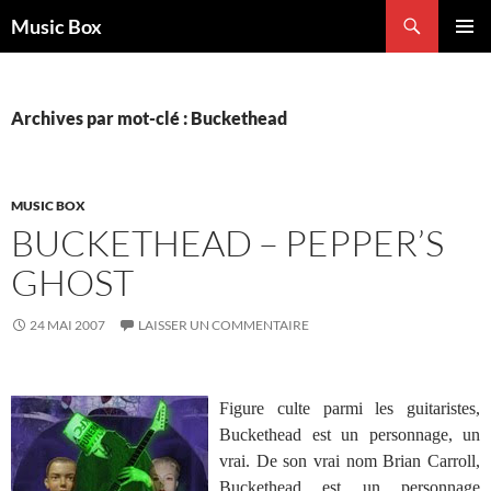
Aller
Recherche
Music Box
au
MENU
contenu
PRINCI
Archives par mot-clé : Buckethead
MUSIC BOX
BUCKETHEAD – PEPPER’S
GHOST
24 MAI 2007
LAISSER UN COMMENTAIRE
Figure culte parmi les guitaristes,
Buckethead est un personnage, un
vrai. De son vrai nom Brian Carroll,
Buckethead est un personnage