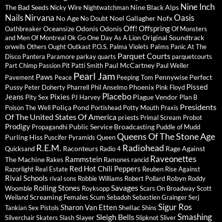
Nine Inch
The Bad Seeds
Nine Black Alps
Nicky Wire
Nightwatchman
Nails
Nirvana
Oasis
No Age
Noel Gallagher
Nofx
No Doubt
Off!
Offspring
Oceansize
Odonis Odonis
Oathbreaker
Of Monsters
Original Soundtrack
and Men
Of Montreal
Ok Go
One Day As A Lion
Palms
orwells
Others
Ought
Outkast
P.O.S.
Palma Violets
Panic At The
Parquet Courts
Disco
Pantera
Paramore
parkay quarts
parquetcourts
Paul McCartney
Part Chimp
Passion Pit
Patti Smith
Paul Weller
Pearl Jam
Paws
Pennywise
Perfect
Pavement
Peace
Peeping Tom
Pissed
Pussy
Phoenix
Peter Doherty
Pharrell
Phil Anselmo
Pink Floyd
Placebo
Jeans
Pixies
Plague Vendor
Pity Sex
PJ Harvey
Plan B
Presidents
Poliça
Pond
Poison The Well
Portishead
Potty Mouth
Praxis
Of The United States Of America
priests
Primal Scream
Probot
Prodigy
Public Service Broadcasting
Propagandhi
Puddle of Mudd
Queens Of The Stone Age
Purling Hiss
Puscifer
Pyramids
Queen
R.E.M.
Radiohead
Raconteurs
Rage Against
Quicksand
Radio 4
Raveonettes
Rammstein
The Machine
Rakes
Ramones
rancid
Red Hot Chili Peppers
Razorlight
Real Estate
Reuben
Rise Against
Rival Schools
Robyn
rival sons
Robbie Williams
Robert Pollard
Roddy
Savages
Rolling Stones
Woomble
Royksopp
Scars On Broadway
Scott
Screaming Females
Weiland
Scum
Sebadoh
Sebastien Grainger
Serj
Sigur Ros
Sharon Van Etten
Shellac
Tankian
Sex Pistols
Shins
Sleigh Bells
Smashing
Slayer
Silverchair
Skaters
Slash
Slipknot
Sliver