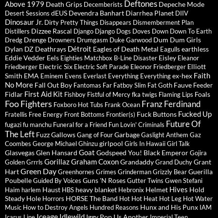
Deftones
Above 1979
Death Grips
Depeche Mode
Decemberists
dEUS
Devendra Banhart
Diarrhea Planet
Desert Sessions
DIIV
Dinosaur Jr.
Dirty Pretty Things
Disappears
Dismemberment Plan
Dizzee Rascal
Distillers
Django Django
Dogs
Doves
Down
Down To Earth
Drenge
Dum Dum Girls
Dredg
Drowners
Drumgasm
Duke Garwood
Détroit
Dylan
DZ Deathrays
Eagles of Death Metal
earthless
Eagulls
Eddie Vedder
Eels
Eisley
Eighties Matchbox B-Line Disaster
Eleanor
Electric Six
Elliott
Friedberger
Electric Soft Parade
Eleonor Friedberger
Faith
Smith
EMA
ex-hex
Eminem
Evens
Everlast
Everything Everything
No More
Fall Out Boy
Fauve
Fantomas
Far
Fatboy Slim
Fat Goth
Feeder
First Aid Kit
Fidlar
Foals
Fishboy
Fistful of Mercy
fka twigs
Flaming Lips
Foo Fighters
Franz Ferdinand
Foxboro Hot Tubs
Frank Ocean
Fucked Up
Fuck Buttons
Fratellis
Free Energy
Front Bottoms
Frontier(s)
Future Of
fugazi
fu manchu
Funeral for a Friend
Fun Lovin' Criminals
The Left
Fuzz
Gallows
Garbage
Gang of Four
Gaslight Anthem
Gaz
girlpool
Coombes
George Michael
Ghinzu
Girls In Hawaii
Girl Talk
Goat
Glasvegas
Glen Hansard
Godspeed You! Black Emperor
Gojira
Gorillaz
Graham Coxon
Grandaddy
Grant
Golden Grrrls
Grand Duchy
Green Day
Hart
Guerilla
Greenhornes
Grimes
Grinderman
Grizzly Bear
Poubelle
Guns 'N Roses
Guided By Voices
Gutter Twins
Gwen Stefani
Hives
Haust
heavy blanket
Helmet
Hold
Haim
harlem
HBS
Hebronix
Steady
Hole
HORSE The Band
Horrors
Hot Hot Heat
Hot Leg
Hot Water
Hunx and His Punx
Music
How to Destroy Angels
Hundred Reasons
IAM
Iceage
Idlewild
Iggy Pop
I Is Another
Icarus Line
Imperial Teen