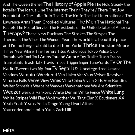
The History of Apple Pie
And The Queen
thehell
The Hold Steady
the
The Joy
The Icarus Line
hotelier
The Internet
Their / They're / There
Formidable
The Julie Ruin
The Knife
The K.
The Last Internationale
The
The Men
Them Crooked Vultures
The National
Lawrence Arms
The
Pastels
The Postal Service
The Presidents of the United States of America
Therapy?
These New Puritans
The Strokes
The
The Strypes
Thermals
the world is a beautiful place
The Vines
The Wonder Years
Thrice
and I'm no longer afraid to die
Thom Yorke
Thurston Moore
Times New Viking
Tiny Terrors
Titus Andronicus
Tokyo Police Club
Tomahawk
Tori Amos
Touché Amoré
Tool
Toy
Trailer Trash Tracys
TV On The
Trash Talk
Transplants
Travis
Tribes
Triggerfinger
Tune-Yards
Ty Segall
Radio
U2
Tweens
Uncategorized
two fify-four
Unsane
Vampire Weekend
Vaux
Velvet Revolver
Vaccines
Van Halen
Var
Verve
Vines
Von Bondies
Veronica Falls
View
Vista Chino
Vivian Girls
Wavves
Waxahatchee
Walter Schreifels
Warpaint
We Are Scientists
Weezer
White Lung
White Denim
weird al yankovic
White Fence
XX
White Stripes
Wolfmother
Wild Flag
Wu-Tang Clan
X-Ecutioners
Yeah Yeah Yeahs
Yo La Tengo
Young Heart Attack
Yuck
Yourcodenameis:milo
Zach Hill
MÉTA