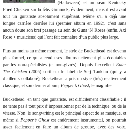
(Halloween) et un seau Kentucky
Fried Chicken sur la tête. Gimmick, évidemment, mais il est avant
tout un guitariste absolument stupéfiant. Même s’il a déjà une
longue carrière derrière lui (premier album en 1992), c’est sans
aucun doute son bref passage au sein de Guns ‘N Roses (enfin, Axl
Rose + musiciens) qui l’ont fait connaître d’un public plus large.
Plus au moins au même moment, le style de Buckethead est devenu
plus formel, ce qui a rendu ses albums nettement plus écoutables
par les non-spécialistes (et non-givrés). Depuis l’excellent
Enter
The Chicken
(2005) sorti sur le label de Serj Tankian (qui y a
d’ailleurs collaboré), Buckethead a pris un style (très) relativement
classique, et son dernier album,
Pepper’s Ghost
, le magnifie.
Buckethead, en tant que guitariste, est difficilement classifiable : il
ne tente pas à tout prix d’impressionner par de la technique, ou de la
vitesse. Non, le songwriting est le principal aspect de sa musique, et
même si
Pepper’s Ghost
est entièrement instrumental, on pourrait
assez facilement en faire un album de groupe, avec des voix.