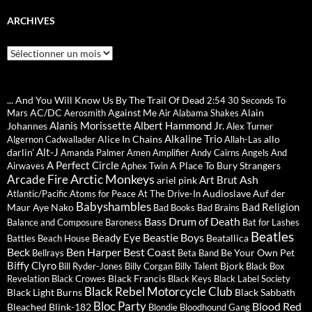
ARCHIVES
Archives
... And You Will Know Us By The Trail Of Dead
2:54
30 Seconds To
AC/DC
Against Me
Alain
Mars
Aerosmith
Air
Alabama Shakes
Alanis Morissette
Albert Hammond Jr.
Johannes
Alex Turner
Alkaline Trio
Alice In Chains
allo
Algernon Cadwallader
Allah-Las
Alt-J
darlin'
Amanda Palmer
Amen
Amplifier
Andy Cairns
Angels And
A Perfect Circle
A Place To Bury Strangers
Airwaves
Aphex Twin
Arctic Monkeys
Arcade Fire
Ash
Art Brut
ariel pink
Audioslave
Auf der
Atlantic/Pacific
Atoms for Peace
At The Drive-In
Babyshambles
Bad Religion
Maur
Aye Nako
Bad Books
Bad Brains
Bass Drum of Death
Balance and Composure
Baroness
Bat for Lashes
Beatles
Beastie Boys
Beady Eye
Beatallica
Battles
Beach House
Beck
Ben Harper
Best Coast
Be Your Own Pet
Bellrays
Beta Band
Biffy Clyro
Bjork
Bill Ryder-Jones
Billy Corgan
Billy Talent
Black Box
Black Francis
Revelation
Black Crowes
Black Keys
Black Label Society
Black Rebel Motorcycle Club
Black Light Burns
Black Sabbath
Bloc Party
Blood Red
Bleached
Blink-182
Blondie
Bloodhound Gang