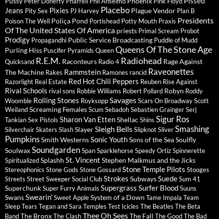
Pissed
Pussy
Phoenix
Peter Doherty
Pharrell
Phil Anselmo
Pink Floyd
Placebo
Jeans
Pixies
Plague Vendor
Pity Sex
PJ Harvey
Plan B
Presidents
Poliça
Pond
Poison The Well
Portishead
Potty Mouth
Praxis
Of The United States Of America
priests
Primal Scream
Probot
Prodigy
Public Service Broadcasting
Propagandhi
Puddle of Mudd
Queens Of The Stone Age
Purling Hiss
Puscifer
Pyramids
Queen
R.E.M.
Radiohead
Raconteurs
Rage Against
Quicksand
Radio 4
Raveonettes
Rammstein
The Machine
Rakes
Ramones
rancid
Red Hot Chili Peppers
Razorlight
Real Estate
Reuben
Rise Against
Rival Schools
Robyn
rival sons
Robbie Williams
Robert Pollard
Roddy
Savages
Rolling Stones
Woomble
Royksopp
Scars On Broadway
Scott
Screaming Females
Weiland
Scum
Sebadoh
Sebastien Grainger
Serj
Sigur Ros
Sharon Van Etten
Shellac
Tankian
Sex Pistols
Shins
Sleigh Bells
Smashing
Slayer
Silverchair
Skaters
Slash
Slipknot
Sliver
Pumpkins
Sonic Youth
Smith Westerns
Sons of the Sea
Soulfly
Soundgarden
Soulwax
Span
Sparklehorse
Speedy Ortiz
Spinnerette
St. Vincent
Splashh
Stephen Malkmus and the Jicks
Spiritualized
Stone Temple Pilots
Stereophonics
Stone Gods
Stone Gossard
Stooges
Strokes
Suede
Subways
Streets
Street Sweeper Social Club
Sum 41
Supergrass
Surfer Blood
Superchunk
Super Furry Animals
Suuns
Swearin'
Swans
System of a Down
Sweet Apple
Tame Impala
Team
Sleep
Tears
Tegan and Sara
Temples
Test Icicles
The Beatles
The Beta
Thee Oh Sees
The Bronx
The Fall
Band
The Clash
The Good The Bad