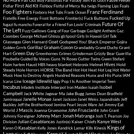
No More
Fall Out Boy
Fauve
Fantomas
Far
Fatboy Slim
Fat Goth
Feeder
First Aid Kit
Fidlar
Foals
Fishboy
Fistful of Mercy
fka twigs
Flaming Lips
Foo Fighters
Franz Ferdinand
Foxboro Hot Tubs
Frank Ocean
Fucked Up
Fuck Buttons
Fratellis
Free Energy
Front Bottoms
Frontier(s)
Future Of
fugazi
fu manchu
Funeral for a Friend
Fun Lovin' Criminals
The Left
Fuzz
Gallows
Garbage
Gang of Four
Gaslight Anthem
Gaz
girlpool
Coombes
George Michael
Ghinzu
Girls In Hawaii
Girl Talk
Goat
Glasvegas
Glen Hansard
Godspeed You! Black Emperor
Gojira
Gorillaz
Graham Coxon
Grandaddy
Grant
Golden Grrrls
Grand Duchy
Green Day
Hart
Guerilla
Greenhornes
Grimes
Grinderman
Grizzly Bear
Poubelle
Guns 'N Roses
Guided By Voices
Gutter Twins
Gwen Stefani
Hives
Haust
heavy blanket
Helmet
Hold
Haim
harlem
HBS
Hebronix
Steady
Hole
HORSE The Band
Horrors
Hot Hot Heat
Hot Leg
Hot Water
Hunx and His Punx
Music
How to Destroy Angels
Hundred Reasons
IAM
Iceage
Idlewild
Iggy Pop
I Is Another
Icarus Line
Imperial Teen
Incubus
Isobel
Interpol
Infadels
Institute
Iron Maiden
Isaïah
Campbell
Jack White
Jagwar Ma
Jake Bugg
James Dean Bradfield
Janelle Monae
Jamiroquai
Janet Jackson
Janet Weiss
Japandroids
Jeff
Jimmy Eat
Buckley
Jeff the Brotherhood
Jemina Pearl
Jessie Ware
Jet
J Mascis
John Frusciante
World
Joanna Gruesome
John Grant
Johnny Marr
Jonah Matranga
Johnny Foreigner
Josh T. Pearson
Joy
Julian Casablancas
Kanye West
Kaiser Chiefs
Division
Justin(e)
Kings of
Kasabian
Karen O
Kelly Jones
Kendrick Lamar
Kills
Kinesis
Leon
Korn