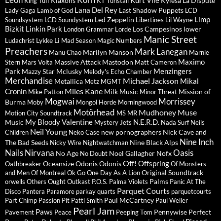
Kurt Vile
Klaxons
Kylesa
La Dispute
King Tuff
KT Tunstall
Lana Del Rey
Last Shadow Puppets
Lady Gaga
Lamb of God
LCD
Limp
Led Zeppelin
Soundsystem
LCD Soundystem
Libertines
Lil Wayne
Bizkit
Linkin Park
Los Campesinos
lower
London Grammar
Lorde
Manic Street
Lykke Li
Ludachrist
Mad Season
Magic Numbers
Preachers
Mark Lanegan
Marilyn Manson
Manu Chao
Marnie
Maximo
Massive Attack
Mastodon
Stern
Mars Volta
Matt Cameron
Park
Menzingers
Mazzy Star
Mclusky
Melody's Echo Chamber
Merchandise
Michael Jackson
Mikal
Metallica
Metz
MGMT
Miles Kane
Cronin
Milk Music
Mission of
Mike Patton
Minor Threat
Mogwai
Morrissey
Burma
Moby
Mongol Horde
Morningwood
Motörhead
Mudhoney
Muse
Motion City Soundtrack
MS MR
My Bloody Valentine
N.E.R.D.
Music
Mystery Jets
Nada Surf
Neils
Neil Young
new pornographers
Nick Cave and
Children
Neko Case
Nine Inch
The Bad Seeds
Nine Black Alps
Nicky Wire
Nightwatchman
Nails
Nirvana
Oasis
No Age
Noel Gallagher
Nofx
No Doubt
Off!
Offspring
Oceansize
Odonis Odonis
Oathbreaker
Of Monsters
Original Soundtrack
and Men
Of Montreal
Ok Go
One Day As A Lion
Palms
orwells
Others
Ought
Outkast
P.O.S.
Palma Violets
Panic At The
Parquet Courts
Disco
Pantera
Paramore
parkay quarts
parquetcourts
Paul McCartney
Part Chimp
Passion Pit
Patti Smith
Paul Weller
Pearl Jam
Paws
Pennywise
Perfect
Pavement
Peace
Peeping Tom