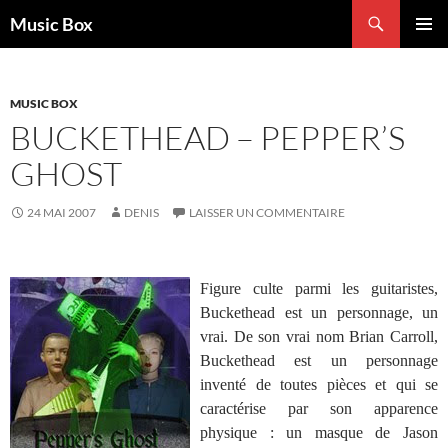
Aller
Recherche
Music Box
au
MENU
contenu
PRINCI
MUSIC BOX
BUCKETHEAD – PEPPER’S
GHOST
24 MAI 2007
DENIS
LAISSER UN COMMENTAIRE
Figure culte parmi les guitaristes,
Buckethead est un personnage, un
vrai. De son vrai nom Brian Carroll,
Buckethead est un personnage
inventé de toutes pièces et qui se
caractérise par son apparence
physique : un masque de Jason