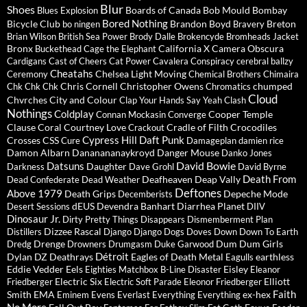
Blur
Shoes
Boards of Canada
Bob Mould
Bombay
Blues Explosion
Bored Nothing
Bicycle Club
Brandon Boyd
Breton
bo ningen
Bravery
Brian Wilson
British Sea Power
Brody Dalle
Brokencyde
Bromheads Jacket
Bronx
California X
Camera Obscura
Buckethead
Cage the Elephant
Cardigans
Cast of Cheers
Cat Power
Cavalera Conspiracy
cerebral ballzy
Cheatahs
Chelsea Light Moving
Ceremony
Chemical Brothers
Chimaira
Chris Cornell
Christopher Owens
chumped
Chk Chk Chk
Chromatics
Cloud
Chvrches
City and Colour
Clap Your Hands Say Yeah
Clash
Nothings
Coldplay
Cooper Temple
Connan Mockasin
Converge
Clause
Coral
Courtney Love
Cradle of Filth
Crocodiles
Crackout
Cypress Hill
Daft Punk
Crosses
CSS
Cure
Damageplan
damien rice
Damon Albarn
Dananananaykroyd
Danger Mouse
Danko Jones
David Bowie
Datsuns
Daughter
Darkness
Dave Grohl
David Byrne
Death From
Deafheaven
Deap Vally
Dead Confederate
Dead Weather
Deftones
Above 1979
Death Grips
Depeche Mode
Decemberists
dEUS
Devendra Banhart
Diarrhea Planet
Desert Sessions
DIIV
Dinosaur Jr.
Dirty Pretty Things
Disappears
Dismemberment Plan
Dizzee Rascal
Distillers
Django Django
Dogs
Doves
Down
Down To Earth
Drenge
Dum Dum Girls
Dredg
Drowners
Drumgasm
Duke Garwood
Détroit
Dylan
DZ Deathrays
Eagles of Death Metal
earthless
Eagulls
Eddie Vedder
Eels
Eisley
Eighties Matchbox B-Line Disaster
Eleanor
Electric Six
Elliott
Friedberger
Electric Soft Parade
Eleonor Friedberger
Faith
Smith
EMA
ex-hex
Eminem
Evens
Everlast
Everything Everything