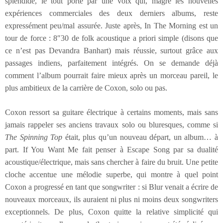
splendide, le tout porté par une voix qui, magré les nouvelles
expériences commerciales des deux derniers albums, reste
expressément peu/mal assurée. Juste après, In The Morning est un
tour de force : 8″30 de folk acoustique a priori simple (disons que
ce n’est pas Devandra Banhart) mais réussie, surtout grâce aux
passages indiens, parfaitement intégrés. On se demande déjà
comment l’album pourrait faire mieux après un morceau pareil, le
plus ambitieux de la carrière de Coxon, solo ou pas.
Coxon ressort sa guitare électrique à certains moments, mais sans
jamais rappeler ses anciens travaux solo ou bluresques, comme si
The Spinning Top
était, plus qu’un nouveau départ, un album… à
part. If You Want Me fait penser à Escape Song par sa dualité
acoustique/électrique, mais sans chercher à faire du bruit. Une petite
cloche accentue une mélodie superbe, qui montre à quel point
Coxon a progressé en tant que songwriter : si Blur venait a écrire de
nouveaux morceaux, ils auraient ni plus ni moins deux songwriters
exceptionnels. De plus, Coxon quitte la relative simplicité qui