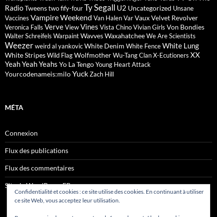
Ty Segall
Radio
U2
Tweens
Uncategorized
two fify-four
Unsane
Vampire Weekend
Vaux
Velvet Revolver
Vaccines
Van Halen
Var
Verve
Vines
Von Bondies
Veronica Falls
View
Vista Chino
Vivian Girls
Wavves
Waxahatchee
Walter Schreifels
Warpaint
We Are Scientists
Weezer
White Lung
White Denim
weird al yankovic
White Fence
XX
White Stripes
Wolfmother
Wild Flag
Wu-Tang Clan
X-Ecutioners
Yeah Yeah Yeahs
Yo La Tengo
Young Heart Attack
Yuck
Yourcodenameis:milo
Zach Hill
MÉTA
Connexion
Flux des publications
Flux des commentaires
Site de WordPress-FR
Confidentialité et cookies : ce site utilise des cookies. En continuant à utiliser
ce site Web, vous acceptez leur utilisation.