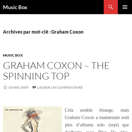
Aller
Recherche
Music Box
au
MENU
contenu
PRINCI
Archives par mot-clé : Graham Coxon
MUSIC BOX
GRAHAM COXON – THE
SPINNING TOP
18 MAI 2009
LAISSER UN COMMENTAIRE
Cela semble étrange, mais
Graham Coxon a maintenant sorti
plus d’albums solo (sept) que