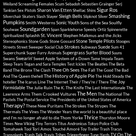
Screaming Females
Weiland
Scum
Sebadoh
Sebastien Grainger
Serj
Sigur Ros
Sharon Van Etten
Shellac
Tankian
Sex Pistols
Shins
Sleigh Bells
Smashing
Slayer
Silverchair
Skaters
Slash
Slipknot
Sliver
Pumpkins
Sonic Youth
Smith Westerns
Sons of the Sea
Soulfly
Soundgarden
Soulwax
Span
Sparklehorse
Speedy Ortiz
Spinnerette
St. Vincent
Splashh
Stephen Malkmus and the Jicks
Spiritualized
Stone Temple Pilots
Stereophonics
Stone Gods
Stone Gossard
Stooges
Strokes
Suede
Subways
Streets
Street Sweeper Social Club
Sum 41
Supergrass
Surfer Blood
Superchunk
Super Furry Animals
Suuns
Swearin'
Swans
System of a Down
Sweet Apple
Tame Impala
Team
Sleep
Tears
Tegan and Sara
Temples
Test Icicles
The Beatles
The Beta
Thee Oh Sees
The Bronx
The Fall
Band
The Clash
The Good The Bad
The History of Apple Pie
And The Queen
thehell
The Hold Steady
the
The Joy
The Icarus Line
hotelier
The Internet
Their / They're / There
Formidable
The Julie Ruin
The Knife
The K.
The Last Internationale
The
The Men
Them Crooked Vultures
The National
Lawrence Arms
The
Pastels
The Postal Service
The Presidents of the United States of America
Therapy?
These New Puritans
The Strokes
The
The Strypes
Thermals
the world is a beautiful place
The Vines
The Wonder Years
Thrice
and I'm no longer afraid to die
Thom Yorke
Thurston Moore
Times New Viking
Tiny Terrors
Titus Andronicus
Tokyo Police Club
Tomahawk
Tori Amos
Touché Amoré
Tool
Toy
Trailer Trash Tracys
TV On The
Trash Talk
Transplants
Travis
Tribes
Triggerfinger
Tune-Yards