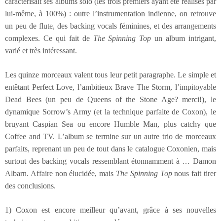
caractérisait ses albums solo (les trois premiers ayant été réalisés par
lui-même, à 100%) : outre l’instrumentation indienne, on retrouve
un peu de flute, des backing vocals féminines, et des arrangements
complexes. Ce qui fait de
The Spinning Top
un album intrigant,
varié et très intéressant.
Les quinze morceaux valent tous leur petit paragraphe. Le simple et
entêtant Perfect Love, l’ambitieux Brave The Storm, l’impitoyable
Dead Bees (un peu de Queens of the Stone Age? merci!), le
dynamique Sorrow’s Army (et la technique parfaite de Coxon), le
bruyant Caspian Sea ou encore Humble Man, plus catchy que
Coffee and TV. L’album se termine sur un autre trio de morceaux
parfaits, reprenant un peu de tout dans le catalogue Coxonien, mais
surtout des backing vocals ressemblant étonnamment à … Damon
Albarn. Affaire non élucidée, mais
The Spinning Top
nous fait tirer
des conclusions.
1) Coxon est encore meilleur qu’avant, grâce à ses nouvelles