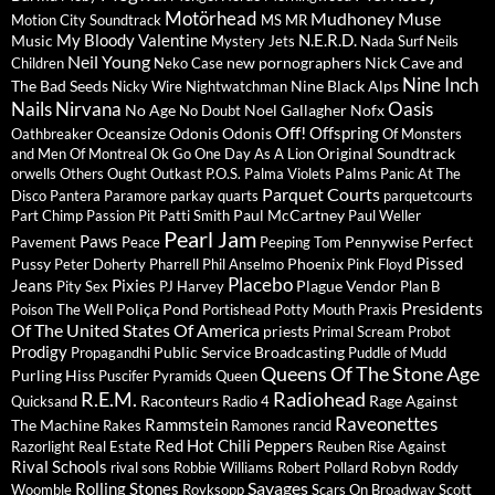
Motörhead
Mudhoney
Muse
Motion City Soundtrack
MS MR
My Bloody Valentine
N.E.R.D.
Music
Mystery Jets
Nada Surf
Neils
Neil Young
new pornographers
Nick Cave and
Children
Neko Case
Nine Inch
The Bad Seeds
Nine Black Alps
Nicky Wire
Nightwatchman
Nails
Nirvana
Oasis
No Age
Noel Gallagher
Nofx
No Doubt
Off!
Offspring
Oceansize
Odonis Odonis
Oathbreaker
Of Monsters
Original Soundtrack
and Men
Of Montreal
Ok Go
One Day As A Lion
Palms
orwells
Others
Ought
Outkast
P.O.S.
Palma Violets
Panic At The
Parquet Courts
Disco
Pantera
Paramore
parkay quarts
parquetcourts
Paul McCartney
Part Chimp
Passion Pit
Patti Smith
Paul Weller
Pearl Jam
Paws
Pennywise
Perfect
Pavement
Peace
Peeping Tom
Pissed
Pussy
Phoenix
Peter Doherty
Pharrell
Phil Anselmo
Pink Floyd
Placebo
Jeans
Pixies
Plague Vendor
Pity Sex
PJ Harvey
Plan B
Presidents
Poliça
Pond
Poison The Well
Portishead
Potty Mouth
Praxis
Of The United States Of America
priests
Primal Scream
Probot
Prodigy
Public Service Broadcasting
Propagandhi
Puddle of Mudd
Queens Of The Stone Age
Purling Hiss
Puscifer
Pyramids
Queen
R.E.M.
Radiohead
Raconteurs
Rage Against
Quicksand
Radio 4
Raveonettes
Rammstein
The Machine
Rakes
Ramones
rancid
Red Hot Chili Peppers
Razorlight
Real Estate
Reuben
Rise Against
Rival Schools
Robyn
rival sons
Robbie Williams
Robert Pollard
Roddy
Savages
Rolling Stones
Woomble
Royksopp
Scars On Broadway
Scott