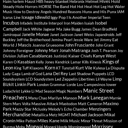
Hives
Haust
heavy blanket
Helmet
Hold
Haim
harlem
HBS
Hebronix
Steady
Hole
HORSE The Band
Horrors
Hot Hot Heat
Hot Leg
Hot Water
Hunx and His Punx
Music
How to Destroy Angels
Hundred Reasons
IAM
Iceage
Idlewild
Iggy Pop
I Is Another
Icarus Line
Imperial Teen
Incubus
Isobel
Interpol
Infadels
Institute
Iron Maiden
Isaïah
Campbell
Jack White
Jagwar Ma
Jake Bugg
James Dean Bradfield
Janelle Monae
Jamiroquai
Janet Jackson
Janet Weiss
Japandroids
Jeff
Jimmy Eat
Buckley
Jeff the Brotherhood
Jemina Pearl
Jessie Ware
Jet
J Mascis
John Frusciante
World
Joanna Gruesome
John Grant
Johnny Marr
Jonah Matranga
Johnny Foreigner
Josh T. Pearson
Joy
Julian Casablancas
Kanye West
Kaiser Chiefs
Division
Justin(e)
Kings of
Kasabian
Karen O
Kelly Jones
Kendrick Lamar
Kills
Kinesis
Leon
Korn
Kurt Vile
Klaxons
Kylesa
La Dispute
King Tuff
KT Tunstall
Lana Del Rey
Last Shadow Puppets
Lady Gaga
Lamb of God
LCD
Limp
Led Zeppelin
Soundsystem
LCD Soundystem
Libertines
Lil Wayne
Bizkit
Linkin Park
Los Campesinos
lower
London Grammar
Lorde
Manic Street
Lykke Li
Ludachrist
Mad Season
Magic Numbers
Preachers
Mark Lanegan
Marilyn Manson
Manu Chao
Marnie
Maximo
Massive Attack
Mastodon
Stern
Mars Volta
Matt Cameron
Park
Menzingers
Mazzy Star
Mclusky
Melody's Echo Chamber
Merchandise
Michael Jackson
Mikal
Metallica
Metz
MGMT
Miles Kane
Cronin
Milk Music
Mission of
Mike Patton
Minor Threat
Mogwai
Morrissey
Burma
Moby
Mongol Horde
Morningwood