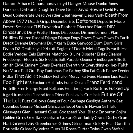
Damon Albarn
Dananananaykroyd
Danger Mouse
Danko Jones
David Bowie
Datsuns
Daughter
Darkness
Dave Grohl
David Byrne
Death From
Deafheaven
Deap Vally
Dead Confederate
Dead Weather
Deftones
Above 1979
Death Grips
Depeche Mode
Decemberists
dEUS
Devendra Banhart
Diarrhea Planet
Desert Sessions
DIIV
Dinosaur Jr.
Dirty Pretty Things
Disappears
Dismemberment Plan
Dizzee Rascal
Distillers
Django Django
Dogs
Doves
Down
Down To Earth
Drenge
Dum Dum Girls
Dredg
Drowners
Drumgasm
Duke Garwood
Détroit
Dylan
DZ Deathrays
Eagles of Death Metal
earthless
Eagulls
Eddie Vedder
Eels
Eisley
Eighties Matchbox B-Line Disaster
Eleanor
Electric Six
Elliott
Friedberger
Electric Soft Parade
Eleonor Friedberger
Faith
Smith
EMA
ex-hex
Eminem
Evens
Everlast
Everything Everything
No More
Fall Out Boy
Fauve
Fantomas
Far
Fatboy Slim
Fat Goth
Feeder
First Aid Kit
Fidlar
Foals
Fishboy
Fistful of Mercy
fka twigs
Flaming Lips
Foo Fighters
Franz Ferdinand
Foxboro Hot Tubs
Frank Ocean
Fucked Up
Fuck Buttons
Fratellis
Free Energy
Front Bottoms
Frontier(s)
Future Of
fugazi
fu manchu
Funeral for a Friend
Fun Lovin' Criminals
The Left
Fuzz
Gallows
Garbage
Gang of Four
Gaslight Anthem
Gaz
girlpool
Coombes
George Michael
Ghinzu
Girls In Hawaii
Girl Talk
Goat
Glasvegas
Glen Hansard
Godspeed You! Black Emperor
Gojira
Gorillaz
Graham Coxon
Grandaddy
Grant
Golden Grrrls
Grand Duchy
Green Day
Hart
Guerilla
Greenhornes
Grimes
Grinderman
Grizzly Bear
Poubelle
Guns 'N Roses
Guided By Voices
Gutter Twins
Gwen Stefani