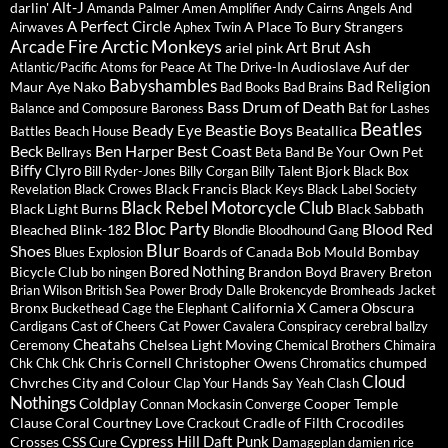
Alt-J
darlin'
Amanda Palmer
Amen
Amplifier
Andy Cairns
Angels And
A Perfect Circle
A Place To Bury Strangers
Airwaves
Aphex Twin
Arctic Monkeys
Arcade Fire
Ash
Art Brut
ariel pink
Audioslave
Auf der
Atlantic/Pacific
Atoms for Peace
At The Drive-In
Babyshambles
Bad Religion
Maur
Aye Nako
Bad Books
Bad Brains
Bass Drum of Death
Balance and Composure
Baroness
Bat for Lashes
Beatles
Beastie Boys
Beady Eye
Beatallica
Battles
Beach House
Beck
Ben Harper
Best Coast
Be Your Own Pet
Bellrays
Beta Band
Biffy Clyro
Bjork
Bill Ryder-Jones
Billy Corgan
Billy Talent
Black Box
Black Francis
Revelation
Black Crowes
Black Keys
Black Label Society
Black Rebel Motorcycle Club
Black Light Burns
Black Sabbath
Bloc Party
Blood Red
Bleached
Blink-182
Blondie
Bloodhound Gang
Blur
Shoes
Boards of Canada
Bob Mould
Bombay
Blues Explosion
Bored Nothing
Bicycle Club
Brandon Boyd
Breton
bo ningen
Bravery
Brian Wilson
British Sea Power
Brody Dalle
Brokencyde
Bromheads Jacket
Bronx
California X
Camera Obscura
Buckethead
Cage the Elephant
Cardigans
Cast of Cheers
Cat Power
Cavalera Conspiracy
cerebral ballzy
Cheatahs
Chelsea Light Moving
Ceremony
Chemical Brothers
Chimaira
Chris Cornell
Christopher Owens
chumped
Chk Chk Chk
Chromatics
Cloud
Chvrches
City and Colour
Clap Your Hands Say Yeah
Clash
Nothings
Coldplay
Cooper Temple
Connan Mockasin
Converge
Clause
Coral
Courtney Love
Cradle of Filth
Crocodiles
Crackout
Cypress Hill
Daft Punk
Crosses
CSS
Cure
Damageplan
damien rice