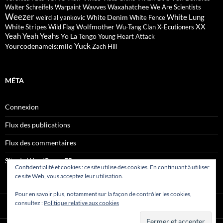
Wavves
Waxahatchee
Walter Schreifels
Warpaint
We Are Scientists
Weezer
White Lung
White Denim
weird al yankovic
White Fence
XX
White Stripes
Wolfmother
Wild Flag
Wu-Tang Clan
X-Ecutioners
Yeah Yeah Yeahs
Yo La Tengo
Young Heart Attack
Yuck
Yourcodenameis:milo
Zach Hill
MÉTA
Connexion
Flux des publications
Flux des commentaires
Site de WordPress-FR
Confidentialité et cookies : ce site utilise des cookies. En continuant à utiliser
ce site Web, vous acceptez leur utilisation.
Pour en savoir plus, notamment sur la façon de contrôler les cookies,
consultez :
Politique relative aux cookies