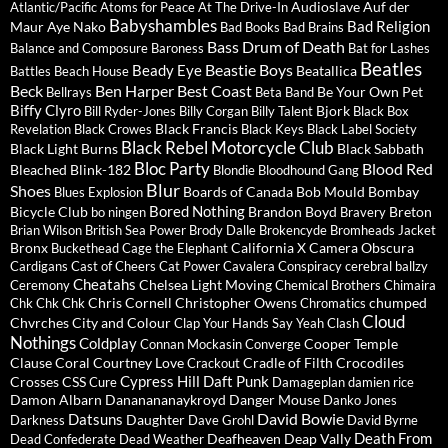
Audioslave
Auf der
Atlantic/Pacific
Atoms for Peace
At The Drive-In
Babyshambles
Bad Religion
Maur
Aye Nako
Bad Books
Bad Brains
Bass Drum of Death
Balance and Composure
Baroness
Bat for Lashes
Beatles
Beastie Boys
Beady Eye
Beatallica
Battles
Beach House
Beck
Ben Harper
Best Coast
Be Your Own Pet
Bellrays
Beta Band
Biffy Clyro
Bjork
Bill Ryder-Jones
Billy Corgan
Billy Talent
Black Box
Black Francis
Revelation
Black Crowes
Black Keys
Black Label Society
Black Rebel Motorcycle Club
Black Light Burns
Black Sabbath
Bloc Party
Blood Red
Bleached
Blink-182
Blondie
Bloodhound Gang
Blur
Shoes
Boards of Canada
Bob Mould
Bombay
Blues Explosion
Bored Nothing
Bicycle Club
Brandon Boyd
Breton
bo ningen
Bravery
Brian Wilson
British Sea Power
Brody Dalle
Brokencyde
Bromheads Jacket
Bronx
California X
Camera Obscura
Buckethead
Cage the Elephant
Cardigans
Cast of Cheers
Cat Power
Cavalera Conspiracy
cerebral ballzy
Cheatahs
Chelsea Light Moving
Ceremony
Chemical Brothers
Chimaira
Chris Cornell
Christopher Owens
chumped
Chk Chk Chk
Chromatics
Cloud
Chvrches
City and Colour
Clap Your Hands Say Yeah
Clash
Nothings
Coldplay
Cooper Temple
Connan Mockasin
Converge
Clause
Coral
Courtney Love
Cradle of Filth
Crocodiles
Crackout
Cypress Hill
Daft Punk
Crosses
CSS
Cure
Damageplan
damien rice
Damon Albarn
Dananananaykroyd
Danger Mouse
Danko Jones
David Bowie
Datsuns
Daughter
Darkness
Dave Grohl
David Byrne
Death From
Deafheaven
Deap Vally
Dead Confederate
Dead Weather