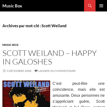
Aller
Recherche
Music Box
au
MENU
contenu
PRINCI
Archives par mot-clé : Scott Weiland
MUSIC BOX
SCOTT WEILAND – HAPPY
IN GALOSHES
5 DÉCEMBRE 2008
LAISSER UN COMMENTAIRE
C’est peut-être une
coïncidence, mais elle est
amusante. Deux personnes ne
s’appréciant guère, Scott