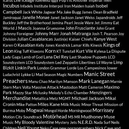
Idlewild
Iggy Pop
I Is Another
Icarus Line
Imperial Teen
Incubus
Isobel
Interpol
Infadels
Institute
Iron Maiden
Isaïah
Campbell
Jack White
Jagwar Ma
Jake Bugg
James Dean Bradfield
Janelle Monae
Jamiroquai
Janet Jackson
Janet Weiss
Japandroids
Jeff
Jimmy Eat
Buckley
Jeff the Brotherhood
Jemina Pearl
Jessie Ware
Jet
J Mascis
John Frusciante
World
Joanna Gruesome
John Grant
Johnny Marr
Jonah Matranga
Johnny Foreigner
Josh T. Pearson
Joy
Julian Casablancas
Kanye West
Kaiser Chiefs
Division
Justin(e)
Kings of
Kasabian
Karen O
Kelly Jones
Kendrick Lamar
Kills
Kinesis
Leon
Korn
Kurt Vile
Klaxons
Kylesa
La Dispute
King Tuff
KT Tunstall
Lana Del Rey
Last Shadow Puppets
Lady Gaga
Lamb of God
LCD
Limp
Led Zeppelin
Soundsystem
LCD Soundystem
Libertines
Lil Wayne
Bizkit
Linkin Park
Los Campesinos
lower
London Grammar
Lorde
Manic Street
Lykke Li
Ludachrist
Mad Season
Magic Numbers
Preachers
Mark Lanegan
Marilyn Manson
Manu Chao
Marnie
Maximo
Massive Attack
Mastodon
Stern
Mars Volta
Matt Cameron
Park
Menzingers
Mazzy Star
Mclusky
Melody's Echo Chamber
Merchandise
Michael Jackson
Mikal
Metallica
Metz
MGMT
Miles Kane
Cronin
Milk Music
Mission of
Mike Patton
Minor Threat
Mogwai
Morrissey
Burma
Moby
Mongol Horde
Morningwood
Motörhead
Mudhoney
Muse
Motion City Soundtrack
MS MR
My Bloody Valentine
N.E.R.D.
Music
Mystery Jets
Nada Surf
Neils
Neil Young
new pornographers
Nick Cave and
Children
Neko Case