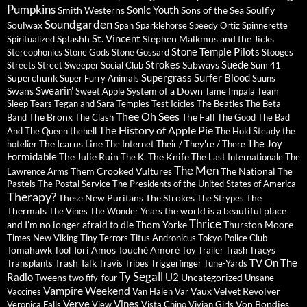
Pumpkins
Sonic Youth
Smith Westerns
Sons of the Sea
Soulfly
Soundgarden
Soulwax
Span
Sparklehorse
Speedy Ortiz
Spinnerette
St. Vincent
Splashh
Stephen Malkmus and the Jicks
Spiritualized
Stone Temple Pilots
Stereophonics
Stone Gods
Stone Gossard
Stooges
Strokes
Suede
Subways
Streets
Street Sweeper Social Club
Sum 41
Supergrass
Surfer Blood
Superchunk
Super Furry Animals
Suuns
Swearin'
Swans
System of a Down
Sweet Apple
Tame Impala
Team
Sleep
Tears
Tegan and Sara
Temples
Test Icicles
The Beatles
The Beta
Thee Oh Sees
The Bronx
The Fall
Band
The Clash
The Good The Bad
The History of Apple Pie
And The Queen
thehell
The Hold Steady
the
The Joy
The Icarus Line
hotelier
The Internet
Their / They're / There
Formidable
The Julie Ruin
The Knife
The K.
The Last Internationale
The
The Men
Them Crooked Vultures
The National
Lawrence Arms
The
Pastels
The Postal Service
The Presidents of the United States of America
Therapy?
These New Puritans
The Strokes
The
The Strypes
Thermals
the world is a beautiful place
The Vines
The Wonder Years
Thrice
and I'm no longer afraid to die
Thom Yorke
Thurston Moore
Times New Viking
Tiny Terrors
Titus Andronicus
Tokyo Police Club
Tomahawk
Tori Amos
Touché Amoré
Tool
Toy
Trailer Trash Tracys
TV On The
Trash Talk
Transplants
Travis
Tribes
Triggerfinger
Tune-Yards
Ty Segall
Radio
U2
Tweens
Uncategorized
two fify-four
Unsane
Vampire Weekend
Vaux
Velvet Revolver
Vaccines
Van Halen
Var
Verve
Vines
Von Bondies
Veronica Falls
View
Vista Chino
Vivian Girls