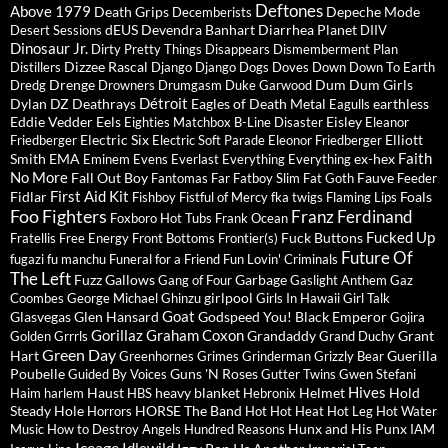
Deftones
Above 1979
Death Grips
Depeche Mode
Decemberists
dEUS
Devendra Banhart
Diarrhea Planet
Desert Sessions
DIIV
Dinosaur Jr.
Dirty Pretty Things
Disappears
Dismemberment Plan
Dizzee Rascal
Distillers
Django Django
Dogs
Doves
Down
Down To Earth
Drenge
Dum Dum Girls
Dredg
Drowners
Drumgasm
Duke Garwood
Détroit
Dylan
DZ Deathrays
Eagles of Death Metal
earthless
Eagulls
Eddie Vedder
Eels
Eisley
Eighties Matchbox B-Line Disaster
Eleanor
Electric Six
Elliott
Friedberger
Electric Soft Parade
Eleonor Friedberger
Faith
Smith
EMA
ex-hex
Eminem
Evens
Everlast
Everything Everything
No More
Fall Out Boy
Fauve
Fantomas
Far
Fatboy Slim
Fat Goth
Feeder
First Aid Kit
Fidlar
Foals
Fishboy
Fistful of Mercy
fka twigs
Flaming Lips
Foo Fighters
Franz Ferdinand
Foxboro Hot Tubs
Frank Ocean
Fucked Up
Fuck Buttons
Fratellis
Free Energy
Front Bottoms
Frontier(s)
Future Of
fugazi
fu manchu
Funeral for a Friend
Fun Lovin' Criminals
The Left
Fuzz
Gallows
Garbage
Gang of Four
Gaslight Anthem
Gaz
girlpool
Coombes
George Michael
Ghinzu
Girls In Hawaii
Girl Talk
Goat
Glasvegas
Glen Hansard
Godspeed You! Black Emperor
Gojira
Gorillaz
Graham Coxon
Grandaddy
Grant
Golden Grrrls
Grand Duchy
Green Day
Hart
Guerilla
Greenhornes
Grimes
Grinderman
Grizzly Bear
Poubelle
Guns 'N Roses
Guided By Voices
Gutter Twins
Gwen Stefani
Hives
Haust
heavy blanket
Helmet
Hold
Haim
harlem
HBS
Hebronix
Steady
Hole
HORSE The Band
Horrors
Hot Hot Heat
Hot Leg
Hot Water
Hunx and His Punx
Music
How to Destroy Angels
Hundred Reasons
IAM
Iceage