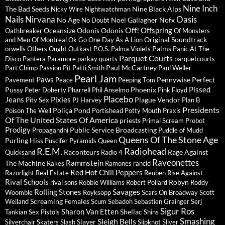
Nine Inch
The Bad Seeds
Nine Black Alps
Nicky Wire
Nightwatchman
Nails
Nirvana
Oasis
No Age
Noel Gallagher
Nofx
No Doubt
Off!
Offspring
Oceansize
Odonis Odonis
Oathbreaker
Of Monsters
Original Soundtrack
and Men
Of Montreal
Ok Go
One Day As A Lion
Palms
orwells
Others
Ought
Outkast
P.O.S.
Palma Violets
Panic At The
Parquet Courts
Disco
Pantera
Paramore
parkay quarts
parquetcourts
Paul McCartney
Part Chimp
Passion Pit
Patti Smith
Paul Weller
Pearl Jam
Paws
Pennywise
Perfect
Pavement
Peace
Peeping Tom
Pissed
Pussy
Phoenix
Peter Doherty
Pharrell
Phil Anselmo
Pink Floyd
Placebo
Jeans
Pixies
Plague Vendor
Pity Sex
PJ Harvey
Plan B
Presidents
Poliça
Pond
Poison The Well
Portishead
Potty Mouth
Praxis
Of The United States Of America
priests
Primal Scream
Probot
Prodigy
Public Service Broadcasting
Propagandhi
Puddle of Mudd
Queens Of The Stone Age
Purling Hiss
Puscifer
Pyramids
Queen
R.E.M.
Radiohead
Raconteurs
Rage Against
Quicksand
Radio 4
Raveonettes
Rammstein
The Machine
Rakes
Ramones
rancid
Red Hot Chili Peppers
Razorlight
Real Estate
Reuben
Rise Against
Rival Schools
Robyn
rival sons
Robbie Williams
Robert Pollard
Roddy
Savages
Rolling Stones
Woomble
Royksopp
Scars On Broadway
Scott
Screaming Females
Weiland
Scum
Sebadoh
Sebastien Grainger
Serj
Sigur Ros
Sharon Van Etten
Shellac
Tankian
Sex Pistols
Shins
Sleigh Bells
Smashing
Slayer
Silverchair
Skaters
Slash
Slipknot
Sliver