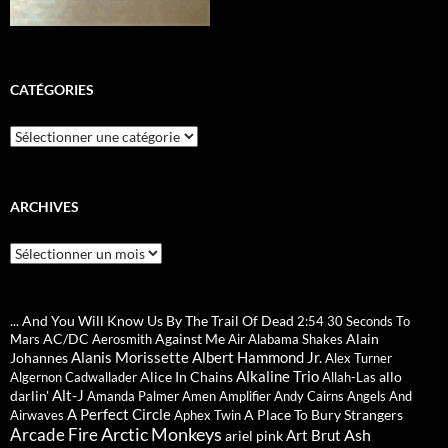
CATÉGORIES
Catégories
ARCHIVES
Archives
... And You Will Know Us By The Trail Of Dead
2:54
30 Seconds To
AC/DC
Against Me
Alain
Mars
Aerosmith
Air
Alabama Shakes
Alanis Morissette
Albert Hammond Jr.
Johannes
Alex Turner
Alkaline Trio
Alice In Chains
allo
Algernon Cadwallader
Allah-Las
Alt-J
darlin'
Amanda Palmer
Amen
Amplifier
Andy Cairns
Angels And
A Perfect Circle
A Place To Bury Strangers
Airwaves
Aphex Twin
Arctic Monkeys
Arcade Fire
Ash
Art Brut
ariel pink