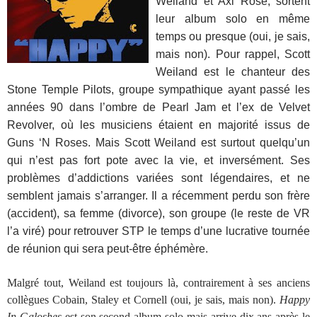
Weiland et Axl Rose, sortent
leur album solo en même
temps ou presque (oui, je sais,
mais non). Pour rappel, Scott
Weiland est le chanteur des
Stone Temple Pilots, groupe sympathique ayant passé les
années 90 dans l’ombre de Pearl Jam et l’ex de Velvet
Revolver, où les musiciens étaient en majorité issus de
Guns ‘N Roses. Mais Scott Weiland est surtout quelqu’un
qui n’est pas fort pote avec la vie, et inversément. Ses
problèmes d’addictions variées sont légendaires, et ne
semblent jamais s’arranger. Il a récemment perdu son frère
(accident), sa femme (divorce), son groupe (le reste de VR
l’a viré) pour retrouver STP le temps d’une lucrative tournée
de réunion qui sera peut-être éphémère.
Malgré tout, Weiland est toujours là, contrairement à ses anciens
collègues Cobain, Staley et Cornell (oui, je sais, mais non).
Happy
In Galoshes
est son second album solo mais arrive dix ans après le