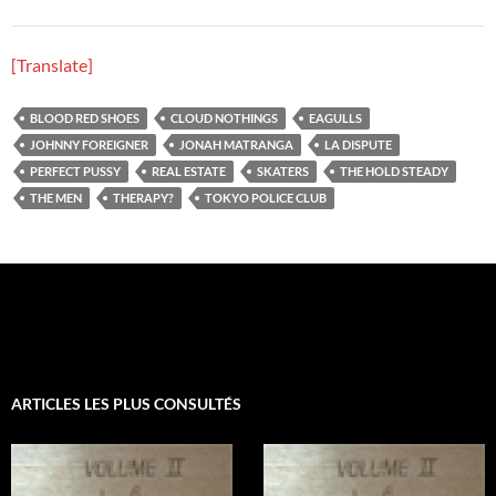
[Translate]
BLOOD RED SHOES
CLOUD NOTHINGS
EAGULLS
JOHNNY FOREIGNER
JONAH MATRANGA
LA DISPUTE
PERFECT PUSSY
REAL ESTATE
SKATERS
THE HOLD STEADY
THE MEN
THERAPY?
TOKYO POLICE CLUB
ARTICLES LES PLUS CONSULTÉS