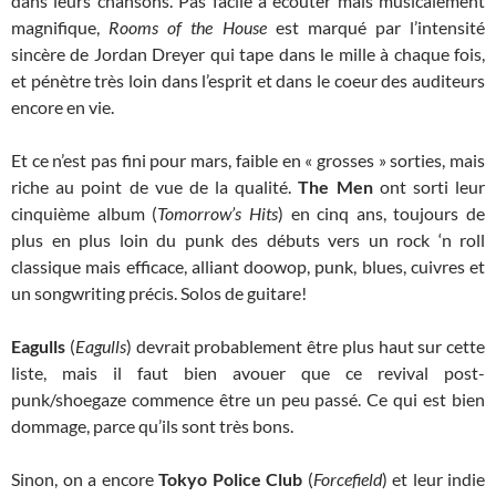
dans leurs chansons. Pas facile à écouter mais musicalement
magnifique,
Rooms of the House
est marqué par l’intensité
sincère de Jordan Dreyer qui tape dans le mille à chaque fois,
et pénètre très loin dans l’esprit et dans le coeur des auditeurs
encore en vie.
Et ce n’est pas fini pour mars, faible en « grosses » sorties, mais
riche au point de vue de la qualité.
The Men
ont sorti leur
cinquième album (
Tomorrow’s Hits
) en cinq ans, toujours de
plus en plus loin du punk des débuts vers un rock ‘n roll
classique mais efficace, alliant doowop, punk, blues, cuivres et
un songwriting précis. Solos de guitare!
Eagulls
(
Eagulls
) devrait probablement être plus haut sur cette
liste, mais il faut bien avouer que ce revival post-
punk/shoegaze commence être un peu passé. Ce qui est bien
dommage, parce qu’ils sont très bons.
Sinon, on a encore
Tokyo Police Club
(
Forcefield
) et leur indie