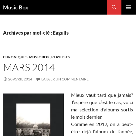
Aller
Recherche
Music Box
au
MENU
contenu
PRINCI
Archives par mot-clé : Eagulls
CHRONIQUES
,
MUSIC BOX
,
PLAYLISTS
MARS 2014
20 AVRIL 2014
LAISSER UN COMMENTAIRE
Mieux vaut tard que jamais?
J’espère que c’est le cas, voici
ma sélection d’albums sortis
le mois dernier.
Comme en 2012, on a peut-
être déjà l’album de l’année,