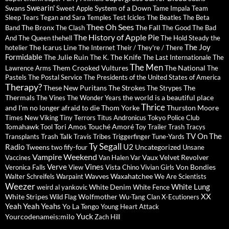
Swearin'
Swans
System of a Down
Sweet Apple
Tame Impala
Team
Sleep
Tears
Tegan and Sara
Temples
Test Icicles
The Beatles
The Beta
Thee Oh Sees
The Bronx
The Fall
Band
The Clash
The Good The Bad
The History of Apple Pie
And The Queen
thehell
The Hold Steady
the
The Joy
The Icarus Line
hotelier
The Internet
Their / They're / There
Formidable
The Julie Ruin
The Knife
The K.
The Last Internationale
The
The Men
Them Crooked Vultures
The National
Lawrence Arms
The
Pastels
The Postal Service
The Presidents of the United States of America
Therapy?
These New Puritans
The Strokes
The
The Strypes
Thermals
the world is a beautiful place
The Vines
The Wonder Years
Thrice
and I'm no longer afraid to die
Thom Yorke
Thurston Moore
Times New Viking
Tiny Terrors
Titus Andronicus
Tokyo Police Club
Tomahawk
Tori Amos
Touché Amoré
Tool
Toy
Trailer Trash Tracys
TV On The
Trash Talk
Transplants
Travis
Tribes
Triggerfinger
Tune-Yards
Ty Segall
Radio
U2
Tweens
Uncategorized
two fify-four
Unsane
Vampire Weekend
Vaux
Velvet Revolver
Vaccines
Van Halen
Var
Verve
Vines
Von Bondies
Veronica Falls
View
Vista Chino
Vivian Girls
Wavves
Waxahatchee
Walter Schreifels
Warpaint
We Are Scientists
Weezer
White Lung
White Denim
weird al yankovic
White Fence
XX
White Stripes
Wolfmother
Wild Flag
Wu-Tang Clan
X-Ecutioners
Yeah Yeah Yeahs
Yo La Tengo
Young Heart Attack
Yuck
Yourcodenameis:milo
Zach Hill