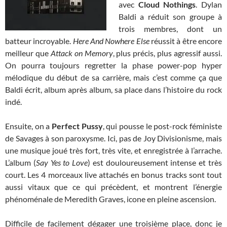
avec
Cloud Nothings
. Dylan
Baldi a réduit son groupe à
trois membres, dont un
batteur incroyable.
Here And Nowhere Else
réussit à être encore
meilleur que
Attack on Memory
, plus précis, plus agressif aussi.
On pourra toujours regretter la phase power-pop hyper
mélodique du début de sa carrière, mais c’est comme ça que
Baldi écrit, album après album, sa place dans l’histoire du rock
indé.
Ensuite, on a
Perfect Pussy
, qui pousse le post-rock féministe
de Savages à son paroxysme. Ici, pas de Joy Divisionisme, mais
une musique joué très fort, très vite, et enregistrée à l’arrache.
L’album (
Say Yes to Love
) est douloureusement intense et très
court. Les 4 morceaux live attachés en bonus tracks sont tout
aussi vitaux que ce qui précèdent, et montrent l’énergie
phénoménale de Meredith Graves, icone en pleine ascension.
Difficile de facilement dégager une troisième place, donc je