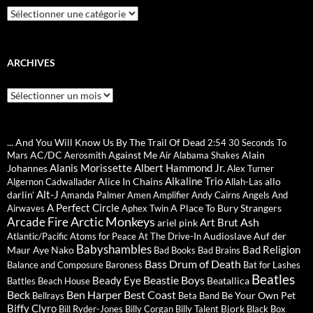
Catégories
ARCHIVES
Archives
... And You Will Know Us By The Trail Of Dead
2:54
30 Seconds To
AC/DC
Against Me
Alain
Mars
Aerosmith
Air
Alabama Shakes
Alanis Morissette
Albert Hammond Jr.
Johannes
Alex Turner
Alkaline Trio
Alice In Chains
allo
Algernon Cadwallader
Allah-Las
Alt-J
darlin'
Amanda Palmer
Amen
Amplifier
Andy Cairns
Angels And
A Perfect Circle
A Place To Bury Strangers
Airwaves
Aphex Twin
Arctic Monkeys
Arcade Fire
Ash
Art Brut
ariel pink
Audioslave
Auf der
Atlantic/Pacific
Atoms for Peace
At The Drive-In
Babyshambles
Bad Religion
Maur
Aye Nako
Bad Books
Bad Brains
Bass Drum of Death
Balance and Composure
Baroness
Bat for Lashes
Beatles
Beastie Boys
Beady Eye
Beatallica
Battles
Beach House
Beck
Ben Harper
Best Coast
Be Your Own Pet
Bellrays
Beta Band
Biffy Clyro
Bjork
Bill Ryder-Jones
Billy Corgan
Billy Talent
Black Box