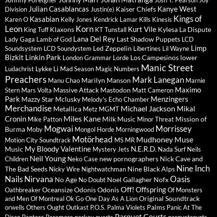
Josh T. Pearson
Joy
Julian Casablancas
Kanye West
Kaiser Chiefs
Division
Justin(e)
Kings of
Kasabian
Karen O
Kelly Jones
Kendrick Lamar
Kills
Kinesis
Leon
Korn
Kurt Vile
Klaxons
Kylesa
La Dispute
King Tuff
KT Tunstall
Lana Del Rey
Last Shadow Puppets
Lady Gaga
Lamb of God
LCD
Limp
Led Zeppelin
Soundsystem
LCD Soundystem
Libertines
Lil Wayne
Bizkit
Linkin Park
Los Campesinos
lower
London Grammar
Lorde
Manic Street
Lykke Li
Ludachrist
Mad Season
Magic Numbers
Preachers
Mark Lanegan
Marilyn Manson
Manu Chao
Marnie
Maximo
Massive Attack
Mastodon
Stern
Mars Volta
Matt Cameron
Park
Menzingers
Mazzy Star
Mclusky
Melody's Echo Chamber
Merchandise
Michael Jackson
Mikal
Metallica
Metz
MGMT
Miles Kane
Cronin
Milk Music
Mission of
Mike Patton
Minor Threat
Mogwai
Morrissey
Burma
Moby
Mongol Horde
Morningwood
Motörhead
Mudhoney
Muse
Motion City Soundtrack
MS MR
My Bloody Valentine
N.E.R.D.
Music
Mystery Jets
Nada Surf
Neils
Neil Young
new pornographers
Nick Cave and
Children
Neko Case
Nine Inch
The Bad Seeds
Nine Black Alps
Nicky Wire
Nightwatchman
Nails
Nirvana
Oasis
No Age
Noel Gallagher
Nofx
No Doubt
Off!
Offspring
Oceansize
Odonis Odonis
Oathbreaker
Of Monsters
Original Soundtrack
and Men
Of Montreal
Ok Go
One Day As A Lion
Palms
orwells
Others
Ought
Outkast
P.O.S.
Palma Violets
Panic At The
Parquet Courts