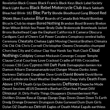
Black Francis
Revelation
Black Crowes
Black Keys
Black Label Society
Black Rebel Motorcycle Club
Black Light Burns
Black Sabbath
Bloc Party
Blood Red
Bleached
Blink-182
Blondie
Bloodhound Gang
Blur
Shoes
Boards of Canada
Bob Mould
Bombay
Blues Explosion
Bored Nothing
Bicycle Club
Brandon Boyd
Breton
bo ningen
Bravery
Brian Wilson
British Sea Power
Brody Dalle
Brokencyde
Bromheads Jacket
Bronx
California X
Camera Obscura
Buckethead
Cage the Elephant
Cardigans
Cast of Cheers
Cat Power
Cavalera Conspiracy
cerebral ballzy
Cheatahs
Chelsea Light Moving
Ceremony
Chemical Brothers
Chimaira
Chris Cornell
Christopher Owens
chumped
Chk Chk Chk
Chromatics
Cloud
Chvrches
City and Colour
Clap Your Hands Say Yeah
Clash
Nothings
Coldplay
Cooper Temple
Connan Mockasin
Converge
Clause
Coral
Courtney Love
Cradle of Filth
Crocodiles
Crackout
Cypress Hill
Daft Punk
Crosses
CSS
Cure
Damageplan
damien rice
Damon Albarn
Dananananaykroyd
Danger Mouse
Danko Jones
David Bowie
Datsuns
Daughter
Darkness
Dave Grohl
David Byrne
Death From
Deafheaven
Deap Vally
Dead Confederate
Dead Weather
Deftones
Above 1979
Death Grips
Depeche Mode
Decemberists
dEUS
Devendra Banhart
Diarrhea Planet
Desert Sessions
DIIV
Dinosaur Jr.
Dirty Pretty Things
Disappears
Dismemberment Plan
Dizzee Rascal
Distillers
Django Django
Dogs
Doves
Down
Down To Earth
Drenge
Dum Dum Girls
Dredg
Drowners
Drumgasm
Duke Garwood
Détroit
Dylan
DZ Deathrays
Eagles of Death Metal
earthless
Eagulls