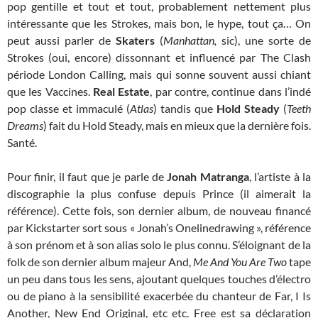
pop gentille et tout et tout, probablement nettement plus
intéressante que les Strokes, mais bon, le hype, tout ça… On
peut aussi parler de
Skaters
(
Manhattan,
sic), une sorte de
Strokes (oui, encore) dissonnant et influencé par The Clash
période London Calling, mais qui sonne souvent aussi chiant
que les Vaccines.
Real Estate
, par contre, continue dans l’indé
pop classe et immaculé (
Atlas
) tandis que
Hold Steady
(
Teeth
Dreams
) fait du Hold Steady, mais en mieux que la dernière fois.
Santé.
Pour finir, il faut que je parle de
Jonah Matranga
, l’artiste à la
discographie la plus confuse depuis Prince (il aimerait la
référence). Cette fois, son dernier album, de nouveau financé
par Kickstarter sort sous « Jonah’s Onelinedrawing », référence
à son prénom et à son alias solo le plus connu. S’éloignant de la
folk de son dernier album majeur And,
Me And You Are Two
tape
un peu dans tous les sens, ajoutant quelques touches d’électro
ou de piano à la sensibilité exacerbée du chanteur de Far, I Is
Another, New End Original, etc etc. Free est sa déclaration