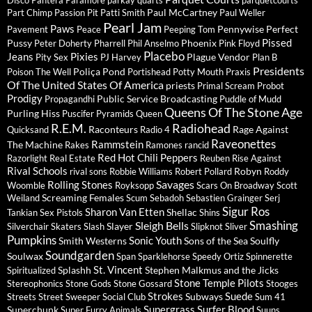
Disco
Pantera
Paramore
parkay quarts
parquetcourts
Paul McCartney
Part Chimp
Passion Pit
Patti Smith
Paul Weller
Pearl Jam
Paws
Pennywise
Perfect
Pavement
Peace
Peeping Tom
Pissed
Pussy
Phoenix
Peter Doherty
Pharrell
Phil Anselmo
Pink Floyd
Placebo
Jeans
Pixies
Plague Vendor
Pity Sex
PJ Harvey
Plan B
Presidents
Poliça
Pond
Poison The Well
Portishead
Potty Mouth
Praxis
Of The United States Of America
priests
Primal Scream
Probot
Prodigy
Public Service Broadcasting
Propagandhi
Puddle of Mudd
Queens Of The Stone Age
Purling Hiss
Puscifer
Pyramids
Queen
R.E.M.
Radiohead
Raconteurs
Rage Against
Quicksand
Radio 4
Raveonettes
Rammstein
The Machine
Rakes
Ramones
rancid
Red Hot Chili Peppers
Razorlight
Real Estate
Reuben
Rise Against
Rival Schools
Robyn
rival sons
Robbie Williams
Robert Pollard
Roddy
Savages
Rolling Stones
Woomble
Royksopp
Scars On Broadway
Scott
Screaming Females
Weiland
Scum
Sebadoh
Sebastien Grainger
Serj
Sigur Ros
Sharon Van Etten
Shellac
Tankian
Sex Pistols
Shins
Sleigh Bells
Smashing
Slayer
Silverchair
Skaters
Slash
Slipknot
Sliver
Pumpkins
Sonic Youth
Smith Westerns
Sons of the Sea
Soulfly
Soundgarden
Soulwax
Span
Sparklehorse
Speedy Ortiz
Spinnerette
St. Vincent
Splashh
Stephen Malkmus and the Jicks
Spiritualized
Stone Temple Pilots
Stereophonics
Stone Gods
Stone Gossard
Stooges
Strokes
Suede
Subways
Streets
Street Sweeper Social Club
Sum 41
Supergrass
Surfer Blood
Superchunk
Super Furry Animals
Suuns