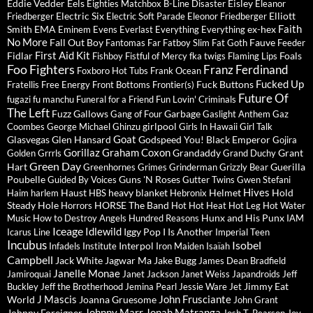
Eddie Vedder
Eels
Eisley
Eighties Matchbox B-Line Disaster
Eleanor
Electric Six
Elliott
Friedberger
Electric Soft Parade
Eleonor Friedberger
Faith
Smith
EMA
ex-hex
Eminem
Evens
Everlast
Everything Everything
No More
Fall Out Boy
Fauve
Fantomas
Far
Fatboy Slim
Fat Goth
Feeder
First Aid Kit
Fidlar
Foals
Fishboy
Fistful of Mercy
fka twigs
Flaming Lips
Foo Fighters
Franz Ferdinand
Foxboro Hot Tubs
Frank Ocean
Fucked Up
Fuck Buttons
Fratellis
Free Energy
Front Bottoms
Frontier(s)
Future Of
fugazi
fu manchu
Funeral for a Friend
Fun Lovin' Criminals
The Left
Fuzz
Gallows
Garbage
Gang of Four
Gaslight Anthem
Gaz
girlpool
Coombes
George Michael
Ghinzu
Girls In Hawaii
Girl Talk
Goat
Glasvegas
Glen Hansard
Godspeed You! Black Emperor
Gojira
Gorillaz
Graham Coxon
Grandaddy
Grant
Golden Grrrls
Grand Duchy
Green Day
Hart
Guerilla
Greenhornes
Grimes
Grinderman
Grizzly Bear
Poubelle
Guns 'N Roses
Guided By Voices
Gutter Twins
Gwen Stefani
Hives
Haust
heavy blanket
Helmet
Hold
Haim
harlem
HBS
Hebronix
Steady
Hole
HORSE The Band
Horrors
Hot Hot Heat
Hot Leg
Hot Water
Hunx and His Punx
Music
How to Destroy Angels
Hundred Reasons
IAM
Iceage
Idlewild
Iggy Pop
I Is Another
Icarus Line
Imperial Teen
Incubus
Isobel
Interpol
Infadels
Institute
Iron Maiden
Isaïah
Campbell
Jack White
Jagwar Ma
Jake Bugg
James Dean Bradfield
Janelle Monae
Jamiroquai
Janet Jackson
Janet Weiss
Japandroids
Jeff
Jimmy Eat
Buckley
Jeff the Brotherhood
Jemina Pearl
Jessie Ware
Jet
J Mascis
John Frusciante
World
Joanna Gruesome
John Grant
Johnny Marr
Jonah Matranga
Johnny Foreigner