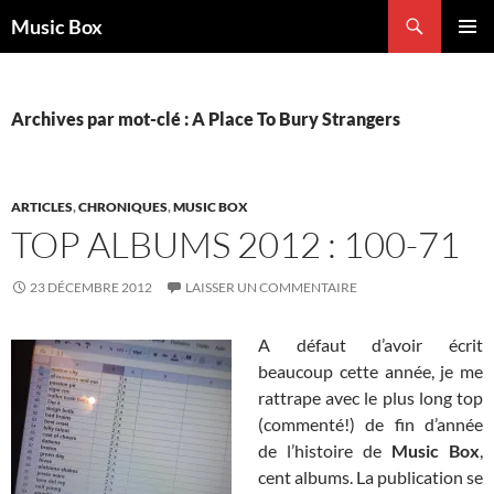
Aller
Recherche
Music Box
au
MENU
contenu
PRINCI
Archives par mot-clé : A Place To Bury Strangers
ARTICLES
,
CHRONIQUES
,
MUSIC BOX
TOP ALBUMS 2012 : 100-71
23 DÉCEMBRE 2012
LAISSER UN COMMENTAIRE
A défaut d’avoir écrit
beaucoup cette année, je me
rattrape avec le plus long top
(commenté!) de fin d’année
de l’histoire de
Music Box
,
cent albums. La publication se