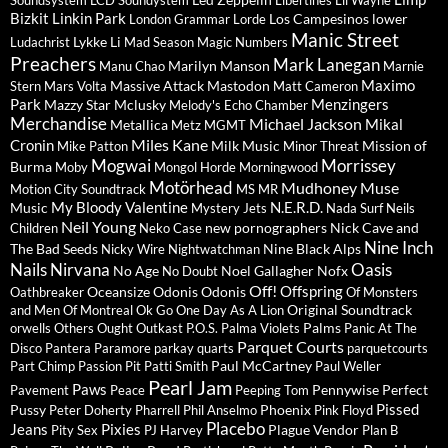
Soundsystem
LCD Soundystem
Libertines
Lil Wayne
Bizkit
Linkin Park
Los Campesinos
lower
London Grammar
Lorde
Manic Street
Lykke Li
Ludachrist
Mad Season
Magic Numbers
Preachers
Mark Lanegan
Marilyn Manson
Manu Chao
Marnie
Maximo
Massive Attack
Mastodon
Stern
Mars Volta
Matt Cameron
Park
Menzingers
Mazzy Star
Mclusky
Melody's Echo Chamber
Merchandise
Michael Jackson
Mikal
Metallica
Metz
MGMT
Miles Kane
Cronin
Milk Music
Mission of
Mike Patton
Minor Threat
Mogwai
Morrissey
Burma
Moby
Mongol Horde
Morningwood
Motörhead
Mudhoney
Muse
Motion City Soundtrack
MS MR
My Bloody Valentine
N.E.R.D.
Music
Mystery Jets
Nada Surf
Neils
Neil Young
new pornographers
Nick Cave and
Children
Neko Case
Nine Inch
The Bad Seeds
Nine Black Alps
Nicky Wire
Nightwatchman
Nails
Nirvana
Oasis
No Age
Noel Gallagher
Nofx
No Doubt
Off!
Offspring
Oceansize
Odonis Odonis
Oathbreaker
Of Monsters
Original Soundtrack
and Men
Of Montreal
Ok Go
One Day As A Lion
Palms
orwells
Others
Ought
Outkast
P.O.S.
Palma Violets
Panic At The
Parquet Courts
Disco
Pantera
Paramore
parkay quarts
parquetcourts
Paul McCartney
Part Chimp
Passion Pit
Patti Smith
Paul Weller
Pearl Jam
Paws
Pennywise
Perfect
Pavement
Peace
Peeping Tom
Pissed
Pussy
Phoenix
Peter Doherty
Pharrell
Phil Anselmo
Pink Floyd
Placebo
Jeans
Pixies
Plague Vendor
Pity Sex
PJ Harvey
Plan B