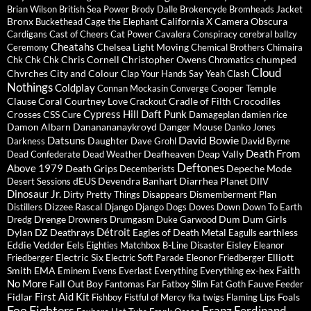
Brian Wilson
British Sea Power
Brody Dalle
Brokencyde
Bromheads Jacket
Bronx
California X
Camera Obscura
Buckethead
Cage the Elephant
Cardigans
Cast of Cheers
Cat Power
Cavalera Conspiracy
cerebral ballzy
Cheatahs
Chelsea Light Moving
Ceremony
Chemical Brothers
Chimaira
Chris Cornell
Christopher Owens
chumped
Chk Chk Chk
Chromatics
Cloud
Chvrches
City and Colour
Clap Your Hands Say Yeah
Clash
Nothings
Coldplay
Cooper Temple
Connan Mockasin
Converge
Clause
Coral
Courtney Love
Cradle of Filth
Crocodiles
Crackout
Cypress Hill
Daft Punk
Crosses
CSS
Cure
Damageplan
damien rice
Damon Albarn
Dananananaykroyd
Danger Mouse
Danko Jones
David Bowie
Datsuns
Daughter
Darkness
Dave Grohl
David Byrne
Death From
Deafheaven
Deap Vally
Dead Confederate
Dead Weather
Deftones
Above 1979
Death Grips
Depeche Mode
Decemberists
dEUS
Devendra Banhart
Diarrhea Planet
Desert Sessions
DIIV
Dinosaur Jr.
Dirty Pretty Things
Disappears
Dismemberment Plan
Dizzee Rascal
Distillers
Django Django
Dogs
Doves
Down
Down To Earth
Drenge
Dum Dum Girls
Dredg
Drowners
Drumgasm
Duke Garwood
Détroit
Dylan
DZ Deathrays
Eagles of Death Metal
earthless
Eagulls
Eddie Vedder
Eels
Eisley
Eighties Matchbox B-Line Disaster
Eleanor
Electric Six
Elliott
Friedberger
Electric Soft Parade
Eleonor Friedberger
Faith
Smith
EMA
ex-hex
Eminem
Evens
Everlast
Everything Everything
No More
Fall Out Boy
Fauve
Fantomas
Far
Fatboy Slim
Fat Goth
Feeder
First Aid Kit
Fidlar
Foals
Fishboy
Fistful of Mercy
fka twigs
Flaming Lips
Foo Fighters