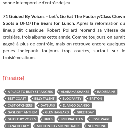
sonne intemporelle d’entrée de jeu.
71 Guided By Voices – Let’s Go Eat The Factory/Class Clown
Spots a UFO/The Bears for Lunch.
Après la reformation du
lineup dit classique, Robert Pollard reprend sa vitesse de
croisière, trois albums cette année. Comme toujours, on aurait
gagné à plus de contrôle, mais on retrouve encore quelques
perles indiepunk toujours trop courtes, surtout sur le
troisième album.
[Translate]
A PLACE TO BURY STRANGERS
ALABAMA SHAKES
BAD BRAINS
BEST COAST
BILLY TALENT
BLOC PARTY
BRETON
CAST OF CHEERS
DATSUNS
DJANGO DJANGO
GASLIGHT ANTHEM
GLEN HANSARD
GREEN DAY
GUIDED BY VOICES
HIVES
IMPERIAL TEEN
JESSIE WARE
LANA DEL REY
MOTION CITY SOUNDTRACK
NEIL YOUNG