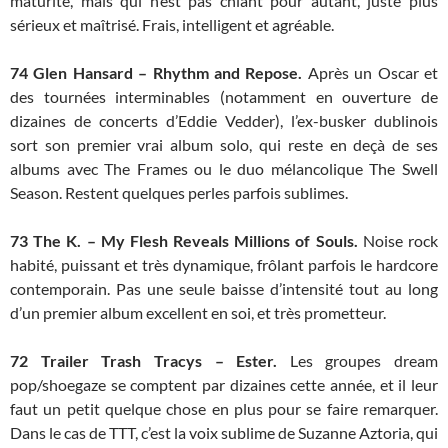
maturité, mais qui n’est pas chiant pour autant, juste plus
sérieux et maîtrisé. Frais, intelligent et agréable.
74 Glen Hansard – Rhythm and Repose.
Après un Oscar et
des tournées interminables (notamment en ouverture de
dizaines de concerts d’Eddie Vedder), l’ex-busker dublinois
sort son premier vrai album solo, qui reste en deçà de ses
albums avec The Frames ou le duo mélancolique The Swell
Season. Restent quelques perles parfois sublimes.
73
The K. – My Flesh Reveals Millions of Souls.
Noise rock
habité, puissant et très dynamique, frôlant parfois le hardcore
contemporain. Pas une seule baisse d’intensité tout au long
d’un premier album excellent en soi, et très prometteur.
72
Trailer Trash Tracys – Ester.
Les groupes dream
pop/shoegaze se comptent par dizaines cette année, et il leur
faut un petit quelque chose en plus pour se faire remarquer.
Dans le cas de TTT, c’est la voix sublime de Suzanne Aztoria, qui