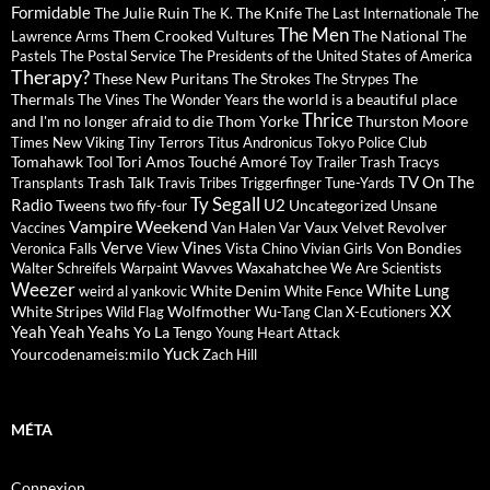
Formidable
The Julie Ruin
The Knife
The K.
The Last Internationale
The
The Men
Them Crooked Vultures
The National
Lawrence Arms
The
Pastels
The Postal Service
The Presidents of the United States of America
Therapy?
These New Puritans
The Strokes
The
The Strypes
Thermals
the world is a beautiful place
The Vines
The Wonder Years
Thrice
and I'm no longer afraid to die
Thom Yorke
Thurston Moore
Times New Viking
Tiny Terrors
Titus Andronicus
Tokyo Police Club
Tomahawk
Tori Amos
Touché Amoré
Tool
Toy
Trailer Trash Tracys
TV On The
Trash Talk
Transplants
Travis
Tribes
Triggerfinger
Tune-Yards
Ty Segall
Radio
U2
Tweens
Uncategorized
two fify-four
Unsane
Vampire Weekend
Vaux
Velvet Revolver
Vaccines
Van Halen
Var
Verve
Vines
Von Bondies
Veronica Falls
View
Vista Chino
Vivian Girls
Wavves
Waxahatchee
Walter Schreifels
Warpaint
We Are Scientists
Weezer
White Lung
White Denim
weird al yankovic
White Fence
XX
White Stripes
Wolfmother
Wild Flag
Wu-Tang Clan
X-Ecutioners
Yeah Yeah Yeahs
Yo La Tengo
Young Heart Attack
Yuck
Yourcodenameis:milo
Zach Hill
MÉTA
Connexion