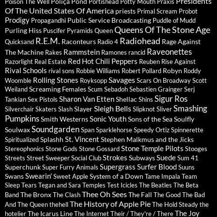
Presidents
Poliça
Pond
Poison The Well
Portishead
Potty Mouth
Praxis
Of The United States Of America
priests
Primal Scream
Probot
Prodigy
Public Service Broadcasting
Propagandhi
Puddle of Mudd
Queens Of The Stone Age
Purling Hiss
Puscifer
Pyramids
Queen
R.E.M.
Radiohead
Raconteurs
Rage Against
Quicksand
Radio 4
Raveonettes
Rammstein
The Machine
Rakes
Ramones
rancid
Red Hot Chili Peppers
Razorlight
Real Estate
Reuben
Rise Against
Rival Schools
Robyn
rival sons
Robbie Williams
Robert Pollard
Roddy
Savages
Rolling Stones
Woomble
Royksopp
Scars On Broadway
Scott
Screaming Females
Weiland
Scum
Sebadoh
Sebastien Grainger
Serj
Sigur Ros
Sharon Van Etten
Shellac
Tankian
Sex Pistols
Shins
Sleigh Bells
Smashing
Slayer
Silverchair
Skaters
Slash
Slipknot
Sliver
Pumpkins
Sonic Youth
Smith Westerns
Sons of the Sea
Soulfly
Soundgarden
Soulwax
Span
Sparklehorse
Speedy Ortiz
Spinnerette
St. Vincent
Splashh
Stephen Malkmus and the Jicks
Spiritualized
Stone Temple Pilots
Stereophonics
Stone Gods
Stone Gossard
Stooges
Strokes
Suede
Subways
Streets
Street Sweeper Social Club
Sum 41
Supergrass
Surfer Blood
Superchunk
Super Furry Animals
Suuns
Swearin'
Swans
System of a Down
Sweet Apple
Tame Impala
Team
Sleep
Tears
Tegan and Sara
Temples
Test Icicles
The Beatles
The Beta
Thee Oh Sees
The Bronx
The Fall
Band
The Clash
The Good The Bad
The History of Apple Pie
And The Queen
thehell
The Hold Steady
the
The Joy
The Icarus Line
hotelier
The Internet
Their / They're / There