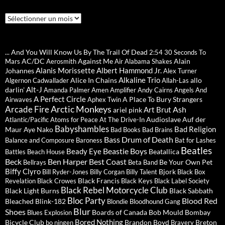
Archives
... And You Will Know Us By The Trail Of Dead
2:54
30 Seconds To
AC/DC
Against Me
Alain
Mars
Aerosmith
Air
Alabama Shakes
Alanis Morissette
Albert Hammond Jr.
Johannes
Alex Turner
Alkaline Trio
Alice In Chains
allo
Algernon Cadwallader
Allah-Las
Alt-J
darlin'
Amanda Palmer
Amen
Amplifier
Andy Cairns
Angels And
A Perfect Circle
A Place To Bury Strangers
Airwaves
Aphex Twin
Arctic Monkeys
Arcade Fire
Ash
Art Brut
ariel pink
Audioslave
Auf der
Atlantic/Pacific
Atoms for Peace
At The Drive-In
Babyshambles
Bad Religion
Maur
Aye Nako
Bad Books
Bad Brains
Bass Drum of Death
Balance and Composure
Baroness
Bat for Lashes
Beatles
Beastie Boys
Beady Eye
Beatallica
Battles
Beach House
Beck
Ben Harper
Best Coast
Be Your Own Pet
Bellrays
Beta Band
Biffy Clyro
Bjork
Bill Ryder-Jones
Billy Corgan
Billy Talent
Black Box
Black Francis
Revelation
Black Crowes
Black Keys
Black Label Society
Black Rebel Motorcycle Club
Black Light Burns
Black Sabbath
Bloc Party
Blood Red
Bleached
Blink-182
Blondie
Bloodhound Gang
Blur
Shoes
Boards of Canada
Bob Mould
Bombay
Blues Explosion
Bored Nothing
Bicycle Club
Brandon Boyd
Breton
bo ningen
Bravery