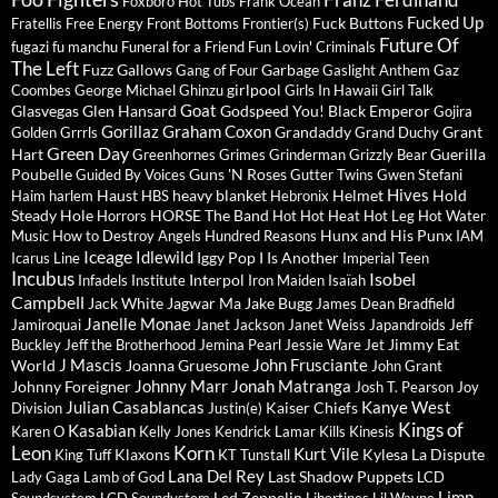
Franz Ferdinand
Foxboro Hot Tubs
Frank Ocean
Fucked Up
Fuck Buttons
Fratellis
Free Energy
Front Bottoms
Frontier(s)
Future Of
fugazi
fu manchu
Funeral for a Friend
Fun Lovin' Criminals
The Left
Fuzz
Gallows
Garbage
Gang of Four
Gaslight Anthem
Gaz
girlpool
Coombes
George Michael
Ghinzu
Girls In Hawaii
Girl Talk
Goat
Glasvegas
Glen Hansard
Godspeed You! Black Emperor
Gojira
Gorillaz
Graham Coxon
Grandaddy
Grant
Golden Grrrls
Grand Duchy
Green Day
Hart
Guerilla
Greenhornes
Grimes
Grinderman
Grizzly Bear
Poubelle
Guns 'N Roses
Guided By Voices
Gutter Twins
Gwen Stefani
Hives
Haust
heavy blanket
Helmet
Hold
Haim
harlem
HBS
Hebronix
Steady
Hole
HORSE The Band
Horrors
Hot Hot Heat
Hot Leg
Hot Water
Hunx and His Punx
Music
How to Destroy Angels
Hundred Reasons
IAM
Iceage
Idlewild
Iggy Pop
I Is Another
Icarus Line
Imperial Teen
Incubus
Isobel
Interpol
Infadels
Institute
Iron Maiden
Isaïah
Campbell
Jack White
Jagwar Ma
Jake Bugg
James Dean Bradfield
Janelle Monae
Jamiroquai
Janet Jackson
Janet Weiss
Japandroids
Jeff
Jimmy Eat
Buckley
Jeff the Brotherhood
Jemina Pearl
Jessie Ware
Jet
J Mascis
John Frusciante
World
Joanna Gruesome
John Grant
Johnny Marr
Jonah Matranga
Johnny Foreigner
Josh T. Pearson
Joy
Julian Casablancas
Kanye West
Kaiser Chiefs
Division
Justin(e)
Kings of
Kasabian
Karen O
Kelly Jones
Kendrick Lamar
Kills
Kinesis
Leon
Korn
Kurt Vile
Klaxons
Kylesa
La Dispute
King Tuff
KT Tunstall
Lana Del Rey
Last Shadow Puppets
Lady Gaga
Lamb of God
LCD
Limp
Led Zeppelin