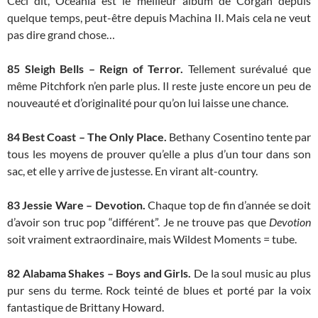
Ceci dit, Oceania est le meilleur album de Corgan depuis
quelque temps, peut-être depuis Machina II. Mais cela ne veut
pas dire grand chose…
85
Sleigh Bells – Reign of Terror.
Tellement surévalué que
même Pitchfork n’en parle plus. Il reste juste encore un peu de
nouveauté et d’originalité pour qu’on lui laisse une chance.
84 Best Coast – The Only Place.
Bethany Cosentino tente par
tous les moyens de prouver qu’elle a plus d’un tour dans son
sac, et elle y arrive de justesse. En virant alt-country.
83 Jessie Ware – Devotion.
Chaque top de fin d’année se doit
d’avoir son truc pop “différent”. Je ne trouve pas que
Devotion
soit vraiment extraordinaire, mais Wildest Moments = tube.
82 Alabama Shakes – Boys and Girls.
De la soul music au plus
pur sens du terme. Rock teinté de blues et porté par la voix
fantastique de Brittany Howard.