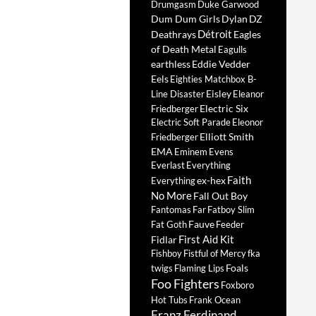
Drumgasm
Duke Garwood
Dum Dum Girls
Dylan
DZ
Détroit
Deathrays
Eagles
of Death Metal
Eagulls
earthless
Eddie Vedder
Eels
Eighties Matchbox B-
Eisley
Line Disaster
Eleanor
Electric Six
Friedberger
Electric Soft Parade
Eleonor
Elliott Smith
Friedberger
EMA
Eminem
Evens
Everlast
Everything
Faith
ex-hex
Everything
No More
Fall Out Boy
Fantomas
Far
Fatboy Slim
Fauve
Fat Goth
Feeder
First Aid Kit
Fidlar
Fishboy
Fistful of Mercy
fka
Foals
twigs
Flaming Lips
Foo Fighters
Foxboro
Hot Tubs
Frank Ocean
Franz Ferdinand