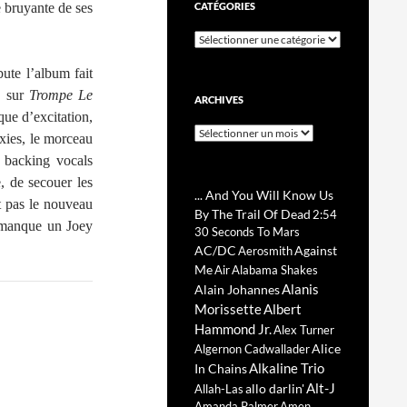
e bruyante de ses
CATÉGORIES
Catégories
bute l’album fait
é sur
Trompe Le
ARCHIVES
que d’excitation,
Archives
ixies, le morceau
s backing vocals
, de secouer les
... And You Will Know Us
t pas le nouveau
By The Trail Of Dead
2:54
il manque un Joey
30 Seconds To Mars
AC/DC
Against
Aerosmith
Me
Air
Alabama Shakes
Alanis
Alain Johannes
Morissette
Albert
Hammond Jr.
Alex Turner
Alice
Algernon Cadwallader
Alkaline Trio
In Chains
Alt-J
allo darlin'
Allah-Las
Amanda Palmer
Amen