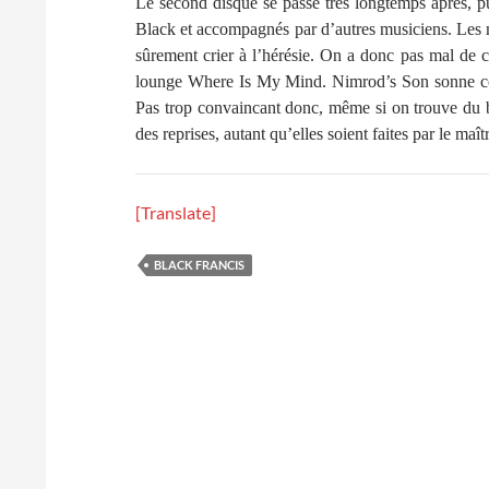
Le second disque se passe très longtemps après, pui
Black et accompagnés par d’autres musiciens. Les m
sûrement crier à l’hérésie. On a donc pas mal de c
lounge Where Is My Mind. Nimrod’s Son sonne co
Pas trop convaincant donc, même si on trouve du b
des reprises, autant qu’elles soient faites par le maî
[Translate]
BLACK FRANCIS