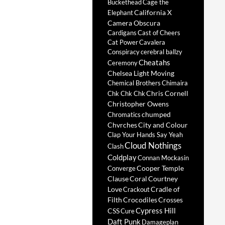
Buckethead
Cage the
California X
Elephant
Camera Obscura
Cardigans
Cast of Cheers
Cat Power
Cavalera
Conspiracy
cerebral ballzy
Cheatahs
Ceremony
Chelsea Light Moving
Chemical Brothers
Chimaira
Chris Cornell
Chk Chk Chk
Christopher Owens
chumped
Chromatics
Chvrches
City and Colour
Clap Your Hands Say Yeah
Cloud Nothings
Clash
Coldplay
Connan Mockasin
Cooper Temple
Converge
Clause
Coral
Courtney
Love
Cradle of
Crackout
Filth
Crocodiles
Crosses
Cypress Hill
CSS
Cure
Daft Punk
Damageplan