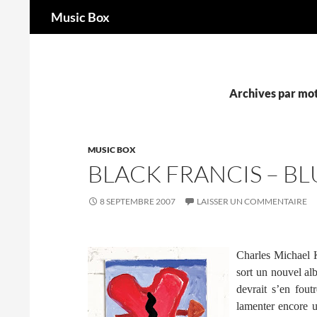
Recherche
Music Box
Aller
au
contenu
Archives par mot
MUSIC BOX
BLACK FRANCIS – B
8 SEPTEMBRE 2007
LAISSER UN COMMENTAIRE
Charles Michael 
sort un nouvel alb
devrait s’en fout
lamenter encore u