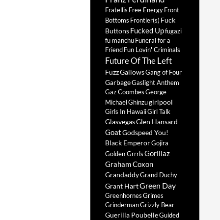
Fratellis
Free Energy
Front
Fuck
Bottoms
Frontier(s)
Fucked Up
Buttons
fugazi
fu manchu
Funeral for a
Friend
Fun Lovin' Criminals
Future Of The Left
Fuzz
Gallows
Gang of Four
Garbage
Gaslight Anthem
Gaz Coombes
George
girlpool
Michael
Ghinzu
Girls In Hawaii
Girl Talk
Glasvegas
Glen Hansard
Goat
Godspeed You!
Black Emperor
Gojira
Gorillaz
Golden Grrrls
Graham Coxon
Grandaddy
Grand Duchy
Green Day
Grant Hart
Greenhornes
Grimes
Grinderman
Grizzly Bear
Guerilla Poubelle
Guided