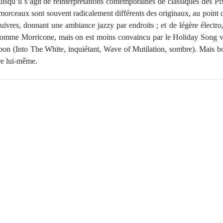
squ’il s’agit de réinterprétations contemporaines de classiques des Pi
orceaux sont souvent radicalement différents des originaux, au point q
uivres, donnant une ambiance jazzy par endroits ; et de légère électr
mme Morricone, mais on est moins convaincu par le Holiday Song ve
on (Into The White, inquiétant, Wave of Mutilation, sombre). Mais bo
tre lui-même.