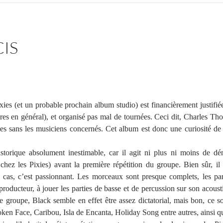
IS
ies (et un probable prochain album studio) est financièrement justifié
res en général), et organisé pas mal de tournées. Ceci dit, Charles Th
es sans les musiciens concernés. Cet album est donc une curiosité de 
storique absolument inestimable, car il agit ni plus ni moins de d
hez les Pixies) avant la première répétition du groupe. Bien sûr, il
e cas, c’est passionnant. Les morceaux sont presque complets, les paro
ducteur, à jouer les parties de basse et de percussion sur son acousti
e groupe, Black semble en effet être assez dictatorial, mais bon, ce s
en Face, Caribou, Isla de Encanta, Holiday Song entre autres, ainsi qu