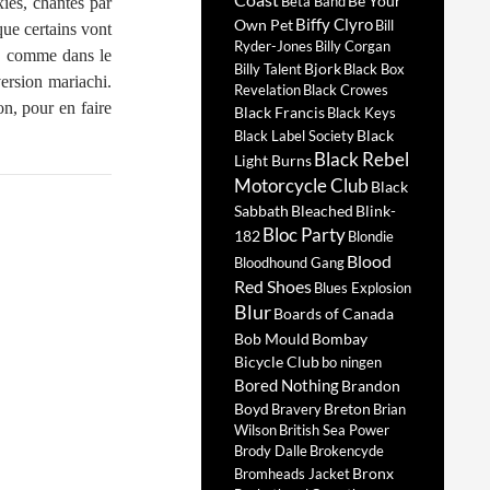
Be Your
Beta Band
xies, chantés par
Biffy Clyro
Own Pet
Bill
ue certains vont
Ryder-Jones
Billy Corgan
o, comme dans le
Bjork
Billy Talent
Black Box
rsion mariachi.
Revelation
Black Crowes
n, pour en faire
Black Francis
Black Keys
Black
Black Label Society
Black Rebel
Light Burns
Motorcycle Club
Black
Sabbath
Bleached
Blink-
Bloc Party
182
Blondie
Blood
Bloodhound Gang
Red Shoes
Blues Explosion
Blur
Boards of Canada
Bob Mould
Bombay
Bicycle Club
bo ningen
Bored Nothing
Brandon
Boyd
Breton
Bravery
Brian
Wilson
British Sea Power
Brody Dalle
Brokencyde
Bronx
Bromheads Jacket