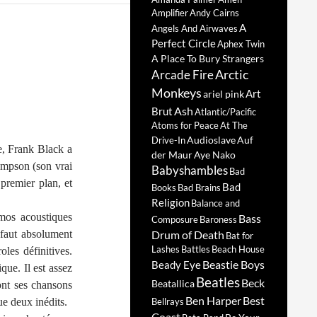
Amplifier
Andy Cairns
A
Angels And Airwaves
Perfect Circle
Aphex Twin
A Place To Bury Strangers
Arctic
Arcade Fire
Monkeys
Art
ariel pink
Ash
Brut
Atlantic/Pacific
Atoms for Peace
At The
Audioslave
Auf
Drive-In
e, Frank Black a
der Maur
Aye Nako
ompson (son vrai
Babyshambles
Bad
premier plan, et
Bad
Books
Bad Brains
Religion
Balance and
émos acoustiques
Bass
Composure
Baroness
 faut absolument
Drum of Death
Bat for
Lashes
Battles
Beach House
les définitives.
Beastie Boys
Beady Eye
que. Il est assez
Beatles
Beck
Beatallica
ont ses chansons
Ben Harper
Best
e deux inédits.
Bellrays
Coast