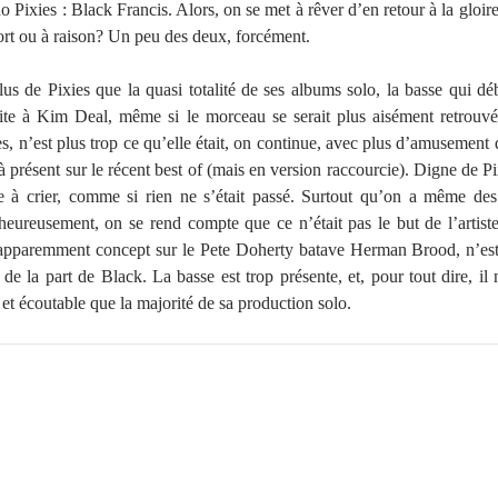
 Pixies : Black Francis. Alors, on se met à rêver d’en retour à la gloir
tort ou à raison? Un peu des deux, forcément.
lus de Pixies que la quasi totalité de ses albums solo, la basse qui dé
uite à Kim Deal, même si le morceau se serait plus aisément retrouv
s, n’est plus trop ce qu’elle était, on continue, avec plus d’amusement 
 présent sur le récent best of (mais en version raccourcie). Digne de P
nce à crier, comme si rien ne s’était passé. Surtout qu’on a même de
heureusement, on se rend compte que ce n’était pas le but de l’artiste
m apparemment concept sur le Pete Doherty batave Herman Brood, n’es
 de la part de Black. La basse est trop présente, et, pour tout dire, 
et écoutable que la majorité de sa production solo.