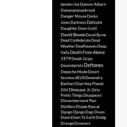
Damon Albarn
damien rice
Dananananaykroyd
Danger Mouse
Danko
Datsuns
Jones
Darkness
Daughter
Dave Grohl
David Bowie
David Byrne
Dead Confederate
Dead
Deafheaven
Deap
Weather
Death From Above
Vally
1979
Death Grips
Deftones
Decemberists
Depeche Mode
Desert
dEUS
Devendra
Sessions
Banhart
Diarrhea Planet
Dinosaur Jr.
DIIV
Dirty
Pretty Things
Disappears
Dismemberment Plan
Dizzee Rascal
Distillers
Django Django
Dogs
Doves
Down
Down To Earth
Dredg
Drenge
Drowners