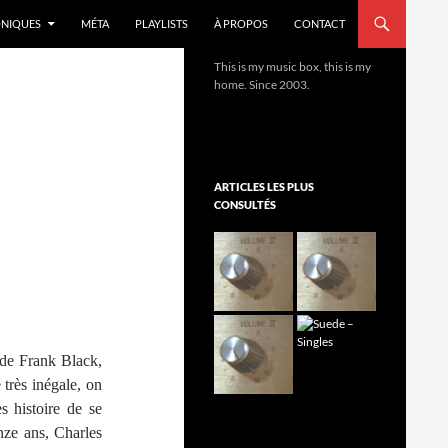
NIQUES
MÉTA
PLAYLISTS
À PROPOS
CONTACT
This is my music box, this is my
home. Since 2003.
ARTICLES LES PLUS
CONSULTÉS
 de Frank Black,
 très inégale, on
s histoire de se
nze ans, Charles