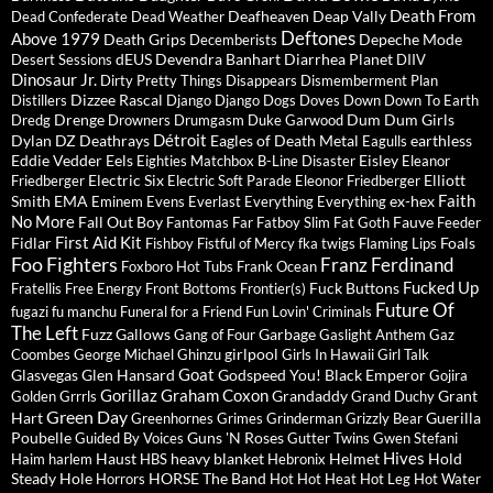
Death From
Deafheaven
Deap Vally
Dead Confederate
Dead Weather
Deftones
Above 1979
Death Grips
Depeche Mode
Decemberists
dEUS
Devendra Banhart
Diarrhea Planet
Desert Sessions
DIIV
Dinosaur Jr.
Dirty Pretty Things
Disappears
Dismemberment Plan
Dizzee Rascal
Distillers
Django Django
Dogs
Doves
Down
Down To Earth
Drenge
Dum Dum Girls
Dredg
Drowners
Drumgasm
Duke Garwood
Détroit
Dylan
DZ Deathrays
Eagles of Death Metal
earthless
Eagulls
Eddie Vedder
Eels
Eisley
Eighties Matchbox B-Line Disaster
Eleanor
Electric Six
Elliott
Friedberger
Electric Soft Parade
Eleonor Friedberger
Faith
Smith
EMA
ex-hex
Eminem
Evens
Everlast
Everything Everything
No More
Fall Out Boy
Fauve
Fantomas
Far
Fatboy Slim
Fat Goth
Feeder
First Aid Kit
Fidlar
Foals
Fishboy
Fistful of Mercy
fka twigs
Flaming Lips
Foo Fighters
Franz Ferdinand
Foxboro Hot Tubs
Frank Ocean
Fucked Up
Fuck Buttons
Fratellis
Free Energy
Front Bottoms
Frontier(s)
Future Of
fugazi
fu manchu
Funeral for a Friend
Fun Lovin' Criminals
The Left
Fuzz
Gallows
Garbage
Gang of Four
Gaslight Anthem
Gaz
girlpool
Coombes
George Michael
Ghinzu
Girls In Hawaii
Girl Talk
Goat
Glasvegas
Glen Hansard
Godspeed You! Black Emperor
Gojira
Gorillaz
Graham Coxon
Grandaddy
Grant
Golden Grrrls
Grand Duchy
Green Day
Hart
Guerilla
Greenhornes
Grimes
Grinderman
Grizzly Bear
Poubelle
Guns 'N Roses
Guided By Voices
Gutter Twins
Gwen Stefani
Hives
Haust
heavy blanket
Helmet
Hold
Haim
harlem
HBS
Hebronix
Steady
Hole
HORSE The Band
Horrors
Hot Hot Heat
Hot Leg
Hot Water