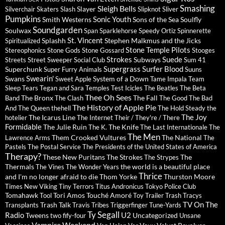
Sleigh Bells
Smashing
Slayer
Silverchair
Skaters
Slash
Slipknot
Sliver
Pumpkins
Sonic Youth
Smith Westerns
Sons of the Sea
Soulfly
Soundgarden
Soulwax
Span
Sparklehorse
Speedy Ortiz
Spinnerette
St. Vincent
Splashh
Stephen Malkmus and the Jicks
Spiritualized
Stone Temple Pilots
Stereophonics
Stone Gods
Stone Gossard
Stooges
Strokes
Suede
Subways
Streets
Street Sweeper Social Club
Sum 41
Supergrass
Surfer Blood
Superchunk
Super Furry Animals
Suuns
Swearin'
Swans
System of a Down
Sweet Apple
Tame Impala
Team
Sleep
Tears
Tegan and Sara
Temples
Test Icicles
The Beatles
The Beta
Thee Oh Sees
The Bronx
The Fall
Band
The Clash
The Good The Bad
The History of Apple Pie
And The Queen
thehell
The Hold Steady
the
The Joy
The Icarus Line
hotelier
The Internet
Their / They're / There
Formidable
The Julie Ruin
The Knife
The K.
The Last Internationale
The
The Men
Them Crooked Vultures
The National
Lawrence Arms
The
Pastels
The Postal Service
The Presidents of the United States of America
Therapy?
These New Puritans
The Strokes
The
The Strypes
Thermals
the world is a beautiful place
The Vines
The Wonder Years
Thrice
and I'm no longer afraid to die
Thom Yorke
Thurston Moore
Times New Viking
Tiny Terrors
Titus Andronicus
Tokyo Police Club
Tomahawk
Tori Amos
Touché Amoré
Tool
Toy
Trailer Trash Tracys
TV On The
Trash Talk
Transplants
Travis
Tribes
Triggerfinger
Tune-Yards
Ty Segall
Radio
U2
Tweens
Uncategorized
two fify-four
Unsane
Vampire Weekend