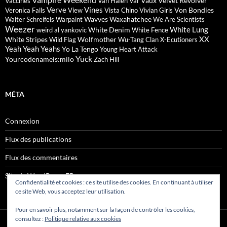
Vaux
Velvet Revolver
Vaccines
Van Halen
Var
Verve
Vines
Von Bondies
Veronica Falls
View
Vista Chino
Vivian Girls
Wavves
Waxahatchee
Walter Schreifels
Warpaint
We Are Scientists
Weezer
White Lung
White Denim
weird al yankovic
White Fence
XX
White Stripes
Wolfmother
Wild Flag
Wu-Tang Clan
X-Ecutioners
Yeah Yeah Yeahs
Yo La Tengo
Young Heart Attack
Yuck
Yourcodenameis:milo
Zach Hill
MÉTA
Connexion
Flux des publications
Flux des commentaires
Site de WordPress-FR
Confidentialité et cookies : ce site utilise des cookies. En continuant à utiliser
ce site Web, vous acceptez leur utilisation.
Pour en savoir plus, notamment sur la façon de contrôler les cookies,
consultez :
Politique relative aux cookies