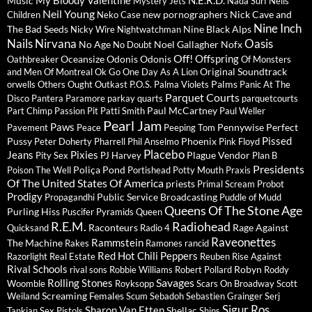
Music
Mystery Jets
Nada Surf
Neils
Neil Young
new pornographers
Nick Cave and
Children
Neko Case
Nine Inch
The Bad Seeds
Nine Black Alps
Nicky Wire
Nightwatchman
Nails
Nirvana
Oasis
No Age
Noel Gallagher
Nofx
No Doubt
Off!
Offspring
Oceansize
Odonis Odonis
Oathbreaker
Of Monsters
Original Soundtrack
and Men
Of Montreal
Ok Go
One Day As A Lion
Palms
orwells
Others
Ought
Outkast
P.O.S.
Palma Violets
Panic At The
Parquet Courts
Disco
Pantera
Paramore
parkay quarts
parquetcourts
Paul McCartney
Part Chimp
Passion Pit
Patti Smith
Paul Weller
Pearl Jam
Paws
Pennywise
Perfect
Pavement
Peace
Peeping Tom
Pissed
Pussy
Phoenix
Peter Doherty
Pharrell
Phil Anselmo
Pink Floyd
Placebo
Jeans
Pixies
Plague Vendor
Pity Sex
PJ Harvey
Plan B
Presidents
Poliça
Pond
Poison The Well
Portishead
Potty Mouth
Praxis
Of The United States Of America
priests
Primal Scream
Probot
Prodigy
Public Service Broadcasting
Propagandhi
Puddle of Mudd
Queens Of The Stone Age
Purling Hiss
Puscifer
Pyramids
Queen
R.E.M.
Radiohead
Raconteurs
Rage Against
Quicksand
Radio 4
Raveonettes
Rammstein
The Machine
Rakes
Ramones
rancid
Red Hot Chili Peppers
Razorlight
Real Estate
Reuben
Rise Against
Rival Schools
Robyn
rival sons
Robbie Williams
Robert Pollard
Roddy
Savages
Rolling Stones
Woomble
Royksopp
Scars On Broadway
Scott
Screaming Females
Weiland
Scum
Sebadoh
Sebastien Grainger
Serj
Sigur Ros
Sharon Van Etten
Shellac
Tankian
Sex Pistols
Shins