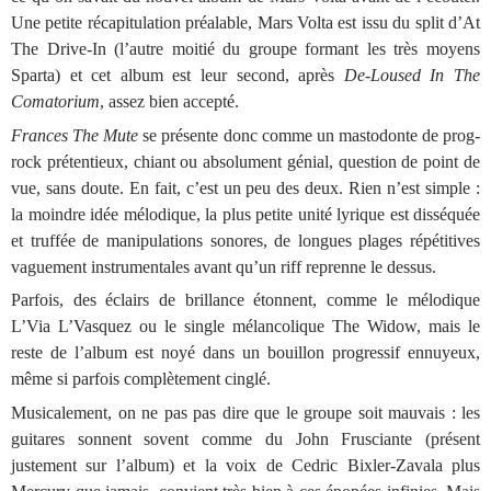
Une petite récapitulation préalable, Mars Volta est issu du split d’At
The Drive-In (l’autre moitié du groupe formant les très moyens
Sparta) et cet album est leur second, après
De-Loused In The
Comatorium
, assez bien accepté.
Frances The Mute
se présente donc comme un mastodonte de prog-
rock prétentieux, chiant ou absolument génial, question de point de
vue, sans doute. En fait, c’est un peu des deux. Rien n’est simple :
la moindre idée mélodique, la plus petite unité lyrique est disséquée
et truffée de manipulations sonores, de longues plages répétitives
vaguement instrumentales avant qu’un riff reprenne le dessus.
Parfois, des éclairs de brillance étonnent, comme le mélodique
L’Via L’Vasquez ou le single mélancolique The Widow, mais le
reste de l’album est noyé dans un bouillon progressif ennuyeux,
même si parfois complètement cinglé.
Musicalement, on ne pas pas dire que le groupe soit mauvais : les
guitares sonnent sovent comme du John Frusciante (présent
justement sur l’album) et la voix de Cedric Bixler-Zavala plus