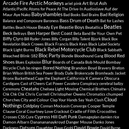
Arctic Monkeys
Arcade Fire
Ash
Art Brut
ariel pink
Audioslave
Auf der
Atlantic/Pacific
Atoms for Peace
At The Drive-In
Babyshambles
Bad Religion
Maur
Aye Nako
Bad Books
Bad Brains
Bass Drum of Death
Balance and Composure
Baroness
Bat for Lashes
Beatles
Beastie Boys
Beady Eye
Beatallica
Battles
Beach House
Beck
Ben Harper
Best Coast
Be Your Own Pet
Bellrays
Beta Band
Biffy Clyro
Bjork
Bill Ryder-Jones
Billy Corgan
Billy Talent
Black Box
Black Francis
Revelation
Black Crowes
Black Keys
Black Label Society
Black Rebel Motorcycle Club
Black Light Burns
Black Sabbath
Bloc Party
Blood Red
Bleached
Blink-182
Blondie
Bloodhound Gang
Blur
Shoes
Boards of Canada
Bob Mould
Bombay
Blues Explosion
Bored Nothing
Bicycle Club
Brandon Boyd
Breton
bo ningen
Bravery
Brian Wilson
British Sea Power
Brody Dalle
Brokencyde
Bromheads Jacket
Bronx
California X
Camera Obscura
Buckethead
Cage the Elephant
Cardigans
Cast of Cheers
Cat Power
Cavalera Conspiracy
cerebral ballzy
Cheatahs
Chelsea Light Moving
Ceremony
Chemical Brothers
Chimaira
Chris Cornell
Christopher Owens
chumped
Chk Chk Chk
Chromatics
Cloud
Chvrches
City and Colour
Clap Your Hands Say Yeah
Clash
Nothings
Coldplay
Cooper Temple
Connan Mockasin
Converge
Clause
Coral
Courtney Love
Cradle of Filth
Crocodiles
Crackout
Cypress Hill
Daft Punk
Crosses
CSS
Cure
Damageplan
damien rice
Damon Albarn
Dananananaykroyd
Danger Mouse
Danko Jones
David Bowie
Datsuns
Daughter
Darkness
Dave Grohl
David Byrne