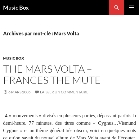
Aller
Recherche
Music Box
au
MENU
contenu
PRINCI
Archives par mot-clé : Mars Volta
MUSIC BOX
THE MARS VOLTA –
FRANCES THE MUTE
6 MARS 2005
LAISSER UN COMMENTAIRE
4 « mouvements » divisés en plusieurs parties, dépassant parfois la
demi-heure, 77 minutes, des titres comme «
Cygnus…Vismund
Cygnus » et un thème général très obscur, voici en quelques mots
ce qu’on savait du nouvel album de Mars Volta avant de l’écouter.