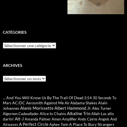
CATÉGORIES
Catégories
ARCHIVES
Archives
... And You Will Know Us By The Trail Of Dead
2:54
30 Seconds To
AC/DC
Against Me
Alain
Mars
Aerosmith
Air
Alabama Shakes
Alanis Morissette
Albert Hammond Jr.
Johannes
Alex Turner
Alkaline Trio
Alice In Chains
allo
Algernon Cadwallader
Allah-Las
Alt-J
darlin'
Amanda Palmer
Amen
Amplifier
Andy Cairns
Angels And
A Perfect Circle
A Place To Bury Strangers
Airwaves
Aphex Twin