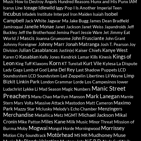
Hunx and His Punx
Music
How to Destroy Angels
Hundred Reasons
IAM
Iceage
Idlewild
Iggy Pop
I Is Another
Icarus Line
Imperial Teen
Incubus
Isobel
Interpol
Infadels
Institute
Iron Maiden
Isaïah
Campbell
Jack White
Jagwar Ma
Jake Bugg
James Dean Bradfield
Janelle Monae
Jamiroquai
Janet Jackson
Janet Weiss
Japandroids
Jeff
Jimmy Eat
Buckley
Jeff the Brotherhood
Jemina Pearl
Jessie Ware
Jet
J Mascis
John Frusciante
World
Joanna Gruesome
John Grant
Johnny Marr
Jonah Matranga
Johnny Foreigner
Josh T. Pearson
Joy
Julian Casablancas
Kanye West
Kaiser Chiefs
Division
Justin(e)
Kings of
Kasabian
Karen O
Kelly Jones
Kendrick Lamar
Kills
Kinesis
Leon
Korn
Kurt Vile
Klaxons
Kylesa
La Dispute
King Tuff
KT Tunstall
Lana Del Rey
Last Shadow Puppets
Lady Gaga
Lamb of God
LCD
Limp
Led Zeppelin
Soundsystem
LCD Soundystem
Libertines
Lil Wayne
Bizkit
Linkin Park
Los Campesinos
lower
London Grammar
Lorde
Manic Street
Lykke Li
Ludachrist
Mad Season
Magic Numbers
Preachers
Mark Lanegan
Marilyn Manson
Manu Chao
Marnie
Maximo
Massive Attack
Mastodon
Stern
Mars Volta
Matt Cameron
Park
Menzingers
Mazzy Star
Mclusky
Melody's Echo Chamber
Merchandise
Michael Jackson
Mikal
Metallica
Metz
MGMT
Miles Kane
Cronin
Milk Music
Mission of
Mike Patton
Minor Threat
Mogwai
Morrissey
Burma
Moby
Mongol Horde
Morningwood
Motörhead
Mudhoney
Muse
Motion City Soundtrack
MS MR
My Bloody Valentine
N.E.R.D.