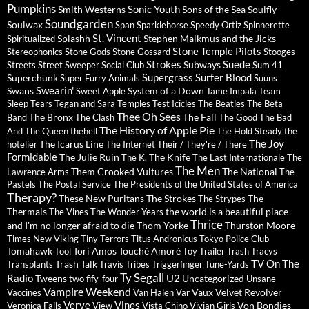
Pumpkins
Sonic Youth
Smith Westerns
Sons of the Sea
Soulfly
Soundgarden
Soulwax
Span
Sparklehorse
Speedy Ortiz
Spinnerette
St. Vincent
Splashh
Stephen Malkmus and the Jicks
Spiritualized
Stone Temple Pilots
Stereophonics
Stone Gods
Stone Gossard
Stooges
Strokes
Suede
Subways
Streets
Street Sweeper Social Club
Sum 41
Supergrass
Surfer Blood
Superchunk
Super Furry Animals
Suuns
Swearin'
Swans
System of a Down
Sweet Apple
Tame Impala
Team
Sleep
Tears
Tegan and Sara
Temples
Test Icicles
The Beatles
The Beta
Thee Oh Sees
The Bronx
The Fall
Band
The Clash
The Good The Bad
The History of Apple Pie
And The Queen
thehell
The Hold Steady
the
The Joy
The Icarus Line
hotelier
The Internet
Their / They're / There
Formidable
The Julie Ruin
The Knife
The K.
The Last Internationale
The
The Men
Them Crooked Vultures
The National
Lawrence Arms
The
Pastels
The Postal Service
The Presidents of the United States of America
Therapy?
These New Puritans
The Strokes
The
The Strypes
Thermals
the world is a beautiful place
The Vines
The Wonder Years
Thrice
and I'm no longer afraid to die
Thom Yorke
Thurston Moore
Times New Viking
Tiny Terrors
Titus Andronicus
Tokyo Police Club
Tomahawk
Tori Amos
Touché Amoré
Tool
Toy
Trailer Trash Tracys
TV On The
Trash Talk
Transplants
Travis
Tribes
Triggerfinger
Tune-Yards
Ty Segall
Radio
U2
Tweens
Uncategorized
two fify-four
Unsane
Vampire Weekend
Vaux
Velvet Revolver
Vaccines
Van Halen
Var
Verve
Vines
Von Bondies
Veronica Falls
View
Vista Chino
Vivian Girls