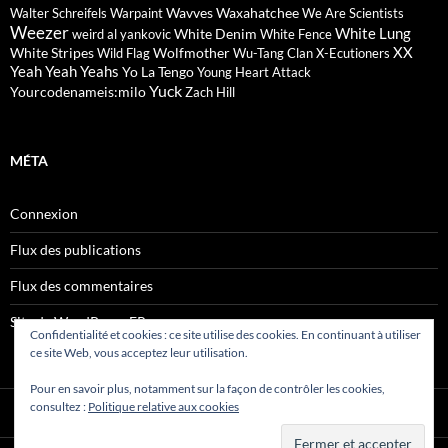
Wavves
Waxahatchee
Walter Schreifels
Warpaint
We Are Scientists
Weezer
White Lung
White Denim
weird al yankovic
White Fence
XX
White Stripes
Wolfmother
Wild Flag
Wu-Tang Clan
X-Ecutioners
Yeah Yeah Yeahs
Yo La Tengo
Young Heart Attack
Yuck
Yourcodenameis:milo
Zach Hill
MÉTA
Connexion
Flux des publications
Flux des commentaires
Site de WordPress-FR
Confidentialité et cookies : ce site utilise des cookies. En continuant à utiliser
ce site Web, vous acceptez leur utilisation.
Pour en savoir plus, notamment sur la façon de contrôler les cookies,
consultez :
Politique relative aux cookies