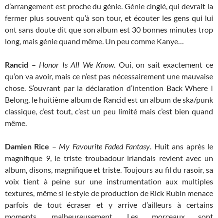
d’arrangement est proche du génie. Génie cinglé, qui devrait la
fermer plus souvent qu’à son tour, et écouter les gens qui lui
ont sans doute dit que son album est 30 bonnes minutes trop
long, mais génie quand même. Un peu comme Kanye…
Rancid
–
Honor Is All We Know
. Oui, on sait exactement ce
qu’on va avoir, mais ce n’est pas nécessairement une mauvaise
chose. S’ouvrant par la déclaration d’intention Back Where I
Belong, le huitième album de Rancid est un album de ska/punk
classique, c’est tout, c’est un peu limité mais c’est bien quand
même.
Damien Rice
–
My Favourite Faded Fantasy
. Huit ans après le
magnifique
9
, le triste troubadour irlandais revient avec un
album, disons, magnifique et triste. Toujours au fil du rasoir, sa
voix tient à peine sur une instrumentation aux multiples
textures, même si le style de production de Rick Rubin menace
parfois de tout écraser et y arrive d’ailleurs à certains
moments, malheureusement. Les morceaux sont