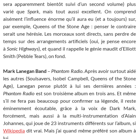
sera apparemment bientôt suivi d’un second volume) plus
varié que
Spark
, mais tout aussi excellent. On comprend
aisément l’influence énorme qu’il aura eu (et a toujours) sur,
par exemple, Queens of the Stone Age : penser le contraire
serait une hérésie. Les morceaux sont directs, sans perdre de
temps sur des arrangements artificiels (oui, je pense encore
à
Sonic Highways
), et quand il rappelle le génie maudit d’Elliott
Smith (Pebble Tears), on fond.
Mark Lanegan Band
–
Phantom Radio
. Après avoir surtout aidé
les autres (Soulsavers, Isobel Campbell, Queens of the Stone
Age), Lanegan pense plutôt à lui ses dernières années :
Phantom Radio
est son troisième album en trois ans. Et même
s’il ne fera pas beaucoup pour confirmer sa légende, il reste
éminemment écoutable, grâce à la voix de Dark Mark,
forcément, mais aussi à la multi-instrumentation d’Alain
Johannes, qui joue de 23 instruments différents sur l’album, si
Wikipedia
dit vrai. Mais j’ai quand même préféré son album à
lui.