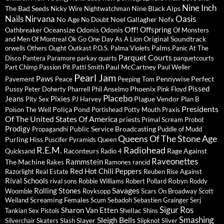
Nine Inch
The Bad Seeds
Nine Black Alps
Nicky Wire
Nightwatchman
Nails
Nirvana
Oasis
No Age
Noel Gallagher
Nofx
No Doubt
Off!
Offspring
Oceansize
Odonis Odonis
Oathbreaker
Of Monsters
Original Soundtrack
and Men
Of Montreal
Ok Go
One Day As A Lion
Palms
orwells
Others
Ought
Outkast
P.O.S.
Palma Violets
Panic At The
Parquet Courts
Disco
Pantera
Paramore
parkay quarts
parquetcourts
Paul McCartney
Part Chimp
Passion Pit
Patti Smith
Paul Weller
Pearl Jam
Paws
Pennywise
Perfect
Pavement
Peace
Peeping Tom
Pissed
Pussy
Phoenix
Peter Doherty
Pharrell
Phil Anselmo
Pink Floyd
Placebo
Jeans
Pixies
Plague Vendor
Pity Sex
PJ Harvey
Plan B
Presidents
Poliça
Pond
Poison The Well
Portishead
Potty Mouth
Praxis
Of The United States Of America
priests
Primal Scream
Probot
Prodigy
Public Service Broadcasting
Propagandhi
Puddle of Mudd
Queens Of The Stone Age
Purling Hiss
Puscifer
Pyramids
Queen
R.E.M.
Radiohead
Raconteurs
Rage Against
Quicksand
Radio 4
Raveonettes
Rammstein
The Machine
Rakes
Ramones
rancid
Red Hot Chili Peppers
Razorlight
Real Estate
Reuben
Rise Against
Rival Schools
Robyn
rival sons
Robbie Williams
Robert Pollard
Roddy
Savages
Rolling Stones
Woomble
Royksopp
Scars On Broadway
Scott
Screaming Females
Weiland
Scum
Sebadoh
Sebastien Grainger
Serj
Sigur Ros
Sharon Van Etten
Shellac
Tankian
Sex Pistols
Shins
Sleigh Bells
Smashing
Slayer
Silverchair
Skaters
Slash
Slipknot
Sliver