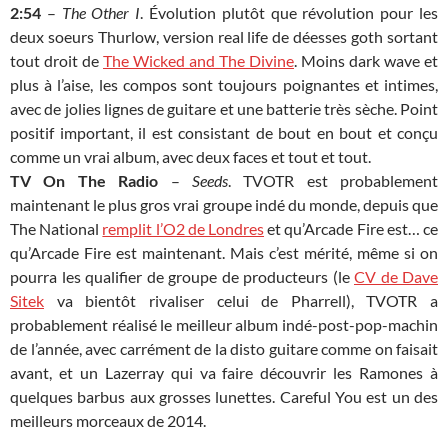
2:54
–
The Other I
. Évolution plutôt que révolution pour les
deux soeurs Thurlow, version real life de déesses goth sortant
tout droit de
The Wicked and The Divine
. Moins dark wave et
plus à l’aise, les compos sont toujours poignantes et intimes,
avec de jolies lignes de guitare et une batterie très sèche. Point
positif important, il est consistant de bout en bout et conçu
comme un vrai album, avec deux faces et tout et tout.
TV On The Radio
–
Seeds
. TVOTR est probablement
maintenant le plus gros vrai groupe indé du monde, depuis que
The National
remplit l’O2 de Londres
et qu’Arcade Fire est… ce
qu’Arcade Fire est maintenant. Mais c’est mérité, même si on
pourra les qualifier de groupe de producteurs (le
CV de Dave
Sitek
va bientôt rivaliser celui de Pharrell), TVOTR a
probablement réalisé le meilleur album indé-post-pop-machin
de l’année, avec carrément de la disto guitare comme on faisait
avant, et un Lazerray qui va faire découvrir les Ramones à
quelques barbus aux grosses lunettes. Careful You est un des
meilleurs morceaux de 2014.