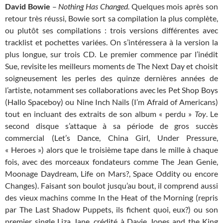
David Bowie
–
Nothing Has Changed
. Quelques mois après son
retour très réussi, Bowie sort sa compilation la plus complète,
ou plutôt ses compilations : trois versions différentes avec
tracklist et pochettes variées. On s’intéressera à la version la
plus longue, sur trois CD. Le premier commence par l’inédit
Sue, revisite les meilleurs moments de The Next Day et choisit
soigneusement les perles des quinze dernières années de
l’artiste, notamment ses collaborations avec les Pet Shop Boys
(Hallo Spaceboy) ou Nine Inch Nails (I’m Afraid of Americans)
tout en incluant des extraits de son album « perdu »
Toy
. Le
second disque s’attaque à sa période de gros succès
commercial (Let’s Dance, China Girl, Under Pressure,
« Heroes ») alors que le troisième tape dans le mille à chaque
fois, avec des morceaux fondateurs comme The Jean Genie,
Moonage Daydream, Life on Mars?, Space Oddity ou encore
Changes). Faisant son boulot jusqu’au bout, il comprend aussi
des vieux machins comme In the Heat of the Morning (repris
par The Last Shadow Puppets, ils fichent quoi, eux?) ou son
premier single Liza Jane, crédité à Davie Jones and the King