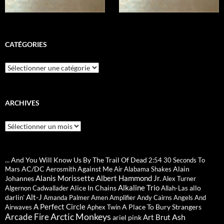
CATÉGORIES
Catégories
ARCHIVES
Archives
... And You Will Know Us By The Trail Of Dead
2:54
30 Seconds To
AC/DC
Against Me
Alain
Mars
Aerosmith
Air
Alabama Shakes
Alanis Morissette
Albert Hammond Jr.
Johannes
Alex Turner
Alkaline Trio
Alice In Chains
allo
Algernon Cadwallader
Allah-Las
Alt-J
darlin'
Amanda Palmer
Amen
Amplifier
Andy Cairns
Angels And
A Perfect Circle
A Place To Bury Strangers
Airwaves
Aphex Twin
Arctic Monkeys
Arcade Fire
Ash
Art Brut
ariel pink