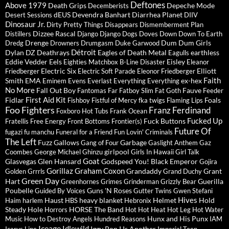
Deftones
Above 1979
Death Grips
Depeche Mode
Decemberists
dEUS
Devendra Banhart
Diarrhea Planet
Desert Sessions
DIIV
Dinosaur Jr.
Dirty Pretty Things
Disappears
Dismemberment Plan
Dizzee Rascal
Distillers
Django Django
Dogs
Doves
Down
Down To Earth
Drenge
Dum Dum Girls
Dredg
Drowners
Drumgasm
Duke Garwood
Détroit
Dylan
DZ Deathrays
Eagles of Death Metal
earthless
Eagulls
Eddie Vedder
Eels
Eisley
Eighties Matchbox B-Line Disaster
Eleanor
Electric Six
Elliott
Friedberger
Electric Soft Parade
Eleonor Friedberger
Faith
Smith
EMA
ex-hex
Eminem
Evens
Everlast
Everything Everything
No More
Fall Out Boy
Fauve
Fantomas
Far
Fatboy Slim
Fat Goth
Feeder
First Aid Kit
Fidlar
Foals
Fishboy
Fistful of Mercy
fka twigs
Flaming Lips
Foo Fighters
Franz Ferdinand
Foxboro Hot Tubs
Frank Ocean
Fucked Up
Fuck Buttons
Fratellis
Free Energy
Front Bottoms
Frontier(s)
Future Of
fugazi
fu manchu
Funeral for a Friend
Fun Lovin' Criminals
The Left
Fuzz
Gallows
Garbage
Gang of Four
Gaslight Anthem
Gaz
girlpool
Coombes
George Michael
Ghinzu
Girls In Hawaii
Girl Talk
Goat
Glasvegas
Glen Hansard
Godspeed You! Black Emperor
Gojira
Gorillaz
Graham Coxon
Grandaddy
Grant
Golden Grrrls
Grand Duchy
Green Day
Hart
Guerilla
Greenhornes
Grimes
Grinderman
Grizzly Bear
Poubelle
Guns 'N Roses
Guided By Voices
Gutter Twins
Gwen Stefani
Hives
Haust
heavy blanket
Helmet
Hold
Haim
harlem
HBS
Hebronix
Steady
Hole
HORSE The Band
Horrors
Hot Hot Heat
Hot Leg
Hot Water
Hunx and His Punx
Music
How to Destroy Angels
Hundred Reasons
IAM
Iceage
Idlewild
Iggy Pop
I Is Another