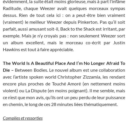
évidemment, la suite était moins glorieuse, mais à part l’infâme
Raditude, chaque Weezer avait quelques morceaux sympas
dessus. Rien de tout cela ici : on a peut-être bien vraiment
(vraiment) le meilleur Weezer depuis Pinkerton. Pas qu’il soit
parfait, aussi amusant soit-il, Back to the Shack est irritant, par
exemple. Mais je n’y croyais pas : non seulement Weezer sort
un album excellent, mais le morceau co-écrit par Justin
Hawkins est tout à faire appréciable.
The World Is A Beautiful Place And I’m No Longer Afraid To
Die –
Between Bodies. Le nouvel album est une collaboration
avec l’artiste spoken world Christopher Zizzamia, les rendant
encore plus proches de Touché Amoré (en nettement moins
violent) ou La Dispute (en moins poignant). Il me semble, mais
ce n’est que mon avis, qu’ils ont un peu perdu de leur puissance
en chemin, le long de ces 28 minutes liées thématiquement.
Compiles et ressorties