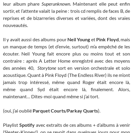
leur album phare
Superunknown
. Maintenant elle peut enfin
sortir, et l’attente valait la peine : trois cd remplis de faces B, de
reprises et de bizarreries diverses et variées, dont des vraies
nouveautés.
Il y avait aussi des albums pour
Neil Young
et
Pink Floyd
, mais
un manque de temps (et d’envie, surtout) m’a empêché de les
écouter. Neil Young fait encore plus ou moins tout et son
contraire : après A Letter Home enregistré avec des moyens
des années 40,
Storytone
sort en version orchestrale et solo
acoustique. Quant à Pink Floyd (The Endless River) ils ne m’ont
jamais trop intéressé, même quand Roger était encore là,
même quand Syd était encore là, finalement. Alors,
maintenant… Dites-moi quand même si j’ai tort.
(oui, j’ai oublié
Parquet Courts/Parkay Quarts
).
Playlist
Spotify
avec extraits de ces albums + d’albums à venir
(Sleater-Kinney!), on se revoit dans quelques jours pour mon