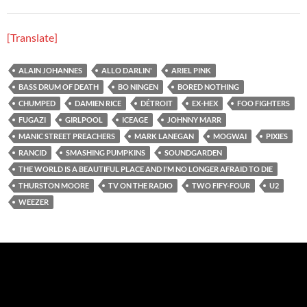
[Translate]
ALAIN JOHANNES
ALLO DARLIN'
ARIEL PINK
BASS DRUM OF DEATH
BO NINGEN
BORED NOTHING
CHUMPED
DAMIEN RICE
DÉTROIT
EX-HEX
FOO FIGHTERS
FUGAZI
GIRLPOOL
ICEAGE
JOHNNY MARR
MANIC STREET PREACHERS
MARK LANEGAN
MOGWAI
PIXIES
RANCID
SMASHING PUMPKINS
SOUNDGARDEN
THE WORLD IS A BEAUTIFUL PLACE AND I'M NO LONGER AFRAID TO DIE
THURSTON MOORE
TV ON THE RADIO
TWO FIFY-FOUR
U2
WEEZER