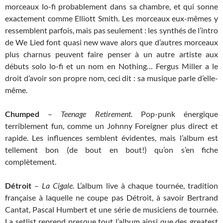
morceaux lo-fi probablement dans sa chambre, et qui sonne
exactement comme Elliott Smith. Les morceaux eux-mêmes y
ressemblent parfois, mais pas seulement : les synthés de l’intro
de We Lied font quasi new wave alors que d’autres morceaux
plus charnus peuvent faire penser à un autre artiste aux
débuts solo lo-fi et un nom en Nothing… Fergus Miller a le
droit d’avoir son propre nom, ceci dit : sa musique parle d’elle-
même.
Chumped
–
Teenage Retirement
. Pop-punk énergique
terriblement fun, comme un Johnny Foreigner plus direct et
rapide. Les influences semblent évidentes, mais l’album est
tellement bon (de bout en bout!) qu’on s’en fiche
complètement.
Détroit
–
La Cigale
. L’album live à chaque tournée, tradition
française à laquelle ne coupe pas Détroit, à savoir Bertrand
Cantat, Pascal Humbert et une série de musiciens de tournée.
La setlist reprend presque tout l’album ainsi que des greatest