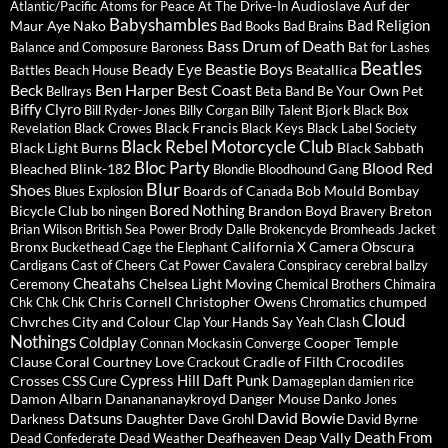
Audioslave
Auf der
Atlantic/Pacific
Atoms for Peace
At The Drive-In
Babyshambles
Bad Religion
Maur
Aye Nako
Bad Books
Bad Brains
Bass Drum of Death
Balance and Composure
Baroness
Bat for Lashes
Beatles
Beastie Boys
Beady Eye
Beatallica
Battles
Beach House
Beck
Ben Harper
Best Coast
Be Your Own Pet
Bellrays
Beta Band
Biffy Clyro
Bjork
Bill Ryder-Jones
Billy Corgan
Billy Talent
Black Box
Black Francis
Revelation
Black Crowes
Black Keys
Black Label Society
Black Rebel Motorcycle Club
Black Light Burns
Black Sabbath
Bloc Party
Blood Red
Bleached
Blink-182
Blondie
Bloodhound Gang
Blur
Shoes
Boards of Canada
Bob Mould
Bombay
Blues Explosion
Bored Nothing
Bicycle Club
Brandon Boyd
Breton
bo ningen
Bravery
Brian Wilson
British Sea Power
Brody Dalle
Brokencyde
Bromheads Jacket
Bronx
California X
Camera Obscura
Buckethead
Cage the Elephant
Cardigans
Cast of Cheers
Cat Power
Cavalera Conspiracy
cerebral ballzy
Cheatahs
Chelsea Light Moving
Ceremony
Chemical Brothers
Chimaira
Chris Cornell
Christopher Owens
chumped
Chk Chk Chk
Chromatics
Cloud
Chvrches
City and Colour
Clap Your Hands Say Yeah
Clash
Nothings
Coldplay
Cooper Temple
Connan Mockasin
Converge
Clause
Coral
Courtney Love
Cradle of Filth
Crocodiles
Crackout
Cypress Hill
Daft Punk
Crosses
CSS
Cure
Damageplan
damien rice
Damon Albarn
Dananananaykroyd
Danger Mouse
Danko Jones
David Bowie
Datsuns
Daughter
Darkness
Dave Grohl
David Byrne
Death From
Deafheaven
Deap Vally
Dead Confederate
Dead Weather