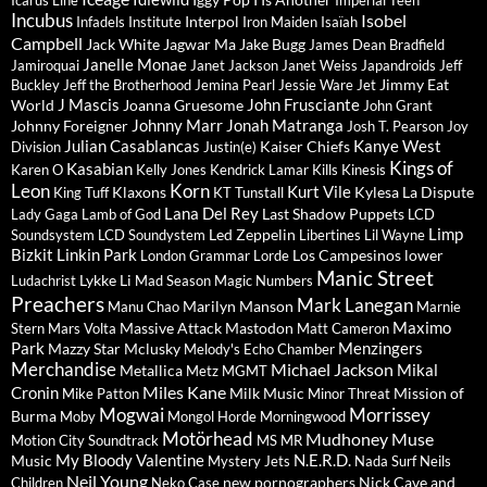
Icarus Line
Imperial Teen
Incubus
Isobel
Interpol
Infadels
Institute
Iron Maiden
Isaïah
Campbell
Jack White
Jagwar Ma
Jake Bugg
James Dean Bradfield
Janelle Monae
Jamiroquai
Janet Jackson
Janet Weiss
Japandroids
Jeff
Jimmy Eat
Buckley
Jeff the Brotherhood
Jemina Pearl
Jessie Ware
Jet
J Mascis
John Frusciante
World
Joanna Gruesome
John Grant
Johnny Marr
Jonah Matranga
Johnny Foreigner
Josh T. Pearson
Joy
Julian Casablancas
Kanye West
Kaiser Chiefs
Division
Justin(e)
Kings of
Kasabian
Karen O
Kelly Jones
Kendrick Lamar
Kills
Kinesis
Leon
Korn
Kurt Vile
Klaxons
Kylesa
La Dispute
King Tuff
KT Tunstall
Lana Del Rey
Last Shadow Puppets
Lady Gaga
Lamb of God
LCD
Limp
Led Zeppelin
Soundsystem
LCD Soundystem
Libertines
Lil Wayne
Bizkit
Linkin Park
Los Campesinos
lower
London Grammar
Lorde
Manic Street
Lykke Li
Ludachrist
Mad Season
Magic Numbers
Preachers
Mark Lanegan
Marilyn Manson
Manu Chao
Marnie
Maximo
Massive Attack
Mastodon
Stern
Mars Volta
Matt Cameron
Park
Menzingers
Mazzy Star
Mclusky
Melody's Echo Chamber
Merchandise
Michael Jackson
Mikal
Metallica
Metz
MGMT
Miles Kane
Cronin
Milk Music
Mission of
Mike Patton
Minor Threat
Mogwai
Morrissey
Burma
Moby
Mongol Horde
Morningwood
Motörhead
Mudhoney
Muse
Motion City Soundtrack
MS MR
My Bloody Valentine
N.E.R.D.
Music
Mystery Jets
Nada Surf
Neils
Neil Young
new pornographers
Nick Cave and
Children
Neko Case