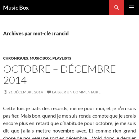
Aller
Recherche
Music Box
au
MENU
contenu
PRINCI
Archives par mot-clé : rancid
CHRONIQUES
,
MUSIC BOX
,
PLAYLISTS
OCTOBRE – DÉCEMBRE
2014
21 DÉCEMBRE 2014
LAISSER UN COMMENTAIRE
Cette fois je bats des records, même pour moi, et je n’en suis
pas fier. Mais bon, quand je me suis rendu compte que je serais
encore plus en retard que d’habitude pour octobre, je me suis
dit que j’allais mettre novembre avec. Et comme rien grand
chose de nouveau ne sort en décembre… Voici donc le dernier