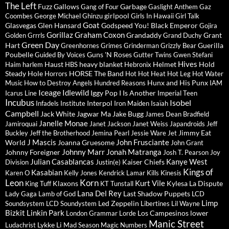
The Left
Fuzz
Gallows
Garbage
Gang of Four
Gaslight Anthem
Gaz
girlpool
Coombes
George Michael
Ghinzu
Girls In Hawaii
Girl Talk
Goat
Glasvegas
Glen Hansard
Godspeed You! Black Emperor
Gojira
Gorillaz
Graham Coxon
Grandaddy
Grant
Golden Grrrls
Grand Duchy
Green Day
Hart
Guerilla
Greenhornes
Grimes
Grinderman
Grizzly Bear
Poubelle
Guns 'N Roses
Guided By Voices
Gutter Twins
Gwen Stefani
Hives
Haust
heavy blanket
Helmet
Hold
Haim
harlem
HBS
Hebronix
Steady
Hole
HORSE The Band
Horrors
Hot Hot Heat
Hot Leg
Hot Water
Hunx and His Punx
Music
How to Destroy Angels
Hundred Reasons
IAM
Iceage
Idlewild
Iggy Pop
I Is Another
Icarus Line
Imperial Teen
Incubus
Isobel
Interpol
Infadels
Institute
Iron Maiden
Isaïah
Campbell
Jack White
Jagwar Ma
Jake Bugg
James Dean Bradfield
Janelle Monae
Jamiroquai
Janet Jackson
Janet Weiss
Japandroids
Jeff
Jimmy Eat
Buckley
Jeff the Brotherhood
Jemina Pearl
Jessie Ware
Jet
J Mascis
John Frusciante
World
Joanna Gruesome
John Grant
Johnny Marr
Jonah Matranga
Johnny Foreigner
Josh T. Pearson
Joy
Julian Casablancas
Kanye West
Kaiser Chiefs
Division
Justin(e)
Kings of
Kasabian
Karen O
Kelly Jones
Kendrick Lamar
Kills
Kinesis
Leon
Korn
Kurt Vile
Klaxons
Kylesa
La Dispute
King Tuff
KT Tunstall
Lana Del Rey
Last Shadow Puppets
Lady Gaga
Lamb of God
LCD
Limp
Led Zeppelin
Soundsystem
LCD Soundystem
Libertines
Lil Wayne
Bizkit
Linkin Park
Los Campesinos
lower
London Grammar
Lorde
Manic Street
Lykke Li
Ludachrist
Mad Season
Magic Numbers