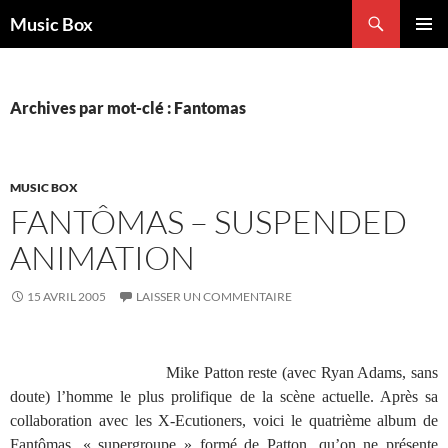
Aller
Recherche
Music Box
au
MENU
contenu
PRINCI
Archives par mot-clé : Fantomas
MUSIC BOX
FANTÔMAS – SUSPENDED
ANIMATION
15 AVRIL 2005
LAISSER UN COMMENTAIRE
Mike Patton reste (avec Ryan Adams, sans
doute) l’homme le plus prolifique de la scène actuelle. Après sa
collaboration avec les X-Ecutioners, voici le quatrième album de
Fantômas, « supergroupe » formé de Patton, qu’on ne présente