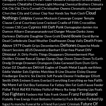
Cheatahs
Chelsea Light Moving
Ceremony
Chemical Brothers
Chimaira
Chris Cornell
Christopher Owens
chumped
Chk Chk Chk
Chromatics
Cloud
Chvrches
City and Colour
Clap Your Hands Say Yeah
Clash
Nothings
Coldplay
Cooper Temple
Connan Mockasin
Converge
Clause
Coral
Courtney Love
Cradle of Filth
Crocodiles
Crackout
Cypress Hill
Daft Punk
Crosses
CSS
Cure
Damageplan
damien rice
Damon Albarn
Dananananaykroyd
Danger Mouse
Danko Jones
David Bowie
Datsuns
Daughter
Darkness
Dave Grohl
David Byrne
Death From
Deafheaven
Deap Vally
Dead Confederate
Dead Weather
Deftones
Above 1979
Death Grips
Depeche Mode
Decemberists
dEUS
Devendra Banhart
Diarrhea Planet
Desert Sessions
DIIV
Dinosaur Jr.
Dirty Pretty Things
Disappears
Dismemberment Plan
Dizzee Rascal
Distillers
Django Django
Dogs
Doves
Down
Down To Earth
Drenge
Dum Dum Girls
Dredg
Drowners
Drumgasm
Duke Garwood
Détroit
Dylan
DZ Deathrays
Eagles of Death Metal
earthless
Eagulls
Eddie Vedder
Eels
Eisley
Eighties Matchbox B-Line Disaster
Eleanor
Electric Six
Elliott
Friedberger
Electric Soft Parade
Eleonor Friedberger
Faith
Smith
EMA
ex-hex
Eminem
Evens
Everlast
Everything Everything
No More
Fall Out Boy
Fauve
Fantomas
Far
Fatboy Slim
Fat Goth
Feeder
First Aid Kit
Fidlar
Foals
Fishboy
Fistful of Mercy
fka twigs
Flaming Lips
Foo Fighters
Franz Ferdinand
Foxboro Hot Tubs
Frank Ocean
Fucked Up
Fuck Buttons
Fratellis
Free Energy
Front Bottoms
Frontier(s)
Future Of
fugazi
fu manchu
Funeral for a Friend
Fun Lovin' Criminals