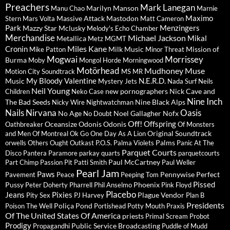
Preachers
Mark Lanegan
Marilyn Manson
Manu Chao
Marnie
Maximo
Massive Attack
Mastodon
Stern
Mars Volta
Matt Cameron
Park
Menzingers
Mazzy Star
Mclusky
Melody's Echo Chamber
Merchandise
Michael Jackson
Mikal
Metallica
Metz
MGMT
Miles Kane
Cronin
Milk Music
Mission of
Mike Patton
Minor Threat
Mogwai
Morrissey
Burma
Moby
Mongol Horde
Morningwood
Motörhead
Mudhoney
Muse
Motion City Soundtrack
MS MR
My Bloody Valentine
N.E.R.D.
Music
Mystery Jets
Nada Surf
Neils
Neil Young
new pornographers
Nick Cave and
Children
Neko Case
Nine Inch
The Bad Seeds
Nine Black Alps
Nicky Wire
Nightwatchman
Nails
Nirvana
Oasis
No Age
Noel Gallagher
Nofx
No Doubt
Off!
Offspring
Oceansize
Odonis Odonis
Oathbreaker
Of Monsters
Original Soundtrack
and Men
Of Montreal
Ok Go
One Day As A Lion
Palms
orwells
Others
Ought
Outkast
P.O.S.
Palma Violets
Panic At The
Parquet Courts
Disco
Pantera
Paramore
parkay quarts
parquetcourts
Paul McCartney
Part Chimp
Passion Pit
Patti Smith
Paul Weller
Pearl Jam
Paws
Pennywise
Perfect
Pavement
Peace
Peeping Tom
Pissed
Pussy
Phoenix
Peter Doherty
Pharrell
Phil Anselmo
Pink Floyd
Placebo
Jeans
Pixies
Plague Vendor
Pity Sex
PJ Harvey
Plan B
Presidents
Poliça
Pond
Poison The Well
Portishead
Potty Mouth
Praxis
Of The United States Of America
priests
Primal Scream
Probot
Prodigy
Public Service Broadcasting
Propagandhi
Puddle of Mudd