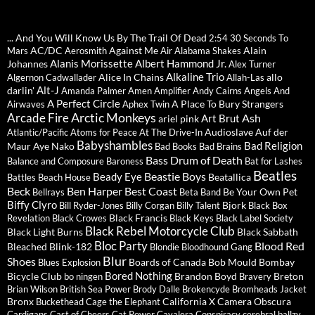
... And You Will Know Us By The Trail Of Dead
2:54
30 Seconds To
AC/DC
Against Me
Alain
Mars
Aerosmith
Air
Alabama Shakes
Alanis Morissette
Albert Hammond Jr.
Johannes
Alex Turner
Alkaline Trio
Alice In Chains
allo
Algernon Cadwallader
Allah-Las
Alt-J
darlin'
Amanda Palmer
Amen
Amplifier
Andy Cairns
Angels And
A Perfect Circle
A Place To Bury Strangers
Airwaves
Aphex Twin
Arctic Monkeys
Arcade Fire
Ash
Art Brut
ariel pink
Audioslave
Auf der
Atlantic/Pacific
Atoms for Peace
At The Drive-In
Babyshambles
Bad Religion
Maur
Aye Nako
Bad Books
Bad Brains
Bass Drum of Death
Balance and Composure
Baroness
Bat for Lashes
Beatles
Beastie Boys
Beady Eye
Beatallica
Battles
Beach House
Beck
Ben Harper
Best Coast
Be Your Own Pet
Bellrays
Beta Band
Biffy Clyro
Bjork
Bill Ryder-Jones
Billy Corgan
Billy Talent
Black Box
Black Francis
Revelation
Black Crowes
Black Keys
Black Label Society
Black Rebel Motorcycle Club
Black Light Burns
Black Sabbath
Bloc Party
Blood Red
Bleached
Blink-182
Blondie
Bloodhound Gang
Blur
Shoes
Boards of Canada
Bob Mould
Bombay
Blues Explosion
Bored Nothing
Bicycle Club
Brandon Boyd
Breton
bo ningen
Bravery
Brian Wilson
British Sea Power
Brody Dalle
Brokencyde
Bromheads Jacket
Bronx
California X
Camera Obscura
Buckethead
Cage the Elephant
Cardigans
Cast of Cheers
Cat Power
Cavalera Conspiracy
cerebral ballzy