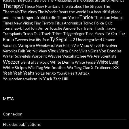
Pastels
The Postal Service
The Presidents of the United States of America
Therapy?
These New Puritans
The Strokes
The
The Strypes
Thermals
the world is a beautiful place
The Vines
The Wonder Years
Thrice
and I'm no longer afraid to die
Thom Yorke
Thurston Moore
Times New Viking
Tiny Terrors
Titus Andronicus
Tokyo Police Club
Tomahawk
Tori Amos
Touché Amoré
Tool
Toy
Trailer Trash Tracys
TV On The
Trash Talk
Transplants
Travis
Tribes
Triggerfinger
Tune-Yards
Ty Segall
Radio
U2
Tweens
Uncategorized
two fify-four
Unsane
Vampire Weekend
Vaux
Velvet Revolver
Vaccines
Van Halen
Var
Verve
Vines
Von Bondies
Veronica Falls
View
Vista Chino
Vivian Girls
Wavves
Waxahatchee
Walter Schreifels
Warpaint
We Are Scientists
Weezer
White Lung
White Denim
weird al yankovic
White Fence
XX
White Stripes
Wolfmother
Wild Flag
Wu-Tang Clan
X-Ecutioners
Yeah Yeah Yeahs
Yo La Tengo
Young Heart Attack
Yuck
Yourcodenameis:milo
Zach Hill
MÉTA
Connexion
Flux des publications