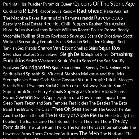
Queens Of The Stone Age
Purling Hiss
Puscifer
Pyramids
Queen
R.E.M.
Radiohead
Raconteurs
Rage Against
Quicksand
Radio 4
Raveonettes
Rammstein
The Machine
Rakes
Ramones
rancid
Red Hot Chili Peppers
Razorlight
Real Estate
Reuben
Rise Against
Rival Schools
Robyn
rival sons
Robbie Williams
Robert Pollard
Roddy
Savages
Rolling Stones
Woomble
Royksopp
Scars On Broadway
Scott
Screaming Females
Weiland
Scum
Sebadoh
Sebastien Grainger
Serj
Sigur Ros
Sharon Van Etten
Shellac
Tankian
Sex Pistols
Shins
Sleigh Bells
Smashing
Slayer
Silverchair
Skaters
Slash
Slipknot
Sliver
Pumpkins
Sonic Youth
Smith Westerns
Sons of the Sea
Soulfly
Soundgarden
Soulwax
Span
Sparklehorse
Speedy Ortiz
Spinnerette
St. Vincent
Splashh
Stephen Malkmus and the Jicks
Spiritualized
Stone Temple Pilots
Stereophonics
Stone Gods
Stone Gossard
Stooges
Strokes
Suede
Subways
Streets
Street Sweeper Social Club
Sum 41
Supergrass
Surfer Blood
Superchunk
Super Furry Animals
Suuns
Swearin'
Swans
System of a Down
Sweet Apple
Tame Impala
Team
Sleep
Tears
Tegan and Sara
Temples
Test Icicles
The Beatles
The Beta
Thee Oh Sees
The Bronx
The Fall
Band
The Clash
The Good The Bad
The History of Apple Pie
And The Queen
thehell
The Hold Steady
the
The Joy
The Icarus Line
hotelier
The Internet
Their / They're / There
Formidable
The Julie Ruin
The Knife
The K.
The Last Internationale
The
The Men
Them Crooked Vultures
The National
Lawrence Arms
The