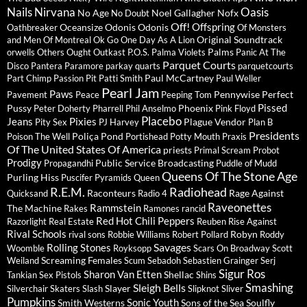
Nails
Nirvana
Oasis
No Age
Noel Gallagher
Nofx
No Doubt
Off!
Offspring
Oceansize
Odonis Odonis
Oathbreaker
Of Monsters
Original Soundtrack
and Men
Of Montreal
Ok Go
One Day As A Lion
Palms
orwells
Others
Ought
Outkast
P.O.S.
Palma Violets
Panic At The
Parquet Courts
Disco
Pantera
Paramore
parkay quarts
parquetcourts
Paul McCartney
Part Chimp
Passion Pit
Patti Smith
Paul Weller
Pearl Jam
Paws
Pennywise
Perfect
Pavement
Peace
Peeping Tom
Pissed
Pussy
Phoenix
Peter Doherty
Pharrell
Phil Anselmo
Pink Floyd
Placebo
Jeans
Pixies
Plague Vendor
Pity Sex
PJ Harvey
Plan B
Presidents
Poliça
Pond
Poison The Well
Portishead
Potty Mouth
Praxis
Of The United States Of America
priests
Primal Scream
Probot
Prodigy
Public Service Broadcasting
Propagandhi
Puddle of Mudd
Queens Of The Stone Age
Purling Hiss
Puscifer
Pyramids
Queen
R.E.M.
Radiohead
Raconteurs
Rage Against
Quicksand
Radio 4
Raveonettes
Rammstein
The Machine
Rakes
Ramones
rancid
Red Hot Chili Peppers
Razorlight
Real Estate
Reuben
Rise Against
Rival Schools
Robyn
rival sons
Robbie Williams
Robert Pollard
Roddy
Savages
Rolling Stones
Woomble
Royksopp
Scars On Broadway
Scott
Screaming Females
Weiland
Scum
Sebadoh
Sebastien Grainger
Serj
Sigur Ros
Sharon Van Etten
Shellac
Tankian
Sex Pistols
Shins
Sleigh Bells
Smashing
Slayer
Silverchair
Skaters
Slash
Slipknot
Sliver
Pumpkins
Sonic Youth
Smith Westerns
Sons of the Sea
Soulfly