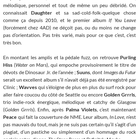
mélodique, personnel et tout de même un peu débridé. On
connaissait
Daughter
et sa sad-cold-folk-quelque chose
comme ça depuis 2010, et le premier album
If You Leave
(forcément chez 4AD) ne déçoit pas, ou du moins ne change
pas d’orientation. Pas très varié, mais pour ce que c’est, c’est
très bon.
En montant les amplis et la pédale fuzz, on retrouve
Purling
Hiss
(
Water on Mars
), qui empoche provisoirement le titre de
dévots de Dinosaur Jr. de l’année ;
Suuns
, dont
Images du Futur
serait un excellent album s’il n’avait déjà pas été enregistré par
Clinic ;
Wavves
qui s’éloigne de plus en plus du surf rock pour
aller faire coucou du côté de Seattle ou encore
Golden Grrrls
,
trio indie-rock énergique, mélodique et catchy de Glasgow
(
Golden Grrrls
). Enfin, après
Palma Violets
, c’est maintenant
Peace
qui fait la couverture de NME. Leur album,
In Love
, n’est
pas mauvais du tout, mais je ne suis pas certain qu’il s’agit d’un
plagiat, d’un pastiche ou simplement d’un hommage du rock