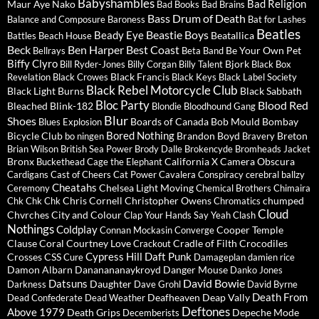
Babyshambles
Bad Religion
Maur
Aye Nako
Bad Books
Bad Brains
Bass Drum of Death
Balance and Composure
Baroness
Bat for Lashes
Beatles
Beastie Boys
Beady Eye
Beatallica
Battles
Beach House
Beck
Ben Harper
Best Coast
Be Your Own Pet
Bellrays
Beta Band
Biffy Clyro
Bjork
Bill Ryder-Jones
Billy Corgan
Billy Talent
Black Box
Black Francis
Revelation
Black Crowes
Black Keys
Black Label Society
Black Rebel Motorcycle Club
Black Light Burns
Black Sabbath
Bloc Party
Blood Red
Bleached
Blink-182
Blondie
Bloodhound Gang
Blur
Shoes
Boards of Canada
Bob Mould
Bombay
Blues Explosion
Bored Nothing
Bicycle Club
Brandon Boyd
Breton
bo ningen
Bravery
Brian Wilson
British Sea Power
Brody Dalle
Brokencyde
Bromheads Jacket
Bronx
California X
Camera Obscura
Buckethead
Cage the Elephant
Cardigans
Cast of Cheers
Cat Power
Cavalera Conspiracy
cerebral ballzy
Cheatahs
Chelsea Light Moving
Ceremony
Chemical Brothers
Chimaira
Chris Cornell
Christopher Owens
chumped
Chk Chk Chk
Chromatics
Cloud
Chvrches
City and Colour
Clap Your Hands Say Yeah
Clash
Nothings
Coldplay
Cooper Temple
Connan Mockasin
Converge
Clause
Coral
Courtney Love
Cradle of Filth
Crocodiles
Crackout
Cypress Hill
Daft Punk
Crosses
CSS
Cure
Damageplan
damien rice
Damon Albarn
Dananananaykroyd
Danger Mouse
Danko Jones
David Bowie
Datsuns
Daughter
Darkness
Dave Grohl
David Byrne
Death From
Deafheaven
Deap Vally
Dead Confederate
Dead Weather
Deftones
Above 1979
Death Grips
Depeche Mode
Decemberists