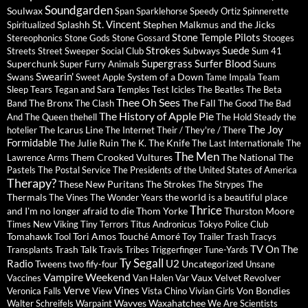
Soundgarden
Soulwax
Span
Sparklehorse
Speedy Ortiz
Spinnerette
St. Vincent
Splashh
Stephen Malkmus and the Jicks
Spiritualized
Stone Temple Pilots
Stereophonics
Stone Gods
Stone Gossard
Stooges
Strokes
Suede
Subways
Streets
Street Sweeper Social Club
Sum 41
Supergrass
Surfer Blood
Superchunk
Super Furry Animals
Suuns
Swearin'
Swans
System of a Down
Sweet Apple
Tame Impala
Team
Sleep
Tears
Tegan and Sara
Temples
Test Icicles
The Beatles
The Beta
Thee Oh Sees
The Bronx
The Fall
Band
The Clash
The Good The Bad
The History of Apple Pie
And The Queen
thehell
The Hold Steady
the
The Joy
The Icarus Line
hotelier
The Internet
Their / They're / There
Formidable
The Julie Ruin
The Knife
The K.
The Last Internationale
The
The Men
Them Crooked Vultures
The National
Lawrence Arms
The
Pastels
The Postal Service
The Presidents of the United States of America
Therapy?
These New Puritans
The Strokes
The
The Strypes
Thermals
the world is a beautiful place
The Vines
The Wonder Years
Thrice
and I'm no longer afraid to die
Thom Yorke
Thurston Moore
Times New Viking
Tiny Terrors
Titus Andronicus
Tokyo Police Club
Tomahawk
Tori Amos
Touché Amoré
Tool
Toy
Trailer Trash Tracys
TV On The
Trash Talk
Transplants
Travis
Tribes
Triggerfinger
Tune-Yards
Ty Segall
Radio
U2
Tweens
Uncategorized
two fify-four
Unsane
Vampire Weekend
Vaux
Velvet Revolver
Vaccines
Van Halen
Var
Verve
Vines
Von Bondies
Veronica Falls
View
Vista Chino
Vivian Girls
Wavves
Waxahatchee
Walter Schreifels
Warpaint
We Are Scientists