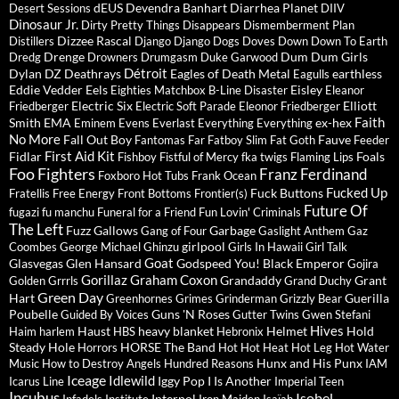
dEUS
Devendra Banhart
Diarrhea Planet
Desert Sessions
DIIV
Dinosaur Jr.
Dirty Pretty Things
Disappears
Dismemberment Plan
Dizzee Rascal
Distillers
Django Django
Dogs
Doves
Down
Down To Earth
Drenge
Dum Dum Girls
Dredg
Drowners
Drumgasm
Duke Garwood
Détroit
Dylan
DZ Deathrays
Eagles of Death Metal
earthless
Eagulls
Eddie Vedder
Eels
Eisley
Eighties Matchbox B-Line Disaster
Eleanor
Electric Six
Elliott
Friedberger
Electric Soft Parade
Eleonor Friedberger
Faith
Smith
EMA
ex-hex
Eminem
Evens
Everlast
Everything Everything
No More
Fall Out Boy
Fauve
Fantomas
Far
Fatboy Slim
Fat Goth
Feeder
First Aid Kit
Fidlar
Foals
Fishboy
Fistful of Mercy
fka twigs
Flaming Lips
Foo Fighters
Franz Ferdinand
Foxboro Hot Tubs
Frank Ocean
Fucked Up
Fuck Buttons
Fratellis
Free Energy
Front Bottoms
Frontier(s)
Future Of
fugazi
fu manchu
Funeral for a Friend
Fun Lovin' Criminals
The Left
Fuzz
Gallows
Garbage
Gang of Four
Gaslight Anthem
Gaz
girlpool
Coombes
George Michael
Ghinzu
Girls In Hawaii
Girl Talk
Goat
Glasvegas
Glen Hansard
Godspeed You! Black Emperor
Gojira
Gorillaz
Graham Coxon
Grandaddy
Grant
Golden Grrrls
Grand Duchy
Green Day
Hart
Guerilla
Greenhornes
Grimes
Grinderman
Grizzly Bear
Poubelle
Guns 'N Roses
Guided By Voices
Gutter Twins
Gwen Stefani
Hives
Haust
heavy blanket
Helmet
Hold
Haim
harlem
HBS
Hebronix
Steady
Hole
HORSE The Band
Horrors
Hot Hot Heat
Hot Leg
Hot Water
Hunx and His Punx
Music
How to Destroy Angels
Hundred Reasons
IAM
Iceage
Idlewild
Iggy Pop
I Is Another
Icarus Line
Imperial Teen
Incubus
Isobel
Interpol