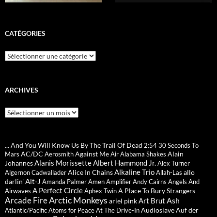
CATÉGORIES
Catégories
ARCHIVES
Archives
... And You Will Know Us By The Trail Of Dead
2:54
30 Seconds To
AC/DC
Against Me
Alain
Mars
Aerosmith
Air
Alabama Shakes
Alanis Morissette
Albert Hammond Jr.
Johannes
Alex Turner
Alkaline Trio
Alice In Chains
allo
Algernon Cadwallader
Allah-Las
Alt-J
darlin'
Amanda Palmer
Amen
Amplifier
Andy Cairns
Angels And
A Perfect Circle
A Place To Bury Strangers
Airwaves
Aphex Twin
Arctic Monkeys
Arcade Fire
Ash
Art Brut
ariel pink
Audioslave
Auf der
Atlantic/Pacific
Atoms for Peace
At The Drive-In