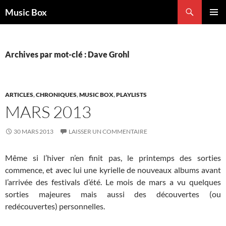
Aller
Recherche
Music Box
au
MENU
contenu
PRINCI
Archives par mot-clé : Dave Grohl
ARTICLES
,
CHRONIQUES
,
MUSIC BOX
,
PLAYLISTS
MARS 2013
30 MARS 2013
LAISSER UN COMMENTAIRE
Même si l’hiver n’en finit pas, le printemps des sorties
commence, et avec lui une kyrielle de nouveaux albums avant
l’arrivée des festivals d’été. Le mois de mars a vu quelques
sorties majeures mais aussi des découvertes (ou
redécouvertes) personnelles.