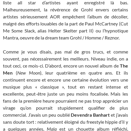
liste all star d’artistes ayant enregistré là bas.
Malheureusement, la révérence de Grohl envers certains
artistes sérieusement AOR empêchent l’album de décoller,
malgré des efforts louables de la part de Paul McCartney (Cut
Me Some Slack, alias Helter Skelter part II) ou l’hypnotique
Mantra, oeuvre de la dream team Grohl / Homme / Reznor.
Comme je vous disais, pas mal de gros trucs, et comme
souvent, pas nécessairement les meilleurs. Niveau indie, on a
tout ceci, ce mois-ci. D’abord, encore un nouvel album de
The
Men
(
New Moon
), leur quatrième en quatre ans. Et ils
continuent encore et encore une certaine évolution vers une
musique plus « classique », tout en restant intense et
excellente, peut-être juste un peu moins focalisée. Mais les
fans de la première heure pourraient ne pas trop apprécier un
virage qu’on pourrait stupidement qualifier de plus
commercial. J’avais un peu oublié
Devendra Banhart
et j’avais
sans doute tort : relativement éloigné du freestyle hippie d’il y
a quelques années,
Mala
est un chouette album réfléchi,