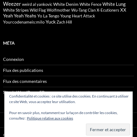
Weezer
White Lung
White Denim
weird al yankovic
White Fence
XX
White Stripes
Wolfmother
Wild Flag
Wu-Tang Clan
X-Ecutioners
Yeah Yeah Yeahs
Yo La Tengo
Young Heart Attack
Yuck
Yourcodenameis:milo
Zach Hill
MÉTA
Connexion
Flux des publications
Flux des commentaires
Site de WordPress-FR
Confidentialité et cookies : ce site utilise des cookies. En continuant à utiliser
ce site Web, vous acceptez leur utilisation.
Pour en savoir plus, notamment sur la façon de contrôler les cookies,
consultez :
Politique relative aux cookies
Fièrement propulsé par WordPress