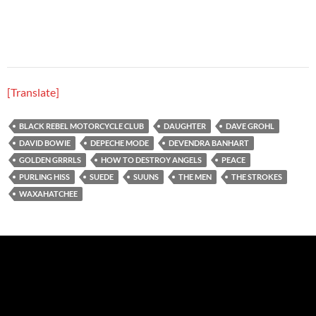
[Translate]
BLACK REBEL MOTORCYCLE CLUB
DAUGHTER
DAVE GROHL
DAVID BOWIE
DEPECHE MODE
DEVENDRA BANHART
GOLDEN GRRRLS
HOW TO DESTROY ANGELS
PEACE
PURLING HISS
SUEDE
SUUNS
THE MEN
THE STROKES
WAXAHATCHEE