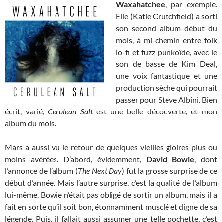
Waxahatchee
, par exemple.
Elle (Katie Crutchfield) a sorti
son second album début du
mois, à mi-chemin entre folk
lo-fi et fuzz punkoïde, avec le
son de basse de Kim Deal,
une voix fantastique et une
production sèche qui pourrait
passer pour Steve Albini. Bien
écrit, varié,
Cerulean Salt
est une belle découverte, et mon
album du mois.
Mars a aussi vu le retour de quelques vieilles gloires plus ou
moins avérées. D’abord, évidemment,
David Bowie
, dont
l’annonce de l’album (
The Next Day
) fut la grosse surprise de ce
début d’année. Mais l’autre surprise, c’est la qualité de l’album
lui-même. Bowie n’était pas obligé de sortir un album, mais il a
fait en sorte qu’il soit bon, étonnamment musclé et digne de sa
légende. Puis, il fallait aussi assumer une telle pochette, c’est