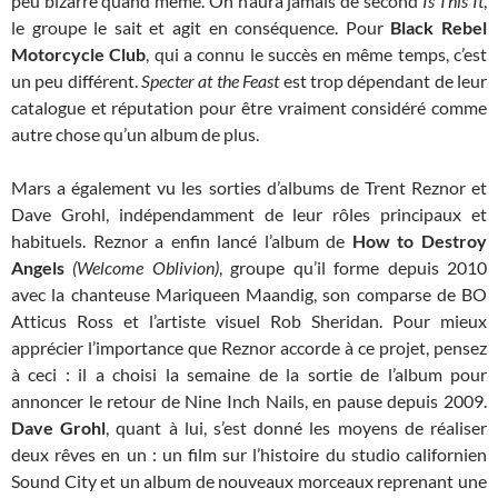
peu bizarre quand même. On n’aura jamais de second
Is This It
,
le groupe le sait et agit en conséquence. Pour
Black Rebel
Motorcycle Club
, qui a connu le succès en même temps, c’est
un peu différent.
Specter at the Feast
est trop dépendant de leur
catalogue et réputation pour être vraiment considéré comme
autre chose qu’un album de plus.
Mars a également vu les sorties d’albums de Trent Reznor et
Dave Grohl, indépendamment de leur rôles principaux et
habituels. Reznor a enfin lancé l’album de
How to Destroy
Angels
(Welcome Oblivion)
, groupe qu’il forme depuis 2010
avec la chanteuse Mariqueen Maandig, son comparse de BO
Atticus Ross et l’artiste visuel Rob Sheridan. Pour mieux
apprécier l’importance que Reznor accorde à ce projet, pensez
à ceci : il a choisi la semaine de la sortie de l’album pour
annoncer le retour de Nine Inch Nails, en pause depuis 2009.
Dave Grohl
, quant à lui, s’est donné les moyens de réaliser
deux rêves en un : un film sur l’histoire du studio californien
Sound City et un album de nouveaux morceaux reprenant une