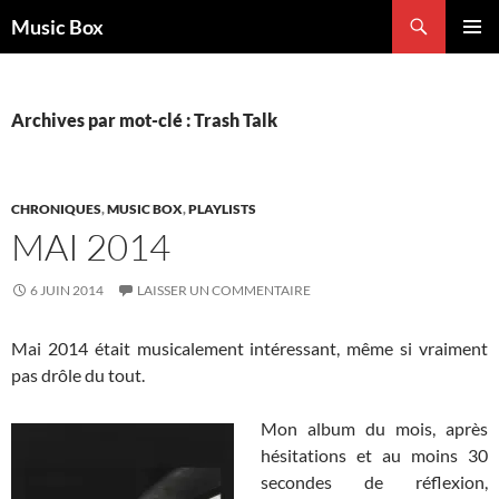
Aller
Recherche
Music Box
au
MENU
contenu
PRINCI
Archives par mot-clé : Trash Talk
CHRONIQUES
,
MUSIC BOX
,
PLAYLISTS
MAI 2014
6 JUIN 2014
LAISSER UN COMMENTAIRE
Mai 2014 était musicalement intéressant, même si vraiment
pas drôle du tout.
Mon album du mois, après
hésitations et au moins 30
secondes de réflexion,