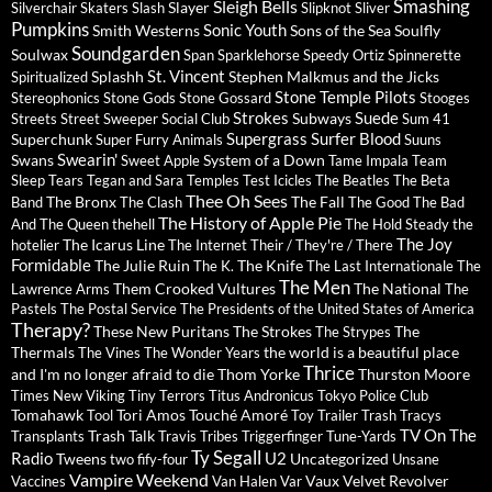
Sleigh Bells
Smashing
Slayer
Silverchair
Skaters
Slash
Slipknot
Sliver
Pumpkins
Sonic Youth
Smith Westerns
Sons of the Sea
Soulfly
Soundgarden
Soulwax
Span
Sparklehorse
Speedy Ortiz
Spinnerette
St. Vincent
Splashh
Stephen Malkmus and the Jicks
Spiritualized
Stone Temple Pilots
Stereophonics
Stone Gods
Stone Gossard
Stooges
Strokes
Suede
Subways
Streets
Street Sweeper Social Club
Sum 41
Supergrass
Surfer Blood
Superchunk
Super Furry Animals
Suuns
Swearin'
Swans
System of a Down
Sweet Apple
Tame Impala
Team
Sleep
Tears
Tegan and Sara
Temples
Test Icicles
The Beatles
The Beta
Thee Oh Sees
The Bronx
The Fall
Band
The Clash
The Good The Bad
The History of Apple Pie
And The Queen
thehell
The Hold Steady
the
The Joy
The Icarus Line
hotelier
The Internet
Their / They're / There
Formidable
The Julie Ruin
The Knife
The K.
The Last Internationale
The
The Men
Them Crooked Vultures
The National
Lawrence Arms
The
Pastels
The Postal Service
The Presidents of the United States of America
Therapy?
These New Puritans
The Strokes
The
The Strypes
Thermals
the world is a beautiful place
The Vines
The Wonder Years
Thrice
and I'm no longer afraid to die
Thom Yorke
Thurston Moore
Times New Viking
Tiny Terrors
Titus Andronicus
Tokyo Police Club
Tomahawk
Tori Amos
Touché Amoré
Tool
Toy
Trailer Trash Tracys
TV On The
Trash Talk
Transplants
Travis
Tribes
Triggerfinger
Tune-Yards
Ty Segall
Radio
U2
Tweens
Uncategorized
two fify-four
Unsane
Vampire Weekend
Vaux
Velvet Revolver
Vaccines
Van Halen
Var