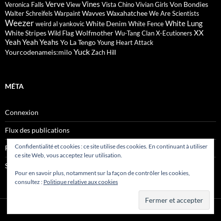
Verve
Vines
Von Bondies
Veronica Falls
View
Vista Chino
Vivian Girls
Wavves
Waxahatchee
Walter Schreifels
Warpaint
We Are Scientists
Weezer
White Lung
White Denim
weird al yankovic
White Fence
XX
White Stripes
Wolfmother
Wild Flag
Wu-Tang Clan
X-Ecutioners
Yeah Yeah Yeahs
Yo La Tengo
Young Heart Attack
Yuck
Yourcodenameis:milo
Zach Hill
MÉTA
Connexion
Flux des publications
Confidentialité et cookies : ce site utilise des cookies. En continuant à utiliser
Flux des commentaires
ce site Web, vous acceptez leur utilisation.
Site de WordPress-FR
Pour en savoir plus, notamment sur la façon de contrôler les cookies,
consultez :
Politique relative aux cookies