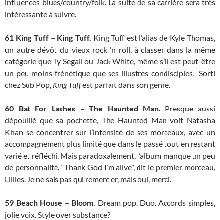
influences blues/country/folk. La suite de sa carrière sera très
intéressante à suivre.
61
King Tuff – King Tuff.
King Tuff est l’alias de Kyle Thomas,
un autre dévôt du vieux rock ‘n roll, à classer dans la même
catégorie que Ty Segall ou Jack White, même s’il est peut-être
un peu moins frénétique que ses illustres condisciples. Sorti
chez Sub Pop,
King Tuff
est parfait dans son genre.
60 Bat For Lashes – The Haunted Man.
Presque aussi
dépouillé que sa pochette, The Haunted Man voit Natasha
Khan se concentrer sur l’intensité de ses morceaux, avec un
accompagnement plus limité que dans le passé tout en restant
varié et réfléchi. Mais paradoxalement, l’album manque un peu
de personnalité. “Thank God I’m alive”, dit le premier morceau,
Lillies. Je ne sais pas qui remercier, mais oui, merci.
59
Beach House – Bloom.
Dream pop. Duo. Accords simples,
jolie voix. Style over substance?