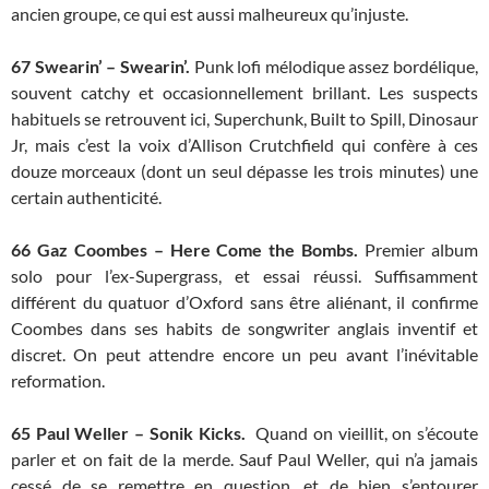
ancien groupe, ce qui est aussi malheureux qu’injuste.
67
Swearin’ – Swearin’.
Punk lofi mélodique assez bordélique,
souvent catchy et occasionnellement brillant. Les suspects
habituels se retrouvent ici, Superchunk, Built to Spill, Dinosaur
Jr, mais c’est la voix d’Allison Crutchfield qui confère à ces
douze morceaux (dont un seul dépasse les trois minutes) une
certain authenticité.
66
Gaz Coombes – Here Come the Bombs.
Premier album
solo pour l’ex-Supergrass, et essai réussi. Suffisamment
différent du quatuor d’Oxford sans être aliénant, il confirme
Coombes dans ses habits de songwriter anglais inventif et
discret. On peut attendre encore un peu avant l’inévitable
reformation.
65
Paul Weller – Sonik Kicks.
Quand on vieillit, on s’écoute
parler et on fait de la merde. Sauf Paul Weller, qui n’a jamais
cessé de se remettre en question, et de bien s’entourer