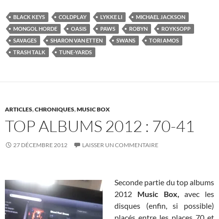
BLACK KEYS
COLDPLAY
LYKKE LI
MICHAEL JACKSON
MONGOL HORDE
OASIS
PAWS
ROBYN
ROYKSOPP
SAVAGES
SHARON VAN ETTEN
SWANS
TORI AMOS
TRASH TALK
TUNE-YARDS
ARTICLES
,
CHRONIQUES
,
MUSIC BOX
TOP ALBUMS 2012 : 70-41
27 DÉCEMBRE 2012
LAISSER UN COMMENTAIRE
Seconde partie du top albums
2012
Music Box,
avec les
disques (enfin, si possible)
placés entre les places 70 et