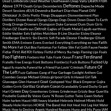
Death From
Deafheaven
Deap Vally
Dead Confederate
Dead Weather
Deftones
Above 1979
Death Grips
Depeche Mode
Decemberists
dEUS
Devendra Banhart
Diarrhea Planet
Desert Sessions
DIIV
Dinosaur Jr.
Dirty Pretty Things
Disappears
Dismemberment Plan
Dizzee Rascal
Distillers
Django Django
Dogs
Doves
Down
Down To Earth
Drenge
Dum Dum Girls
Dredg
Drowners
Drumgasm
Duke Garwood
Détroit
Dylan
DZ Deathrays
Eagles of Death Metal
earthless
Eagulls
Eddie Vedder
Eels
Eisley
Eighties Matchbox B-Line Disaster
Eleanor
Electric Six
Elliott
Friedberger
Electric Soft Parade
Eleonor Friedberger
Faith
Smith
EMA
ex-hex
Eminem
Evens
Everlast
Everything Everything
No More
Fall Out Boy
Fauve
Fantomas
Far
Fatboy Slim
Fat Goth
Feeder
First Aid Kit
Fidlar
Foals
Fishboy
Fistful of Mercy
fka twigs
Flaming Lips
Foo Fighters
Franz Ferdinand
Foxboro Hot Tubs
Frank Ocean
Fucked Up
Fuck Buttons
Fratellis
Free Energy
Front Bottoms
Frontier(s)
Future Of
fugazi
fu manchu
Funeral for a Friend
Fun Lovin' Criminals
The Left
Fuzz
Gallows
Garbage
Gang of Four
Gaslight Anthem
Gaz
girlpool
Coombes
George Michael
Ghinzu
Girls In Hawaii
Girl Talk
Goat
Glasvegas
Glen Hansard
Godspeed You! Black Emperor
Gojira
Gorillaz
Graham Coxon
Grandaddy
Grant
Golden Grrrls
Grand Duchy
Green Day
Hart
Guerilla
Greenhornes
Grimes
Grinderman
Grizzly Bear
Poubelle
Guns 'N Roses
Guided By Voices
Gutter Twins
Gwen Stefani
Hives
Haust
heavy blanket
Helmet
Hold
Haim
harlem
HBS
Hebronix
Steady
Hole
HORSE The Band
Horrors
Hot Hot Heat
Hot Leg
Hot Water
Hunx and His Punx
Music
How to Destroy Angels
Hundred Reasons
IAM