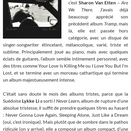
c’est
Sharon Van Etten
–
Are
We There.
J’avais déjà
beaucoup apprécié son
précédent album
Tramp
, mais
là, elle est passée hors
catégorie, avec un disque de
singer-songwriter étincelant, mélancolique, varié, triste et
sublime. Principalement joué au piano, mais avec quelques
éclats de guitares, l’album semble intimement personnel, avec
des titres comme Your Love Is Killing Me ou I Love You But I’m
Lost, et se termine avec un morceau cathartique qui termine
un album majestueusement intense.
C’était sans doute le mois des albums tristes, parce que la
Suédoise
Lykke Li
a sorti
I Never Learn
, album de rupture d’une
absolue tristesse, il suffit de prendre quelques titres au hasard
: Never Gonna Love Again, Sleeping Alone, Just Like a Dream
(oui, c’est ironique). Mais plutôt que de sombre dans le pathos
ridicule (on y arrive), elle a composé un album compact, d’une