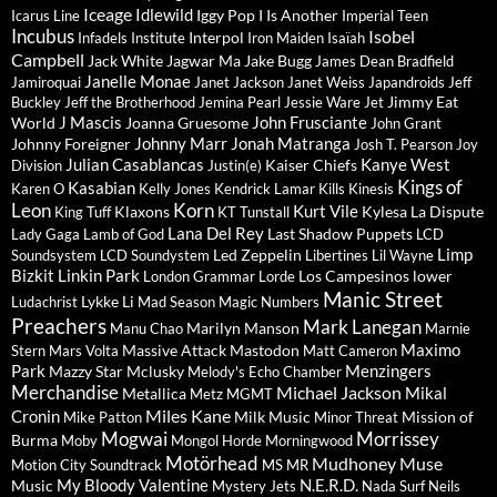
Iceage
Idlewild
Iggy Pop
I Is Another
Icarus Line
Imperial Teen
Incubus
Isobel
Interpol
Infadels
Institute
Iron Maiden
Isaïah
Campbell
Jack White
Jagwar Ma
Jake Bugg
James Dean Bradfield
Janelle Monae
Jamiroquai
Janet Jackson
Janet Weiss
Japandroids
Jeff
Jimmy Eat
Buckley
Jeff the Brotherhood
Jemina Pearl
Jessie Ware
Jet
J Mascis
John Frusciante
World
Joanna Gruesome
John Grant
Johnny Marr
Jonah Matranga
Johnny Foreigner
Josh T. Pearson
Joy
Julian Casablancas
Kanye West
Kaiser Chiefs
Division
Justin(e)
Kings of
Kasabian
Karen O
Kelly Jones
Kendrick Lamar
Kills
Kinesis
Leon
Korn
Kurt Vile
Klaxons
Kylesa
La Dispute
King Tuff
KT Tunstall
Lana Del Rey
Last Shadow Puppets
Lady Gaga
Lamb of God
LCD
Limp
Led Zeppelin
Soundsystem
LCD Soundystem
Libertines
Lil Wayne
Bizkit
Linkin Park
Los Campesinos
lower
London Grammar
Lorde
Manic Street
Lykke Li
Ludachrist
Mad Season
Magic Numbers
Preachers
Mark Lanegan
Marilyn Manson
Manu Chao
Marnie
Maximo
Massive Attack
Mastodon
Stern
Mars Volta
Matt Cameron
Park
Menzingers
Mazzy Star
Mclusky
Melody's Echo Chamber
Merchandise
Michael Jackson
Mikal
Metallica
Metz
MGMT
Miles Kane
Cronin
Milk Music
Mission of
Mike Patton
Minor Threat
Mogwai
Morrissey
Burma
Moby
Mongol Horde
Morningwood
Motörhead
Mudhoney
Muse
Motion City Soundtrack
MS MR
My Bloody Valentine
N.E.R.D.
Music
Mystery Jets
Nada Surf
Neils