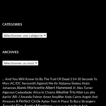
CATÉGORIES
Catégories
ARCHIVES
Archives
... And You Will Know Us By The Trail Of Dead
2:54
30 Seconds To
AC/DC
Against Me
Alain
Mars
Aerosmith
Air
Alabama Shakes
Alanis Morissette
Albert Hammond Jr.
Johannes
Alex Turner
Alkaline Trio
Alice In Chains
allo
Algernon Cadwallader
Allah-Las
Alt-J
darlin'
Amanda Palmer
Amen
Amplifier
Andy Cairns
Angels And
A Perfect Circle
A Place To Bury Strangers
Airwaves
Aphex Twin
Arctic Monkeys
Ash