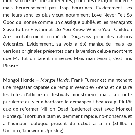
morceaux de périodes différentes, produites de façon moderne
mais heureusement pas trop bourrines. Evidemment, les
meilleurs sont les plus vieux, notamment Love Never Felt So
Good qui sonne comme un classique oublié, et les menaçants
Slave to the Rhythm et Do You Know Where Your Children
Are, probablement coupé de
Dangerous
pour des raisons
évidentes. Evidemment, sa voix a été manipulée, mais les
versions originales présentes dans la version deluxe montrent
que MJ fut un talent immense. Mais maintenant, c’est fini.
Please?
Mongol Horde
–
Mongol Horde
. Frank Turner est maintenant
une mégastar capable de remplir Wembley Arena et de faire
les têtes d’affiche de festivals monstrueux, mais la croûte
purulente du vieux hardcore le démangeait beaucoup. Plutôt
que de reformer Million Dead (patience) c’est avec Mongol
Horde qu’il sort un album évidemment rapide, no-nonsense, et
à l’humour loufoque présent du début à la fin (Stillborn
Unicorn, Tapeworm Uprising).