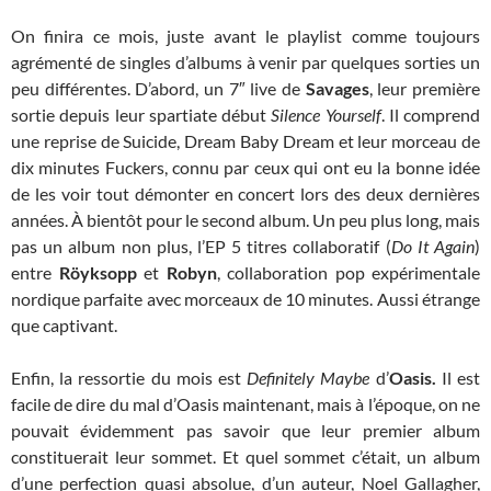
On finira ce mois, juste avant le playlist comme toujours
agrémenté de singles d’albums à venir par quelques sorties un
peu différentes. D’abord, un 7″ live de
Savages
, leur première
sortie depuis leur spartiate début
Silence Yourself
. Il comprend
une reprise de Suicide, Dream Baby Dream et leur morceau de
dix minutes Fuckers, connu par ceux qui ont eu la bonne idée
de les voir tout démonter en concert lors des deux dernières
années. À bientôt pour le second album. Un peu plus long, mais
pas un album non plus, l’EP 5 titres collaboratif (
Do It Again
)
entre
Röyksopp
et
Robyn
, collaboration pop expérimentale
nordique parfaite avec morceaux de 10 minutes. Aussi étrange
que captivant.
Enfin, la ressortie du mois est
Definitely Maybe
d’
Oasis.
Il est
facile de dire du mal d’Oasis maintenant, mais à l’époque, on ne
pouvait évidemment pas savoir que leur premier album
constituerait leur sommet. Et quel sommet c’était, un album
d’une perfection quasi absolue, d’un auteur, Noel Gallagher,