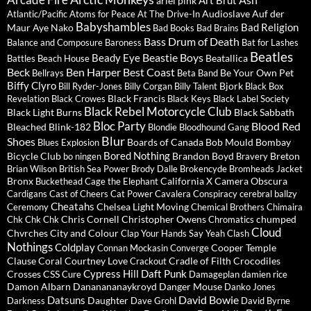
Arcade Fire
Art Brut
ariel pink
Audioslave
Auf der
Atlantic/Pacific
Atoms for Peace
At The Drive-In
Babyshambles
Bad Religion
Maur
Aye Nako
Bad Books
Bad Brains
Bass Drum of Death
Balance and Composure
Baroness
Bat for Lashes
Beatles
Beastie Boys
Beady Eye
Beatallica
Battles
Beach House
Beck
Ben Harper
Best Coast
Be Your Own Pet
Bellrays
Beta Band
Biffy Clyro
Bjork
Bill Ryder-Jones
Billy Corgan
Billy Talent
Black Box
Black Francis
Revelation
Black Crowes
Black Keys
Black Label Society
Black Rebel Motorcycle Club
Black Light Burns
Black Sabbath
Bloc Party
Blood Red
Bleached
Blink-182
Blondie
Bloodhound Gang
Blur
Shoes
Boards of Canada
Bob Mould
Bombay
Blues Explosion
Bored Nothing
Bicycle Club
Brandon Boyd
Breton
bo ningen
Bravery
Brian Wilson
British Sea Power
Brody Dalle
Brokencyde
Bromheads Jacket
Bronx
California X
Camera Obscura
Buckethead
Cage the Elephant
Cardigans
Cast of Cheers
Cat Power
Cavalera Conspiracy
cerebral ballzy
Cheatahs
Chelsea Light Moving
Ceremony
Chemical Brothers
Chimaira
Chris Cornell
Christopher Owens
chumped
Chk Chk Chk
Chromatics
Cloud
Chvrches
City and Colour
Clap Your Hands Say Yeah
Clash
Nothings
Coldplay
Cooper Temple
Connan Mockasin
Converge
Clause
Coral
Courtney Love
Cradle of Filth
Crocodiles
Crackout
Cypress Hill
Daft Punk
Crosses
CSS
Cure
Damageplan
damien rice
Damon Albarn
Dananananaykroyd
Danger Mouse
Danko Jones
David Bowie
Datsuns
Daughter
Darkness
Dave Grohl
David Byrne