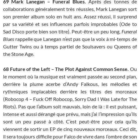
69
Mark Lanegan – Funeral Blues.
Après des tonnes de
collaborations généralement très réussies, Mark Lanegan sort
son premier album solo en huit ans. Assez réussi, il surprend
par sa variété et ses influences parfois improbables (Ode to
Sad Disco porte bien son titre). Peut-être un peu long,
Funeral
Blues
rappelle que Lanegan n’est pas que la voix à mi-temps de
Gutter Twins ou à temps partiel de Soulsavers ou Queens of
the Stone Age.
68
Future of the Left – The Plot Against Common Sense.
Ou
le moment où la musique est vraiment passée au second plan,
derrière la plume acerbe d’Andy Falkous, les mélodies et
rythmiques implacables derrière les titres des morceaux
(Robocop 4 – Fuck Off Robocop, Sorry Dad I Was Late for The
Riots). Pas que l’album soit mauvais, loin de là : il est puissant,
intense et aussi dérangé que prévu, mais j’ai l’impression qu’ils
sont un peu passé à côté. C’est peut-être pour cela qu’ils
viennent de sortir un EP de cinq nouveaux morceaux. Ceci dit,
il sera toujours difficile pour Falco de vivre dans l’ombre de son