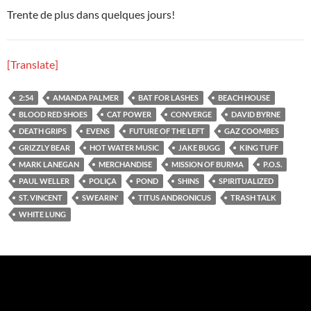
Trente de plus dans quelques jours!
[Translate]
2:54
AMANDA PALMER
BAT FOR LASHES
BEACH HOUSE
BLOOD RED SHOES
CAT POWER
CONVERGE
DAVID BYRNE
DEATH GRIPS
EVENS
FUTURE OF THE LEFT
GAZ COOMBES
GRIZZLY BEAR
HOT WATER MUSIC
JAKE BUGG
KING TUFF
MARK LANEGAN
MERCHANDISE
MISSION OF BURMA
P.O.S.
PAUL WELLER
POLIÇA
POND
SHINS
SPIRITUALIZED
ST. VINCENT
SWEARIN'
TITUS ANDRONICUS
TRASH TALK
WHITE LUNG