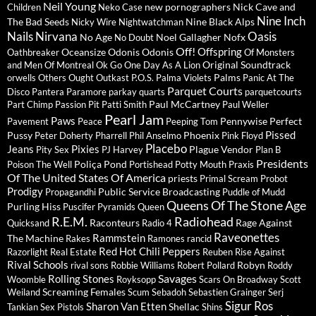
Neil Young
new pornographers
Nick Cave and
Children
Neko Case
Nine Inch
The Bad Seeds
Nine Black Alps
Nicky Wire
Nightwatchman
Nails
Nirvana
Oasis
No Age
Noel Gallagher
Nofx
No Doubt
Off!
Offspring
Oceansize
Odonis Odonis
Oathbreaker
Of Monsters
Original Soundtrack
and Men
Of Montreal
Ok Go
One Day As A Lion
Palms
orwells
Others
Ought
Outkast
P.O.S.
Palma Violets
Panic At The
Parquet Courts
Disco
Pantera
Paramore
parkay quarts
parquetcourts
Paul McCartney
Part Chimp
Passion Pit
Patti Smith
Paul Weller
Pearl Jam
Paws
Pennywise
Perfect
Pavement
Peace
Peeping Tom
Pissed
Pussy
Phoenix
Peter Doherty
Pharrell
Phil Anselmo
Pink Floyd
Placebo
Jeans
Pixies
Plague Vendor
Pity Sex
PJ Harvey
Plan B
Presidents
Poliça
Pond
Poison The Well
Portishead
Potty Mouth
Praxis
Of The United States Of America
priests
Primal Scream
Probot
Prodigy
Public Service Broadcasting
Propagandhi
Puddle of Mudd
Queens Of The Stone Age
Purling Hiss
Puscifer
Pyramids
Queen
R.E.M.
Radiohead
Raconteurs
Rage Against
Quicksand
Radio 4
Raveonettes
Rammstein
The Machine
Rakes
Ramones
rancid
Red Hot Chili Peppers
Razorlight
Real Estate
Reuben
Rise Against
Rival Schools
Robyn
rival sons
Robbie Williams
Robert Pollard
Roddy
Savages
Rolling Stones
Woomble
Royksopp
Scars On Broadway
Scott
Screaming Females
Weiland
Scum
Sebadoh
Sebastien Grainger
Serj
Sigur Ros
Sharon Van Etten
Shellac
Tankian
Sex Pistols
Shins