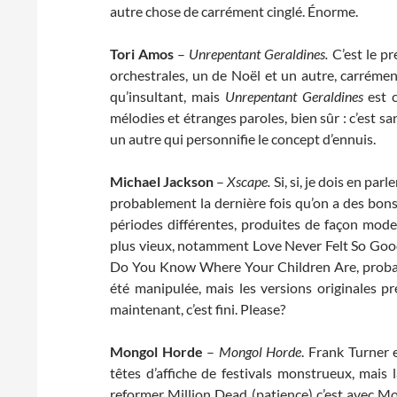
autre chose de carrément cinglé. Énorme.
Tori Amos
–
Unrepentant Geraldines.
C’est le p
orchestrales, un de Noël et un autre, carrém
qu’insultant, mais
Unrepentant Geraldines
est c
mélodies et étranges paroles, bien sûr : c’est
un autre qui personnifie le concept d’ennuis.
Michael Jackson
–
Xscape.
Si, si, je dois en p
probablement la dernière fois qu’on a des bon
périodes différentes, produites de façon mod
plus vieux, notamment Love Never Felt So Good
Do You Know Where Your Children Are, prob
été manipulée, mais les versions originales 
maintenant, c’est fini. Please?
Mongol Horde
–
Mongol Horde
. Frank Turner
têtes d’affiche de festivals monstrueux, mai
reformer Million Dead (patience) c’est avec M