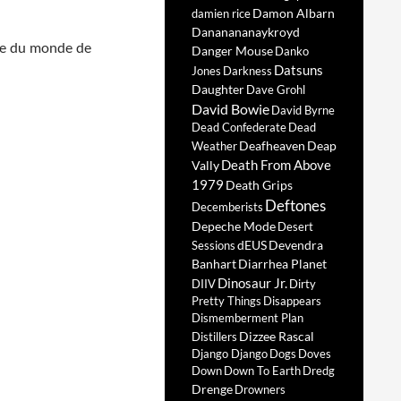
Damon Albarn
damien rice
Dananananaykroyd
upe du monde de
Danger Mouse
Danko
Datsuns
Jones
Darkness
Daughter
Dave Grohl
David Bowie
David Byrne
Dead Confederate
Dead
Deafheaven
Deap
Weather
Death From Above
Vally
1979
Death Grips
Deftones
Decemberists
Depeche Mode
Desert
dEUS
Devendra
Sessions
Banhart
Diarrhea Planet
Dinosaur Jr.
DIIV
Dirty
Pretty Things
Disappears
Dismemberment Plan
Dizzee Rascal
Distillers
Django Django
Dogs
Doves
Down
Down To Earth
Dredg
Drenge
Drowners