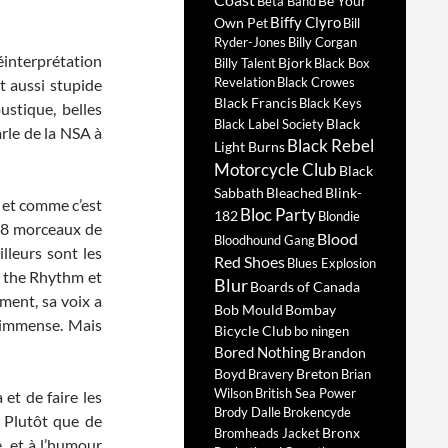
Be Your
Beta Band
Biffy Clyro
Own Pet
Bill
Ryder-Jones
Billy Corgan
éinterprétation
Bjork
Billy Talent
Black Box
Revelation
Black Crowes
t aussi stupide
Black Francis
Black Keys
ustique, belles
Black
Black Label Society
rle de la NSA à
Black Rebel
Light Burns
Motorcycle Club
Black
Sabbath
Bleached
Blink-
, et comme c’est
Bloc Party
182
Blondie
8 morceaux de
Blood
Bloodhound Gang
lleurs sont les
Red Shoes
Blues Explosion
o the Rhythm et
Blur
Boards of Canada
ment, sa voix a
Bob Mould
Bombay
t immense. Mais
Bicycle Club
bo ningen
Bored Nothing
Brandon
Boyd
Breton
Bravery
Brian
Wilson
British Sea Power
et de faire les
Brody Dalle
Brokencyde
. Plutôt que de
Bronx
Bromheads Jacket
, et à l’humour