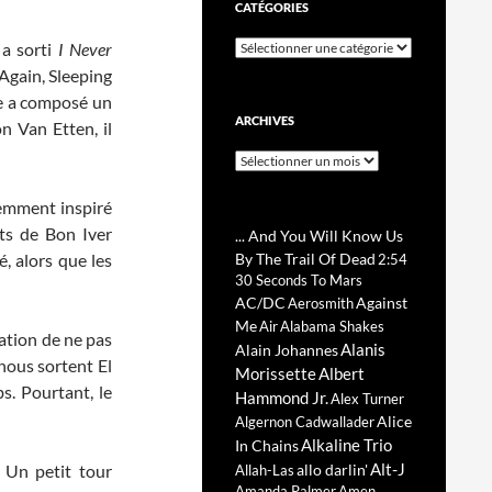
CATÉGORIES
Catégories
a sorti
I Never
 Again, Sleeping
lle a composé un
ARCHIVES
n Van Etten, il
Archives
remment inspiré
ats de Bon Iver
... And You Will Know Us
, alors que les
By The Trail Of Dead
2:54
30 Seconds To Mars
AC/DC
Against
Aerosmith
Me
Air
Alabama Shakes
ation de ne pas
Alanis
Alain Johannes
nous sortent El
Morissette
Albert
bs. Pourtant, le
Hammond Jr.
Alex Turner
Alice
Algernon Cadwallader
Alkaline Trio
In Chains
Alt-J
 Un petit tour
allo darlin'
Allah-Las
Amanda Palmer
Amen