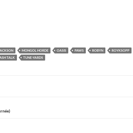
JACKSON
MONGOL HORDE
OASIS
PAWS
ROBYN
ROYKSOPP
ASH TALK
TUNE-YARDS
urnée)