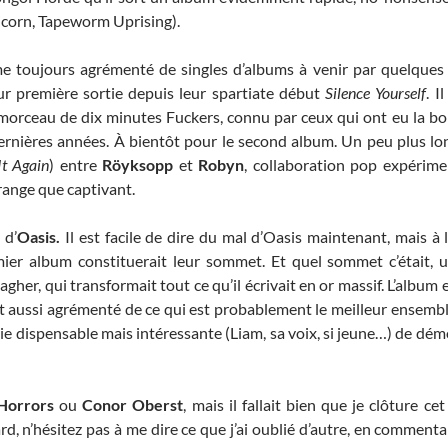
nicorn, Tapeworm Uprising).
mme toujours agrémenté de singles d’albums à venir par quelques
eur première sortie depuis leur spartiate début
Silence Yourself
. 
morceau de dix minutes Fuckers, connu par ceux qui ont eu la bo
ernières années. À bientôt pour le second album. Un peu plus lo
It Again
) entre
Röyksopp
et
Robyn
, collaboration pop expérim
range que captivant.
e
d’
Oasis.
Il est facile de dire du mal d’Oasis maintenant, mais à 
ier album constituerait leur sommet. Et quel sommet c’était, 
gher, qui transformait tout ce qu’il écrivait en or massif. L’album 
t aussi agrémenté de ce qui est probablement le meilleur ensembl
érie dispensable mais intéressante (Liam, sa voix, si jeune…) de d
Horrors
ou
Conor Oberst
, mais il fallait bien que je clôture cet
d, n’hésitez pas à me dire ce que j’ai oublié d’autre, en commenta