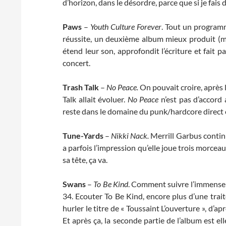
d’horizon, dans le désordre, parce que si je fais d
Paws
–
Youth Culture Forever
. Tout un program
réussite, un deuxième album mieux produit (mai
étend leur son, approfondit l’écriture et fait
concert.
Trash Talk
–
No Peace.
On pouvait croire, après 
Talk allait évoluer.
No Peace
n’est pas d’accord 
reste dans le domaine du punk/hardcore direct e
Tune-Yards
–
Nikki Nack.
Merrill Garbus contin
a parfois l’impression qu’elle joue trois morce
sa tête, ça va.
Swans
–
To Be Kind
. Comment suivre l’immense
34. Ecouter To Be Kind, encore plus d’une trai
hurler le titre de « Toussaint L’ouverture », d’
Et après ça, la seconde partie de l’album est el