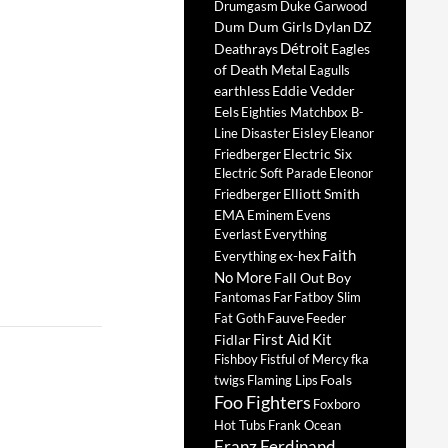
Drumgasm
Duke Garwood
Dum Dum Girls
Dylan
DZ
Détroit
Deathrays
Eagles
of Death Metal
Eagulls
earthless
Eddie Vedder
Eels
Eighties Matchbox B-
Eisley
Line Disaster
Eleanor
Electric Six
Friedberger
Electric Soft Parade
Eleonor
Elliott Smith
Friedberger
EMA
Eminem
Evens
Everlast
Everything
Faith
ex-hex
Everything
No More
Fall Out Boy
Fantomas
Far
Fatboy Slim
Fauve
Fat Goth
Feeder
First Aid Kit
Fidlar
Fishboy
Fistful of Mercy
fka
Foals
twigs
Flaming Lips
Foo Fighters
Foxboro
Hot Tubs
Frank Ocean
Franz Ferdinand