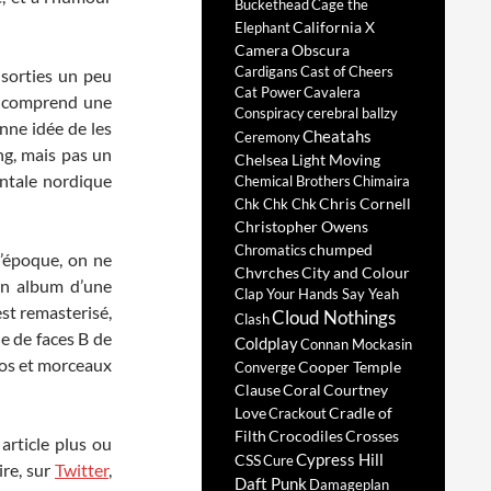
Buckethead
Cage the
California X
Elephant
Camera Obscura
Cardigans
Cast of Cheers
 sorties un peu
Cat Power
Cavalera
Il comprend une
Conspiracy
cerebral ballzy
nne idée de les
Cheatahs
Ceremony
ng, mais pas un
Chelsea Light Moving
entale nordique
Chemical Brothers
Chimaira
Chris Cornell
Chk Chk Chk
Christopher Owens
chumped
Chromatics
l’époque, on ne
Chvrches
City and Colour
un album d’une
Clap Your Hands Say Yeah
est remasterisé,
Cloud Nothings
Clash
e de faces B de
Coldplay
Connan Mockasin
émos et morceaux
Cooper Temple
Converge
Clause
Coral
Courtney
Love
Cradle of
Crackout
Filth
Crocodiles
Crosses
 article plus ou
Cypress Hill
CSS
Cure
ire, sur
Twitter
,
Daft Punk
Damageplan