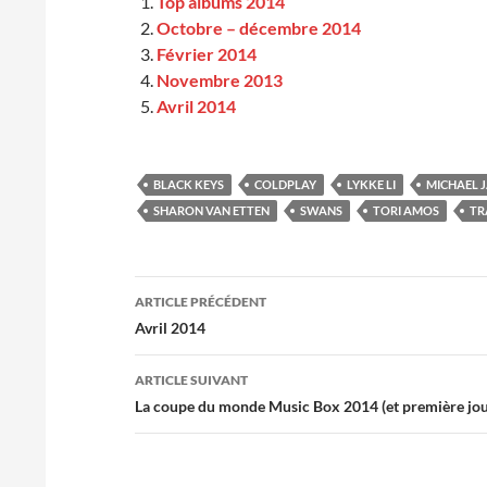
Top albums 2014
Octobre – décembre 2014
Février 2014
Novembre 2013
Avril 2014
BLACK KEYS
COLDPLAY
LYKKE LI
MICHAEL 
SHARON VAN ETTEN
SWANS
TORI AMOS
TR
Navigation
ARTICLE PRÉCÉDENT
des
Avril 2014
articles
ARTICLE SUIVANT
La coupe du monde Music Box 2014 (et première jo