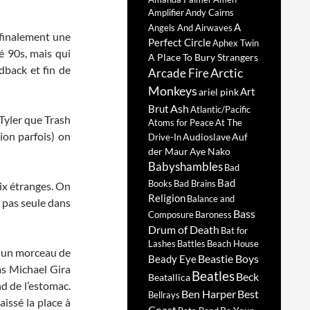
Amplifier
Andy Cairns
A
Angels And Airwaves
 finalement une
Perfect Circle
Aphex Twin
é 90s, mais qui
A Place To Bury Strangers
dback et fin de
Arctic
Arcade Fire
Monkeys
Art
ariel pink
Ash
Brut
Atlantic/Pacific
 Tyler que Trash
Atoms for Peace
At The
ion parfois) on
Audioslave
Auf
Drive-In
der Maur
Aye Nako
Babyshambles
Bad
Bad
Books
Bad Brains
ix étranges. On
Religion
Balance and
t pas seule dans
Bass
Composure
Baroness
Drum of Death
Bat for
Lashes
Battles
Beach House
t un morceau de
Beastie Boys
Beady Eye
as Michael Gira
Beatles
Beck
Beatallica
nd de l’estomac.
Ben Harper
Best
Bellrays
aissé la place à
Coast