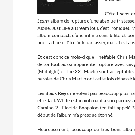
C’était sans d
Learn
, album de rupture d’une absolue tristesse
Alone, Just Like a Dream (oui, c’est ironique). 
album compact, d’une infinie sensibilité et por
pourrait peut-être finir par lasser, mais il est au
Et c’est donc ce mois-ci que l’ineffable Chris M
de sa tout aussi apparente rupture avec Gwyne
(Midnight) et the XX (Magic) sont acceptables, 
paroles de Chris Martin ont cette fois dépassé le
Les
Black Keys
ne volent pas beaucoup plus hau
être Jack White est maintenant à son paroxysme,
Camino 2 : Electric Boogaloo (en fait appelé
T
début de l’album m’a presque étonné.
Heureusement, beaucoup de très bons albums 