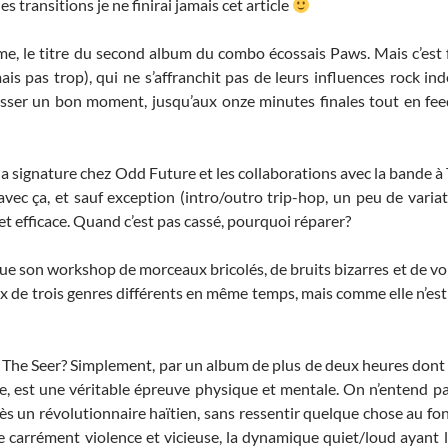
es transitions je ne finirai jamais cet article
me, le titre du second album du combo écossais Paws. Mais c’est
s pas trop), qui ne s’affranchit pas de leurs influences rock ind
 passer un bon moment, jusqu’aux onze minutes finales tout en fee
la signature chez Odd Future et les collaborations avec la bande à
avec ça, et sauf exception (intro/outro trip-hop, un peu de variat
t efficace. Quand c’est pas cassé, pourquoi réparer?
ue son workshop de morceaux bricolés, de bruits bizarres et de vo
aux de trois genres différents en même temps, mais comme elle n’es
 The Seer? Simplement, par un album de plus de deux heures don
te, est une véritable épreuve physique et mentale. On n’entend p
après un révolutionnaire haïtien, sans ressentir quelque chose au fo
le carrément violence et vicieuse, la dynamique quiet/loud ayant l