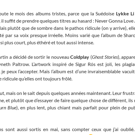
oute le mois des albums tristes, parce que la Suédoise
Lykke Li
, il suffit de prendre quelques titres au hasard : Never Gonna Love
Mais plutôt que de sombre dans le pathos ridicule (on y arrive), e
té par sa voix presque irréelle. Moins varié que l’album de Sharo
ssi plus court, plus éthéré et tout aussi intense.
artin a décidé de sortir le nouveau
Coldplay
(
Ghost Stories
), appa
th Paltrow. L’artwork inspiré de Sigur Rós est joli, les plagi
je peux l’accepter. Mais l’album est d’une invraisemblable vacuité
 ridicule qu’elles ont toujours frôlé.
t, mais on le sait depuis quelques années maintenant. Leur frustr
 et plutôt que d’essayer de faire quelque chose de différent, ils 
urn Blue
), en plus lent, plus chiant mais parfait pour plein de pu
sont aussi sortis en mai, sans compter ceux que j’ai oublié.