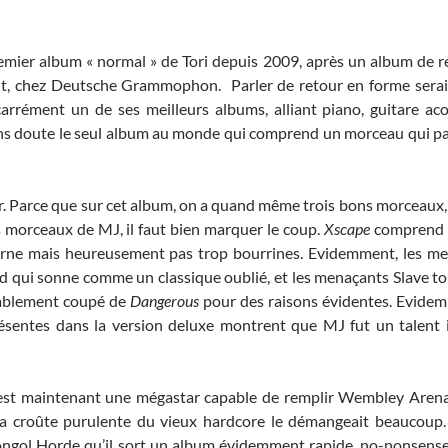
remier album « normal » de Tori depuis 2009, après un album de r
ent, chez Deutsche Grammophon. Parler de retour en forme serai
arrément un de ses meilleurs albums, alliant piano, guitare aco
 sans doute le seul album au monde qui comprend un morceau qui pa
arler. Parce que sur cet album, on a quand même trois bons morceaux
s morceaux de MJ, il faut bien marquer le coup.
Xscape
comprend 
erne mais heureusement pas trop bourrines. Evidemment, les mei
 qui sonne comme un classique oublié, et les menaçants Slave t
ablement coupé de
Dangerous
pour des raisons évidentes. Evidem
présentes dans la version deluxe montrent que MJ fut un talen
 est maintenant une mégastar capable de remplir Wembley Arena 
s la croûte purulente du vieux hardcore le démangeait beaucoup
ongol Horde qu’il sort un album évidemment rapide, no-nonsense