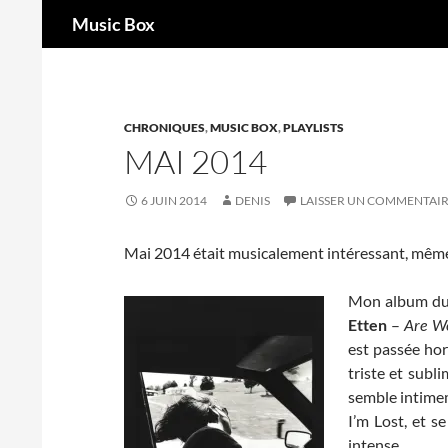
Recherche
Music Box
Aller
au
contenu
CHRONIQUES
,
MUSIC BOX
,
PLAYLISTS
MAI 2014
6 JUIN 2014
DENIS
LAISSER UN COMMENTAI
Mai 2014 était musicalement intéressant, même 
Mon album du m
Etten
–
Are W
est passée hor
triste et subl
semble intimem
I’m Lost, et 
intense.