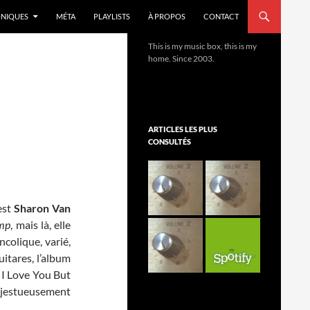
NIQUES
MÉTA
PLAYLISTS
À PROPOS
CONTACT
This is my music box, this is my
home. Since 2003.
ARTICLES LES PLUS
CONSULTÉS
est
Sharon Van
mp
, mais là, elle
colique, varié,
itares, l’album
 I Love You But
ajestueusement