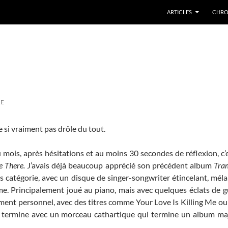
ARTICLES
CHRO
RE
si vraiment pas drôle du tout.
ois, après hésitations et au moins 30 secondes de réflexion, c’
e There.
J’avais déjà beaucoup apprécié son précédent album
Tra
s catégorie, avec un disque de singer-songwriter étincelant, mélan
ime. Principalement joué au piano, mais avec quelques éclats de gu
ent personnel, avec des titres comme Your Love Is Killing Me ou
se termine avec un morceau cathartique qui termine un album m