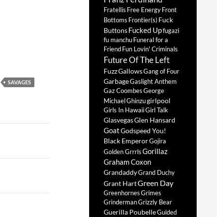
Fratellis
Free Energy
Front
Fuck
Bottoms
Frontier(s)
Fucked Up
Buttons
fugazi
fu manchu
Funeral for a
Friend
Fun Lovin' Criminals
Future Of The Left
Fuzz
Gallows
Gang of Four
Garbage
Gaslight Anthem
SAVAGES
Gaz Coombes
George
girlpool
Michael
Ghinzu
Girls In Hawaii
Girl Talk
Glasvegas
Glen Hansard
Goat
Godspeed You!
Black Emperor
Gojira
Gorillaz
Golden Grrrls
Graham Coxon
Grandaddy
Grand Duchy
Green Day
Grant Hart
Greenhornes
Grimes
Grinderman
Grizzly Bear
Guerilla Poubelle
Guided