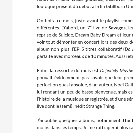
loufoque présent du début à la fin (Stillborn U
On finira ce mois, juste avant le playlist co
différentes. D’abord, un 7″ live de
Savages
, l
reprise de Suicide, Dream Baby Dream et leur 
voir tout démonter en concert lors des deux d
album non plus, l’EP 5 titres collaboratif (
Do 
parfaite avec morceaux de 10 minutes. Aussi ét
Enfin, la ressortie du mois est
Definitely Mayb
pouvait évidemment pas savoir que leur prem
perfection quasi absolue, d’un auteur, Noel Galla
lui rendant un peu de basse bienvenue, mais es
l’histoire de la musique enregistrée, et d’une s
live dont le (semi) inédit Strange Thing.
J’ai oublié quelques albums, notamment
The 
moins dans les temps. Je me rattraperai plus tar