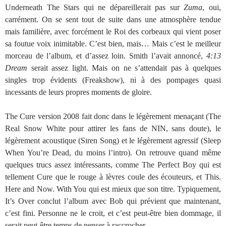
Underneath The Stars qui ne dépareillerait pas sur
Zuma
, oui,
carrément. On se sent tout de suite dans une atmosphère tendue
mais familière, avec forcément le Roi des corbeaux qui vient poser
sa foutue voix inimitable. C’est bien, mais… Mais c’est le meilleur
morceau de l’album, et d’assez loin. Smith l’avait annoncé,
4:13
Dream
serait assez light. Mais on ne s’attendait pas à quelques
singles trop évidents (Freakshow), ni à des pompages quasi
incessants de leurs propres moments de gloire.
The Cure version 2008 fait donc dans le légèrement menaçant (The
Real Snow White pour attirer les fans de NIN, sans doute), le
légèrement acoustique (Siren Song) et le légèrement agressif (Sleep
When You’re Dead, du moins l’intro). On retrouve quand même
quelques trucs assez intéressants, comme The Perfect Boy qui est
tellement Cure que le rouge à lèvres coule des écouteurs, et This.
Here and Now. With You qui est mieux que son titre. Typiquement,
It’s Over conclut l’album avec Bob qui prévient que maintenant,
c’est fini. Personne ne le croit, et c’est peut-être bien dommage, il
serait peut-être temps de penser à raccrocher.