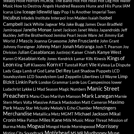
Steady
Hole
HORSE The Band
Horrors
Hot Hot Heat
Hot Leg
Hot Water
Hunx and His Punx
Music
How to Destroy Angels
Hundred Reasons
IAM
Iceage
Idlewild
Iggy Pop
I Is Another
Icarus Line
Imperial Teen
Incubus
Isobel
Interpol
Infadels
Institute
Iron Maiden
Isaïah
Campbell
Jack White
Jagwar Ma
Jake Bugg
James Dean Bradfield
Janelle Monae
Jamiroquai
Janet Jackson
Janet Weiss
Japandroids
Jeff
Jimmy Eat
Buckley
Jeff the Brotherhood
Jemina Pearl
Jessie Ware
Jet
J Mascis
John Frusciante
World
Joanna Gruesome
John Grant
Johnny Marr
Jonah Matranga
Johnny Foreigner
Josh T. Pearson
Joy
Julian Casablancas
Kanye West
Kaiser Chiefs
Division
Justin(e)
Kings of
Kasabian
Karen O
Kelly Jones
Kendrick Lamar
Kills
Kinesis
Leon
Korn
Kurt Vile
Klaxons
Kylesa
La Dispute
King Tuff
KT Tunstall
Lana Del Rey
Last Shadow Puppets
Lady Gaga
Lamb of God
LCD
Limp
Led Zeppelin
Soundsystem
LCD Soundystem
Libertines
Lil Wayne
Bizkit
Linkin Park
Los Campesinos
lower
London Grammar
Lorde
Manic Street
Lykke Li
Ludachrist
Mad Season
Magic Numbers
Preachers
Mark Lanegan
Marilyn Manson
Manu Chao
Marnie
Maximo
Massive Attack
Mastodon
Stern
Mars Volta
Matt Cameron
Park
Menzingers
Mazzy Star
Mclusky
Melody's Echo Chamber
Merchandise
Michael Jackson
Mikal
Metallica
Metz
MGMT
Miles Kane
Cronin
Milk Music
Mission of
Mike Patton
Minor Threat
Mogwai
Morrissey
Burma
Moby
Mongol Horde
Morningwood
Motörhead
Mudhoney
Muse
Motion City Soundtrack
MS MR