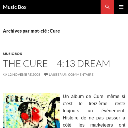
Aller
Recherche
Music Box
au
MENU
contenu
PRINCI
Archives par mot-clé : Cure
MUSIC BOX
THE CURE – 4:13 DREAM
12 NOVEMBRE 2008
LAISSER UN COMMENTAIRE
Un album de Cure, même si
c’est le treizième, reste
toujours un événement.
Histoire de ne pas passer à
côté, les marketeers ont