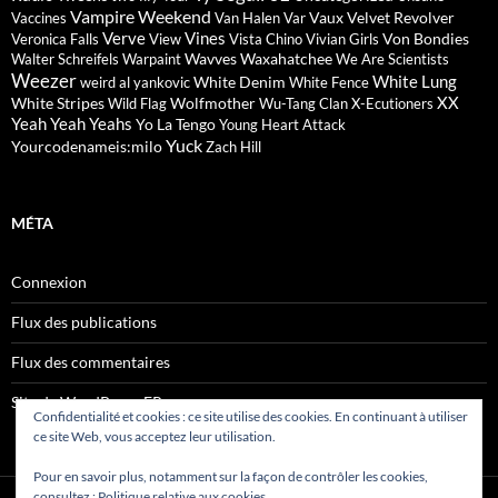
Vampire Weekend
Vaux
Velvet Revolver
Vaccines
Van Halen
Var
Verve
Vines
Von Bondies
Veronica Falls
View
Vista Chino
Vivian Girls
Wavves
Waxahatchee
Walter Schreifels
Warpaint
We Are Scientists
Weezer
White Lung
White Denim
weird al yankovic
White Fence
XX
White Stripes
Wolfmother
Wild Flag
Wu-Tang Clan
X-Ecutioners
Yeah Yeah Yeahs
Yo La Tengo
Young Heart Attack
Yuck
Yourcodenameis:milo
Zach Hill
MÉTA
Connexion
Flux des publications
Flux des commentaires
Site de WordPress-FR
Confidentialité et cookies : ce site utilise des cookies. En continuant à utiliser
ce site Web, vous acceptez leur utilisation.
Pour en savoir plus, notamment sur la façon de contrôler les cookies,
consultez :
Politique relative aux cookies