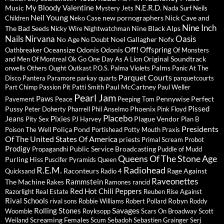
My Bloody Valentine
N.E.R.D.
Music
Mystery Jets
Nada Surf
Neils
Neil Young
new pornographers
Nick Cave and
Children
Neko Case
Nine Inch
The Bad Seeds
Nine Black Alps
Nicky Wire
Nightwatchman
Nails
Nirvana
Oasis
No Age
Noel Gallagher
Nofx
No Doubt
Off!
Offspring
Oceansize
Odonis Odonis
Oathbreaker
Of Monsters
Original Soundtrack
and Men
Of Montreal
Ok Go
One Day As A Lion
Palms
orwells
Others
Ought
Outkast
P.O.S.
Palma Violets
Panic At The
Parquet Courts
Disco
Pantera
Paramore
parkay quarts
parquetcourts
Paul McCartney
Part Chimp
Passion Pit
Patti Smith
Paul Weller
Pearl Jam
Paws
Pennywise
Perfect
Pavement
Peace
Peeping Tom
Pissed
Pussy
Phoenix
Peter Doherty
Pharrell
Phil Anselmo
Pink Floyd
Placebo
Jeans
Pixies
Plague Vendor
Pity Sex
PJ Harvey
Plan B
Presidents
Poliça
Pond
Poison The Well
Portishead
Potty Mouth
Praxis
Of The United States Of America
priests
Primal Scream
Probot
Prodigy
Public Service Broadcasting
Propagandhi
Puddle of Mudd
Queens Of The Stone Age
Purling Hiss
Puscifer
Pyramids
Queen
R.E.M.
Radiohead
Raconteurs
Rage Against
Quicksand
Radio 4
Raveonettes
Rammstein
The Machine
Rakes
Ramones
rancid
Red Hot Chili Peppers
Razorlight
Real Estate
Reuben
Rise Against
Rival Schools
Robyn
rival sons
Robbie Williams
Robert Pollard
Roddy
Savages
Rolling Stones
Woomble
Royksopp
Scars On Broadway
Scott
Screaming Females
Weiland
Scum
Sebadoh
Sebastien Grainger
Serj