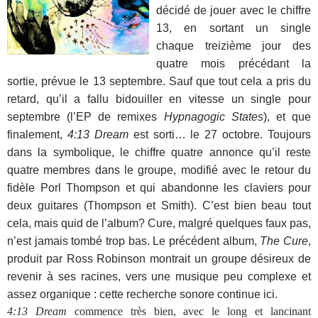
décidé de jouer avec le chiffre
13, en sortant un single
chaque treizième jour des
quatre mois précédant la
sortie, prévue le 13 septembre. Sauf que tout cela a pris du
retard, qu’il a fallu bidouiller en vitesse un single pour
septembre (l’EP de remixes
Hypnagogic States
), et que
finalement,
4:13 Dream
est sorti… le 27 octobre. Toujours
dans la symbolique, le chiffre quatre annonce qu’il reste
quatre membres dans le groupe, modifié avec le retour du
fidèle Porl Thompson et qui abandonne les claviers pour
deux guitares (Thompson et Smith). C’est bien beau tout
cela, mais quid de l’album? Cure, malgré quelques faux pas,
n’est jamais tombé trop bas. Le précédent album,
The Cure
,
produit par Ross Robinson montrait un groupe désireux de
revenir à ses racines, vers une musique peu complexe et
assez organique : cette recherche sonore continue ici.
4:13 Dream
commence très bien, avec le long et lancinant