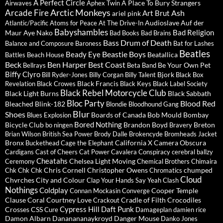
A Perfect Circle
A Place To Bury Strangers
Airwaves
Aphex Twin
Arctic Monkeys
Arcade Fire
Ash
Art Brut
ariel pink
Audioslave
Auf der
Atlantic/Pacific
Atoms for Peace
At The Drive-In
Babyshambles
Bad Religion
Maur
Aye Nako
Bad Books
Bad Brains
Bass Drum of Death
Balance and Composure
Baroness
Bat for Lashes
Beatles
Beastie Boys
Beady Eye
Beatallica
Battles
Beach House
Beck
Ben Harper
Best Coast
Be Your Own Pet
Bellrays
Beta Band
Biffy Clyro
Bjork
Bill Ryder-Jones
Billy Corgan
Billy Talent
Black Box
Black Francis
Revelation
Black Crowes
Black Keys
Black Label Society
Black Rebel Motorcycle Club
Black Light Burns
Black Sabbath
Bloc Party
Blood Red
Bleached
Blink-182
Blondie
Bloodhound Gang
Blur
Shoes
Boards of Canada
Bob Mould
Bombay
Blues Explosion
Bored Nothing
Bicycle Club
Brandon Boyd
Breton
bo ningen
Bravery
Brian Wilson
British Sea Power
Brody Dalle
Brokencyde
Bromheads Jacket
Bronx
California X
Camera Obscura
Buckethead
Cage the Elephant
Cardigans
Cast of Cheers
Cat Power
Cavalera Conspiracy
cerebral ballzy
Cheatahs
Chelsea Light Moving
Ceremony
Chemical Brothers
Chimaira
Chris Cornell
Christopher Owens
chumped
Chk Chk Chk
Chromatics
Cloud
Chvrches
City and Colour
Clap Your Hands Say Yeah
Clash
Nothings
Coldplay
Cooper Temple
Connan Mockasin
Converge
Clause
Coral
Courtney Love
Cradle of Filth
Crocodiles
Crackout
Cypress Hill
Daft Punk
Crosses
CSS
Cure
Damageplan
damien rice
Damon Albarn
Dananananaykroyd
Danger Mouse
Danko Jones