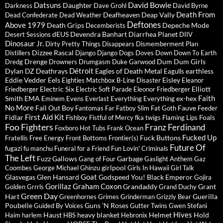
David Bowie
Datsuns
Daughter
Darkness
Dave Grohl
David Byrne
Death From
Deafheaven
Deap Vally
Dead Confederate
Dead Weather
Deftones
Above 1979
Death Grips
Depeche Mode
Decemberists
dEUS
Devendra Banhart
Diarrhea Planet
Desert Sessions
DIIV
Dinosaur Jr.
Dirty Pretty Things
Disappears
Dismemberment Plan
Dizzee Rascal
Distillers
Django Django
Dogs
Doves
Down
Down To Earth
Drenge
Dum Dum Girls
Dredg
Drowners
Drumgasm
Duke Garwood
Détroit
Dylan
DZ Deathrays
Eagles of Death Metal
earthless
Eagulls
Eddie Vedder
Eels
Eisley
Eighties Matchbox B-Line Disaster
Eleanor
Electric Six
Elliott
Friedberger
Electric Soft Parade
Eleonor Friedberger
Faith
Smith
EMA
ex-hex
Eminem
Evens
Everlast
Everything Everything
No More
Fall Out Boy
Fauve
Fantomas
Far
Fatboy Slim
Fat Goth
Feeder
First Aid Kit
Fidlar
Foals
Fishboy
Fistful of Mercy
fka twigs
Flaming Lips
Foo Fighters
Franz Ferdinand
Foxboro Hot Tubs
Frank Ocean
Fucked Up
Fuck Buttons
Fratellis
Free Energy
Front Bottoms
Frontier(s)
Future Of
fugazi
fu manchu
Funeral for a Friend
Fun Lovin' Criminals
The Left
Fuzz
Gallows
Garbage
Gang of Four
Gaslight Anthem
Gaz
girlpool
Coombes
George Michael
Ghinzu
Girls In Hawaii
Girl Talk
Goat
Glasvegas
Glen Hansard
Godspeed You! Black Emperor
Gojira
Gorillaz
Graham Coxon
Grandaddy
Grant
Golden Grrrls
Grand Duchy
Green Day
Hart
Guerilla
Greenhornes
Grimes
Grinderman
Grizzly Bear
Poubelle
Guns 'N Roses
Guided By Voices
Gutter Twins
Gwen Stefani
Hives
Haust
heavy blanket
Helmet
Hold
Haim
harlem
HBS
Hebronix