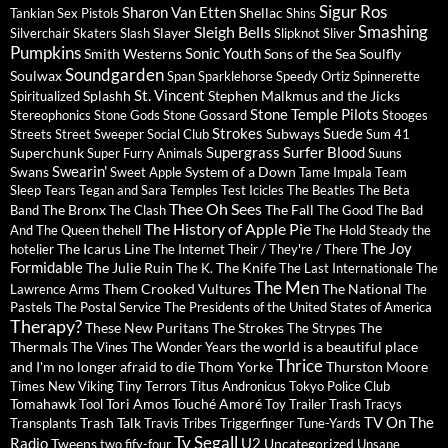
Sigur Ros
Sharon Van Etten
Shellac
Tankian
Sex Pistols
Shins
Sleigh Bells
Smashing
Slayer
Silverchair
Skaters
Slash
Slipknot
Sliver
Pumpkins
Sonic Youth
Smith Westerns
Sons of the Sea
Soulfly
Soundgarden
Soulwax
Span
Sparklehorse
Speedy Ortiz
Spinnerette
St. Vincent
Splashh
Stephen Malkmus and the Jicks
Spiritualized
Stone Temple Pilots
Stereophonics
Stone Gods
Stone Gossard
Stooges
Strokes
Suede
Subways
Streets
Street Sweeper Social Club
Sum 41
Supergrass
Surfer Blood
Superchunk
Super Furry Animals
Suuns
Swearin'
Swans
System of a Down
Sweet Apple
Tame Impala
Team
Sleep
Tears
Tegan and Sara
Temples
Test Icicles
The Beatles
The Beta
Thee Oh Sees
The Bronx
The Fall
Band
The Clash
The Good The Bad
The History of Apple Pie
And The Queen
thehell
The Hold Steady
the
The Joy
The Icarus Line
hotelier
The Internet
Their / They're / There
Formidable
The Julie Ruin
The Knife
The K.
The Last Internationale
The
The Men
Them Crooked Vultures
The National
Lawrence Arms
The
Pastels
The Postal Service
The Presidents of the United States of America
Therapy?
These New Puritans
The Strokes
The
The Strypes
Thermals
the world is a beautiful place
The Vines
The Wonder Years
Thrice
and I'm no longer afraid to die
Thom Yorke
Thurston Moore
Times New Viking
Tiny Terrors
Titus Andronicus
Tokyo Police Club
Tomahawk
Tori Amos
Touché Amoré
Tool
Toy
Trailer Trash Tracys
TV On The
Trash Talk
Transplants
Travis
Tribes
Triggerfinger
Tune-Yards
Ty Segall
Radio
U2
Tweens
Uncategorized
two fify-four
Unsane