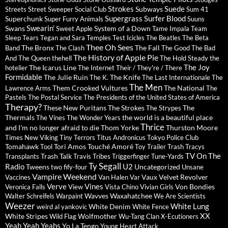
Strokes
Suede
Subways
Streets
Street Sweeper Social Club
Sum 41
Supergrass
Surfer Blood
Superchunk
Super Furry Animals
Suuns
Swearin'
Swans
System of a Down
Sweet Apple
Tame Impala
Team
Sleep
Tears
Tegan and Sara
Temples
Test Icicles
The Beatles
The Beta
Thee Oh Sees
The Bronx
The Fall
Band
The Clash
The Good The Bad
The History of Apple Pie
And The Queen
thehell
The Hold Steady
the
The Joy
The Icarus Line
hotelier
The Internet
Their / They're / There
Formidable
The Julie Ruin
The Knife
The K.
The Last Internationale
The
The Men
Them Crooked Vultures
The National
Lawrence Arms
The
Pastels
The Postal Service
The Presidents of the United States of America
Therapy?
These New Puritans
The Strokes
The
The Strypes
Thermals
the world is a beautiful place
The Vines
The Wonder Years
Thrice
and I'm no longer afraid to die
Thom Yorke
Thurston Moore
Times New Viking
Tiny Terrors
Titus Andronicus
Tokyo Police Club
Tomahawk
Tori Amos
Touché Amoré
Tool
Toy
Trailer Trash Tracys
TV On The
Trash Talk
Transplants
Travis
Tribes
Triggerfinger
Tune-Yards
Ty Segall
Radio
U2
Tweens
Uncategorized
two fify-four
Unsane
Vampire Weekend
Vaux
Velvet Revolver
Vaccines
Van Halen
Var
Verve
Vines
Von Bondies
Veronica Falls
View
Vista Chino
Vivian Girls
Wavves
Waxahatchee
Walter Schreifels
Warpaint
We Are Scientists
Weezer
White Lung
White Denim
weird al yankovic
White Fence
XX
White Stripes
Wolfmother
Wild Flag
Wu-Tang Clan
X-Ecutioners
Yeah Yeah Yeahs
Yo La Tengo
Young Heart Attack