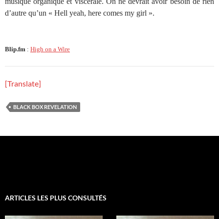
musique organique et viscérale. On ne devrait avoir besoin de rien
d’autre qu’un « Hell yeah, here comes my girl ».
Blip.fm
:
High on a Wire
[Translate]
BLACK BOX REVELATION
ARTICLES LES PLUS CONSULTÉS