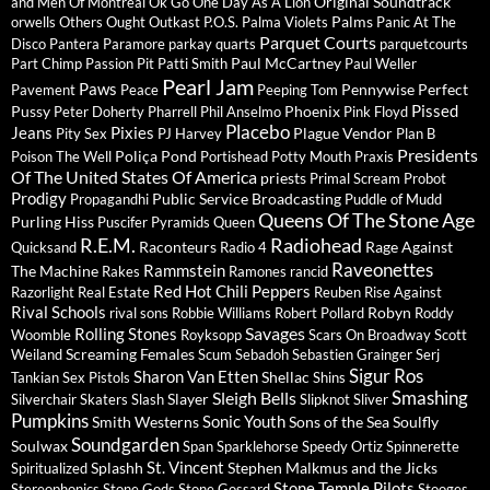
Original Soundtrack
and Men
Of Montreal
Ok Go
One Day As A Lion
Palms
orwells
Others
Ought
Outkast
P.O.S.
Palma Violets
Panic At The
Parquet Courts
Disco
Pantera
Paramore
parkay quarts
parquetcourts
Paul McCartney
Part Chimp
Passion Pit
Patti Smith
Paul Weller
Pearl Jam
Paws
Pennywise
Perfect
Pavement
Peace
Peeping Tom
Pissed
Pussy
Phoenix
Peter Doherty
Pharrell
Phil Anselmo
Pink Floyd
Placebo
Jeans
Pixies
Plague Vendor
Pity Sex
PJ Harvey
Plan B
Presidents
Poliça
Pond
Poison The Well
Portishead
Potty Mouth
Praxis
Of The United States Of America
priests
Primal Scream
Probot
Prodigy
Public Service Broadcasting
Propagandhi
Puddle of Mudd
Queens Of The Stone Age
Purling Hiss
Puscifer
Pyramids
Queen
R.E.M.
Radiohead
Raconteurs
Rage Against
Quicksand
Radio 4
Raveonettes
Rammstein
The Machine
Rakes
Ramones
rancid
Red Hot Chili Peppers
Razorlight
Real Estate
Reuben
Rise Against
Rival Schools
Robyn
rival sons
Robbie Williams
Robert Pollard
Roddy
Savages
Rolling Stones
Woomble
Royksopp
Scars On Broadway
Scott
Screaming Females
Weiland
Scum
Sebadoh
Sebastien Grainger
Serj
Sigur Ros
Sharon Van Etten
Shellac
Tankian
Sex Pistols
Shins
Sleigh Bells
Smashing
Slayer
Silverchair
Skaters
Slash
Slipknot
Sliver
Pumpkins
Sonic Youth
Smith Westerns
Sons of the Sea
Soulfly
Soundgarden
Soulwax
Span
Sparklehorse
Speedy Ortiz
Spinnerette
St. Vincent
Splashh
Stephen Malkmus and the Jicks
Spiritualized
Stone Temple Pilots
Stereophonics
Stone Gods
Stone Gossard
Stooges