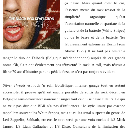
ça passe. Mais quand c’est le cas,
l’essence même du rock ressort de la
simplicité organique qu’est
l’association naturelle et spartiate de la
guitare et de la batterie (White Stripes)
ou de le basse et de la batterie (les
fabuleusement éphémères Death From
Above 1979). Il ne faut pas hésiter à
ranger le duo de Dilbeek (Belgique néerlandophone) auprès de ces grands
noms. Oh, ils n’ont évidemment pas réinventé le rock ‘n roll, mais réussir à
filtrer 70 ans d’histoire par une pédale fuzz, ce n’est pas toujours évident.
Silver Threats
est rock ‘n roll. Bordélique, intense, garage tout en restant
accessible, il prouve qu’il est encore possible de sortir du rock décent en
Belgique sans devoir nécessairement singer tout ce qui se passe ailleurs. Ce qui
ne veut pas dire que BBR n’a pas d’influences : le style limité par essence
rappellera souvent les White Stripes, mais aussi les usual suspects du genre, de
Led Zeppelin, Sabbath, etc etc, le tout servi par une voix-cocktail 1/3 Mick
Jagger, 1/3 Liam Gallagher et 1/3 Disto. Conscients de la limitation des