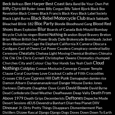
Beck
Ben Harper
Best Coast
Be Your Own Pet
Bellrays
Beta Band
Biffy Clyro
Bjork
Bill Ryder-Jones
Billy Corgan
Billy Talent
Black Box
Black Francis
Revelation
Black Crowes
Black Keys
Black Label Society
Black Rebel Motorcycle Club
Black Light Burns
Black Sabbath
Bloc Party
Blood Red
Bleached
Blink-182
Blondie
Bloodhound Gang
Blur
Shoes
Boards of Canada
Bob Mould
Bombay
Blues Explosion
Bored Nothing
Bicycle Club
Brandon Boyd
Breton
bo ningen
Bravery
Brian Wilson
British Sea Power
Brody Dalle
Brokencyde
Bromheads Jacket
Bronx
California X
Camera Obscura
Buckethead
Cage the Elephant
Cardigans
Cast of Cheers
Cat Power
Cavalera Conspiracy
cerebral ballzy
Cheatahs
Chelsea Light Moving
Ceremony
Chemical Brothers
Chimaira
Chris Cornell
Christopher Owens
chumped
Chk Chk Chk
Chromatics
Cloud
Chvrches
City and Colour
Clap Your Hands Say Yeah
Clash
Nothings
Coldplay
Cooper Temple
Connan Mockasin
Converge
Clause
Coral
Courtney Love
Cradle of Filth
Crocodiles
Crackout
Cypress Hill
Daft Punk
Crosses
CSS
Cure
Damageplan
damien rice
Damon Albarn
Dananananaykroyd
Danger Mouse
Danko Jones
David Bowie
Datsuns
Daughter
Darkness
Dave Grohl
David Byrne
Death From
Deafheaven
Deap Vally
Dead Confederate
Dead Weather
Deftones
Above 1979
Death Grips
Depeche Mode
Decemberists
dEUS
Devendra Banhart
Diarrhea Planet
Desert Sessions
DIIV
Dinosaur Jr.
Dirty Pretty Things
Disappears
Dismemberment Plan
Dizzee Rascal
Distillers
Django Django
Dogs
Doves
Down
Down To Earth