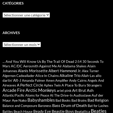
CATÉGORIES
Catégories
ARCHIVES
Archives
... And You Will Know Us By The Trail Of Dead
2:54
30 Seconds To
AC/DC
Against Me
Alain
Mars
Aerosmith
Air
Alabama Shakes
Alanis Morissette
Albert Hammond Jr.
Johannes
Alex Turner
Alkaline Trio
Alice In Chains
allo
Algernon Cadwallader
Allah-Las
Alt-J
darlin'
Amanda Palmer
Amen
Amplifier
Andy Cairns
Angels And
A Perfect Circle
A Place To Bury Strangers
Airwaves
Aphex Twin
Arctic Monkeys
Arcade Fire
Ash
Art Brut
ariel pink
Audioslave
Auf der
Atlantic/Pacific
Atoms for Peace
At The Drive-In
Babyshambles
Bad Religion
Maur
Aye Nako
Bad Books
Bad Brains
Bass Drum of Death
Balance and Composure
Baroness
Bat for Lashes
Beatles
Beastie Boys
Beady Eye
Beatallica
Battles
Beach House