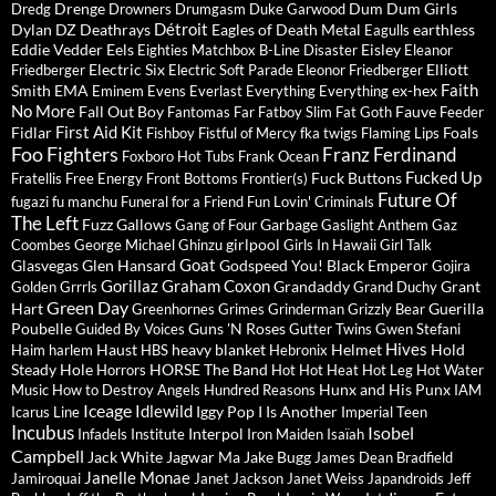
Drenge
Dum Dum Girls
Dredg
Drowners
Drumgasm
Duke Garwood
Détroit
Dylan
DZ Deathrays
Eagles of Death Metal
earthless
Eagulls
Eddie Vedder
Eels
Eisley
Eighties Matchbox B-Line Disaster
Eleanor
Electric Six
Elliott
Friedberger
Electric Soft Parade
Eleonor Friedberger
Faith
Smith
EMA
ex-hex
Eminem
Evens
Everlast
Everything Everything
No More
Fall Out Boy
Fauve
Fantomas
Far
Fatboy Slim
Fat Goth
Feeder
First Aid Kit
Fidlar
Foals
Fishboy
Fistful of Mercy
fka twigs
Flaming Lips
Foo Fighters
Franz Ferdinand
Foxboro Hot Tubs
Frank Ocean
Fucked Up
Fuck Buttons
Fratellis
Free Energy
Front Bottoms
Frontier(s)
Future Of
fugazi
fu manchu
Funeral for a Friend
Fun Lovin' Criminals
The Left
Fuzz
Gallows
Garbage
Gang of Four
Gaslight Anthem
Gaz
girlpool
Coombes
George Michael
Ghinzu
Girls In Hawaii
Girl Talk
Goat
Glasvegas
Glen Hansard
Godspeed You! Black Emperor
Gojira
Gorillaz
Graham Coxon
Grandaddy
Grant
Golden Grrrls
Grand Duchy
Green Day
Hart
Guerilla
Greenhornes
Grimes
Grinderman
Grizzly Bear
Poubelle
Guns 'N Roses
Guided By Voices
Gutter Twins
Gwen Stefani
Hives
Haust
heavy blanket
Helmet
Hold
Haim
harlem
HBS
Hebronix
Steady
Hole
HORSE The Band
Horrors
Hot Hot Heat
Hot Leg
Hot Water
Hunx and His Punx
Music
How to Destroy Angels
Hundred Reasons
IAM
Iceage
Idlewild
Iggy Pop
I Is Another
Icarus Line
Imperial Teen
Incubus
Isobel
Interpol
Infadels
Institute
Iron Maiden
Isaïah
Campbell
Jack White
Jagwar Ma
Jake Bugg
James Dean Bradfield
Janelle Monae
Jamiroquai
Janet Jackson
Janet Weiss
Japandroids
Jeff