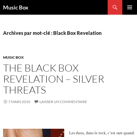
Aller
Recherche
Music Box
au
MENU
contenu
PRINCI
Archives par mot-clé : Black Box Revelation
MUSIC BOX
THE BLACK BOX
REVELATION – SILVER
THREATS
7 MARS 2010
LAISSER UN COMMENTAIRE
Les duos, dans le rock, c’est rare quand