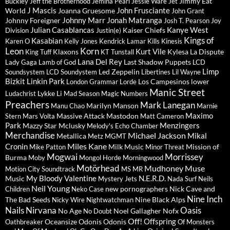
Jimmy Eat
Buckley
Jeff the Brotherhood
Jemina Pearl
Jessie Ware
Jet
J Mascis
John Frusciante
World
Joanna Gruesome
John Grant
Johnny Marr
Jonah Matranga
Johnny Foreigner
Josh T. Pearson
Joy
Julian Casablancas
Kanye West
Kaiser Chiefs
Division
Justin(e)
Kings of
Kasabian
Karen O
Kelly Jones
Kendrick Lamar
Kills
Kinesis
Leon
Korn
Kurt Vile
Klaxons
Kylesa
La Dispute
King Tuff
KT Tunstall
Lana Del Rey
Last Shadow Puppets
Lady Gaga
Lamb of God
LCD
Limp
Led Zeppelin
Soundsystem
LCD Soundystem
Libertines
Lil Wayne
Bizkit
Linkin Park
Los Campesinos
lower
London Grammar
Lorde
Manic Street
Lykke Li
Ludachrist
Mad Season
Magic Numbers
Preachers
Mark Lanegan
Marilyn Manson
Manu Chao
Marnie
Maximo
Massive Attack
Mastodon
Stern
Mars Volta
Matt Cameron
Park
Menzingers
Mazzy Star
Mclusky
Melody's Echo Chamber
Merchandise
Michael Jackson
Mikal
Metallica
Metz
MGMT
Miles Kane
Cronin
Milk Music
Mission of
Mike Patton
Minor Threat
Mogwai
Morrissey
Burma
Moby
Mongol Horde
Morningwood
Motörhead
Mudhoney
Muse
Motion City Soundtrack
MS MR
My Bloody Valentine
N.E.R.D.
Music
Mystery Jets
Nada Surf
Neils
Neil Young
new pornographers
Nick Cave and
Children
Neko Case
Nine Inch
The Bad Seeds
Nine Black Alps
Nicky Wire
Nightwatchman
Nails
Nirvana
Oasis
No Age
Noel Gallagher
Nofx
No Doubt
Off!
Offspring
Oceansize
Odonis Odonis
Oathbreaker
Of Monsters