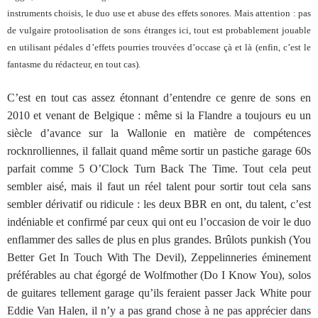
instruments choisis, le duo use et abuse des effets sonores. Mais attention : pas
de vulgaire protoolisation de sons étranges ici, tout est probablement jouable
en utilisant pédales d’effets pourries trouvées d’occase çà et là (enfin, c’est le
fantasme du rédacteur, en tout cas).
C’est en tout cas assez étonnant d’entendre ce genre de sons en
2010 et venant de Belgique : même si la Flandre a toujours eu un
siècle d’avance sur la Wallonie en matière de compétences
rocknrolliennes, il fallait quand même sortir un pastiche garage 60s
parfait comme 5 O’Clock Turn Back The Time. Tout cela peut
sembler aisé, mais il faut un réel talent pour sortir tout cela sans
sembler dérivatif ou ridicule : les deux BBR en ont, du talent, c’est
indéniable et confirmé par ceux qui ont eu l’occasion de voir le duo
enflammer des salles de plus en plus grandes. Brûlots punkish (You
Better Get In Touch With The Devil), Zeppelinneries éminement
préférables au chat égorgé de Wolfmother (Do I Know You), solos
de guitares tellement garage qu’ils feraient passer Jack White pour
Eddie Van Halen, il n’y a pas grand chose à ne pas apprécier dans