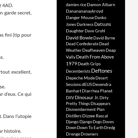
Damon Albarn
ez 4AD.
damien rice
Dananananaykroyd
n garde secret,
Danger Mouse
Danko
Datsuns
Jones
Darkness
Daughter
Dave Grohl
s fini (tip pour
David Bowie
David Byrne
Dead Confederate
Dead
Deafheaven
Deap
Weather
s.
Death From Above
Vally
1979
Death Grips
Deftones
rtout excellent,
Decemberists
Depeche Mode
Desert
dEUS
Devendra
Sessions
se.
Banhart
Diarrhea Planet
r d’eux. Ce qui
Dinosaur Jr.
DIIV
Dirty
Pretty Things
Disappears
Dismemberment Plan
. Dans l’utopie
Dizzee Rascal
Distillers
Django Django
Dogs
Doves
Down
Down To Earth
Dredg
r histoire.
Drenge
Drowners