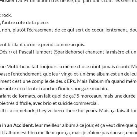
-Hüsker Dü. Et un album très dense, qui part dans tout les sens ma
 rock.
l’autre côté de la pièce.
 non, plutôt l’écrasement de ce qui sert de coeur, lentement, d
nt brillant qu’on le prend comme acquis.
ésir) et Pascal Humbert (Sparklehorse) chantent la misère et un 
que Motörhead fait toujours la même chose n’ont jamais écouté 
sse l’entendement, que leur vingt-et-unième album est un de leur
ment c’est une compile de deux EPs. Mais l’album n’a quand même
ne autre excellente tranche d’indie shoegaze machin.
arlant de formats, on fait quoi de ça? 5 morceaux, mais une durée
ie très difficile, avec brio et suicide commercial.
ll it a comeback, they’ve been there for years. Mais ça faisait 
 in an Accident.
leur meilleur album à ce jour, et ça veut dire quel
it l’album est bien meilleur que ça, mais je n’aime pas danser, enc