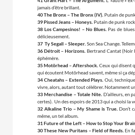
41 Grant Hart – The Argument.
L' »autre » ex
jamais d’être brillant.
40 The Bronx – The Bronx (IV).
Putain de punk
39 Pissed Jeans – Honeys.
Putain de punk rock, 
38 Los Campesinos! – No Blues.
Pas de blues,
délicieusement.
37 Ty Segall – Sleeper.
Son Sea Change. Telleme
36 Détroit – Horizons.
Bertrand Cantat (Noir D
éphémère.
35 Motörhead – Aftershock.
Ceux qui disent 
qui écoutent Motörhead savent, même si ça dépa
34 Cheatahs – Extended Plays.
Oui, technique
vivre, alors, autant tout célébrer. Notamment u
33 Merchandise – Totale Nite.
D’ailleurs, en p
certes). Un des espoirs de 2013 qui a choisi la vo
32 Alkaline Trio – My Shame is True.
Don’t ca
même, un tel album.
31 Future of the Left – How to Stop Your Brain
30 These New Puritans – Field of Reeds.
En fa