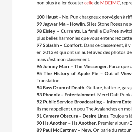
non plus à aller écouter
celle
de
MDEIMC
, repr
100 Haust – No
. Punk hargneux norvégien à ri
99 Jagwar Ma – Howlin
. Si les Stone Roses ne 
98 Eisley – Currents.
La famille DuPree switch
plus belles harmonies que vous entendrez cette
97 Splashh – Comfort.
Dans ce classement, il y
en 2013 et qui ont un autel avec des photos de K
mais c’est mon classement.
96 Johnny Marr – The Messenger.
Parce que c
95 The History of Apple Pie – Out of View
Translation.
94 Bass Drum of Death.
Guitare, batterie, gara
93 Phoenix – Entertainment.
Merci Daft Punk d
92 Public Service Broadcasting – Inform Ente
Ils me rappellent un peu The Avalanches en moin
91 Camera Obscura – Desire Lines.
Toujours là
90 I Is Another – I Is Another.
Premier album/EP
89 Paul McCartney – New.
On parle du retour 