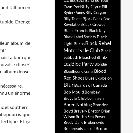
Be Your
Beta Band
Biffy Clyro
Own Pet
uand l’album en
Bill
Ryder-Jones
Billy Corgan
.
Bjork
Billy Talent
Black Box
 stupide, Drenge
Revelation
Black Crowes
Black Francis
Black Keys
Black
Black Label Society
illeur album de
Black Rebel
Light Burns
il?
Motorcycle Club
Black
mais l’album qui
Sabbath
Bleached
Blink-
Bloc Party
mauvaise chose?
182
Blondie
Blood
Un album dense,
Bloodhound Gang
Red Shoes
Blues Explosion
Blur
Boards of Canada
 nécessaire.
Bob Mould
Bombay
connu un énorme
Bicycle Club
bo ningen
Bored Nothing
Brandon
ic et southern.
Boyd
Breton
Bravery
Brian
ts/pourris que
Wilson
British Sea Power
lectique. Et ça
Brody Dalle
Brokencyde
Bronx
Bromheads Jacket