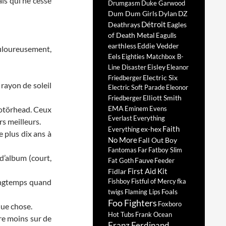
is qui ne cesse
Drumgasm
Duke Garwood
Dum Dum Girls
Dylan
DZ
Détroit
Deathrays
Eagles
of Death Metal
Eagulls
earthless
Eddie Vedder
ouloureusement,
Eels
Eighties Matchbox B-
Eisley
Line Disaster
Eleanor
Electric Six
Friedberger
rayon de soleil
Electric Soft Parade
Eleonor
Elliott Smith
Friedberger
EMA
Motörhead. Ceux
Eminem
Evens
Everlast
Everything
s meilleurs.
Faith
ex-hex
Everything
 plus dix ans à
No More
Fall Out Boy
Fantomas
Far
Fatboy Slim
 d’album (court,
Fauve
Fat Goth
Feeder
First Aid Kit
Fidlar
longtemps quand
Fishboy
Fistful of Mercy
fka
Foals
twigs
Flaming Lips
Foo Fighters
Foxboro
que chose.
Hot Tubs
Frank Ocean
ore moins sur de
Franz Ferdinand