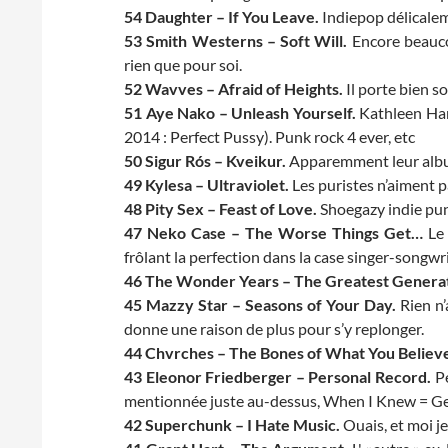
54 Daughter – If You Leave.
Indiepop délicalem
53 Smith Westerns – Soft Will.
Encore beaucou
rien que pour soi.
52 Wavves – Afraid of Heights.
Il porte bien so
51 Aye Nako – Unleash Yourself.
Kathleen Hann
2014 : Perfect Pussy). Punk rock 4 ever, etc
50 Sigur Rós – Kveikur.
Apparemment leur album
49 Kylesa – Ultraviolet.
Les puristes n’aiment p
48 Pity Sex – Feast of Love.
Shoegazy indie pun
47 Neko Case – The Worse Things Get…
Le 
frôlant la perfection dans la case singer-songwri
46 The Wonder Years – The Greatest Generat
45 Mazzy Star – Seasons of Your Day.
Rien n’
donne une raison de plus pour s’y replonger.
44 Chvrches – The Bones of What You Believ
43 Eleonor Friedberger – Personal Record.
Pe
mentionnée juste au-dessus, When I Knew = Ge
42 Superchunk – I Hate Music.
Ouais, et moi je