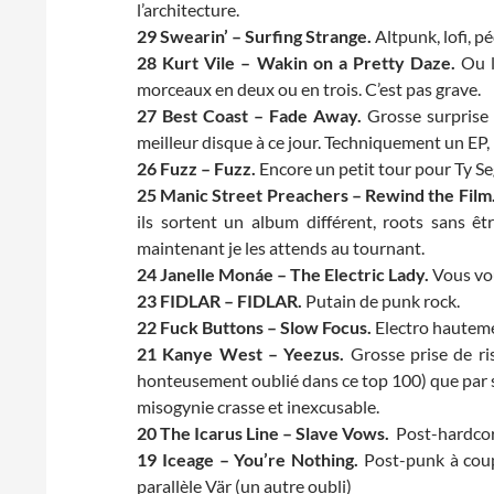
l’architecture.
29 Swearin’ – Surfing Strange.
Altpunk, lofi, p
28 Kurt Vile – Wakin on a Pretty Daze.
Ou l
morceaux en deux ou en trois. C’est pas grave.
27 Best Coast – Fade Away.
Grosse surprise 
meilleur disque à ce jour. Techniquement un EP, m
26 Fuzz – Fuzz.
Encore un petit tour pour Ty Sega
25 Manic Street Preachers – Rewind the Film
ils sortent un album différent, roots sans êt
maintenant je les attends au tournant.
24 Janelle Monáe – The Electric Lady.
Vous vou
23 FIDLAR – FIDLAR.
Putain de punk rock.
22 Fuck Buttons – Slow Focus.
Electro hauteme
21 Kanye West – Yeezus.
Grosse prise de ris
honteusement oublié dans ce top 100) que par 
misogynie crasse et inexcusable.
20 The Icarus Line – Slave Vows.
Post-hardcor
19 Iceage – You’re Nothing.
Post-punk à coup
parallèle Vär (un autre oubli)