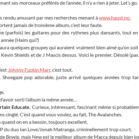
enant ses morceaux préférés de l’année, il n’y a rien à jeter. Let’s go.
ffs rendu amusant par mes recherches menant à
www.haust.no.
sortent jamais de troisième album, c’est leur faute.
e (parfois) les guitares pour des rythmes plus dansants, tout en
 année (Haim qui?)
 aura quelques groupes qui auraient vraiment bien aimé qu’on soit
evin Shields et de J Mascis dessus. Voici le premier. Désolé (pas 
’est
Johnny Fuckin Marr
, c’est tout.
. Shoegaze pop adorable, juste arrivé quelques années trop ta
ge.
’avoir sorti l’album la même année…
rtain Educate.
Curieux, intéressant, fascinant même si probabl
s cinglé. C’est quand vous voulez, au fait, The Avalanches.
 quand on en a besoin, toujours excellent.
 du duo Ian Love/Jonah Matranga, criminellement trop court.
de Bowie, mais New est le meilleur album de Macca depuis bien l