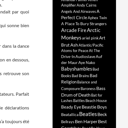
n.
Amplifier
Andy Cairns
A
andait par quoi
Angels And Airwaves
Perfect Circle
Aphex Twin
A Place To Bury Strangers
 qui sonne bien
Arctic
Arcade Fire
Monkeys
Art
ariel pink
Ash
Brut
Atlantic/Pacific
 dans la dance
Atoms for Peace
At The
Audioslave
Auf
Drive-In
ton en dessous,
der Maur
Aye Nako
Babyshambles
Bad
s retrouve son
Bad
Books
Bad Brains
Religion
Balance and
Bass
Composure
Baroness
ateurs. Parfait
Drum of Death
Bat for
Lashes
Battles
Beach House
Beastie Boys
Beady Eye
e déclarations
Beatles
Beck
Beatallica
’a toujours été
Ben Harper
Best
Bellrays
Coast