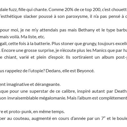
édale fuzz, fille qui chante. Comme 20% de ce top 200, c’est chouet
’esthétique slacker poussé à son paroxysme, il n’a pas pensé à 
pour moi, je ne m’y attendais pas mais Bethany et le type barbu
ais voilà. Ma liste, etc.
ll, cette fois à la batterie. Plus stoner que grungy, toujours excell
.
Encore une grosse surprise, je n’écoute plus les Manics que par h
re chiant, varié et plein d’espoir. Ils sortiraient un album pos
s rappelez de l’utopie? Dedans, elle est Beyoncé.
nt imaginative et dérangeante.
que pour une superstar de ce calibre, inspiré autant par Death 
son invraisemblable mégalomanie. Mais l’album est complètement
e et proto-punk, en même temps.
er au couteau, augmenté en cours d’année par un 7″ et le boule