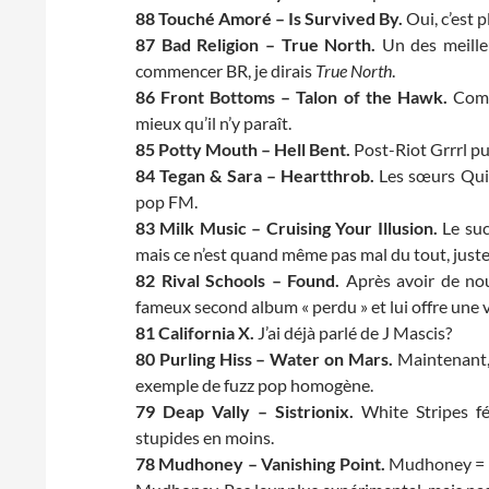
88 Touché Amoré – Is Survived By.
Oui, c’est 
87 Bad Religion – True North.
Un des meilleu
commencer BR, je dirais
True North
.
86 Front Bottoms – Talon of the Hawk.
Co
mieux qu’il n’y paraît.
85 Potty Mouth – Hell Bent.
Post-Riot Grrrl pu
84 Tegan & Sara – Heartthrob.
Les sœurs Quin
pop FM.
83 Milk Music – Cruising Your Illusion.
Le suc
mais ce n’est quand même pas mal du tout, juste
82 Rival Schools – Found.
Après avoir de nou
fameux second album « perdu » et lui offre une v
81 California X.
J’ai déjà parlé de J Mascis?
80 Purling Hiss – Water on Mars.
Maintenant, 
exemple de fuzz pop homogène.
79 Deap Vally – Sistrionix.
White Stripes fé
stupides en moins.
78 Mudhoney – Vanishing Point.
Mudhoney = Su