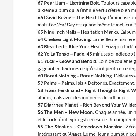
67 Pearl Jam – Lightning Bolt.
Toujours capables
dixième album qui a l’infinie vertu d’être bien m
66 David Bowie – The Next Day.
L’immense buz
mais
The Next Day
est quand même le meilleur B
65 Nine Inch Nails – Hesitation Marks.
L’album 
64 Chelsea Light Moving.
La meilleure manière 
63 Bleached – Ride Your Heart.
Fuzzpop indé, 
62 Yo La Tengo – Fade.
45 minutes d’indiepop (t
61 Yuck – Glow and Behold.
Loin de couler le 
gagnant en textures ce qu’ils ont perdu en énerg
60 Bored Nothing – Bored Nothing.
Délicatesse
59 Palms – Palms.
Isis + Deftones. Exactement.
58 Franz Ferdinand – Right Thoughts Right W
album, mais avec des moments de brillance.
57 Diarrhea Planet – Rich Beyond Your Wild
56 The Men – New Moon.
Chaque année, un no
et le rock n’ roll Springsteenesque. Je comprends r
55 The Strokes – Comedown Machine.
Zéro 
intéressant qu’
Angles
. Le meilleur album sur le