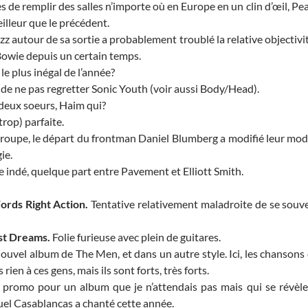
 de remplir des salles n’importe où en Europe en un clin d’œil, Pe
eilleur que le précédent.
z autour de sa sortie a probablement troublé la relative objectivi
owie depuis un certain temps.
le plus inégal de l’année?
de ne pas regretter Sonic Youth (voir aussi Body/Head).
deux soeurs, Haim qui?
rop) parfaite.
groupe, le départ du frontman Daniel Blumberg a modifié leur mo
ie.
 indé, quelque part entre Pavement et Elliott Smith.
ords Right Action.
Tentative relativement maladroite de se souv
est Dreams.
Folie furieuse avec plein de guitares.
uvel album de The Men, et dans un autre style. Ici, les chansons
ien à ces gens, mais ils sont forts, très forts.
promo pour un album que je n’attendais pas mais qui se révèle
quel Casablancas a chanté cette année.