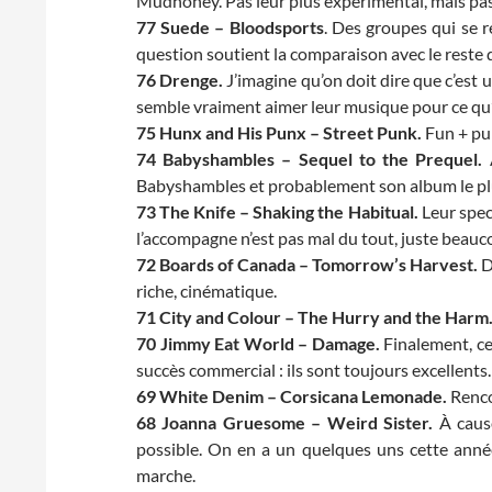
Mudhoney. Pas leur plus expérimental, mais pas
77 Suede – Bloodsports
. Des groupes qui se r
question soutient la comparaison avec le reste de
76 Drenge.
J’imagine qu’on doit dire que c’est 
semble vraiment aimer leur musique pour ce qu’e
75 Hunx and His Punx – Street Punk.
Fun + pun
74 Babyshambles – Sequel to the Prequel.
A
Babyshambles et probablement son album le plus 
73 The Knife – Shaking the Habitual.
Leur spect
l’accompagne n’est pas mal du tout, juste beauc
72 Boards of Canada – Tomorrow’s Harvest.
D
riche, cinématique.
71 City and Colour – The Hurry and the Harm
70 Jimmy Eat World – Damage.
Finalement, ce
succès commercial : ils sont toujours excellents.
69 White Denim – Corsicana Lemonade.
Renco
68 Joanna Gruesome – Weird Sister.
À cause
possible. On en a un quelques uns cette anné
marche.