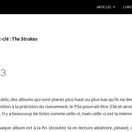
ARTICLES
CHRO
-clé : The Strokes
13
lis, des albums qui sont placés plus haut ou plus bas qu’ils ne de
ion à la précision du classement, le 91e pourrait être 23e et ainsi
 Il y a beaucoup de listes comme celle-ci, mais celle-ci est la mienn
ue album est à la fin (écoutez-la en lecture aléatoire, please), e