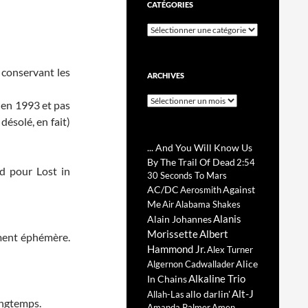
CATÉGORIES
Catégories
 conservant les
ARCHIVES
Archives
 en 1993 et pas
désolé, en fait)
... And You Will Know Us
By The Trail Of Dead
2:54
rd pour Lost in
30 Seconds To Mars
AC/DC
Against
Aerosmith
Me
Air
Alabama Shakes
Alanis
Alain Johannes
Morissette
Albert
ement éphémère.
Hammond Jr.
Alex Turner
Alice
Algernon Cadwallader
Alkaline Trio
In Chains
Alt-J
allo darlin'
Allah-Las
ongtemps.
Amanda Palmer
Amen