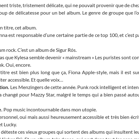
ent triste, tristement délicate, qui ne pouvait provenir que de ch
p de délicatesse pour un bel album. Le genre de groupe que l’o
n titre, cet album.
a est responsable d’une certaine partie de ce top 100, et c’est pa
 rock. C’est un album de Sigur Rós.
as que Kylesa semble devenir « mainstream » Les puristes sont con
k. Oui, encore.
titre est bien plus long que ça, Fiona Apple-style, mais il est su
ter accessible. Et quelle voix…
ion.
Les Menzingers de cette année. Punk rock intelligent et inten
a changé pour Mazzy Star, malgré le temps qui a bien passé autou
e.
Pop music incontournable dans mon utopie.
rsonnel, oui mais aussi heureusement accessible et très bien écrit
t Lucky.
 déteste ces vieux groupes qui sortent des albums qui insultent leu