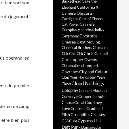
Buckethead
Cage the
arl Jam sort son
California X
Elephant
Camera Obscura
té du jugement,
Cardigans
Cast of Cheers
Cat Power
Cavalera
Conspiracy
cerebral ballzy
Cheatahs
Ceremony
Chelsea Light Moving
Chemical Brothers
Chimaira
Chris Cornell
Chk Chk Chk
dus operandi en
Christopher Owens
chumped
Chromatics
Chvrches
City and Colour
Clap Your Hands Say Yeah
Cloud Nothings
Clash
enir du premier
Coldplay
Connan Mockasin
Cooper Temple
Converge
Clause
Coral
Courtney
 de feu de camp
Love
Cradle of
Crackout
Filth
Crocodiles
Crosses
 être bien plus
Cypress Hill
CSS
Cure
Daft Punk
Damageplan