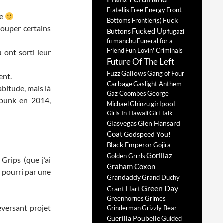
Fratellis
Free Energy
Front
te
Fuck
Bottoms
Frontier(s)
couper certains
Fucked Up
Buttons
fugazi
fu manchu
Funeral for a
Friend
Fun Lovin' Criminals
 ont sorti leur
Future Of The Left
Fuzz
Gallows
Gang of Four
ent.
Garbage
Gaslight Anthem
abitude, mais là
Gaz Coombes
George
t-punk en 2014,
girlpool
Michael
Ghinzu
Girls In Hawaii
Girl Talk
Glasvegas
Glen Hansard
Goat
Godspeed You!
Black Emperor
Gojira
Gorillaz
Golden Grrrls
Grips (que j’ai
Graham Coxon
 pourri par une
Grandaddy
Grand Duchy
Green Day
Grant Hart
Greenhornes
Grimes
versant projet
Grinderman
Grizzly Bear
Guerilla Poubelle
Guided