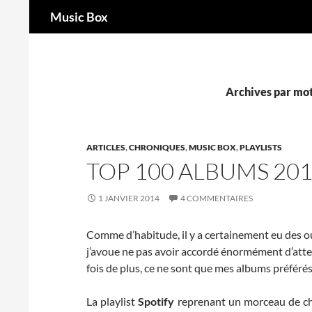
Recherche
Music Box
Aller
au
contenu
Archives par mot
ARTICLES
,
CHRONIQUES
,
MUSIC BOX
,
PLAYLISTS
TOP 100 ALBUMS 20
1 JANVIER 2014
4 COMMENTAIRES
Comme d’habitude, il y a certainement eu des oub
j’avoue ne pas avoir accordé énormément d’attent
fois de plus, ce ne sont que mes albums préférés.
La playlist
Spotify
reprenant un morceau de chaq