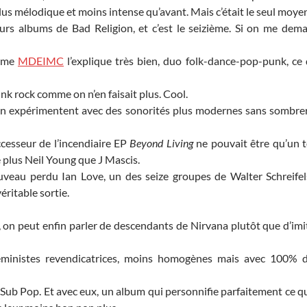
plus mélodique et moins intense qu’avant. Mais c’était le seul moye
rs albums de Bad Religion, et c’est le seizième. Si on me dem
mme
MDEIMC
l’explique très bien, duo folk-dance-pop-punk, ce
nk rock comme on n’en faisait plus. Cool.
 expérimentent avec des sonorités plus modernes sans sombrer
cesseur de l’incendiaire EP
Beyond Living
ne pouvait être qu’un 
 plus Neil Young que J Mascis.
veau perdu Ian Love, un des seize groupes de Walter Schreifel
éritable sortie.
on peut enfin parler de descendants de Nirvana plutôt que d’imit
ministes revendicatrices, moins homogènes mais avec 100% d
b Pop. Et avec eux, un album qui personnifie parfaitement ce qu