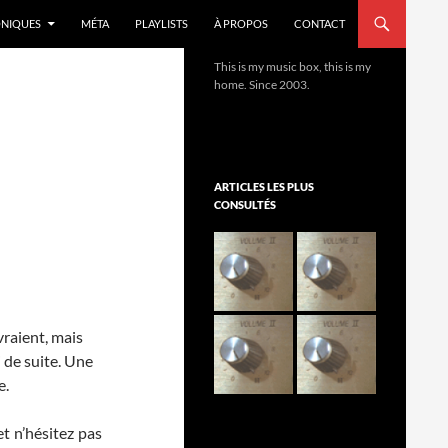
NIQUES
MÉTA
PLAYLISTS
À PROPOS
CONTACT
This is my music box, this is my
home. Since 2003.
ARTICLES LES PLUS
CONSULTÉS
vraient, mais
 de suite. Une
e.
t n’hésitez pas