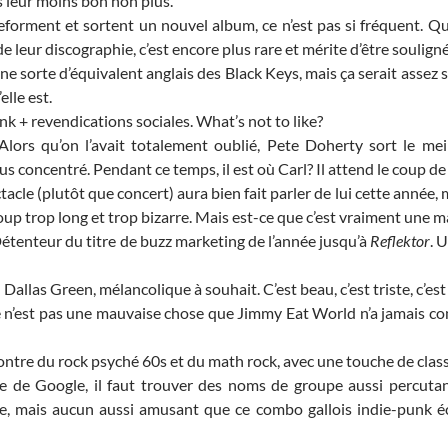
 leur moins bon non plus.
eforment et sortent un nouvel album, ce n’est pas si fréquent. Q
 leur discographie, c’est encore plus rare et mérite d’être souligné
une sorte d’équivalent anglais des Black Keys, mais ça serait assez
lle est.
k + revendications sociales. What’s not to like?
lors qu’on l’avait totalement oublié, Pete Doherty sort le me
concentré. Pendant ce temps, il est où Carl? Il attend le coup de f
acle (plutôt que concert) aura bien fait parler de lui cette année, 
oup trop long et trop bizarre. Mais est-ce que c’est vraiment une 
étenteur du titre de buzz marketing de l’année jusqu’à
Reflektor
. 
.
Dallas Green, mélancolique à souhait. C’est beau, c’est triste, c’est
 n’est pas une mauvaise chose que Jimmy Eat World n’a jamais 
ntre du rock psyché 60s et du math rock, avec une touche de class
 de Google, il faut trouver des noms de groupe aussi percutan
e, mais aucun aussi amusant que ce combo gallois indie-punk éc