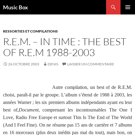
Aller
Recherche
Music Box
au
MENU
contenu
PRINCI
RESSORTIES ET COMPILATIONS
R.E.M. – IN TIME : THE BEST
OF R.E.M 1988-2003
26 OCTOBRE 2003
DENIS
LAISSER UN COMMENTAIRE
A
utre compilation, un best of de R.E.M.
choisi, paraît-il par le groupe. L’album s’étend de 1988 à 2003, les
années Warner ; les six premiers albums indépendants ayant eu leur
best of,
Document
, comprenant les incontournables The One I
Love, Radio Free Europe et surtout This Is The End of The World
(And I Feel Fine). On ne résume pas 15 ans de carrière et 7 albums
en 16 morceaux (plus deux inédits pas mal du tout), mais bon, on