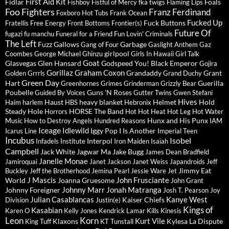
First Aid Kit
Fidlar
Foals
Fishboy
Fistful of Mercy
fka twigs
Flaming Lips
Foo Fighters
Franz Ferdinand
Foxboro Hot Tubs
Frank Ocean
Fucked Up
Fuck Buttons
Fratellis
Free Energy
Front Bottoms
Frontier(s)
Future Of
fugazi
fu manchu
Funeral for a Friend
Fun Lovin' Criminals
The Left
Fuzz
Gallows
Garbage
Gang of Four
Gaslight Anthem
Gaz
girlpool
Coombes
George Michael
Ghinzu
Girls In Hawaii
Girl Talk
Goat
Glasvegas
Glen Hansard
Godspeed You! Black Emperor
Gojira
Gorillaz
Graham Coxon
Grandaddy
Grant
Golden Grrrls
Grand Duchy
Green Day
Hart
Guerilla
Greenhornes
Grimes
Grinderman
Grizzly Bear
Poubelle
Guns 'N Roses
Guided By Voices
Gutter Twins
Gwen Stefani
Hives
Haust
heavy blanket
Helmet
Hold
Haim
harlem
HBS
Hebronix
Steady
Hole
HORSE The Band
Horrors
Hot Hot Heat
Hot Leg
Hot Water
Hunx and His Punx
Music
How to Destroy Angels
Hundred Reasons
IAM
Iceage
Idlewild
Iggy Pop
I Is Another
Icarus Line
Imperial Teen
Incubus
Isobel
Interpol
Infadels
Institute
Iron Maiden
Isaïah
Campbell
Jack White
Jagwar Ma
Jake Bugg
James Dean Bradfield
Janelle Monae
Jamiroquai
Janet Jackson
Janet Weiss
Japandroids
Jeff
Jimmy Eat
Buckley
Jeff the Brotherhood
Jemina Pearl
Jessie Ware
Jet
J Mascis
John Frusciante
World
Joanna Gruesome
John Grant
Johnny Marr
Jonah Matranga
Johnny Foreigner
Josh T. Pearson
Joy
Julian Casablancas
Kanye West
Kaiser Chiefs
Division
Justin(e)
Kings of
Kasabian
Karen O
Kelly Jones
Kendrick Lamar
Kills
Kinesis
Leon
Korn
Kurt Vile
Klaxons
Kylesa
La Dispute
King Tuff
KT Tunstall