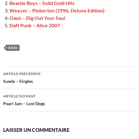
Beastie Boys – Solid Gold Hits
Weezer – Pinkerton (1996, Deluxe Edition)
Oasis – Dig Out Your Soul
Daft Punk – Alive 2007
R.E.M.
Navigation
ARTICLE PRÉCÉDENT
des
Suede – Singles
articles
ARTICLE SUIVANT
Pearl Jam – Lost Dogs
LAISSER UN COMMENTAIRE