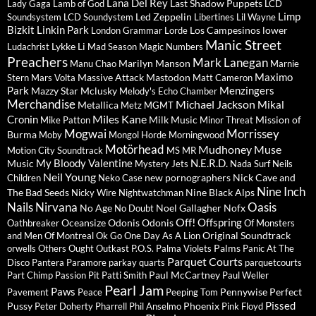
Lana Del Rey
Last Shadow Puppets
Lady Gaga
Lamb of God
LCD
Limp
Led Zeppelin
Soundsystem
LCD Soundystem
Libertines
Lil Wayne
Bizkit
Linkin Park
Los Campesinos
lower
London Grammar
Lorde
Manic Street
Lykke Li
Ludachrist
Mad Season
Magic Numbers
Preachers
Mark Lanegan
Marilyn Manson
Manu Chao
Marnie
Maximo
Massive Attack
Mastodon
Stern
Mars Volta
Matt Cameron
Park
Menzingers
Mazzy Star
Mclusky
Melody's Echo Chamber
Merchandise
Michael Jackson
Mikal
Metallica
Metz
MGMT
Miles Kane
Cronin
Milk Music
Mission of
Mike Patton
Minor Threat
Mogwai
Morrissey
Burma
Moby
Mongol Horde
Morningwood
Motörhead
Mudhoney
Muse
Motion City Soundtrack
MS MR
My Bloody Valentine
N.E.R.D.
Music
Mystery Jets
Nada Surf
Neils
Neil Young
new pornographers
Nick Cave and
Children
Neko Case
Nine Inch
The Bad Seeds
Nine Black Alps
Nicky Wire
Nightwatchman
Nails
Nirvana
Oasis
No Age
Noel Gallagher
Nofx
No Doubt
Off!
Offspring
Oceansize
Odonis Odonis
Oathbreaker
Of Monsters
Original Soundtrack
and Men
Of Montreal
Ok Go
One Day As A Lion
Palms
orwells
Others
Ought
Outkast
P.O.S.
Palma Violets
Panic At The
Parquet Courts
Disco
Pantera
Paramore
parkay quarts
parquetcourts
Paul McCartney
Part Chimp
Passion Pit
Patti Smith
Paul Weller
Pearl Jam
Paws
Pennywise
Perfect
Pavement
Peace
Peeping Tom
Pissed
Pussy
Phoenix
Peter Doherty
Pharrell
Phil Anselmo
Pink Floyd