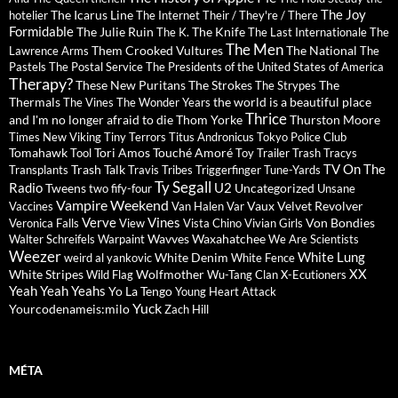
The Joy
The Icarus Line
hotelier
The Internet
Their / They're / There
Formidable
The Julie Ruin
The Knife
The K.
The Last Internationale
The
The Men
Them Crooked Vultures
The National
Lawrence Arms
The
Pastels
The Postal Service
The Presidents of the United States of America
Therapy?
These New Puritans
The Strokes
The
The Strypes
Thermals
the world is a beautiful place
The Vines
The Wonder Years
Thrice
and I'm no longer afraid to die
Thom Yorke
Thurston Moore
Times New Viking
Tiny Terrors
Titus Andronicus
Tokyo Police Club
Tomahawk
Tori Amos
Touché Amoré
Tool
Toy
Trailer Trash Tracys
TV On The
Trash Talk
Transplants
Travis
Tribes
Triggerfinger
Tune-Yards
Ty Segall
Radio
U2
Tweens
Uncategorized
two fify-four
Unsane
Vampire Weekend
Vaux
Velvet Revolver
Vaccines
Van Halen
Var
Verve
Vines
Von Bondies
Veronica Falls
View
Vista Chino
Vivian Girls
Wavves
Waxahatchee
Walter Schreifels
Warpaint
We Are Scientists
Weezer
White Lung
White Denim
weird al yankovic
White Fence
XX
White Stripes
Wolfmother
Wild Flag
Wu-Tang Clan
X-Ecutioners
Yeah Yeah Yeahs
Yo La Tengo
Young Heart Attack
Yuck
Yourcodenameis:milo
Zach Hill
MÉTA