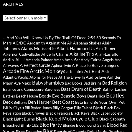
ARCHIVES
Archives
... And You Will Know Us By The Trail Of Dead
2:54
30 Seconds To
AC/DC
Against Me
Alain
Mars
Aerosmith
Air
Alabama Shakes
Alanis Morissette
Albert Hammond Jr.
Johannes
Alex Turner
Alkaline Trio
Alice In Chains
allo
Algernon Cadwallader
Allah-Las
Alt-J
darlin'
Amanda Palmer
Amen
Amplifier
Andy Cairns
Angels And
A Perfect Circle
A Place To Bury Strangers
Airwaves
Aphex Twin
Arctic Monkeys
Arcade Fire
Ash
Art Brut
ariel pink
Audioslave
Auf der
Atlantic/Pacific
Atoms for Peace
At The Drive-In
Babyshambles
Bad Religion
Maur
Aye Nako
Bad Books
Bad Brains
Bass Drum of Death
Balance and Composure
Baroness
Bat for Lashes
Beatles
Beastie Boys
Beady Eye
Beatallica
Battles
Beach House
Beck
Ben Harper
Best Coast
Be Your Own Pet
Bellrays
Beta Band
Biffy Clyro
Bjork
Bill Ryder-Jones
Billy Corgan
Billy Talent
Black Box
Black Francis
Revelation
Black Crowes
Black Keys
Black Label Society
Black Rebel Motorcycle Club
Black Light Burns
Black Sabbath
Bloc Party
Blood Red
Bleached
Blink-182
Blondie
Bloodhound Gang
Blur
Shoes
Boards of Canada
Bob Mould
Bombay
Blues Explosion