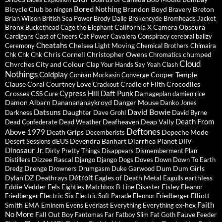
Bored Nothing
Bicycle Club
Brandon Boyd
Breton
bo ningen
Bravery
Brian Wilson
British Sea Power
Brody Dalle
Brokencyde
Bromheads Jacket
Bronx
California X
Camera Obscura
Buckethead
Cage the Elephant
Cardigans
Cast of Cheers
Cat Power
Cavalera Conspiracy
cerebral ballzy
Cheatahs
Chelsea Light Moving
Ceremony
Chemical Brothers
Chimaira
Chris Cornell
Christopher Owens
chumped
Chk Chk Chk
Chromatics
Cloud
Chvrches
City and Colour
Clap Your Hands Say Yeah
Clash
Nothings
Coldplay
Cooper Temple
Connan Mockasin
Converge
Clause
Coral
Courtney Love
Cradle of Filth
Crocodiles
Crackout
Cypress Hill
Daft Punk
Crosses
CSS
Cure
Damageplan
damien rice
Damon Albarn
Dananananaykroyd
Danger Mouse
Danko Jones
David Bowie
Datsuns
Daughter
Darkness
Dave Grohl
David Byrne
Death From
Deafheaven
Deap Vally
Dead Confederate
Dead Weather
Deftones
Above 1979
Death Grips
Depeche Mode
Decemberists
dEUS
Devendra Banhart
Diarrhea Planet
Desert Sessions
DIIV
Dinosaur Jr.
Dirty Pretty Things
Disappears
Dismemberment Plan
Dizzee Rascal
Distillers
Django Django
Dogs
Doves
Down
Down To Earth
Drenge
Dum Dum Girls
Dredg
Drowners
Drumgasm
Duke Garwood
Détroit
Dylan
DZ Deathrays
Eagles of Death Metal
earthless
Eagulls
Eddie Vedder
Eels
Eisley
Eighties Matchbox B-Line Disaster
Eleanor
Electric Six
Elliott
Friedberger
Electric Soft Parade
Eleonor Friedberger
Faith
Smith
EMA
ex-hex
Eminem
Evens
Everlast
Everything Everything
No More
Fall Out Boy
Fauve
Fantomas
Far
Fatboy Slim
Fat Goth
Feeder