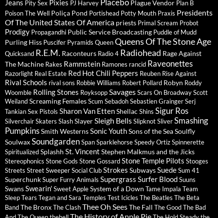
Placebo
Jeans
Pixies
Plague Vendor
Pity Sex
PJ Harvey
Plan B
Presidents
Poliça
Pond
Poison The Well
Portishead
Potty Mouth
Praxis
Of The United States Of America
priests
Primal Scream
Probot
Prodigy
Public Service Broadcasting
Propagandhi
Puddle of Mudd
Queens Of The Stone Age
Purling Hiss
Puscifer
Pyramids
Queen
R.E.M.
Radiohead
Raconteurs
Rage Against
Quicksand
Radio 4
Raveonettes
Rammstein
The Machine
Rakes
Ramones
rancid
Red Hot Chili Peppers
Razorlight
Real Estate
Reuben
Rise Against
Rival Schools
Robyn
rival sons
Robbie Williams
Robert Pollard
Roddy
Savages
Rolling Stones
Woomble
Royksopp
Scars On Broadway
Scott
Screaming Females
Weiland
Scum
Sebadoh
Sebastien Grainger
Serj
Sigur Ros
Sharon Van Etten
Shellac
Tankian
Sex Pistols
Shins
Sleigh Bells
Smashing
Slayer
Silverchair
Skaters
Slash
Slipknot
Sliver
Pumpkins
Sonic Youth
Smith Westerns
Sons of the Sea
Soulfly
Soundgarden
Soulwax
Span
Sparklehorse
Speedy Ortiz
Spinnerette
St. Vincent
Splashh
Stephen Malkmus and the Jicks
Spiritualized
Stone Temple Pilots
Stereophonics
Stone Gods
Stone Gossard
Stooges
Strokes
Suede
Subways
Streets
Street Sweeper Social Club
Sum 41
Supergrass
Surfer Blood
Superchunk
Super Furry Animals
Suuns
Swearin'
Swans
System of a Down
Sweet Apple
Tame Impala
Team
Sleep
Tears
Tegan and Sara
Temples
Test Icicles
The Beatles
The Beta
Thee Oh Sees
The Bronx
The Fall
Band
The Clash
The Good The Bad
The History of Apple Pie
And The Queen
thehell
The Hold Steady
the