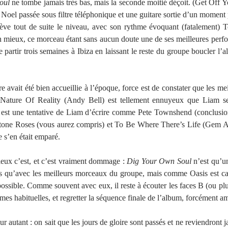
oul
ne tombe jamais très bas, mais la seconde moitié déçoit. (Get Off 
 Noel passée sous filtre téléphonique et une guitare sortie d’un moment 
ève tout de suite le niveau, avec son rythme évoquant (fatalement)
 mieux, ce morceau étant sans aucun doute une de ses meilleures perf
 partir trois semaines à Ibiza en laissant le reste du groupe boucler l’a
e avait été bien accueillie à l’époque, force est de constater que les m
Nature Of Reality (Andy Bell) est tellement ennuyeux que Liam sem
 est une tentative de Liam d’écrire comme Pete Townshend (conclusion 
Stone Roses (vous aurez compris) et To Be Where There’s Life (Gem A
 s’en était emparé.
eux c’est, et c’est vraiment dommage :
Dig Your Own Soul
n’est qu’u
 pas qu’avec les meilleurs morceaux du groupe, mais comme Oasis est c
ossible. Comme souvent avec eux, il reste à écouter les faces B (ou plu
mmes habituelles, et regretter la séquence finale de l’album, forcément am
 autant : on sait que les jours de gloire sont passés et ne reviendront 