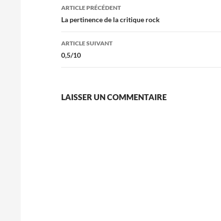
Navigation
ARTICLE PRÉCÉDENT
des
La pertinence de la critique rock
articles
ARTICLE SUIVANT
0,5/10
LAISSER UN COMMENTAIRE