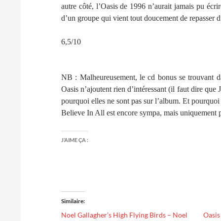
autre côté, l’Oasis de 1996 n’aurait jamais pu écri
d’un groupe qui vient tout doucement de repasser du
6,5/10
NB
: Malheureusement, le cd bonus se trouvant dan
Oasis n’ajoutent rien d’intéressant (il faut dire qu
pourquoi elles ne sont pas sur l’album. Et pourquo
Believe In All est encore sympa, mais uniquement p
J’AIME ÇA :
Similaire
Noel Gallagher’s High Flying Birds – Noel
Oasis