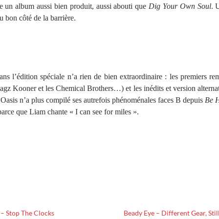
re un album aussi bien produit, aussi abouti que
Dig Your Own Soul
. 
 bon côté de la barrière.
s l’édition spéciale n’a rien de bien extraordinaire : les premiers re
e Jagz Kooner et les Chemical Brothers…) et les inédits et version altern
i Oasis n’a plus compilé ses autrefois phénoménales faces B depuis
Be 
arce que Liam chante « I can see for miles ».
 – Stop The Clocks
Beady Eye – Different Gear, Stil