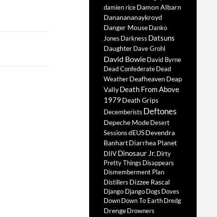
Damon Albarn
damien rice
Dananananaykroyd
Danger Mouse
Danko
Datsuns
Jones
Darkness
Daughter
Dave Grohl
David Bowie
David Byrne
Dead Confederate
Dead
Deafheaven
Deap
Weather
Death From Above
Vally
1979
Death Grips
Deftones
Decemberists
Depeche Mode
Desert
dEUS
Devendra
Sessions
Banhart
Diarrhea Planet
Dinosaur Jr.
DIIV
Dirty
Pretty Things
Disappears
Dismemberment Plan
Dizzee Rascal
Distillers
Django Django
Dogs
Doves
Down
Down To Earth
Dredg
Drenge
Drowners