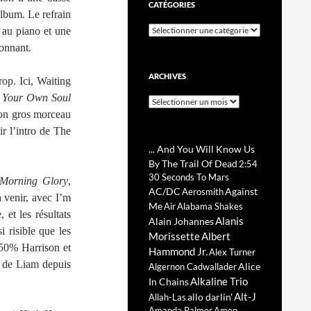
CATÉGORIES
album. Le refrain
Catégories
 au piano et une
tonnant.
ARCHIVES
op. Ici, Waiting
 Your Own Soul
Archives
bon gros morceau
r l’intro de The
... And You Will Know Us
By The Trail Of Dead
2:54
30 Seconds To Mars
Morning Glory
,
AC/DC
Against
Aerosmith
à venir, avec I’m
Me
Air
Alabama Shakes
 et les résultats
Alanis
Alain Johannes
 risible que les
Morissette
Albert
 50% Harrison et
Hammond Jr.
Alex Turner
u de Liam depuis
Alice
Algernon Cadwallader
Alkaline Trio
In Chains
Alt-J
allo darlin'
Allah-Las
Amanda Palmer
Amen