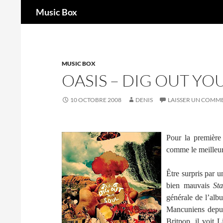
Recherche
Music Box
Aller
au
contenu
MUSIC BOX
OASIS – DIG OUT YO
10 OCTOBRE 2008
DENIS
LAISSER UN COMM
Pour la première
comme le meilleu
Être surpris par u
bien mauvais
St
générale de l’alb
Mancuniens depui
Britpop, il voit 