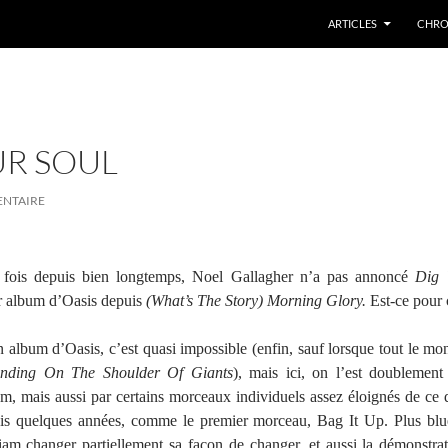
ARTICLES
CHRO
UR SOUL
ENTAIRE
 fois depuis bien longtemps, Noel Gallagher n’a pas annoncé
Dig 
r album d’Oasis depuis
(What’s The Story) Morning Glory.
Est-ce pour c
n album d’Oasis, c’est quasi impossible (enfin, sauf lorsque tout le mon
anding On The Shoulder Of Giants
), mais ici, on l’est doublement 
um, mais aussi par certains morceaux individuels assez éloignés de ce 
s quelques années, comme le premier morceau, Bag It Up. Plus blu
Liam changer partiellement sa façon de changer, et aussi la démonstra