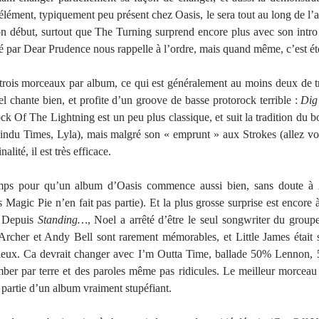
élément, typiquement peu présent chez Oasis, le sera tout au long de l’
bon début, surtout que The Turning surprend encore plus avec son intro
ré par Dear Prudence nous rappelle à l’ordre, mais quand même, c’est é
trois morceaux par album, ce qui est généralement au moins deux de tr
l chante bien, et profite d’un groove de basse protorock terrible :
Dig
ck Of The Lightning est un peu plus classique, et suit la tradition du 
ndu Times, Lyla), mais malgré son « emprunt » aux Strokes (allez voi
alité, il est très efficace.
gtemps pour qu’un album d’Oasis commence aussi bien, sans doute à
agic Pie n’en fait pas partie). Et la plus grosse surprise est encore 
 Depuis
Standing…
, Noel a arrêté d’être le seul songwriter du groupe,
rcher et Andy Bell sont rarement mémorables, et Little James était si
sérieux. Ca devrait changer avec I’m Outta Time, ballade 50% Lennon,
er par terre et des paroles même pas ridicules. Le meilleur morcea
 partie d’un album vraiment stupéfiant.