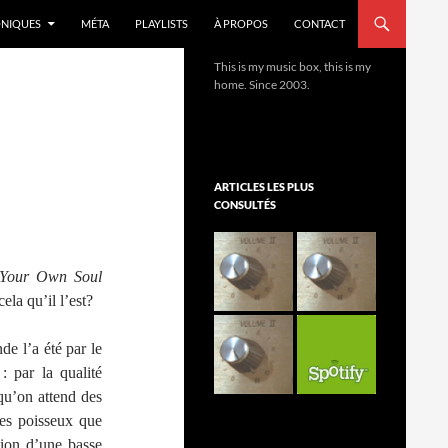
NIQUES
MÉTA
PLAYLISTS
À PROPOS
CONTACT
This is my music box, this is my
home. Since 2003.
ARTICLES LES PLUS
CONSULTÉS
Your Own Soul
ela qu’il l’est?
de l’a été par le
: par la qualité
qu’on attend des
es poisseux que
tion d’une basse