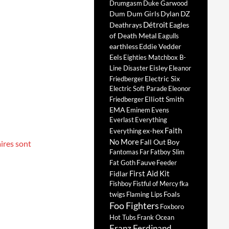
Drumgasm
Duke Garwood
Dum Dum Girls
Dylan
DZ
Détroit
Deathrays
Eagles
of Death Metal
Eagulls
earthless
Eddie Vedder
Eels
Eighties Matchbox B-
Eisley
Line Disaster
Eleanor
Electric Six
Friedberger
Electric Soft Parade
Eleonor
Elliott Smith
Friedberger
EMA
Eminem
Evens
Everlast
Everything
Faith
ex-hex
Everything
No More
Fall Out Boy
ires sont
Fantomas
Far
Fatboy Slim
Fauve
Fat Goth
Feeder
First Aid Kit
Fidlar
Fishboy
Fistful of Mercy
fka
Foals
twigs
Flaming Lips
Foo Fighters
Foxboro
Hot Tubs
Frank Ocean
Franz Ferdinand