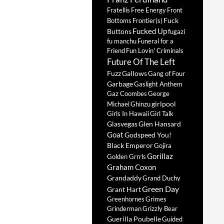
Fratellis
Free Energy
Front
Fuck
Bottoms
Frontier(s)
Fucked Up
Buttons
fugazi
fu manchu
Funeral for a
Friend
Fun Lovin' Criminals
Future Of The Left
Fuzz
Gallows
Gang of Four
Garbage
Gaslight Anthem
Gaz Coombes
George
girlpool
Michael
Ghinzu
Girls In Hawaii
Girl Talk
Glasvegas
Glen Hansard
Goat
Godspeed You!
Black Emperor
Gojira
Gorillaz
Golden Grrrls
Graham Coxon
Grandaddy
Grand Duchy
Green Day
Grant Hart
Greenhornes
Grimes
Grinderman
Grizzly Bear
Guerilla Poubelle
Guided