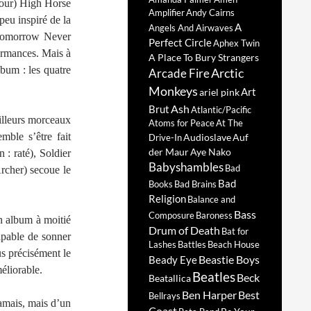
Your) High Horse
Amplifier
Andy Cairns
peu inspiré de la
A
Angels And Airwaves
 Tomorrow Never
Perfect Circle
Aphex Twin
ormances. Mais à
A Place To Bury Strangers
lbum : les quatre
Arctic
Arcade Fire
Monkeys
Art
ariel pink
Ash
Brut
Atlantic/Pacific
eilleurs morceaux
Atoms for Peace
At The
ble s’être fait
Audioslave
Auf
Drive-In
der Maur
Aye Nako
: raté), Soldier
Babyshambles
Bad
rcher) secoue le
Bad
Books
Bad Brains
Religion
Balance and
Bass
Composure
Baroness
n album à moitié
Drum of Death
Bat for
apable de sonner
Lashes
Battles
Beach House
s précisément le
Beastie Boys
Beady Eye
éliorable.
Beatles
Beck
Beatallica
Ben Harper
Best
Bellrays
jamais, mais d’un
Coast