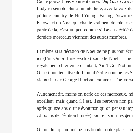
Ca ne pouvait pas vraiment durer.
Dig Your Own S
Lady ressemble plus à un interlude, avec la voix de
période country de Neil Young. Falling Down rel
Knows et un Noel qui chante vraiment de mieux en
partir de là, c’est un peu comme s’il avait décidé de
derniers morceaux viennent des autres membres.
Et même si la décision de Noel de ne plus tout écrir
ici (I’m Outta Time exclus) sont de Noel : The 
royalement chier en le chantant, Ain’t Got Nothin’
On est une tentative de Liam d’écrire comme les 
vieux sitar de George Harrison comme si The Verve
Autrement dit, moins on parle de ces morceaux, mi
excellent, mais quand il l’est, il se retrouve non
après quinze ans d’une évolution qu’on pensait imp
cd bonus de l’édition limitée) pour en sortir les ge
On ne doit quand même pas bouder notre plaisir pour