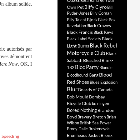
Be Your
Beta Band
Un album solide,
Biffy Clyro
Own Pet
Bill
Ryder-Jones
Billy Corgan
Bjork
Billy Talent
Black Box
Revelation
Black Crowes
Black Francis
Black Keys
Black
Black Label Society
Black Rebel
Light Burns
mix autorisés par
Motorcycle Club
Black
atives démontrent
Sabbath
Bleached
Blink-
Here Now
. OK, I
Bloc Party
182
Blondie
Blood
Bloodhound Gang
Red Shoes
Blues Explosion
Blur
Boards of Canada
Bob Mould
Bombay
Bicycle Club
bo ningen
Bored Nothing
Brandon
Boyd
Breton
Bravery
Brian
Wilson
British Sea Power
Brody Dalle
Brokencyde
Bronx
Bromheads Jacket
l Speeding