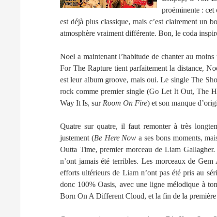
proéminente : cet 
est déjà plus classique, mais c’est clairement un 
atmosphère vraiment différente. Bon, le coda inspi
Noel a maintenant l’habitude de chanter au moins 
For The Rapture tient parfaitement la distance, Noe
est leur album groove, mais oui. Le single The Sho
rock comme premier single (Go Let It Out, The Hi
Way It Is, sur
Room On Fire
) et son manque d’origin
Quatre sur quatre, il faut remonter à très lon
justement (
Be Here Now
a ses bons moments, mais M
Outta Time, premier morceau de Liam Gallagher.
n’ont jamais été terribles. Les morceaux de Gem A
efforts ultérieurs de Liam n’ont pas été pris au 
donc 100% Oasis, avec une ligne mélodique à tomb
Born On A Different Cloud, et la fin de la première