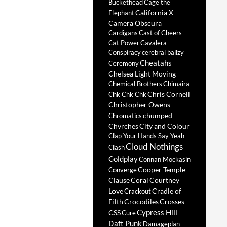
Buckethead
Cage the
California X
Elephant
Camera Obscura
Cardigans
Cast of Cheers
Cat Power
Cavalera
Conspiracy
cerebral ballzy
Cheatahs
Ceremony
Chelsea Light Moving
Chemical Brothers
Chimaira
Chris Cornell
Chk Chk Chk
Christopher Owens
chumped
Chromatics
Chvrches
City and Colour
Clap Your Hands Say Yeah
Cloud Nothings
Clash
Coldplay
Connan Mockasin
Cooper Temple
Converge
Clause
Coral
Courtney
Love
Cradle of
Crackout
Filth
Crocodiles
Crosses
Cypress Hill
CSS
Cure
Daft Punk
Damageplan