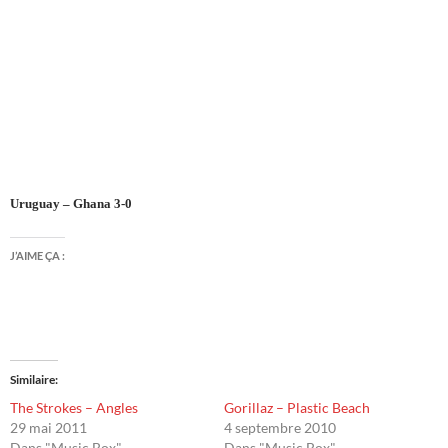
Uruguay – Ghana 3-0
J’AIME ÇA :
Similaire
The Strokes – Angles
Gorillaz – Plastic Beach
29 mai 2011
4 septembre 2010
Dans "Music Box"
Dans "Music Box"