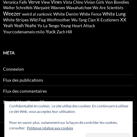
Verve
Vines
Von Bondies
Veronica Falls
View
Vista Chino
Vivian Girls
Wavves
Waxahatchee
Walter Schreifels
Warpaint
We Are Scientists
Weezer
White Lung
White Denim
weird al yankovic
White Fence
XX
White Stripes
Wolfmother
Wild Flag
Wu-Tang Clan
X-Ecutioners
Yeah Yeah Yeahs
Yo La Tengo
Young Heart Attack
Yuck
Yourcodenameis:milo
Zach Hill
MÉTA
Connexion
Flux des publications
Flux des commentaires
Site de WordPress-FR
Confidentialité et cookies : ce site utilise des cookies. En continuant à utiliser
ce site Web, vous acceptez leur utilisation.
Pour en savoir plus, notamment sur la façon de contrôler les cookies,
consultez :
Politique relative aux cookies