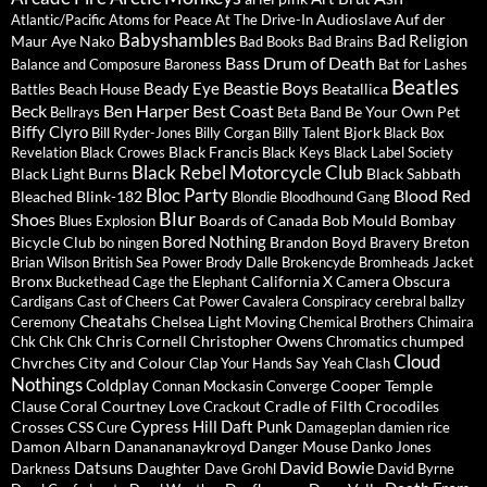
Audioslave
Auf der
Atlantic/Pacific
Atoms for Peace
At The Drive-In
Babyshambles
Bad Religion
Maur
Aye Nako
Bad Books
Bad Brains
Bass Drum of Death
Balance and Composure
Baroness
Bat for Lashes
Beatles
Beastie Boys
Beady Eye
Beatallica
Battles
Beach House
Beck
Ben Harper
Best Coast
Be Your Own Pet
Bellrays
Beta Band
Biffy Clyro
Bjork
Bill Ryder-Jones
Billy Corgan
Billy Talent
Black Box
Black Francis
Revelation
Black Crowes
Black Keys
Black Label Society
Black Rebel Motorcycle Club
Black Light Burns
Black Sabbath
Bloc Party
Blood Red
Bleached
Blink-182
Blondie
Bloodhound Gang
Blur
Shoes
Boards of Canada
Bob Mould
Bombay
Blues Explosion
Bored Nothing
Bicycle Club
Brandon Boyd
Breton
bo ningen
Bravery
Brian Wilson
British Sea Power
Brody Dalle
Brokencyde
Bromheads Jacket
Bronx
California X
Camera Obscura
Buckethead
Cage the Elephant
Cardigans
Cast of Cheers
Cat Power
Cavalera Conspiracy
cerebral ballzy
Cheatahs
Chelsea Light Moving
Ceremony
Chemical Brothers
Chimaira
Chris Cornell
Christopher Owens
chumped
Chk Chk Chk
Chromatics
Cloud
Chvrches
City and Colour
Clap Your Hands Say Yeah
Clash
Nothings
Coldplay
Cooper Temple
Connan Mockasin
Converge
Clause
Coral
Courtney Love
Cradle of Filth
Crocodiles
Crackout
Cypress Hill
Daft Punk
Crosses
CSS
Cure
Damageplan
damien rice
Damon Albarn
Dananananaykroyd
Danger Mouse
Danko Jones
David Bowie
Datsuns
Daughter
Darkness
Dave Grohl
David Byrne