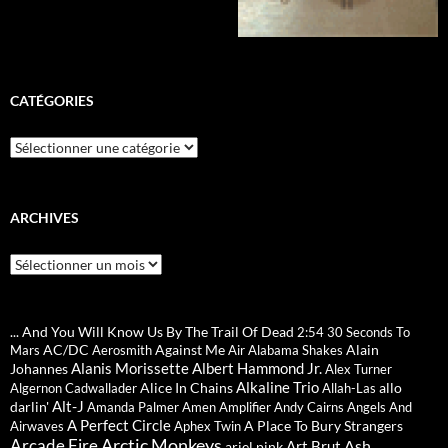
CATÉGORIES
Catégories
ARCHIVES
Archives
... And You Will Know Us By The Trail Of Dead
2:54
30 Seconds To
AC/DC
Against Me
Alain
Mars
Aerosmith
Air
Alabama Shakes
Alanis Morissette
Albert Hammond Jr.
Johannes
Alex Turner
Alkaline Trio
Alice In Chains
allo
Algernon Cadwallader
Allah-Las
Alt-J
darlin'
Amanda Palmer
Amen
Amplifier
Andy Cairns
Angels And
A Perfect Circle
A Place To Bury Strangers
Airwaves
Aphex Twin
Arctic Monkeys
Arcade Fire
Ash
Art Brut
ariel pink