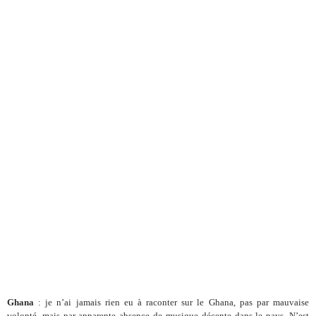
Ghana
: je n’ai jamais rien eu à raconter sur le Ghana, pas par mauvaise
volonté, mais par apparente absence de musique décente dans le pays. N’est