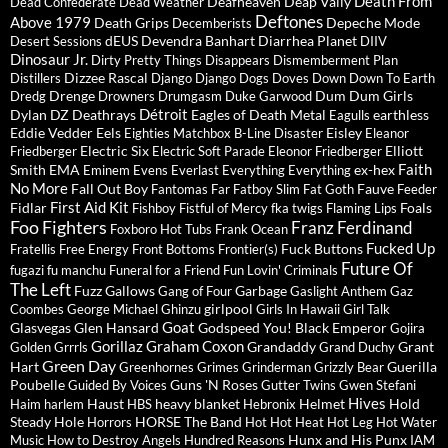
Death From
Deafheaven
Deap Vally
Dead Confederate
Dead Weather
Deftones
Above 1979
Death Grips
Depeche Mode
Decemberists
dEUS
Devendra Banhart
Diarrhea Planet
Desert Sessions
DIIV
Dinosaur Jr.
Dirty Pretty Things
Disappears
Dismemberment Plan
Dizzee Rascal
Distillers
Django Django
Dogs
Doves
Down
Down To Earth
Drenge
Dum Dum Girls
Dredg
Drowners
Drumgasm
Duke Garwood
Détroit
Dylan
DZ Deathrays
Eagles of Death Metal
earthless
Eagulls
Eddie Vedder
Eels
Eisley
Eighties Matchbox B-Line Disaster
Eleanor
Electric Six
Elliott
Friedberger
Electric Soft Parade
Eleonor Friedberger
Faith
Smith
EMA
ex-hex
Eminem
Evens
Everlast
Everything Everything
No More
Fall Out Boy
Fauve
Fantomas
Far
Fatboy Slim
Fat Goth
Feeder
First Aid Kit
Fidlar
Foals
Fishboy
Fistful of Mercy
fka twigs
Flaming Lips
Foo Fighters
Franz Ferdinand
Foxboro Hot Tubs
Frank Ocean
Fucked Up
Fuck Buttons
Fratellis
Free Energy
Front Bottoms
Frontier(s)
Future Of
fugazi
fu manchu
Funeral for a Friend
Fun Lovin' Criminals
The Left
Fuzz
Gallows
Garbage
Gang of Four
Gaslight Anthem
Gaz
girlpool
Coombes
George Michael
Ghinzu
Girls In Hawaii
Girl Talk
Goat
Glasvegas
Glen Hansard
Godspeed You! Black Emperor
Gojira
Gorillaz
Graham Coxon
Grandaddy
Grant
Golden Grrrls
Grand Duchy
Green Day
Hart
Guerilla
Greenhornes
Grimes
Grinderman
Grizzly Bear
Poubelle
Guns 'N Roses
Guided By Voices
Gutter Twins
Gwen Stefani
Hives
Haust
heavy blanket
Helmet
Hold
Haim
harlem
HBS
Hebronix
Steady
Hole
HORSE The Band
Horrors
Hot Hot Heat
Hot Leg
Hot Water
Hunx and His Punx
Music
How to Destroy Angels
Hundred Reasons
IAM