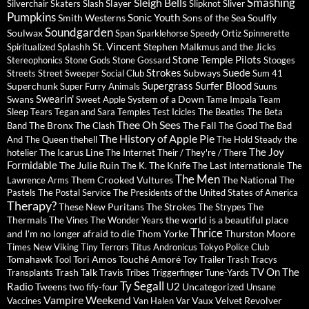
Sleigh Bells
Smashing
Slayer
Silverchair
Skaters
Slash
Slipknot
Sliver
Pumpkins
Sonic Youth
Smith Westerns
Sons of the Sea
Soulfly
Soundgarden
Soulwax
Span
Sparklehorse
Speedy Ortiz
Spinnerette
St. Vincent
Splashh
Stephen Malkmus and the Jicks
Spiritualized
Stone Temple Pilots
Stereophonics
Stone Gods
Stone Gossard
Stooges
Strokes
Suede
Subways
Streets
Street Sweeper Social Club
Sum 41
Supergrass
Surfer Blood
Superchunk
Super Furry Animals
Suuns
Swearin'
Swans
System of a Down
Sweet Apple
Tame Impala
Team
Sleep
Tears
Tegan and Sara
Temples
Test Icicles
The Beatles
The Beta
Thee Oh Sees
The Bronx
The Fall
Band
The Clash
The Good The Bad
The History of Apple Pie
And The Queen
thehell
The Hold Steady
the
The Joy
The Icarus Line
hotelier
The Internet
Their / They're / There
Formidable
The Julie Ruin
The Knife
The K.
The Last Internationale
The
The Men
Them Crooked Vultures
The National
Lawrence Arms
The
Pastels
The Postal Service
The Presidents of the United States of America
Therapy?
These New Puritans
The Strokes
The
The Strypes
Thermals
the world is a beautiful place
The Vines
The Wonder Years
Thrice
and I'm no longer afraid to die
Thom Yorke
Thurston Moore
Times New Viking
Tiny Terrors
Titus Andronicus
Tokyo Police Club
Tomahawk
Tori Amos
Touché Amoré
Tool
Toy
Trailer Trash Tracys
TV On The
Trash Talk
Transplants
Travis
Tribes
Triggerfinger
Tune-Yards
Ty Segall
Radio
U2
Tweens
Uncategorized
two fify-four
Unsane
Vampire Weekend
Vaux
Velvet Revolver
Vaccines
Van Halen
Var