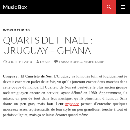
Aller
Recherche
Music Box
au
MENU
contenu
PRINCI
WORLD CUP '10
QUARTS DE FINALE :
URUGUAY – GHANA
3 JUILLET 2010
DENIS
LAISSER UN COMMENTAIRE
Uruguay : El Cuarteto de Nos
. L’Uruguay va loin, très loin, et logiquement je
devrais encore en parler deux fois, vu qu’ils joueront encore deux matches dans
cette coupe du monde. El Cuarteto de Nos est peut-être le plus ancien groupe
rock uruguayen encore en activité, ayant débuté en 1980. Apparemment, ils
mixent un peu de tout dans leur musique, qu’ils pimentent d’humour. Sans
doute un peu gras, mais bon. Leur
myspace
permet d’entendre quelques
morceaux assez représentatifs de leur style un peu grandiose, touche à tout et
parfois vulgaire, mais ça se laisse écouter quand même.