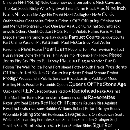
Neil Young
new pornographers
Nick Cave and
Children
Neko Case
Nine Inch
The Bad Seeds
Nine Black Alps
Nicky Wire
Nightwatchman
Nails
Nirvana
Oasis
No Age
Noel Gallagher
Nofx
No Doubt
Off!
Offspring
Oceansize
Odonis Odonis
Oathbreaker
Of Monsters
Original Soundtrack
and Men
Of Montreal
Ok Go
One Day As A Lion
Palms
orwells
Others
Ought
Outkast
P.O.S.
Palma Violets
Panic At The
Parquet Courts
Disco
Pantera
Paramore
parkay quarts
parquetcourts
Paul McCartney
Part Chimp
Passion Pit
Patti Smith
Paul Weller
Pearl Jam
Paws
Pennywise
Perfect
Pavement
Peace
Peeping Tom
Pissed
Pussy
Phoenix
Peter Doherty
Pharrell
Phil Anselmo
Pink Floyd
Placebo
Jeans
Pixies
Plague Vendor
Pity Sex
PJ Harvey
Plan B
Presidents
Poliça
Pond
Poison The Well
Portishead
Potty Mouth
Praxis
Of The United States Of America
priests
Primal Scream
Probot
Prodigy
Public Service Broadcasting
Propagandhi
Puddle of Mudd
Queens Of The Stone Age
Purling Hiss
Puscifer
Pyramids
Queen
R.E.M.
Radiohead
Raconteurs
Rage Against
Quicksand
Radio 4
Raveonettes
Rammstein
The Machine
Rakes
Ramones
rancid
Red Hot Chili Peppers
Razorlight
Real Estate
Reuben
Rise Against
Rival Schools
Robyn
rival sons
Robbie Williams
Robert Pollard
Roddy
Savages
Rolling Stones
Woomble
Royksopp
Scars On Broadway
Scott
Screaming Females
Weiland
Scum
Sebadoh
Sebastien Grainger
Serj
Sigur Ros
Sharon Van Etten
Shellac
Tankian
Sex Pistols
Shins