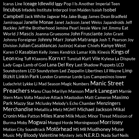
Iceage
Idlewild
Iggy Pop
I Is Another
Icarus Line
Imperial Teen
Incubus
Isobel
Interpol
Infadels
Institute
Iron Maiden
Isaïah
Campbell
Jack White
Jagwar Ma
Jake Bugg
James Dean Bradfield
Janelle Monae
Jamiroquai
Janet Jackson
Janet Weiss
Japandroids
Jeff
Jimmy Eat
Buckley
Jeff the Brotherhood
Jemina Pearl
Jessie Ware
Jet
J Mascis
John Frusciante
World
Joanna Gruesome
John Grant
Johnny Marr
Jonah Matranga
Johnny Foreigner
Josh T. Pearson
Joy
Julian Casablancas
Kanye West
Kaiser Chiefs
Division
Justin(e)
Kings of
Kasabian
Karen O
Kelly Jones
Kendrick Lamar
Kills
Kinesis
Leon
Korn
Kurt Vile
Klaxons
Kylesa
La Dispute
King Tuff
KT Tunstall
Lana Del Rey
Last Shadow Puppets
Lady Gaga
Lamb of God
LCD
Limp
Led Zeppelin
Soundsystem
LCD Soundystem
Libertines
Lil Wayne
Bizkit
Linkin Park
Los Campesinos
lower
London Grammar
Lorde
Manic Street
Lykke Li
Ludachrist
Mad Season
Magic Numbers
Preachers
Mark Lanegan
Marilyn Manson
Manu Chao
Marnie
Maximo
Massive Attack
Mastodon
Stern
Mars Volta
Matt Cameron
Park
Menzingers
Mazzy Star
Mclusky
Melody's Echo Chamber
Merchandise
Michael Jackson
Mikal
Metallica
Metz
MGMT
Miles Kane
Cronin
Milk Music
Mission of
Mike Patton
Minor Threat
Mogwai
Morrissey
Burma
Moby
Mongol Horde
Morningwood
Motörhead
Mudhoney
Muse
Motion City Soundtrack
MS MR
My Bloody Valentine
N.E.R.D.
Music
Mystery Jets
Nada Surf
Neils