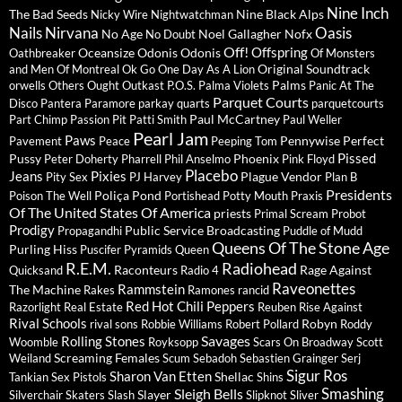
Nine Inch
The Bad Seeds
Nine Black Alps
Nicky Wire
Nightwatchman
Nails
Nirvana
Oasis
No Age
Noel Gallagher
Nofx
No Doubt
Off!
Offspring
Oceansize
Odonis Odonis
Oathbreaker
Of Monsters
Original Soundtrack
and Men
Of Montreal
Ok Go
One Day As A Lion
Palms
orwells
Others
Ought
Outkast
P.O.S.
Palma Violets
Panic At The
Parquet Courts
Disco
Pantera
Paramore
parkay quarts
parquetcourts
Paul McCartney
Part Chimp
Passion Pit
Patti Smith
Paul Weller
Pearl Jam
Paws
Pennywise
Perfect
Pavement
Peace
Peeping Tom
Pissed
Pussy
Phoenix
Peter Doherty
Pharrell
Phil Anselmo
Pink Floyd
Placebo
Jeans
Pixies
Plague Vendor
Pity Sex
PJ Harvey
Plan B
Presidents
Poliça
Pond
Poison The Well
Portishead
Potty Mouth
Praxis
Of The United States Of America
priests
Primal Scream
Probot
Prodigy
Public Service Broadcasting
Propagandhi
Puddle of Mudd
Queens Of The Stone Age
Purling Hiss
Puscifer
Pyramids
Queen
R.E.M.
Radiohead
Raconteurs
Rage Against
Quicksand
Radio 4
Raveonettes
Rammstein
The Machine
Rakes
Ramones
rancid
Red Hot Chili Peppers
Razorlight
Real Estate
Reuben
Rise Against
Rival Schools
Robyn
rival sons
Robbie Williams
Robert Pollard
Roddy
Savages
Rolling Stones
Woomble
Royksopp
Scars On Broadway
Scott
Screaming Females
Weiland
Scum
Sebadoh
Sebastien Grainger
Serj
Sigur Ros
Sharon Van Etten
Shellac
Tankian
Sex Pistols
Shins
Sleigh Bells
Smashing
Slayer
Silverchair
Skaters
Slash
Slipknot
Sliver