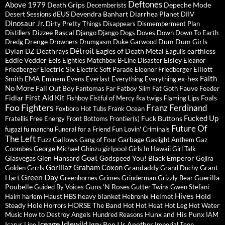
Deftones
Above 1979
Death Grips
Depeche Mode
Decemberists
dEUS
Devendra Banhart
Diarrhea Planet
Desert Sessions
DIIV
Dinosaur Jr.
Dirty Pretty Things
Disappears
Dismemberment Plan
Dizzee Rascal
Distillers
Django Django
Dogs
Doves
Down
Down To Earth
Drenge
Dum Dum Girls
Dredg
Drowners
Drumgasm
Duke Garwood
Détroit
Dylan
DZ Deathrays
Eagles of Death Metal
earthless
Eagulls
Eddie Vedder
Eels
Eisley
Eighties Matchbox B-Line Disaster
Eleanor
Electric Six
Elliott
Friedberger
Electric Soft Parade
Eleonor Friedberger
Faith
Smith
EMA
ex-hex
Eminem
Evens
Everlast
Everything Everything
No More
Fall Out Boy
Fauve
Fantomas
Far
Fatboy Slim
Fat Goth
Feeder
First Aid Kit
Fidlar
Foals
Fishboy
Fistful of Mercy
fka twigs
Flaming Lips
Foo Fighters
Franz Ferdinand
Foxboro Hot Tubs
Frank Ocean
Fucked Up
Fuck Buttons
Fratellis
Free Energy
Front Bottoms
Frontier(s)
Future Of
fugazi
fu manchu
Funeral for a Friend
Fun Lovin' Criminals
The Left
Fuzz
Gallows
Garbage
Gang of Four
Gaslight Anthem
Gaz
girlpool
Coombes
George Michael
Ghinzu
Girls In Hawaii
Girl Talk
Goat
Glasvegas
Glen Hansard
Godspeed You! Black Emperor
Gojira
Gorillaz
Graham Coxon
Grandaddy
Grant
Golden Grrrls
Grand Duchy
Green Day
Hart
Guerilla
Greenhornes
Grimes
Grinderman
Grizzly Bear
Poubelle
Guns 'N Roses
Guided By Voices
Gutter Twins
Gwen Stefani
Hives
Haust
heavy blanket
Helmet
Hold
Haim
harlem
HBS
Hebronix
Steady
Hole
HORSE The Band
Horrors
Hot Hot Heat
Hot Leg
Hot Water
Hunx and His Punx
Music
How to Destroy Angels
Hundred Reasons
IAM
Iceage
Idlewild
Iggy Pop
I Is Another
Icarus Line
Imperial Teen