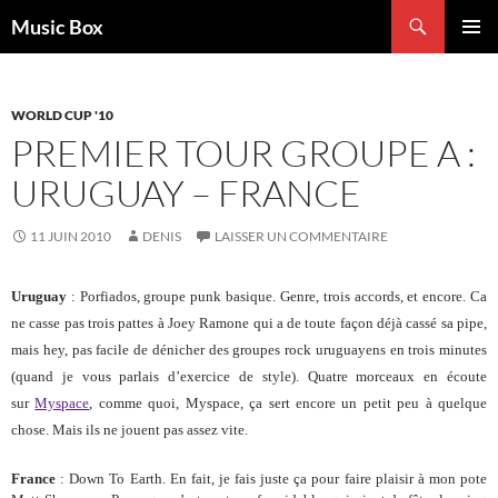
Aller
Recherche
Music Box
au
MENU
contenu
PRINCI
WORLD CUP '10
PREMIER TOUR GROUPE A :
URUGUAY – FRANCE
11 JUIN 2010
DENIS
LAISSER UN COMMENTAIRE
Uruguay
: Porfiados, groupe punk basique. Genre, trois accords, et encore. Ca
ne casse pas trois pattes à Joey Ramone qui a de toute façon déjà cassé sa pipe,
mais hey, pas facile de dénicher des groupes rock uruguayens en trois minutes
(quand je vous parlais d’exercice de style). Quatre morceaux en écoute
sur
Myspace
, comme quoi, Myspace, ça sert encore un petit peu à quelque
chose. Mais ils ne jouent pas assez vite.
France
: Down To Earth. En fait, je fais juste ça pour faire plaisir à mon pote