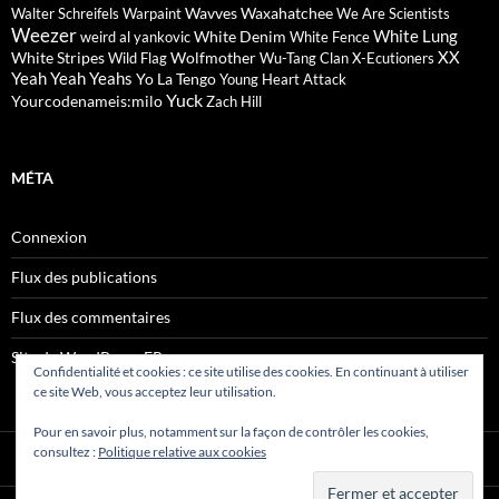
Wavves
Waxahatchee
Walter Schreifels
Warpaint
We Are Scientists
Weezer
White Lung
White Denim
weird al yankovic
White Fence
XX
White Stripes
Wolfmother
Wild Flag
Wu-Tang Clan
X-Ecutioners
Yeah Yeah Yeahs
Yo La Tengo
Young Heart Attack
Yuck
Yourcodenameis:milo
Zach Hill
MÉTA
Connexion
Flux des publications
Flux des commentaires
Site de WordPress-FR
Confidentialité et cookies : ce site utilise des cookies. En continuant à utiliser
ce site Web, vous acceptez leur utilisation.
Pour en savoir plus, notamment sur la façon de contrôler les cookies,
consultez :
Politique relative aux cookies