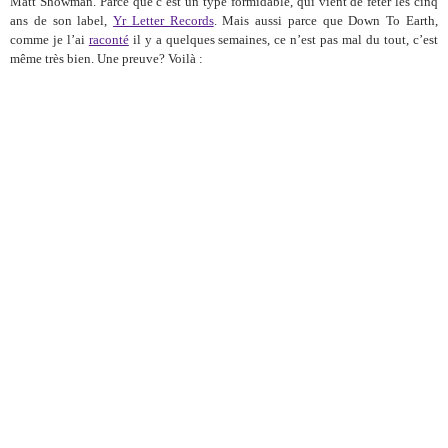
Matt Showman. Parce que c’est un type formidable, qui vient de fêter les cinq
ans de son label,
Yr Letter Records
. Mais aussi parce que Down To Earth,
comme je l’ai
raconté
il y a quelques semaines, ce n’est pas mal du tout, c’est
même très bien. Une preuve? Voilà :