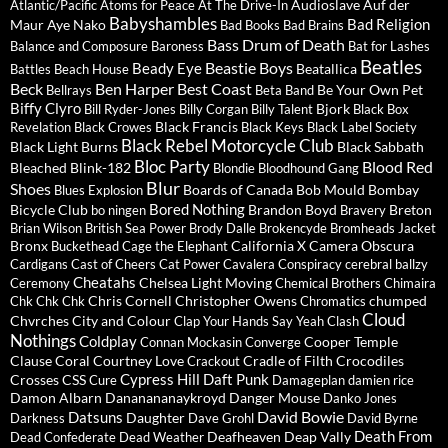
Audioslave
Auf der
Atlantic/Pacific
Atoms for Peace
At The Drive-In
Babyshambles
Bad Religion
Maur
Aye Nako
Bad Books
Bad Brains
Bass Drum of Death
Balance and Composure
Baroness
Bat for Lashes
Beatles
Beastie Boys
Beady Eye
Beatallica
Battles
Beach House
Beck
Ben Harper
Best Coast
Be Your Own Pet
Bellrays
Beta Band
Biffy Clyro
Bjork
Bill Ryder-Jones
Billy Corgan
Billy Talent
Black Box
Black Francis
Revelation
Black Crowes
Black Keys
Black Label Society
Black Rebel Motorcycle Club
Black Light Burns
Black Sabbath
Bloc Party
Blood Red
Bleached
Blink-182
Blondie
Bloodhound Gang
Blur
Shoes
Boards of Canada
Bob Mould
Bombay
Blues Explosion
Bored Nothing
Bicycle Club
Brandon Boyd
Breton
bo ningen
Bravery
Brian Wilson
British Sea Power
Brody Dalle
Brokencyde
Bromheads Jacket
Bronx
California X
Camera Obscura
Buckethead
Cage the Elephant
Cardigans
Cast of Cheers
Cat Power
Cavalera Conspiracy
cerebral ballzy
Cheatahs
Chelsea Light Moving
Ceremony
Chemical Brothers
Chimaira
Chris Cornell
Christopher Owens
chumped
Chk Chk Chk
Chromatics
Cloud
Chvrches
City and Colour
Clap Your Hands Say Yeah
Clash
Nothings
Coldplay
Cooper Temple
Connan Mockasin
Converge
Clause
Coral
Courtney Love
Cradle of Filth
Crocodiles
Crackout
Cypress Hill
Daft Punk
Crosses
CSS
Cure
Damageplan
damien rice
Damon Albarn
Dananananaykroyd
Danger Mouse
Danko Jones
David Bowie
Datsuns
Daughter
Darkness
Dave Grohl
David Byrne
Death From
Deafheaven
Deap Vally
Dead Confederate
Dead Weather