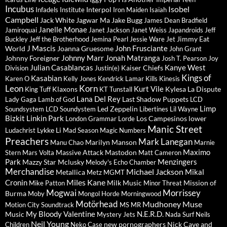
Incubus
Isobel
Interpol
Infadels
Institute
Iron Maiden
Isaïah
Campbell
Jack White
Jagwar Ma
Jake Bugg
James Dean Bradfield
Janelle Monae
Jamiroquai
Janet Jackson
Janet Weiss
Japandroids
Jeff
Jimmy Eat
Buckley
Jeff the Brotherhood
Jemina Pearl
Jessie Ware
Jet
J Mascis
John Frusciante
World
Joanna Gruesome
John Grant
Johnny Marr
Jonah Matranga
Johnny Foreigner
Josh T. Pearson
Joy
Julian Casablancas
Kanye West
Kaiser Chiefs
Division
Justin(e)
Kings of
Kasabian
Karen O
Kelly Jones
Kendrick Lamar
Kills
Kinesis
Leon
Korn
Kurt Vile
Klaxons
Kylesa
La Dispute
King Tuff
KT Tunstall
Lana Del Rey
Last Shadow Puppets
Lady Gaga
Lamb of God
LCD
Limp
Led Zeppelin
Soundsystem
LCD Soundystem
Libertines
Lil Wayne
Bizkit
Linkin Park
Los Campesinos
lower
London Grammar
Lorde
Manic Street
Lykke Li
Ludachrist
Mad Season
Magic Numbers
Preachers
Mark Lanegan
Marilyn Manson
Manu Chao
Marnie
Maximo
Massive Attack
Mastodon
Stern
Mars Volta
Matt Cameron
Park
Menzingers
Mazzy Star
Mclusky
Melody's Echo Chamber
Merchandise
Michael Jackson
Mikal
Metallica
Metz
MGMT
Miles Kane
Cronin
Milk Music
Mission of
Mike Patton
Minor Threat
Mogwai
Morrissey
Burma
Moby
Mongol Horde
Morningwood
Motörhead
Mudhoney
Muse
Motion City Soundtrack
MS MR
My Bloody Valentine
N.E.R.D.
Music
Mystery Jets
Nada Surf
Neils
Neil Young
new pornographers
Nick Cave and
Children
Neko Case