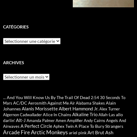
CATÉGORIES
Catégories
ARCHIVES
Archives
... And You Will Know Us By The Trail Of Dead
2:54
30 Seconds To
AC/DC
Against Me
Alain
Mars
Aerosmith
Air
Alabama Shakes
Alanis Morissette
Albert Hammond Jr.
Johannes
Alex Turner
Alkaline Trio
Alice In Chains
allo
Algernon Cadwallader
Allah-Las
Alt-J
darlin'
Amanda Palmer
Amen
Amplifier
Andy Cairns
Angels And
A Perfect Circle
A Place To Bury Strangers
Airwaves
Aphex Twin
Arctic Monkeys
Arcade Fire
Ash
Art Brut
ariel pink