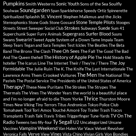
Pumpkins
Sonic Youth
Smith Westerns
Sons of the Sea
Soulfly
Soundgarden
Soulwax
Span
Sparklehorse
Speedy Ortiz
Spinnerette
St. Vincent
Splashh
Stephen Malkmus and the Jicks
Spiritualized
Stone Temple Pilots
Stereophonics
Stone Gods
Stone Gossard
Stooges
Strokes
Suede
Subways
Streets
Street Sweeper Social Club
Sum 41
Supergrass
Surfer Blood
Superchunk
Super Furry Animals
Suuns
Swearin'
Swans
System of a Down
Sweet Apple
Tame Impala
Team
Sleep
Tears
Tegan and Sara
Temples
Test Icicles
The Beatles
The Beta
Thee Oh Sees
The Bronx
The Fall
Band
The Clash
The Good The Bad
The History of Apple Pie
And The Queen
thehell
The Hold Steady
the
The Joy
The Icarus Line
hotelier
The Internet
Their / They're / There
Formidable
The Julie Ruin
The Knife
The K.
The Last Internationale
The
The Men
Them Crooked Vultures
The National
Lawrence Arms
The
Pastels
The Postal Service
The Presidents of the United States of America
Therapy?
These New Puritans
The Strokes
The
The Strypes
Thermals
the world is a beautiful place
The Vines
The Wonder Years
Thrice
and I'm no longer afraid to die
Thom Yorke
Thurston Moore
Times New Viking
Tiny Terrors
Titus Andronicus
Tokyo Police Club
Tomahawk
Tori Amos
Touché Amoré
Tool
Toy
Trailer Trash Tracys
TV On The
Trash Talk
Transplants
Travis
Tribes
Triggerfinger
Tune-Yards
Ty Segall
Radio
U2
Tweens
Uncategorized
two fify-four
Unsane
Vampire Weekend
Vaux
Velvet Revolver
Vaccines
Van Halen
Var
Verve
Vines
Von Bondies
Veronica Falls
View
Vista Chino
Vivian Girls