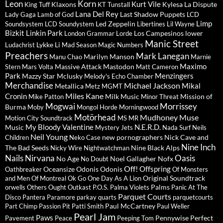
Leon
Korn
Kurt Vile
Klaxons
Kylesa
La Dispute
King Tuff
KT Tunstall
Lana Del Rey
Last Shadow Puppets
Lady Gaga
Lamb of God
LCD
Limp
Led Zeppelin
Soundsystem
LCD Soundystem
Libertines
Lil Wayne
Bizkit
Linkin Park
Los Campesinos
lower
London Grammar
Lorde
Manic Street
Lykke Li
Ludachrist
Mad Season
Magic Numbers
Preachers
Mark Lanegan
Marilyn Manson
Manu Chao
Marnie
Maximo
Massive Attack
Mastodon
Stern
Mars Volta
Matt Cameron
Park
Menzingers
Mazzy Star
Mclusky
Melody's Echo Chamber
Merchandise
Michael Jackson
Mikal
Metallica
Metz
MGMT
Miles Kane
Cronin
Milk Music
Mission of
Mike Patton
Minor Threat
Mogwai
Morrissey
Burma
Moby
Mongol Horde
Morningwood
Motörhead
Mudhoney
Muse
Motion City Soundtrack
MS MR
My Bloody Valentine
N.E.R.D.
Music
Mystery Jets
Nada Surf
Neils
Neil Young
new pornographers
Nick Cave and
Children
Neko Case
Nine Inch
The Bad Seeds
Nine Black Alps
Nicky Wire
Nightwatchman
Nails
Nirvana
Oasis
No Age
Noel Gallagher
Nofx
No Doubt
Off!
Offspring
Oceansize
Odonis Odonis
Oathbreaker
Of Monsters
Original Soundtrack
and Men
Of Montreal
Ok Go
One Day As A Lion
Palms
orwells
Others
Ought
Outkast
P.O.S.
Palma Violets
Panic At The
Parquet Courts
Disco
Pantera
Paramore
parkay quarts
parquetcourts
Paul McCartney
Part Chimp
Passion Pit
Patti Smith
Paul Weller
Pearl Jam
Paws
Pennywise
Perfect
Pavement
Peace
Peeping Tom