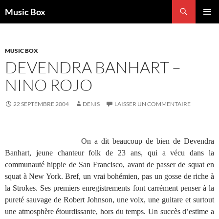
Aller
Recherche
Music Box
au
MENU
contenu
PRINCI
MUSIC BOX
DEVENDRA BANHART –
NINO ROJO
22 SEPTEMBRE 2004
DENIS
LAISSER UN COMMENTAIRE
On a dit beaucoup de bien de Devendra
Banhart, jeune chanteur folk de 23 ans, qui a vécu dans la
communauté hippie de San Francisco, avant de passer de squat en
squat à New York. Bref, un vrai bohémien, pas un gosse de riche à
la Strokes. Ses premiers enregistrements font carrément penser à la
pureté sauvage de Robert Johnson, une voix, une guitare et surtout
une atmosphère étourdissante, hors du temps. Un succès d’estime a