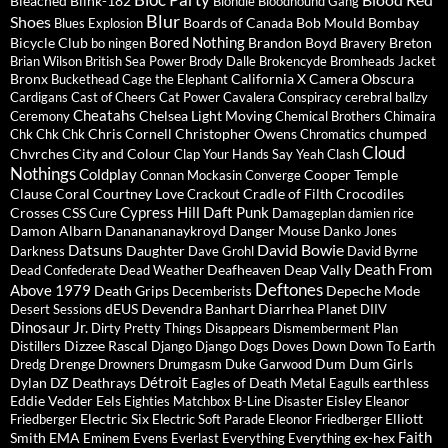
Bloc Party
Bleached
Blink-182
Blondie
Bloodhound Gang
Blur
Shoes
Boards of Canada
Bob Mould
Bombay
Blues Explosion
Bored Nothing
Bicycle Club
Brandon Boyd
Breton
bo ningen
Bravery
Brian Wilson
British Sea Power
Brody Dalle
Brokencyde
Bromheads Jacket
Bronx
California X
Camera Obscura
Buckethead
Cage the Elephant
Cardigans
Cast of Cheers
Cat Power
Cavalera Conspiracy
cerebral ballzy
Cheatahs
Chelsea Light Moving
Ceremony
Chemical Brothers
Chimaira
Chris Cornell
Christopher Owens
chumped
Chk Chk Chk
Chromatics
Cloud
Chvrches
City and Colour
Clap Your Hands Say Yeah
Clash
Nothings
Coldplay
Cooper Temple
Connan Mockasin
Converge
Clause
Coral
Courtney Love
Cradle of Filth
Crocodiles
Crackout
Cypress Hill
Daft Punk
Crosses
CSS
Cure
Damageplan
damien rice
Damon Albarn
Dananananaykroyd
Danger Mouse
Danko Jones
David Bowie
Datsuns
Daughter
Darkness
Dave Grohl
David Byrne
Death From
Deafheaven
Deap Vally
Dead Confederate
Dead Weather
Deftones
Above 1979
Death Grips
Depeche Mode
Decemberists
dEUS
Devendra Banhart
Diarrhea Planet
Desert Sessions
DIIV
Dinosaur Jr.
Dirty Pretty Things
Disappears
Dismemberment Plan
Dizzee Rascal
Distillers
Django Django
Dogs
Doves
Down
Down To Earth
Drenge
Dum Dum Girls
Dredg
Drowners
Drumgasm
Duke Garwood
Détroit
Dylan
DZ Deathrays
Eagles of Death Metal
earthless
Eagulls
Eddie Vedder
Eels
Eisley
Eighties Matchbox B-Line Disaster
Eleanor
Electric Six
Elliott
Friedberger
Electric Soft Parade
Eleonor Friedberger
Faith
Smith
EMA
ex-hex
Eminem
Evens
Everlast
Everything Everything