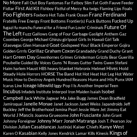
No More
Fall Out Boy
Fauve
Fantomas
Far
Fatboy Slim
Fat Goth
Feeder
First Aid Kit
Fidlar
Foals
Fishboy
Fistful of Mercy
fka twigs
Flaming Lips
Foo Fighters
Franz Ferdinand
Foxboro Hot Tubs
Frank Ocean
Fucked Up
Fuck Buttons
Fratellis
Free Energy
Front Bottoms
Frontier(s)
Future Of
fugazi
fu manchu
Funeral for a Friend
Fun Lovin' Criminals
The Left
Fuzz
Gallows
Garbage
Gang of Four
Gaslight Anthem
Gaz
girlpool
Coombes
George Michael
Ghinzu
Girls In Hawaii
Girl Talk
Goat
Glasvegas
Glen Hansard
Godspeed You! Black Emperor
Gojira
Gorillaz
Graham Coxon
Grandaddy
Grant
Golden Grrrls
Grand Duchy
Green Day
Hart
Guerilla
Greenhornes
Grimes
Grinderman
Grizzly Bear
Poubelle
Guns 'N Roses
Guided By Voices
Gutter Twins
Gwen Stefani
Hives
Haust
heavy blanket
Helmet
Hold
Haim
harlem
HBS
Hebronix
Steady
Hole
HORSE The Band
Horrors
Hot Hot Heat
Hot Leg
Hot Water
Hunx and His Punx
Music
How to Destroy Angels
Hundred Reasons
IAM
Iceage
Idlewild
Iggy Pop
I Is Another
Icarus Line
Imperial Teen
Incubus
Isobel
Interpol
Infadels
Institute
Iron Maiden
Isaïah
Campbell
Jack White
Jagwar Ma
Jake Bugg
James Dean Bradfield
Janelle Monae
Jamiroquai
Janet Jackson
Janet Weiss
Japandroids
Jeff
Jimmy Eat
Buckley
Jeff the Brotherhood
Jemina Pearl
Jessie Ware
Jet
J Mascis
John Frusciante
World
Joanna Gruesome
John Grant
Johnny Marr
Jonah Matranga
Johnny Foreigner
Josh T. Pearson
Joy
Julian Casablancas
Kanye West
Kaiser Chiefs
Division
Justin(e)
Kings of
Kasabian
Karen O
Kelly Jones
Kendrick Lamar
Kills
Kinesis