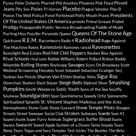
Pissed
Pussy
Phoenix
Peter Doherty
Pharrell
Phil Anselmo
Pink Floyd
Placebo
Jeans
Pixies
Plague Vendor
Pity Sex
PJ Harvey
Plan B
Presidents
Poliça
Pond
Poison The Well
Portishead
Potty Mouth
Praxis
Of The United States Of America
priests
Primal Scream
Probot
Prodigy
Public Service Broadcasting
Propagandhi
Puddle of Mudd
Queens Of The Stone Age
Purling Hiss
Puscifer
Pyramids
Queen
R.E.M.
Radiohead
Raconteurs
Rage Against
Quicksand
Radio 4
Raveonettes
Rammstein
The Machine
Rakes
Ramones
rancid
Red Hot Chili Peppers
Razorlight
Real Estate
Reuben
Rise Against
Rival Schools
Robyn
rival sons
Robbie Williams
Robert Pollard
Roddy
Savages
Rolling Stones
Woomble
Royksopp
Scars On Broadway
Scott
Screaming Females
Weiland
Scum
Sebadoh
Sebastien Grainger
Serj
Sigur Ros
Sharon Van Etten
Shellac
Tankian
Sex Pistols
Shins
Sleigh Bells
Smashing
Slayer
Silverchair
Skaters
Slash
Slipknot
Sliver
Pumpkins
Sonic Youth
Smith Westerns
Sons of the Sea
Soulfly
Soundgarden
Soulwax
Span
Sparklehorse
Speedy Ortiz
Spinnerette
St. Vincent
Splashh
Stephen Malkmus and the Jicks
Spiritualized
Stone Temple Pilots
Stereophonics
Stone Gods
Stone Gossard
Stooges
Strokes
Suede
Subways
Streets
Street Sweeper Social Club
Sum 41
Supergrass
Surfer Blood
Superchunk
Super Furry Animals
Suuns
Swearin'
Swans
System of a Down
Sweet Apple
Tame Impala
Team
Sleep
Tears
Tegan and Sara
Temples
Test Icicles
The Beatles
The Beta