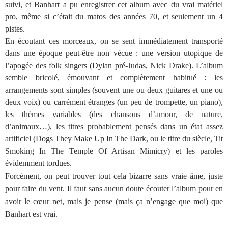
suivi, et Banhart a pu enregistrer cet album avec du vrai matériel
pro, même si c’était du matos des années 70, et seulement un 4
pistes.
En écoutant ces morceaux, on se sent immédiatement transporté
dans une époque peut-être non vécue : une version utopique de
l’apogée des folk singers (Dylan pré-Judas, Nick Drake). L’album
semble bricolé, émouvant et complètement habitué : les
arrangements sont simples (souvent une ou deux guitares et une ou
deux voix) ou carrément étranges (un peu de trompette, un piano),
les thèmes variables (des chansons d’amour, de nature,
d’animaux…), les titres probablement pensés dans un état assez
artificiel (Dogs They Make Up In The Dark, ou le titre du siècle, Tit
Smoking In The Temple Of Artisan Mimicry) et les paroles
évidemment tordues.
Forcément, on peut trouver tout cela bizarre sans vraie âme, juste
pour faire du vent. Il faut sans aucun doute écouter l’album pour en
avoir le cœur net, mais je pense (mais ça n’engage que moi) que
Banhart est vrai.