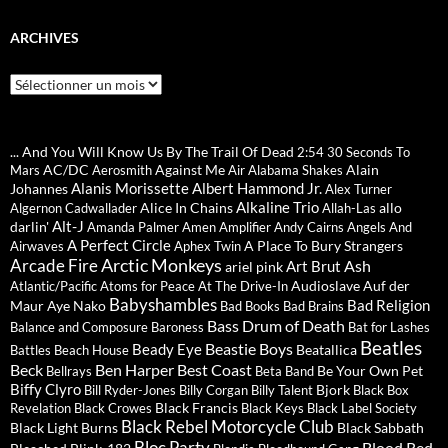
ARCHIVES
Archives
... And You Will Know Us By The Trail Of Dead
2:54
30 Seconds To
AC/DC
Against Me
Alain
Mars
Aerosmith
Air
Alabama Shakes
Alanis Morissette
Albert Hammond Jr.
Johannes
Alex Turner
Alkaline Trio
Alice In Chains
allo
Algernon Cadwallader
Allah-Las
Alt-J
darlin'
Amanda Palmer
Amen
Amplifier
Andy Cairns
Angels And
A Perfect Circle
A Place To Bury Strangers
Airwaves
Aphex Twin
Arctic Monkeys
Arcade Fire
Ash
Art Brut
ariel pink
Audioslave
Auf der
Atlantic/Pacific
Atoms for Peace
At The Drive-In
Babyshambles
Bad Religion
Maur
Aye Nako
Bad Books
Bad Brains
Bass Drum of Death
Balance and Composure
Baroness
Bat for Lashes
Beatles
Beastie Boys
Beady Eye
Beatallica
Battles
Beach House
Beck
Ben Harper
Best Coast
Be Your Own Pet
Bellrays
Beta Band
Biffy Clyro
Bjork
Bill Ryder-Jones
Billy Corgan
Billy Talent
Black Box
Black Francis
Revelation
Black Crowes
Black Keys
Black Label Society
Black Rebel Motorcycle Club
Black Light Burns
Black Sabbath
Blood Red