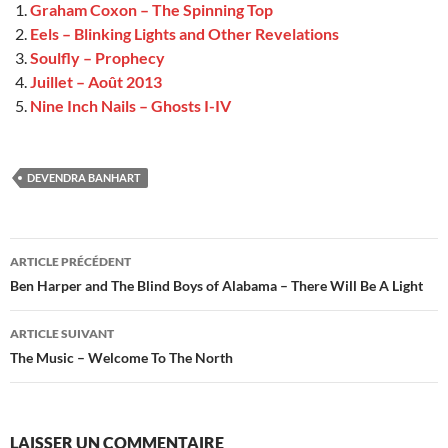
Graham Coxon – The Spinning Top
Eels – Blinking Lights and Other Revelations
Soulfly – Prophecy
Juillet – Août 2013
Nine Inch Nails – Ghosts I-IV
DEVENDRA BANHART
Navigation
ARTICLE PRÉCÉDENT
des
Ben Harper and The Blind Boys of Alabama – There Will Be A Light
articles
ARTICLE SUIVANT
The Music – Welcome To The North
LAISSER UN COMMENTAIRE