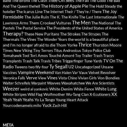
Thee Oh Sees
The Bronx
The Fall
Band
The Clash
The Good The Bad
The History of Apple Pie
And The Queen
thehell
The Hold Steady
the
The Joy
The Icarus Line
hotelier
The Internet
Their / They're / There
Formidable
The Julie Ruin
The Knife
The K.
The Last Internationale
The
The Men
Them Crooked Vultures
The National
Lawrence Arms
The
Pastels
The Postal Service
The Presidents of the United States of America
Therapy?
These New Puritans
The Strokes
The
The Strypes
Thermals
the world is a beautiful place
The Vines
The Wonder Years
Thrice
and I'm no longer afraid to die
Thom Yorke
Thurston Moore
Times New Viking
Tiny Terrors
Titus Andronicus
Tokyo Police Club
Tomahawk
Tori Amos
Touché Amoré
Tool
Toy
Trailer Trash Tracys
TV On The
Trash Talk
Transplants
Travis
Tribes
Triggerfinger
Tune-Yards
Ty Segall
Radio
U2
Tweens
Uncategorized
two fify-four
Unsane
Vampire Weekend
Vaux
Velvet Revolver
Vaccines
Van Halen
Var
Verve
Vines
Von Bondies
Veronica Falls
View
Vista Chino
Vivian Girls
Wavves
Waxahatchee
Walter Schreifels
Warpaint
We Are Scientists
Weezer
White Lung
White Denim
weird al yankovic
White Fence
XX
White Stripes
Wolfmother
Wild Flag
Wu-Tang Clan
X-Ecutioners
Yeah Yeah Yeahs
Yo La Tengo
Young Heart Attack
Yuck
Yourcodenameis:milo
Zach Hill
MÉTA