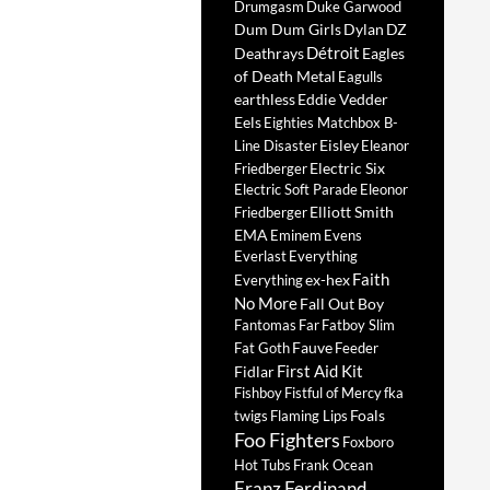
Drumgasm
Duke Garwood
Dum Dum Girls
Dylan
DZ
Détroit
Deathrays
Eagles
of Death Metal
Eagulls
earthless
Eddie Vedder
Eels
Eighties Matchbox B-
Eisley
Line Disaster
Eleanor
Electric Six
Friedberger
Electric Soft Parade
Eleonor
Elliott Smith
Friedberger
EMA
Eminem
Evens
Everlast
Everything
Faith
ex-hex
Everything
No More
Fall Out Boy
Fantomas
Far
Fatboy Slim
Fauve
Fat Goth
Feeder
First Aid Kit
Fidlar
Fishboy
Fistful of Mercy
fka
Foals
twigs
Flaming Lips
Foo Fighters
Foxboro
Hot Tubs
Frank Ocean
Franz Ferdinand