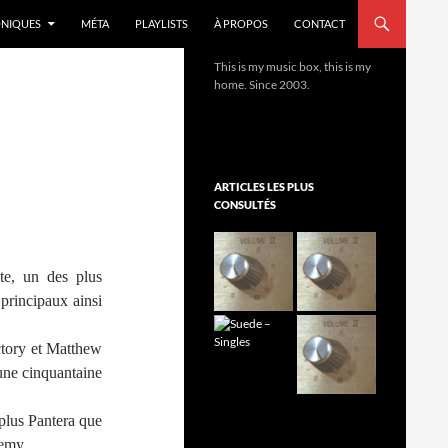
NIQUES
MÉTA
PLAYLISTS
À PROPOS
CONTACT
This is my music box, this is my
home. Since 2003.
ARTICLES LES PLUS
CONSULTÉS
te, un des plus
principaux ainsi
tory et Matthew
’une cinquantaine
plus Pantera que
nemy.