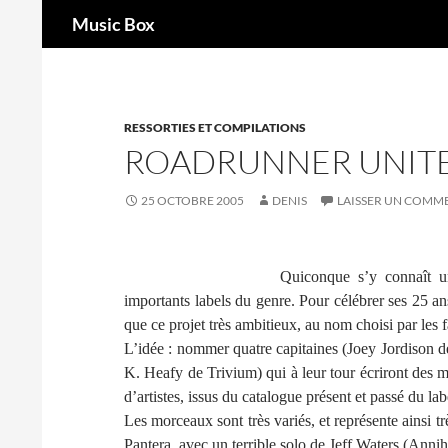
Recherche
Music Box
Aller
au
contenu
RESSORTIES ET COMPILATIONS
ROADRUNNER UNITED
25 OCTOBRE 2005
DENIS
LAISSER UN COMM
Quiconque s’y connaît u
importants labels du genre. Pour célébrer ses 25 a
que ce projet très ambitieux, au nom choisi par les 
L’idée : nommer quatre capitaines (Joey Jordison d
K. Heafy
de Trivium)
qui à leur tour écriront des 
d’artistes, issus du catalogue présent et passé du la
Les morceaux sont très variés, et représente ains
Pantera, avec un terrible solo de Jeff Waters (Ann