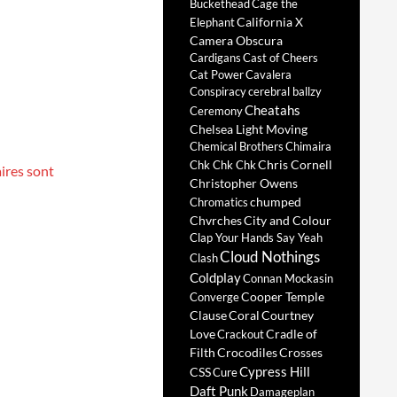
Buckethead
Cage the
California X
Elephant
Camera Obscura
Cardigans
Cast of Cheers
Cat Power
Cavalera
Conspiracy
cerebral ballzy
Cheatahs
Ceremony
Chelsea Light Moving
Chemical Brothers
Chimaira
Chris Cornell
Chk Chk Chk
ires sont
Christopher Owens
chumped
Chromatics
Chvrches
City and Colour
Clap Your Hands Say Yeah
Cloud Nothings
Clash
Coldplay
Connan Mockasin
Cooper Temple
Converge
Clause
Coral
Courtney
Love
Cradle of
Crackout
Filth
Crocodiles
Crosses
Cypress Hill
CSS
Cure
Daft Punk
Damageplan