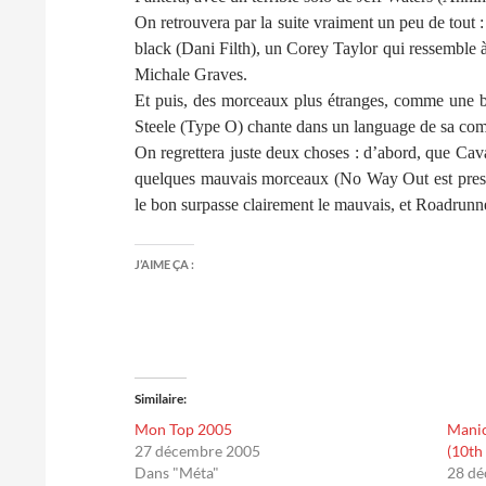
On retrouvera par la suite vraiment un peu de tout
black (Dani Filth), un Corey Taylor qui ressemble à
Michale Graves.
Et puis, des morceaux plus étranges, comme une b
Steele (Type O) chante dans un language de sa compos
On regrettera juste deux choses : d’abord, que Cavale
quelques mauvais morceaux (No Way Out est presq
le bon surpasse clairement le mauvais, et Roadrunne
J’AIME ÇA :
Similaire
Mon Top 2005
Manic
27 décembre 2005
(10th
Dans "Méta"
28 d