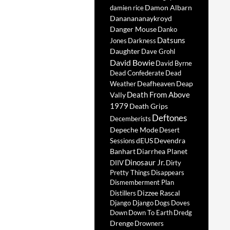
Damon Albarn
damien rice
Dananananaykroyd
Danger Mouse
Danko
Datsuns
Jones
Darkness
Daughter
Dave Grohl
David Bowie
David Byrne
Dead Confederate
Dead
Deafheaven
Deap
Weather
Death From Above
Vally
1979
Death Grips
Deftones
Decemberists
Depeche Mode
Desert
dEUS
Devendra
Sessions
Banhart
Diarrhea Planet
Dinosaur Jr.
DIIV
Dirty
Pretty Things
Disappears
Dismemberment Plan
Dizzee Rascal
Distillers
Django Django
Dogs
Doves
Down
Down To Earth
Dredg
Drenge
Drowners