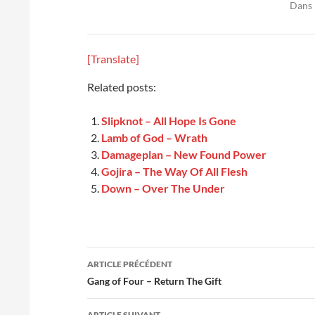
Dans 
[Translate]
Related posts:
Slipknot – All Hope Is Gone
Lamb of God – Wrath
Damageplan – New Found Power
Gojira – The Way Of All Flesh
Down – Over The Under
Navigation
ARTICLE PRÉCÉDENT
des
Gang of Four – Return The Gift
articles
ARTICLE SUIVANT