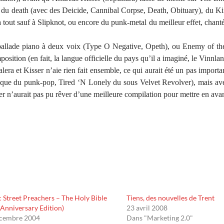
 : du death (avec des Deicide, Cannibal Corpse, Death, Obituary), du 
 tout sauf à Slipknot, ou encore du punk-metal du meilleur effet, chanté
allade piano à deux voix (Type O Negative, Opeth), ou Enemy of the
ition (en fait, la langue officielle du pays qu’il a imaginé, le Vinnlan
ra et Kisser n’aie rien fait ensemble, ce qui aurait été un pas important
ue du punk-pop, Tired ‘N Lonely du sous Velvet Revolver), mais av
r n’aurait pas pu rêver d’une meilleure compilation pour mettre en avant
 Street Preachers – The Holy Bible
Tiens, des nouvelles de Trent
 Anniversary Edition)
23 avril 2008
écembre 2004
Dans "Marketing 2.0"