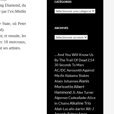
CATÉGORIES
King Diamond, du
Catégories
 par l’ex-Misfits
 State, où Peter
ARCHIVES
d).
, et ensuite, les
Archives
ec 18 morceaux,
 ses artistes.
... And You Will Know Us
By The Trail Of Dead
2:54
30 Seconds To Mars
AC/DC
Against
Aerosmith
Me
Air
Alabama Shakes
Alanis
Alain Johannes
Morissette
Albert
Hammond Jr.
Alex Turner
Alice
Algernon Cadwallader
Alkaline Trio
In Chains
Alt-J
allo darlin'
Allah-Las
Amanda Palmer
Amen