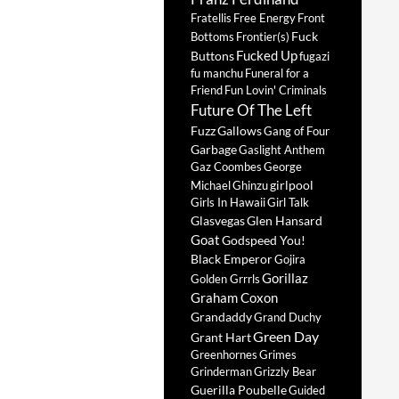
Fratellis
Free Energy
Front
Fuck
Bottoms
Frontier(s)
Fucked Up
Buttons
fugazi
fu manchu
Funeral for a
Friend
Fun Lovin' Criminals
Future Of The Left
Fuzz
Gallows
Gang of Four
Garbage
Gaslight Anthem
Gaz Coombes
George
girlpool
Michael
Ghinzu
Girls In Hawaii
Girl Talk
Glasvegas
Glen Hansard
Goat
Godspeed You!
Black Emperor
Gojira
Gorillaz
Golden Grrrls
Graham Coxon
Grandaddy
Grand Duchy
Green Day
Grant Hart
Greenhornes
Grimes
Grinderman
Grizzly Bear
Guerilla Poubelle
Guided