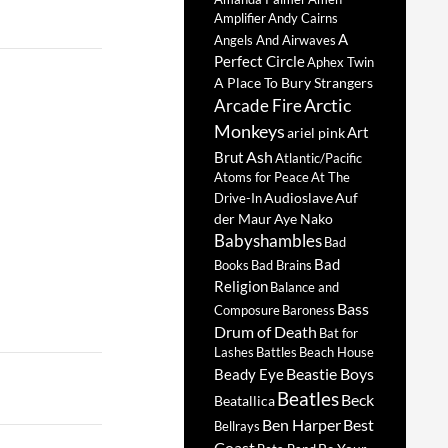
Amplifier
Andy Cairns
A
Angels And Airwaves
Perfect Circle
Aphex Twin
A Place To Bury Strangers
Arctic
Arcade Fire
Monkeys
Art
ariel pink
Ash
Brut
Atlantic/Pacific
Atoms for Peace
At The
Audioslave
Auf
Drive-In
der Maur
Aye Nako
Babyshambles
Bad
Bad
Books
Bad Brains
Religion
Balance and
Bass
Composure
Baroness
Drum of Death
Bat for
Lashes
Battles
Beach House
Beastie Boys
Beady Eye
Beatles
Beck
Beatallica
Ben Harper
Best
Bellrays
Coast