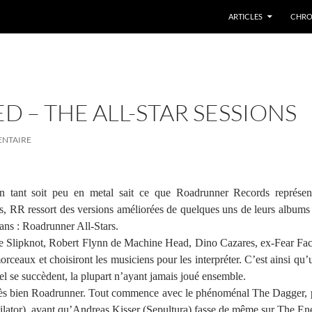
ARTICLES
CHRO
 – THE ALL-STAR SESSIONS
ENTAIRE
n tant soit peu en metal sait ce que Roadrunner Records représen
ns, RR ressort des versions améliorées de quelques uns de leurs albums 
fans : Roadrunner All-Stars.
e Slipknot, Robert F
lynn de Machine Head, Dino Cazares, ex-Fear Fac
morceaux et choisiront les musiciens pour les interpréter. C’est ainsi qu
bel se succèdent, la plupart n’ayant jamais joué ensemble.
i très bien Roadrunner. Tout commence avec le phénoménal The Dagger, 
ihilator), avant qu’Andreas Kisser (Sepultura) fasse de même sur The E