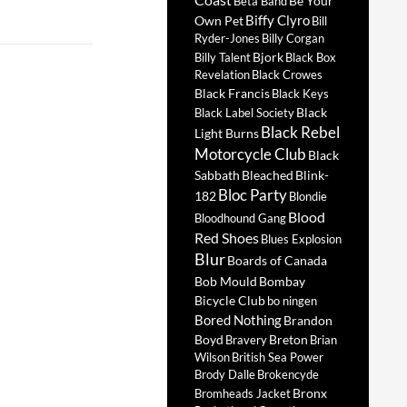
Be Your
Beta Band
Biffy Clyro
Own Pet
Bill
Ryder-Jones
Billy Corgan
Bjork
Billy Talent
Black Box
Revelation
Black Crowes
Black Francis
Black Keys
Black
Black Label Society
Black Rebel
Light Burns
Motorcycle Club
Black
Sabbath
Bleached
Blink-
Bloc Party
182
Blondie
Blood
Bloodhound Gang
Red Shoes
Blues Explosion
Blur
Boards of Canada
Bob Mould
Bombay
Bicycle Club
bo ningen
Bored Nothing
Brandon
Boyd
Breton
Bravery
Brian
Wilson
British Sea Power
Brody Dalle
Brokencyde
Bronx
Bromheads Jacket