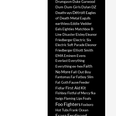
Drumgasm
Duke Garwood
Dum Dum Girls
Dylan
DZ
Détroit
Deathrays
Eagles
of Death Metal
Eagulls
earthless
Eddie Vedder
Eels
Eighties Matchbox B-
Eisley
Line Disaster
Eleanor
Electric Six
Friedberger
Electric Soft Parade
Eleonor
Elliott Smith
Friedberger
EMA
Eminem
Evens
Everlast
Everything
Faith
ex-hex
Everything
No More
Fall Out Boy
Fantomas
Far
Fatboy Slim
Fauve
Fat Goth
Feeder
First Aid Kit
Fidlar
Fishboy
Fistful of Mercy
fka
Foals
twigs
Flaming Lips
Foo Fighters
Foxboro
Hot Tubs
Frank Ocean
Franz Ferdinand