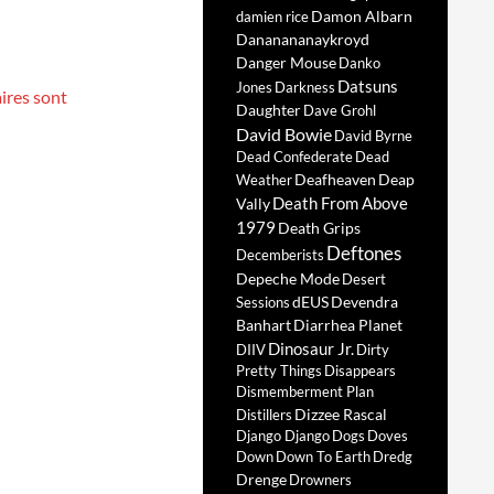
Damon Albarn
damien rice
Dananananaykroyd
Danger Mouse
Danko
Datsuns
Jones
Darkness
ires sont
Daughter
Dave Grohl
David Bowie
David Byrne
Dead Confederate
Dead
Deafheaven
Deap
Weather
Death From Above
Vally
1979
Death Grips
Deftones
Decemberists
Depeche Mode
Desert
dEUS
Devendra
Sessions
Banhart
Diarrhea Planet
Dinosaur Jr.
DIIV
Dirty
Pretty Things
Disappears
Dismemberment Plan
Dizzee Rascal
Distillers
Django Django
Dogs
Doves
Down
Down To Earth
Dredg
Drenge
Drowners