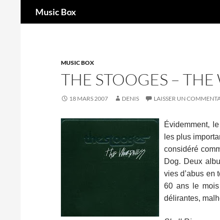
Recherche
Music Box
Aller
au
contenu
MUSIC BOX
THE STOOGES – THE
18 MARS 2007
DENIS
LAISSER UN COMMENTA
Évidemment, le
les plus importa
considéré comm
Dog. Deux album
vies d’abus en 
60 ans le mois 
délirantes, mal