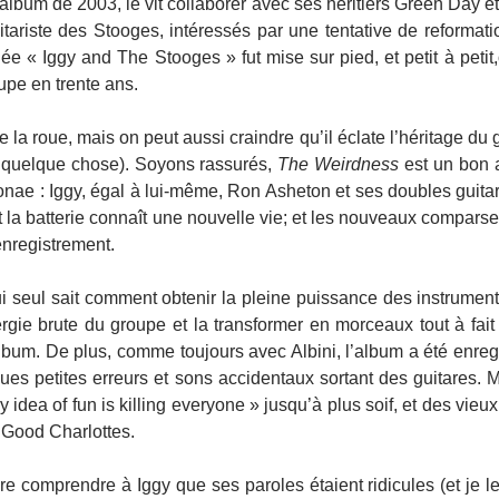
 album de 2003, le vit collaborer avec ses héritiers Green Day 
itariste des Stooges, intéressés par une tentative de reformat
e « Iggy and The Stooges » fut mise sur pied, et petit à petit,
upe en trente ans.
 la roue, mais on peut aussi craindre qu’il éclate l’héritage du
t quelque chose). Soyons rassurés,
The Weirdness
est un bon 
rsonae : Iggy, égal à lui-même, Ron Asheton et ses doubles guitar
 la batterie connaît une nouvelle vie; et les nouveaux comparse
’enregistrement.
lui seul sait comment obtenir la pleine puissance des instruments
ergie brute du groupe et la transformer en morceaux tout à fait
bum. De plus, comme toujours avec Albini, l’album a été enregi
ques petites erreurs et sons accidentaux sortant des guitares. M
y idea of fun is killing everyone » jusqu’à plus soif, et des vieu
 Good Charlottes.
ire comprendre à Iggy que ses paroles étaient ridicules (et je 