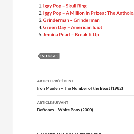
Iggy Pop – Skull Ring
Iggy Pop – A Million In Prizes : The Anthol
Grinderman – Grinderman
Green Day – American Idiot
Jemina Pearl – Break It Up
STOOGES
Navigation
ARTICLE PRÉCÉDENT
des
Iron Maiden – The Number of the Beast (1982)
articles
ARTICLE SUIVANT
Deftones – White Pony (2000)