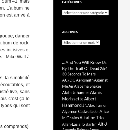
et Sum 41, mais
CATÉGORIES
ion. L’album ne
Catégories
on est arrivé à
ARCHIVES
 groupe, danger
Archives
album de rock.
es incisives et
s : Mike Watt à
... And You Will Know Us
By The Trail Of Dead
2:54
30 Seconds To Mars
, la simplicité
AC/DC
Against
Aerosmith
 écoutables, et
Me
Air
Alabama Shakes
stré live, sans
Alanis
Alain Johannes
ais c’est ça le
Morissette
Albert
Hammond Jr.
x types qui sont
Alex Turner
Alice
Algernon Cadwallader
Alkaline Trio
In Chains
Alt-J
allo darlin'
Allah-Las
les comprends);
Amanda Palmer
Amen