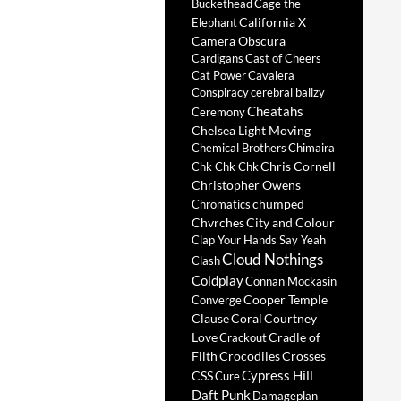
Buckethead
Cage the
California X
Elephant
Camera Obscura
Cardigans
Cast of Cheers
Cat Power
Cavalera
Conspiracy
cerebral ballzy
Cheatahs
Ceremony
Chelsea Light Moving
Chemical Brothers
Chimaira
Chris Cornell
Chk Chk Chk
Christopher Owens
chumped
Chromatics
Chvrches
City and Colour
Clap Your Hands Say Yeah
Cloud Nothings
Clash
Coldplay
Connan Mockasin
Cooper Temple
Converge
Clause
Coral
Courtney
Love
Cradle of
Crackout
Filth
Crocodiles
Crosses
Cypress Hill
CSS
Cure
Daft Punk
Damageplan