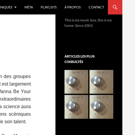
NIQUES
MÉTA
PLAYLISTS
À PROPOS
CONTACT
This is my music box, this is my
home. Since 2003.
ARTICLES LES PLUS
CONSULTÉS
un des groupes
t est largement
Wanna Be Your
extraordinaires
la science aura
ions scéniques
 son talent.