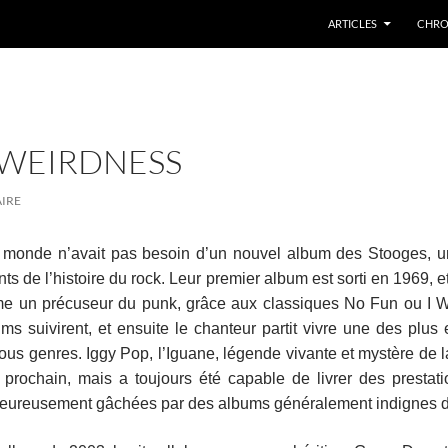
ARTICLES
CHRO
 WEIRDNESS
IRE
 monde n’avait pas besoin d’un nouvel album des Stooges, 
nts de l’histoire du rock. Leur premier album est sorti en 1969, e
e un précuseur du punk, grâce aux classiques No Fun ou I 
s suivirent, et ensuite le chanteur partit vivre une des plus 
tous genres. Iggy Pop, l’Iguane, légende vivante et mystère de 
prochain, mais a toujours été capable de livrer des prestat
heureusement gâchées par des albums généralement indignes de