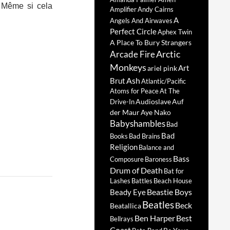
. Même si cela
Amplifier
Andy Cairns
A
Angels And Airwaves
Perfect Circle
Aphex Twin
A Place To Bury Strangers
Arctic
Arcade Fire
Monkeys
Art
ariel pink
Ash
Brut
Atlantic/Pacific
Atoms for Peace
At The
Audioslave
Auf
Drive-In
der Maur
Aye Nako
Babyshambles
Bad
Bad
Books
Bad Brains
Religion
Balance and
Bass
Composure
Baroness
Drum of Death
Bat for
Lashes
Battles
Beach House
Beastie Boys
Beady Eye
Beatles
Beck
Beatallica
Ben Harper
Best
Bellrays
Coast