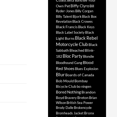
Be Your
Beta Band
Biffy Clyro
Own Pet
Bill
Ryder-Jones
Billy Corgan
Bjork
Billy Talent
Black Box
Revelation
Black Crowes
Black Francis
Black Keys
Black
Black Label Society
Black Rebel
Light Burns
Motorcycle Club
Black
Sabbath
Bleached
Blink-
Bloc Party
182
Blondie
Blood
Bloodhound Gang
Red Shoes
Blues Explosion
Blur
Boards of Canada
Bob Mould
Bombay
Bicycle Club
bo ningen
Bored Nothing
Brandon
Boyd
Breton
Bravery
Brian
Wilson
British Sea Power
Brody Dalle
Brokencyde
Bronx
Bromheads Jacket