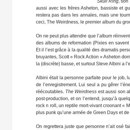
Skull Ring
, son
aussi avec les frères Asheton, bassiste et gu
restera pas dans les annales, mais une tourné
ceci, The Weirdness, le premier album du gro
On ne peut plus attendre que l’album réinvente
des albums de reformation (Pixies en saven
Et il l’est grâce à la qualité des dramatis pe
bruyantes, Scott « Rock Action » Asheton dont
la (discrète) basse, et surtout Steve Albini a l
Albini était la personne parfaite pour le job, 
de l’enregistrement. Lui seul a pu gêrer l’én
réécoutables.
The Weirdness
est aussi son al
post-production, et on l’entend, jusqu’à quel
rock n roll, un reptile mort-vivant croonant « M
plus punk qu’une armée de Green Days et de
On regrettera juste que personne n’ait osé fa