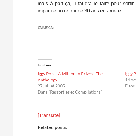
mais à part ça, il faudra le faire pour sor
implique un retour de 30 ans en arrière.
J’AIME ÇA :
Similaire
Iggy Pop – A Million In Prizes : The
Iggy 
Anthology
14 oc
27 juillet 2005
Dans 
Dans "Ressorties et Compilations"
[Translate]
Related posts: