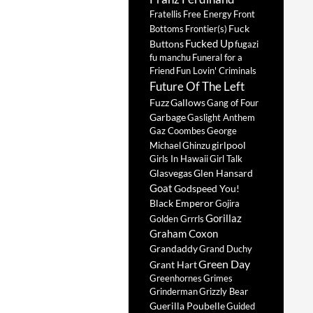
Fratellis
Free Energy
Front
Fuck
Bottoms
Frontier(s)
Fucked Up
Buttons
fugazi
fu manchu
Funeral for a
Friend
Fun Lovin' Criminals
Future Of The Left
Fuzz
Gallows
Gang of Four
Garbage
Gaslight Anthem
Gaz Coombes
George
girlpool
Michael
Ghinzu
Girls In Hawaii
Girl Talk
Glasvegas
Glen Hansard
Goat
Godspeed You!
Black Emperor
Gojira
Gorillaz
Golden Grrrls
Graham Coxon
Grandaddy
Grand Duchy
Green Day
Grant Hart
Greenhornes
Grimes
Grinderman
Grizzly Bear
Guerilla Poubelle
Guided