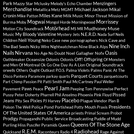
Park
Menzingers
Mazzy Star
Mclusky
Melody's Echo Chamber
Merchandise
Michael Jackson
Mikal
Metallica
Metz
MGMT
Miles Kane
Cronin
Milk Music
Mission of
Mike Patton
Minor Threat
Mogwai
Morrissey
Burma
Moby
Mongol Horde
Morningwood
Motörhead
Mudhoney
Muse
Motion City Soundtrack
MS MR
My Bloody Valentine
N.E.R.D.
Music
Mystery Jets
Nada Surf
Neils
Neil Young
new pornographers
Nick Cave and
Children
Neko Case
Nine Inch
The Bad Seeds
Nine Black Alps
Nicky Wire
Nightwatchman
Nails
Nirvana
Oasis
No Age
Noel Gallagher
Nofx
No Doubt
Off!
Offspring
Oceansize
Odonis Odonis
Oathbreaker
Of Monsters
Original Soundtrack
and Men
Of Montreal
Ok Go
One Day As A Lion
Palms
orwells
Others
Ought
Outkast
P.O.S.
Palma Violets
Panic At The
Parquet Courts
Disco
Pantera
Paramore
parkay quarts
parquetcourts
Paul McCartney
Part Chimp
Passion Pit
Patti Smith
Paul Weller
Pearl Jam
Paws
Pennywise
Perfect
Pavement
Peace
Peeping Tom
Pissed
Pussy
Phoenix
Peter Doherty
Pharrell
Phil Anselmo
Pink Floyd
Placebo
Jeans
Pixies
Plague Vendor
Pity Sex
PJ Harvey
Plan B
Presidents
Poliça
Pond
Poison The Well
Portishead
Potty Mouth
Praxis
Of The United States Of America
priests
Primal Scream
Probot
Prodigy
Public Service Broadcasting
Propagandhi
Puddle of Mudd
Queens Of The Stone Age
Purling Hiss
Puscifer
Pyramids
Queen
R.E.M.
Radiohead
Raconteurs
Rage Against
Quicksand
Radio 4