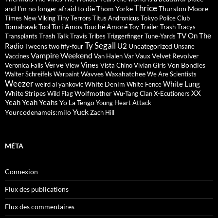
Thrice
and I'm no longer afraid to die
Thom Yorke
Thurston Moore
Times New Viking
Tiny Terrors
Titus Andronicus
Tokyo Police Club
Tomahawk
Tori Amos
Touché Amoré
Tool
Toy
Trailer Trash Tracys
TV On The
Trash Talk
Transplants
Travis
Tribes
Triggerfinger
Tune-Yards
Ty Segall
Radio
U2
Tweens
Uncategorized
two fify-four
Unsane
Vampire Weekend
Vaux
Velvet Revolver
Vaccines
Van Halen
Var
Verve
Vines
Von Bondies
Veronica Falls
View
Vista Chino
Vivian Girls
Wavves
Waxahatchee
Walter Schreifels
Warpaint
We Are Scientists
Weezer
White Lung
White Denim
weird al yankovic
White Fence
XX
White Stripes
Wolfmother
Wild Flag
Wu-Tang Clan
X-Ecutioners
Yeah Yeah Yeahs
Yo La Tengo
Young Heart Attack
Yuck
Yourcodenameis:milo
Zach Hill
MÉTA
Connexion
Flux des publications
Flux des commentaires