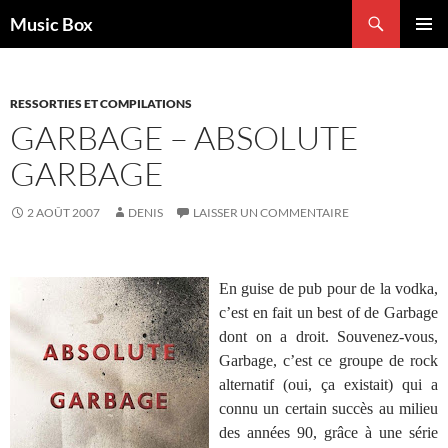
Aller
Recherche
Music Box
au
MENU
contenu
PRINCI
RESSORTIES ET COMPILATIONS
GARBAGE – ABSOLUTE
GARBAGE
2 AOÛT 2007
DENIS
LAISSER UN COMMENTAIRE
En guise de pub pour de la vodka,
c’est en fait un best of de Garbage
dont on a droit. Souvenez-vous,
Garbage, c’est ce groupe de rock
alternatif (oui, ça existait) qui a
connu un certain succès au milieu
des années 90, grâce à une série