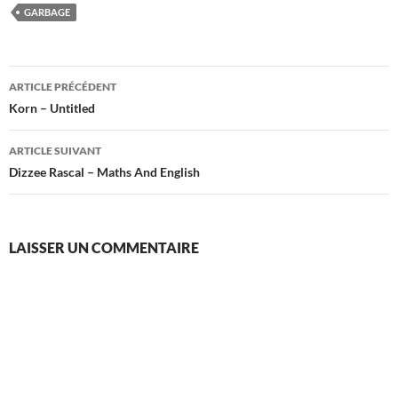
GARBAGE
Navigation
ARTICLE PRÉCÉDENT
des
Korn – Untitled
articles
ARTICLE SUIVANT
Dizzee Rascal – Maths And English
LAISSER UN COMMENTAIRE