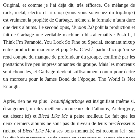
Original, et comme je l’ai déjà dit, très efficace. Ce mélange de
rock, metal, electro et trip-hop (vous vous souvenez du trip-hop?)
est vraiment la propiété de Garbage, même si la formule n’aura duré
que deux albums. Le second opus,
Version 2.0
polit la production et
fait de Garbage une véritable machine à hits alternatifs : Push It, I
Think I’m Paranoid, You Look So Fine ou Special, étonnant mixup
entre production moderne et pop 50s. C’est à partir d’ici qu’on se
rend compte du manque de profondeur du groupe, confirmé par les
prestations live peu impressionnantes du groupe. Mais les morceaux
sont chouettes, et Garbage devient suffisamment connu pour écrire
un morceau pour le James Bond de l’époque, The World Is Not
Enough.
Après, rien ne va plus :
beautifulgarbage
est insignifiant (même si,
étrangement, un des meilleurs morceaux de l’albums, Androgyny,
est absent ici) et
Bleed Like Me
à peine meilleur. Le fait que les
deux derniers albums ne sont pas du niveau de leurs précécesseurs
(même si
Bleed Like Me
a ses bons moments) est reconnu ici : sur