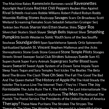
Raveonettes
Rammstein
The Machine
Rakes
Ramones
rancid
Red Hot Chili Peppers
Razorlight
Real Estate
Reuben
Rise Against
Rival Schools
Robyn
rival sons
Robbie Williams
Robert Pollard
Roddy
Savages
Rolling Stones
Woomble
Royksopp
Scars On Broadway
Scott
Screaming Females
Weiland
Scum
Sebadoh
Sebastien Grainger
Serj
Sigur Ros
Sharon Van Etten
Shellac
Tankian
Sex Pistols
Shins
Sleigh Bells
Smashing
Slayer
Silverchair
Skaters
Slash
Slipknot
Sliver
Pumpkins
Sonic Youth
Smith Westerns
Sons of the Sea
Soulfly
Soundgarden
Soulwax
Span
Sparklehorse
Speedy Ortiz
Spinnerette
St. Vincent
Splashh
Stephen Malkmus and the Jicks
Spiritualized
Stone Temple Pilots
Stereophonics
Stone Gods
Stone Gossard
Stooges
Strokes
Suede
Subways
Streets
Street Sweeper Social Club
Sum 41
Supergrass
Surfer Blood
Superchunk
Super Furry Animals
Suuns
Swearin'
Swans
System of a Down
Sweet Apple
Tame Impala
Team
Sleep
Tears
Tegan and Sara
Temples
Test Icicles
The Beatles
The Beta
Thee Oh Sees
The Bronx
The Fall
Band
The Clash
The Good The Bad
The History of Apple Pie
And The Queen
thehell
The Hold Steady
the
The Joy
The Icarus Line
hotelier
The Internet
Their / They're / There
Formidable
The Julie Ruin
The Knife
The K.
The Last Internationale
The
The Men
Them Crooked Vultures
The National
Lawrence Arms
The
Pastels
The Postal Service
The Presidents of the United States of America
Therapy?
These New Puritans
The Strokes
The
The Strypes
Thermals
the world is a beautiful place
The Vines
The Wonder Years