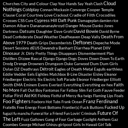
Cloud
Chvrches
City and Colour
Clap Your Hands Say Yeah
Clash
Nothings
Coldplay
Cooper Temple
Connan Mockasin
Converge
Clause
Coral
Courtney Love
Cradle of Filth
Crocodiles
Crackout
Cypress Hill
Daft Punk
Crosses
CSS
Cure
Damageplan
damien rice
Damon Albarn
Dananananaykroyd
Danger Mouse
Danko Jones
David Bowie
Datsuns
Daughter
Darkness
Dave Grohl
David Byrne
Death From
Deafheaven
Deap Vally
Dead Confederate
Dead Weather
Deftones
Above 1979
Death Grips
Depeche Mode
Decemberists
dEUS
Devendra Banhart
Diarrhea Planet
Desert Sessions
DIIV
Dinosaur Jr.
Dirty Pretty Things
Disappears
Dismemberment Plan
Dizzee Rascal
Distillers
Django Django
Dogs
Doves
Down
Down To Earth
Drenge
Dum Dum Girls
Dredg
Drowners
Drumgasm
Duke Garwood
Détroit
Dylan
DZ Deathrays
Eagles of Death Metal
earthless
Eagulls
Eddie Vedder
Eels
Eisley
Eighties Matchbox B-Line Disaster
Eleanor
Electric Six
Elliott
Friedberger
Electric Soft Parade
Eleonor Friedberger
Faith
Smith
EMA
ex-hex
Eminem
Evens
Everlast
Everything Everything
No More
Fall Out Boy
Fauve
Fantomas
Far
Fatboy Slim
Fat Goth
Feeder
First Aid Kit
Fidlar
Foals
Fishboy
Fistful of Mercy
fka twigs
Flaming Lips
Foo Fighters
Franz Ferdinand
Foxboro Hot Tubs
Frank Ocean
Fucked Up
Fuck Buttons
Fratellis
Free Energy
Front Bottoms
Frontier(s)
Future Of
fugazi
fu manchu
Funeral for a Friend
Fun Lovin' Criminals
The Left
Fuzz
Gallows
Garbage
Gang of Four
Gaslight Anthem
Gaz
girlpool
Coombes
George Michael
Ghinzu
Girls In Hawaii
Girl Talk