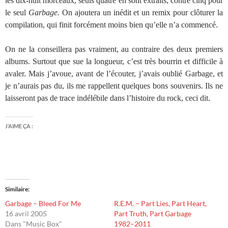
les dix-huit morceaux, seuls quatre en sont extraits, contre cinq pour
le seul
Garbage.
On ajoutera un inédit et un remix pour clôturer la
compilation, qui finit forcément moins bien qu’elle n’a commencé.
On ne la conseillera pas vraiment, au contraire des deux premiers
albums. Surtout que sue la longueur, c’est très bourrin et difficile à
avaler. Mais j’avoue, avant de l’écouter, j’avais oublié Garbage, et
je n’aurais pas du, ils me rappellent quelques bons souvenirs. Ils ne
laisseront pas de trace indélébile dans l’histoire du rock, ceci dit.
J’AIME ÇA :
Similaire
Garbage – Bleed For Me
R.E.M. – Part Lies, Part Heart,
16 avril 2005
Part Truth, Part Garbage
Dans "Music Box"
1982–2011