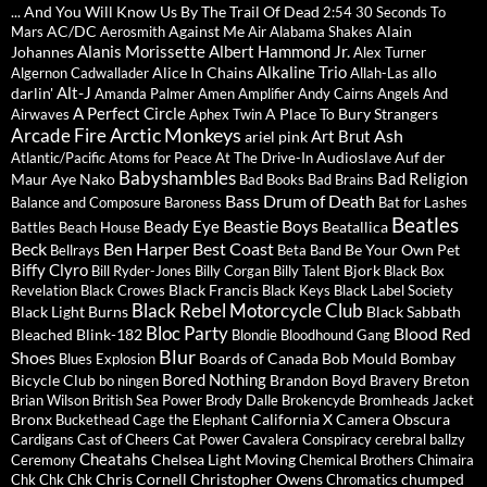
... And You Will Know Us By The Trail Of Dead
2:54
30 Seconds To
AC/DC
Against Me
Alain
Mars
Aerosmith
Air
Alabama Shakes
Alanis Morissette
Albert Hammond Jr.
Johannes
Alex Turner
Alkaline Trio
Alice In Chains
allo
Algernon Cadwallader
Allah-Las
Alt-J
darlin'
Amanda Palmer
Amen
Amplifier
Andy Cairns
Angels And
A Perfect Circle
A Place To Bury Strangers
Airwaves
Aphex Twin
Arctic Monkeys
Arcade Fire
Ash
Art Brut
ariel pink
Audioslave
Auf der
Atlantic/Pacific
Atoms for Peace
At The Drive-In
Babyshambles
Bad Religion
Maur
Aye Nako
Bad Books
Bad Brains
Bass Drum of Death
Balance and Composure
Baroness
Bat for Lashes
Beatles
Beastie Boys
Beady Eye
Beatallica
Battles
Beach House
Beck
Ben Harper
Best Coast
Be Your Own Pet
Bellrays
Beta Band
Biffy Clyro
Bjork
Bill Ryder-Jones
Billy Corgan
Billy Talent
Black Box
Black Francis
Revelation
Black Crowes
Black Keys
Black Label Society
Black Rebel Motorcycle Club
Black Light Burns
Black Sabbath
Bloc Party
Blood Red
Bleached
Blink-182
Blondie
Bloodhound Gang
Blur
Shoes
Boards of Canada
Bob Mould
Bombay
Blues Explosion
Bored Nothing
Bicycle Club
Brandon Boyd
Breton
bo ningen
Bravery
Brian Wilson
British Sea Power
Brody Dalle
Brokencyde
Bromheads Jacket
Bronx
California X
Camera Obscura
Buckethead
Cage the Elephant
Cardigans
Cast of Cheers
Cat Power
Cavalera Conspiracy
cerebral ballzy
Cheatahs
Chelsea Light Moving
Ceremony
Chemical Brothers
Chimaira
Chris Cornell
Christopher Owens
chumped
Chk Chk Chk
Chromatics