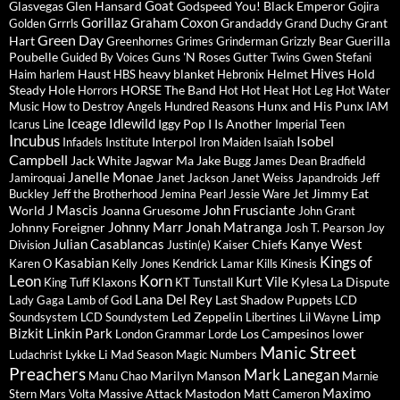
Goat
Glasvegas
Glen Hansard
Godspeed You! Black Emperor
Gojira
Gorillaz
Graham Coxon
Grandaddy
Grant
Golden Grrrls
Grand Duchy
Green Day
Hart
Guerilla
Greenhornes
Grimes
Grinderman
Grizzly Bear
Poubelle
Guns 'N Roses
Guided By Voices
Gutter Twins
Gwen Stefani
Hives
Haust
heavy blanket
Helmet
Hold
Haim
harlem
HBS
Hebronix
Steady
Hole
HORSE The Band
Horrors
Hot Hot Heat
Hot Leg
Hot Water
Hunx and His Punx
Music
How to Destroy Angels
Hundred Reasons
IAM
Iceage
Idlewild
Iggy Pop
I Is Another
Icarus Line
Imperial Teen
Incubus
Isobel
Interpol
Infadels
Institute
Iron Maiden
Isaïah
Campbell
Jack White
Jagwar Ma
Jake Bugg
James Dean Bradfield
Janelle Monae
Jamiroquai
Janet Jackson
Janet Weiss
Japandroids
Jeff
Jimmy Eat
Buckley
Jeff the Brotherhood
Jemina Pearl
Jessie Ware
Jet
J Mascis
John Frusciante
World
Joanna Gruesome
John Grant
Johnny Marr
Jonah Matranga
Johnny Foreigner
Josh T. Pearson
Joy
Julian Casablancas
Kanye West
Kaiser Chiefs
Division
Justin(e)
Kings of
Kasabian
Karen O
Kelly Jones
Kendrick Lamar
Kills
Kinesis
Leon
Korn
Kurt Vile
Klaxons
Kylesa
La Dispute
King Tuff
KT Tunstall
Lana Del Rey
Last Shadow Puppets
Lady Gaga
Lamb of God
LCD
Limp
Led Zeppelin
Soundsystem
LCD Soundystem
Libertines
Lil Wayne
Bizkit
Linkin Park
Los Campesinos
lower
London Grammar
Lorde
Manic Street
Lykke Li
Ludachrist
Mad Season
Magic Numbers
Preachers
Mark Lanegan
Marilyn Manson
Manu Chao
Marnie
Maximo
Massive Attack
Mastodon
Stern
Mars Volta
Matt Cameron