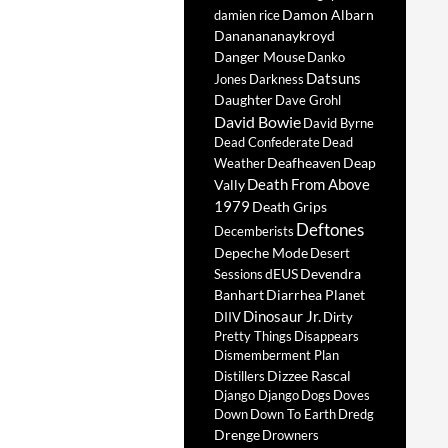
Damon Albarn
damien rice
Dananananaykroyd
Danger Mouse
Danko
Datsuns
Jones
Darkness
Daughter
Dave Grohl
David Bowie
David Byrne
Dead Confederate
Dead
Deafheaven
Deap
Weather
Death From Above
Vally
1979
Death Grips
Deftones
Decemberists
Depeche Mode
Desert
dEUS
Devendra
Sessions
Banhart
Diarrhea Planet
Dinosaur Jr.
DIIV
Dirty
Pretty Things
Disappears
Dismemberment Plan
Dizzee Rascal
Distillers
Django Django
Dogs
Doves
Down
Down To Earth
Dredg
Drenge
Drowners