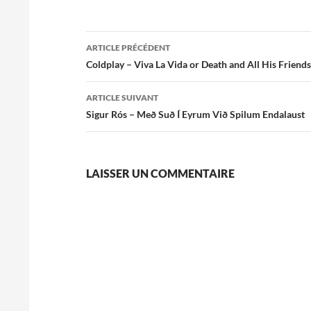
Navigation
ARTICLE PRÉCÉDENT
des
Coldplay – Viva La Vida or Death and All His Friends
articles
ARTICLE SUIVANT
Sigur Rós – Með Suð Í Eyrum Við Spilum Endalaust
LAISSER UN COMMENTAIRE