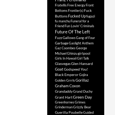
Fratellis
Free Energy
Front
Fuck
Bottoms
Frontier(s)
Fucked Up
Buttons
fugazi
fu manchu
Funeral for a
Friend
Fun Lovin' Criminals
Future Of The Left
Fuzz
Gallows
Gang of Four
Garbage
Gaslight Anthem
Gaz Coombes
George
girlpool
Michael
Ghinzu
Girls In Hawaii
Girl Talk
Glasvegas
Glen Hansard
Goat
Godspeed You!
Black Emperor
Gojira
Gorillaz
Golden Grrrls
Graham Coxon
Grandaddy
Grand Duchy
Green Day
Grant Hart
Greenhornes
Grimes
Grinderman
Grizzly Bear
Guerilla Poubelle
Guided