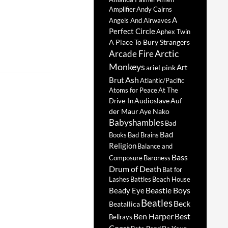
Amplifier
Andy Cairns
A
Angels And Airwaves
Perfect Circle
Aphex Twin
A Place To Bury Strangers
Arctic
Arcade Fire
Monkeys
Art
ariel pink
Ash
Brut
Atlantic/Pacific
Atoms for Peace
At The
Audioslave
Auf
Drive-In
der Maur
Aye Nako
Babyshambles
Bad
Bad
Books
Bad Brains
Religion
Balance and
Bass
Composure
Baroness
Drum of Death
Bat for
Lashes
Battles
Beach House
Beastie Boys
Beady Eye
Beatles
Beck
Beatallica
Ben Harper
Best
Bellrays
Coast