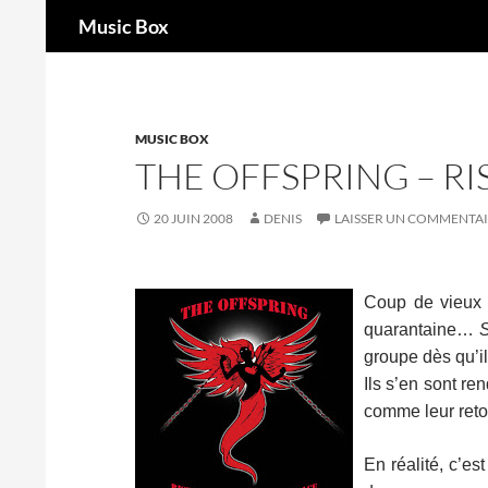
Recherche
Music Box
Aller
au
contenu
MUSIC BOX
THE OFFSPRING – RI
20 JUIN 2008
DENIS
LAISSER UN COMMENTA
Coup de vieux d
quarantaine…
groupe dès qu’i
Ils s’en sont re
comme leur retou
En réalité, c’e