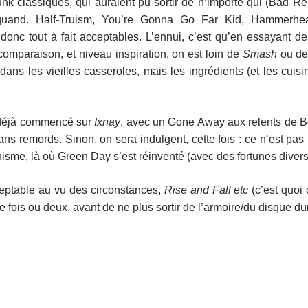
k classiques, qui auraient pu sortir de n’importe qui (Bad Rel
quand. Half-Truism, You’re Gonna Go Far Kid, Hammerhe
onc tout à fait acceptables. L’ennui, c’est qu’en essayant de
 comparaison, et niveau inspiration, on est loin de
Smash
ou d
s dans les vieilles casseroles, mais les ingrédients (et les cuisi
it déjà commencé sur
Ixnay
, avec un Gone Away aux relents de B
ans remords. Sinon, on sera indulgent, cette fois : ce n’est pas
sme, là où Green Day s’est réinventé (avec des fortunes divers
ceptable au vu des circonstances,
Rise and Fall etc
(c’est quoi
e fois ou deux, avant de ne plus sortir de l’armoire/du disque dur