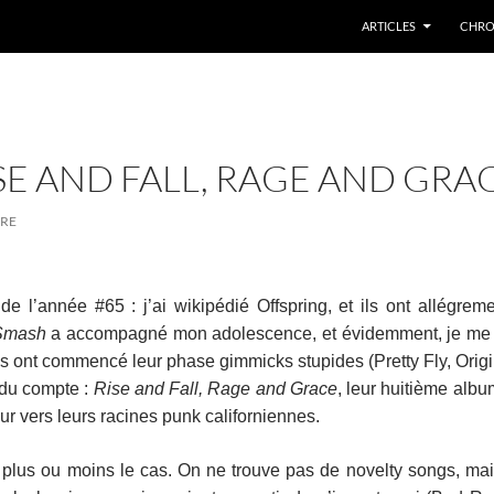
ARTICLES
CHRO
SE AND FALL, RAGE AND GRA
IRE
e l’année #65 : j’ai wikipédié Offspring, et ils ont allégrem
Smash
a accompagné mon adolescence, et évidemment, je me 
ls ont commencé leur phase gimmicks stupides (Pretty Fly, Origi
ndu compte :
Rise and Fall, Rage and Grace
, leur huitième alb
r vers leurs racines punk californiennes.
st plus ou moins le cas. On ne trouve pas de novelty songs, ma