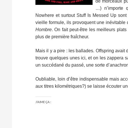
de morceaux pun
…) n’importe 
Nowhere et surtout Stuff Is Messed Up sont d
vieille formule, ils provoquent une inévitable
Hombre
. On fait peut-être les meilleurs plat
plus de première fraîcheur.
Mais il y a pire : les ballades. Offspring ava
trouve quelques unes ici, et on les zappera s
un succédané du passé, une sorte d’anachroni
Oubliable, loin d’être indispensable mais ac
aux titres kilométriques?) se laisse écouter un
J’AIME ÇA :