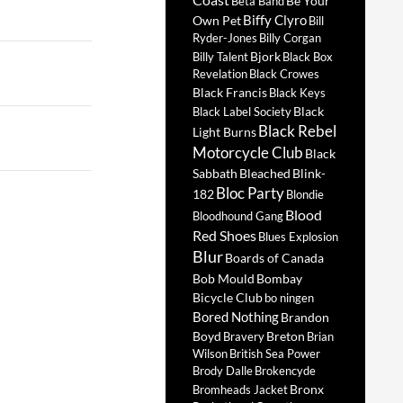
Be Your
Beta Band
Biffy Clyro
Own Pet
Bill
Ryder-Jones
Billy Corgan
Bjork
Billy Talent
Black Box
Revelation
Black Crowes
Black Francis
Black Keys
Black
Black Label Society
Black Rebel
Light Burns
Motorcycle Club
Black
Sabbath
Bleached
Blink-
Bloc Party
182
Blondie
Blood
Bloodhound Gang
Red Shoes
Blues Explosion
Blur
Boards of Canada
Bob Mould
Bombay
Bicycle Club
bo ningen
Bored Nothing
Brandon
Boyd
Breton
Bravery
Brian
Wilson
British Sea Power
Brody Dalle
Brokencyde
Bronx
Bromheads Jacket