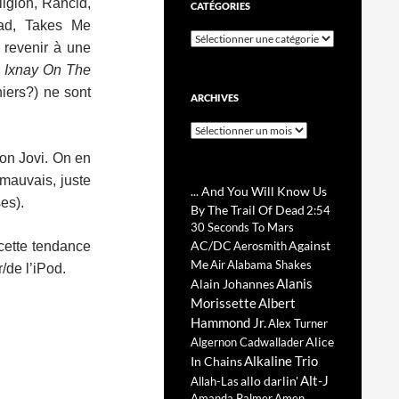
igion, Rancid,
CATÉGORIES
ad, Takes Me
Catégories
 revenir à une
e
Ixnay On The
niers?) ne sont
ARCHIVES
Archives
on Jovi. On en
 mauvais, juste
... And You Will Know Us
es).
By The Trail Of Dead
2:54
30 Seconds To Mars
AC/DC
Against
 cette tendance
Aerosmith
Me
Air
Alabama Shakes
/de l’iPod.
Alanis
Alain Johannes
Morissette
Albert
Hammond Jr.
Alex Turner
Alice
Algernon Cadwallader
Alkaline Trio
In Chains
Alt-J
allo darlin'
Allah-Las
Amanda Palmer
Amen