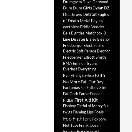
Drumgasm
Duke Garwood
Dum Dum Girls
Dylan
DZ
Détroit
Deathrays
Eagles
of Death Metal
Eagulls
earthless
Eddie Vedder
Eels
Eighties Matchbox B-
Eisley
Line Disaster
Eleanor
Electric Six
Friedberger
Electric Soft Parade
Eleonor
Elliott Smith
Friedberger
EMA
Eminem
Evens
Everlast
Everything
Faith
ex-hex
Everything
No More
Fall Out Boy
Fantomas
Far
Fatboy Slim
Fauve
Fat Goth
Feeder
First Aid Kit
Fidlar
Fishboy
Fistful of Mercy
fka
Foals
twigs
Flaming Lips
Foo Fighters
Foxboro
Hot Tubs
Frank Ocean
Franz Ferdinand