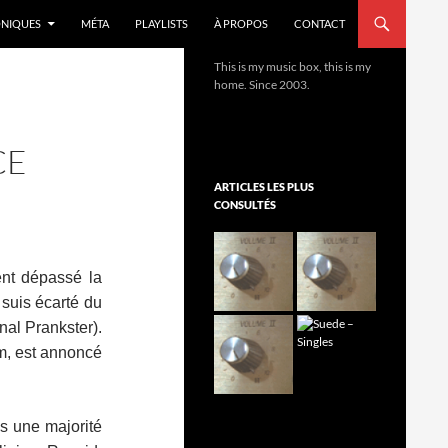
NIQUES
MÉTA
PLAYLISTS
À PROPOS
CONTACT
This is my music box, this is my
home. Since 2003.
CE
ARTICLES LES PLUS
CONSULTÉS
ent dépassé la
suis écarté du
nal Prankster).
um, est annoncé
is une majorité