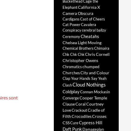
Buckethead
Cage the
California X
Elephant
Camera Obscura
Cardigans
Cast of Cheers
Cat Power
Cavalera
Conspiracy
cerebral ballzy
Cheatahs
Ceremony
Chelsea Light Moving
Chemical Brothers
Chimaira
Chris Cornell
Chk Chk Chk
Christopher Owens
chumped
Chromatics
Chvrches
City and Colour
Clap Your Hands Say Yeah
Cloud Nothings
Clash
Coldplay
Connan Mockasin
ires sont
Cooper Temple
Converge
Clause
Coral
Courtney
Love
Cradle of
Crackout
Filth
Crocodiles
Crosses
Cypress Hill
CSS
Cure
Daft Punk
Damageplan